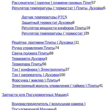
Рассекатели ( горелки ) пламени газовых Плит
57
Регулятор температуры ( термостат ) Плиты, Духовки
5
Датчик температуры PTC
5
Защитный термостат Духовки
8
Регулятор мощности конфорок Плиты
18
Регулятор температуры ( термостат )
39
Решётки, противни Плиты ( Духовки )
11
Ручка управления Плиты
74
Свеча поджига Плиты
68
Термометр Духовки
3
Термопара Плиты
56
Тэн ( конфорка ) Электроплиты
37
Тэн ( нагреватель ) Духовки
100
Форсунка ( жиклер ) Плиты
4
Электронный модуль управления ( таймер ) Плиты
41
Запчасти для Посудомоечных Машин
1
Водораспределитель ( воздушная камера )
Посудомоечной Машины
6