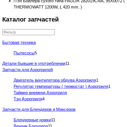
Тэн Бойлера сухого типа FAGOR 282019CNA, 95X0072 (
THERMOWATT 1200W, L 420 mm. )
Каталог запчастей
Бытовая техника
Пылесосы
5
Детали бывшие в употреблении
11
Запчасти для Аэрогрилей
Двигатель вентилятора обдува Аэрогриля
1
Регулятор температуры ( термостат ) Аэрогриля
1
Таймер времени Аэрогриля
Тэн Аэрогриля
4
Запчасти для Блендеров и Миксеров
Блендерные ножки
11
Венчик Блендера
11