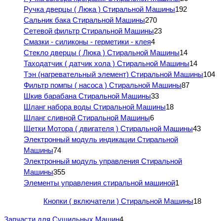
Ручка дверцы ( Люка ) Стиральной Машины
192
Сальник бака Стиральной Машины
270
Сетевой фильтр Стиральной Машины
23
Смазки - силиконы - герметики - клея
4
Стекло дверцы ( Люка ) Стиральной Машины
14
Таходатчик ( датчик хола ) Стиральной Машины
14
Тэн (нагревательный элемент) Стиральной Машины
104
Фильтр помпы ( насоса ) Стиральной Машины
87
Шкив барабана Стиральной Машины
33
Шланг набора воды Стиральной Машины
18
Шланг сливной Стиральной Машины
6
Щетки Мотора ( двигателя ) Стиральной Машины
43
Электронный модуль индикации Стиральной
Машины
74
Электронный модуль управления Стиральной
Машины
355
Элементы управления стиральной машиной
1
Кнопки ( включатели ) Стиральной Машины
18
Запчасти для Сушильных Машин
4