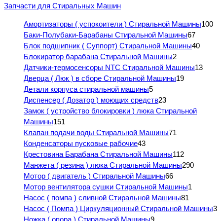
Запчасти для Стиральных Машин
Амортизаторы ( успокоители ) Стиральной Машины
100
Баки-Полубаки-Барабаны Стиральной Машины
67
Блок подшипник ( Суппорт) Стиральной Машины
40
Блокиратор барабана Стиральной Машины
2
Датчики-термосенсоры NTC Стиральной Машины
13
Дверца ( Люк ) в сборе Стиральной Машины
19
Детали корпуса стиральной машины
5
Диспенсер ( Дозатор ) моющих средств
23
Замок ( устройство блокировки ) люка Стиральной
Машины
151
Клапан подачи воды Стиральной Машины
71
Конденсаторы пусковые рабочие
43
Крестовина Барабана Стиральной Машины
112
Манжета ( резина ) люка Стиральной Машины
290
Мотор ( двигатель ) Стиральной Машины
66
Мотор вентилятора сушки Стиральной Машины
1
Насос ( помпа ) сливной Стиральной Машины
81
Насос ( Помпа ) Циркуляционный Стиральной Машины
3
Ножка ( опора ) Стиральной Машины
9