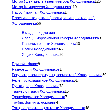
Мотор ( двигатель ) вентилятора Холодильника
126
Мотор-Компрессор Холодильника
110
Насос ( помпа ) Холодильника
1
Пластиковые детали ( полки, ящики, накладки )
Холодильника
56
Вкладыши для яиц
Дверцы морозильной камеры Холодильника
3
Панели, крышки Холодильника
19
Полки Холодильника
46
Ящики Холодильника
20
Припой - флюс
8
Разное для Холодильников
1
Регулятор температуры ( термостат ) Холодильника
50
Реле пускозащитное Холодильника
61
Ручка двери Холодильника
78
Таймер оттайки Холодильника
15
Трансформатор Холодильника
7
Трубы, фитинги, локринги
4
Тэн ( нагреватель ) оттайки Холодильника
48