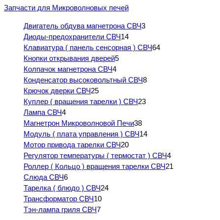
Запчасти для Микроволновых печей
Двигатель обдува магнетрона СВЧ
3
Диоды-предохранители СВЧ
14
Клавиатура ( панель сенсорная ) СВЧ
64
Кнопки открывания дверей
5
Колпачок магнетрона СВЧ
4
Конденсатор высоковольтный СВЧ
8
Крючок дверки СВЧ
25
Куплер ( вращения тарелки ) СВЧ
23
Лампа СВЧ
4
Магнетрон Микроволновой Печи
38
Модуль ( плата управления ) СВЧ
14
Мотор привода тарелки СВЧ
20
Регулятор температуры ( термостат ) СВЧ
4
Роллер ( Кольцо ) вращения тарелки СВЧ
21
Слюда СВЧ
6
Тарелка ( блюдо ) СВЧ
24
Трансформатор СВЧ
10
Тэн-лампа гриля СВЧ
7