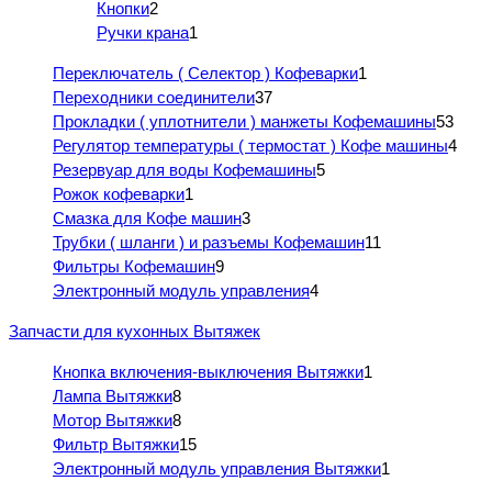
Кнопки
2
Ручки крана
1
Переключатель ( Селектор ) Кофеварки
1
Переходники соединители
37
Прокладки ( уплотнители ) манжеты Кофемашины
53
Регулятор температуры ( термостат ) Кофе машины
4
Резервуар для воды Кофемашины
5
Рожок кофеварки
1
Смазка для Кофе машин
3
Трубки ( шланги ) и разъемы Кофемашин
11
Фильтры Кофемашин
9
Электронный модуль управления
4
Запчасти для кухонных Вытяжек
Кнопка включения-выключения Вытяжки
1
Лампа Вытяжки
8
Мотор Вытяжки
8
Фильтр Вытяжки
15
Электронный модуль управления Вытяжки
1