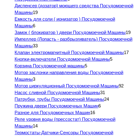
Диспенсер (дозатор) моющего средства Посудомоечной
Машины
19
Емкость для соли ( ионизатор ) Посудомоечной
Машины
6
Замок ( блокиратор ) двери Посудомоечной Машины
19
Импеллер (Лопасть - разбрызгиватель) Посудомоечной
Машины
33
Клапан электромагнитный Посудомоечной Машины
17
Кнопки-включатели Посудомоечной Машины
5
Корзина Посудомоечной машины
5
Мотор заслонки направления воды Посудомоечной
Машины
3
Мотор циркуляционный Посудомоечной Машины
92
Насос сливной Посудомоечной Машины
31
Патрубки, трубы Посудомоечной Машины
24
Пружина двери Посудомоечных Машин
6
Разное для Посудомоечных Машин
16
Реле уровня воды (прессостат) Посудомоечной
Машины
14
Термостаты-Датчики-Сенсоры Посудомоечной