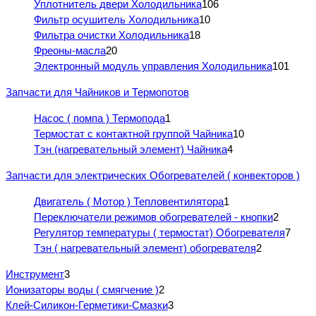
Уплотнитель двери Холодильника
106
Фильтр осушитель Холодильника
10
Фильтра очистки Холодильника
18
Фреоны-масла
20
Электронный модуль управления Холодильника
101
Запчасти для Чайников и Термопотов
Насос ( помпа ) Термопода
1
Термостат с контактной группой Чайника
10
Тэн (нагревательный элемент) Чайника
4
Запчасти для электрических Обогревателей ( конвекторов )
Двигатель ( Мотор ) Тепловентилятора
1
Переключатели режимов обогревателей - кнопки
2
Регулятор температуры ( термостат) Обогревателя
7
Тэн ( нагревательный элемент) обогревателя
2
Инструмент
3
Ионизаторы воды ( смягчение )
2
Клей-Силикон-Герметики-Смазки
3