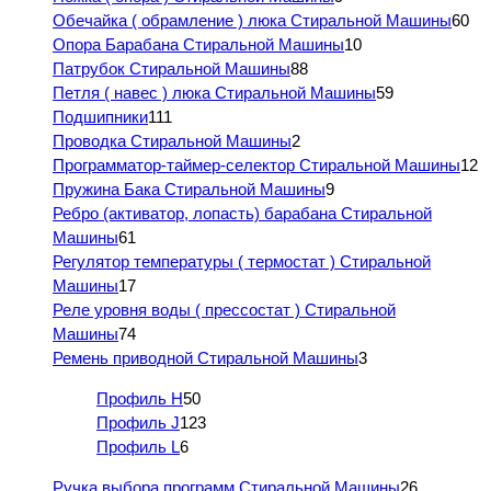
Обечайка ( обрамление ) люка Стиральной Машины
60
Опора Барабана Стиральной Машины
10
Патрубок Стиральной Машины
88
Петля ( навес ) люка Стиральной Машины
59
Подшипники
111
Проводка Стиральной Машины
2
Программатор-таймер-селектор Стиральной Машины
12
Пружина Бака Стиральной Машины
9
Ребро (активатор, лопасть) барабана Стиральной
Машины
61
Регулятор температуры ( термостат ) Стиральной
Машины
17
Реле уровня воды ( прессостат ) Стиральной
Машины
74
Ремень приводной Стиральной Машины
3
Профиль H
50
Профиль J
123
Профиль L
6
Ручка выбора программ Стиральной Машины
26