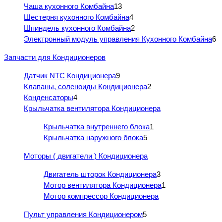
Чаша кухонного Комбайна
13
Шестерня кухонного Комбайна
4
Шпиндель кухонного Комбайна
2
Электронный модуль управления Кухонного Комбайна
6
Запчасти для Кондиционеров
Датчик NTC Кондиционера
9
Клапаны, соленоиды Кондиционера
2
Конденсаторы
4
Крыльчатка вентилятора Кондиционера
Крыльчатка внутреннего блока
1
Крыльчатка наружного блока
5
Моторы ( двигатели ) Кондиционера
Двигатель шторок Кондиционера
3
Мотор вентилятора Кондиционера
1
Мотор компрессор Кондиционера
Пульт управления Кондиционером
5