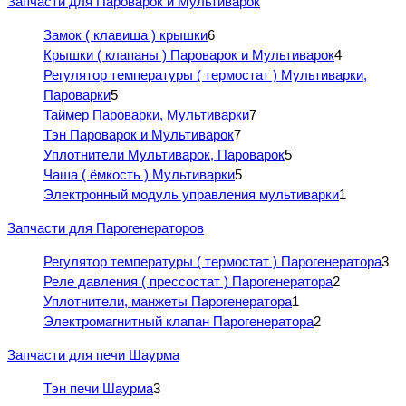
Запчасти для Пароварок и Мультиварок
Замок ( клавиша ) крышки
6
Крышки ( клапаны ) Пароварок и Мультиварок
4
Регулятор температуры ( термостат ) Мультиварки,
Пароварки
5
Таймер Пароварки, Мультиварки
7
Тэн Пароварок и Мультиварок
7
Уплотнители Мультиварок, Пароварок
5
Чаша ( ёмкость ) Мультиварки
5
Электронный модуль управления мультиварки
1
Запчасти для Парогенераторов
Регулятор температуры ( термостат ) Парогенератора
3
Реле давления ( прессостат ) Парогенератора
2
Уплотнители, манжеты Парогенератора
1
Электромагнитный клапан Парогенератора
2
Запчасти для печи Шаурма
Тэн печи Шаурма
3