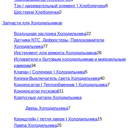
Тэн ( нагревательный элемент ) Хлебопечеки
5
Шестерня Хлебопечки
2
Запчасти для Холодильников
Воздушная заслонка Холодильника
22
Датчики NTC, Дефростеры, Предохранители
Холодильника
77
Инструмент для ремонта Холодильников
26
Испарители к бытовым холодильникам и морозильным
камерам
34
Клапан ( Соленоид ) Холодильника
5
Кнопка-Выключатель света Холодильника
40
Конденсатор ( Теплообменник ) Холодильника
7
Конденсатор пусковой
11
Корпусные детали Холодильника
Дверь Холодильника
7
Кронштейн ( петля двери ) Холодильника
15
Лампа Холодильника
25