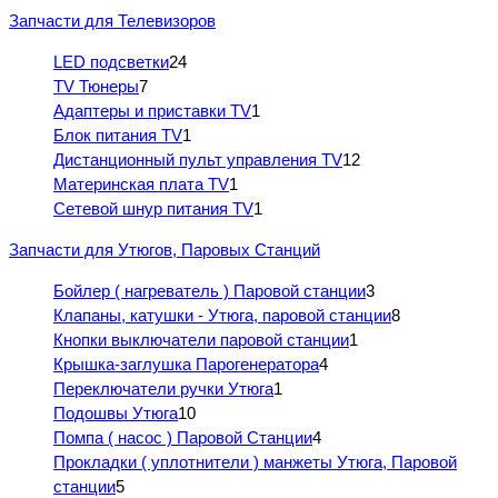
Запчасти для Телевизоров
LED подсветки
24
TV Тюнеры
7
Адаптеры и приставки TV
1
Блок питания TV
1
Дистанционный пульт управления TV
12
Материнская плата TV
1
Сетевой шнур питания TV
1
Запчасти для Утюгов, Паровых Станций
Бойлер ( нагреватель ) Паровой станции
3
Клапаны, катушки - Утюга, паровой станции
8
Кнопки выключатели паровой станции
1
Крышка-заглушка Парогенератора
4
Переключатели ручки Утюга
1
Подошвы Утюга
10
Помпа ( насос ) Паровой Станции
4
Прокладки ( уплотнители ) манжеты Утюга, Паровой
станции
5