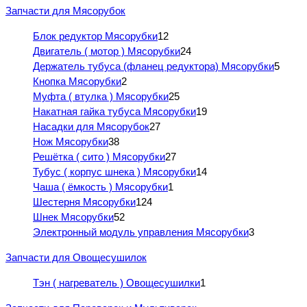
Запчасти для Мясорубок
Блок редуктор Мясорубки
12
Двигатель ( мотор ) Мясорубки
24
Держатель тубуса (фланец редуктора) Мясорубки
5
Кнопка Мясорубки
2
Муфта ( втулка ) Мясорубки
25
Накатная гайка тубуса Мясорубки
19
Насадки для Мясорубок
27
Нож Мясорубки
38
Решётка ( сито ) Мясорубки
27
Тубус ( корпус шнека ) Мясорубки
14
Чаша ( ёмкость ) Мясорубки
1
Шестерня Мясорубки
124
Шнек Мясорубки
52
Электронный модуль управления Мясорубки
3
Запчасти для Овощесушилок
Тэн ( нагреватель ) Овощесушилки
1