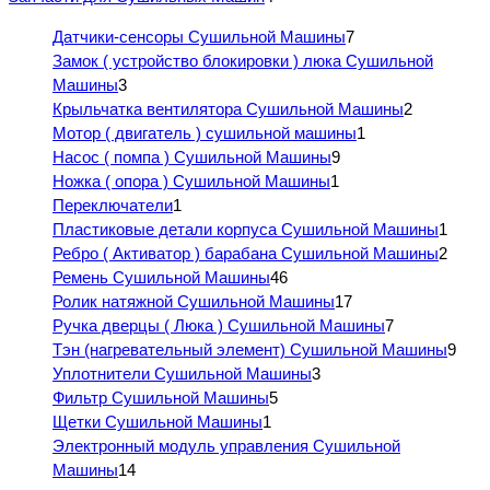
Датчики-сенсоры Сушильной Машины
7
Замок ( устройство блокировки ) люка Сушильной
Машины
3
Крыльчатка вентилятора Сушильной Машины
2
Мотор ( двигатель ) сушильной машины
1
Насос ( помпа ) Сушильной Машины
9
Ножка ( опора ) Сушильной Машины
1
Переключатели
1
Пластиковые детали корпуса Сушильной Машины
1
Ребро ( Активатор ) барабана Сушильной Машины
2
Ремень Сушильной Машины
46
Ролик натяжной Сушильной Машины
17
Ручка дверцы ( Люка ) Сушильной Машины
7
Тэн (нагревательный элемент) Сушильной Машины
9
Уплотнители Сушильной Машины
3
Фильтр Сушильной Машины
5
Щетки Сушильной Машины
1
Электронный модуль управления Сушильной
Машины
14