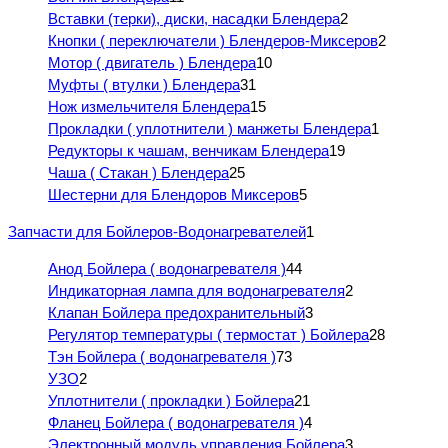
Вставки (терки), диски, насадки Блендера
2
Кнопки ( переключатели ) Блендеров-Миксеров
2
Мотор ( двигатель ) Блендера
10
Муфты ( втулки ) Блендера
31
Нож измельчителя Блендера
15
Прокладки ( уплотнители ) манжеты Блендера
1
Редукторы к чашам, венчикам Блендера
19
Чаша ( Стакан ) Блендера
25
Шестерни для Блендоров Миксеров
5
Запчасти для Бойлеров-Водонагревателей
1
Анод Бойлера ( водонагревателя )
44
Индикаторная лампа для водонагревателя
2
Клапан Бойлера предохранительный
3
Регулятор температуры ( термостат ) Бойлера
28
Тэн Бойлера ( водонагревателя )
73
УЗО
2
Уплотнители ( прокладки ) Бойлера
21
Фланец Бойлера ( водонагревателя )
4
Электронный модуль управления Бойлера
3