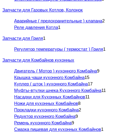
Запчасти для Газовых Котлов, Колонок
Аварийные ( предохранительные ) клапана
2
Реле давления Котла
1
Запчасти для Гриля
1
Регулятор температуры ( термостат ) Гриля
1
Запчасти для Комбайнов кухонных
Двигатель ( Мотор ) кухонного Комбайна
9
Крышка чаши кухонного Комбайна
15
Куплер ( шток ) кухонного Комбайна
17
Муфты-втулки шнека Кухонного Комбайна
11
Насадки для Кухонных Комбайнов
11
Ножи для кухонных Комбайнов
8
Прокладки кухонного Комбайна
2
Редуктор кухонного Комбайна
9
Ремень кухонного Комбайна
9
Смазка пищевая для кухонных Комбайнов
1