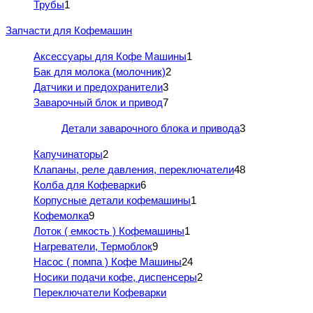
Трубы
1
Запчасти для Кофемашин
Аксессуары для Кофе Машины
1
Бак для молока (молочник)
2
Датчики и предохранители
3
Заварочный блок и привод
7
Детали заварочного блока и привода
3
Капучинаторы
2
Клапаны, реле давления, переключатели
48
Колба для Кофеварки
6
Корпусные детали кофемашины
1
Кофемолка
9
Лоток ( емкость ) Кофемашины
1
Нагреватели, Термоблок
9
Насос ( помпа ) Кофе Машины
24
Носики подачи кофе, диспенсеры
2
Переключатели Кофеварки