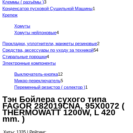
Клеммы ( разъёмы )
3
Конденсатор пусковой Сушильной Машины
1
Крепеж
Хомуты
Хомуты нейлоновые
4
Прокладки, уплотнители, манжеты резиновые
2
Средства, аксессуары по уходу за техникой
54
Стиральные порошки
4
Электронные компоненты
Выключатель-кнопка
12
Микро-переключатель
5
Переменный резистор ( селектор )
1
Тэн Бойлера сухого типа
FAGOR 282019CNA, 95X0072 (
THERMOWATT 1200W, L 420
mm. )
Хиты:
1335
|
Рейтинг: