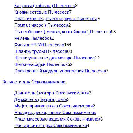
Катушки ( кабель ) Пылесоса
3
Кнопки сетевые Пылесоса
7
Пластиковые детали корпуса Пылесоса
9
Помпа ( насос ) Пылесоса
2
Пылесборник ( мешки, контейнеры ) Пылесоса
58
Ремень Пылесоса
1
Фильтр HEPA Пылесоса
154
Шланги, трубы Пылесоса
60
Щетки угольные для мотора Пылесоса
14
Щетки-насадки Пылесоса
52
Электронный модуль управления Пылесоса
7
Запчасти для Соковыжималок
Двигатель ( мотор ) Соковыжималки
3
Держатель ( муфта ) сита
3
Муфта привода ножа Соковыжималки
2
Насадки, диски, шнеки Соковыжималок
Пластмассовые изделия Соковыжималок
3
Фильтр-сито терка Соковыжималки
4