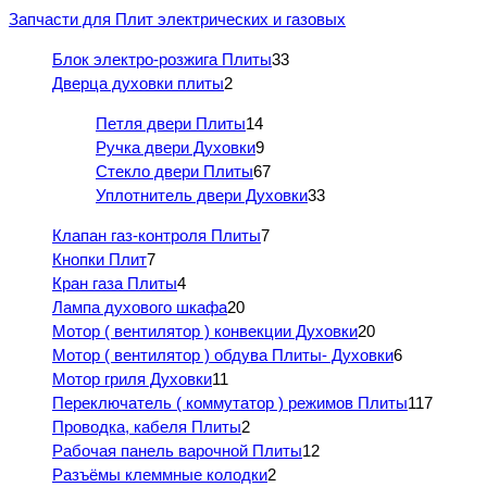
Запчасти для Плит электрических и газовых
Блок электро-розжига Плиты
33
Дверца духовки плиты
2
Петля двери Плиты
14
Ручка двери Духовки
9
Стекло двери Плиты
67
Уплотнитель двери Духовки
33
Клапан газ-контроля Плиты
7
Кнопки Плит
7
Кран газа Плиты
4
Лампа духового шкафа
20
Мотор ( вентилятор ) конвекции Духовки
20
Мотор ( вентилятор ) обдува Плиты- Духовки
6
Мотор гриля Духовки
11
Переключатель ( коммутатор ) режимов Плиты
117
Проводка, кабеля Плиты
2
Рабочая панель варочной Плиты
12
Разъёмы клеммные колодки
2