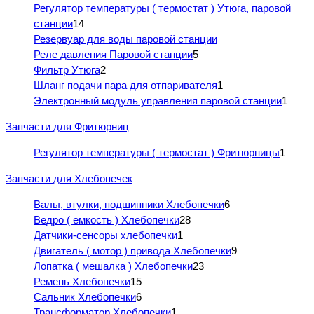
Регулятор температуры ( термостат ) Утюга, паровой
станции
14
Резервуар для воды паровой станции
Реле давления Паровой станции
5
Фильтр Утюга
2
Шланг подачи пара для отпаривателя
1
Электронный модуль управления паровой станции
1
Запчасти для Фритюрниц
Регулятор температуры ( термостат ) Фритюрницы
1
Запчасти для Хлебопечек
Валы, втулки, подшипники Хлебопечки
6
Ведро ( емкость ) Хлебопечки
28
Датчики-сенсоры хлебопечки
1
Двигатель ( мотор ) привода Хлебопечки
9
Лопатка ( мешалка ) Хлебопечки
23
Ремень Хлебопечки
15
Сальник Хлебопечки
6
Трансформатор Хлебопечки
1