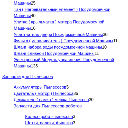
Машины
25
Тэн ( Нагревательный элемент ) Посудомоечной
Машины
40
Улитка ( крыльчатка ) мотора Посудомоечной
Машины
16
Уплотнитель двери Посудомоечной Машины
30
Фильтр ( улавливатель ) Посудомоечной Машины
11
Шланг набора воды посудомоечной машины
10
Шланг сливной Посудомоечной Машины
11
Электронный Модуль управления Посудомоечной
Машины
135
Запчасти для Пылесосов
Аккумуляторы Пылесосов
5
Двигатель ( мотор ) Пылесоса
86
Держатель ( рамка ) мешка Пылесоса
30
Запчасти для Пылесосов-роботов
Колесо робот-пылесоса
3
Щетки, валики, фильтра
3