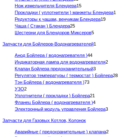
Нож измельчителя Блендера
15
Прокладки ( уплотнители ) манжеты Блендера
1
Редукторы к чашам, венчикам Блендера
19
Чаша ( Стакан ) Блендера
25
Шестерни для Блендоров Миксеров
5
Запчасти для Бойлеров-Водонагревателей
1
Анод Бойлера ( водонагревателя )
44
Индикаторная лампа для водонагревателя
2
Клапан Бойлера предохранительный
3
Регулятор температуры ( термостат ) Бойлера
28
Тэн Бойлера ( водонагревателя )
73
УЗО
2
Уплотнители ( прокладки ) Бойлера
21
Фланец Бойлера ( водонагревателя )
4
Электронный модуль управления Бойлера
3
Запчасти для Газовых Котлов, Колонок
Аварийные ( предохранительные ) клапана
2