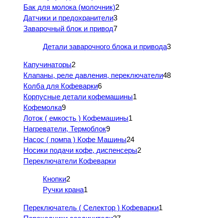
Бак для молока (молочник)
2
Датчики и предохранители
3
Заварочный блок и привод
7
Детали заварочного блока и привода
3
Капучинаторы
2
Клапаны, реле давления, переключатели
48
Колба для Кофеварки
6
Корпусные детали кофемашины
1
Кофемолка
9
Лоток ( емкость ) Кофемашины
1
Нагреватели, Термоблок
9
Насос ( помпа ) Кофе Машины
24
Носики подачи кофе, диспенсеры
2
Переключатели Кофеварки
Кнопки
2
Ручки крана
1
Переключатель ( Селектор ) Кофеварки
1