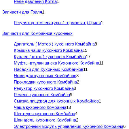
Реле давления Котла
1
Запчасти для Гриля
1
Регулятор температуры ( термостат ) Гриля
1
Запчасти для Комбайнов кухонных
Двигатель ( Мотор ) кухонного Комбайна
9
Крышка чаши кухонного Комбайна
15
Куплер ( шток ) кухонного Комбайна
17
Муфты-втулки шнека Кухонного Комбайна
11
Насадки для Кухонных Комбайнов
11
Ножи для кухонных Комбайнов
8
Прокладки кухонного Комбайна
2
Редуктор кухонного Комбайна
9
Ремень кухонного Комбайна
9
Смазка пищевая для кухонных Комбайнов
1
Чаша кухонного Комбайна
13
Шестерня кухонного Комбайна
4
Шпиндель кухонного Комбайна
2
Электронный модуль управления Кухонного Комбайна
6