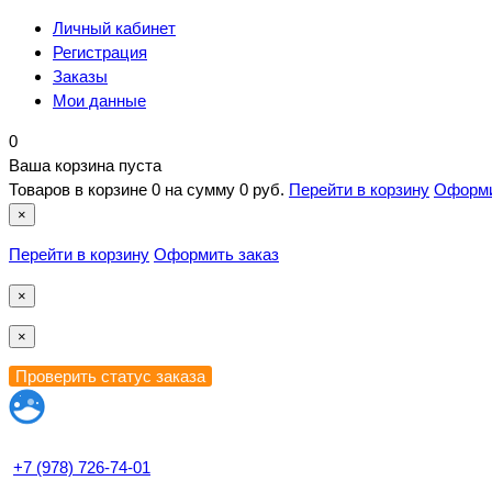
Личный кабинет
Регистрация
Заказы
Мои данные
0
Ваша корзина пуста
Товаров в корзине
0
на сумму
0 руб.
Перейти в корзину
Оформи
×
Перейти в корзину
Оформить заказ
×
×
+7 (978) 726-74-01