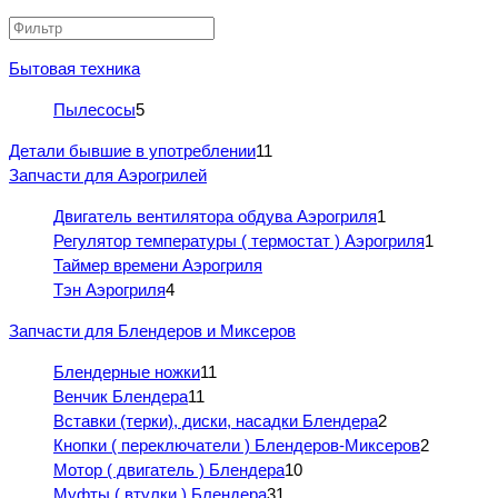
Бытовая техника
Пылесосы
5
Детали бывшие в употреблении
11
Запчасти для Аэрогрилей
Двигатель вентилятора обдува Аэрогриля
1
Регулятор температуры ( термостат ) Аэрогриля
1
Таймер времени Аэрогриля
Тэн Аэрогриля
4
Запчасти для Блендеров и Миксеров
Блендерные ножки
11
Венчик Блендера
11
Вставки (терки), диски, насадки Блендера
2
Кнопки ( переключатели ) Блендеров-Миксеров
2
Мотор ( двигатель ) Блендера
10
Муфты ( втулки ) Блендера
31