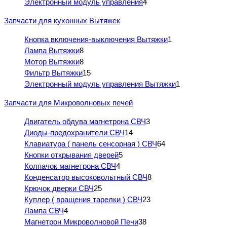
Электронный модуль управления
4
Запчасти для кухонных Вытяжек
Кнопка включения-выключения Вытяжки
1
Лампа Вытяжки
8
Мотор Вытяжки
8
Фильтр Вытяжки
15
Электронный модуль управления Вытяжки
1
Запчасти для Микроволновых печей
Двигатель обдува магнетрона СВЧ
3
Диоды-предохранители СВЧ
14
Клавиатура ( панель сенсорная ) СВЧ
64
Кнопки открывания дверей
5
Колпачок магнетрона СВЧ
4
Конденсатор высоковольтный СВЧ
8
Крючок дверки СВЧ
25
Куплер ( вращения тарелки ) СВЧ
23
Лампа СВЧ
4
Магнетрон Микроволновой Печи
38