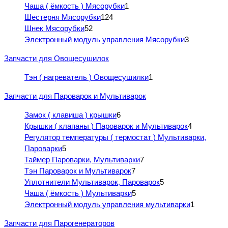
Чаша ( ёмкость ) Мясорубки
1
Шестерня Мясорубки
124
Шнек Мясорубки
52
Электронный модуль управления Мясорубки
3
Запчасти для Овощесушилок
Тэн ( нагреватель ) Овощесушилки
1
Запчасти для Пароварок и Мультиварок
Замок ( клавиша ) крышки
6
Крышки ( клапаны ) Пароварок и Мультиварок
4
Регулятор температуры ( термостат ) Мультиварки,
Пароварки
5
Таймер Пароварки, Мультиварки
7
Тэн Пароварок и Мультиварок
7
Уплотнители Мультиварок, Пароварок
5
Чаша ( ёмкость ) Мультиварки
5
Электронный модуль управления мультиварки
1
Запчасти для Парогенераторов