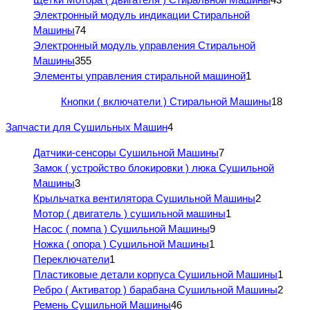
Электронный модуль индикации Стиральной
Машины
74
Электронный модуль управления Стиральной
Машины
355
Элементы управления стиральной машиной
1
Кнопки ( включатели ) Стиральной Машины
18
Запчасти для Сушильных Машин
4
Датчики-сенсоры Сушильной Машины
7
Замок ( устройство блокировки ) люка Сушильной
Машины
3
Крыльчатка вентилятора Сушильной Машины
2
Мотор ( двигатель ) сушильной машины
1
Насос ( помпа ) Сушильной Машины
9
Ножка ( опора ) Сушильной Машины
1
Переключатели
1
Пластиковые детали корпуса Сушильной Машины
1
Ребро ( Активатор ) барабана Сушильной Машины
2
Ремень Сушильной Машины
46