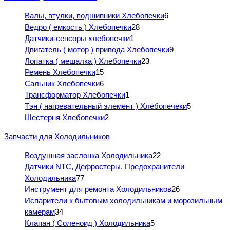
Валы, втулки, подшипники Хлебопечки
6
Ведро ( емкость ) Хлебопечки
28
Датчики-сенсоры хлебопечки
1
Двигатель ( мотор ) привода Хлебопечки
9
Лопатка ( мешалка ) Хлебопечки
23
Ремень Хлебопечки
15
Сальник Хлебопечки
6
Трансформатор Хлебопечки
1
Тэн ( нагревательный элемент ) Хлебопечеки
5
Шестерня Хлебопечки
2
Запчасти для Холодильников
Воздушная заслонка Холодильника
22
Датчики NTC, Дефростеры, Предохранители
Холодильника
77
Инструмент для ремонта Холодильников
26
Испарители к бытовым холодильникам и морозильным
камерам
34
Клапан ( Соленоид ) Холодильника
5