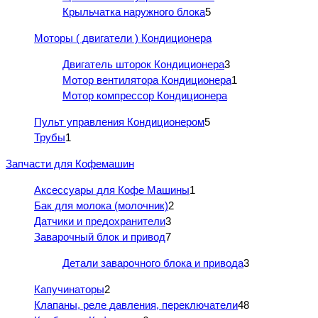
Крыльчатка наружного блока
5
Моторы ( двигатели ) Кондиционера
Двигатель шторок Кондиционера
3
Мотор вентилятора Кондиционера
1
Мотор компрессор Кондиционера
Пульт управления Кондиционером
5
Трубы
1
Запчасти для Кофемашин
Аксессуары для Кофе Машины
1
Бак для молока (молочник)
2
Датчики и предохранители
3
Заварочный блок и привод
7
Детали заварочного блока и привода
3
Капучинаторы
2
Клапаны, реле давления, переключатели
48