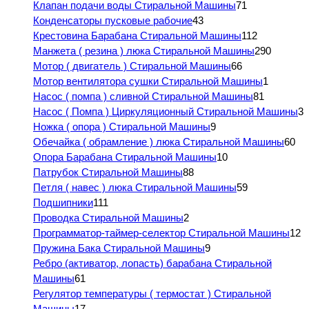
Клапан подачи воды Стиральной Машины
71
Конденсаторы пусковые рабочие
43
Крестовина Барабана Стиральной Машины
112
Манжета ( резина ) люка Стиральной Машины
290
Мотор ( двигатель ) Стиральной Машины
66
Мотор вентилятора сушки Стиральной Машины
1
Насос ( помпа ) сливной Стиральной Машины
81
Насос ( Помпа ) Циркуляционный Стиральной Машины
3
Ножка ( опора ) Стиральной Машины
9
Обечайка ( обрамление ) люка Стиральной Машины
60
Опора Барабана Стиральной Машины
10
Патрубок Стиральной Машины
88
Петля ( навес ) люка Стиральной Машины
59
Подшипники
111
Проводка Стиральной Машины
2
Программатор-таймер-селектор Стиральной Машины
12
Пружина Бака Стиральной Машины
9
Ребро (активатор, лопасть) барабана Стиральной
Машины
61
Регулятор температуры ( термостат ) Стиральной
Машины
17