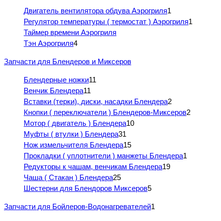
Двигатель вентилятора обдува Аэрогриля
1
Регулятор температуры ( термостат ) Аэрогриля
1
Таймер времени Аэрогриля
Тэн Аэрогриля
4
Запчасти для Блендеров и Миксеров
Блендерные ножки
11
Венчик Блендера
11
Вставки (терки), диски, насадки Блендера
2
Кнопки ( переключатели ) Блендеров-Миксеров
2
Мотор ( двигатель ) Блендера
10
Муфты ( втулки ) Блендера
31
Нож измельчителя Блендера
15
Прокладки ( уплотнители ) манжеты Блендера
1
Редукторы к чашам, венчикам Блендера
19
Чаша ( Стакан ) Блендера
25
Шестерни для Блендоров Миксеров
5
Запчасти для Бойлеров-Водонагревателей
1