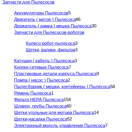
Запчасти для Пылесосов
Аккумуляторы Пылесосов
5
Двигатель ( мотор ) Пылесоса
86
Держатель ( рамка ) мешка Пылесоса
30
Запчасти для Пылесосов-роботов
Колесо робот-пылесоса
3
Щетки, валики, фильтра
3
Катушки ( кабель ) Пылесоса
3
Кнопки сетевые Пылесоса
7
Пластиковые детали корпуса Пылесоса
9
Помпа ( насос ) Пылесоса
2
Пылесборник ( мешки, контейнеры ) Пылесоса
58
Ремень Пылесоса
1
Фильтр HEPA Пылесоса
154
Шланги, трубы Пылесоса
60
Щетки угольные для мотора Пылесоса
14
Щетки-насадки Пылесоса
52
Электронный модуль управления Пылесоса
7