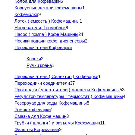
Колба для Кофеварки
6
Корпусные детали кофемашины
1
Кофемолка
9
Лоток ( емкость ) Кофемашины
1
Нагреватели, Термоблок
9
Насос ( помпа ) Кофе Машины
24
Носики подачи кофе, диспенсеры
2
Переключатели Кофеварки
Кнопки
2
Ручки крана
1
Переключатель ( Селектор ) Кофеварки
1
Переходники соединители
37
Прокладки ( уплотнители ) манжеты Кофемашины
53
Регулятор температуры ( термостат ) Кофе машины
4
Резервуар для воды Кофемашины
5
Рожок кофеварки
1
Смазка для Кофе машин
3
Трубки ( шланги ) и разъемы Кофемашин
11
Фильтры Кофемашин
9