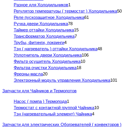
Разное для Холодильников
1
Регулятор температуры ( термостат ) Холодильника
50
Реле пускозащитное Холодильника
61
Ручка двери Холодильника
78
Таймер оттайки Холодильника
15
Трансформатор Холодильника
7
Трубы, фитинги, локринги
4
Тэн ( нагреватель ) оттайки Холодильника
48
Уплотнитель двери Холодильника
106
Фильтр осушитель Холодильника
10
Фильтра очистки Холодильника
18
Фреоны-масла
20
Электронный модуль управления Холодильника
101
Запчасти для Чайников и Термопотов
Насос ( помпа ) Термопода
1
Термостат с контактной группой Чайника
10
Тэн (нагревательный элемент) Чайника
4
Запчасти для электрических Обогревателей ( конвекторов )