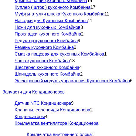
Крышка чаши кухонного Комбайна
15
Куплер ( шток ) кухонного Комбайна
17
Муфты-втулки шнека Кухонного Комбайна
11
Насадки для Кухонных Комбайнов
11
Ножи для кухонных Комбайнов
8
Прокладки кухонного Комбайна
2
Редуктор кухонного Комбайна
9
Ремень кухонного Комбайна
9
Смазка пищевая для кухонных Комбайнов
1
Чаша кухонного Комбайна
13
Шестерня кухонного Комбайна
4
Шпиндель кухонного Комбайна
2
Электронный модуль управления Кухонного Комбайна
6
Запчасти для Кондиционеров
Датчик NTC Кондиционера
9
Клапаны, соленоиды Кондиционера
2
Конденсаторы
4
Крыльчатка вентилятора Кондиционера
Крыльчатка внутреннего блока
1