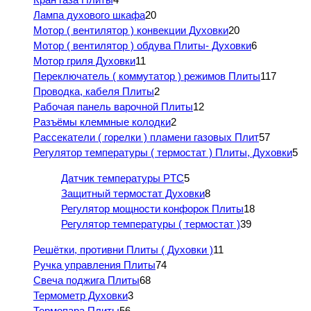
Лампа духового шкафа
20
Мотор ( вентилятор ) конвекции Духовки
20
Мотор ( вентилятор ) обдува Плиты- Духовки
6
Мотор гриля Духовки
11
Переключатель ( коммутатор ) режимов Плиты
117
Проводка, кабеля Плиты
2
Рабочая панель варочной Плиты
12
Разъёмы клеммные колодки
2
Рассекатели ( горелки ) пламени газовых Плит
57
Регулятор температуры ( термостат ) Плиты, Духовки
5
Датчик температуры PTC
5
Защитный термостат Духовки
8
Регулятор мощности конфорок Плиты
18
Регулятор температуры ( термостат )
39
Решётки, противни Плиты ( Духовки )
11
Ручка управления Плиты
74
Свеча поджига Плиты
68
Термометр Духовки
3
Термопара Плиты
56