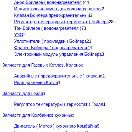
Анод Бойлера ( водонагревателя )
44
Индикаторная лампа для водонагревателя
2
Клапан Бойлера предохранительный
3
Регулятор температуры ( термостат ) Бойлера
28
Тэн Бойлера ( водонагревателя )
73
УЗО
2
Уплотнители ( прокладки ) Бойлера
21
Фланец Бойлера ( водонагревателя )
4
Электронный модуль управления Бойлера
3
Запчасти для Газовых Котлов, Колонок
Аварийные ( предохранительные ) клапана
2
Реле давления Котла
1
Запчасти для Гриля
1
Регулятор температуры ( термостат ) Гриля
1
Запчасти для Комбайнов кухонных
Двигатель ( Мотор ) кухонного Комбайна
9