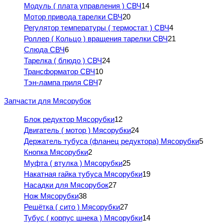
Модуль ( плата управления ) СВЧ
14
Мотор привода тарелки СВЧ
20
Регулятор температуры ( термостат ) СВЧ
4
Роллер ( Кольцо ) вращения тарелки СВЧ
21
Слюда СВЧ
6
Тарелка ( блюдо ) СВЧ
24
Трансформатор СВЧ
10
Тэн-лампа гриля СВЧ
7
Запчасти для Мясорубок
Блок редуктор Мясорубки
12
Двигатель ( мотор ) Мясорубки
24
Держатель тубуса (фланец редуктора) Мясорубки
5
Кнопка Мясорубки
2
Муфта ( втулка ) Мясорубки
25
Накатная гайка тубуса Мясорубки
19
Насадки для Мясорубок
27
Нож Мясорубки
38
Решётка ( сито ) Мясорубки
27
Тубус ( корпус шнека ) Мясорубки
14