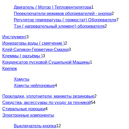
Двигатель ( Мотор ) Тепловентилятора
1
Переключатели режимов обогревателей - кнопки
2
Регулятор температуры ( термостат) Обогревателя
7
Тэн ( нагревательный элемент) обогревателя
2
Инструмент
3
Ионизаторы воды ( смягчение )
2
Клей-Силикон-Герметики-Смазки
3
Клеммы ( разъёмы )
3
Конденсатор пусковой Сушильной Машины
1
Крепеж
Хомуты
Хомуты нейлоновые
4
Прокладки, уплотнители, манжеты резиновые
2
Средства, аксессуары по уходу за техникой
54
Стиральные порошки
4
Электронные компоненты
Выключатель-кнопка
12