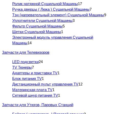
Ролик натяжной Сушильной Машины
17
Ручка дверцы ( Люка ) Сушильной Машины
7
Тэн (нагревательный элемент) Сушильной Машины
9
Уплотнители Сушильной Машины
3
Фильтр Сушильной Машины
5
Щетки Сушильной Машины
1
Электронный модуль управления Сушильной
Машины
14
Запчасти для Телевизоров
LED подсветки
24
TV Тюнеры
7
Адаптеры и приставки TV
1
Блок питания TV
1
Дистанционный пульт управления TV
12
Материнская плата TV
1
Сетевой шнур питания TV
1
Запчасти для Утюгов, Паровых Станций