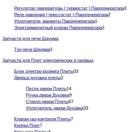
Регулятор температуры ( термостат ) Парогенератора
3
Реле давления ( прессостат ) Парогенератора
2
Уплотнители, манжеты Парогенератора
1
Электромагнитный клапан Парогенератора
2
Запчасти для печи Шаурма
Тэн печи Шаурма
3
Запчасти для Плит электрических и газовых
Блок электро-розжига Плиты
33
Дверца духовки плиты
2
Петля двери Плиты
14
Ручка двери Духовки
9
Стекло двери Плиты
67
Уплотнитель двери Духовки
33
Клапан газ-контроля Плиты
7
Кнопки Плит
7
Кран газа Плиты
4