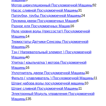
Мотор циркуляционный Посудомоечной Машины
92
Насос сливной Посудомоечной Машины
31
Патрубки, трубы Посудомоечной Машины
24
Пружина двери Посудомоечных Машин
6
Разное для Посудомоечных Машин
16
Реле уровня воды (прессостат) Посудомоечной
Машины
14
Термостаты-Датчики-Сенсоры Посудомоечной
Машины
25
Тэн ( Нагревательный элемент ) Посудомоечной
Машины
40
Улитка ( крыльчатка ) мотора Посудомоечной
Машины
16
Уплотнитель двери Посудомоечной Машины
30
Фильтр ( улавливатель ) Посудомоечной Машины
11
Шланг набора воды посудомоечной машины
10
Шланг сливной Посудомоечной Машины
11
Электронный Модуль управления Посудомоечной
Машины
135