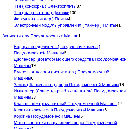
Тэн ( конфорка ) Электроплиты
37
Тэн ( нагреватель ) Духовки
100
Форсунка ( жиклер ) Плиты
4
Электронный модуль управления ( таймер ) Плиты
41
Запчасти для Посудомоечных Машин
1
Водораспределитель ( воздушная камера )
Посудомоечной Машины
6
Диспенсер (дозатор) моющего средства Посудомоечной
Машины
19
Емкость для соли ( ионизатор ) Посудомоечной
Машины
6
Замок ( блокиратор ) двери Посудомоечной Машины
19
Импеллер (Лопасть - разбрызгиватель) Посудомоечной
Машины
33
Клапан электромагнитный Посудомоечной Машины
17
Кнопки-включатели Посудомоечной Машины
5
Корзина Посудомоечной машины
5
Мотор заслонки направления воды Посудомоечной
Машины
3