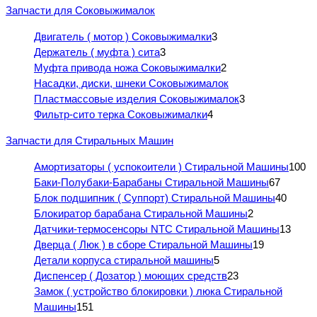
Запчасти для Соковыжималок
Двигатель ( мотор ) Соковыжималки
3
Держатель ( муфта ) сита
3
Муфта привода ножа Соковыжималки
2
Насадки, диски, шнеки Соковыжималок
Пластмассовые изделия Соковыжималок
3
Фильтр-сито терка Соковыжималки
4
Запчасти для Стиральных Машин
Амортизаторы ( успокоители ) Стиральной Машины
100
Баки-Полубаки-Барабаны Стиральной Машины
67
Блок подшипник ( Суппорт) Стиральной Машины
40
Блокиратор барабана Стиральной Машины
2
Датчики-термосенсоры NTC Стиральной Машины
13
Дверца ( Люк ) в сборе Стиральной Машины
19
Детали корпуса стиральной машины
5
Диспенсер ( Дозатор ) моющих средств
23
Замок ( устройство блокировки ) люка Стиральной
Машины
151