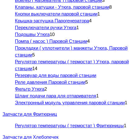
Бойлер ( нагреватель ) Паровой станции
3
Клапаны, катушки - Утюга, паровой станции
8
Кнопки выключатели паровой станции
1
Крышка-заглушка Парогенератора
4
Переключатели ручки Утюга
1
Подошвы Утюга
10
Помпа ( насос ) Паровой Станции
4
Прокладки ( уплотнители ) манжеты Утюга, Паровой
станции
5
Регулятор температуры ( термостат ) Утюга, паровой
станции
14
Резервуар для воды паровой станции
Реле давления Паровой станции
5
Фильтр Утюга
2
Шланг подачи пара для отпаривателя
1
Электронный модуль управления паровой станции
1
Запчасти для Фритюрниц
Регулятор температуры ( термостат ) Фритюрницы
1
Запчасти для Хлебопечек