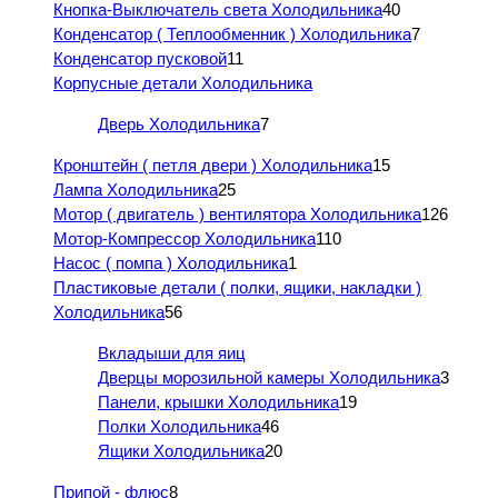
Кнопка-Выключатель света Холодильника
40
Конденсатор ( Теплообменник ) Холодильника
7
Конденсатор пусковой
11
Корпусные детали Холодильника
Дверь Холодильника
7
Кронштейн ( петля двери ) Холодильника
15
Лампа Холодильника
25
Мотор ( двигатель ) вентилятора Холодильника
126
Мотор-Компрессор Холодильника
110
Насос ( помпа ) Холодильника
1
Пластиковые детали ( полки, ящики, накладки )
Холодильника
56
Вкладыши для яиц
Дверцы морозильной камеры Холодильника
3
Панели, крышки Холодильника
19
Полки Холодильника
46
Ящики Холодильника
20
Припой - флюс
8