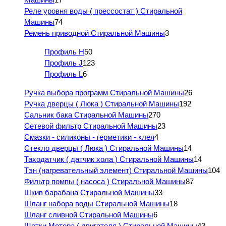
Реле уровня воды ( прессостат ) Стиральной
Машины
74
Ремень приводной Стиральной Машины
3
Профиль H
50
Профиль J
123
Профиль L
6
Ручка выбора программ Стиральной Машины
26
Ручка дверцы ( Люка ) Стиральной Машины
192
Сальник бака Стиральной Машины
270
Сетевой фильтр Стиральной Машины
23
Смазки - силиконы - герметики - клея
4
Стекло дверцы ( Люка ) Стиральной Машины
14
Таходатчик ( датчик хола ) Стиральной Машины
14
Тэн (нагревательный элемент) Стиральной Машины
104
Фильтр помпы ( насоса ) Стиральной Машины
87
Шкив барабана Стиральной Машины
33
Шланг набора воды Стиральной Машины
18
Шланг сливной Стиральной Машины
6
Щетки Мотора ( двигателя ) Стиральной Машины
43