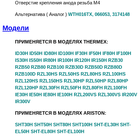
Отверстие крепления анода резьба M4
Альтернатива ( Аналог )
WTH016TX, 066053, 3174148
Модели
ПРИМЕНЯЕТСЯ В МОДЕЛЯХ THERMEX:
ID30H ID50H ID80H ID100H IF30H IF50H IF80H IF100H
IS30H IS50H IR80H IR100H IR120H IR150H RZB30
RZB50 RZB80 RZB100 RZB30D RZB50D RZB80D
RZB100D RZL30HS RZL50HS RZL80HS RZL100HS
RZL120HS RZL150HS RZL30HP RZL50HP RZL80HP
RZL120HP RZL30FH RZL50FH RZL80FH RZL100FH
IE30H IE50H IE80H IE100H RZL200VS RZL300VS IR200V
IR300V
ПРИМЕНЯЕТСЯ В МОДЕЛЯХ ARISTON:
SHT30H SHT50H SHT80H SHT100H SHT-EL30H SHT-
EL50H SHT-EL80H SHT-EL100H