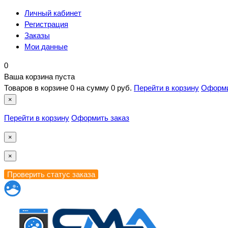
Личный кабинет
Регистрация
Заказы
Мои данные
0
Ваша корзина пуста
Товаров в корзине
0
на сумму
0 руб.
Перейти в корзину
Оформи
×
Перейти в корзину
Оформить заказ
×
×