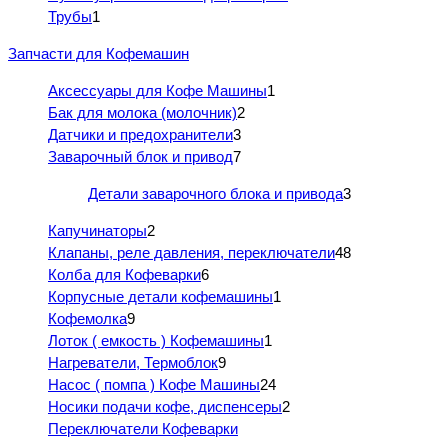
Трубы
1
Запчасти для Кофемашин
Аксессуары для Кофе Машины
1
Бак для молока (молочник)
2
Датчики и предохранители
3
Заварочный блок и привод
7
Детали заварочного блока и привода
3
Капучинаторы
2
Клапаны, реле давления, переключатели
48
Колба для Кофеварки
6
Корпусные детали кофемашины
1
Кофемолка
9
Лоток ( емкость ) Кофемашины
1
Нагреватели, Термоблок
9
Насос ( помпа ) Кофе Машины
24
Носики подачи кофе, диспенсеры
2
Переключатели Кофеварки