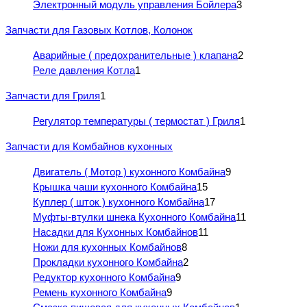
Электронный модуль управления Бойлера
3
Запчасти для Газовых Котлов, Колонок
Аварийные ( предохранительные ) клапана
2
Реле давления Котла
1
Запчасти для Гриля
1
Регулятор температуры ( термостат ) Гриля
1
Запчасти для Комбайнов кухонных
Двигатель ( Мотор ) кухонного Комбайна
9
Крышка чаши кухонного Комбайна
15
Куплер ( шток ) кухонного Комбайна
17
Муфты-втулки шнека Кухонного Комбайна
11
Насадки для Кухонных Комбайнов
11
Ножи для кухонных Комбайнов
8
Прокладки кухонного Комбайна
2
Редуктор кухонного Комбайна
9
Ремень кухонного Комбайна
9