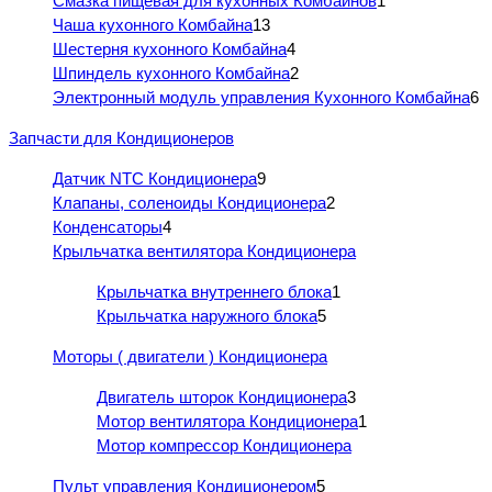
Смазка пищевая для кухонных Комбайнов
1
Чаша кухонного Комбайна
13
Шестерня кухонного Комбайна
4
Шпиндель кухонного Комбайна
2
Электронный модуль управления Кухонного Комбайна
6
Запчасти для Кондиционеров
Датчик NTC Кондиционера
9
Клапаны, соленоиды Кондиционера
2
Конденсаторы
4
Крыльчатка вентилятора Кондиционера
Крыльчатка внутреннего блока
1
Крыльчатка наружного блока
5
Моторы ( двигатели ) Кондиционера
Двигатель шторок Кондиционера
3
Мотор вентилятора Кондиционера
1
Мотор компрессор Кондиционера
Пульт управления Кондиционером
5