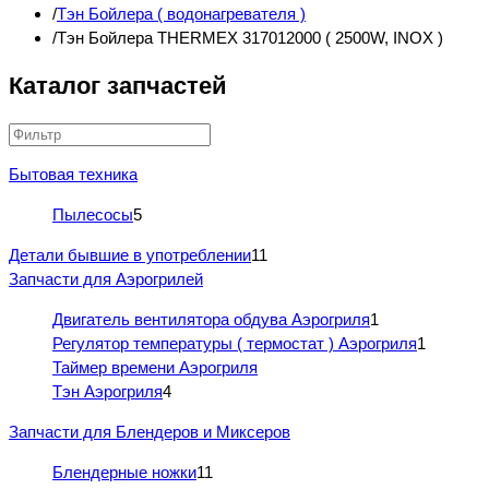
Тэн Бойлера ( водонагревателя )
Тэн Бойлера THERMEX 317012000 ( 2500W, INOX )
Каталог запчастей
Бытовая техника
Пылесосы
5
Детали бывшие в употреблении
11
Запчасти для Аэрогрилей
Двигатель вентилятора обдува Аэрогриля
1
Регулятор температуры ( термостат ) Аэрогриля
1
Таймер времени Аэрогриля
Тэн Аэрогриля
4
Запчасти для Блендеров и Миксеров
Блендерные ножки
11