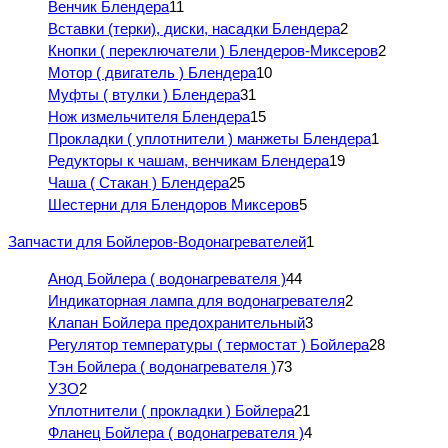
Венчик Блендера
11
Вставки (терки), диски, насадки Блендера
2
Кнопки ( переключатели ) Блендеров-Миксеров
2
Мотор ( двигатель ) Блендера
10
Муфты ( втулки ) Блендера
31
Нож измельчителя Блендера
15
Прокладки ( уплотнители ) манжеты Блендера
1
Редукторы к чашам, венчикам Блендера
19
Чаша ( Стакан ) Блендера
25
Шестерни для Блендоров Миксеров
5
Запчасти для Бойлеров-Водонагревателей
1
Анод Бойлера ( водонагревателя )
44
Индикаторная лампа для водонагревателя
2
Клапан Бойлера предохранительный
3
Регулятор температуры ( термостат ) Бойлера
28
Тэн Бойлера ( водонагревателя )
73
УЗО
2
Уплотнители ( прокладки ) Бойлера
21
Фланец Бойлера ( водонагревателя )
4