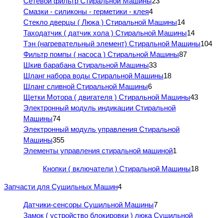
Сетевой фильтр Стиральной Машины
23
Смазки - силиконы - герметики - клея
4
Стекло дверцы ( Люка ) Стиральной Машины
14
Таходатчик ( датчик хола ) Стиральной Машины
14
Тэн (нагревательный элемент) Стиральной Машины
104
Фильтр помпы ( насоса ) Стиральной Машины
87
Шкив барабана Стиральной Машины
33
Шланг набора воды Стиральной Машины
18
Шланг сливной Стиральной Машины
6
Щетки Мотора ( двигателя ) Стиральной Машины
43
Электронный модуль индикации Стиральной
Машины
74
Электронный модуль управления Стиральной
Машины
355
Элементы управления стиральной машиной
1
Кнопки ( включатели ) Стиральной Машины
18
Запчасти для Сушильных Машин
4
Датчики-сенсоры Сушильной Машины
7
Замок ( устройство блокировки ) люка Сушильной