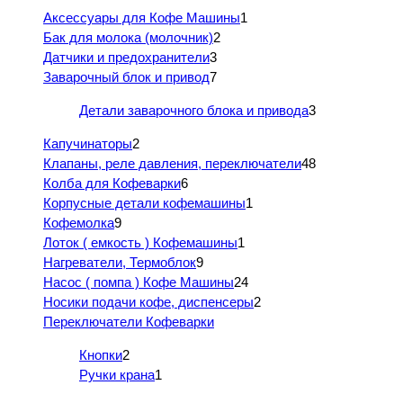
Аксессуары для Кофе Машины
1
Бак для молока (молочник)
2
Датчики и предохранители
3
Заварочный блок и привод
7
Детали заварочного блока и привода
3
Капучинаторы
2
Клапаны, реле давления, переключатели
48
Колба для Кофеварки
6
Корпусные детали кофемашины
1
Кофемолка
9
Лоток ( емкость ) Кофемашины
1
Нагреватели, Термоблок
9
Насос ( помпа ) Кофе Машины
24
Носики подачи кофе, диспенсеры
2
Переключатели Кофеварки
Кнопки
2
Ручки крана
1