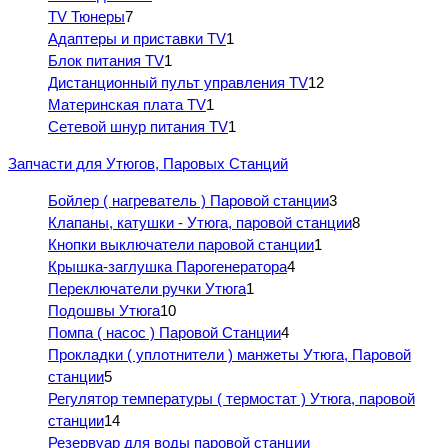
TV Тюнеры
7
Адаптеры и приставки TV
1
Блок питания TV
1
Дистанционный пульт управления TV
12
Материнская плата TV
1
Сетевой шнур питания TV
1
Запчасти для Утюгов, Паровых Станций
Бойлер ( нагреватель ) Паровой станции
3
Клапаны, катушки - Утюга, паровой станции
8
Кнопки выключатели паровой станции
1
Крышка-заглушка Парогенератора
4
Переключатели ручки Утюга
1
Подошвы Утюга
10
Помпа ( насос ) Паровой Станции
4
Прокладки ( уплотнители ) манжеты Утюга, Паровой
станции
5
Регулятор температуры ( термостат ) Утюга, паровой
станции
14
Резервуар для воды паровой станции