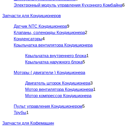
Электронный модуль управления Кухонного Комбайна
6
Запчасти для Кондиционеров
Датчик NTC Кондиционера
9
Клапаны, соленоиды Кондиционера
2
Конденсаторы
4
Крыльчатка вентилятора Кондиционера
Крыльчатка внутреннего блока
1
Крыльчатка наружного блока
5
Моторы ( двигатели ) Кондиционера
Двигатель шторок Кондиционера
3
Мотор вентилятора Кондиционера
1
Мотор компрессор Кондиционера
Пульт управления Кондиционером
5
Трубы
1
Запчасти для Кофемашин