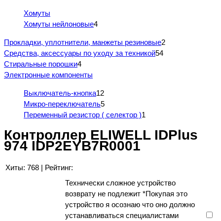
Хомуты
Хомуты нейлоновые
4
Прокладки, уплотнители, манжеты резиновые
2
Средства, аксессуары по уходу за техникой
54
Стиральные порошки
4
Электронные компоненты
Выключатель-кнопка
12
Микро-переключатель
5
Переменный резистор ( селектор )
1
Контроллер ELIWELL IDPlus
974 IDP2EYB7R0001
Хиты:
768
|
Рейтинг:
Технически сложное устройство
возврату не подлежит
*
Покупая это
устройство я осознаю что оно должно
устанавливаться специалистами