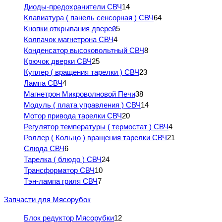
Диоды-предохранители СВЧ
14
Клавиатура ( панель сенсорная ) СВЧ
64
Кнопки открывания дверей
5
Колпачок магнетрона СВЧ
4
Конденсатор высоковольтный СВЧ
8
Крючок дверки СВЧ
25
Куплер ( вращения тарелки ) СВЧ
23
Лампа СВЧ
4
Магнетрон Микроволновой Печи
38
Модуль ( плата управления ) СВЧ
14
Мотор привода тарелки СВЧ
20
Регулятор температуры ( термостат ) СВЧ
4
Роллер ( Кольцо ) вращения тарелки СВЧ
21
Слюда СВЧ
6
Тарелка ( блюдо ) СВЧ
24
Трансформатор СВЧ
10
Тэн-лампа гриля СВЧ
7
Запчасти для Мясорубок
Блок редуктор Мясорубки
12