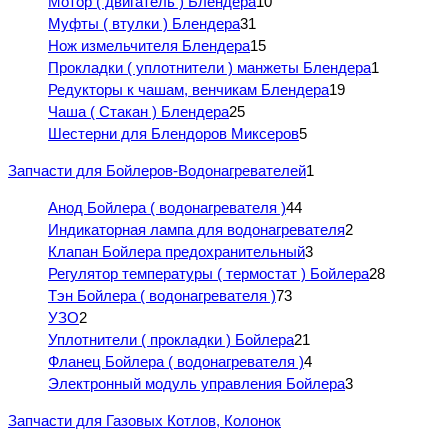
Мотор ( двигатель ) Блендера
10
Муфты ( втулки ) Блендера
31
Нож измельчителя Блендера
15
Прокладки ( уплотнители ) манжеты Блендера
1
Редукторы к чашам, венчикам Блендера
19
Чаша ( Стакан ) Блендера
25
Шестерни для Блендоров Миксеров
5
Запчасти для Бойлеров-Водонагревателей
1
Анод Бойлера ( водонагревателя )
44
Индикаторная лампа для водонагревателя
2
Клапан Бойлера предохранительный
3
Регулятор температуры ( термостат ) Бойлера
28
Тэн Бойлера ( водонагревателя )
73
УЗО
2
Уплотнители ( прокладки ) Бойлера
21
Фланец Бойлера ( водонагревателя )
4
Электронный модуль управления Бойлера
3
Запчасти для Газовых Котлов, Колонок