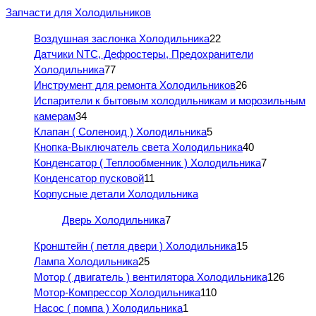
Запчасти для Холодильников
Воздушная заслонка Холодильника
22
Датчики NTC, Дефростеры, Предохранители
Холодильника
77
Инструмент для ремонта Холодильников
26
Испарители к бытовым холодильникам и морозильным
камерам
34
Клапан ( Соленоид ) Холодильника
5
Кнопка-Выключатель света Холодильника
40
Конденсатор ( Теплообменник ) Холодильника
7
Конденсатор пусковой
11
Корпусные детали Холодильника
Дверь Холодильника
7
Кронштейн ( петля двери ) Холодильника
15
Лампа Холодильника
25
Мотор ( двигатель ) вентилятора Холодильника
126
Мотор-Компрессор Холодильника
110
Насос ( помпа ) Холодильника
1