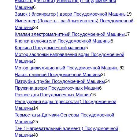
Емкость для соли ( ионизатор ) Посудомоечной
Машины
6
Замок ( блокиратор ) двери Посудомоечной Машины
19
Импеллер (Лопасть - разбрызгиватель) Посудомоечной
Машины
33
Клапан электромагнитный Посудомоечной Машины
17
Кнопки-включатели Посудомоечной Машины
5
Корзина Посудомоечной машины
5
Мотор заслонки направления воды Посудомоечной
Машины
3
Мотор циркуляционный Посудомоечной Машины
92
Насос сливной Посудомоечной Машины
31
Патрубки, трубы Посудомоечной Машины
24
Пружина двери Посудомоечных Машин
6
Разное для Посудомоечных Машин
16
Реле уровня воды (прессостат) Посудомоечной
Машины
14
Термостаты-Датчики-Сенсоры Посудомоечной
Машины
25
Тэн ( Нагревательный элемент ) Посудомоечной
Машины
40