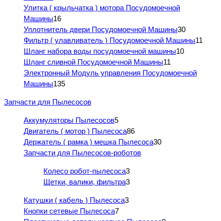
Улитка ( крыльчатка ) мотора Посудомоечной
Машины
16
Уплотнитель двери Посудомоечной Машины
30
Фильтр ( улавливатель ) Посудомоечной Машины
11
Шланг набора воды посудомоечной машины
10
Шланг сливной Посудомоечной Машины
11
Электронный Модуль управления Посудомоечной
Машины
135
Запчасти для Пылесосов
Аккумуляторы Пылесосов
5
Двигатель ( мотор ) Пылесоса
86
Держатель ( рамка ) мешка Пылесоса
30
Запчасти для Пылесосов-роботов
Колесо робот-пылесоса
3
Щетки, валики, фильтра
3
Катушки ( кабель ) Пылесоса
3
Кнопки сетевые Пылесоса
7