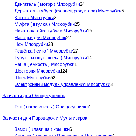
Двигатель ( мотор ) Мясорубки
24
Держатель тубуса (фланец редуктора) Мясорубки
5
Кнопка Мясорубки
2
Муфта ( втулка ) Мясорубки
25
Накатная гайка тубуса Мясорубки
19
Насадки для Мясорубок
27
Нож Мясорубки
38
Решётка ( сито ) Мясорубки
27
Тубус ( корпус шнека ) Мясорубки
14
Чаша ( ёмкость ) Мясорубки
1
Шестерня Мясорубки
124
Шнек Мясорубки
52
Электронный модуль управления Мясорубки
3
Запчасти для Овощесушилок
Тэн ( нагреватель ) Овощесушилки
1
Запчасти для Пароварок и Мультиварок
Замок ( клавиша ) крышки
6
Крышки ( клапаны ) Пароварок и Мультиварок
4