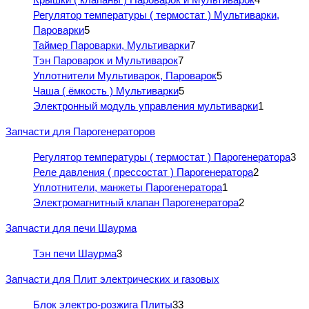
Регулятор температуры ( термостат ) Мультиварки,
Пароварки
5
Таймер Пароварки, Мультиварки
7
Тэн Пароварок и Мультиварок
7
Уплотнители Мультиварок, Пароварок
5
Чаша ( ёмкость ) Мультиварки
5
Электронный модуль управления мультиварки
1
Запчасти для Парогенераторов
Регулятор температуры ( термостат ) Парогенератора
3
Реле давления ( прессостат ) Парогенератора
2
Уплотнители, манжеты Парогенератора
1
Электромагнитный клапан Парогенератора
2
Запчасти для печи Шаурма
Тэн печи Шаурма
3
Запчасти для Плит электрических и газовых
Блок электро-розжига Плиты
33