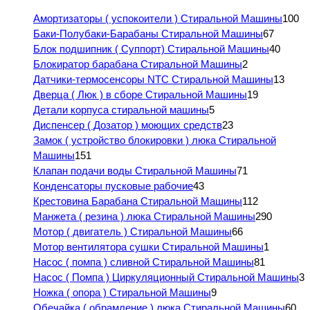
Амортизаторы ( успокоители ) Стиральной Машины
100
Баки-Полубаки-Барабаны Стиральной Машины
67
Блок подшипник ( Суппорт) Стиральной Машины
40
Блокиратор барабана Стиральной Машины
2
Датчики-термосенсоры NTC Стиральной Машины
13
Дверца ( Люк ) в сборе Стиральной Машины
19
Детали корпуса стиральной машины
5
Диспенсер ( Дозатор ) моющих средств
23
Замок ( устройство блокировки ) люка Стиральной
Машины
151
Клапан подачи воды Стиральной Машины
71
Конденсаторы пусковые рабочие
43
Крестовина Барабана Стиральной Машины
112
Манжета ( резина ) люка Стиральной Машины
290
Мотор ( двигатель ) Стиральной Машины
66
Мотор вентилятора сушки Стиральной Машины
1
Насос ( помпа ) сливной Стиральной Машины
81
Насос ( Помпа ) Циркуляционный Стиральной Машины
3
Ножка ( опора ) Стиральной Машины
9
Обечайка ( обрамление ) люка Стиральной Машины
60