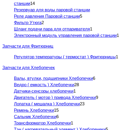
станции
14
Резервуар для воды паровой станции
Реле давления Паровой станции
5
Фильтр Утюга
2
Шланг подачи пара для отпаривателя
1
Электронный модуль управления паровой станции
1
Запчасти для Фритюрниц
Регулятор температуры ( термостат ) Фритюрницы
1
Запчасти для Хлебопечек
Валы, втулки, подшипники Хлебопечки
6
Ведро ( емкость ) Хлебопечки
28
Датчики-сенсоры хлебопечки
1
Двигатель ( мотор ) привода Хлебопечки
9
Лопатка ( мешалка ) Хлебопечки
23
Ремень Хлебопечки
15
Сальник Хлебопечки
6
Трансформатор Хлебопечки
1
Тэн ( нагревательный элемент ) Хлебопечеки
5