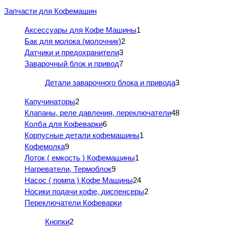
Запчасти для Кофемашин
Аксессуары для Кофе Машины
1
Бак для молока (молочник)
2
Датчики и предохранители
3
Заварочный блок и привод
7
Детали заварочного блока и привода
3
Капучинаторы
2
Клапаны, реле давления, переключатели
48
Колба для Кофеварки
6
Корпусные детали кофемашины
1
Кофемолка
9
Лоток ( емкость ) Кофемашины
1
Нагреватели, Термоблок
9
Насос ( помпа ) Кофе Машины
24
Носики подачи кофе, диспенсеры
2
Переключатели Кофеварки
Кнопки
2