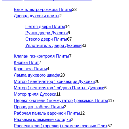
Блок электро-розжига Плиты
33
Дверца духовки плиты
2
Петля двери Плиты
14
Ручка двери Духовки
9
Стекло двери Плиты
67
Уплотнитель двери Духовки
33
Клапан газ-контроля Плиты
7
Кнопки Плит
7
Кран газа Плиты
4
Лампа духового шкафа
20
Мотор ( вентилятор ) конвекции Духовки
20
Мотор ( вентилятор ) обдува Плиты- Духовки
6
Мотор гриля Духовки
11
Переключатель ( коммутатор ) режимов Плиты
117
Проводка, кабеля Плиты
2
Рабочая панель варочной Плиты
12
Разъёмы клеммные колодки
2
Рассекатели ( горелки ) пламени газовых Плит
57