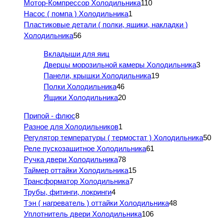
Мотор-Компрессор Холодильника
110
Насос ( помпа ) Холодильника
1
Пластиковые детали ( полки, ящики, накладки )
Холодильника
56
Вкладыши для яиц
Дверцы морозильной камеры Холодильника
3
Панели, крышки Холодильника
19
Полки Холодильника
46
Ящики Холодильника
20
Припой - флюс
8
Разное для Холодильников
1
Регулятор температуры ( термостат ) Холодильника
50
Реле пускозащитное Холодильника
61
Ручка двери Холодильника
78
Таймер оттайки Холодильника
15
Трансформатор Холодильника
7
Трубы, фитинги, локринги
4
Тэн ( нагреватель ) оттайки Холодильника
48
Уплотнитель двери Холодильника
106