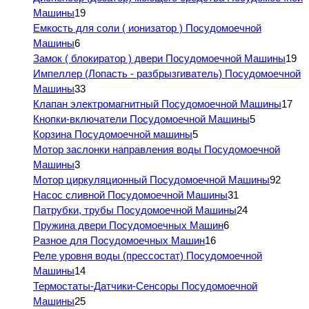
Машины
19
Емкость для соли ( ионизатор ) Посудомоечной
Машины
6
Замок ( блокиратор ) двери Посудомоечной Машины
19
Импеллер (Лопасть - разбрызгиватель) Посудомоечной
Машины
33
Клапан электромагнитный Посудомоечной Машины
17
Кнопки-включатели Посудомоечной Машины
5
Корзина Посудомоечной машины
5
Мотор заслонки направления воды Посудомоечной
Машины
3
Мотор циркуляционный Посудомоечной Машины
92
Насос сливной Посудомоечной Машины
31
Патрубки, трубы Посудомоечной Машины
24
Пружина двери Посудомоечных Машин
6
Разное для Посудомоечных Машин
16
Реле уровня воды (прессостат) Посудомоечной
Машины
14
Термостаты-Датчики-Сенсоры Посудомоечной
Машины
25