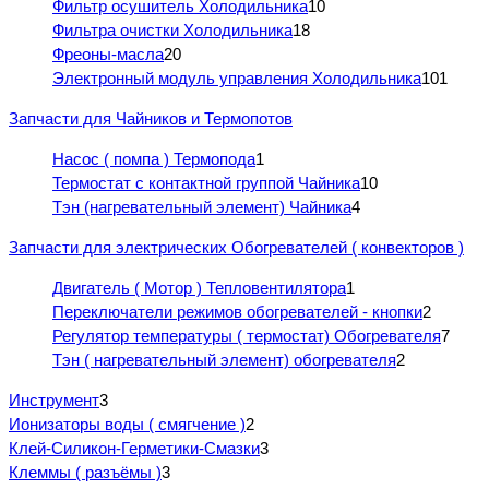
Фильтр осушитель Холодильника
10
Фильтра очистки Холодильника
18
Фреоны-масла
20
Электронный модуль управления Холодильника
101
Запчасти для Чайников и Термопотов
Насос ( помпа ) Термопода
1
Термостат с контактной группой Чайника
10
Тэн (нагревательный элемент) Чайника
4
Запчасти для электрических Обогревателей ( конвекторов )
Двигатель ( Мотор ) Тепловентилятора
1
Переключатели режимов обогревателей - кнопки
2
Регулятор температуры ( термостат) Обогревателя
7
Тэн ( нагревательный элемент) обогревателя
2
Инструмент
3
Ионизаторы воды ( смягчение )
2
Клей-Силикон-Герметики-Смазки
3
Клеммы ( разъёмы )
3