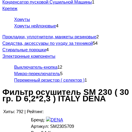
Конденсатор пусковой Сушильной Машины
1
Крепеж
Хомуты
Хомуты нейлоновые
4
Прокладки, уплотнители, манжеты резиновые
2
Средства, аксессуары по уходу за техникой
54
Стиральные порошки
4
Электронные компоненты
Выключатель-кнопка
12
Микро-переключатель
5
Переменный резистор ( селектор )
1
Фильтр осушитель SM 230 ( 30
гр. D 6,2*2,3 ) ITALY DENA
Хиты:
792
|
Рейтинг:
Бренд:
Артикул:
SM230S709