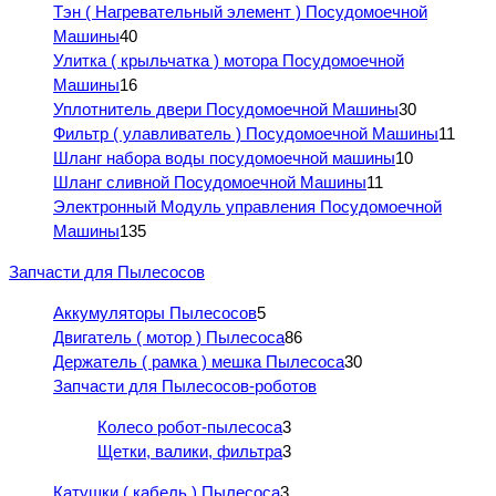
Тэн ( Нагревательный элемент ) Посудомоечной
Машины
40
Улитка ( крыльчатка ) мотора Посудомоечной
Машины
16
Уплотнитель двери Посудомоечной Машины
30
Фильтр ( улавливатель ) Посудомоечной Машины
11
Шланг набора воды посудомоечной машины
10
Шланг сливной Посудомоечной Машины
11
Электронный Модуль управления Посудомоечной
Машины
135
Запчасти для Пылесосов
Аккумуляторы Пылесосов
5
Двигатель ( мотор ) Пылесоса
86
Держатель ( рамка ) мешка Пылесоса
30
Запчасти для Пылесосов-роботов
Колесо робот-пылесоса
3
Щетки, валики, фильтра
3
Катушки ( кабель ) Пылесоса
3