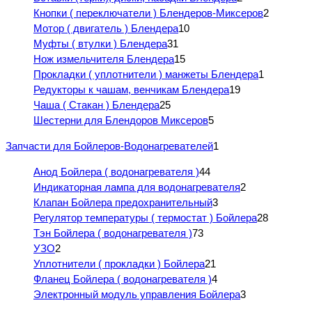
Кнопки ( переключатели ) Блендеров-Миксеров
2
Мотор ( двигатель ) Блендера
10
Муфты ( втулки ) Блендера
31
Нож измельчителя Блендера
15
Прокладки ( уплотнители ) манжеты Блендера
1
Редукторы к чашам, венчикам Блендера
19
Чаша ( Стакан ) Блендера
25
Шестерни для Блендоров Миксеров
5
Запчасти для Бойлеров-Водонагревателей
1
Анод Бойлера ( водонагревателя )
44
Индикаторная лампа для водонагревателя
2
Клапан Бойлера предохранительный
3
Регулятор температуры ( термостат ) Бойлера
28
Тэн Бойлера ( водонагревателя )
73
УЗО
2
Уплотнители ( прокладки ) Бойлера
21
Фланец Бойлера ( водонагревателя )
4
Электронный модуль управления Бойлера
3