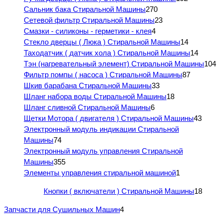
Сальник бака Стиральной Машины
270
Сетевой фильтр Стиральной Машины
23
Смазки - силиконы - герметики - клея
4
Стекло дверцы ( Люка ) Стиральной Машины
14
Таходатчик ( датчик хола ) Стиральной Машины
14
Тэн (нагревательный элемент) Стиральной Машины
104
Фильтр помпы ( насоса ) Стиральной Машины
87
Шкив барабана Стиральной Машины
33
Шланг набора воды Стиральной Машины
18
Шланг сливной Стиральной Машины
6
Щетки Мотора ( двигателя ) Стиральной Машины
43
Электронный модуль индикации Стиральной
Машины
74
Электронный модуль управления Стиральной
Машины
355
Элементы управления стиральной машиной
1
Кнопки ( включатели ) Стиральной Машины
18
Запчасти для Сушильных Машин
4