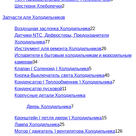
Шестерня Хлебопечки
2
Запчасти для Холодильников
Воздушная заслонка Холодильника
22
Датчики NTC, Дефростеры, Предохранители
Холодильника
77
Инструмент для ремонта Холодильников
26
Испарители к бытовым холодильникам и морозильным
камерам
34
Клапан ( Соленоид ) Холодильника
5
Кнопка-Выключатель света Холодильника
40
Конденсатор ( Теплообменник ) Холодильника
7
Конденсатор пусковой
11
Корпусные детали Холодильника
Дверь Холодильника
7
Кронштейн ( петля двери ) Холодильника
15
Лампа Холодильника
25
Мотор ( двигатель ) вентилятора Холодильника
126