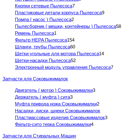
Кнопки сетевые Пылесоса
7
Пластиковые детали корпуса Пылесоса
9
Помпа ( насос ) Пылесоса
2
Пылесборник ( мешки, контейнеры ) Пылесоса
58
Ремень Пылесоса
1
Фильтр HEPA Пылесоса
154
Шланги, трубы Пылесоса
60
Щетки угольные для мотора Пылесоса
14
Щетки-насадки Пылесоса
52
Электронный модуль управления Пылесоса
7
Запчасти для Соковыжималок
Двигатель ( мотор ) Соковыжималки
3
Держатель ( муфта ) сита
3
Муфта привода ножа Соковыжималки
2
Насадки, диски, шнеки Соковыжималок
Пластмассовые изделия Соковыжималок
3
Фильтр-сито терка Соковыжималки
4
Запчасти для Стиральных Машин