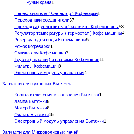
Ручки крана
1
Переключатель ( Селектор ) Кофеварки
1
Переходники соединители
37
Прокладки ( уплотнители ) манжеты Кофемашины
53
Регулятор температуры ( термостат ) Кофе машины
4
Резервуар для воды Кофемашины
5
Рожок кофеварки
1
Смазка для Кофе машин
3
Трубки ( шланги ) и разъемы Кофемашин
11
Фильтры Кофемашин
9
Электронный модуль управления
4
Запчасти для кухонных Вытяжек
Кнопка включения-выключения Вытяжки
1
Лампа Вытяжки
8
Мотор Вытяжки
8
Фильтр Вытяжки
15
Электронный модуль управления Вытяжки
1
Запчасти для Микроволновых печей