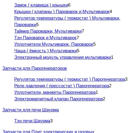
Замок ( клавиша ) крышки
6
Крышки ( клапаны ) Пароварок и Мультиварок
4
Регулятор температуры ( термостат ) Мультиварки,
Пароварки
5
Таймер Пароварки, Мультиварки
7
Тэн Пароварок и Мультиварок
7
Уплотнители Мультиварок, Пароварок
5
Чаша ( ёмкость ) Мультиварки
5
Электронный модуль управления мультиварки
1
Запчасти для Парогенераторов
Регулятор температуры ( термостат ) Парогенератора
3
Реле давления ( прессостат ) Парогенератора
2
Уплотнители, манжеты Парогенератора
1
Электромагнитный клапан Парогенератора
2
Запчасти для печи Шаурма
Тэн печи Шаурма
3
Запчасти для Плит электрических и газовых