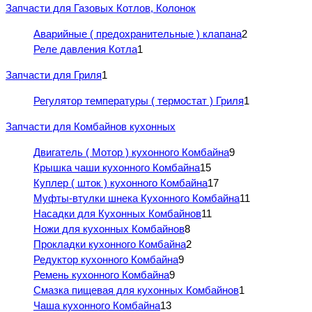
Запчасти для Газовых Котлов, Колонок
Аварийные ( предохранительные ) клапана
2
Реле давления Котла
1
Запчасти для Гриля
1
Регулятор температуры ( термостат ) Гриля
1
Запчасти для Комбайнов кухонных
Двигатель ( Мотор ) кухонного Комбайна
9
Крышка чаши кухонного Комбайна
15
Куплер ( шток ) кухонного Комбайна
17
Муфты-втулки шнека Кухонного Комбайна
11
Насадки для Кухонных Комбайнов
11
Ножи для кухонных Комбайнов
8
Прокладки кухонного Комбайна
2
Редуктор кухонного Комбайна
9
Ремень кухонного Комбайна
9
Смазка пищевая для кухонных Комбайнов
1
Чаша кухонного Комбайна
13