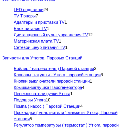
LED подсветки
24
TV Тюнеры
7
Адаптеры и приставки TV
1
Блок питания TV
1
Дистанционный пульт управления TV
12
Материнская плата TV
1
Сетевой шнур питания TV
1
Запчасти для Утюгов, Паровых Станций
Бойлер ( нагреватель ) Паровой станции
3
Клапаны, катушки - Утюга, паровой станции
8
Кнопки выключатели паровой станции
1
Крышка-заглушка Парогенератора
4
Переключатели ручки Утюга
1
Подошвы Утюга
10
Помпа ( насос ) Паровой Станции
4
Прокладки ( уплотнители ) манжеты Утюга, Паровой
станции
5
Регулятор температуры ( термостат ) Утюга, паровой