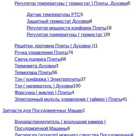
Регулятор температуры ( термостат ) Плиты, Духовки
5
Датчик температуры PTC
5
Защитный термостат Духовки
8
Регулятор мощности конфорок Плиты
18
Регулятор температуры ( термостат )
39
Решётки, противни Плиты ( Духовки )
11
Ручка управления Плиты
74
Свеча поджига Плиты
68
Термометр Духовки
3
Термопара Плиты
56
Тэн ( конфорка ) Электроплиты
37
Тэн ( нагреватель ) Духовки
100
Форсунка ( жиклер ) Плиты
4
Электронный модуль управления ( таймер ) Плиты
41
Запчасти для Посудомоечных Машин
1
Водораспределитель ( воздушная камера )
Посудомоечной Машины
6
Диспенсер (дозатор) моющего средства Посудомоечной