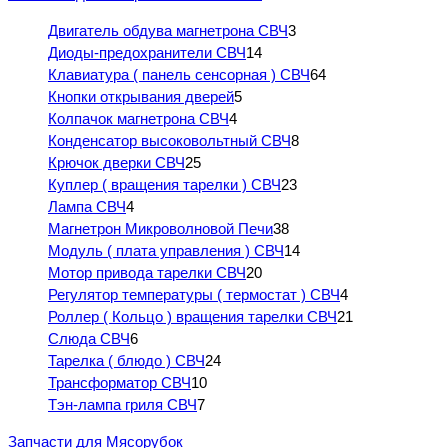
Двигатель обдува магнетрона СВЧ
3
Диоды-предохранители СВЧ
14
Клавиатура ( панель сенсорная ) СВЧ
64
Кнопки открывания дверей
5
Колпачок магнетрона СВЧ
4
Конденсатор высоковольтный СВЧ
8
Крючок дверки СВЧ
25
Куплер ( вращения тарелки ) СВЧ
23
Лампа СВЧ
4
Магнетрон Микроволновой Печи
38
Модуль ( плата управления ) СВЧ
14
Мотор привода тарелки СВЧ
20
Регулятор температуры ( термостат ) СВЧ
4
Роллер ( Кольцо ) вращения тарелки СВЧ
21
Слюда СВЧ
6
Тарелка ( блюдо ) СВЧ
24
Трансформатор СВЧ
10
Тэн-лампа гриля СВЧ
7
Запчасти для Мясорубок