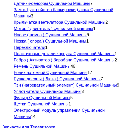
Датчики-сенсоры Сушильной Машины
7
Замок ( устройство блокировки ) люка Сушильной
Машины
3
Крыльчатка вентилятора Сушильной Машины
2
Мотор ( двигатель ) сушильной машины
1
Насос ( помпа ) Сушильной Машины
9
Ножка ( опора ) Сушильной Машины
1
Переключатели
1
Пластиковые детали корпуса Сушильной Машины
1
Ребро ( Активатор ) барабана Сушильной Машины
2
Ремень Сушильной Машины
46
Ролик натяжной Сушильной Машины
17
Ручка дверцы ( Люка ) Сушильной Машины
7
Тэн (нагревательный элемент) Сушильной Машины
9
Уплотнители Сушильной Машины
3
Фильтр Сушильной Машины
5
Щетки Сушильной Машины
1
Электронный модуль управления Сушильной
Машины
14
Запчасти для Телевизоров