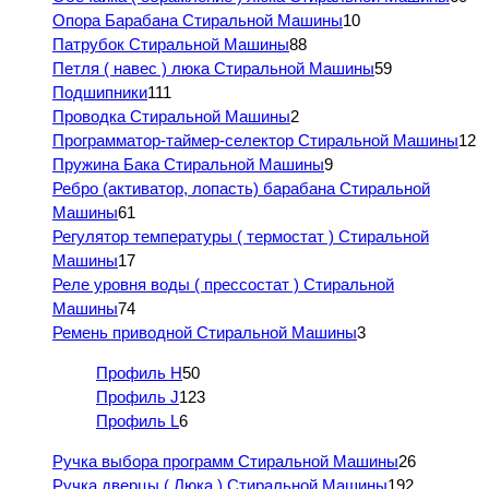
Опора Барабана Стиральной Машины
10
Патрубок Стиральной Машины
88
Петля ( навес ) люка Стиральной Машины
59
Подшипники
111
Проводка Стиральной Машины
2
Программатор-таймер-селектор Стиральной Машины
12
Пружина Бака Стиральной Машины
9
Ребро (активатор, лопасть) барабана Стиральной
Машины
61
Регулятор температуры ( термостат ) Стиральной
Машины
17
Реле уровня воды ( прессостат ) Стиральной
Машины
74
Ремень приводной Стиральной Машины
3
Профиль H
50
Профиль J
123
Профиль L
6
Ручка выбора программ Стиральной Машины
26
Ручка дверцы ( Люка ) Стиральной Машины
192