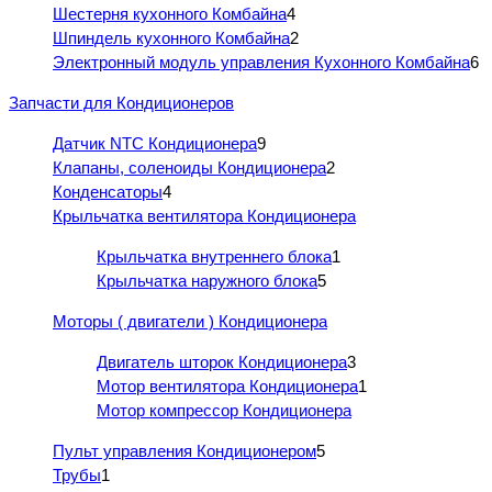
Шестерня кухонного Комбайна
4
Шпиндель кухонного Комбайна
2
Электронный модуль управления Кухонного Комбайна
6
Запчасти для Кондиционеров
Датчик NTC Кондиционера
9
Клапаны, соленоиды Кондиционера
2
Конденсаторы
4
Крыльчатка вентилятора Кондиционера
Крыльчатка внутреннего блока
1
Крыльчатка наружного блока
5
Моторы ( двигатели ) Кондиционера
Двигатель шторок Кондиционера
3
Мотор вентилятора Кондиционера
1
Мотор компрессор Кондиционера
Пульт управления Кондиционером
5
Трубы
1