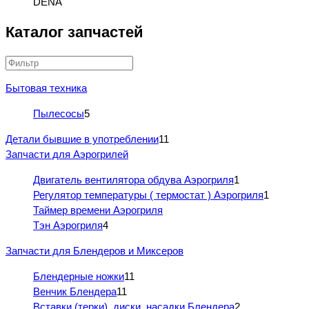
DENA
Каталог запчастей
Бытовая техника
Пылесосы
5
Детали бывшие в употреблении
11
Запчасти для Аэрогрилей
Двигатель вентилятора обдува Аэрогриля
1
Регулятор температуры ( термостат ) Аэрогриля
1
Таймер времени Аэрогриля
Тэн Аэрогриля
4
Запчасти для Блендеров и Миксеров
Блендерные ножки
11
Венчик Блендера
11
Вставки (терки), диски, насадки Блендера
2