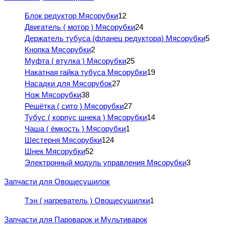
Блок редуктор Мясорубки
12
Двигатель ( мотор ) Мясорубки
24
Держатель тубуса (фланец редуктора) Мясорубки
5
Кнопка Мясорубки
2
Муфта ( втулка ) Мясорубки
25
Накатная гайка тубуса Мясорубки
19
Насадки для Мясорубок
27
Нож Мясорубки
38
Решётка ( сито ) Мясорубки
27
Тубус ( корпус шнека ) Мясорубки
14
Чаша ( ёмкость ) Мясорубки
1
Шестерня Мясорубки
124
Шнек Мясорубки
52
Электронный модуль управления Мясорубки
3
Запчасти для Овощесушилок
Тэн ( нагреватель ) Овощесушилки
1
Запчасти для Пароварок и Мультиварок