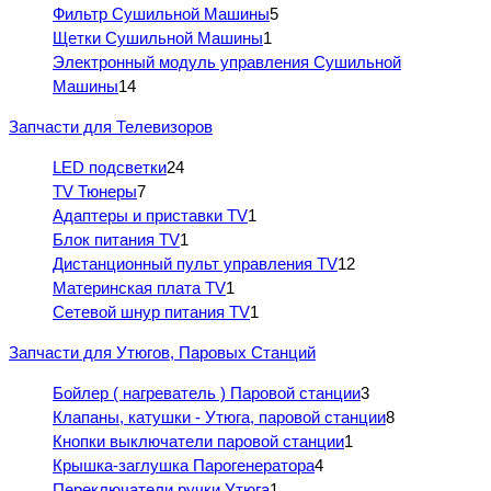
Фильтр Сушильной Машины
5
Щетки Сушильной Машины
1
Электронный модуль управления Сушильной
Машины
14
Запчасти для Телевизоров
LED подсветки
24
TV Тюнеры
7
Адаптеры и приставки TV
1
Блок питания TV
1
Дистанционный пульт управления TV
12
Материнская плата TV
1
Сетевой шнур питания TV
1
Запчасти для Утюгов, Паровых Станций
Бойлер ( нагреватель ) Паровой станции
3
Клапаны, катушки - Утюга, паровой станции
8
Кнопки выключатели паровой станции
1
Крышка-заглушка Парогенератора
4
Переключатели ручки Утюга
1