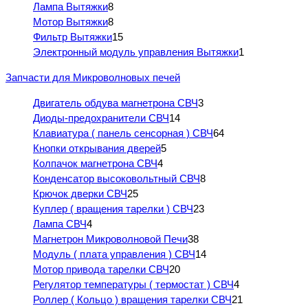
Лампа Вытяжки
8
Мотор Вытяжки
8
Фильтр Вытяжки
15
Электронный модуль управления Вытяжки
1
Запчасти для Микроволновых печей
Двигатель обдува магнетрона СВЧ
3
Диоды-предохранители СВЧ
14
Клавиатура ( панель сенсорная ) СВЧ
64
Кнопки открывания дверей
5
Колпачок магнетрона СВЧ
4
Конденсатор высоковольтный СВЧ
8
Крючок дверки СВЧ
25
Куплер ( вращения тарелки ) СВЧ
23
Лампа СВЧ
4
Магнетрон Микроволновой Печи
38
Модуль ( плата управления ) СВЧ
14
Мотор привода тарелки СВЧ
20
Регулятор температуры ( термостат ) СВЧ
4
Роллер ( Кольцо ) вращения тарелки СВЧ
21