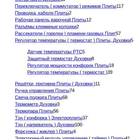
Переключатель ( коммутатор ) режимов Плиты
117
Проводка, кабеля Плиты
2
Рабочая панель варочной Плиты
12
Разъёмы клеммные колодки
2
Рассекатели ( горелки ) пламени газовых Плит
57
Регулятор температуры ( термостат ) Плиты, Духовки
5
Датчик температуры PTC
5
Защитный термостат Духовки
8
Регулятор мощности конфорок Плиты
18
Регулятор температуры ( термостат )
39
Решётки, противни Плиты ( Духовки )
11
Ручка управления Плиты
74
Свеча поджига Плиты
68
Термометр Духовки
3
Термопара Плиты
56
Тэн ( конфорка ) Электроплиты
37
Тэн ( нагреватель ) Духовки
100
Форсунка ( жиклер ) Плиты
4
Электронный модуль управления ( таймер ) Плиты
41