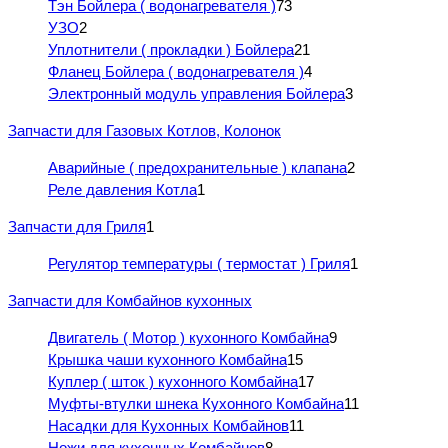
Тэн Бойлера ( водонагревателя )
73
УЗО
2
Уплотнители ( прокладки ) Бойлера
21
Фланец Бойлера ( водонагревателя )
4
Электронный модуль управления Бойлера
3
Запчасти для Газовых Котлов, Колонок
Аварийные ( предохранительные ) клапана
2
Реле давления Котла
1
Запчасти для Гриля
1
Регулятор температуры ( термостат ) Гриля
1
Запчасти для Комбайнов кухонных
Двигатель ( Мотор ) кухонного Комбайна
9
Крышка чаши кухонного Комбайна
15
Куплер ( шток ) кухонного Комбайна
17
Муфты-втулки шнека Кухонного Комбайна
11
Насадки для Кухонных Комбайнов
11
Ножи для кухонных Комбайнов
8