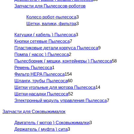
Запчасти для Пылесосов-роботов
Колесо робот-пылесоса
3
Щетки, валики, фильтра
3
Катушки ( кабель ) Пылесоса
3
Кнопки сетевые Пылесоса
7
Пластиковые детали корпуса Пылесоса
9
Помпа ( насос ) Пылесоса
2
Пылесборник ( мешки, контейнеры ) Пылесоса
58
Ремень Пылесоса
1
Фильтр HEPA Пылесоса
154
Шланги, трубы Пылесоса
60
Щетки угольные для мотора Пылесоса
14
Щетки-насадки Пылесоса
52
Электронный модуль управления Пылесоса
7
Запчасти для Соковыжималок
Двигатель ( мотор ) Соковыжималки
3
Держатель ( муфта ) сита
3