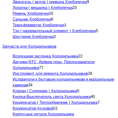
Двигатель ( мотор ) привода Хлебопечки
9
Лопатка ( мешалка ) Хлебопечки
23
Ремень Хлебопечки
15
Сальник Хлебопечки
6
Трансформатор Хлебопечки
1
Тэн ( нагревательный элемент ) Хлебопечеки
5
Шестерня Хлебопечки
2
Запчасти для Холодильников
Воздушная заслонка Холодильника
22
Датчики NTC, Дефростеры, Предохранители
Холодильника
77
Инструмент для ремонта Холодильников
26
Испарители к бытовым холодильникам и морозильным
камерам
34
Клапан ( Соленоид ) Холодильника
5
Кнопка-Выключатель света Холодильника
40
Конденсатор ( Теплообменник ) Холодильника
7
Конденсатор пусковой
11
Корпусные детали Холодильника