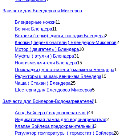
Запчасти для Блендеров и Миксеров
Блендерные ножки
11
Венчик Блендера
11
Вставки (терки), диски, насадки Блендера
2
Кнопки ( переключатели ) Блендеров-Миксеров
2
Мотор ( двигатель ) Блендера
10
Муфты ( втулки ) Блендера
31
Нож измельчителя Блендера
15
Прокладки ( уплотнители ) манжеты Блендера
1
Редукторы к чашам, венчикам Блендера
19
Чаша ( Стакан ) Блендера
25
Шестерни для Блендоров Миксеров
5
Запчасти для Бойлеров-Водонагревателей
1
Анод Бойлера ( водонагревателя )
44
Индикаторная лампа для водонагревателя
2
Клапан Бойлера предохранительный
3
Регулятор температуры ( термостат ) Бойлера
28