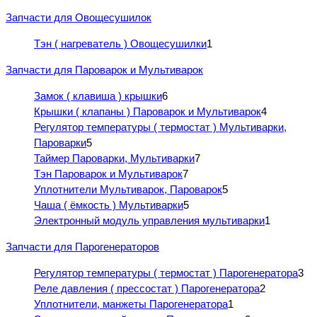
Запчасти для Овощесушилок
Тэн ( нагреватель ) Овощесушилки
1
Запчасти для Пароварок и Мультиварок
Замок ( клавиша ) крышки
6
Крышки ( клапаны ) Пароварок и Мультиварок
4
Регулятор температуры ( термостат ) Мультиварки,
Пароварки
5
Таймер Пароварки, Мультиварки
7
Тэн Пароварок и Мультиварок
7
Уплотнители Мультиварок, Пароварок
5
Чаша ( ёмкость ) Мультиварки
5
Электронный модуль управления мультиварки
1
Запчасти для Парогенераторов
Регулятор температуры ( термостат ) Парогенератора
3
Реле давления ( прессостат ) Парогенератора
2
Уплотнители, манжеты Парогенератора
1