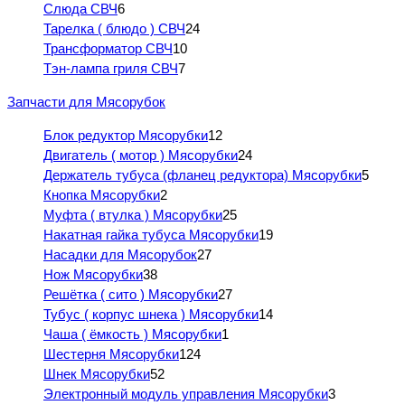
Слюда СВЧ
6
Тарелка ( блюдо ) СВЧ
24
Трансформатор СВЧ
10
Тэн-лампа гриля СВЧ
7
Запчасти для Мясорубок
Блок редуктор Мясорубки
12
Двигатель ( мотор ) Мясорубки
24
Держатель тубуса (фланец редуктора) Мясорубки
5
Кнопка Мясорубки
2
Муфта ( втулка ) Мясорубки
25
Накатная гайка тубуса Мясорубки
19
Насадки для Мясорубок
27
Нож Мясорубки
38
Решётка ( сито ) Мясорубки
27
Тубус ( корпус шнека ) Мясорубки
14
Чаша ( ёмкость ) Мясорубки
1
Шестерня Мясорубки
124
Шнек Мясорубки
52
Электронный модуль управления Мясорубки
3