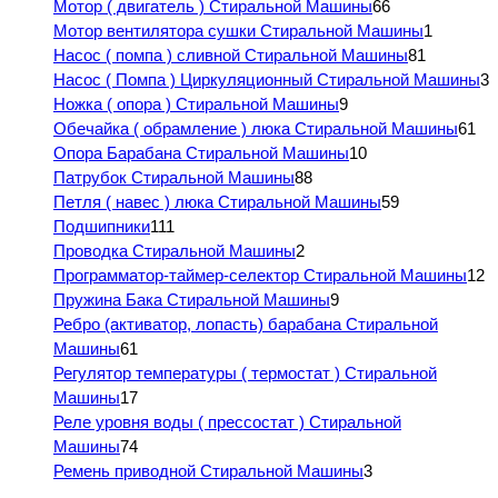
Мотор ( двигатель ) Стиральной Машины
66
Мотор вентилятора сушки Стиральной Машины
1
Насос ( помпа ) сливной Стиральной Машины
81
Насос ( Помпа ) Циркуляционный Стиральной Машины
3
Ножка ( опора ) Стиральной Машины
9
Обечайка ( обрамление ) люка Стиральной Машины
61
Опора Барабана Стиральной Машины
10
Патрубок Стиральной Машины
88
Петля ( навес ) люка Стиральной Машины
59
Подшипники
111
Проводка Стиральной Машины
2
Программатор-таймер-селектор Стиральной Машины
12
Пружина Бака Стиральной Машины
9
Ребро (активатор, лопасть) барабана Стиральной
Машины
61
Регулятор температуры ( термостат ) Стиральной
Машины
17
Реле уровня воды ( прессостат ) Стиральной
Машины
74
Ремень приводной Стиральной Машины
3