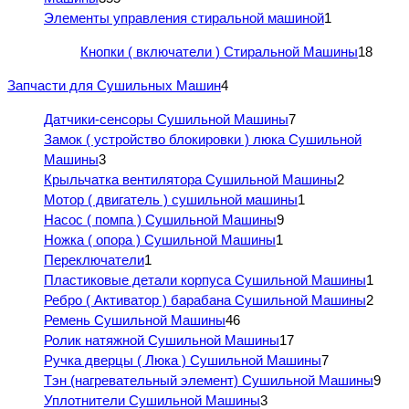
Элементы управления стиральной машиной
1
Кнопки ( включатели ) Стиральной Машины
18
Запчасти для Сушильных Машин
4
Датчики-сенсоры Сушильной Машины
7
Замок ( устройство блокировки ) люка Сушильной
Машины
3
Крыльчатка вентилятора Сушильной Машины
2
Мотор ( двигатель ) сушильной машины
1
Насос ( помпа ) Сушильной Машины
9
Ножка ( опора ) Сушильной Машины
1
Переключатели
1
Пластиковые детали корпуса Сушильной Машины
1
Ребро ( Активатор ) барабана Сушильной Машины
2
Ремень Сушильной Машины
46
Ролик натяжной Сушильной Машины
17
Ручка дверцы ( Люка ) Сушильной Машины
7
Тэн (нагревательный элемент) Сушильной Машины
9
Уплотнители Сушильной Машины
3