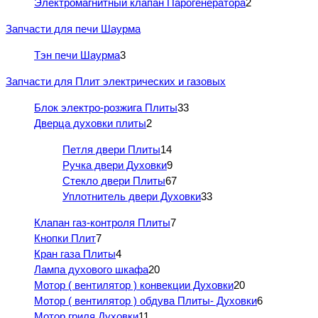
Электромагнитный клапан Парогенератора
2
Запчасти для печи Шаурма
Тэн печи Шаурма
3
Запчасти для Плит электрических и газовых
Блок электро-розжига Плиты
33
Дверца духовки плиты
2
Петля двери Плиты
14
Ручка двери Духовки
9
Стекло двери Плиты
67
Уплотнитель двери Духовки
33
Клапан газ-контроля Плиты
7
Кнопки Плит
7
Кран газа Плиты
4
Лампа духового шкафа
20
Мотор ( вентилятор ) конвекции Духовки
20
Мотор ( вентилятор ) обдува Плиты- Духовки
6
Мотор гриля Духовки
11