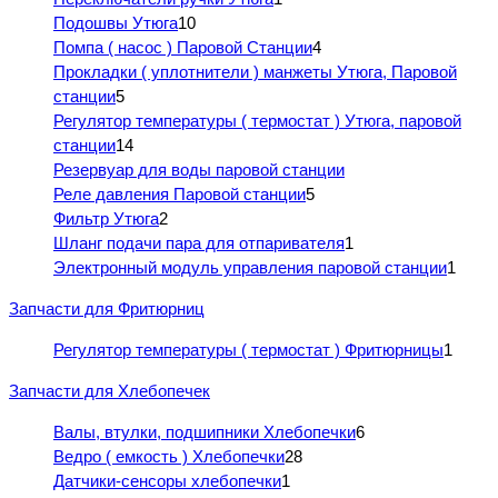
Подошвы Утюга
10
Помпа ( насос ) Паровой Станции
4
Прокладки ( уплотнители ) манжеты Утюга, Паровой
станции
5
Регулятор температуры ( термостат ) Утюга, паровой
станции
14
Резервуар для воды паровой станции
Реле давления Паровой станции
5
Фильтр Утюга
2
Шланг подачи пара для отпаривателя
1
Электронный модуль управления паровой станции
1
Запчасти для Фритюрниц
Регулятор температуры ( термостат ) Фритюрницы
1
Запчасти для Хлебопечек
Валы, втулки, подшипники Хлебопечки
6
Ведро ( емкость ) Хлебопечки
28
Датчики-сенсоры хлебопечки
1