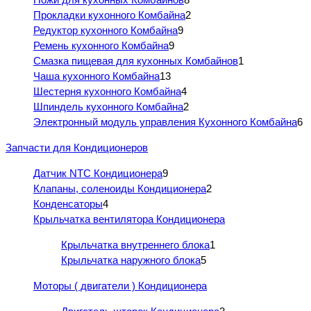
Прокладки кухонного Комбайна
2
Редуктор кухонного Комбайна
9
Ремень кухонного Комбайна
9
Смазка пищевая для кухонных Комбайнов
1
Чаша кухонного Комбайна
13
Шестерня кухонного Комбайна
4
Шпиндель кухонного Комбайна
2
Электронный модуль управления Кухонного Комбайна
6
Запчасти для Кондиционеров
Датчик NTC Кондиционера
9
Клапаны, соленоиды Кондиционера
2
Конденсаторы
4
Крыльчатка вентилятора Кондиционера
Крыльчатка внутреннего блока
1
Крыльчатка наружного блока
5
Моторы ( двигатели ) Кондиционера