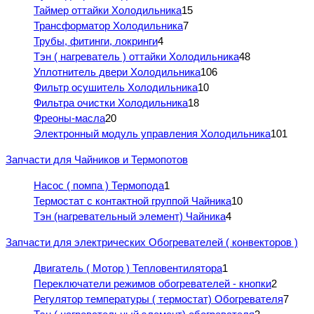
Таймер оттайки Холодильника
15
Трансформатор Холодильника
7
Трубы, фитинги, локринги
4
Тэн ( нагреватель ) оттайки Холодильника
48
Уплотнитель двери Холодильника
106
Фильтр осушитель Холодильника
10
Фильтра очистки Холодильника
18
Фреоны-масла
20
Электронный модуль управления Холодильника
101
Запчасти для Чайников и Термопотов
Насос ( помпа ) Термопода
1
Термостат с контактной группой Чайника
10
Тэн (нагревательный элемент) Чайника
4
Запчасти для электрических Обогревателей ( конвекторов )
Двигатель ( Мотор ) Тепловентилятора
1
Переключатели режимов обогревателей - кнопки
2
Регулятор температуры ( термостат) Обогревателя
7