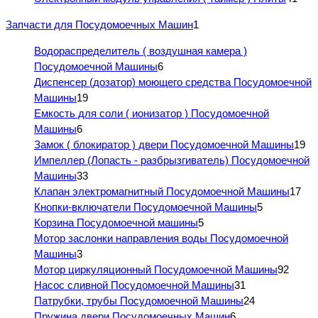
Запчасти для Посудомоечных Машин
1
Водораспределитель ( воздушная камера )
Посудомоечной Машины
6
Диспенсер (дозатор) моющего средства Посудомоечной
Машины
19
Емкость для соли ( ионизатор ) Посудомоечной
Машины
6
Замок ( блокиратор ) двери Посудомоечной Машины
19
Импеллер (Лопасть - разбрызгиватель) Посудомоечной
Машины
33
Клапан электромагнитный Посудомоечной Машины
17
Кнопки-включатели Посудомоечной Машины
5
Корзина Посудомоечной машины
5
Мотор заслонки направления воды Посудомоечной
Машины
3
Мотор циркуляционный Посудомоечной Машины
92
Насос сливной Посудомоечной Машины
31
Патрубки, трубы Посудомоечной Машины
24
Пружина двери Посудомоечных Машин
6