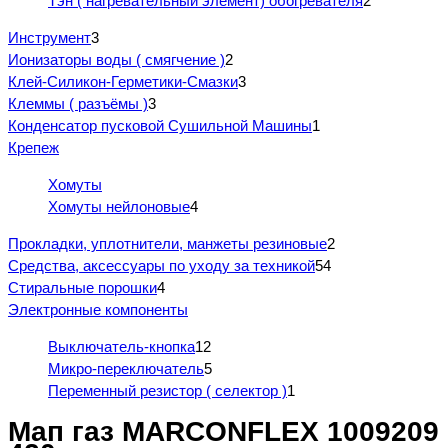
Тэн ( нагревательный элемент) обогревателя
2
Инструмент
3
Ионизаторы воды ( смягчение )
2
Клей-Силикон-Герметики-Смазки
3
Клеммы ( разъёмы )
3
Конденсатор пусковой Сушильной Машины
1
Крепеж
Хомуты
Хомуты нейлоновые
4
Прокладки, уплотнители, манжеты резиновые
2
Средства, аксессуары по уходу за техникой
54
Стиральные порошки
4
Электронные компоненты
Выключатель-кнопка
12
Микро-переключатель
5
Переменный резистор ( селектор )
1
Мап газ MARCONFLEX 1009209