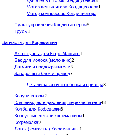
Двигатель шторок Кондиционера
3
Мотор вентилятора Кондиционера
1
Мотор компрессор Кондиционера
Пульт управления Кондиционером
5
Трубы
1
Запчасти для Кофемашин
Аксессуары для Кофе Машины
1
Бак для молока (молочник)
2
Датчики и предохранители
3
Заварочный блок и привод
7
Детали заварочного блока и привода
3
Капучинаторы
2
Клапаны, реле давления, переключатели
48
Колба для Кофеварки
6
Корпусные детали кофемашины
1
Кофемолка
9
Лоток ( емкость ) Кофемашины
1