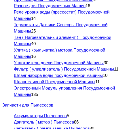
Разное для Посудомоечных Машин
16
Реле уровня воды (прессостат) Посудомоечной
Машины
14
Термостаты-Датчики-Сенсоры Посудомоечной
Машины
25
Тэн ( Нагревательный элемент ) Посудомоечной
Машины
40
Улитка ( крыльчатка ) мотора Посудомоечной
Машины
16
Уплотнитель двери Посудомоечной Машины
30
Фильтр ( улавливатель ) Посудомоечной Машины
11
Шланг набора воды посудомоечной машины
10
Шланг сливной Посудомоечной Машины
11
Электронный Модуль управления Посудомоечной
Машины
135
Запчасти для Пылесосов
Аккумуляторы Пылесосов
5
Двигатель ( мотор ) Пылесоса
86
Держатель ( рамка ) мешка Пылесоса
30