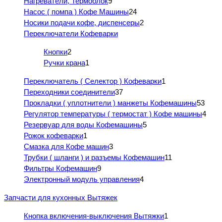
Нагреватели, Термоблок
9
Насос ( помпа ) Кофе Машины
24
Носики подачи кофе, диспенсеры
2
Переключатели Кофеварки
Кнопки
2
Ручки крана
1
Переключатель ( Селектор ) Кофеварки
1
Переходники соединители
37
Прокладки ( уплотнители ) манжеты Кофемашины
53
Регулятор температуры ( термостат ) Кофе машины
4
Резервуар для воды Кофемашины
5
Рожок кофеварки
1
Смазка для Кофе машин
3
Трубки ( шланги ) и разъемы Кофемашин
11
Фильтры Кофемашин
9
Электронный модуль управления
4
Запчасти для кухонных Вытяжек
Кнопка включения-выключения Вытяжки
1