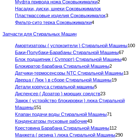
Муфта привода ножа Соковыжималки
2
Насадки, диски, шнеки Соковыжималок
Пластмассовые изделия Соковыжималок
3
Фильтр-сито терка Соковыжималки
4
Запчасти для Стиральных Машин
Амортизаторы ( успокоители ) Стиральной Машины
100
Баки-Полубаки-Барабаны Стиральной Машины
67
Блок подшипник ( Суппорт) Стиральной Машины
40
Блокиратор барабана Стиральной Машины
2
Датчики-термосенсоры NTC Стиральной Машины
13
Дверца ( Люк ) в сборе Стиральной Машины
19
Детали корпуса стиральной машины
5
Диспенсер ( Дозатор ) моющих средств
23
Замок ( устройство блокировки ) люка Стиральной
Машины
151
Клапан подачи воды Стиральной Машины
71
Конденсаторы пусковые рабочие
43
Крестовина Барабана Стиральной Машины
112
Манжета ( резина ) люка Стиральной Машины
290