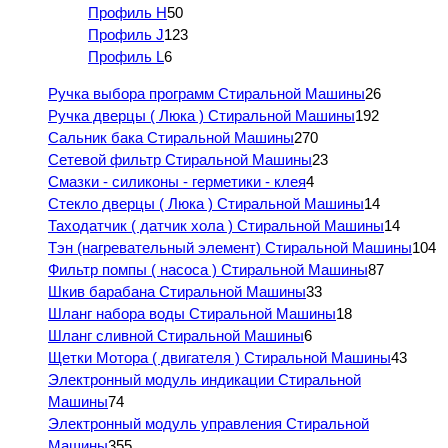
Профиль H
50
Профиль J
123
Профиль L
6
Ручка выбора программ Стиральной Машины
26
Ручка дверцы ( Люка ) Стиральной Машины
192
Сальник бака Стиральной Машины
270
Сетевой фильтр Стиральной Машины
23
Смазки - силиконы - герметики - клея
4
Стекло дверцы ( Люка ) Стиральной Машины
14
Таходатчик ( датчик хола ) Стиральной Машины
14
Тэн (нагревательный элемент) Стиральной Машины
104
Фильтр помпы ( насоса ) Стиральной Машины
87
Шкив барабана Стиральной Машины
33
Шланг набора воды Стиральной Машины
18
Шланг сливной Стиральной Машины
6
Щетки Мотора ( двигателя ) Стиральной Машины
43
Электронный модуль индикации Стиральной
Машины
74
Электронный модуль управления Стиральной
Машины
355