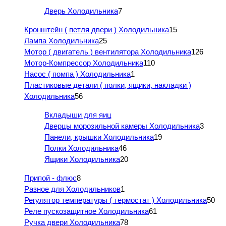
Дверь Холодильника
7
Кронштейн ( петля двери ) Холодильника
15
Лампа Холодильника
25
Мотор ( двигатель ) вентилятора Холодильника
126
Мотор-Компрессор Холодильника
110
Насос ( помпа ) Холодильника
1
Пластиковые детали ( полки, ящики, накладки )
Холодильника
56
Вкладыши для яиц
Дверцы морозильной камеры Холодильника
3
Панели, крышки Холодильника
19
Полки Холодильника
46
Ящики Холодильника
20
Припой - флюс
8
Разное для Холодильников
1
Регулятор температуры ( термостат ) Холодильника
50
Реле пускозащитное Холодильника
61
Ручка двери Холодильника
78