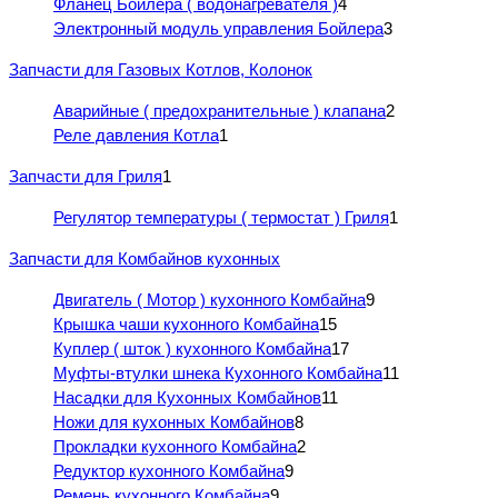
Фланец Бойлера ( водонагревателя )
4
Электронный модуль управления Бойлера
3
Запчасти для Газовых Котлов, Колонок
Аварийные ( предохранительные ) клапана
2
Реле давления Котла
1
Запчасти для Гриля
1
Регулятор температуры ( термостат ) Гриля
1
Запчасти для Комбайнов кухонных
Двигатель ( Мотор ) кухонного Комбайна
9
Крышка чаши кухонного Комбайна
15
Куплер ( шток ) кухонного Комбайна
17
Муфты-втулки шнека Кухонного Комбайна
11
Насадки для Кухонных Комбайнов
11
Ножи для кухонных Комбайнов
8
Прокладки кухонного Комбайна
2
Редуктор кухонного Комбайна
9
Ремень кухонного Комбайна
9