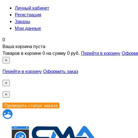
Личный кабинет
Регистрация
Заказы
Мои данные
0
Ваша корзина пуста
Товаров в корзине
0
на сумму
0 руб.
Перейти в корзину
Оформи
×
Перейти в корзину
Оформить заказ
×
×