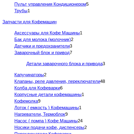
Пульт управления Кондиционером
5
Трубы
1
Запчасти для Кофемашин
Аксессуары для Кофе Машины
1
Бак для молока (молочник)
2
Датчики и предохранители
3
Заварочный блок и привод
7
Детали заварочного блока и привода
3
Капучинаторы
2
Клапаны, реле давления, переключатели
48
Колба для Кофеварки
6
Корпусные детали кофемашины
1
Кофемолка
9
Лоток ( емкость ) Кофемашины
1
Нагреватели, Термоблок
9
Насос ( помпа ) Кофе Машины
24
Носики подачи кофе, диспенсеры
2
Переключатели Кофеварки