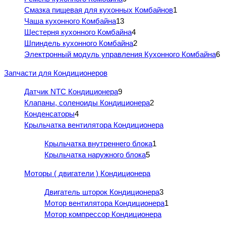
Смазка пищевая для кухонных Комбайнов
1
Чаша кухонного Комбайна
13
Шестерня кухонного Комбайна
4
Шпиндель кухонного Комбайна
2
Электронный модуль управления Кухонного Комбайна
6
Запчасти для Кондиционеров
Датчик NTC Кондиционера
9
Клапаны, соленоиды Кондиционера
2
Конденсаторы
4
Крыльчатка вентилятора Кондиционера
Крыльчатка внутреннего блока
1
Крыльчатка наружного блока
5
Моторы ( двигатели ) Кондиционера
Двигатель шторок Кондиционера
3
Мотор вентилятора Кондиционера
1
Мотор компрессор Кондиционера