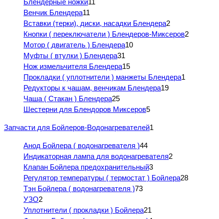
Блендерные ножки
11
Венчик Блендера
11
Вставки (терки), диски, насадки Блендера
2
Кнопки ( переключатели ) Блендеров-Миксеров
2
Мотор ( двигатель ) Блендера
10
Муфты ( втулки ) Блендера
31
Нож измельчителя Блендера
15
Прокладки ( уплотнители ) манжеты Блендера
1
Редукторы к чашам, венчикам Блендера
19
Чаша ( Стакан ) Блендера
25
Шестерни для Блендоров Миксеров
5
Запчасти для Бойлеров-Водонагревателей
1
Анод Бойлера ( водонагревателя )
44
Индикаторная лампа для водонагревателя
2
Клапан Бойлера предохранительный
3
Регулятор температуры ( термостат ) Бойлера
28
Тэн Бойлера ( водонагревателя )
73
УЗО
2
Уплотнители ( прокладки ) Бойлера
21