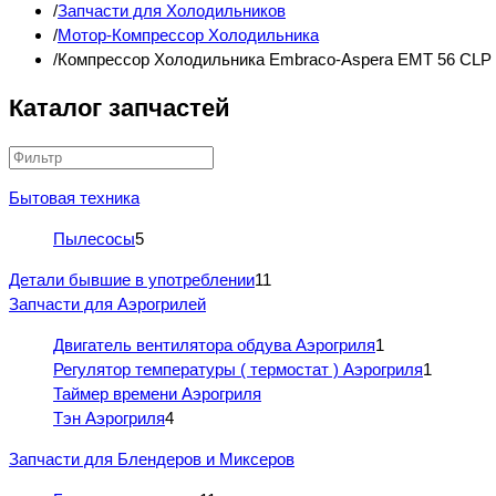
Запчасти для Холодильников
Мотор-Компрессор Холодильника
Компрессор Холодильника Embraco-Aspera EMT 56 CLP ( R
Каталог запчастей
Бытовая техника
Пылесосы
5
Детали бывшие в употреблении
11
Запчасти для Аэрогрилей
Двигатель вентилятора обдува Аэрогриля
1
Регулятор температуры ( термостат ) Аэрогриля
1
Таймер времени Аэрогриля
Тэн Аэрогриля
4
Запчасти для Блендеров и Миксеров