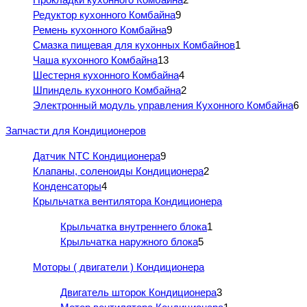
Редуктор кухонного Комбайна
9
Ремень кухонного Комбайна
9
Смазка пищевая для кухонных Комбайнов
1
Чаша кухонного Комбайна
13
Шестерня кухонного Комбайна
4
Шпиндель кухонного Комбайна
2
Электронный модуль управления Кухонного Комбайна
6
Запчасти для Кондиционеров
Датчик NTC Кондиционера
9
Клапаны, соленоиды Кондиционера
2
Конденсаторы
4
Крыльчатка вентилятора Кондиционера
Крыльчатка внутреннего блока
1
Крыльчатка наружного блока
5
Моторы ( двигатели ) Кондиционера
Двигатель шторок Кондиционера
3