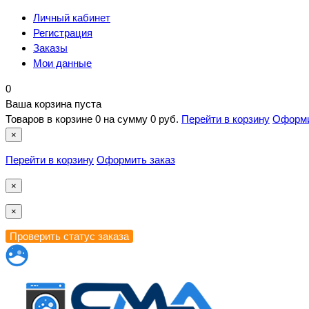
Личный кабинет
Регистрация
Заказы
Мои данные
0
Ваша корзина пуста
Товаров в корзине
0
на сумму
0 руб.
Перейти в корзину
Оформи
×
Перейти в корзину
Оформить заказ
×
×