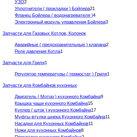
УЗО
2
Уплотнители ( прокладки ) Бойлера
21
Фланец Бойлера ( водонагревателя )
4
Электронный модуль управления Бойлера
3
Запчасти для Газовых Котлов, Колонок
Аварийные ( предохранительные ) клапана
2
Реле давления Котла
1
Запчасти для Гриля
1
Регулятор температуры ( термостат ) Гриля
1
Запчасти для Комбайнов кухонных
Двигатель ( Мотор ) кухонного Комбайна
9
Крышка чаши кухонного Комбайна
15
Куплер ( шток ) кухонного Комбайна
17
Муфты-втулки шнека Кухонного Комбайна
11
Насадки для Кухонных Комбайнов
11
Ножи для кухонных Комбайнов
8
Прокладки кухонного Комбайна
2