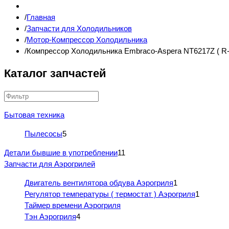
Главная
Запчасти для Холодильников
Мотор-Компрессор Холодильника
Компрессор Холодильника Embraco-Aspera NT6217Z ( R-
Каталог запчастей
Бытовая техника
Пылесосы
5
Детали бывшие в употреблении
11
Запчасти для Аэрогрилей
Двигатель вентилятора обдува Аэрогриля
1
Регулятор температуры ( термостат ) Аэрогриля
1
Таймер времени Аэрогриля
Тэн Аэрогриля
4