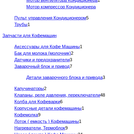
Мотор вентилятора Кондиционера
1
Мотор компрессор Кондиционера
Пульт управления Кондиционером
5
Трубы
1
Запчасти для Кофемашин
Аксессуары для Кофе Машины
1
Бак для молока (молочник)
2
Датчики и предохранители
3
Заварочный блок и привод
7
Детали заварочного блока и привода
3
Капучинаторы
2
Клапаны, реле давления, переключатели
48
Колба для Кофеварки
6
Корпусные детали кофемашины
1
Кофемолка
9
Лоток ( емкость ) Кофемашины
1
Нагреватели, Термоблок
9