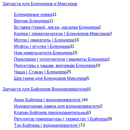
Запчасти для Блендеров и Миксеров
Блендерные ножки
11
Венчик Блендера
11
Вставки (терки), диски, насадки Блендера
2
Кнопки ( переключатели ) Блендеров-Миксеров
2
Мотор ( двигатель ) Блендера
10
Муфты ( втулки ) Блендера
31
Нож измельчителя Блендера
15
Прокладки ( уплотнители ) манжеты Блендера
1
Редукторы к чашам, венчикам Блендера
19
Чаша ( Стакан ) Блендера
25
Шестерни для Блендоров Миксеров
5
Запчасти для Бойлеров-Водонагревателей
1
Анод Бойлера ( водонагревателя )
44
Индикаторная лампа для водонагревателя
2
Клапан Бойлера предохранительный
3
Регулятор температуры ( термостат ) Бойлера
28
Тэн Бойлера ( водонагревателя )
73