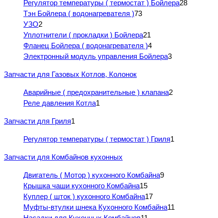
Регулятор температуры ( термостат ) Бойлера
28
Тэн Бойлера ( водонагревателя )
73
УЗО
2
Уплотнители ( прокладки ) Бойлера
21
Фланец Бойлера ( водонагревателя )
4
Электронный модуль управления Бойлера
3
Запчасти для Газовых Котлов, Колонок
Аварийные ( предохранительные ) клапана
2
Реле давления Котла
1
Запчасти для Гриля
1
Регулятор температуры ( термостат ) Гриля
1
Запчасти для Комбайнов кухонных
Двигатель ( Мотор ) кухонного Комбайна
9
Крышка чаши кухонного Комбайна
15
Куплер ( шток ) кухонного Комбайна
17
Муфты-втулки шнека Кухонного Комбайна
11
Насадки для Кухонных Комбайнов
11