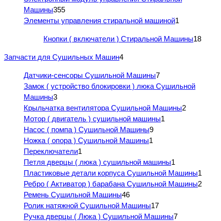
Машины
355
Элементы управления стиральной машиной
1
Кнопки ( включатели ) Стиральной Машины
18
Запчасти для Сушильных Машин
4
Датчики-сенсоры Сушильной Машины
7
Замок ( устройство блокировки ) люка Сушильной
Машины
3
Крыльчатка вентилятора Сушильной Машины
2
Мотор ( двигатель ) сушильной машины
1
Насос ( помпа ) Сушильной Машины
9
Ножка ( опора ) Сушильной Машины
1
Переключатели
1
Петля дверцы ( люка ) сушильной машины
1
Пластиковые детали корпуса Сушильной Машины
1
Ребро ( Активатор ) барабана Сушильной Машины
2
Ремень Сушильной Машины
46
Ролик натяжной Сушильной Машины
17
Ручка дверцы ( Люка ) Сушильной Машины
7