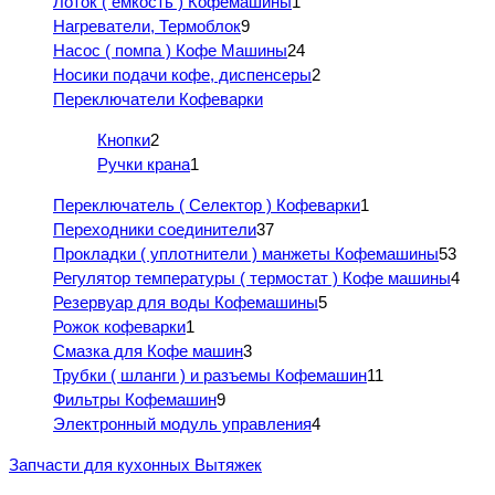
Лоток ( емкость ) Кофемашины
1
Нагреватели, Термоблок
9
Насос ( помпа ) Кофе Машины
24
Носики подачи кофе, диспенсеры
2
Переключатели Кофеварки
Кнопки
2
Ручки крана
1
Переключатель ( Селектор ) Кофеварки
1
Переходники соединители
37
Прокладки ( уплотнители ) манжеты Кофемашины
53
Регулятор температуры ( термостат ) Кофе машины
4
Резервуар для воды Кофемашины
5
Рожок кофеварки
1
Смазка для Кофе машин
3
Трубки ( шланги ) и разъемы Кофемашин
11
Фильтры Кофемашин
9
Электронный модуль управления
4
Запчасти для кухонных Вытяжек