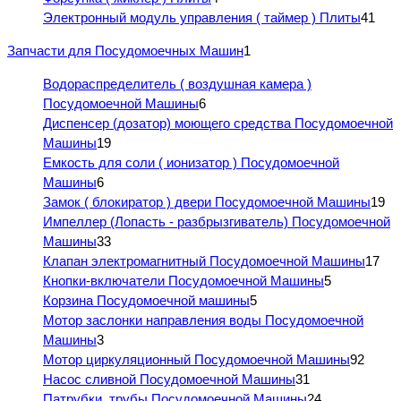
Электронный модуль управления ( таймер ) Плиты
41
Запчасти для Посудомоечных Машин
1
Водораспределитель ( воздушная камера )
Посудомоечной Машины
6
Диспенсер (дозатор) моющего средства Посудомоечной
Машины
19
Емкость для соли ( ионизатор ) Посудомоечной
Машины
6
Замок ( блокиратор ) двери Посудомоечной Машины
19
Импеллер (Лопасть - разбрызгиватель) Посудомоечной
Машины
33
Клапан электромагнитный Посудомоечной Машины
17
Кнопки-включатели Посудомоечной Машины
5
Корзина Посудомоечной машины
5
Мотор заслонки направления воды Посудомоечной
Машины
3
Мотор циркуляционный Посудомоечной Машины
92
Насос сливной Посудомоечной Машины
31
Патрубки, трубы Посудомоечной Машины
24