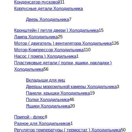
Конденсатор пусковой
11
Корпусные детали Холодильника
Дверь Холодильника
7
Кронштейн ( петля двери ) Холодильника
15
Лампа Холодильника
25
Мотор ( двигатель ) вентилятора Холодильника
126
Мотор-Компрессор Холодильника
110
Насос ( помпа ) Холодильника
1
Пластиковые детали ( полки, ящики, накладки )
Холодильника
56
Вкладыши для яиц
Дверцы морозильной камеры Холодильника
3
Панели, крышки Холодильника
19
Полки Холодильника
46
Ящики Холодильника
20
Припой - флюс
8
Разное для Холодильников
1
Регулятор температуры ( термостат ) Холодильника
50