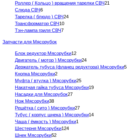
Роллер ( Кольцо ) вращения тарелки СВЧ
21
Слюда СВЧ
6
Тарелка ( блюдо ) СВЧ
24
Трансформатор СВЧ
10
Тэн-лампа гриля СВЧ
7
Запчасти для Мясорубок
Блок редуктор Мясорубки
12
Двигатель ( мотор ) Мясорубки
24
Держатель тубуса (фланец редуктора) Мясорубки
5
Кнопка Мясорубки
2
Муфта ( втулка ) Мясорубки
25
Накатная гайка тубуса Мясорубки
19
Насадки для Мясорубок
27
Нож Мясорубки
38
Решётка ( сито ) Мясорубки
27
Тубус ( корпус шнека ) Мясорубки
14
Чаша ( ёмкость ) Мясорубки
1
Шестерня Мясорубки
124
Шнек Мясорубки
52