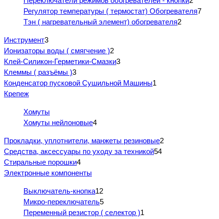
Переключатели режимов обогревателей - кнопки
2
Регулятор температуры ( термостат) Обогревателя
7
Тэн ( нагревательный элемент) обогревателя
2
Инструмент
3
Ионизаторы воды ( смягчение )
2
Клей-Силикон-Герметики-Смазки
3
Клеммы ( разъёмы )
3
Конденсатор пусковой Сушильной Машины
1
Крепеж
Хомуты
Хомуты нейлоновые
4
Прокладки, уплотнители, манжеты резиновые
2
Средства, аксессуары по уходу за техникой
54
Стиральные порошки
4
Электронные компоненты
Выключатель-кнопка
12
Микро-переключатель
5
Переменный резистор ( селектор )
1