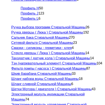
Профиль H
50
Профиль J
123
Профиль L
6
Ручка выбора программ Стиральной Машины
26
Ручка дверцы ( Люка ) Стиральной Машины
192
Сальник бака Стиральной Машины
270
Сетевой фильтр Стиральной Машины
23
Смазки - силиконы - герметики - клея
4
Стекло дверцы ( Люка ) Стиральной Машины
14
Таходатчик ( датчик хола ) Стиральной Машины
14
Тэн (нагревательный элемент) Стиральной Машины
104
Фильтр помпы ( насоса ) Стиральной Машины
87
Шкив барабана Стиральной Машины
33
Шланг набора воды Стиральной Машины
18
Шланг сливной Стиральной Машины
6
Щетки Мотора ( двигателя ) Стиральной Машины
43
Электронный модуль индикации Стиральной
Машины
74
Электронный модуль управления Стиральной