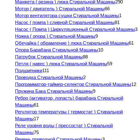
Манжета ( резина ) люка Стиральной Машины
290
Мотор ( двигатель ) Стиральной Машины
66
Мотор вентилятора сушки Стиральной Машины
1
Насос ( помпа ) сливной Стиральной Машины
81
Насос ( Помпа ) Циркуляционный Стиральной Машины
3
Ножка ( опора ) Стиральной Машины
9
Обечайка ( обрамление ) люка Стиральной Машины
61
Опора Барабана Стиральной Машины
10
Патрубок Стиральной Машины
88
Петля ( навес ) люка Стиральной Машины
59
Подшипники
111
Проводка Стиральной Машины
2
Программатор-таймер-селектор Стиральной Машины
12
Пружина Бака Стиральной Машины
9
Ребро (активатор, лопасть) барабана Стиральной
Машины
61
Регулятор температуры ( термостат ) Стиральной
Машины
17
Реле уровня воды ( прессостат ) Стиральной
Машины
75
Ремень приводной Стиральной Машины
3