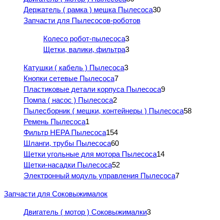
Держатель ( рамка ) мешка Пылесоса
30
Запчасти для Пылесосов-роботов
Колесо робот-пылесоса
3
Щетки, валики, фильтра
3
Катушки ( кабель ) Пылесоса
3
Кнопки сетевые Пылесоса
7
Пластиковые детали корпуса Пылесоса
9
Помпа ( насос ) Пылесоса
2
Пылесборник ( мешки, контейнеры ) Пылесоса
58
Ремень Пылесоса
1
Фильтр HEPA Пылесоса
154
Шланги, трубы Пылесоса
60
Щетки угольные для мотора Пылесоса
14
Щетки-насадки Пылесоса
52
Электронный модуль управления Пылесоса
7
Запчасти для Соковыжималок
Двигатель ( мотор ) Соковыжималки
3