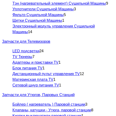
Тэн (нагревательный элемент) Сушильной Машины
9
Уплотнители Сушильной Машины
3
Фильтр Сушильной Машины
5
Щетки Сушильной Машины
1
Электронный модуль управления Сушильной
Машины
14
Запчасти для Телевизоров
LED подсветки
24
TV Тюнеры
7
Адаптеры и приставки TV
1
Блок питания TV
1
Дистанционный пульт управления TV
12
Материнская плата TV
1
Сетевой шнур питания TV
1
Запчасти для Утюгов, Паровых Станций
Бойлер ( нагреватель ) Паровой станции
3
Клапаны, катушки - Утюга, паровой станции
8
Кнопки выключатели паровой станции
1