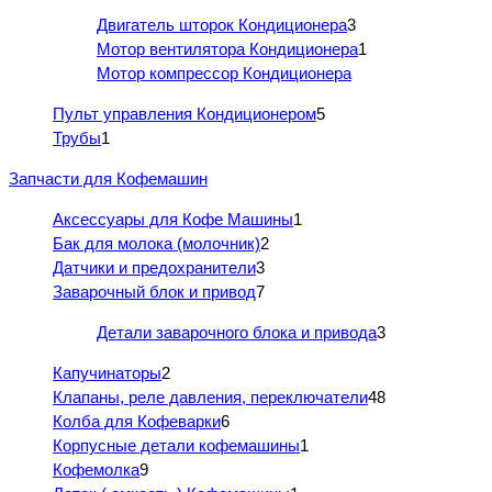
Двигатель шторок Кондиционера
3
Мотор вентилятора Кондиционера
1
Мотор компрессор Кондиционера
Пульт управления Кондиционером
5
Трубы
1
Запчасти для Кофемашин
Аксессуары для Кофе Машины
1
Бак для молока (молочник)
2
Датчики и предохранители
3
Заварочный блок и привод
7
Детали заварочного блока и привода
3
Капучинаторы
2
Клапаны, реле давления, переключатели
48
Колба для Кофеварки
6
Корпусные детали кофемашины
1
Кофемолка
9