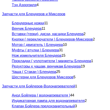
Тэн Аэрогриля
4
Запчасти для Блендеров и Миксеров
Блендерные ножки
11
Венчик Блендера
11
Вставки (терки), диски, насадки Блендера
2
Кнопки ( переключатели ) Блендеров-Миксеров
2
Мотор ( двигатель ) Блендера
10
Муфты ( втулки ) Блендера
31
Нож измельчителя Блендера
15
Прокладки ( уплотнители ) манжеты Блендера
1
Редукторы к чашам, венчикам Блендера
19
Чаша ( Стакан ) Блендера
25
Шестерни для Блендоров Миксеров
5
Запчасти для Бойлеров-Водонагревателей
1
Анод Бойлера ( водонагревателя )
44
Индикаторная лампа для водонагревателя
2
Клапан Бойлера предохранительный
3