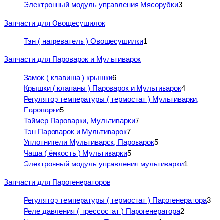
Электронный модуль управления Мясорубки
3
Запчасти для Овощесушилок
Тэн ( нагреватель ) Овощесушилки
1
Запчасти для Пароварок и Мультиварок
Замок ( клавиша ) крышки
6
Крышки ( клапаны ) Пароварок и Мультиварок
4
Регулятор температуры ( термостат ) Мультиварки,
Пароварки
5
Таймер Пароварки, Мультиварки
7
Тэн Пароварок и Мультиварок
7
Уплотнители Мультиварок, Пароварок
5
Чаша ( ёмкость ) Мультиварки
5
Электронный модуль управления мультиварки
1
Запчасти для Парогенераторов
Регулятор температуры ( термостат ) Парогенератора
3
Реле давления ( прессостат ) Парогенератора
2