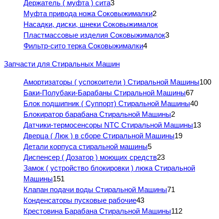
Держатель ( муфта ) сита
3
Муфта привода ножа Соковыжималки
2
Насадки, диски, шнеки Соковыжималок
Пластмассовые изделия Соковыжималок
3
Фильтр-сито терка Соковыжималки
4
Запчасти для Стиральных Машин
Амортизаторы ( успокоители ) Стиральной Машины
100
Баки-Полубаки-Барабаны Стиральной Машины
67
Блок подшипник ( Суппорт) Стиральной Машины
40
Блокиратор барабана Стиральной Машины
2
Датчики-термосенсоры NTC Стиральной Машины
13
Дверца ( Люк ) в сборе Стиральной Машины
19
Детали корпуса стиральной машины
5
Диспенсер ( Дозатор ) моющих средств
23
Замок ( устройство блокировки ) люка Стиральной
Машины
151
Клапан подачи воды Стиральной Машины
71
Конденсаторы пусковые рабочие
43
Крестовина Барабана Стиральной Машины
112