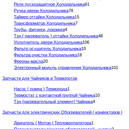
Реле пускозащитное Холодильника
61
Ручка двери Холодильника
78
Таймер оттайки Холодильника
15
Трансформатор Холодильника
7
Трубы, фитинги, локринги
4
Тэн ( нагреватель ) оттайки Холодильника
48
Уплотнитель двери Холодильника
106
Фильтр осушитель Холодильника
10
Фильтра очистки Холодильника
18
Фреоны-масла
20
Электронный модуль управления Холодильника
101
Запчасти для Чайников и Термопотов
Насос ( помпа ) Термопода
1
Термостат с контактной группой Чайника
10
Тэн (нагревательный элемент) Чайника
4
Запчасти для электрических Обогревателей ( конвекторов )
Двигатель ( Мотор ) Тепловентилятора
1