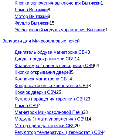
Кнопка включения-выключения Вытяжки
1
Лампа Вытяжки
8
Мотор Вытяжки
8
Фильтр Вытяжки
15
Электронный модуль управления Вытяжки
1
Запчасти для Микроволновых печей
Двигатель обдува магнетрона СВЧ
3
Диоды-предохранители СВЧ
14
Клавиатура ( панель сенсорная ) СВЧ
64
Кнопки открывания дверей
5
Колпачок магнетрона СВЧ
4
Конденсатор высоковольтный СВЧ
8
Крючок дверки СВЧ
25
Куплер ( вращения тарелки ) СВЧ
23
Лампа СВЧ
4
Магнетрон Микроволновой Печи
38
Модуль ( плата управления ) СВЧ
14
Мотор привода тарелки СВЧ
20
Регулятор температуры ( термостат ) СВЧ
4