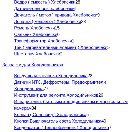
Ведро ( емкость ) Хлебопечки
28
Датчики-сенсоры хлебопечки
1
Двигатель ( мотор ) привода Хлебопечки
9
Лопатка ( мешалка ) Хлебопечки
23
Ремень Хлебопечки
15
Сальник Хлебопечки
6
Трансформатор Хлебопечки
1
Тэн ( нагревательный элемент ) Хлебопечеки
5
Шестерня Хлебопечки
2
Запчасти для Холодильников
Воздушная заслонка Холодильника
22
Датчики NTC, Дефростеры, Предохранители
Холодильника
77
Инструмент для ремонта Холодильников
26
Испарители к бытовым холодильникам и морозильным
камерам
34
Клапан ( Соленоид ) Холодильника
5
Кнопка-Выключатель света Холодильника
40
Конденсатор ( Теплообменник ) Холодильника
7