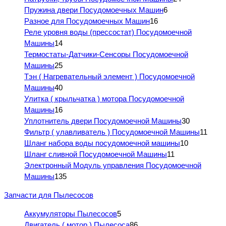
Пружина двери Посудомоечных Машин
6
Разное для Посудомоечных Машин
16
Реле уровня воды (прессостат) Посудомоечной
Машины
14
Термостаты-Датчики-Сенсоры Посудомоечной
Машины
25
Тэн ( Нагревательный элемент ) Посудомоечной
Машины
40
Улитка ( крыльчатка ) мотора Посудомоечной
Машины
16
Уплотнитель двери Посудомоечной Машины
30
Фильтр ( улавливатель ) Посудомоечной Машины
11
Шланг набора воды посудомоечной машины
10
Шланг сливной Посудомоечной Машины
11
Электронный Модуль управления Посудомоечной
Машины
135
Запчасти для Пылесосов
Аккумуляторы Пылесосов
5
Двигатель ( мотор ) Пылесоса
86