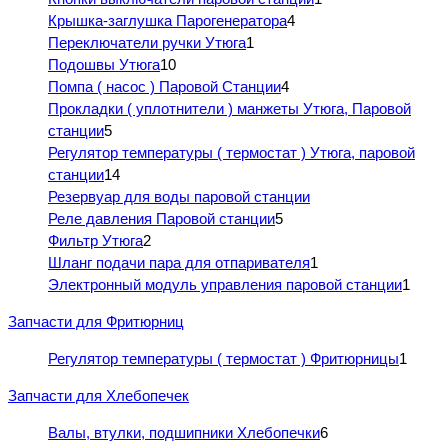
Крышка-заглушка Парогенератора
4
Переключатели ручки Утюга
1
Подошвы Утюга
10
Помпа ( насос ) Паровой Станции
4
Прокладки ( уплотнители ) манжеты Утюга, Паровой
станции
5
Регулятор температуры ( термостат ) Утюга, паровой
станции
14
Резервуар для воды паровой станции
Реле давления Паровой станции
5
Фильтр Утюга
2
Шланг подачи пара для отпаривателя
1
Электронный модуль управления паровой станции
1
Запчасти для Фритюрниц
Регулятор температуры ( термостат ) Фритюрницы
1
Запчасти для Хлебопечек
Валы, втулки, подшипники Хлебопечки
6