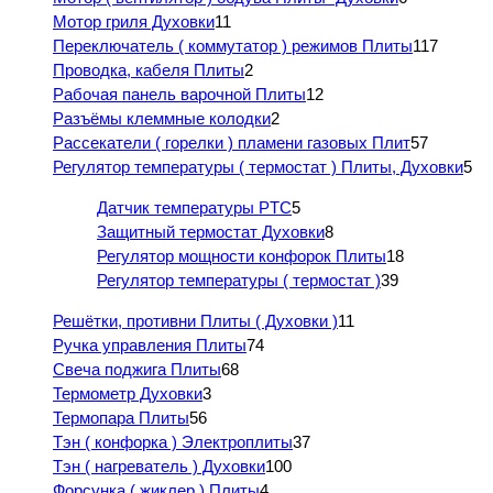
Мотор гриля Духовки
11
Переключатель ( коммутатор ) режимов Плиты
117
Проводка, кабеля Плиты
2
Рабочая панель варочной Плиты
12
Разъёмы клеммные колодки
2
Рассекатели ( горелки ) пламени газовых Плит
57
Регулятор температуры ( термостат ) Плиты, Духовки
5
Датчик температуры PTC
5
Защитный термостат Духовки
8
Регулятор мощности конфорок Плиты
18
Регулятор температуры ( термостат )
39
Решётки, противни Плиты ( Духовки )
11
Ручка управления Плиты
74
Свеча поджига Плиты
68
Термометр Духовки
3
Термопара Плиты
56
Тэн ( конфорка ) Электроплиты
37
Тэн ( нагреватель ) Духовки
100
Форсунка ( жиклер ) Плиты
4