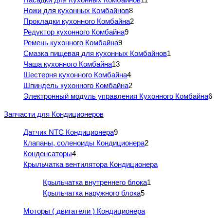
Ножи для кухонных Комбайнов
8
Прокладки кухонного Комбайна
2
Редуктор кухонного Комбайна
9
Ремень кухонного Комбайна
9
Смазка пищевая для кухонных Комбайнов
1
Чаша кухонного Комбайна
13
Шестерня кухонного Комбайна
4
Шпиндель кухонного Комбайна
2
Электронный модуль управления Кухонного Комбайна
6
Запчасти для Кондиционеров
Датчик NTC Кондиционера
9
Клапаны, соленоиды Кондиционера
2
Конденсаторы
4
Крыльчатка вентилятора Кондиционера
Крыльчатка внутреннего блока
1
Крыльчатка наружного блока
5
Моторы ( двигатели ) Кондиционера