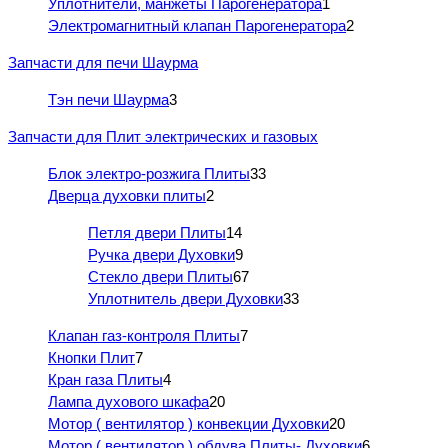
Уплотнители, манжеты Парогенератора
1
Электромагнитный клапан Парогенератора
2
Запчасти для печи Шаурма
Тэн печи Шаурма
3
Запчасти для Плит электрических и газовых
Блок электро-розжига Плиты
33
Дверца духовки плиты
2
Петля двери Плиты
14
Ручка двери Духовки
9
Стекло двери Плиты
67
Уплотнитель двери Духовки
33
Клапан газ-контроля Плиты
7
Кнопки Плит
7
Кран газа Плиты
4
Лампа духового шкафа
20
Мотор ( вентилятор ) конвекции Духовки
20
Мотор ( вентилятор ) обдува Плиты- Духовки
6