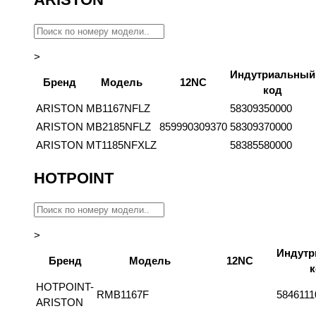
>
Индутриальный
Бренд
Модель
12NC
код
ARISTON
MB1167NFLZ
58309350000
ARISTON
MB2185NFLZ
859990309370
58309370000
ARISTON
MT1185NFXLZ
58385580000
HOTPOINT
>
Индутр
Бренд
Модель
12NC
к
HOTPOINT-
RMB1167F
5846111
ARISTON