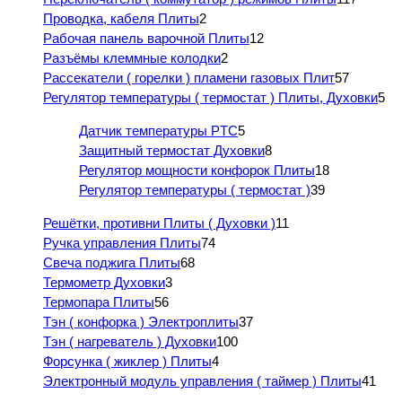
Проводка, кабеля Плиты
2
Рабочая панель варочной Плиты
12
Разъёмы клеммные колодки
2
Рассекатели ( горелки ) пламени газовых Плит
57
Регулятор температуры ( термостат ) Плиты, Духовки
5
Датчик температуры PTC
5
Защитный термостат Духовки
8
Регулятор мощности конфорок Плиты
18
Регулятор температуры ( термостат )
39
Решётки, противни Плиты ( Духовки )
11
Ручка управления Плиты
74
Свеча поджига Плиты
68
Термометр Духовки
3
Термопара Плиты
56
Тэн ( конфорка ) Электроплиты
37
Тэн ( нагреватель ) Духовки
100
Форсунка ( жиклер ) Плиты
4
Электронный модуль управления ( таймер ) Плиты
41