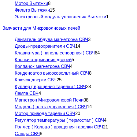
Мотор Вытяжки
8
Фильтр Вытяжки
15
Электронный модуль управления Вытяжки
1
Запчасти для Микроволновых печей
Двигатель обдува магнетрона СВЧ
3
Диоды-предохранители СВЧ
14
Клавиатура ( панель сенсорная ) СВЧ
64
Кнопки открывания дверей
5
Колпачок магнетрона СВЧ
4
Конденсатор высоковольтный СВЧ
8
Крючок дверки СВЧ
25
Куплер ( вращения тарелки ) СВЧ
23
Лампа СВЧ
4
Магнетрон Микроволновой Печи
38
Модуль ( плата управления ) СВЧ
14
Мотор привода тарелки СВЧ
20
Регулятор температуры ( термостат ) СВЧ
4
Роллер ( Кольцо ) вращения тарелки СВЧ
21
Слюда СВЧ
6