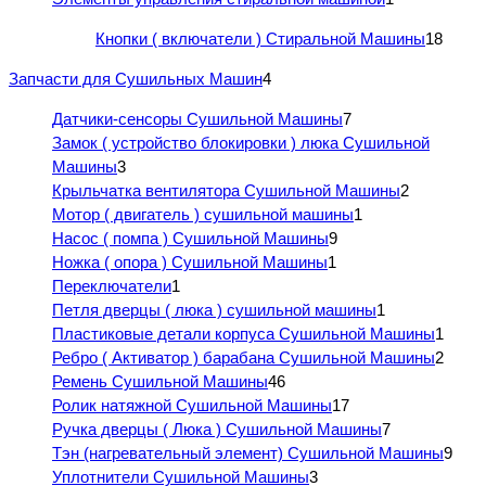
Кнопки ( включатели ) Стиральной Машины
18
Запчасти для Сушильных Машин
4
Датчики-сенсоры Сушильной Машины
7
Замок ( устройство блокировки ) люка Сушильной
Машины
3
Крыльчатка вентилятора Сушильной Машины
2
Мотор ( двигатель ) сушильной машины
1
Насос ( помпа ) Сушильной Машины
9
Ножка ( опора ) Сушильной Машины
1
Переключатели
1
Петля дверцы ( люка ) сушильной машины
1
Пластиковые детали корпуса Сушильной Машины
1
Ребро ( Активатор ) барабана Сушильной Машины
2
Ремень Сушильной Машины
46
Ролик натяжной Сушильной Машины
17
Ручка дверцы ( Люка ) Сушильной Машины
7
Тэн (нагревательный элемент) Сушильной Машины
9
Уплотнители Сушильной Машины
3