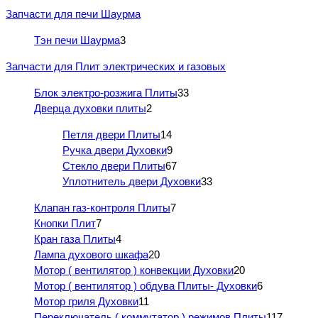
Запчасти для печи Шаурма
Тэн печи Шаурма
3
Запчасти для Плит электрических и газовых
Блок электро-розжига Плиты
33
Дверца духовки плиты
2
Петля двери Плиты
14
Ручка двери Духовки
9
Стекло двери Плиты
67
Уплотнитель двери Духовки
33
Клапан газ-контроля Плиты
7
Кнопки Плит
7
Кран газа Плиты
4
Лампа духового шкафа
20
Мотор ( вентилятор ) конвекции Духовки
20
Мотор ( вентилятор ) обдува Плиты- Духовки
6
Мотор гриля Духовки
11
Переключатель ( коммутатор ) режимов Плиты
117