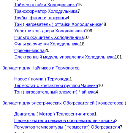
Таймер оттайки Холодильника
15
Трансформатор Холодильника
7
Трубы, фитинги, локринги
4
Тэн ( нагреватель ) оттайки Холодильника
48
Уплотнитель двери Холодильника
106
Фильтр осушитель Холодильника
10
Фильтра очистки Холодильника
18
Фреоны-масла
20
Электронный модуль управления Холодильника
101
Запчасти для Чайников и Термопотов
Насос ( помпа ) Термопода
1
Термостат с контактной группой Чайника
10
Тэн (нагревательный элемент) Чайника
4
Запчасти для электрических Обогревателей ( конвекторов )
Двигатель ( Мотор ) Тепловентилятора
1
Переключатели режимов обогревателей - кнопки
2
Регулятор температуры ( термостат) Обогревателя
7