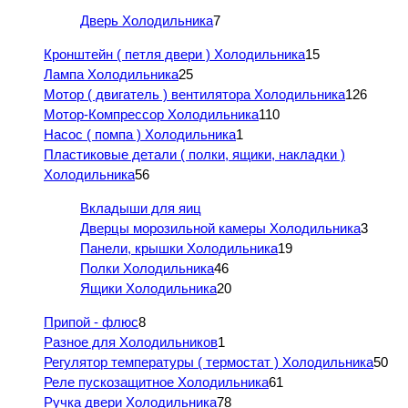
Дверь Холодильника
7
Кронштейн ( петля двери ) Холодильника
15
Лампа Холодильника
25
Мотор ( двигатель ) вентилятора Холодильника
126
Мотор-Компрессор Холодильника
110
Насос ( помпа ) Холодильника
1
Пластиковые детали ( полки, ящики, накладки )
Холодильника
56
Вкладыши для яиц
Дверцы морозильной камеры Холодильника
3
Панели, крышки Холодильника
19
Полки Холодильника
46
Ящики Холодильника
20
Припой - флюс
8
Разное для Холодильников
1
Регулятор температуры ( термостат ) Холодильника
50
Реле пускозащитное Холодильника
61
Ручка двери Холодильника
78