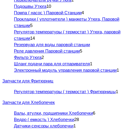
Подошвы Утюга
10
Помпа ( насос ) Паровой Станции
4
Прокладки ( уплотнители ) манжеты Утюга, Паровой
станции
5
Регулятор температуры ( термостат ) Утюга, паровой
станции
14
Резервуар для воды паровой станции
Реле давления Паровой станции
5
Фильтр Утюга
2
Шланг подачи пара для отпаривателя
1
Электронный модуль управления паровой станции
1
Запчасти для Фритюрниц
Регулятор температуры ( термостат ) Фритюрницы
1
Запчасти для Хлебопечек
Валы, втулки, подшипники Хлебопечки
6
Ведро ( емкость ) Хлебопечки
28
Датчики-сенсоры хлебопечки
1