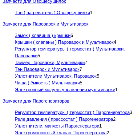
Запчасти для Овощесушилок
Тэн ( нагреватель ) Овощесушилки
1
Запчасти для Пароварок и Мультиварок
Замок ( клавиша ) крышки
6
Крышки ( клапаны ) Пароварок и Мультиварок
4
Регулятор температуры ( термостат ) Мультиварки,
Пароварки
5
Таймер Пароварки, Мультиварки
7
Тэн Пароварок и Мультиварок
7
Уплотнители Мультиварок, Пароварок
5
Чаша ( ёмкость ) Мультиварки
5
Электронный модуль управления мультиварки
1
Запчасти для Парогенераторов
Регулятор температуры ( термостат ) Парогенератора
3
Реле давления ( прессостат ) Парогенератора
2
Уплотнители, манжеты Парогенератора
1
Электромагнитный клапан Парогенератора
2