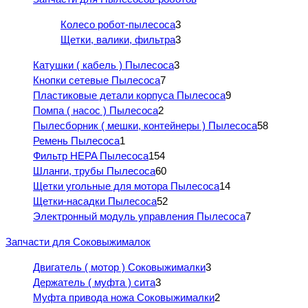
Колесо робот-пылесоса
3
Щетки, валики, фильтра
3
Катушки ( кабель ) Пылесоса
3
Кнопки сетевые Пылесоса
7
Пластиковые детали корпуса Пылесоса
9
Помпа ( насос ) Пылесоса
2
Пылесборник ( мешки, контейнеры ) Пылесоса
58
Ремень Пылесоса
1
Фильтр HEPA Пылесоса
154
Шланги, трубы Пылесоса
60
Щетки угольные для мотора Пылесоса
14
Щетки-насадки Пылесоса
52
Электронный модуль управления Пылесоса
7
Запчасти для Соковыжималок
Двигатель ( мотор ) Соковыжималки
3
Держатель ( муфта ) сита
3
Муфта привода ножа Соковыжималки
2