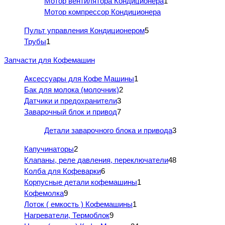
Мотор вентилятора Кондиционера
1
Мотор компрессор Кондиционера
Пульт управления Кондиционером
5
Трубы
1
Запчасти для Кофемашин
Аксессуары для Кофе Машины
1
Бак для молока (молочник)
2
Датчики и предохранители
3
Заварочный блок и привод
7
Детали заварочного блока и привода
3
Капучинаторы
2
Клапаны, реле давления, переключатели
48
Колба для Кофеварки
6
Корпусные детали кофемашины
1
Кофемолка
9
Лоток ( емкость ) Кофемашины
1
Нагреватели, Термоблок
9