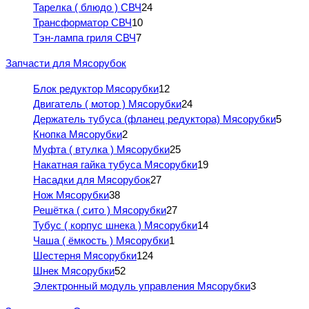
Тарелка ( блюдо ) СВЧ
24
Трансформатор СВЧ
10
Тэн-лампа гриля СВЧ
7
Запчасти для Мясорубок
Блок редуктор Мясорубки
12
Двигатель ( мотор ) Мясорубки
24
Держатель тубуса (фланец редуктора) Мясорубки
5
Кнопка Мясорубки
2
Муфта ( втулка ) Мясорубки
25
Накатная гайка тубуса Мясорубки
19
Насадки для Мясорубок
27
Нож Мясорубки
38
Решётка ( сито ) Мясорубки
27
Тубус ( корпус шнека ) Мясорубки
14
Чаша ( ёмкость ) Мясорубки
1
Шестерня Мясорубки
124
Шнек Мясорубки
52
Электронный модуль управления Мясорубки
3