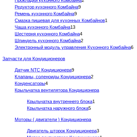
Прокладки кухонного Комбайна
2
Редуктор кухонного Комбайна
9
Ремень кухонного Комбайна
9
Смазка пищевая для кухонных Комбайнов
1
Чаша кухонного Комбайна
13
Шестерня кухонного Комбайна
4
Шпиндель кухонного Комбайна
2
Электронный модуль управления Кухонного Комбайна
6
Запчасти для Кондиционеров
Датчик NTC Кондиционера
9
Клапаны, соленоиды Кондиционера
2
Конденсаторы
4
Крыльчатка вентилятора Кондиционера
Крыльчатка внутреннего блока
1
Крыльчатка наружного блока
5
Моторы ( двигатели ) Кондиционера
Двигатель шторок Кондиционера
3