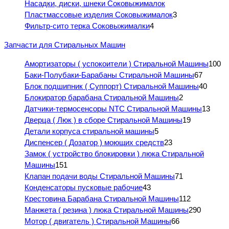
Насадки, диски, шнеки Соковыжималок
Пластмассовые изделия Соковыжималок
3
Фильтр-сито терка Соковыжималки
4
Запчасти для Стиральных Машин
Амортизаторы ( успокоители ) Стиральной Машины
100
Баки-Полубаки-Барабаны Стиральной Машины
67
Блок подшипник ( Суппорт) Стиральной Машины
40
Блокиратор барабана Стиральной Машины
2
Датчики-термосенсоры NTC Стиральной Машины
13
Дверца ( Люк ) в сборе Стиральной Машины
19
Детали корпуса стиральной машины
5
Диспенсер ( Дозатор ) моющих средств
23
Замок ( устройство блокировки ) люка Стиральной
Машины
151
Клапан подачи воды Стиральной Машины
71
Конденсаторы пусковые рабочие
43
Крестовина Барабана Стиральной Машины
112
Манжета ( резина ) люка Стиральной Машины
290
Мотор ( двигатель ) Стиральной Машины
66