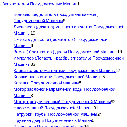
Запчасти для Посудомоечных Машин
1
Водораспределитель ( воздушная камера )
Посудомоечной Машины
6
Диспенсер (дозатор) моющего средства Посудомоечной
Машины
19
Емкость для соли ( ионизатор ) Посудомоечной
Машины
6
Замок ( блокиратор ) двери Посудомоечной Машины
19
Импеллер (Лопасть - разбрызгиватель) Посудомоечной
Машины
33
Клапан электромагнитный Посудомоечной Машины
17
Кнопки-включатели Посудомоечной Машины
5
Корзина Посудомоечной машины
5
Мотор заслонки направления воды Посудомоечной
Машины
3
Мотор циркуляционный Посудомоечной Машины
92
Насос сливной Посудомоечной Машины
31
Патрубки, трубы Посудомоечной Машины
24
Пружина двери Посудомоечных Машин
6
Разное для Посудомоечных Машин
16