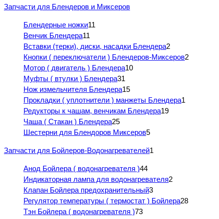
Запчасти для Блендеров и Миксеров
Блендерные ножки
11
Венчик Блендера
11
Вставки (терки), диски, насадки Блендера
2
Кнопки ( переключатели ) Блендеров-Миксеров
2
Мотор ( двигатель ) Блендера
10
Муфты ( втулки ) Блендера
31
Нож измельчителя Блендера
15
Прокладки ( уплотнители ) манжеты Блендера
1
Редукторы к чашам, венчикам Блендера
19
Чаша ( Стакан ) Блендера
25
Шестерни для Блендоров Миксеров
5
Запчасти для Бойлеров-Водонагревателей
1
Анод Бойлера ( водонагревателя )
44
Индикаторная лампа для водонагревателя
2
Клапан Бойлера предохранительный
3
Регулятор температуры ( термостат ) Бойлера
28
Тэн Бойлера ( водонагревателя )
73