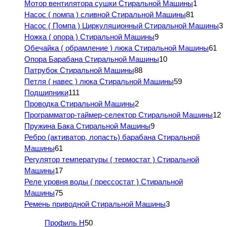
Мотор вентилятора сушки Стиральной Машины
1
Насос ( помпа ) сливной Стиральной Машины
81
Насос ( Помпа ) Циркуляционный Стиральной Машины
3
Ножка ( опора ) Стиральной Машины
9
Обечайка ( обрамление ) люка Стиральной Машины
61
Опора Барабана Стиральной Машины
10
Патрубок Стиральной Машины
88
Петля ( навес ) люка Стиральной Машины
59
Подшипники
111
Проводка Стиральной Машины
2
Программатор-таймер-селектор Стиральной Машины
12
Пружина Бака Стиральной Машины
9
Ребро (активатор, лопасть) барабана Стиральной
Машины
61
Регулятор температуры ( термостат ) Стиральной
Машины
17
Реле уровня воды ( прессостат ) Стиральной
Машины
75
Ремень приводной Стиральной Машины
3
Профиль H
50