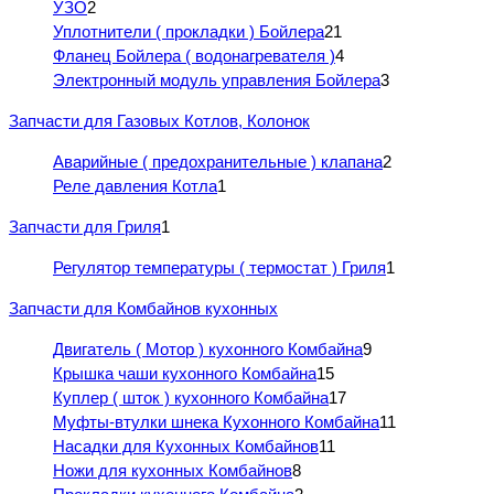
УЗО
2
Уплотнители ( прокладки ) Бойлера
21
Фланец Бойлера ( водонагревателя )
4
Электронный модуль управления Бойлера
3
Запчасти для Газовых Котлов, Колонок
Аварийные ( предохранительные ) клапана
2
Реле давления Котла
1
Запчасти для Гриля
1
Регулятор температуры ( термостат ) Гриля
1
Запчасти для Комбайнов кухонных
Двигатель ( Мотор ) кухонного Комбайна
9
Крышка чаши кухонного Комбайна
15
Куплер ( шток ) кухонного Комбайна
17
Муфты-втулки шнека Кухонного Комбайна
11
Насадки для Кухонных Комбайнов
11
Ножи для кухонных Комбайнов
8