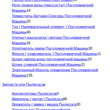
Реле уровня воды (прессостат) Посудомоечной
Машины
14
Термостаты-Датчики-Сенсоры Посудомоечной
Машины
25
Тэн ( Нагревательный элемент ) Посудомоечной
Машины
40
Улитка ( крыльчатка ) мотора Посудомоечной
Машины
16
Уплотнитель двери Посудомоечной Машины
30
Фильтр ( улавливатель ) Посудомоечной Машины
11
Шланг набора воды посудомоечной машины
10
Шланг сливной Посудомоечной Машины
11
Электронный Модуль управления Посудомоечной
Машины
135
Запчасти для Пылесосов
Аккумуляторы Пылесосов
5
Двигатель ( мотор ) Пылесоса
86
Держатель ( рамка ) мешка Пылесоса
30
Запчасти для Пылесосов-роботов