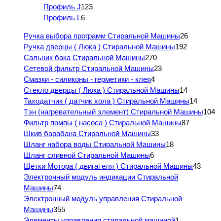
Профиль J
123
Профиль L
6
Ручка выбора программ Стиральной Машины
26
Ручка дверцы ( Люка ) Стиральной Машины
192
Сальник бака Стиральной Машины
270
Сетевой фильтр Стиральной Машины
23
Смазки - силиконы - герметики - клея
4
Стекло дверцы ( Люка ) Стиральной Машины
14
Таходатчик ( датчик хола ) Стиральной Машины
14
Тэн (нагревательный элемент) Стиральной Машины
104
Фильтр помпы ( насоса ) Стиральной Машины
87
Шкив барабана Стиральной Машины
33
Шланг набора воды Стиральной Машины
18
Шланг сливной Стиральной Машины
6
Щетки Мотора ( двигателя ) Стиральной Машины
43
Электронный модуль индикации Стиральной
Машины
74
Электронный модуль управления Стиральной
Машины
355
Элементы управления стиральной машиной
1