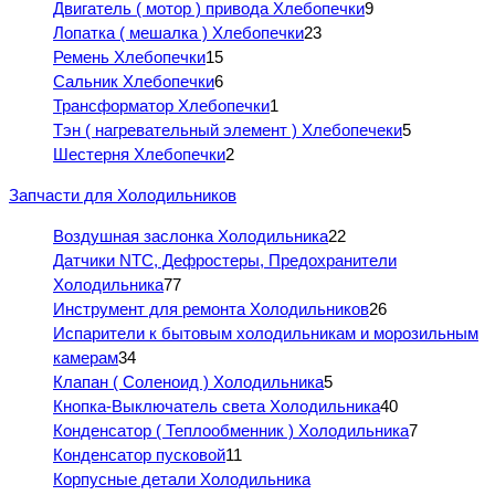
Двигатель ( мотор ) привода Хлебопечки
9
Лопатка ( мешалка ) Хлебопечки
23
Ремень Хлебопечки
15
Сальник Хлебопечки
6
Трансформатор Хлебопечки
1
Тэн ( нагревательный элемент ) Хлебопечеки
5
Шестерня Хлебопечки
2
Запчасти для Холодильников
Воздушная заслонка Холодильника
22
Датчики NTC, Дефростеры, Предохранители
Холодильника
77
Инструмент для ремонта Холодильников
26
Испарители к бытовым холодильникам и морозильным
камерам
34
Клапан ( Соленоид ) Холодильника
5
Кнопка-Выключатель света Холодильника
40
Конденсатор ( Теплообменник ) Холодильника
7
Конденсатор пусковой
11
Корпусные детали Холодильника