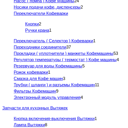
Насос ( помпа ) Кофе Машины
24
Носики подачи кофе, диспенсеры
2
Переключатели Кофеварки
Кнопки
2
Ручки крана
1
Переключатель ( Селектор ) Кофеварки
1
Переходники соединители
37
Прокладки ( уплотнители ) манжеты Кофемашины
53
Регулятор температуры ( термостат ) Кофе машины
4
Резервуар для воды Кофемашины
5
Рожок кофеварки
1
Смазка для Кофе машин
3
Трубки ( шланги ) и разъемы Кофемашин
11
Фильтры Кофемашин
9
Электронный модуль управления
4
Запчасти для кухонных Вытяжек
Кнопка включения-выключения Вытяжки
1
Лампа Вытяжки
8