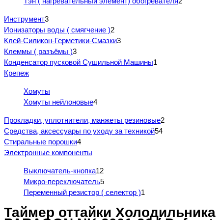
Тэн ( нагревательный элемент) обогревателя
2
Инструмент
3
Ионизаторы воды ( смягчение )
2
Клей-Силикон-Герметики-Смазки
3
Клеммы ( разъёмы )
3
Конденсатор пусковой Сушильной Машины
1
Крепеж
Хомуты
Хомуты нейлоновые
4
Прокладки, уплотнители, манжеты резиновые
2
Средства, аксессуары по уходу за техникой
54
Стиральные порошки
4
Электронные компоненты
Выключатель-кнопка
12
Микро-переключатель
5
Переменный резистор ( селектор )
1
Таймер оттайки Холодильника