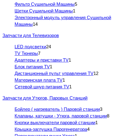
Фильтр Сушильной Машины
5
Щетки Сушильной Машины
1
Электронный модуль управления Сушильной
Машины
14
Запчасти для Телевизоров
LED подсветки
24
TV Тюнеры
7
Адаптеры и приставки TV
1
Блок питания TV
1
Дистанционный пульт управления TV
12
Материнская плата TV
1
Сетевой шнур питания TV
1
Запчасти для Утюгов, Паровых Станций
Бойлер ( нагреватель ) Паровой станции
3
Клапаны, катушки - Утюга, паровой станции
8
Кнопки выключатели паровой станции
1
Крышка-заглушка Парогенератора
4
Переключатели ручки Утюга
1