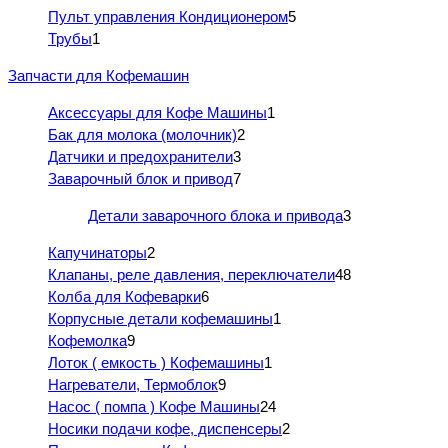
Пульт управления Кондиционером
5
Трубы
1
Запчасти для Кофемашин
Аксессуары для Кофе Машины
1
Бак для молока (молочник)
2
Датчики и предохранители
3
Заварочный блок и привод
7
Детали заварочного блока и привода
3
Капучинаторы
2
Клапаны, реле давления, переключатели
48
Колба для Кофеварки
6
Корпусные детали кофемашины
1
Кофемолка
9
Лоток ( емкость ) Кофемашины
1
Нагреватели, Термоблок
9
Насос ( помпа ) Кофе Машины
24
Носики подачи кофе, диспенсеры
2