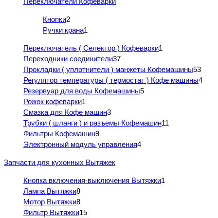
Переключатели Кофеварки
Кнопки
2
Ручки крана
1
Переключатель ( Селектор ) Кофеварки
1
Переходники соединители
37
Прокладки ( уплотнители ) манжеты Кофемашины
53
Регулятор температуры ( термостат ) Кофе машины
4
Резервуар для воды Кофемашины
5
Рожок кофеварки
1
Смазка для Кофе машин
3
Трубки ( шланги ) и разъемы Кофемашин
11
Фильтры Кофемашин
9
Электронный модуль управления
4
Запчасти для кухонных Вытяжек
Кнопка включения-выключения Вытяжки
1
Лампа Вытяжки
8
Мотор Вытяжки
8
Фильтр Вытяжки
15