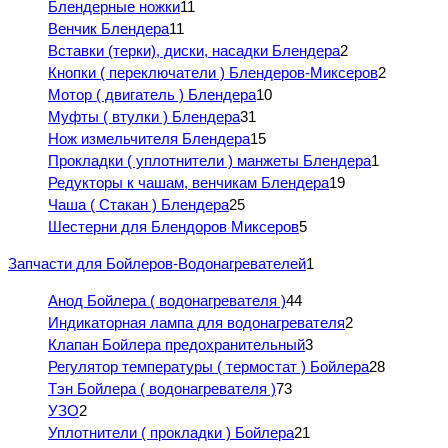
Блендерные ножки
11
Венчик Блендера
11
Вставки (терки), диски, насадки Блендера
2
Кнопки ( переключатели ) Блендеров-Миксеров
2
Мотор ( двигатель ) Блендера
10
Муфты ( втулки ) Блендера
31
Нож измельчителя Блендера
15
Прокладки ( уплотнители ) манжеты Блендера
1
Редукторы к чашам, венчикам Блендера
19
Чаша ( Стакан ) Блендера
25
Шестерни для Блендоров Миксеров
5
Запчасти для Бойлеров-Водонагревателей
1
Анод Бойлера ( водонагревателя )
44
Индикаторная лампа для водонагревателя
2
Клапан Бойлера предохранительный
3
Регулятор температуры ( термостат ) Бойлера
28
Тэн Бойлера ( водонагревателя )
73
УЗО
2
Уплотнители ( прокладки ) Бойлера
21