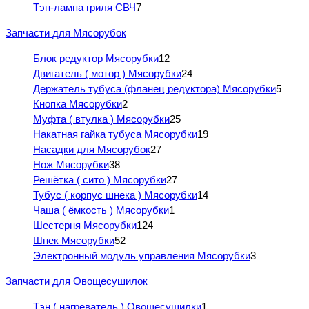
Тэн-лампа гриля СВЧ
7
Запчасти для Мясорубок
Блок редуктор Мясорубки
12
Двигатель ( мотор ) Мясорубки
24
Держатель тубуса (фланец редуктора) Мясорубки
5
Кнопка Мясорубки
2
Муфта ( втулка ) Мясорубки
25
Накатная гайка тубуса Мясорубки
19
Насадки для Мясорубок
27
Нож Мясорубки
38
Решётка ( сито ) Мясорубки
27
Тубус ( корпус шнека ) Мясорубки
14
Чаша ( ёмкость ) Мясорубки
1
Шестерня Мясорубки
124
Шнек Мясорубки
52
Электронный модуль управления Мясорубки
3
Запчасти для Овощесушилок
Тэн ( нагреватель ) Овощесушилки
1