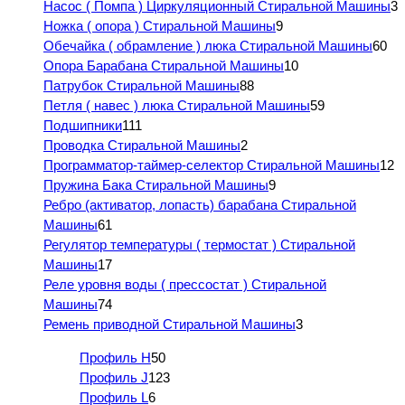
Насос ( Помпа ) Циркуляционный Стиральной Машины
3
Ножка ( опора ) Стиральной Машины
9
Обечайка ( обрамление ) люка Стиральной Машины
60
Опора Барабана Стиральной Машины
10
Патрубок Стиральной Машины
88
Петля ( навес ) люка Стиральной Машины
59
Подшипники
111
Проводка Стиральной Машины
2
Программатор-таймер-селектор Стиральной Машины
12
Пружина Бака Стиральной Машины
9
Ребро (активатор, лопасть) барабана Стиральной
Машины
61
Регулятор температуры ( термостат ) Стиральной
Машины
17
Реле уровня воды ( прессостат ) Стиральной
Машины
74
Ремень приводной Стиральной Машины
3
Профиль H
50
Профиль J
123
Профиль L
6