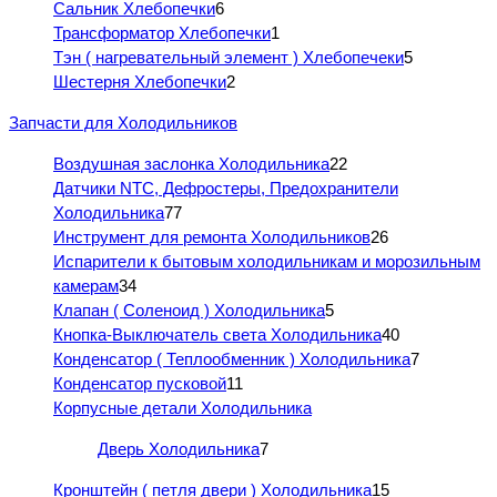
Сальник Хлебопечки
6
Трансформатор Хлебопечки
1
Тэн ( нагревательный элемент ) Хлебопечеки
5
Шестерня Хлебопечки
2
Запчасти для Холодильников
Воздушная заслонка Холодильника
22
Датчики NTC, Дефростеры, Предохранители
Холодильника
77
Инструмент для ремонта Холодильников
26
Испарители к бытовым холодильникам и морозильным
камерам
34
Клапан ( Соленоид ) Холодильника
5
Кнопка-Выключатель света Холодильника
40
Конденсатор ( Теплообменник ) Холодильника
7
Конденсатор пусковой
11
Корпусные детали Холодильника
Дверь Холодильника
7
Кронштейн ( петля двери ) Холодильника
15