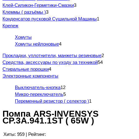
Клей-Силикон-Герметики-Смазки
3
Клеммы ( разъёмы )
3
Конденсатор пусковой Сушильной Машины
1
Крепеж
Хомуты
Хомуты нейлоновые
4
Прокладки, уплотнители, манжеты резиновые
2
Средства, аксессуары по уходу за техникой
54
Стиральные порошки
4
Электронные компоненты
Выключатель-кнопка
12
Микро-переключатель
5
Переменный резистор ( селектор )
1
Помпа ARS-INVENSYS
CP.3A.941.1ST ( 65W )
Хиты:
959
|
Рейтинг: