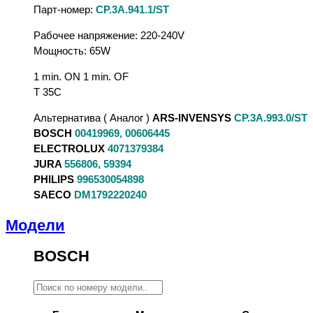
Парт-номер:
CP.3A.941.1/ST
Рабочее напряжение: 220-240V
Мощность: 65W
1 min. ON 1 min. OF
T 35C
Альтернатива ( Аналог )
ARS-INVENSYS
CP.3A.993.0/ST
BOSCH
00419969, 00606445
ELECTROLUX
4071379384
JURA
556806, 59394
PHILIPS
996530054898
SAECO
DM1792220240
Модели
BOSCH