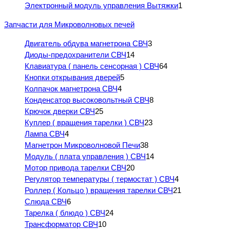
Электронный модуль управления Вытяжки
1
Запчасти для Микроволновых печей
Двигатель обдува магнетрона СВЧ
3
Диоды-предохранители СВЧ
14
Клавиатура ( панель сенсорная ) СВЧ
64
Кнопки открывания дверей
5
Колпачок магнетрона СВЧ
4
Конденсатор высоковольтный СВЧ
8
Крючок дверки СВЧ
25
Куплер ( вращения тарелки ) СВЧ
23
Лампа СВЧ
4
Магнетрон Микроволновой Печи
38
Модуль ( плата управления ) СВЧ
14
Мотор привода тарелки СВЧ
20
Регулятор температуры ( термостат ) СВЧ
4
Роллер ( Кольцо ) вращения тарелки СВЧ
21
Слюда СВЧ
6
Тарелка ( блюдо ) СВЧ
24
Трансформатор СВЧ
10