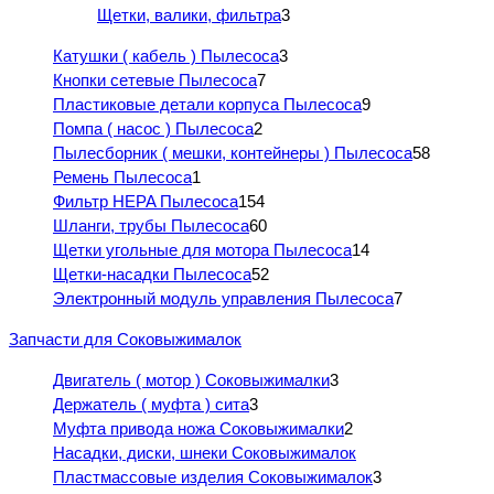
Щетки, валики, фильтра
3
Катушки ( кабель ) Пылесоса
3
Кнопки сетевые Пылесоса
7
Пластиковые детали корпуса Пылесоса
9
Помпа ( насос ) Пылесоса
2
Пылесборник ( мешки, контейнеры ) Пылесоса
58
Ремень Пылесоса
1
Фильтр HEPA Пылесоса
154
Шланги, трубы Пылесоса
60
Щетки угольные для мотора Пылесоса
14
Щетки-насадки Пылесоса
52
Электронный модуль управления Пылесоса
7
Запчасти для Соковыжималок
Двигатель ( мотор ) Соковыжималки
3
Держатель ( муфта ) сита
3
Муфта привода ножа Соковыжималки
2
Насадки, диски, шнеки Соковыжималок
Пластмассовые изделия Соковыжималок
3