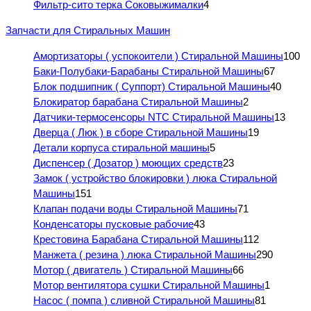
Фильтр-сито терка Соковыжималки
4
Запчасти для Стиральных Машин
Амортизаторы ( успокоители ) Стиральной Машины
100
Баки-Полубаки-Барабаны Стиральной Машины
67
Блок подшипник ( Суппорт) Стиральной Машины
40
Блокиратор барабана Стиральной Машины
2
Датчики-термосенсоры NTC Стиральной Машины
13
Дверца ( Люк ) в сборе Стиральной Машины
19
Детали корпуса стиральной машины
5
Диспенсер ( Дозатор ) моющих средств
23
Замок ( устройство блокировки ) люка Стиральной
Машины
151
Клапан подачи воды Стиральной Машины
71
Конденсаторы пусковые рабочие
43
Крестовина Барабана Стиральной Машины
112
Манжета ( резина ) люка Стиральной Машины
290
Мотор ( двигатель ) Стиральной Машины
66
Мотор вентилятора сушки Стиральной Машины
1
Насос ( помпа ) сливной Стиральной Машины
81