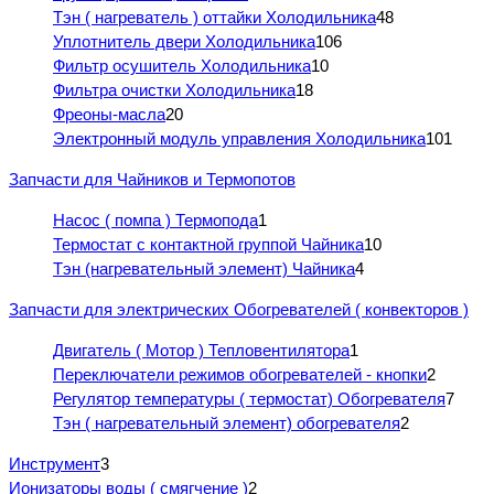
Тэн ( нагреватель ) оттайки Холодильника
48
Уплотнитель двери Холодильника
106
Фильтр осушитель Холодильника
10
Фильтра очистки Холодильника
18
Фреоны-масла
20
Электронный модуль управления Холодильника
101
Запчасти для Чайников и Термопотов
Насос ( помпа ) Термопода
1
Термостат с контактной группой Чайника
10
Тэн (нагревательный элемент) Чайника
4
Запчасти для электрических Обогревателей ( конвекторов )
Двигатель ( Мотор ) Тепловентилятора
1
Переключатели режимов обогревателей - кнопки
2
Регулятор температуры ( термостат) Обогревателя
7
Тэн ( нагревательный элемент) обогревателя
2
Инструмент
3
Ионизаторы воды ( смягчение )
2