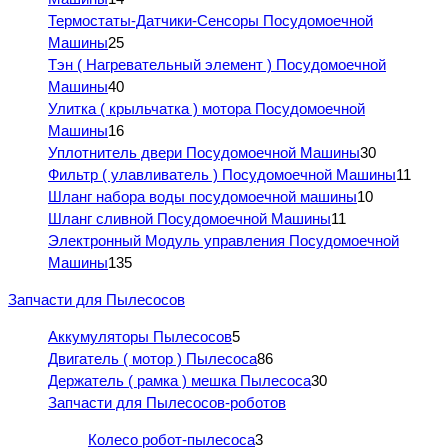
Термостаты-Датчики-Сенсоры Посудомоечной
Машины
25
Тэн ( Нагревательный элемент ) Посудомоечной
Машины
40
Улитка ( крыльчатка ) мотора Посудомоечной
Машины
16
Уплотнитель двери Посудомоечной Машины
30
Фильтр ( улавливатель ) Посудомоечной Машины
11
Шланг набора воды посудомоечной машины
10
Шланг сливной Посудомоечной Машины
11
Электронный Модуль управления Посудомоечной
Машины
135
Запчасти для Пылесосов
Аккумуляторы Пылесосов
5
Двигатель ( мотор ) Пылесоса
86
Держатель ( рамка ) мешка Пылесоса
30
Запчасти для Пылесосов-роботов
Колесо робот-пылесоса
3