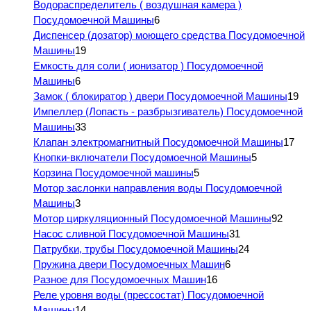
Водораспределитель ( воздушная камера )
Посудомоечной Машины
6
Диспенсер (дозатор) моющего средства Посудомоечной
Машины
19
Емкость для соли ( ионизатор ) Посудомоечной
Машины
6
Замок ( блокиратор ) двери Посудомоечной Машины
19
Импеллер (Лопасть - разбрызгиватель) Посудомоечной
Машины
33
Клапан электромагнитный Посудомоечной Машины
17
Кнопки-включатели Посудомоечной Машины
5
Корзина Посудомоечной машины
5
Мотор заслонки направления воды Посудомоечной
Машины
3
Мотор циркуляционный Посудомоечной Машины
92
Насос сливной Посудомоечной Машины
31
Патрубки, трубы Посудомоечной Машины
24
Пружина двери Посудомоечных Машин
6
Разное для Посудомоечных Машин
16
Реле уровня воды (прессостат) Посудомоечной
Машины
14