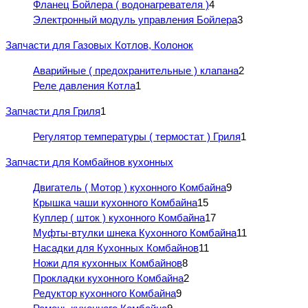
Фланец Бойлера ( водонагревателя )
4
Электронный модуль управления Бойлера
3
Запчасти для Газовых Котлов, Колонок
Аварийные ( предохранительные ) клапана
2
Реле давления Котла
1
Запчасти для Гриля
1
Регулятор температуры ( термостат ) Гриля
1
Запчасти для Комбайнов кухонных
Двигатель ( Мотор ) кухонного Комбайна
9
Крышка чаши кухонного Комбайна
15
Куплер ( шток ) кухонного Комбайна
17
Муфты-втулки шнека Кухонного Комбайна
11
Насадки для Кухонных Комбайнов
11
Ножи для кухонных Комбайнов
8
Прокладки кухонного Комбайна
2
Редуктор кухонного Комбайна
9