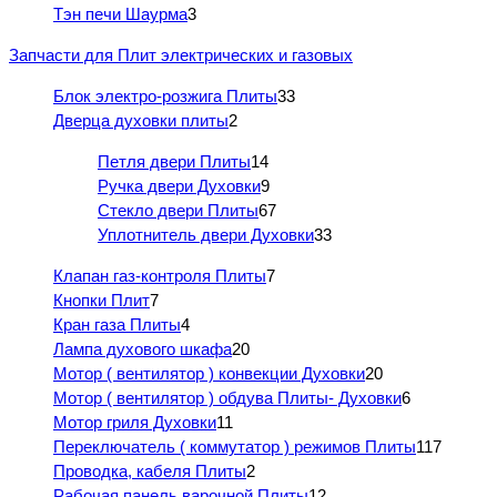
Тэн печи Шаурма
3
Запчасти для Плит электрических и газовых
Блок электро-розжига Плиты
33
Дверца духовки плиты
2
Петля двери Плиты
14
Ручка двери Духовки
9
Стекло двери Плиты
67
Уплотнитель двери Духовки
33
Клапан газ-контроля Плиты
7
Кнопки Плит
7
Кран газа Плиты
4
Лампа духового шкафа
20
Мотор ( вентилятор ) конвекции Духовки
20
Мотор ( вентилятор ) обдува Плиты- Духовки
6
Мотор гриля Духовки
11
Переключатель ( коммутатор ) режимов Плиты
117
Проводка, кабеля Плиты
2
Рабочая панель варочной Плиты
12