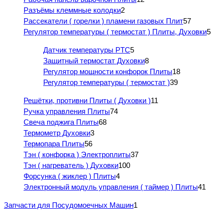
Разъёмы клеммные колодки
2
Рассекатели ( горелки ) пламени газовых Плит
57
Регулятор температуры ( термостат ) Плиты, Духовки
5
Датчик температуры PTC
5
Защитный термостат Духовки
8
Регулятор мощности конфорок Плиты
18
Регулятор температуры ( термостат )
39
Решётки, противни Плиты ( Духовки )
11
Ручка управления Плиты
74
Свеча поджига Плиты
68
Термометр Духовки
3
Термопара Плиты
56
Тэн ( конфорка ) Электроплиты
37
Тэн ( нагреватель ) Духовки
100
Форсунка ( жиклер ) Плиты
4
Электронный модуль управления ( таймер ) Плиты
41
Запчасти для Посудомоечных Машин
1