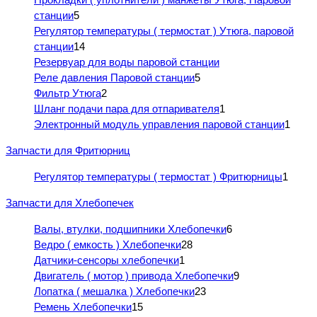
станции
5
Регулятор температуры ( термостат ) Утюга, паровой
станции
14
Резервуар для воды паровой станции
Реле давления Паровой станции
5
Фильтр Утюга
2
Шланг подачи пара для отпаривателя
1
Электронный модуль управления паровой станции
1
Запчасти для Фритюрниц
Регулятор температуры ( термостат ) Фритюрницы
1
Запчасти для Хлебопечек
Валы, втулки, подшипники Хлебопечки
6
Ведро ( емкость ) Хлебопечки
28
Датчики-сенсоры хлебопечки
1
Двигатель ( мотор ) привода Хлебопечки
9
Лопатка ( мешалка ) Хлебопечки
23
Ремень Хлебопечки
15