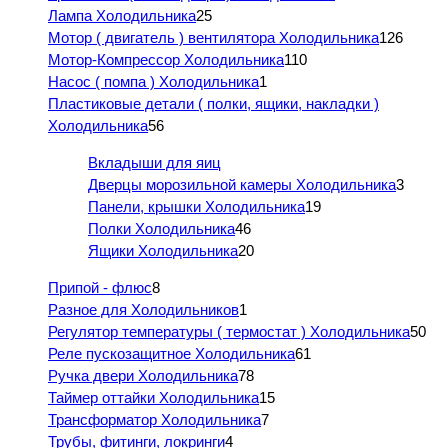
Лампа Холодильника
25
Мотор ( двигатель ) вентилятора Холодильника
126
Мотор-Компрессор Холодильника
110
Насос ( помпа ) Холодильника
1
Пластиковые детали ( полки, ящики, накладки )
Холодильника
56
Вкладыши для яиц
Дверцы морозильной камеры Холодильника
3
Панели, крышки Холодильника
19
Полки Холодильника
46
Ящики Холодильника
20
Припой - флюс
8
Разное для Холодильников
1
Регулятор температуры ( термостат ) Холодильника
50
Реле пускозащитное Холодильника
61
Ручка двери Холодильника
78
Таймер оттайки Холодильника
15
Трансформатор Холодильника
7
Трубы, фитинги, локринги
4