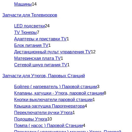
Машины
14
Запчасти для Телевизоров
LED подсветки
24
TV Тюнеры
7
Адаптеры и приставки TV
1
Блок питания TV
1
Дистанционный пульт управления TV
12
Материнская плата TV
1
Сетевой шнур питания TV
1
Запчасти для Утюгов, Паровых Станций
Бойлер ( нагреватель ) Паровой станции
3
Клапаны, катушки - Утюга, паровой станции
8
Кнопки выключатели паровой станции
1
Крышка-заглушка Парогенератора
4
Переключатели ручки Утюга
1
Подошвы Утюга
10
Помпа ( насос ) Паровой Станции
4
Прокладки ( уплотнители ) манжеты Утюга, Паровой