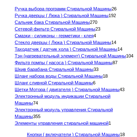
Ручка выбора программ Стиральной Машины
26
Ручка дверцы ( Люка ) Стиральной Машины
192
Сальник бака Стиральной Машины
270
Сетевой фильтр Стиральной Машины
23
Смазки - силиконы - герметики - клея
4
Стекло дверцы ( Люка ) Стиральной Машины
14
Таходатчик ( датчик хола ) Стиральной Машины
14
Тэн (нагревательный элемент) Стиральной Машины
104
Фильтр помпы ( насоса ) Стиральной Машины
87
Шкив барабана Стиральной Машины
33
Шланг набора воды Стиральной Машины
18
Шланг сливной Стиральной Машины
6
Щетки Мотора ( двигателя ) Стиральной Машины
43
Электронный модуль индикации Стиральной
Машины
74
Электронный модуль управления Стиральной
Машины
355
Элементы управления стиральной машиной
1
Кнопки ( включатели ) Стиральной Машины
18