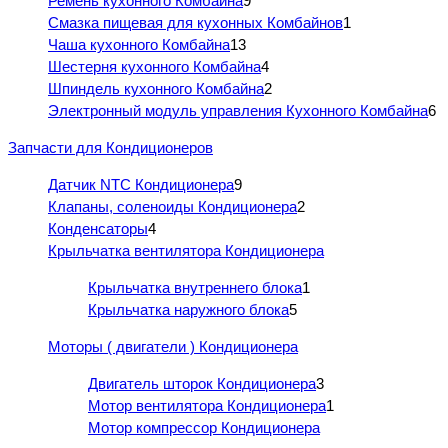
Ремень кухонного Комбайна
9
Смазка пищевая для кухонных Комбайнов
1
Чаша кухонного Комбайна
13
Шестерня кухонного Комбайна
4
Шпиндель кухонного Комбайна
2
Электронный модуль управления Кухонного Комбайна
6
Запчасти для Кондиционеров
Датчик NTC Кондиционера
9
Клапаны, соленоиды Кондиционера
2
Конденсаторы
4
Крыльчатка вентилятора Кондиционера
Крыльчатка внутреннего блока
1
Крыльчатка наружного блока
5
Моторы ( двигатели ) Кондиционера
Двигатель шторок Кондиционера
3
Мотор вентилятора Кондиционера
1
Мотор компрессор Кондиционера