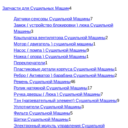
Запчасти для Сушильных Машин
4
Датчики-сенсоры Сушильной Машины
7
Замок ( устройство блокировки ) люка Сушильной
Машины
3
Крыльчатка вентилятора Сушильной Машины
2
Мотор ( двигатель ) сушильной машины
1
Насос ( помпа ) Сушильной Машины
9
Ножка ( опора ) Сушильной Машины
1
Переключатели
1
Пластиковые детали корпуса Сушильной Машины
1
Ребро ( Активатор ) барабана Сушильной Машины
2
Ремень Сушильной Машины
46
Ролик натяжной Сушильной Машины
17
Ручка дверцы ( Люка ) Сушильной Машины
7
Тэн (нагревательный элемент) Сушильной Машины
9
Уплотнители Сушильной Машины
3
Фильтр Сушильной Машины
5
Щетки Сушильной Машины
1
Электронный модуль управления Сушильной