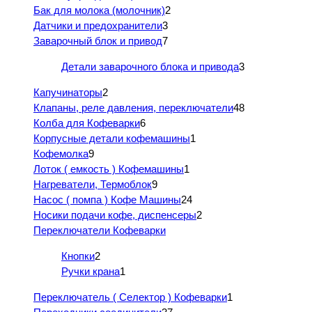
Бак для молока (молочник)
2
Датчики и предохранители
3
Заварочный блок и привод
7
Детали заварочного блока и привода
3
Капучинаторы
2
Клапаны, реле давления, переключатели
48
Колба для Кофеварки
6
Корпусные детали кофемашины
1
Кофемолка
9
Лоток ( емкость ) Кофемашины
1
Нагреватели, Термоблок
9
Насос ( помпа ) Кофе Машины
24
Носики подачи кофе, диспенсеры
2
Переключатели Кофеварки
Кнопки
2
Ручки крана
1
Переключатель ( Селектор ) Кофеварки
1