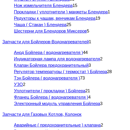
Нож измельчителя Блендера
15
Прокладки ( уплотнители ) манжеты Блендера
1
Редукторы к чашам, венчикам Блендера
19
Чаша ( Стакан ) Блендера
25
Шестерни для Блендоров Миксеров
5
Запчасти для Бойлеров-Водонагревателей
1
Анод Бойлера ( водонагревателя )
44
Индикаторная лампа для водонагревателя
2
Клапан Бойлера предохранительный
3
Регулятор температуры ( термостат ) Бойлера
28
Тэн Бойлера ( водонагревателя )
73
УЗО
2
Уплотнители ( прокладки ) Бойлера
21
Фланец Бойлера ( водонагревателя )
4
Электронный модуль управления Бойлера
3
Запчасти для Газовых Котлов, Колонок
Аварийные ( предохранительные ) клапана
2