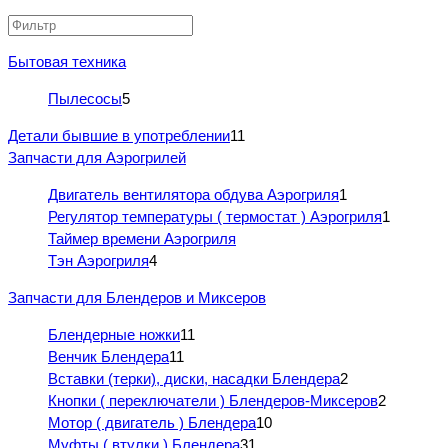
Бытовая техника
Пылесосы
5
Детали бывшие в употреблении
11
Запчасти для Аэрогрилей
Двигатель вентилятора обдува Аэрогриля
1
Регулятор температуры ( термостат ) Аэрогриля
1
Таймер времени Аэрогриля
Тэн Аэрогриля
4
Запчасти для Блендеров и Миксеров
Блендерные ножки
11
Венчик Блендера
11
Вставки (терки), диски, насадки Блендера
2
Кнопки ( переключатели ) Блендеров-Миксеров
2
Мотор ( двигатель ) Блендера
10
Муфты ( втулки ) Блендера
31