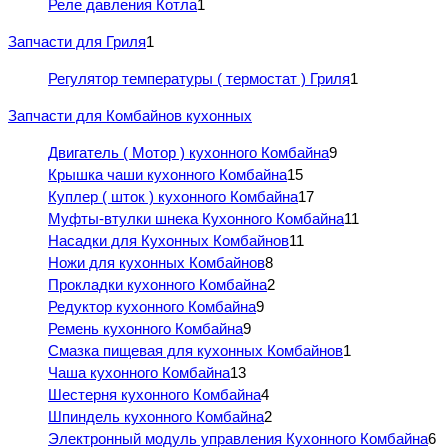
Реле давления Котла
1
Запчасти для Гриля
1
Регулятор температуры ( термостат ) Гриля
1
Запчасти для Комбайнов кухонных
Двигатель ( Мотор ) кухонного Комбайна
9
Крышка чаши кухонного Комбайна
15
Куплер ( шток ) кухонного Комбайна
17
Муфты-втулки шнека Кухонного Комбайна
11
Насадки для Кухонных Комбайнов
11
Ножи для кухонных Комбайнов
8
Прокладки кухонного Комбайна
2
Редуктор кухонного Комбайна
9
Ремень кухонного Комбайна
9
Смазка пищевая для кухонных Комбайнов
1
Чаша кухонного Комбайна
13
Шестерня кухонного Комбайна
4
Шпиндель кухонного Комбайна
2
Электронный модуль управления Кухонного Комбайна
6