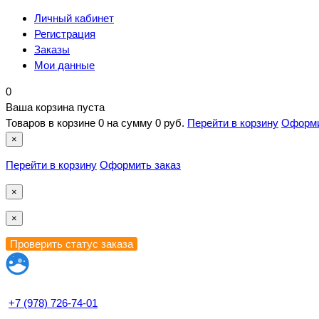
Личный кабинет
Регистрация
Заказы
Мои данные
0
Ваша корзина пуста
Товаров в корзине
0
на сумму
0 руб.
Перейти в корзину
Оформи
×
Перейти в корзину
Оформить заказ
×
×
+7 (978) 726-74-01