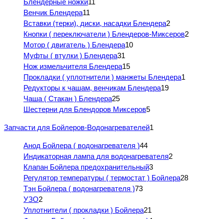
Блендерные ножки
11
Венчик Блендера
11
Вставки (терки), диски, насадки Блендера
2
Кнопки ( переключатели ) Блендеров-Миксеров
2
Мотор ( двигатель ) Блендера
10
Муфты ( втулки ) Блендера
31
Нож измельчителя Блендера
15
Прокладки ( уплотнители ) манжеты Блендера
1
Редукторы к чашам, венчикам Блендера
19
Чаша ( Стакан ) Блендера
25
Шестерни для Блендоров Миксеров
5
Запчасти для Бойлеров-Водонагревателей
1
Анод Бойлера ( водонагревателя )
44
Индикаторная лампа для водонагревателя
2
Клапан Бойлера предохранительный
3
Регулятор температуры ( термостат ) Бойлера
28
Тэн Бойлера ( водонагревателя )
73
УЗО
2
Уплотнители ( прокладки ) Бойлера
21