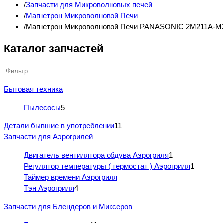
Запчасти для Микроволновых печей
Магнетрон Микроволновой Печи
Магнетрон Микроволновой Печи PANASONIC 2M211A-M2
Каталог запчастей
Бытовая техника
Пылесосы
5
Детали бывшие в употреблении
11
Запчасти для Аэрогрилей
Двигатель вентилятора обдува Аэрогриля
1
Регулятор температуры ( термостат ) Аэрогриля
1
Таймер времени Аэрогриля
Тэн Аэрогриля
4
Запчасти для Блендеров и Миксеров