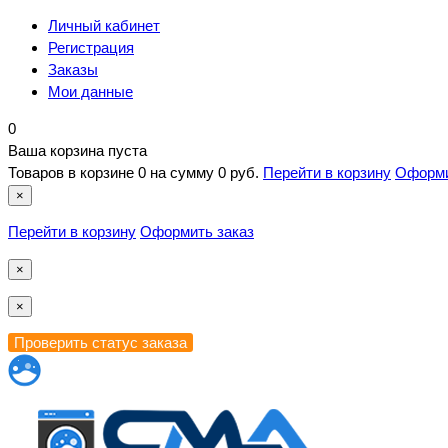
Личный кабинет
Регистрация
Заказы
Мои данные
0
Ваша корзина пуста
Товаров в корзине
0
на сумму
0 руб.
Перейти в корзину
Оформи
×
Перейти в корзину
Оформить заказ
×
×