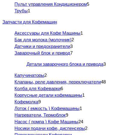
Пульт управления Кондиционером
5
Трубы
1
Запчасти для Кофемашин
Аксессуары для Кофе Машины
1
Бак для молока (молочник)
2
Датчики и предохранители
3
Заварочный блок и привод
7
Детали заварочного блока и привода
3
Капучинаторы
2
Клапаны, реле давления, переключатели
48
Колба для Кофеварки
6
Корпусные детали кофемашины
1
Кофемолка
9
Лоток ( емкость ) Кофемашины
1
Нагреватели, Термоблок
9
Насос ( помпа ) Кофе Машины
24
Носики подачи кофе, диспенсеры
2
Переключатели Кофеварки