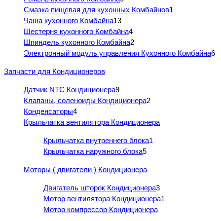
Смазка пищевая для кухонных Комбайнов
1
Чаша кухонного Комбайна
13
Шестерня кухонного Комбайна
4
Шпиндель кухонного Комбайна
2
Электронный модуль управления Кухонного Комбайна
6
Запчасти для Кондиционеров
Датчик NTC Кондиционера
9
Клапаны, соленоиды Кондиционера
2
Конденсаторы
4
Крыльчатка вентилятора Кондиционера
Крыльчатка внутреннего блока
1
Крыльчатка наружного блока
5
Моторы ( двигатели ) Кондиционера
Двигатель шторок Кондиционера
3
Мотор вентилятора Кондиционера
1
Мотор компрессор Кондиционера