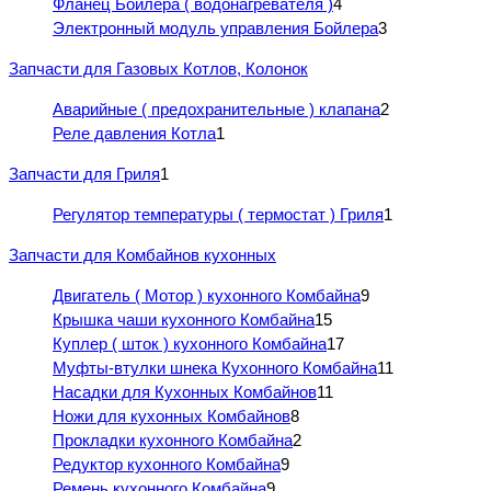
Фланец Бойлера ( водонагревателя )
4
Электронный модуль управления Бойлера
3
Запчасти для Газовых Котлов, Колонок
Аварийные ( предохранительные ) клапана
2
Реле давления Котла
1
Запчасти для Гриля
1
Регулятор температуры ( термостат ) Гриля
1
Запчасти для Комбайнов кухонных
Двигатель ( Мотор ) кухонного Комбайна
9
Крышка чаши кухонного Комбайна
15
Куплер ( шток ) кухонного Комбайна
17
Муфты-втулки шнека Кухонного Комбайна
11
Насадки для Кухонных Комбайнов
11
Ножи для кухонных Комбайнов
8
Прокладки кухонного Комбайна
2
Редуктор кухонного Комбайна
9
Ремень кухонного Комбайна
9