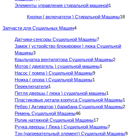
Элементы управления стиральной машиной
1
Кнопки ( включатели ) Стиральной Машины
18
Запчасти для Сушильных Машин
4
Датчики-сенсоры Сушильной Машины
7
Замок ( устройство блокировки ) люка Сушильной
Машины
3
Крыльчатка вентилятора Сушильной Машины
2
Мотор ( двигатель ) сушильной машины
1
Насос ( помпа ) Сушильной Машины
9
Ножка ( опора ) Сушильной Машины
1
Переключатели
1
Петля дверцы ( люка ) сушильной машины
1
Пластиковые детали корпуса Сушильной Машины
1
Ребро ( Активатор ) барабана Сушильной Машины
2
Ремень Сушильной Машины
46
Ролик натяжной Сушильной Машины
17
Ручка дверцы ( Люка ) Сушильной Машины
7
Тэн (нагревательный элемент) Сушильной Машины
9