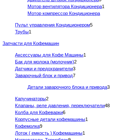
Мотор вентилятора Кондиционера
1
Мотор компрессор Кондиционера
Пульт управления Кондиционером
5
Трубы
1
Запчасти для Кофемашин
Аксессуары для Кофе Машины
1
Бак для молока (молочник)
2
Датчики и предохранители
3
Заварочный блок и привод
7
Детали заварочного блока и привода
3
Капучинаторы
2
Клапаны, реле давления, переключатели
48
Колба для Кофеварки
6
Корпусные детали кофемашины
1
Кофемолка
9
Лоток ( емкость ) Кофемашины
1
Нагреватели, Термоблок
9