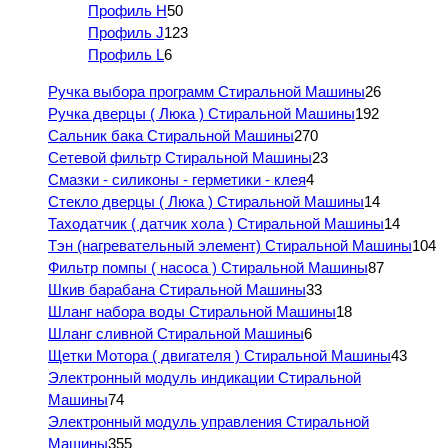
Профиль H
50
Профиль J
123
Профиль L
6
Ручка выбора программ Стиральной Машины
26
Ручка дверцы ( Люка ) Стиральной Машины
192
Сальник бака Стиральной Машины
270
Сетевой фильтр Стиральной Машины
23
Смазки - силиконы - герметики - клея
4
Стекло дверцы ( Люка ) Стиральной Машины
14
Таходатчик ( датчик хола ) Стиральной Машины
14
Тэн (нагревательный элемент) Стиральной Машины
104
Фильтр помпы ( насоса ) Стиральной Машины
87
Шкив барабана Стиральной Машины
33
Шланг набора воды Стиральной Машины
18
Шланг сливной Стиральной Машины
6
Щетки Мотора ( двигателя ) Стиральной Машины
43
Электронный модуль индикации Стиральной
Машины
74
Электронный модуль управления Стиральной
Машины
355