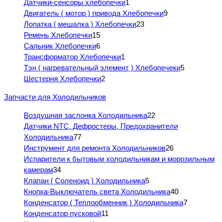
Датчики-сенсоры хлебопечки
1
Двигатель ( мотор ) привода Хлебопечки
9
Лопатка ( мешалка ) Хлебопечки
23
Ремень Хлебопечки
15
Сальник Хлебопечки
6
Трансформатор Хлебопечки
1
Тэн ( нагревательный элемент ) Хлебопечеки
5
Шестерня Хлебопечки
2
Запчасти для Холодильников
Воздушная заслонка Холодильника
22
Датчики NTC, Дефростеры, Предохранители
Холодильника
77
Инструмент для ремонта Холодильников
26
Испарители к бытовым холодильникам и морозильным
камерам
34
Клапан ( Соленоид ) Холодильника
5
Кнопка-Выключатель света Холодильника
40
Конденсатор ( Теплообменник ) Холодильника
7
Конденсатор пусковой
11