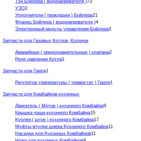
Тэн Бойлера ( водонагревателя )
73
УЗО
2
Уплотнители ( прокладки ) Бойлера
21
Фланец Бойлера ( водонагревателя )
4
Электронный модуль управления Бойлера
3
Запчасти для Газовых Котлов, Колонок
Аварийные ( предохранительные ) клапана
2
Реле давления Котла
1
Запчасти для Гриля
1
Регулятор температуры ( термостат ) Гриля
1
Запчасти для Комбайнов кухонных
Двигатель ( Мотор ) кухонного Комбайна
9
Крышка чаши кухонного Комбайна
15
Куплер ( шток ) кухонного Комбайна
17
Муфты-втулки шнека Кухонного Комбайна
11
Насадки для Кухонных Комбайнов
11
Ножи для кухонных Комбайнов
8