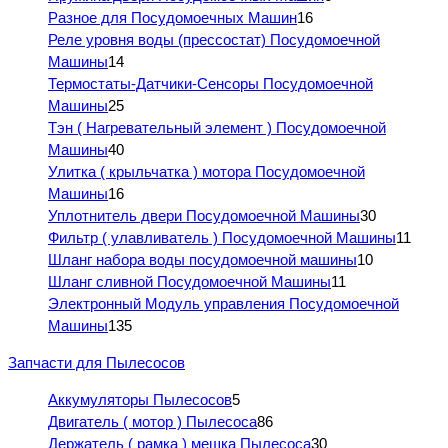
Разное для Посудомоечных Машин
16
Реле уровня воды (прессостат) Посудомоечной
Машины
14
Термостаты-Датчики-Сенсоры Посудомоечной
Машины
25
Тэн ( Нагревательный элемент ) Посудомоечной
Машины
40
Улитка ( крыльчатка ) мотора Посудомоечной
Машины
16
Уплотнитель двери Посудомоечной Машины
30
Фильтр ( улавливатель ) Посудомоечной Машины
11
Шланг набора воды посудомоечной машины
10
Шланг сливной Посудомоечной Машины
11
Электронный Модуль управления Посудомоечной
Машины
135
Запчасти для Пылесосов
Аккумуляторы Пылесосов
5
Двигатель ( мотор ) Пылесоса
86
Держатель ( рамка ) мешка Пылесоса
30