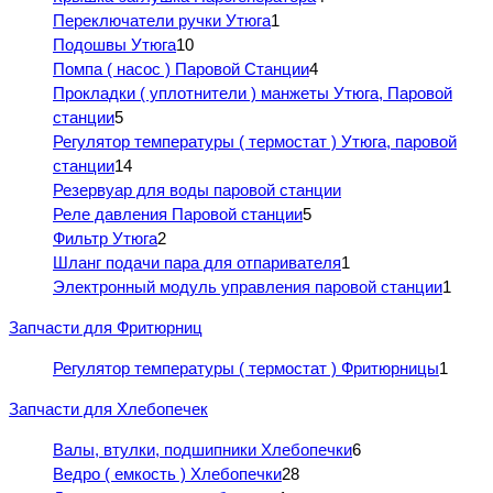
Переключатели ручки Утюга
1
Подошвы Утюга
10
Помпа ( насос ) Паровой Станции
4
Прокладки ( уплотнители ) манжеты Утюга, Паровой
станции
5
Регулятор температуры ( термостат ) Утюга, паровой
станции
14
Резервуар для воды паровой станции
Реле давления Паровой станции
5
Фильтр Утюга
2
Шланг подачи пара для отпаривателя
1
Электронный модуль управления паровой станции
1
Запчасти для Фритюрниц
Регулятор температуры ( термостат ) Фритюрницы
1
Запчасти для Хлебопечек
Валы, втулки, подшипники Хлебопечки
6
Ведро ( емкость ) Хлебопечки
28