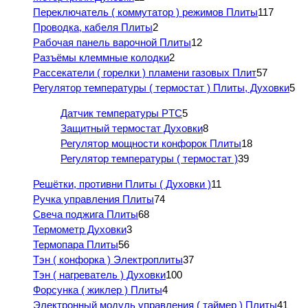
Переключатель ( коммутатор ) режимов Плиты
117
Проводка, кабеля Плиты
2
Рабочая панель варочной Плиты
12
Разъёмы клеммные колодки
2
Рассекатели ( горелки ) пламени газовых Плит
57
Регулятор температуры ( термостат ) Плиты, Духовки
5
Датчик температуры PTC
5
Защитный термостат Духовки
8
Регулятор мощности конфорок Плиты
18
Регулятор температуры ( термостат )
39
Решётки, противни Плиты ( Духовки )
11
Ручка управления Плиты
74
Свеча поджига Плиты
68
Термометр Духовки
3
Термопара Плиты
56
Тэн ( конфорка ) Электроплиты
37
Тэн ( нагреватель ) Духовки
100
Форсунка ( жиклер ) Плиты
4
Электронный модуль управления ( таймер ) Плиты
41