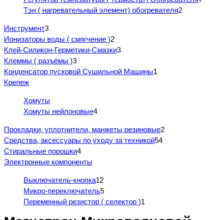
Тэн ( нагревательный элемент) обогревателя
2
Инструмент
3
Ионизаторы воды ( смягчение )
2
Клей-Силикон-Герметики-Смазки
3
Клеммы ( разъёмы )
3
Конденсатор пусковой Сушильной Машины
1
Крепеж
Хомуты
Хомуты нейлоновые
4
Прокладки, уплотнители, манжеты резиновые
2
Средства, аксессуары по уходу за техникой
54
Стиральные порошки
4
Электронные компоненты
Выключатель-кнопка
12
Микро-переключатель
5
Переменный резистор ( селектор )
1