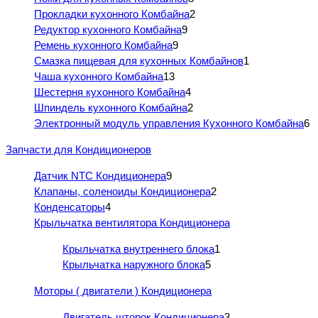
Прокладки кухонного Комбайна
2
Редуктор кухонного Комбайна
9
Ремень кухонного Комбайна
9
Смазка пищевая для кухонных Комбайнов
1
Чаша кухонного Комбайна
13
Шестерня кухонного Комбайна
4
Шпиндель кухонного Комбайна
2
Электронный модуль управления Кухонного Комбайна
6
Запчасти для Кондиционеров
Датчик NTC Кондиционера
9
Клапаны, соленоиды Кондиционера
2
Конденсаторы
4
Крыльчатка вентилятора Кондиционера
Крыльчатка внутреннего блока
1
Крыльчатка наружного блока
5
Моторы ( двигатели ) Кондиционера
Двигатель шторок Кондиционера
3