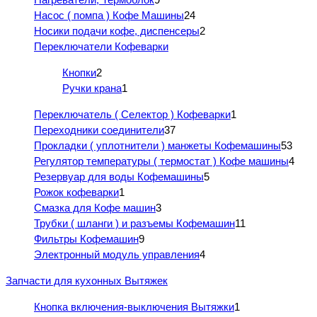
Насос ( помпа ) Кофе Машины
24
Носики подачи кофе, диспенсеры
2
Переключатели Кофеварки
Кнопки
2
Ручки крана
1
Переключатель ( Селектор ) Кофеварки
1
Переходники соединители
37
Прокладки ( уплотнители ) манжеты Кофемашины
53
Регулятор температуры ( термостат ) Кофе машины
4
Резервуар для воды Кофемашины
5
Рожок кофеварки
1
Смазка для Кофе машин
3
Трубки ( шланги ) и разъемы Кофемашин
11
Фильтры Кофемашин
9
Электронный модуль управления
4
Запчасти для кухонных Вытяжек
Кнопка включения-выключения Вытяжки
1