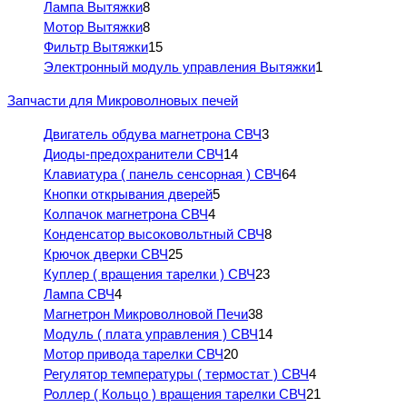
Лампа Вытяжки
8
Мотор Вытяжки
8
Фильтр Вытяжки
15
Электронный модуль управления Вытяжки
1
Запчасти для Микроволновых печей
Двигатель обдува магнетрона СВЧ
3
Диоды-предохранители СВЧ
14
Клавиатура ( панель сенсорная ) СВЧ
64
Кнопки открывания дверей
5
Колпачок магнетрона СВЧ
4
Конденсатор высоковольтный СВЧ
8
Крючок дверки СВЧ
25
Куплер ( вращения тарелки ) СВЧ
23
Лампа СВЧ
4
Магнетрон Микроволновой Печи
38
Модуль ( плата управления ) СВЧ
14
Мотор привода тарелки СВЧ
20
Регулятор температуры ( термостат ) СВЧ
4
Роллер ( Кольцо ) вращения тарелки СВЧ
21