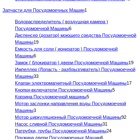
Запчасти для Посудомоечных Машин
1
Водораспределитель ( воздушная камера )
Посудомоечной Машины
6
Диспенсер (дозатор) моющего средства Посудомоечной
Машины
19
Емкость для соли ( ионизатор ) Посудомоечной
Машины
6
Замок ( блокиратор ) двери Посудомоечной Машины
19
Импеллер (Лопасть - разбрызгиватель) Посудомоечной
Машины
33
Клапан электромагнитный Посудомоечной Машины
17
Кнопки-включатели Посудомоечной Машины
5
Корзина Посудомоечной машины
5
Мотор заслонки направления воды Посудомоечной
Машины
3
Мотор циркуляционный Посудомоечной Машины
92
Насос сливной Посудомоечной Машины
31
Патрубки, трубы Посудомоечной Машины
24
Пружина двери Посудомоечных Машин
6