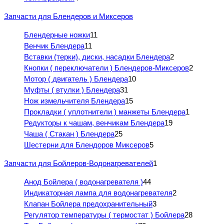
Запчасти для Блендеров и Миксеров
Блендерные ножки
11
Венчик Блендера
11
Вставки (терки), диски, насадки Блендера
2
Кнопки ( переключатели ) Блендеров-Миксеров
2
Мотор ( двигатель ) Блендера
10
Муфты ( втулки ) Блендера
31
Нож измельчителя Блендера
15
Прокладки ( уплотнители ) манжеты Блендера
1
Редукторы к чашам, венчикам Блендера
19
Чаша ( Стакан ) Блендера
25
Шестерни для Блендоров Миксеров
5
Запчасти для Бойлеров-Водонагревателей
1
Анод Бойлера ( водонагревателя )
44
Индикаторная лампа для водонагревателя
2
Клапан Бойлера предохранительный
3
Регулятор температуры ( термостат ) Бойлера
28