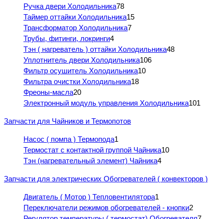
Ручка двери Холодильника
78
Таймер оттайки Холодильника
15
Трансформатор Холодильника
7
Трубы, фитинги, локринги
4
Тэн ( нагреватель ) оттайки Холодильника
48
Уплотнитель двери Холодильника
106
Фильтр осушитель Холодильника
10
Фильтра очистки Холодильника
18
Фреоны-масла
20
Электронный модуль управления Холодильника
101
Запчасти для Чайников и Термопотов
Насос ( помпа ) Термопода
1
Термостат с контактной группой Чайника
10
Тэн (нагревательный элемент) Чайника
4
Запчасти для электрических Обогревателей ( конвекторов )
Двигатель ( Мотор ) Тепловентилятора
1
Переключатели режимов обогревателей - кнопки
2
Регулятор температуры ( термостат) Обогревателя
7