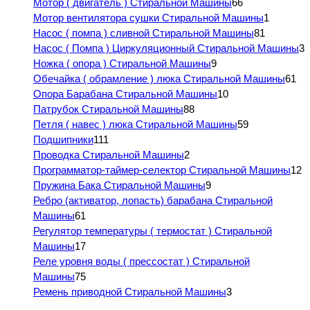
Мотор ( двигатель ) Стиральной Машины
66
Мотор вентилятора сушки Стиральной Машины
1
Насос ( помпа ) сливной Стиральной Машины
81
Насос ( Помпа ) Циркуляционный Стиральной Машины
3
Ножка ( опора ) Стиральной Машины
9
Обечайка ( обрамление ) люка Стиральной Машины
61
Опора Барабана Стиральной Машины
10
Патрубок Стиральной Машины
88
Петля ( навес ) люка Стиральной Машины
59
Подшипники
111
Проводка Стиральной Машины
2
Программатор-таймер-селектор Стиральной Машины
12
Пружина Бака Стиральной Машины
9
Ребро (активатор, лопасть) барабана Стиральной
Машины
61
Регулятор температуры ( термостат ) Стиральной
Машины
17
Реле уровня воды ( прессостат ) Стиральной
Машины
75
Ремень приводной Стиральной Машины
3