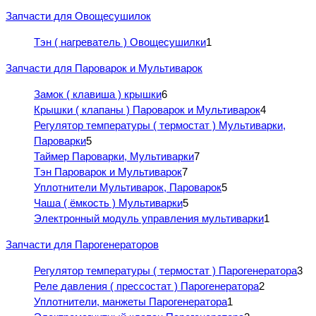
Запчасти для Овощесушилок
Тэн ( нагреватель ) Овощесушилки
1
Запчасти для Пароварок и Мультиварок
Замок ( клавиша ) крышки
6
Крышки ( клапаны ) Пароварок и Мультиварок
4
Регулятор температуры ( термостат ) Мультиварки,
Пароварки
5
Таймер Пароварки, Мультиварки
7
Тэн Пароварок и Мультиварок
7
Уплотнители Мультиварок, Пароварок
5
Чаша ( ёмкость ) Мультиварки
5
Электронный модуль управления мультиварки
1
Запчасти для Парогенераторов
Регулятор температуры ( термостат ) Парогенератора
3
Реле давления ( прессостат ) Парогенератора
2
Уплотнители, манжеты Парогенератора
1