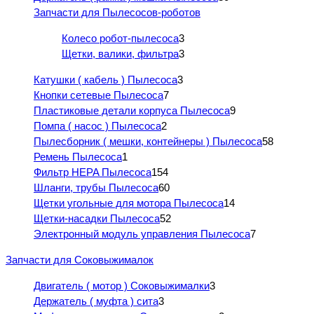
Запчасти для Пылесосов-роботов
Колесо робот-пылесоса
3
Щетки, валики, фильтра
3
Катушки ( кабель ) Пылесоса
3
Кнопки сетевые Пылесоса
7
Пластиковые детали корпуса Пылесоса
9
Помпа ( насос ) Пылесоса
2
Пылесборник ( мешки, контейнеры ) Пылесоса
58
Ремень Пылесоса
1
Фильтр HEPA Пылесоса
154
Шланги, трубы Пылесоса
60
Щетки угольные для мотора Пылесоса
14
Щетки-насадки Пылесоса
52
Электронный модуль управления Пылесоса
7
Запчасти для Соковыжималок
Двигатель ( мотор ) Соковыжималки
3
Держатель ( муфта ) сита
3