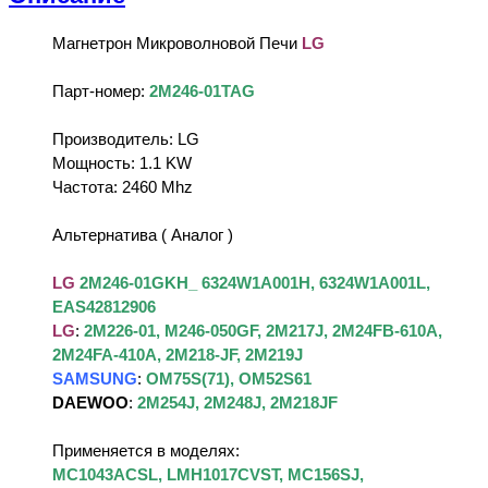
Магнетрон Микроволновой Печи
LG
Парт-номер:
2M246-01TAG
Производитель: LG
Мощность: 1.1 KW
Частота: 2460 Mhz
Альтернатива ( Аналог )
LG
2M246-01GKH_ 6324W1A001H, 6324W1A001L,
EAS42812906
LG
:
2M226-01, M246-050GF, 2M217J, 2M24FB-610A,
2M24FA-410A, 2M218-JF, 2M219J
SAMSUNG
:
OM75S(71), OM52S61
DAEWOO
:
2M254J, 2M248J, 2M218JF
Применяется в моделях:
MC1043ACSL, LMH1017CVST, MC156SJ,