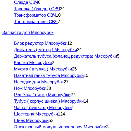
Слюда СВЧ
6
Тарелка ( блюдо ) СВЧ
24
Трансформатор СВЧ
10
Тэн-лампа гриля СВЧ
7
Запчасти для Мясорубок
Блок редуктор Мясорубки
12
Двигатель ( мотор ) Мясорубки
24
Держатель тубуса (фланец редуктора) Мясорубки
5
Кнопка Мясорубки
2
Муфта ( втулка ) Мясорубки
25
Накатная гайка тубуса Мясорубки
19
Насадки для Мясорубок
27
Нож Мясорубки
38
Решётка ( сито ) Мясорубки
27
Тубус ( корпус шнека ) Мясорубки
14
Чаша ( ёмкость ) Мясорубки
1
Шестерня Мясорубки
124
Шнек Мясорубки
52
Электронный модуль управления Мясорубки
3