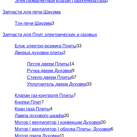
Электромагнитный клапан Парогенератора
2
Запчасти для печи Шаурма
Тэн печи Шаурма
3
Запчасти для Плит электрических и газовых
Блок электро-розжига Плиты
33
Дверца духовки плиты
2
Петля двери Плиты
14
Ручка двери Духовки
9
Стекло двери Плиты
67
Уплотнитель двери Духовки
33
Клапан газ-контроля Плиты
7
Кнопки Плит
7
Кран газа Плиты
4
Лампа духового шкафа
20
Мотор ( вентилятор ) конвекции Духовки
20
Мотор ( вентилятор ) обдува Плиты- Духовки
6
Мотор гриля Духовки
11