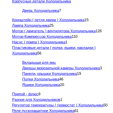
Корпусные детали Холодильника
Дверь Холодильника
7
Кронштейн ( петля двери ) Холодильника
15
Лампа Холодильника
25
Мотор ( двигатель ) вентилятора Холодильника
126
Мотор-Компрессор Холодильника
110
Насос ( помпа ) Холодильника
1
Пластиковые детали ( полки, ящики, накладки )
Холодильника
56
Вкладыши для яиц
Дверцы морозильной камеры Холодильника
3
Панели, крышки Холодильника
19
Полки Холодильника
46
Ящики Холодильника
20
Припой - флюс
8
Разное для Холодильников
1
Регулятор температуры ( термостат ) Холодильника
50
Реле пускозащитное Холодильника
61