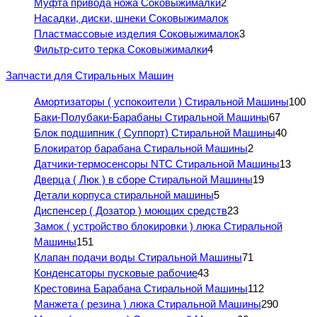
Муфта привода ножа Соковыжималки
2
Насадки, диски, шнеки Соковыжималок
Пластмассовые изделия Соковыжималок
3
Фильтр-сито терка Соковыжималки
4
Запчасти для Стиральных Машин
Амортизаторы ( успокоители ) Стиральной Машины
100
Баки-Полубаки-Барабаны Стиральной Машины
67
Блок подшипник ( Суппорт) Стиральной Машины
40
Блокиратор барабана Стиральной Машины
2
Датчики-термосенсоры NTC Стиральной Машины
13
Дверца ( Люк ) в сборе Стиральной Машины
19
Детали корпуса стиральной машины
5
Диспенсер ( Дозатор ) моющих средств
23
Замок ( устройство блокировки ) люка Стиральной
Машины
151
Клапан подачи воды Стиральной Машины
71
Конденсаторы пусковые рабочие
43
Крестовина Барабана Стиральной Машины
112
Манжета ( резина ) люка Стиральной Машины
290