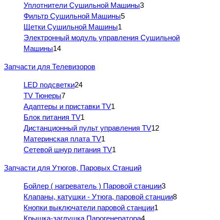
Уплотнители Сушильной Машины
3
Фильтр Сушильной Машины
5
Щетки Сушильной Машины
1
Электронный модуль управления Сушильной
Машины
14
Запчасти для Телевизоров
LED подсветки
24
TV Тюнеры
7
Адаптеры и приставки TV
1
Блок питания TV
1
Дистанционный пульт управления TV
12
Материнская плата TV
1
Сетевой шнур питания TV
1
Запчасти для Утюгов, Паровых Станций
Бойлер ( нагреватель ) Паровой станции
3
Клапаны, катушки - Утюга, паровой станции
8
Кнопки выключатели паровой станции
1
Крышка-заглушка Парогенератора
4