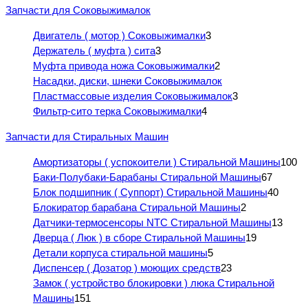
Запчасти для Соковыжималок
Двигатель ( мотор ) Соковыжималки
3
Держатель ( муфта ) сита
3
Муфта привода ножа Соковыжималки
2
Насадки, диски, шнеки Соковыжималок
Пластмассовые изделия Соковыжималок
3
Фильтр-сито терка Соковыжималки
4
Запчасти для Стиральных Машин
Амортизаторы ( успокоители ) Стиральной Машины
100
Баки-Полубаки-Барабаны Стиральной Машины
67
Блок подшипник ( Суппорт) Стиральной Машины
40
Блокиратор барабана Стиральной Машины
2
Датчики-термосенсоры NTC Стиральной Машины
13
Дверца ( Люк ) в сборе Стиральной Машины
19
Детали корпуса стиральной машины
5
Диспенсер ( Дозатор ) моющих средств
23
Замок ( устройство блокировки ) люка Стиральной
Машины
151