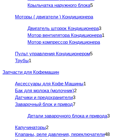
Крыльчатка наружного блока
5
Моторы ( двигатели ) Кондиционера
Двигатель шторок Кондиционера
3
Мотор вентилятора Кондиционера
1
Мотор компрессор Кондиционера
Пульт управления Кондиционером
5
Трубы
1
Запчасти для Кофемашин
Аксессуары для Кофе Машины
1
Бак для молока (молочник)
2
Датчики и предохранители
3
Заварочный блок и привод
7
Детали заварочного блока и привода
3
Капучинаторы
2
Клапаны, реле давления, переключатели
48