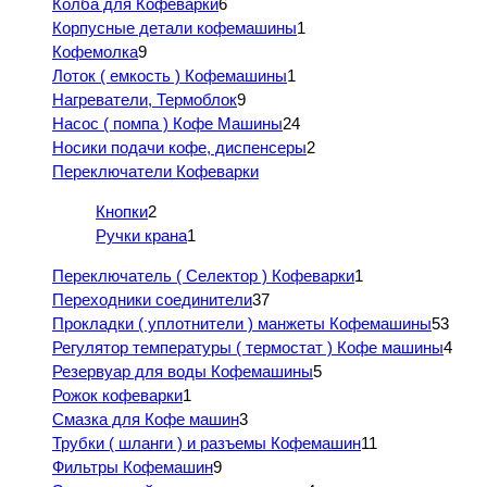
Колба для Кофеварки
6
Корпусные детали кофемашины
1
Кофемолка
9
Лоток ( емкость ) Кофемашины
1
Нагреватели, Термоблок
9
Насос ( помпа ) Кофе Машины
24
Носики подачи кофе, диспенсеры
2
Переключатели Кофеварки
Кнопки
2
Ручки крана
1
Переключатель ( Селектор ) Кофеварки
1
Переходники соединители
37
Прокладки ( уплотнители ) манжеты Кофемашины
53
Регулятор температуры ( термостат ) Кофе машины
4
Резервуар для воды Кофемашины
5
Рожок кофеварки
1
Смазка для Кофе машин
3
Трубки ( шланги ) и разъемы Кофемашин
11
Фильтры Кофемашин
9