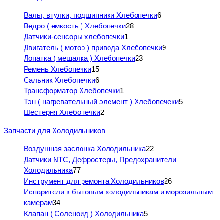
Валы, втулки, подшипники Хлебопечки
6
Ведро ( емкость ) Хлебопечки
28
Датчики-сенсоры хлебопечки
1
Двигатель ( мотор ) привода Хлебопечки
9
Лопатка ( мешалка ) Хлебопечки
23
Ремень Хлебопечки
15
Сальник Хлебопечки
6
Трансформатор Хлебопечки
1
Тэн ( нагревательный элемент ) Хлебопечеки
5
Шестерня Хлебопечки
2
Запчасти для Холодильников
Воздушная заслонка Холодильника
22
Датчики NTC, Дефростеры, Предохранители
Холодильника
77
Инструмент для ремонта Холодильников
26
Испарители к бытовым холодильникам и морозильным
камерам
34
Клапан ( Соленоид ) Холодильника
5