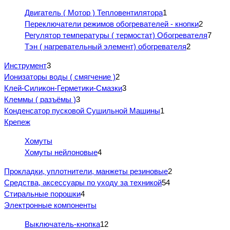
Двигатель ( Мотор ) Тепловентилятора
1
Переключатели режимов обогревателей - кнопки
2
Регулятор температуры ( термостат) Обогревателя
7
Тэн ( нагревательный элемент) обогревателя
2
Инструмент
3
Ионизаторы воды ( смягчение )
2
Клей-Силикон-Герметики-Смазки
3
Клеммы ( разъёмы )
3
Конденсатор пусковой Сушильной Машины
1
Крепеж
Хомуты
Хомуты нейлоновые
4
Прокладки, уплотнители, манжеты резиновые
2
Средства, аксессуары по уходу за техникой
54
Стиральные порошки
4
Электронные компоненты
Выключатель-кнопка
12