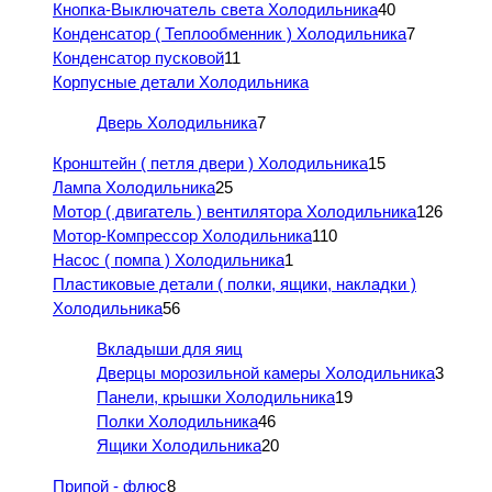
Кнопка-Выключатель света Холодильника
40
Конденсатор ( Теплообменник ) Холодильника
7
Конденсатор пусковой
11
Корпусные детали Холодильника
Дверь Холодильника
7
Кронштейн ( петля двери ) Холодильника
15
Лампа Холодильника
25
Мотор ( двигатель ) вентилятора Холодильника
126
Мотор-Компрессор Холодильника
110
Насос ( помпа ) Холодильника
1
Пластиковые детали ( полки, ящики, накладки )
Холодильника
56
Вкладыши для яиц
Дверцы морозильной камеры Холодильника
3
Панели, крышки Холодильника
19
Полки Холодильника
46
Ящики Холодильника
20
Припой - флюс
8