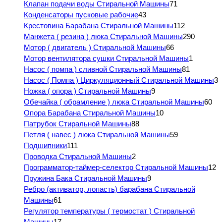
Клапан подачи воды Стиральной Машины
71
Конденсаторы пусковые рабочие
43
Крестовина Барабана Стиральной Машины
112
Манжета ( резина ) люка Стиральной Машины
290
Мотор ( двигатель ) Стиральной Машины
66
Мотор вентилятора сушки Стиральной Машины
1
Насос ( помпа ) сливной Стиральной Машины
81
Насос ( Помпа ) Циркуляционный Стиральной Машины
3
Ножка ( опора ) Стиральной Машины
9
Обечайка ( обрамление ) люка Стиральной Машины
60
Опора Барабана Стиральной Машины
10
Патрубок Стиральной Машины
88
Петля ( навес ) люка Стиральной Машины
59
Подшипники
111
Проводка Стиральной Машины
2
Программатор-таймер-селектор Стиральной Машины
12
Пружина Бака Стиральной Машины
9
Ребро (активатор, лопасть) барабана Стиральной
Машины
61
Регулятор температуры ( термостат ) Стиральной
Машины
17