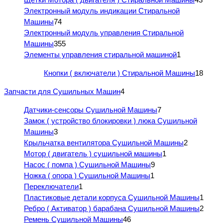
Электронный модуль индикации Стиральной
Машины
74
Электронный модуль управления Стиральной
Машины
355
Элементы управления стиральной машиной
1
Кнопки ( включатели ) Стиральной Машины
18
Запчасти для Сушильных Машин
4
Датчики-сенсоры Сушильной Машины
7
Замок ( устройство блокировки ) люка Сушильной
Машины
3
Крыльчатка вентилятора Сушильной Машины
2
Мотор ( двигатель ) сушильной машины
1
Насос ( помпа ) Сушильной Машины
9
Ножка ( опора ) Сушильной Машины
1
Переключатели
1
Пластиковые детали корпуса Сушильной Машины
1
Ребро ( Активатор ) барабана Сушильной Машины
2
Ремень Сушильной Машины
46