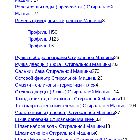
Реле уровня воды ( прессостат ) Стиральной
Машины
74
Ремень приводной Стиральной Машины
3
Профиль H
50
Профиль J
123
Профиль L
6
Ручка выбора программ Стиральной Машины
26
Ручка дверцы ( Люка ) Стиральной Машины
192
Сальник бака Стиральной Машины
270
Сетевой фильтр Стиральной Машины
23
Смазки - силиконы - герметики - клея
4
Стекло дверцы ( Люка ) Стиральной Машины
14
Таходатчик ( датчик хола ) Стиральной Машины
14
Тэн (нагревательный элемент) Стиральной Машины
104
Фильтр помпы ( насоса ) Стиральной Машины
87
Шкив барабана Стиральной Машины
33
Шланг набора воды Стиральной Машины
18
Шланг сливной Стиральной Машины
6
Щетки Мотора ( двигателя ) Стиральной Машины
43