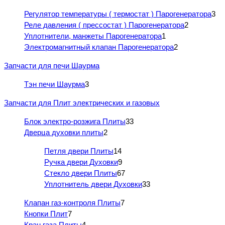
Регулятор температуры ( термостат ) Парогенератора
3
Реле давления ( прессостат ) Парогенератора
2
Уплотнители, манжеты Парогенератора
1
Электромагнитный клапан Парогенератора
2
Запчасти для печи Шаурма
Тэн печи Шаурма
3
Запчасти для Плит электрических и газовых
Блок электро-розжига Плиты
33
Дверца духовки плиты
2
Петля двери Плиты
14
Ручка двери Духовки
9
Стекло двери Плиты
67
Уплотнитель двери Духовки
33
Клапан газ-контроля Плиты
7
Кнопки Плит
7
Кран газа Плиты
4