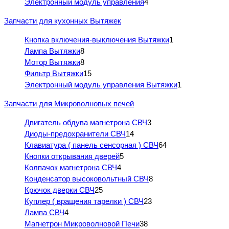
Электронный модуль управления
4
Запчасти для кухонных Вытяжек
Кнопка включения-выключения Вытяжки
1
Лампа Вытяжки
8
Мотор Вытяжки
8
Фильтр Вытяжки
15
Электронный модуль управления Вытяжки
1
Запчасти для Микроволновых печей
Двигатель обдува магнетрона СВЧ
3
Диоды-предохранители СВЧ
14
Клавиатура ( панель сенсорная ) СВЧ
64
Кнопки открывания дверей
5
Колпачок магнетрона СВЧ
4
Конденсатор высоковольтный СВЧ
8
Крючок дверки СВЧ
25
Куплер ( вращения тарелки ) СВЧ
23
Лампа СВЧ
4
Магнетрон Микроволновой Печи
38