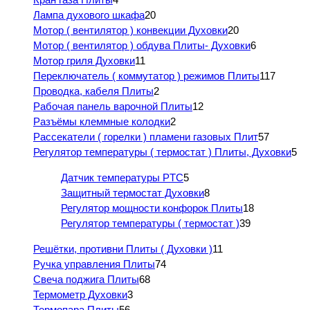
Лампа духового шкафа
20
Мотор ( вентилятор ) конвекции Духовки
20
Мотор ( вентилятор ) обдува Плиты- Духовки
6
Мотор гриля Духовки
11
Переключатель ( коммутатор ) режимов Плиты
117
Проводка, кабеля Плиты
2
Рабочая панель варочной Плиты
12
Разъёмы клеммные колодки
2
Рассекатели ( горелки ) пламени газовых Плит
57
Регулятор температуры ( термостат ) Плиты, Духовки
5
Датчик температуры PTC
5
Защитный термостат Духовки
8
Регулятор мощности конфорок Плиты
18
Регулятор температуры ( термостат )
39
Решётки, противни Плиты ( Духовки )
11
Ручка управления Плиты
74
Свеча поджига Плиты
68
Термометр Духовки
3
Термопара Плиты
56