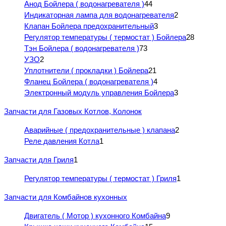
Анод Бойлера ( водонагревателя )
44
Индикаторная лампа для водонагревателя
2
Клапан Бойлера предохранительный
3
Регулятор температуры ( термостат ) Бойлера
28
Тэн Бойлера ( водонагревателя )
73
УЗО
2
Уплотнители ( прокладки ) Бойлера
21
Фланец Бойлера ( водонагревателя )
4
Электронный модуль управления Бойлера
3
Запчасти для Газовых Котлов, Колонок
Аварийные ( предохранительные ) клапана
2
Реле давления Котла
1
Запчасти для Гриля
1
Регулятор температуры ( термостат ) Гриля
1
Запчасти для Комбайнов кухонных
Двигатель ( Мотор ) кухонного Комбайна
9