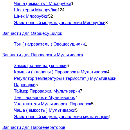
Чаша ( ёмкость ) Мясорубки
1
Шестерня Мясорубки
124
Шнек Мясорубки
52
Электронный модуль управления Мясорубки
3
Запчасти для Овощесушилок
Тэн ( нагреватель ) Овощесушилки
1
Запчасти для Пароварок и Мультиварок
Замок ( клавиша ) крышки
6
Крышки ( клапаны ) Пароварок и Мультиварок
4
Регулятор температуры ( термостат ) Мультиварки,
Пароварки
5
Таймер Пароварки, Мультиварки
7
Тэн Пароварок и Мультиварок
7
Уплотнители Мультиварок, Пароварок
5
Чаша ( ёмкость ) Мультиварки
5
Электронный модуль управления мультиварки
1
Запчасти для Парогенераторов