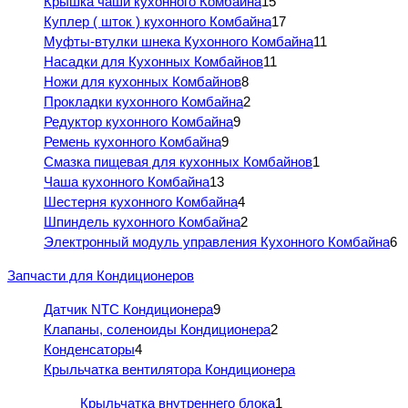
Крышка чаши кухонного Комбайна
15
Куплер ( шток ) кухонного Комбайна
17
Муфты-втулки шнека Кухонного Комбайна
11
Насадки для Кухонных Комбайнов
11
Ножи для кухонных Комбайнов
8
Прокладки кухонного Комбайна
2
Редуктор кухонного Комбайна
9
Ремень кухонного Комбайна
9
Смазка пищевая для кухонных Комбайнов
1
Чаша кухонного Комбайна
13
Шестерня кухонного Комбайна
4
Шпиндель кухонного Комбайна
2
Электронный модуль управления Кухонного Комбайна
6
Запчасти для Кондиционеров
Датчик NTC Кондиционера
9
Клапаны, соленоиды Кондиционера
2
Конденсаторы
4
Крыльчатка вентилятора Кондиционера
Крыльчатка внутреннего блока
1