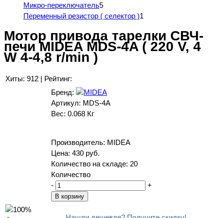
Микро-переключатель
5
Переменный резистор ( селектор )
1
Мотор привода тарелки СВЧ-
печи MIDEA MDS-4A ( 220 V, 4
W 4-4,8 r/min )
Хиты:
912
|
Рейтинг:
Бренд:
Артикул:
MDS-4A
Вес:
0.068 Кг
Производитель:
MIDEA
Цена:
430 руб.
Количество на складе:
20
Количество
-
+
Нашли дешевле? Получите скидку!