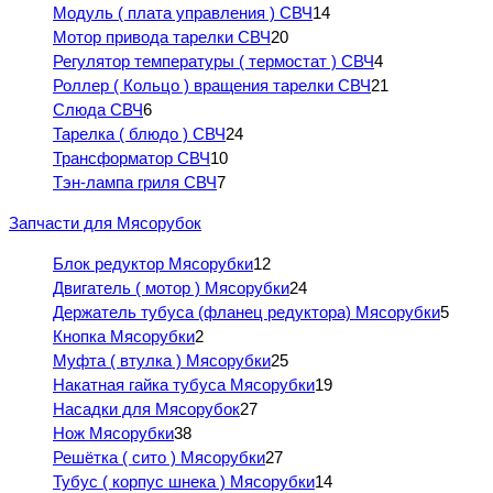
Модуль ( плата управления ) СВЧ
14
Мотор привода тарелки СВЧ
20
Регулятор температуры ( термостат ) СВЧ
4
Роллер ( Кольцо ) вращения тарелки СВЧ
21
Слюда СВЧ
6
Тарелка ( блюдо ) СВЧ
24
Трансформатор СВЧ
10
Тэн-лампа гриля СВЧ
7
Запчасти для Мясорубок
Блок редуктор Мясорубки
12
Двигатель ( мотор ) Мясорубки
24
Держатель тубуса (фланец редуктора) Мясорубки
5
Кнопка Мясорубки
2
Муфта ( втулка ) Мясорубки
25
Накатная гайка тубуса Мясорубки
19
Насадки для Мясорубок
27
Нож Мясорубки
38
Решётка ( сито ) Мясорубки
27
Тубус ( корпус шнека ) Мясорубки
14