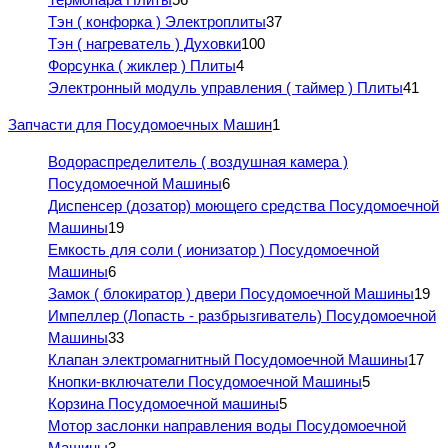
Тэн ( конфорка ) Электроплиты
37
Тэн ( нагреватель ) Духовки
100
Форсунка ( жиклер ) Плиты
4
Электронный модуль управления ( таймер ) Плиты
41
Запчасти для Посудомоечных Машин
1
Водораспределитель ( воздушная камера )
Посудомоечной Машины
6
Диспенсер (дозатор) моющего средства Посудомоечной
Машины
19
Емкость для соли ( ионизатор ) Посудомоечной
Машины
6
Замок ( блокиратор ) двери Посудомоечной Машины
19
Импеллер (Лопасть - разбрызгиватель) Посудомоечной
Машины
33
Клапан электромагнитный Посудомоечной Машины
17
Кнопки-включатели Посудомоечной Машины
5
Корзина Посудомоечной машины
5
Мотор заслонки направления воды Посудомоечной
Машины
3