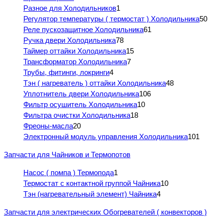
Разное для Холодильников
1
Регулятор температуры ( термостат ) Холодильника
50
Реле пускозащитное Холодильника
61
Ручка двери Холодильника
78
Таймер оттайки Холодильника
15
Трансформатор Холодильника
7
Трубы, фитинги, локринги
4
Тэн ( нагреватель ) оттайки Холодильника
48
Уплотнитель двери Холодильника
106
Фильтр осушитель Холодильника
10
Фильтра очистки Холодильника
18
Фреоны-масла
20
Электронный модуль управления Холодильника
101
Запчасти для Чайников и Термопотов
Насос ( помпа ) Термопода
1
Термостат с контактной группой Чайника
10
Тэн (нагревательный элемент) Чайника
4
Запчасти для электрических Обогревателей ( конвекторов )