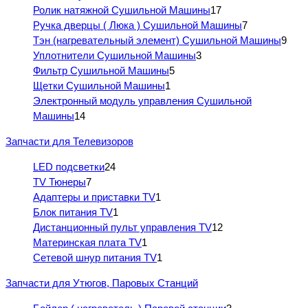
Ролик натяжной Сушильной Машины
17
Ручка дверцы ( Люка ) Сушильной Машины
7
Тэн (нагревательный элемент) Сушильной Машины
9
Уплотнители Сушильной Машины
3
Фильтр Сушильной Машины
5
Щетки Сушильной Машины
1
Электронный модуль управления Сушильной
Машины
14
Запчасти для Телевизоров
LED подсветки
24
TV Тюнеры
7
Адаптеры и приставки TV
1
Блок питания TV
1
Дистанционный пульт управления TV
12
Материнская плата TV
1
Сетевой шнур питания TV
1
Запчасти для Утюгов, Паровых Станций