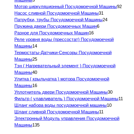
Мотор циркуляционный Посудомоечной Машины
92
Насос сливной Посудомоечной Машины
31
Патрубки, трубы Посудомоечной Машины
24
Пружина двери Посудомоечных Машин
6
Разное для Посудомоечных Машин
16
Реле уровня воды (прессостат) Посудомоечной
Машины
14
Термостаты-Датчики-Сенсоры Посудомоечной
Машины
25
Тэн ( Нагревательный элемент ) Посудомоечной
Машины
40
Улитка ( крыльчатка ) мотора Посудомоечной
Машины
16
Уплотнитель двери Посудомоечной Машины
30
Фильтр ( улавливатель ) Посудомоечной Машины
11
Шланг набора воды посудомоечной машины
10
Шланг сливной Посудомоечной Машины
11
Электронный Модуль управления Посудомоечной
Машины
135