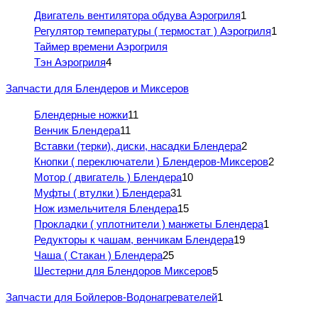
Двигатель вентилятора обдува Аэрогриля
1
Регулятор температуры ( термостат ) Аэрогриля
1
Таймер времени Аэрогриля
Тэн Аэрогриля
4
Запчасти для Блендеров и Миксеров
Блендерные ножки
11
Венчик Блендера
11
Вставки (терки), диски, насадки Блендера
2
Кнопки ( переключатели ) Блендеров-Миксеров
2
Мотор ( двигатель ) Блендера
10
Муфты ( втулки ) Блендера
31
Нож измельчителя Блендера
15
Прокладки ( уплотнители ) манжеты Блендера
1
Редукторы к чашам, венчикам Блендера
19
Чаша ( Стакан ) Блендера
25
Шестерни для Блендоров Миксеров
5
Запчасти для Бойлеров-Водонагревателей
1