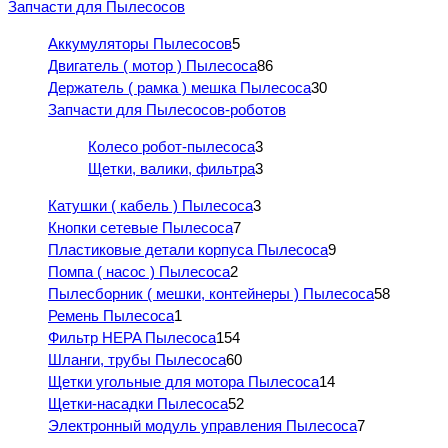
Запчасти для Пылесосов
Аккумуляторы Пылесосов
5
Двигатель ( мотор ) Пылесоса
86
Держатель ( рамка ) мешка Пылесоса
30
Запчасти для Пылесосов-роботов
Колесо робот-пылесоса
3
Щетки, валики, фильтра
3
Катушки ( кабель ) Пылесоса
3
Кнопки сетевые Пылесоса
7
Пластиковые детали корпуса Пылесоса
9
Помпа ( насос ) Пылесоса
2
Пылесборник ( мешки, контейнеры ) Пылесоса
58
Ремень Пылесоса
1
Фильтр HEPA Пылесоса
154
Шланги, трубы Пылесоса
60
Щетки угольные для мотора Пылесоса
14
Щетки-насадки Пылесоса
52
Электронный модуль управления Пылесоса
7