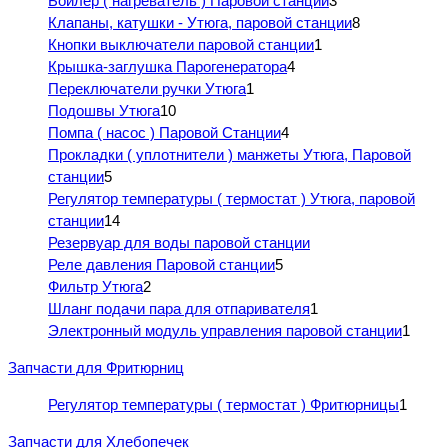
Бойлер ( нагреватель ) Паровой станции
3
Клапаны, катушки - Утюга, паровой станции
8
Кнопки выключатели паровой станции
1
Крышка-заглушка Парогенератора
4
Переключатели ручки Утюга
1
Подошвы Утюга
10
Помпа ( насос ) Паровой Станции
4
Прокладки ( уплотнители ) манжеты Утюга, Паровой
станции
5
Регулятор температуры ( термостат ) Утюга, паровой
станции
14
Резервуар для воды паровой станции
Реле давления Паровой станции
5
Фильтр Утюга
2
Шланг подачи пара для отпаривателя
1
Электронный модуль управления паровой станции
1
Запчасти для Фритюрниц
Регулятор температуры ( термостат ) Фритюрницы
1
Запчасти для Хлебопечек