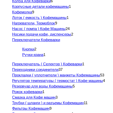
Колба для Кофеварки
6
Корпусные детали кофемашины
1
Кофемолка
9
Лоток ( емкость ) Кофемашины
1
Нагреватели, Термоблок
9
Насос ( помпа ) Кофе Машины
24
Носики подачи кофе, диспенсеры
2
Переключатели Кофеварки
Кнопки
2
Ручки крана
1
Переключатель ( Селектор ) Кофеварки
1
Переходники соединители
37
Прокладки ( уплотнители ) манжеты Кофемашины
53
Регулятор температуры ( термостат ) Кофе машины
4
Резервуар для воды Кофемашины
5
Рожок кофеварки
1
Смазка для Кофе машин
3
Трубки ( шланги ) и разъемы Кофемашин
11
Фильтры Кофемашин
9