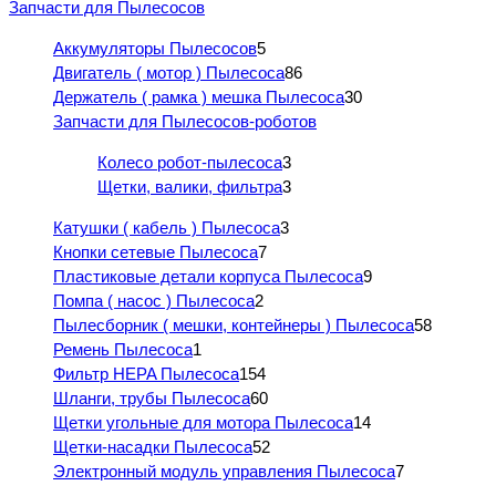
Запчасти для Пылесосов
Аккумуляторы Пылесосов
5
Двигатель ( мотор ) Пылесоса
86
Держатель ( рамка ) мешка Пылесоса
30
Запчасти для Пылесосов-роботов
Колесо робот-пылесоса
3
Щетки, валики, фильтра
3
Катушки ( кабель ) Пылесоса
3
Кнопки сетевые Пылесоса
7
Пластиковые детали корпуса Пылесоса
9
Помпа ( насос ) Пылесоса
2
Пылесборник ( мешки, контейнеры ) Пылесоса
58
Ремень Пылесоса
1
Фильтр HEPA Пылесоса
154
Шланги, трубы Пылесоса
60
Щетки угольные для мотора Пылесоса
14
Щетки-насадки Пылесоса
52
Электронный модуль управления Пылесоса
7