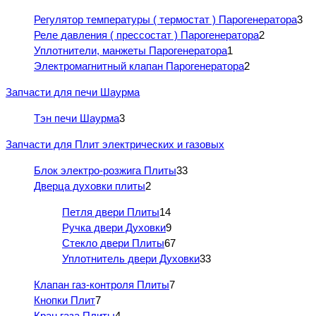
Регулятор температуры ( термостат ) Парогенератора
3
Реле давления ( прессостат ) Парогенератора
2
Уплотнители, манжеты Парогенератора
1
Электромагнитный клапан Парогенератора
2
Запчасти для печи Шаурма
Тэн печи Шаурма
3
Запчасти для Плит электрических и газовых
Блок электро-розжига Плиты
33
Дверца духовки плиты
2
Петля двери Плиты
14
Ручка двери Духовки
9
Стекло двери Плиты
67
Уплотнитель двери Духовки
33
Клапан газ-контроля Плиты
7
Кнопки Плит
7
Кран газа Плиты
4