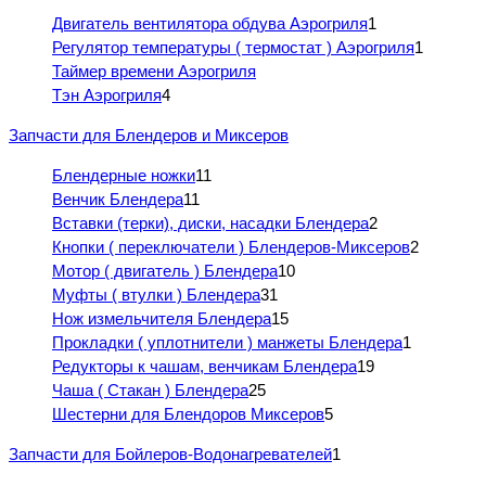
Двигатель вентилятора обдува Аэрогриля
1
Регулятор температуры ( термостат ) Аэрогриля
1
Таймер времени Аэрогриля
Тэн Аэрогриля
4
Запчасти для Блендеров и Миксеров
Блендерные ножки
11
Венчик Блендера
11
Вставки (терки), диски, насадки Блендера
2
Кнопки ( переключатели ) Блендеров-Миксеров
2
Мотор ( двигатель ) Блендера
10
Муфты ( втулки ) Блендера
31
Нож измельчителя Блендера
15
Прокладки ( уплотнители ) манжеты Блендера
1
Редукторы к чашам, венчикам Блендера
19
Чаша ( Стакан ) Блендера
25
Шестерни для Блендоров Миксеров
5
Запчасти для Бойлеров-Водонагревателей
1