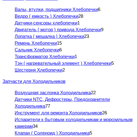
Валы, втулки, подшипники Хлебопечки
6
Ведро ( емкость ) Хлебопечки
28
Датчики-сенсоры хлебопечки
1
Двигатель ( мотор ) привода Хлебопечки
9
Лопатка ( мешалка ) Хлебопечки
23
Ремень Хлебопечки
15
Сальник Хлебопечки
6
Трансформатор Хлебопечки
1
Тэн ( нагревательный элемент ) Хлебопечеки
5
Шестерня Хлебопечки
2
Запчасти для Холодильников
Воздушная заслонка Холодильника
22
Датчики NTC, Дефростеры, Предохранители
Холодильника
77
Инструмент для ремонта Холодильников
26
Испарители к бытовым холодильникам и морозильным
камерам
34
Клапан ( Соленоид ) Холодильника
5