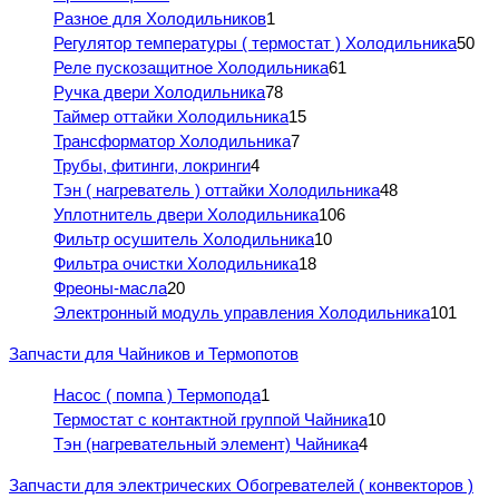
Разное для Холодильников
1
Регулятор температуры ( термостат ) Холодильника
50
Реле пускозащитное Холодильника
61
Ручка двери Холодильника
78
Таймер оттайки Холодильника
15
Трансформатор Холодильника
7
Трубы, фитинги, локринги
4
Тэн ( нагреватель ) оттайки Холодильника
48
Уплотнитель двери Холодильника
106
Фильтр осушитель Холодильника
10
Фильтра очистки Холодильника
18
Фреоны-масла
20
Электронный модуль управления Холодильника
101
Запчасти для Чайников и Термопотов
Насос ( помпа ) Термопода
1
Термостат с контактной группой Чайника
10
Тэн (нагревательный элемент) Чайника
4
Запчасти для электрических Обогревателей ( конвекторов )