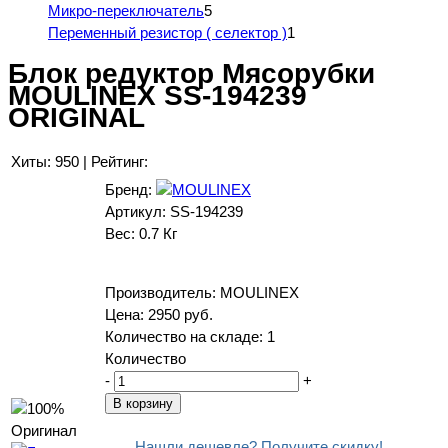
Микро-переключатель
5
Переменный резистор ( селектор )
1
Блок редуктор Мясорубки
MOULINEX SS-194239
ORIGINAL
Хиты:
950
|
Рейтинг:
Бренд:
Артикул:
SS-194239
Вес:
0.7 Кг
Производитель:
MOULINEX
Цена:
2950 руб.
Количество на складе:
1
Количество
-
+
Нашли дешевле? Получите скидку!