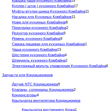
Крышка чаши кухонного Комбайна
15
Куплер ( шток ) кухонного Комбайна
17
Муфты-втулки шнека Кухонного Комбайна
11
Насадки для Кухонных Комбайнов
11
Ножи для кухонных Комбайнов
8
Прокладки кухонного Комбайна
2
Редуктор кухонного Комбайна
9
Ремень кухонного Комбайна
9
Смазка пищевая для кухонных Комбайнов
1
Чаша кухонного Комбайна
13
Шестерня кухонного Комбайна
4
Шпиндель кухонного Комбайна
2
Электронный модуль управления Кухонного Комбайна
6
Запчасти для Кондиционеров
Датчик NTC Кондиционера
9
Клапаны, соленоиды Кондиционера
2
Конденсаторы
4
Крыльчатка вентилятора Кондиционера
Крыльчатка внутреннего блока
1