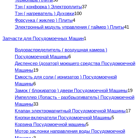
Тэн ( конфорка ) Электроплиты
37
Тэн ( нагреватель ) Духовки
100
Форсунка ( жиклер ) Плиты
4
Электронный модуль управления ( таймер ) Плиты
41
Запчасти для Посудомоечных Машин
1
Водораспределитель ( воздушная камера )
Посудомоечной Машины
6
Диспенсер (дозатор) моющего средства Посудомоечной
Машины
19
Емкость для соли ( ионизатор ) Посудомоечной
Машины
6
Замок ( блокиратор ) двери Посудомоечной Машины
19
Импеллер (Лопасть - разбрызгиватель) Посудомоечной
Машины
33
Клапан электромагнитный Посудомоечной Машины
17
Кнопки-включатели Посудомоечной Машины
5
Корзина Посудомоечной машины
5
Мотор заслонки направления воды Посудомоечной
Машины
3