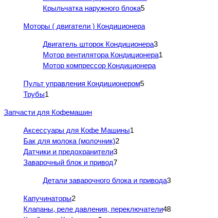
Крыльчатка наружного блока
5
Моторы ( двигатели ) Кондиционера
Двигатель шторок Кондиционера
3
Мотор вентилятора Кондиционера
1
Мотор компрессор Кондиционера
Пульт управления Кондиционером
5
Трубы
1
Запчасти для Кофемашин
Аксессуары для Кофе Машины
1
Бак для молока (молочник)
2
Датчики и предохранители
3
Заварочный блок и привод
7
Детали заварочного блока и привода
3
Капучинаторы
2
Клапаны, реле давления, переключатели
48