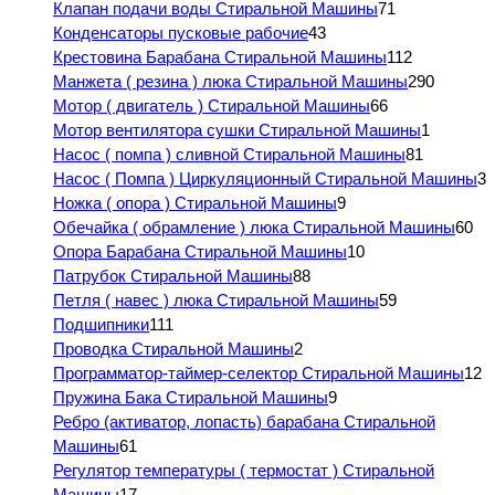
Клапан подачи воды Стиральной Машины
71
Конденсаторы пусковые рабочие
43
Крестовина Барабана Стиральной Машины
112
Манжета ( резина ) люка Стиральной Машины
290
Мотор ( двигатель ) Стиральной Машины
66
Мотор вентилятора сушки Стиральной Машины
1
Насос ( помпа ) сливной Стиральной Машины
81
Насос ( Помпа ) Циркуляционный Стиральной Машины
3
Ножка ( опора ) Стиральной Машины
9
Обечайка ( обрамление ) люка Стиральной Машины
60
Опора Барабана Стиральной Машины
10
Патрубок Стиральной Машины
88
Петля ( навес ) люка Стиральной Машины
59
Подшипники
111
Проводка Стиральной Машины
2
Программатор-таймер-селектор Стиральной Машины
12
Пружина Бака Стиральной Машины
9
Ребро (активатор, лопасть) барабана Стиральной
Машины
61
Регулятор температуры ( термостат ) Стиральной
Машины
17