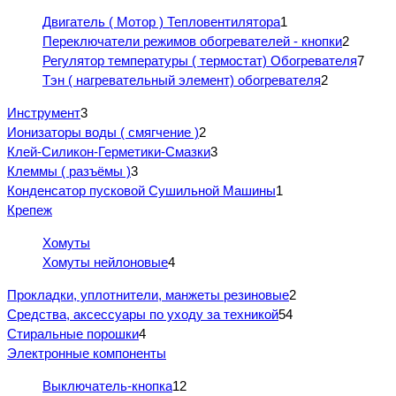
Двигатель ( Мотор ) Тепловентилятора
1
Переключатели режимов обогревателей - кнопки
2
Регулятор температуры ( термостат) Обогревателя
7
Тэн ( нагревательный элемент) обогревателя
2
Инструмент
3
Ионизаторы воды ( смягчение )
2
Клей-Силикон-Герметики-Смазки
3
Клеммы ( разъёмы )
3
Конденсатор пусковой Сушильной Машины
1
Крепеж
Хомуты
Хомуты нейлоновые
4
Прокладки, уплотнители, манжеты резиновые
2
Средства, аксессуары по уходу за техникой
54
Стиральные порошки
4
Электронные компоненты
Выключатель-кнопка
12