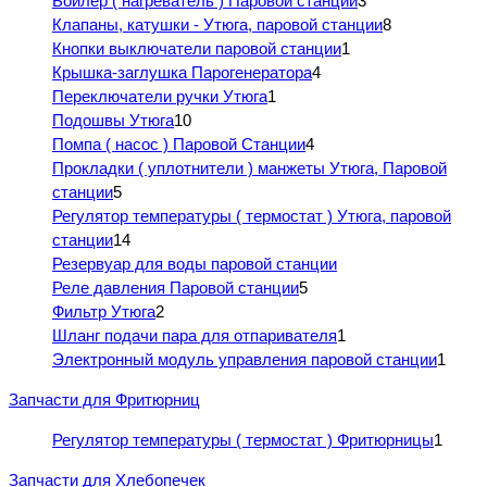
Бойлер ( нагреватель ) Паровой станции
3
Клапаны, катушки - Утюга, паровой станции
8
Кнопки выключатели паровой станции
1
Крышка-заглушка Парогенератора
4
Переключатели ручки Утюга
1
Подошвы Утюга
10
Помпа ( насос ) Паровой Станции
4
Прокладки ( уплотнители ) манжеты Утюга, Паровой
станции
5
Регулятор температуры ( термостат ) Утюга, паровой
станции
14
Резервуар для воды паровой станции
Реле давления Паровой станции
5
Фильтр Утюга
2
Шланг подачи пара для отпаривателя
1
Электронный модуль управления паровой станции
1
Запчасти для Фритюрниц
Регулятор температуры ( термостат ) Фритюрницы
1
Запчасти для Хлебопечек