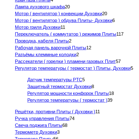
Лампа духового шкафа
20
Мотор ( вентилятор ) конвекции Духовки
20
Мотор ( вентилятор ) обдува Плиты- Духовки
6
Мотор гриля Духовки
11
Переключатель ( коммутатор ) режимов Плиты
117
Проводка, кабеля Плиты
2
Рабочая панель варочной Плиты
12
Разъёмы клеммные колодки
2
Рассекатели ( горелки ) пламени газовых Плит
57
Регулятор температуры ( термостат ) Плиты, Духовки
5
Датчик температуры PTC
5
Защитный термостат Духовки
8
Регулятор мощности конфорок Плиты
18
Регулятор температуры ( термостат )
39
Решётки, противни Плиты ( Духовки )
11
Ручка управления Плиты
74
Свеча поджига Плиты
68
Термометр Духовки
3
Термопара Плиты
56