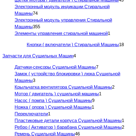
Электронный модуль индикации Стиральной
Машины
74
Электронный модуль управления Стиральной
Машины
355
Элементы управления стиральной машиной
1
Кнопки ( включатели ) Стиральной Машины
18
Запчасти для Сушильных Машин
4
Датчики-сенсоры Сушильной Машины
7
Замок ( устройство блокировки ) люка Сушильной
Машины
3
Крыльчатка вентилятора Сушильной Машины
2
Мотор ( двигатель ) сушильной машины
1
Насос ( помпа ) Сушильной Машины
9
Ножка ( опора ) Сушильной Машины
1
Переключатели
1
Пластиковые детали корпуса Сушильной Машины
1
Ребро ( Активатор ) барабана Сушильной Машины
2
Ремень Сушильной Машины
46