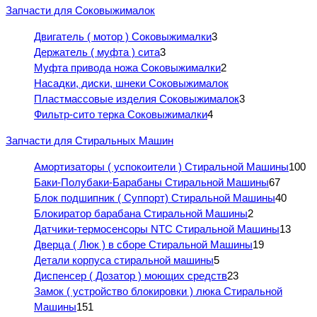
Запчасти для Соковыжималок
Двигатель ( мотор ) Соковыжималки
3
Держатель ( муфта ) сита
3
Муфта привода ножа Соковыжималки
2
Насадки, диски, шнеки Соковыжималок
Пластмассовые изделия Соковыжималок
3
Фильтр-сито терка Соковыжималки
4
Запчасти для Стиральных Машин
Амортизаторы ( успокоители ) Стиральной Машины
100
Баки-Полубаки-Барабаны Стиральной Машины
67
Блок подшипник ( Суппорт) Стиральной Машины
40
Блокиратор барабана Стиральной Машины
2
Датчики-термосенсоры NTC Стиральной Машины
13
Дверца ( Люк ) в сборе Стиральной Машины
19
Детали корпуса стиральной машины
5
Диспенсер ( Дозатор ) моющих средств
23
Замок ( устройство блокировки ) люка Стиральной
Машины
151