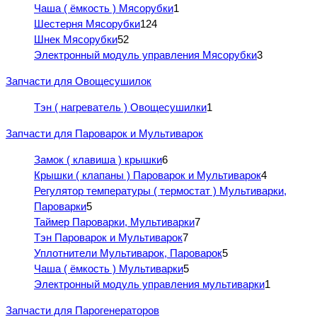
Чаша ( ёмкость ) Мясорубки
1
Шестерня Мясорубки
124
Шнек Мясорубки
52
Электронный модуль управления Мясорубки
3
Запчасти для Овощесушилок
Тэн ( нагреватель ) Овощесушилки
1
Запчасти для Пароварок и Мультиварок
Замок ( клавиша ) крышки
6
Крышки ( клапаны ) Пароварок и Мультиварок
4
Регулятор температуры ( термостат ) Мультиварки,
Пароварки
5
Таймер Пароварки, Мультиварки
7
Тэн Пароварок и Мультиварок
7
Уплотнители Мультиварок, Пароварок
5
Чаша ( ёмкость ) Мультиварки
5
Электронный модуль управления мультиварки
1
Запчасти для Парогенераторов