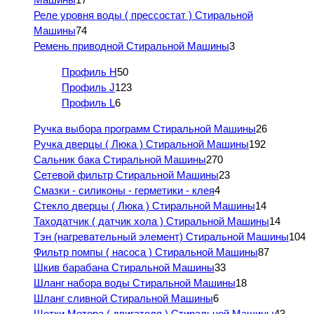
Реле уровня воды ( прессостат ) Стиральной
Машины
74
Ремень приводной Стиральной Машины
3
Профиль H
50
Профиль J
123
Профиль L
6
Ручка выбора программ Стиральной Машины
26
Ручка дверцы ( Люка ) Стиральной Машины
192
Сальник бака Стиральной Машины
270
Сетевой фильтр Стиральной Машины
23
Смазки - силиконы - герметики - клея
4
Стекло дверцы ( Люка ) Стиральной Машины
14
Таходатчик ( датчик хола ) Стиральной Машины
14
Тэн (нагревательный элемент) Стиральной Машины
104
Фильтр помпы ( насоса ) Стиральной Машины
87
Шкив барабана Стиральной Машины
33
Шланг набора воды Стиральной Машины
18
Шланг сливной Стиральной Машины
6
Щетки Мотора ( двигателя ) Стиральной Машины
43