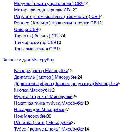
Модуль ( плата управления ) СВЧ
14
Мотор привода тарелки СВЧ
20
Регулятор температуры ( термостат ) СВЧ
4
Роллер ( Кольцо ) вращения тарелки СВЧ
21
Слюда СВЧ
6
Тарелка ( блюдо ) СВЧ
24
Трансформатор СВЧ
10
Тэн-лампа гриля СВЧ
7
Запчасти для Мясорубок
Блок редуктор Мясорубки
12
Двигатель ( мотор ) Мясорубки
24
Держатель тубуса (фланец редуктора) Мясорубки
5
Кнопка Мясорубки
2
Муфта ( втулка ) Мясорубки
25
Накатная гайка тубуса Мясорубки
19
Насадки для Мясорубок
27
Нож Мясорубки
38
Решётка ( сито ) Мясорубки
27
Тубус ( корпус шнека ) Мясорубки
14