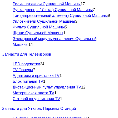
Ролик натяжной Сушильной Машины
17
Ручка дверцы ( Люка ) Сушильной Машины
7
Тэн (нагревательный элемент) Сушильной Машины
9
Уплотнители Сушильной Машины
3
Фильтр Сушильной Машины
5
Щетки Сушильной Машины
1
Электронный модуль управления Сушильной
Машины
14
Запчасти для Телевизоров
LED подсветки
24
TV Тюнеры
7
Адаптеры и приставки TV
1
Блок питания TV
1
Дистанционный пульт управления TV
12
Материнская плата TV
1
Сетевой шнур питания TV
1
Запчасти для Утюгов, Паровых Станций