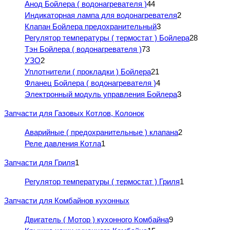
Анод Бойлера ( водонагревателя )
44
Индикаторная лампа для водонагревателя
2
Клапан Бойлера предохранительный
3
Регулятор температуры ( термостат ) Бойлера
28
Тэн Бойлера ( водонагревателя )
73
УЗО
2
Уплотнители ( прокладки ) Бойлера
21
Фланец Бойлера ( водонагревателя )
4
Электронный модуль управления Бойлера
3
Запчасти для Газовых Котлов, Колонок
Аварийные ( предохранительные ) клапана
2
Реле давления Котла
1
Запчасти для Гриля
1
Регулятор температуры ( термостат ) Гриля
1
Запчасти для Комбайнов кухонных
Двигатель ( Мотор ) кухонного Комбайна
9