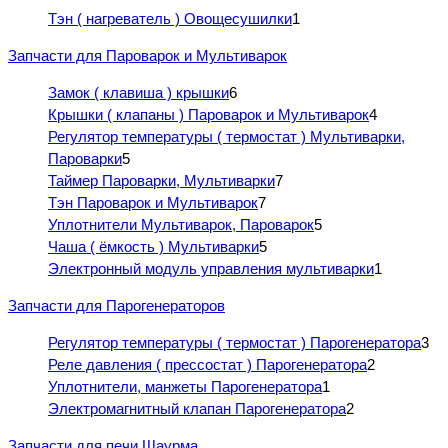
Тэн ( нагреватель ) Овощесушилки
1
Запчасти для Пароварок и Мультиварок
Замок ( клавиша ) крышки
6
Крышки ( клапаны ) Пароварок и Мультиварок
4
Регулятор температуры ( термостат ) Мультиварки,
Пароварки
5
Таймер Пароварки, Мультиварки
7
Тэн Пароварок и Мультиварок
7
Уплотнители Мультиварок, Пароварок
5
Чаша ( ёмкость ) Мультиварки
5
Электронный модуль управления мультиварки
1
Запчасти для Парогенераторов
Регулятор температуры ( термостат ) Парогенератора
3
Реле давления ( прессостат ) Парогенератора
2
Уплотнители, манжеты Парогенератора
1
Электромагнитный клапан Парогенератора
2
Запчасти для печи Шаурма