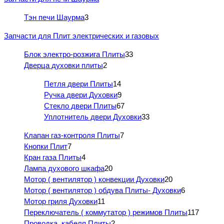
Тэн печи Шаурма
3
Запчасти для Плит электрических и газовых
Блок электро-розжига Плиты
33
Дверца духовки плиты
2
Петля двери Плиты
14
Ручка двери Духовки
9
Стекло двери Плиты
67
Уплотнитель двери Духовки
33
Клапан газ-контроля Плиты
7
Кнопки Плит
7
Кран газа Плиты
4
Лампа духового шкафа
20
Мотор ( вентилятор ) конвекции Духовки
20
Мотор ( вентилятор ) обдува Плиты- Духовки
6
Мотор гриля Духовки
11
Переключатель ( коммутатор ) режимов Плиты
117
Проводка, кабеля Плиты
2