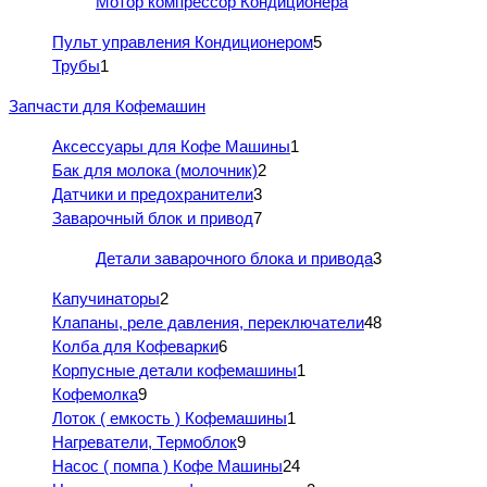
Мотор компрессор Кондиционера
Пульт управления Кондиционером
5
Трубы
1
Запчасти для Кофемашин
Аксессуары для Кофе Машины
1
Бак для молока (молочник)
2
Датчики и предохранители
3
Заварочный блок и привод
7
Детали заварочного блока и привода
3
Капучинаторы
2
Клапаны, реле давления, переключатели
48
Колба для Кофеварки
6
Корпусные детали кофемашины
1
Кофемолка
9
Лоток ( емкость ) Кофемашины
1
Нагреватели, Термоблок
9
Насос ( помпа ) Кофе Машины
24