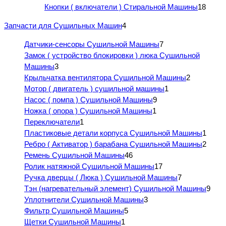
Кнопки ( включатели ) Стиральной Машины
18
Запчасти для Сушильных Машин
4
Датчики-сенсоры Сушильной Машины
7
Замок ( устройство блокировки ) люка Сушильной
Машины
3
Крыльчатка вентилятора Сушильной Машины
2
Мотор ( двигатель ) сушильной машины
1
Насос ( помпа ) Сушильной Машины
9
Ножка ( опора ) Сушильной Машины
1
Переключатели
1
Пластиковые детали корпуса Сушильной Машины
1
Ребро ( Активатор ) барабана Сушильной Машины
2
Ремень Сушильной Машины
46
Ролик натяжной Сушильной Машины
17
Ручка дверцы ( Люка ) Сушильной Машины
7
Тэн (нагревательный элемент) Сушильной Машины
9
Уплотнители Сушильной Машины
3
Фильтр Сушильной Машины
5
Щетки Сушильной Машины
1