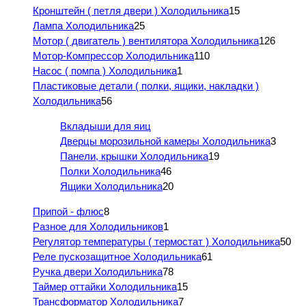
Кронштейн ( петля двери ) Холодильника
15
Лампа Холодильника
25
Мотор ( двигатель ) вентилятора Холодильника
126
Мотор-Компрессор Холодильника
110
Насос ( помпа ) Холодильника
1
Пластиковые детали ( полки, ящики, накладки )
Холодильника
56
Вкладыши для яиц
Дверцы морозильной камеры Холодильника
3
Панели, крышки Холодильника
19
Полки Холодильника
46
Ящики Холодильника
20
Припой - флюс
8
Разное для Холодильников
1
Регулятор температуры ( термостат ) Холодильника
50
Реле пускозащитное Холодильника
61
Ручка двери Холодильника
78
Таймер оттайки Холодильника
15
Трансформатор Холодильника
7