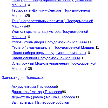
Машины
14
Термостаты-Датчики-Сенсоры Посудомоечной
Машины
25
Тэн ( Нагревательный элемент ) Посудомоечной
Машины
40
Улитка ( крыльчатка ) мотора Посудомоечной
Машины
16
Уплотнитель двери Посудомоечной Машины
30
Фильтр ( улавливатель ) Посудомоечной Машины
11
Шланг набора воды посудомоечной машины
10
Шланг сливной Посудомоечной Машины
11
Электронный Модуль управления Посудомоечной
Машины
135
Запчасти для Пылесосов
Аккумуляторы Пылесосов
5
Двигатель ( мотор ) Пылесоса
86
Держатель ( рамка ) мешка Пылесоса
30
Запчасти для Пылесосов-роботов