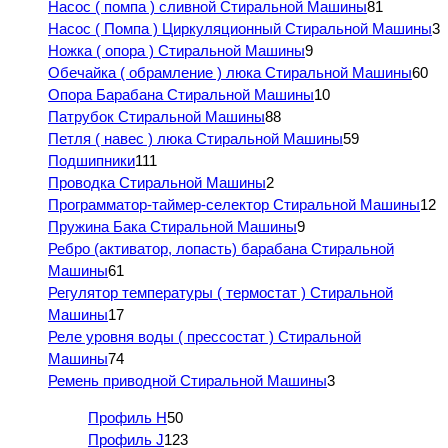
Насос ( помпа ) сливной Стиральной Машины
81
Насос ( Помпа ) Циркуляционный Стиральной Машины
3
Ножка ( опора ) Стиральной Машины
9
Обечайка ( обрамление ) люка Стиральной Машины
60
Опора Барабана Стиральной Машины
10
Патрубок Стиральной Машины
88
Петля ( навес ) люка Стиральной Машины
59
Подшипники
111
Проводка Стиральной Машины
2
Программатор-таймер-селектор Стиральной Машины
12
Пружина Бака Стиральной Машины
9
Ребро (активатор, лопасть) барабана Стиральной
Машины
61
Регулятор температуры ( термостат ) Стиральной
Машины
17
Реле уровня воды ( прессостат ) Стиральной
Машины
74
Ремень приводной Стиральной Машины
3
Профиль H
50
Профиль J
123