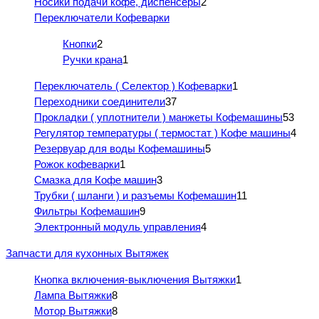
Носики подачи кофе, диспенсеры
2
Переключатели Кофеварки
Кнопки
2
Ручки крана
1
Переключатель ( Селектор ) Кофеварки
1
Переходники соединители
37
Прокладки ( уплотнители ) манжеты Кофемашины
53
Регулятор температуры ( термостат ) Кофе машины
4
Резервуар для воды Кофемашины
5
Рожок кофеварки
1
Смазка для Кофе машин
3
Трубки ( шланги ) и разъемы Кофемашин
11
Фильтры Кофемашин
9
Электронный модуль управления
4
Запчасти для кухонных Вытяжек
Кнопка включения-выключения Вытяжки
1
Лампа Вытяжки
8
Мотор Вытяжки
8