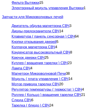
Фильтр Вытяжки
15
Электронный модуль управления Вытяжки
1
Запчасти для Микроволновых печей
Двигатель обдува магнетрона СВЧ
3
Диоды-предохранители СВЧ
14
Клавиатура ( панель сенсорная ) СВЧ
64
Кнопки открывания дверей
5
Колпачок магнетрона СВЧ
4
Конденсатор высоковольтный СВЧ
8
Крючок дверки СВЧ
25
Куплер ( вращения тарелки ) СВЧ
23
Лампа СВЧ
4
Магнетрон Микроволновой Печи
38
Модуль ( плата управления ) СВЧ
14
Мотор привода тарелки СВЧ
20
Регулятор температуры ( термостат ) СВЧ
4
Роллер ( Кольцо ) вращения тарелки СВЧ
21
Слюда СВЧ
6
Тарелка ( блюдо ) СВЧ
24