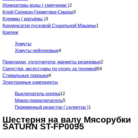
Ионизаторы воды ( смягчение )
2
Клей-Силикон-Герметики-Смазки
3
Клеммы ( разъёмы )
3
Конденсатор пусковой Сушильной Машины
1
Крепеж
Хомуты
Хомуты нейлоновые
4
Прокладки, уплотнители, манжеты резиновые
2
Средства, аксессуары по уходу за техникой
54
Стиральные порошки
4
Электронные компоненты
Выключатель-кнопка
12
Микро-переключатель
5
Переменный резистор ( селектор )
1
Шестерня на валу Мясорубки
SATURN ST-FP0095