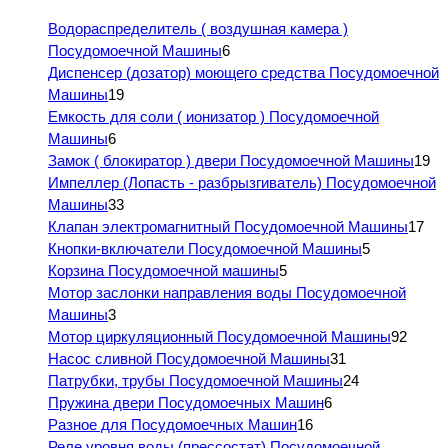
Водораспределитель ( воздушная камера )
Посудомоечной Машины
6
Диспенсер (дозатор) моющего средства Посудомоечной
Машины
19
Емкость для соли ( ионизатор ) Посудомоечной
Машины
6
Замок ( блокиратор ) двери Посудомоечной Машины
19
Импеллер (Лопасть - разбрызгиватель) Посудомоечной
Машины
33
Клапан электромагнитный Посудомоечной Машины
17
Кнопки-включатели Посудомоечной Машины
5
Корзина Посудомоечной машины
5
Мотор заслонки направления воды Посудомоечной
Машины
3
Мотор циркуляционный Посудомоечной Машины
92
Насос сливной Посудомоечной Машины
31
Патрубки, трубы Посудомоечной Машины
24
Пружина двери Посудомоечных Машин
6
Разное для Посудомоечных Машин
16
Реле уровня воды (прессостат) Посудомоечной