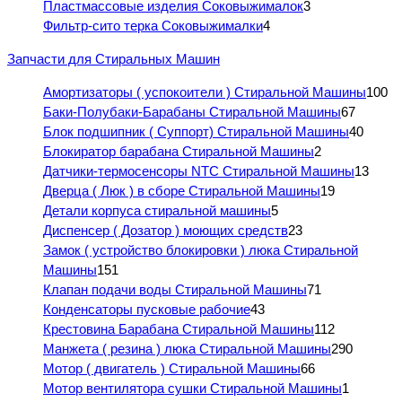
Пластмассовые изделия Соковыжималок
3
Фильтр-сито терка Соковыжималки
4
Запчасти для Стиральных Машин
Амортизаторы ( успокоители ) Стиральной Машины
100
Баки-Полубаки-Барабаны Стиральной Машины
67
Блок подшипник ( Суппорт) Стиральной Машины
40
Блокиратор барабана Стиральной Машины
2
Датчики-термосенсоры NTC Стиральной Машины
13
Дверца ( Люк ) в сборе Стиральной Машины
19
Детали корпуса стиральной машины
5
Диспенсер ( Дозатор ) моющих средств
23
Замок ( устройство блокировки ) люка Стиральной
Машины
151
Клапан подачи воды Стиральной Машины
71
Конденсаторы пусковые рабочие
43
Крестовина Барабана Стиральной Машины
112
Манжета ( резина ) люка Стиральной Машины
290
Мотор ( двигатель ) Стиральной Машины
66
Мотор вентилятора сушки Стиральной Машины
1