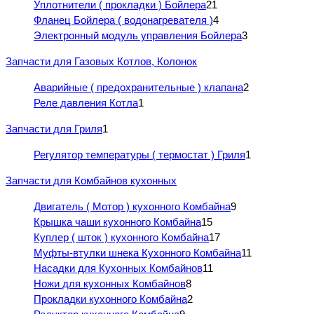
Уплотнители ( прокладки ) Бойлера
21
Фланец Бойлера ( водонагревателя )
4
Электронный модуль управления Бойлера
3
Запчасти для Газовых Котлов, Колонок
Аварийные ( предохранительные ) клапана
2
Реле давления Котла
1
Запчасти для Гриля
1
Регулятор температуры ( термостат ) Гриля
1
Запчасти для Комбайнов кухонных
Двигатель ( Мотор ) кухонного Комбайна
9
Крышка чаши кухонного Комбайна
15
Куплер ( шток ) кухонного Комбайна
17
Муфты-втулки шнека Кухонного Комбайна
11
Насадки для Кухонных Комбайнов
11
Ножи для кухонных Комбайнов
8
Прокладки кухонного Комбайна
2