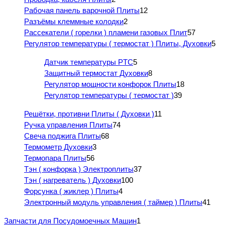
Рабочая панель варочной Плиты
12
Разъёмы клеммные колодки
2
Рассекатели ( горелки ) пламени газовых Плит
57
Регулятор температуры ( термостат ) Плиты, Духовки
5
Датчик температуры PTC
5
Защитный термостат Духовки
8
Регулятор мощности конфорок Плиты
18
Регулятор температуры ( термостат )
39
Решётки, противни Плиты ( Духовки )
11
Ручка управления Плиты
74
Свеча поджига Плиты
68
Термометр Духовки
3
Термопара Плиты
56
Тэн ( конфорка ) Электроплиты
37
Тэн ( нагреватель ) Духовки
100
Форсунка ( жиклер ) Плиты
4
Электронный модуль управления ( таймер ) Плиты
41
Запчасти для Посудомоечных Машин
1