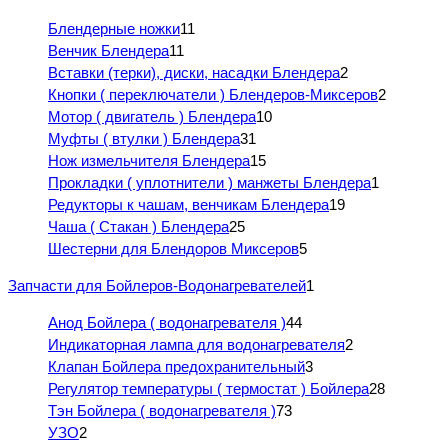
Блендерные ножки
11
Венчик Блендера
11
Вставки (терки), диски, насадки Блендера
2
Кнопки ( переключатели ) Блендеров-Миксеров
2
Мотор ( двигатель ) Блендера
10
Муфты ( втулки ) Блендера
31
Нож измельчителя Блендера
15
Прокладки ( уплотнители ) манжеты Блендера
1
Редукторы к чашам, венчикам Блендера
19
Чаша ( Стакан ) Блендера
25
Шестерни для Блендоров Миксеров
5
Запчасти для Бойлеров-Водонагревателей
1
Анод Бойлера ( водонагревателя )
44
Индикаторная лампа для водонагревателя
2
Клапан Бойлера предохранительный
3
Регулятор температуры ( термостат ) Бойлера
28
Тэн Бойлера ( водонагревателя )
73
УЗО
2