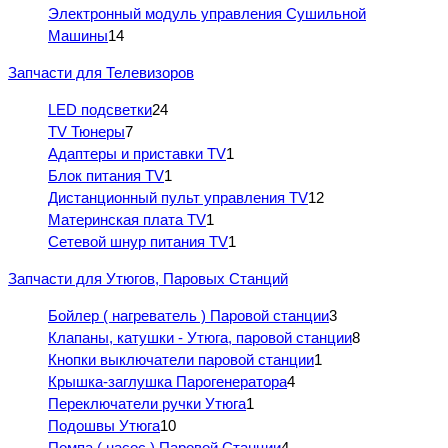
Электронный модуль управления Сушильной
Машины
14
Запчасти для Телевизоров
LED подсветки
24
TV Тюнеры
7
Адаптеры и приставки TV
1
Блок питания TV
1
Дистанционный пульт управления TV
12
Материнская плата TV
1
Сетевой шнур питания TV
1
Запчасти для Утюгов, Паровых Станций
Бойлер ( нагреватель ) Паровой станции
3
Клапаны, катушки - Утюга, паровой станции
8
Кнопки выключатели паровой станции
1
Крышка-заглушка Парогенератора
4
Переключатели ручки Утюга
1
Подошвы Утюга
10
Помпа ( насос ) Паровой Станции
4