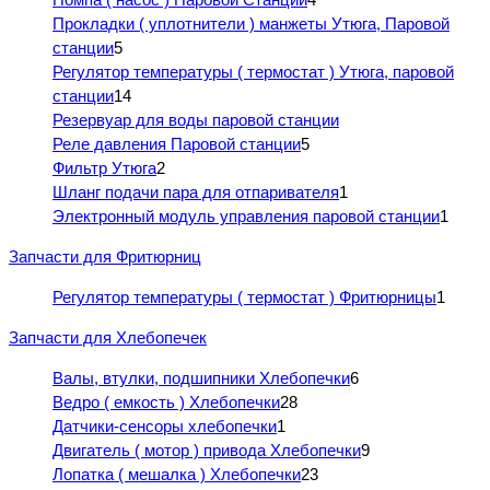
Прокладки ( уплотнители ) манжеты Утюга, Паровой
станции
5
Регулятор температуры ( термостат ) Утюга, паровой
станции
14
Резервуар для воды паровой станции
Реле давления Паровой станции
5
Фильтр Утюга
2
Шланг подачи пара для отпаривателя
1
Электронный модуль управления паровой станции
1
Запчасти для Фритюрниц
Регулятор температуры ( термостат ) Фритюрницы
1
Запчасти для Хлебопечек
Валы, втулки, подшипники Хлебопечки
6
Ведро ( емкость ) Хлебопечки
28
Датчики-сенсоры хлебопечки
1
Двигатель ( мотор ) привода Хлебопечки
9
Лопатка ( мешалка ) Хлебопечки
23