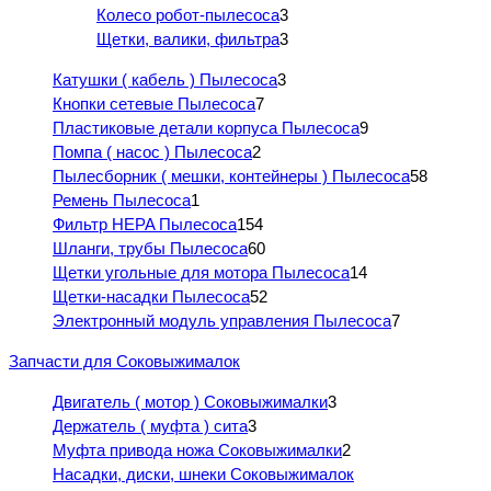
Колесо робот-пылесоса
3
Щетки, валики, фильтра
3
Катушки ( кабель ) Пылесоса
3
Кнопки сетевые Пылесоса
7
Пластиковые детали корпуса Пылесоса
9
Помпа ( насос ) Пылесоса
2
Пылесборник ( мешки, контейнеры ) Пылесоса
58
Ремень Пылесоса
1
Фильтр HEPA Пылесоса
154
Шланги, трубы Пылесоса
60
Щетки угольные для мотора Пылесоса
14
Щетки-насадки Пылесоса
52
Электронный модуль управления Пылесоса
7
Запчасти для Соковыжималок
Двигатель ( мотор ) Соковыжималки
3
Держатель ( муфта ) сита
3
Муфта привода ножа Соковыжималки
2
Насадки, диски, шнеки Соковыжималок