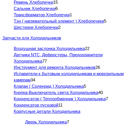
Ремень Хлебопечки
15
Сальник Хлебопечки
6
Трансформатор Хлебопечки
1
Тэн ( нагревательный элемент ) Хлебопечеки
5
Шестерня Хлебопечки
2
Запчасти для Холодильников
Воздушная заслонка Холодильника
22
Датчики NTC, Дефростеры, Предохранители
Холодильника
77
Инструмент для ремонта Холодильников
26
Испарители к бытовым холодильникам и морозильным
камерам
34
Клапан ( Соленоид ) Холодильника
5
Кнопка-Выключатель света Холодильника
40
Конденсатор ( Теплообменник ) Холодильника
7
Конденсатор пусковой
11
Корпусные детали Холодильника
Дверь Холодильника
7