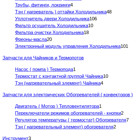
Трубы, фитинги, локринги
4
Тэн ( нагреватель ) оттайки Холодильника
48
Уплотнитель двери Холодильника
106
Фильтр осушитель Холодильника
10
Фильтра очистки Холодильника
18
Фреоны-масла
20
Электронный модуль управления Холодильника
101
Запчасти для Чайников и Термопотов
Насос ( помпа ) Термопода
1
Термостат с контактной группой Чайника
10
Тэн (нагревательный элемент) Чайника
4
Запчасти для электрических Обогревателей ( конвекторов )
Двигатель ( Мотор ) Тепловентилятора
1
Переключатели режимов обогревателей - кнопки
2
Регулятор температуры ( термостат) Обогревателя
7
Тэн ( нагревательный элемент) обогревателя
2
Инструмент
3