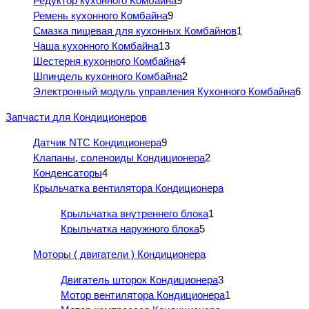
Редуктор кухонного Комбайна
9
Ремень кухонного Комбайна
9
Смазка пищевая для кухонных Комбайнов
1
Чаша кухонного Комбайна
13
Шестерня кухонного Комбайна
4
Шпиндель кухонного Комбайна
2
Электронный модуль управления Кухонного Комбайна
6
Запчасти для Кондиционеров
Датчик NTC Кондиционера
9
Клапаны, соленоиды Кондиционера
2
Конденсаторы
4
Крыльчатка вентилятора Кондиционера
Крыльчатка внутреннего блока
1
Крыльчатка наружного блока
5
Моторы ( двигатели ) Кондиционера
Двигатель шторок Кондиционера
3
Мотор вентилятора Кондиционера
1