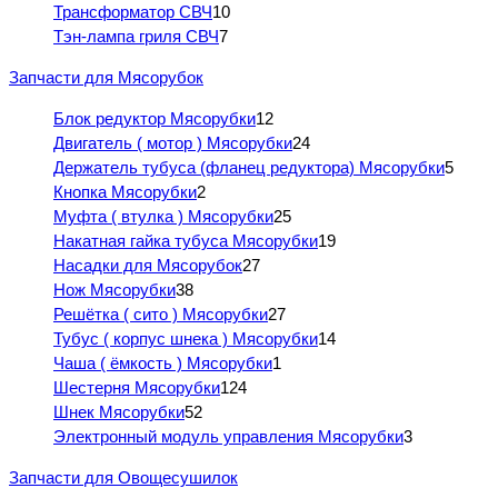
Трансформатор СВЧ
10
Тэн-лампа гриля СВЧ
7
Запчасти для Мясорубок
Блок редуктор Мясорубки
12
Двигатель ( мотор ) Мясорубки
24
Держатель тубуса (фланец редуктора) Мясорубки
5
Кнопка Мясорубки
2
Муфта ( втулка ) Мясорубки
25
Накатная гайка тубуса Мясорубки
19
Насадки для Мясорубок
27
Нож Мясорубки
38
Решётка ( сито ) Мясорубки
27
Тубус ( корпус шнека ) Мясорубки
14
Чаша ( ёмкость ) Мясорубки
1
Шестерня Мясорубки
124
Шнек Мясорубки
52
Электронный модуль управления Мясорубки
3
Запчасти для Овощесушилок