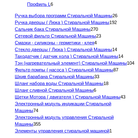
Профиль L
6
Ручка выбора программ Стиральной Машины
26
Ручка дверцы ( Люка ) Стиральной Машины
192
Сальник бака Стиральной Машины
270
Сетевой фильтр Стиральной Машины
23
Смазки - силиконы - герметики - клея
4
Стекло дверцы ( Люка ) Стиральной Машины
14
Таходатчик ( датчик хола ) Стиральной Машины
14
Тэн (нагревательный элемент) Стиральной Машины
104
Фильтр помпы ( насоса ) Стиральной Машины
87
Шкив барабана Стиральной Машины
33
Шланг набора воды Стиральной Машины
18
Шланг сливной Стиральной Машины
6
Щетки Мотора ( двигателя ) Стиральной Машины
43
Электронный модуль индикации Стиральной
Машины
74
Электронный модуль управления Стиральной
Машины
355
Элементы управления стиральной машиной
1