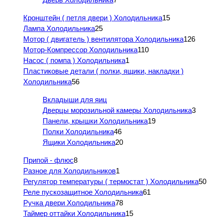
Кронштейн ( петля двери ) Холодильника
15
Лампа Холодильника
25
Мотор ( двигатель ) вентилятора Холодильника
126
Мотор-Компрессор Холодильника
110
Насос ( помпа ) Холодильника
1
Пластиковые детали ( полки, ящики, накладки )
Холодильника
56
Вкладыши для яиц
Дверцы морозильной камеры Холодильника
3
Панели, крышки Холодильника
19
Полки Холодильника
46
Ящики Холодильника
20
Припой - флюс
8
Разное для Холодильников
1
Регулятор температуры ( термостат ) Холодильника
50
Реле пускозащитное Холодильника
61
Ручка двери Холодильника
78
Таймер оттайки Холодильника
15