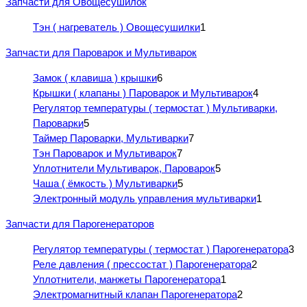
Запчасти для Овощесушилок
Тэн ( нагреватель ) Овощесушилки
1
Запчасти для Пароварок и Мультиварок
Замок ( клавиша ) крышки
6
Крышки ( клапаны ) Пароварок и Мультиварок
4
Регулятор температуры ( термостат ) Мультиварки,
Пароварки
5
Таймер Пароварки, Мультиварки
7
Тэн Пароварок и Мультиварок
7
Уплотнители Мультиварок, Пароварок
5
Чаша ( ёмкость ) Мультиварки
5
Электронный модуль управления мультиварки
1
Запчасти для Парогенераторов
Регулятор температуры ( термостат ) Парогенератора
3
Реле давления ( прессостат ) Парогенератора
2
Уплотнители, манжеты Парогенератора
1
Электромагнитный клапан Парогенератора
2