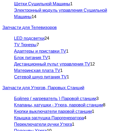
Щетки Сушильной Машины
1
Электронный модуль управления Сушильной
Машины
14
Запчасти для Телевизоров
LED подсветки
24
TV Тюнеры
7
Адаптеры и приставки TV
1
Блок питания TV
1
Дистанционный пульт управления TV
12
Материнская плата TV
1
Сетевой шнур питания TV
1
Запчасти для Утюгов, Паровых Станций
Бойлер ( нагреватель ) Паровой станции
3
Клапаны, катушки - Утюга, паровой станции
8
Кнопки выключатели паровой станции
1
Крышка-заглушка Парогенератора
4
Переключатели ручки Утюга
1
Подошвы Утюга
10