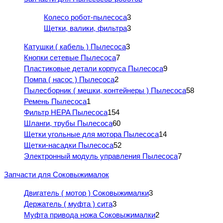
Колесо робот-пылесоса
3
Щетки, валики, фильтра
3
Катушки ( кабель ) Пылесоса
3
Кнопки сетевые Пылесоса
7
Пластиковые детали корпуса Пылесоса
9
Помпа ( насос ) Пылесоса
2
Пылесборник ( мешки, контейнеры ) Пылесоса
58
Ремень Пылесоса
1
Фильтр HEPA Пылесоса
154
Шланги, трубы Пылесоса
60
Щетки угольные для мотора Пылесоса
14
Щетки-насадки Пылесоса
52
Электронный модуль управления Пылесоса
7
Запчасти для Соковыжималок
Двигатель ( мотор ) Соковыжималки
3
Держатель ( муфта ) сита
3
Муфта привода ножа Соковыжималки
2