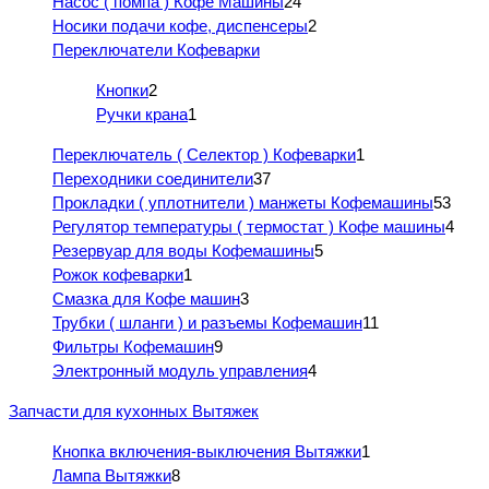
Насос ( помпа ) Кофе Машины
24
Носики подачи кофе, диспенсеры
2
Переключатели Кофеварки
Кнопки
2
Ручки крана
1
Переключатель ( Селектор ) Кофеварки
1
Переходники соединители
37
Прокладки ( уплотнители ) манжеты Кофемашины
53
Регулятор температуры ( термостат ) Кофе машины
4
Резервуар для воды Кофемашины
5
Рожок кофеварки
1
Смазка для Кофе машин
3
Трубки ( шланги ) и разъемы Кофемашин
11
Фильтры Кофемашин
9
Электронный модуль управления
4
Запчасти для кухонных Вытяжек
Кнопка включения-выключения Вытяжки
1
Лампа Вытяжки
8