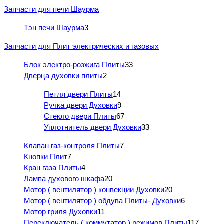
Запчасти для печи Шаурма
Тэн печи Шаурма
3
Запчасти для Плит электрических и газовых
Блок электро-розжига Плиты
33
Дверца духовки плиты
2
Петля двери Плиты
14
Ручка двери Духовки
9
Стекло двери Плиты
67
Уплотнитель двери Духовки
33
Клапан газ-контроля Плиты
7
Кнопки Плит
7
Кран газа Плиты
4
Лампа духового шкафа
20
Мотор ( вентилятор ) конвекции Духовки
20
Мотор ( вентилятор ) обдува Плиты- Духовки
6
Мотор гриля Духовки
11
Переключатель ( коммутатор ) режимов Плиты
117