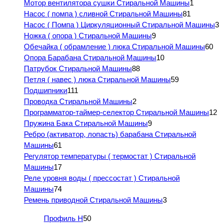
Мотор вентилятора сушки Стиральной Машины
1
Насос ( помпа ) сливной Стиральной Машины
81
Насос ( Помпа ) Циркуляционный Стиральной Машины
3
Ножка ( опора ) Стиральной Машины
9
Обечайка ( обрамление ) люка Стиральной Машины
60
Опора Барабана Стиральной Машины
10
Патрубок Стиральной Машины
88
Петля ( навес ) люка Стиральной Машины
59
Подшипники
111
Проводка Стиральной Машины
2
Программатор-таймер-селектор Стиральной Машины
12
Пружина Бака Стиральной Машины
9
Ребро (активатор, лопасть) барабана Стиральной
Машины
61
Регулятор температуры ( термостат ) Стиральной
Машины
17
Реле уровня воды ( прессостат ) Стиральной
Машины
74
Ремень приводной Стиральной Машины
3
Профиль H
50