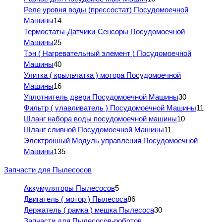
Реле уровня воды (прессостат) Посудомоечной
Машины
14
Термостаты-Датчики-Сенсоры Посудомоечной
Машины
25
Тэн ( Нагревательный элемент ) Посудомоечной
Машины
40
Улитка ( крыльчатка ) мотора Посудомоечной
Машины
16
Уплотнитель двери Посудомоечной Машины
30
Фильтр ( улавливатель ) Посудомоечной Машины
11
Шланг набора воды посудомоечной машины
10
Шланг сливной Посудомоечной Машины
11
Электронный Модуль управления Посудомоечной
Машины
135
Запчасти для Пылесосов
Аккумуляторы Пылесосов
5
Двигатель ( мотор ) Пылесоса
86
Держатель ( рамка ) мешка Пылесоса
30
Запчасти для Пылесосов-роботов