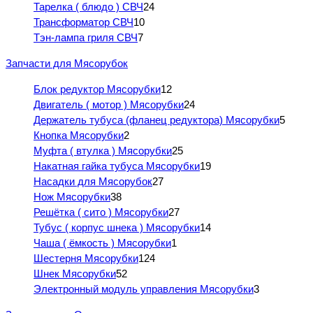
Тарелка ( блюдо ) СВЧ
24
Трансформатор СВЧ
10
Тэн-лампа гриля СВЧ
7
Запчасти для Мясорубок
Блок редуктор Мясорубки
12
Двигатель ( мотор ) Мясорубки
24
Держатель тубуса (фланец редуктора) Мясорубки
5
Кнопка Мясорубки
2
Муфта ( втулка ) Мясорубки
25
Накатная гайка тубуса Мясорубки
19
Насадки для Мясорубок
27
Нож Мясорубки
38
Решётка ( сито ) Мясорубки
27
Тубус ( корпус шнека ) Мясорубки
14
Чаша ( ёмкость ) Мясорубки
1
Шестерня Мясорубки
124
Шнек Мясорубки
52
Электронный модуль управления Мясорубки
3