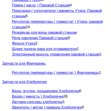
Помпа ( насос ) Паровой Станции
4
Прокладки ( уплотнители ) манжеты Утюга, Паровой
станции
5
Регулятор температуры ( термостат ) Утюга, паровой
станции
14
Резервуар для воды паровой станции
Реле давления Паровой станции
5
Фильтр Утюга
2
Шланг подачи пара для отпаривателя
1
Электронный модуль управления паровой станции
1
Запчасти для Фритюрниц
Регулятор температуры ( термостат ) Фритюрницы
1
Запчасти для Хлебопечек
Валы, втулки, подшипники Хлебопечки
6
Ведро ( емкость ) Хлебопечки
28
Датчики-сенсоры хлебопечки
1
Двигатель ( мотор ) привода Хлебопечки
9