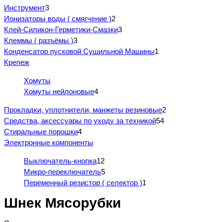
Инструмент
3
Ионизаторы воды ( смягчение )
2
Клей-Силикон-Герметики-Смазки
3
Клеммы ( разъёмы )
3
Конденсатор пусковой Сушильной Машины
1
Крепеж
Хомуты
Хомуты нейлоновые
4
Прокладки, уплотнители, манжеты резиновые
2
Средства, аксессуары по уходу за техникой
54
Стиральные порошки
4
Электронные компоненты
Выключатель-кнопка
12
Микро-переключатель
5
Переменный резистор ( селектор )
1
Шнек Мясорубки