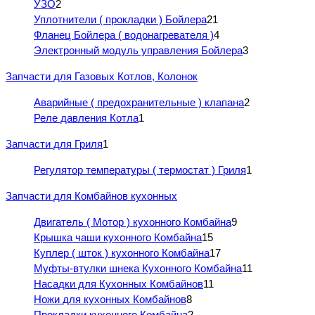
УЗО
2
Уплотнители ( прокладки ) Бойлера
21
Фланец Бойлера ( водонагревателя )
4
Электронный модуль управления Бойлера
3
Запчасти для Газовых Котлов, Колонок
Аварийные ( предохранительные ) клапана
2
Реле давления Котла
1
Запчасти для Гриля
1
Регулятор температуры ( термостат ) Гриля
1
Запчасти для Комбайнов кухонных
Двигатель ( Мотор ) кухонного Комбайна
9
Крышка чаши кухонного Комбайна
15
Куплер ( шток ) кухонного Комбайна
17
Муфты-втулки шнека Кухонного Комбайна
11
Насадки для Кухонных Комбайнов
11
Ножи для кухонных Комбайнов
8
Прокладки кухонного Комбайна
2