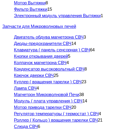
Мотор Вытяжки
8
Фильтр Вытяжки
15
Электронный модуль управления Вытяжки
1
Запчасти для Микроволновых печей
Двигатель обдува магнетрона СВЧ
3
Диоды-предохранители СВЧ
14
Клавиатура ( панель сенсорная ) СВЧ
64
Кнопки открывания дверей
5
Колпачок магнетрона СВЧ
4
Конденсатор высоковольтный СВЧ
8
Крючок дверки СВЧ
25
Куплер ( вращения тарелки ) СВЧ
23
Лампа СВЧ
4
Магнетрон Микроволновой Печи
38
Модуль ( плата управления ) СВЧ
14
Мотор привода тарелки СВЧ
20
Регулятор температуры ( термостат ) СВЧ
4
Роллер ( Кольцо ) вращения тарелки СВЧ
21
Слюда СВЧ
6