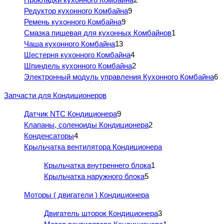
Редуктор кухонного Комбайна
9
Ремень кухонного Комбайна
9
Смазка пищевая для кухонных Комбайнов
1
Чаша кухонного Комбайна
13
Шестерня кухонного Комбайна
4
Шпиндель кухонного Комбайна
2
Электронный модуль управления Кухонного Комбайна
6
Запчасти для Кондиционеров
Датчик NTC Кондиционера
9
Клапаны, соленоиды Кондиционера
2
Конденсаторы
4
Крыльчатка вентилятора Кондиционера
Крыльчатка внутреннего блока
1
Крыльчатка наружного блока
5
Моторы ( двигатели ) Кондиционера
Двигатель шторок Кондиционера
3