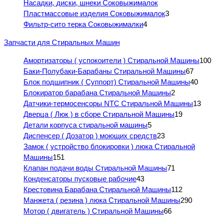
Насадки, диски, шнеки Соковыжималок
Пластмассовые изделия Соковыжималок
3
Фильтр-сито терка Соковыжималки
4
Запчасти для Стиральных Машин
Амортизаторы ( успокоители ) Стиральной Машины
100
Баки-Полубаки-Барабаны Стиральной Машины
67
Блок подшипник ( Суппорт) Стиральной Машины
40
Блокиратор барабана Стиральной Машины
2
Датчики-термосенсоры NTC Стиральной Машины
13
Дверца ( Люк ) в сборе Стиральной Машины
19
Детали корпуса стиральной машины
5
Диспенсер ( Дозатор ) моющих средств
23
Замок ( устройство блокировки ) люка Стиральной
Машины
151
Клапан подачи воды Стиральной Машины
71
Конденсаторы пусковые рабочие
43
Крестовина Барабана Стиральной Машины
112
Манжета ( резина ) люка Стиральной Машины
290
Мотор ( двигатель ) Стиральной Машины
66