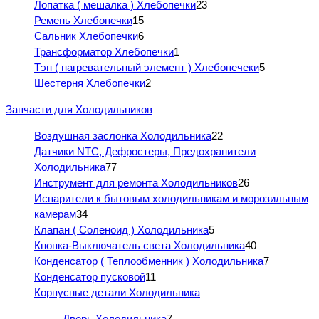
Лопатка ( мешалка ) Хлебопечки
23
Ремень Хлебопечки
15
Сальник Хлебопечки
6
Трансформатор Хлебопечки
1
Тэн ( нагревательный элемент ) Хлебопечеки
5
Шестерня Хлебопечки
2
Запчасти для Холодильников
Воздушная заслонка Холодильника
22
Датчики NTC, Дефростеры, Предохранители
Холодильника
77
Инструмент для ремонта Холодильников
26
Испарители к бытовым холодильникам и морозильным
камерам
34
Клапан ( Соленоид ) Холодильника
5
Кнопка-Выключатель света Холодильника
40
Конденсатор ( Теплообменник ) Холодильника
7
Конденсатор пусковой
11
Корпусные детали Холодильника
Дверь Холодильника
7