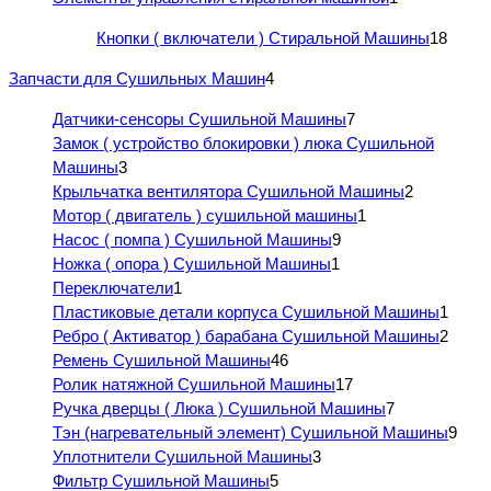
Кнопки ( включатели ) Стиральной Машины
18
Запчасти для Сушильных Машин
4
Датчики-сенсоры Сушильной Машины
7
Замок ( устройство блокировки ) люка Сушильной
Машины
3
Крыльчатка вентилятора Сушильной Машины
2
Мотор ( двигатель ) сушильной машины
1
Насос ( помпа ) Сушильной Машины
9
Ножка ( опора ) Сушильной Машины
1
Переключатели
1
Пластиковые детали корпуса Сушильной Машины
1
Ребро ( Активатор ) барабана Сушильной Машины
2
Ремень Сушильной Машины
46
Ролик натяжной Сушильной Машины
17
Ручка дверцы ( Люка ) Сушильной Машины
7
Тэн (нагревательный элемент) Сушильной Машины
9
Уплотнители Сушильной Машины
3
Фильтр Сушильной Машины
5