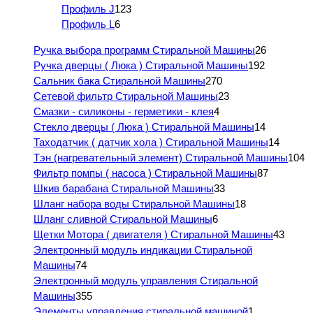
Профиль J
123
Профиль L
6
Ручка выбора программ Стиральной Машины
26
Ручка дверцы ( Люка ) Стиральной Машины
192
Сальник бака Стиральной Машины
270
Сетевой фильтр Стиральной Машины
23
Смазки - силиконы - герметики - клея
4
Стекло дверцы ( Люка ) Стиральной Машины
14
Таходатчик ( датчик хола ) Стиральной Машины
14
Тэн (нагревательный элемент) Стиральной Машины
104
Фильтр помпы ( насоса ) Стиральной Машины
87
Шкив барабана Стиральной Машины
33
Шланг набора воды Стиральной Машины
18
Шланг сливной Стиральной Машины
6
Щетки Мотора ( двигателя ) Стиральной Машины
43
Электронный модуль индикации Стиральной
Машины
74
Электронный модуль управления Стиральной
Машины
355
Элементы управления стиральной машиной
1