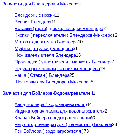
Запчасти для Блендеров и Миксеров
Блендерные ножки
11
Венчик Блендера
11
Вставки (терки), диски, насадки Блендера
2
Кнопки ( переключатели ) Блендеров-Миксеров
2
Мотор ( двигатель ) Блендера
10
Муфты ( втулки ) Блендера
31
Нож измельчителя Блендера
15
Прокладки ( уплотнители ) манжеты Блендера
1
Редукторы к чашам, венчикам Блендера
19
Чаша ( Стакан ) Блендера
25
Шестерни для Блендоров Миксеров
5
Запчасти для Бойлеров-Водонагревателей
1
Анод Бойлера ( водонагревателя )
44
Индикаторная лампа для водонагревателя
2
Клапан Бойлера предохранительный
3
Регулятор температуры ( термостат ) Бойлера
28
Тэн Бойлера ( водонагревателя )
73