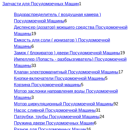
Запчасти для Посудомоечных Машин
1
Водораспределитель ( воздушная камера )
Посудомоечной Машины
6
Диспенсер (дозатор) моющего средства Посудомоечной
Машины
19
Емкость для соли ( ионизатор ) Посудомоечной
Машины
6
Замок ( блокиратор ) двери Посудомоечной Машины
19
Импеллер (Лопасть - разбрызгиватель) Посудомоечной
Машины
33
Клапан электромагнитный Посудомоечной Машины
17
Кнопки-включатели Посудомоечной Машины
5
Корзина Посудомоечной машины
5
Мотор заслонки направления воды Посудомоечной
Машины
3
Мотор циркуляционный Посудомоечной Машины
92
Насос сливной Посудомоечной Машины
31
Патрубки, трубы Посудомоечной Машины
24
Пружина двери Посудомоечных Машин
6
Разное для Посудомоечных Машин
16