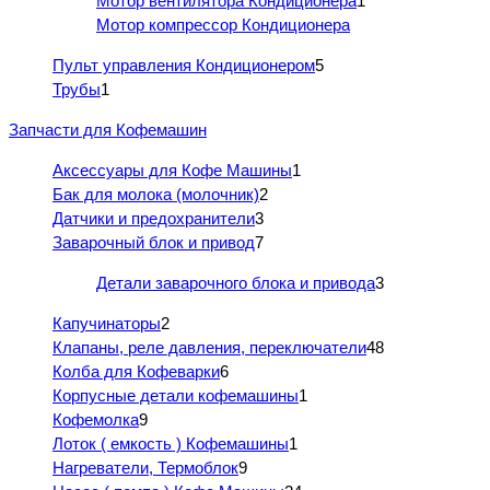
Мотор вентилятора Кондиционера
1
Мотор компрессор Кондиционера
Пульт управления Кондиционером
5
Трубы
1
Запчасти для Кофемашин
Аксессуары для Кофе Машины
1
Бак для молока (молочник)
2
Датчики и предохранители
3
Заварочный блок и привод
7
Детали заварочного блока и привода
3
Капучинаторы
2
Клапаны, реле давления, переключатели
48
Колба для Кофеварки
6
Корпусные детали кофемашины
1
Кофемолка
9
Лоток ( емкость ) Кофемашины
1
Нагреватели, Термоблок
9