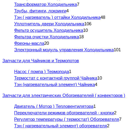
Трансформатор Холодильника
7
Трубы, фитинги, локринги
4
Тэн ( нагреватель ) оттайки Холодильника
48
Уплотнитель двери Холодильника
106
Фильтр осушитель Холодильника
10
Фильтра очистки Холодильника
18
Фреоны-масла
20
Электронный модуль управления Холодильника
101
Запчасти для Чайников и Термопотов
Насос ( помпа ) Термопода
1
Термостат с контактной группой Чайника
10
Тэн (нагревательный элемент) Чайника
4
Запчасти для электрических Обогревателей ( конвекторов )
Двигатель ( Мотор ) Тепловентилятора
1
Переключатели режимов обогревателей - кнопки
2
Регулятор температуры ( термостат) Обогревателя
7
Тэн ( нагревательный элемент) обогревателя
2