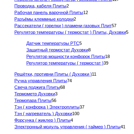
Проводка, кабеля Плиты
2
Рабочая панель варочной Плиты
12
Разъёмы клеммные колодки
2
Рассекатели ( горелки ) пламени газовых Плит
57
Регулятор температуры ( термостат ) Плиты, Духовки
5
Датчик температуры PTC
5
Защитный термостат Духовки
8
Регулятор мощности конфорок Плиты
18
Регулятор температуры ( термостат )
39
Решётки, противни Плиты ( Духовки )
11
Ручка управления Плиты
74
Свеча поджига Плиты
68
Термометр Духовки
3
Термопара Плиты
56
Тэн ( конфорка ) Электроплиты
37
Тэн ( нагреватель ) Духовки
100
Форсунка ( жиклер ) Плиты
4
Электронный модуль управления ( таймер ) Плиты
41