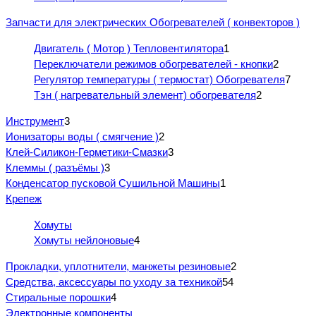
Запчасти для электрических Обогревателей ( конвекторов )
Двигатель ( Мотор ) Тепловентилятора
1
Переключатели режимов обогревателей - кнопки
2
Регулятор температуры ( термостат) Обогревателя
7
Тэн ( нагревательный элемент) обогревателя
2
Инструмент
3
Ионизаторы воды ( смягчение )
2
Клей-Силикон-Герметики-Смазки
3
Клеммы ( разъёмы )
3
Конденсатор пусковой Сушильной Машины
1
Крепеж
Хомуты
Хомуты нейлоновые
4
Прокладки, уплотнители, манжеты резиновые
2
Средства, аксессуары по уходу за техникой
54
Стиральные порошки
4
Электронные компоненты