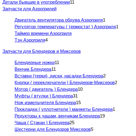
Детали бывшие в употреблении
11
Запчасти для Аэрогрилей
Двигатель вентилятора обдува Аэрогриля
1
Регулятор температуры ( термостат ) Аэрогриля
1
Таймер времени Аэрогриля
Тэн Аэрогриля
4
Запчасти для Блендеров и Миксеров
Блендерные ножки
11
Венчик Блендера
11
Вставки (терки), диски, насадки Блендера
2
Кнопки ( переключатели ) Блендеров-Миксеров
2
Мотор ( двигатель ) Блендера
10
Муфты ( втулки ) Блендера
31
Нож измельчителя Блендера
15
Прокладки ( уплотнители ) манжеты Блендера
1
Редукторы к чашам, венчикам Блендера
19
Чаша ( Стакан ) Блендера
25
Шестерни для Блендоров Миксеров
5