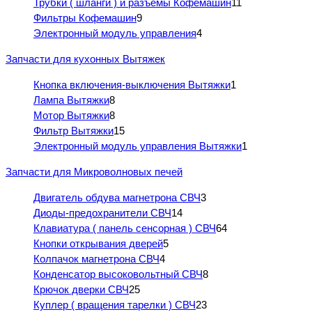
Трубки ( шланги ) и разъемы Кофемашин
11
Фильтры Кофемашин
9
Электронный модуль управления
4
Запчасти для кухонных Вытяжек
Кнопка включения-выключения Вытяжки
1
Лампа Вытяжки
8
Мотор Вытяжки
8
Фильтр Вытяжки
15
Электронный модуль управления Вытяжки
1
Запчасти для Микроволновых печей
Двигатель обдува магнетрона СВЧ
3
Диоды-предохранители СВЧ
14
Клавиатура ( панель сенсорная ) СВЧ
64
Кнопки открывания дверей
5
Колпачок магнетрона СВЧ
4
Конденсатор высоковольтный СВЧ
8
Крючок дверки СВЧ
25
Куплер ( вращения тарелки ) СВЧ
23