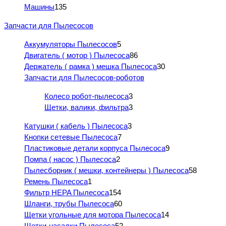
Машины
135
Запчасти для Пылесосов
Аккумуляторы Пылесосов
5
Двигатель ( мотор ) Пылесоса
86
Держатель ( рамка ) мешка Пылесоса
30
Запчасти для Пылесосов-роботов
Колесо робот-пылесоса
3
Щетки, валики, фильтра
3
Катушки ( кабель ) Пылесоса
3
Кнопки сетевые Пылесоса
7
Пластиковые детали корпуса Пылесоса
9
Помпа ( насос ) Пылесоса
2
Пылесборник ( мешки, контейнеры ) Пылесоса
58
Ремень Пылесоса
1
Фильтр HEPA Пылесоса
154
Шланги, трубы Пылесоса
60
Щетки угольные для мотора Пылесоса
14
Щетки-насадки Пылесоса
52