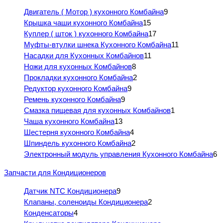
Двигатель ( Мотор ) кухонного Комбайна
9
Крышка чаши кухонного Комбайна
15
Куплер ( шток ) кухонного Комбайна
17
Муфты-втулки шнека Кухонного Комбайна
11
Насадки для Кухонных Комбайнов
11
Ножи для кухонных Комбайнов
8
Прокладки кухонного Комбайна
2
Редуктор кухонного Комбайна
9
Ремень кухонного Комбайна
9
Смазка пищевая для кухонных Комбайнов
1
Чаша кухонного Комбайна
13
Шестерня кухонного Комбайна
4
Шпиндель кухонного Комбайна
2
Электронный модуль управления Кухонного Комбайна
6
Запчасти для Кондиционеров
Датчик NTC Кондиционера
9
Клапаны, соленоиды Кондиционера
2
Конденсаторы
4