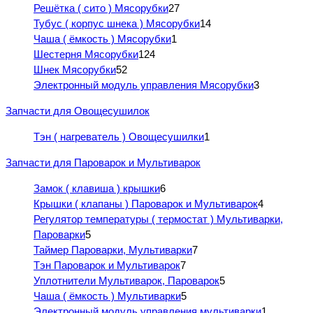
Решётка ( сито ) Мясорубки
27
Тубус ( корпус шнека ) Мясорубки
14
Чаша ( ёмкость ) Мясорубки
1
Шестерня Мясорубки
124
Шнек Мясорубки
52
Электронный модуль управления Мясорубки
3
Запчасти для Овощесушилок
Тэн ( нагреватель ) Овощесушилки
1
Запчасти для Пароварок и Мультиварок
Замок ( клавиша ) крышки
6
Крышки ( клапаны ) Пароварок и Мультиварок
4
Регулятор температуры ( термостат ) Мультиварки,
Пароварки
5
Таймер Пароварки, Мультиварки
7
Тэн Пароварок и Мультиварок
7
Уплотнители Мультиварок, Пароварок
5
Чаша ( ёмкость ) Мультиварки
5
Электронный модуль управления мультиварки
1