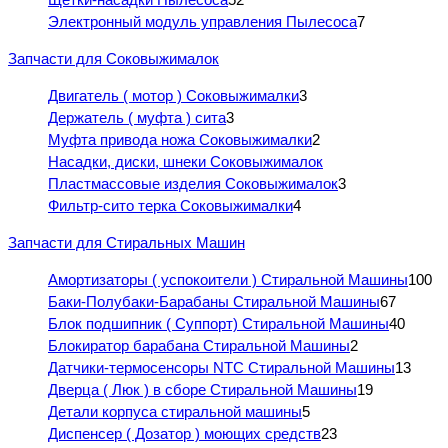
Электронный модуль управления Пылесоса
7
Запчасти для Соковыжималок
Двигатель ( мотор ) Соковыжималки
3
Держатель ( муфта ) сита
3
Муфта привода ножа Соковыжималки
2
Насадки, диски, шнеки Соковыжималок
Пластмассовые изделия Соковыжималок
3
Фильтр-сито терка Соковыжималки
4
Запчасти для Стиральных Машин
Амортизаторы ( успокоители ) Стиральной Машины
100
Баки-Полубаки-Барабаны Стиральной Машины
67
Блок подшипник ( Суппорт) Стиральной Машины
40
Блокиратор барабана Стиральной Машины
2
Датчики-термосенсоры NTC Стиральной Машины
13
Дверца ( Люк ) в сборе Стиральной Машины
19
Детали корпуса стиральной машины
5
Диспенсер ( Дозатор ) моющих средств
23