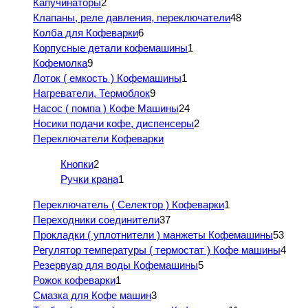
Капучинаторы
2
Клапаны, реле давления, переключатели
48
Колба для Кофеварки
6
Корпусные детали кофемашины
1
Кофемолка
9
Лоток ( емкость ) Кофемашины
1
Нагреватели, Термоблок
9
Насос ( помпа ) Кофе Машины
24
Носики подачи кофе, диспенсеры
2
Переключатели Кофеварки
Кнопки
2
Ручки крана
1
Переключатель ( Селектор ) Кофеварки
1
Переходники соединители
37
Прокладки ( уплотнители ) манжеты Кофемашины
53
Регулятор температуры ( термостат ) Кофе машины
4
Резервуар для воды Кофемашины
5
Рожок кофеварки
1
Смазка для Кофе машин
3