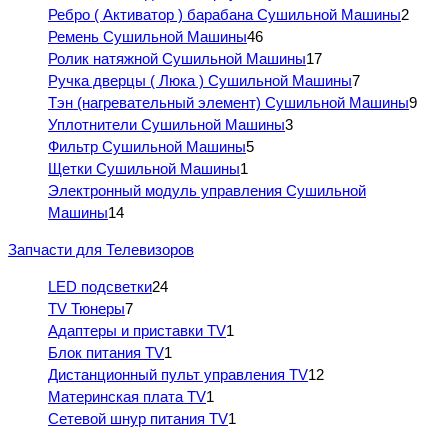
Ребро ( Активатор ) барабана Сушильной Машины
2
Ремень Сушильной Машины
46
Ролик натяжной Сушильной Машины
17
Ручка дверцы ( Люка ) Сушильной Машины
7
Тэн (нагревательный элемент) Сушильной Машины
9
Уплотнители Сушильной Машины
3
Фильтр Сушильной Машины
5
Щетки Сушильной Машины
1
Электронный модуль управления Сушильной
Машины
14
Запчасти для Телевизоров
LED подсветки
24
TV Тюнеры
7
Адаптеры и приставки TV
1
Блок питания TV
1
Дистанционный пульт управления TV
12
Материнская плата TV
1
Сетевой шнур питания TV
1