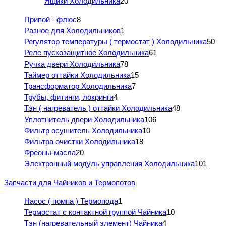
Ящики Холодильника
20
Припой - флюс
8
Разное для Холодильников
1
Регулятор температуры ( термостат ) Холодильника
50
Реле пускозащитное Холодильника
61
Ручка двери Холодильника
78
Таймер оттайки Холодильника
15
Трансформатор Холодильника
7
Трубы, фитинги, локринги
4
Тэн ( нагреватель ) оттайки Холодильника
48
Уплотнитель двери Холодильника
106
Фильтр осушитель Холодильника
10
Фильтра очистки Холодильника
18
Фреоны-масла
20
Электронный модуль управления Холодильника
101
Запчасти для Чайников и Термопотов
Насос ( помпа ) Термопода
1
Термостат с контактной группой Чайника
10
Тэн (нагревательный элемент) Чайника
4