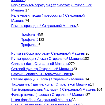
Регулятор температуры ( термостат ) Стиральной
Машины
17
Реле уровня воды ( прессостат ) Стиральной
Машины
74
Ремень приводной Стиральной Машины
3
Профиль H
50
Профиль J
123
Профиль L
6
Ручка выбора программ Стиральной Машины
26
Ручка дверцы ( Люка ) Стиральной Машины
192
Сальник бака Стиральной Машины
270
Сетевой фильтр Стиральной Машины
23
Смазки - силиконы - герметики - клея
4
Стекло дверцы ( Люка ) Стиральной Машины
14
Таходатчик ( датчик хола ) Стиральной Машины
14
Тэн (нагревательный элемент) Стиральной Машины
104
Фильтр помпы ( насоса ) Стиральной Машины
87
Шкив барабана Стиральной Машины
33
Шланг набора воды Стиральной Машины
18