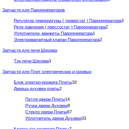
Запчасти для Парогенераторов
Регулятор температуры ( термостат ) Парогенератора
3
Реле давления ( прессостат ) Парогенератора
2
Уплотнители, манжеты Парогенератора
1
Электромагнитный клапан Парогенератора
2
Запчасти для печи Шаурма
Тэн печи Шаурма
3
Запчасти для Плит электрических и газовых
Блок электро-розжига Плиты
33
Дверца духовки плиты
2
Петля двери Плиты
14
Ручка двери Духовки
9
Стекло двери Плиты
67
Уплотнитель двери Духовки
33
Клапан газ-контроля Плиты
7