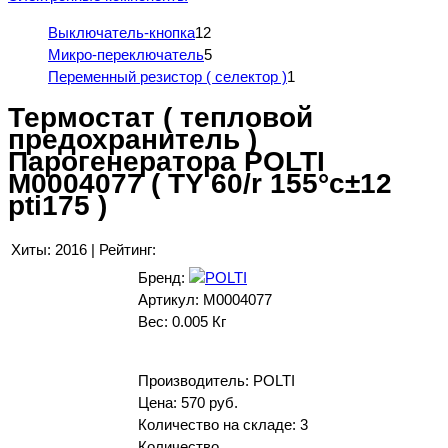
Выключатель-кнопка
12
Микро-переключатель
5
Переменный резистор ( селектор )
1
Термостат ( тепловой
предохранитель )
Парогенератора POLTI
M0004077 ( TY 60/r 155°c±12
pti175 )
Хиты:
2016
|
Рейтинг:
Бренд:
Артикул:
M0004077
Вес:
0.005 Кг
Производитель:
POLTI
Цена:
570 руб.
Количество на складе:
3
Количество