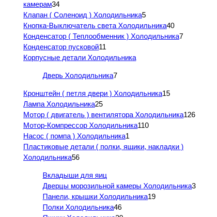
камерам
34
Клапан ( Соленоид ) Холодильника
5
Кнопка-Выключатель света Холодильника
40
Конденсатор ( Теплообменник ) Холодильника
7
Конденсатор пусковой
11
Корпусные детали Холодильника
Дверь Холодильника
7
Кронштейн ( петля двери ) Холодильника
15
Лампа Холодильника
25
Мотор ( двигатель ) вентилятора Холодильника
126
Мотор-Компрессор Холодильника
110
Насос ( помпа ) Холодильника
1
Пластиковые детали ( полки, ящики, накладки )
Холодильника
56
Вкладыши для яиц
Дверцы морозильной камеры Холодильника
3
Панели, крышки Холодильника
19
Полки Холодильника
46