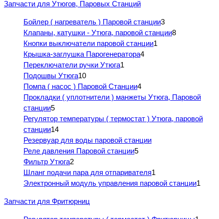
Запчасти для Утюгов, Паровых Станций
Бойлер ( нагреватель ) Паровой станции
3
Клапаны, катушки - Утюга, паровой станции
8
Кнопки выключатели паровой станции
1
Крышка-заглушка Парогенератора
4
Переключатели ручки Утюга
1
Подошвы Утюга
10
Помпа ( насос ) Паровой Станции
4
Прокладки ( уплотнители ) манжеты Утюга, Паровой
станции
5
Регулятор температуры ( термостат ) Утюга, паровой
станции
14
Резервуар для воды паровой станции
Реле давления Паровой станции
5
Фильтр Утюга
2
Шланг подачи пара для отпаривателя
1
Электронный модуль управления паровой станции
1
Запчасти для Фритюрниц