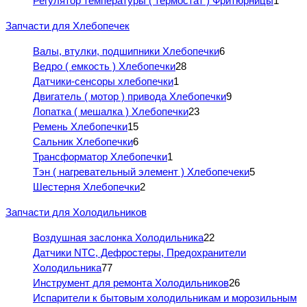
Регулятор температуры ( термостат ) Фритюрницы
1
Запчасти для Хлебопечек
Валы, втулки, подшипники Хлебопечки
6
Ведро ( емкость ) Хлебопечки
28
Датчики-сенсоры хлебопечки
1
Двигатель ( мотор ) привода Хлебопечки
9
Лопатка ( мешалка ) Хлебопечки
23
Ремень Хлебопечки
15
Сальник Хлебопечки
6
Трансформатор Хлебопечки
1
Тэн ( нагревательный элемент ) Хлебопечеки
5
Шестерня Хлебопечки
2
Запчасти для Холодильников
Воздушная заслонка Холодильника
22
Датчики NTC, Дефростеры, Предохранители
Холодильника
77
Инструмент для ремонта Холодильников
26
Испарители к бытовым холодильникам и морозильным