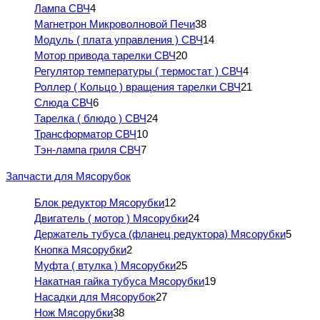
Лампа СВЧ
4
Магнетрон Микроволновой Печи
38
Модуль ( плата управления ) СВЧ
14
Мотор привода тарелки СВЧ
20
Регулятор температуры ( термостат ) СВЧ
4
Роллер ( Кольцо ) вращения тарелки СВЧ
21
Слюда СВЧ
6
Тарелка ( блюдо ) СВЧ
24
Трансформатор СВЧ
10
Тэн-лампа гриля СВЧ
7
Запчасти для Мясорубок
Блок редуктор Мясорубки
12
Двигатель ( мотор ) Мясорубки
24
Держатель тубуса (фланец редуктора) Мясорубки
5
Кнопка Мясорубки
2
Муфта ( втулка ) Мясорубки
25
Накатная гайка тубуса Мясорубки
19
Насадки для Мясорубок
27
Нож Мясорубки
38