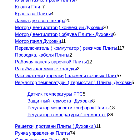
Кнопки Плит
7
Кран газа Плиты
4
Лампа духового шкафа
20
Мотор ( вентилятор ) конвекции Духовки
20
Мотор ( вентилятор ) обдува Плиты- Духовки
6
Мотор гриля Духовки
11
Переключатель ( коммутатор ) режимов Плиты
117
Проводка, кабеля Плиты
2
Рабочая панель варочной Плиты
12
Разъёмы клеммные колодки
2
Рассекатели ( горелки ) пламени газовых Плит
57
Регулятор температуры ( термостат ) Плиты, Духовки
5
Датчик температуры PTC
5
Защитный термостат Духовки
8
Регулятор мощности конфорок Плиты
18
Регулятор температуры ( термостат )
39
Решётки, противни Плиты ( Духовки )
11
Ручка управления Плиты
74
Свеча поджига Плиты
68