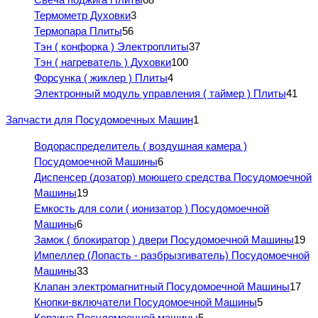
Термометр Духовки
3
Термопара Плиты
56
Тэн ( конфорка ) Электроплиты
37
Тэн ( нагреватель ) Духовки
100
Форсунка ( жиклер ) Плиты
4
Электронный модуль управления ( таймер ) Плиты
41
Запчасти для Посудомоечных Машин
1
Водораспределитель ( воздушная камера )
Посудомоечной Машины
6
Диспенсер (дозатор) моющего средства Посудомоечной
Машины
19
Емкость для соли ( ионизатор ) Посудомоечной
Машины
6
Замок ( блокиратор ) двери Посудомоечной Машины
19
Импеллер (Лопасть - разбрызгиватель) Посудомоечной
Машины
33
Клапан электромагнитный Посудомоечной Машины
17
Кнопки-включатели Посудомоечной Машины
5
Корзина Посудомоечной машины
5