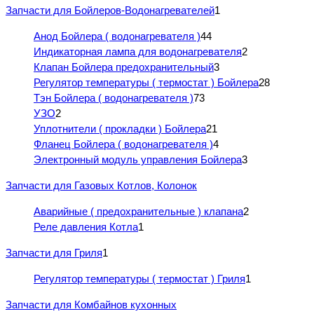
Запчасти для Бойлеров-Водонагревателей
1
Анод Бойлера ( водонагревателя )
44
Индикаторная лампа для водонагревателя
2
Клапан Бойлера предохранительный
3
Регулятор температуры ( термостат ) Бойлера
28
Тэн Бойлера ( водонагревателя )
73
УЗО
2
Уплотнители ( прокладки ) Бойлера
21
Фланец Бойлера ( водонагревателя )
4
Электронный модуль управления Бойлера
3
Запчасти для Газовых Котлов, Колонок
Аварийные ( предохранительные ) клапана
2
Реле давления Котла
1
Запчасти для Гриля
1
Регулятор температуры ( термостат ) Гриля
1
Запчасти для Комбайнов кухонных