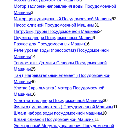
Мотор заслонки направления воды Посудомоечной
Машины
3
Мотор циркуляционный Посудомоечной Машины
92
Насос сливной Посудомоечной Машины
31
Патрубки, трубы Посудомоечной Машины
24
Пружина двери Посудомоечных Машин
6
Разное для Посудомоечных Машин
16
Реле уровня воды (прессостат) Посудомоечной
Машины
14
Термостаты-Датчики-Сенсоры Посудомоечной
Машины
25
Тэн ( Нагревательный элемент ) Посудомоечной
Машины
40
Улитка ( крыльчатка ) мотора Посудомоечной
Машины
16
Уплотнитель двери Посудомоечной Машины
30
Фильтр ( улавливатель ) Посудомоечной Машины
11
Шланг набора воды посудомоечной машины
10
Шланг сливной Посудомоечной Машины
11
Электронный Модуль управления Посудомоечной