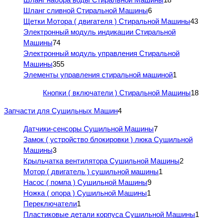
Шланг сливной Стиральной Машины
6
Щетки Мотора ( двигателя ) Стиральной Машины
43
Электронный модуль индикации Стиральной
Машины
74
Электронный модуль управления Стиральной
Машины
355
Элементы управления стиральной машиной
1
Кнопки ( включатели ) Стиральной Машины
18
Запчасти для Сушильных Машин
4
Датчики-сенсоры Сушильной Машины
7
Замок ( устройство блокировки ) люка Сушильной
Машины
3
Крыльчатка вентилятора Сушильной Машины
2
Мотор ( двигатель ) сушильной машины
1
Насос ( помпа ) Сушильной Машины
9
Ножка ( опора ) Сушильной Машины
1
Переключатели
1
Пластиковые детали корпуса Сушильной Машины
1