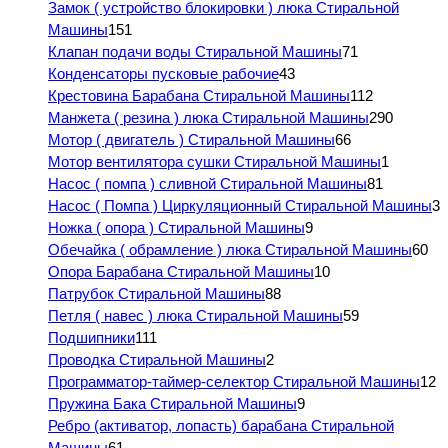
Замок ( устройство блокировки ) люка Стиральной
Машины
151
Клапан подачи воды Стиральной Машины
71
Конденсаторы пусковые рабочие
43
Крестовина Барабана Стиральной Машины
112
Манжета ( резина ) люка Стиральной Машины
290
Мотор ( двигатель ) Стиральной Машины
66
Мотор вентилятора сушки Стиральной Машины
1
Насос ( помпа ) сливной Стиральной Машины
81
Насос ( Помпа ) Циркуляционный Стиральной Машины
3
Ножка ( опора ) Стиральной Машины
9
Обечайка ( обрамление ) люка Стиральной Машины
60
Опора Барабана Стиральной Машины
10
Патрубок Стиральной Машины
88
Петля ( навес ) люка Стиральной Машины
59
Подшипники
111
Проводка Стиральной Машины
2
Программатор-таймер-селектор Стиральной Машины
12
Пружина Бака Стиральной Машины
9
Ребро (активатор, лопасть) барабана Стиральной
Машины
61