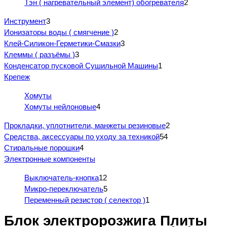
Тэн ( нагревательный элемент) обогревателя
2
Инструмент
3
Ионизаторы воды ( смягчение )
2
Клей-Силикон-Герметики-Смазки
3
Клеммы ( разъёмы )
3
Конденсатор пусковой Сушильной Машины
1
Крепеж
Хомуты
Хомуты нейлоновые
4
Прокладки, уплотнители, манжеты резиновые
2
Средства, аксессуары по уходу за техникой
54
Стиральные порошки
4
Электронные компоненты
Выключатель-кнопка
12
Микро-переключатель
5
Переменный резистор ( селектор )
1
Блок электророзжига Плиты