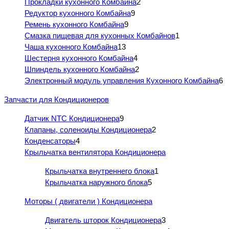
Прокладки кухонного Комбайна
2
Редуктор кухонного Комбайна
9
Ремень кухонного Комбайна
9
Смазка пищевая для кухонных Комбайнов
1
Чаша кухонного Комбайна
13
Шестерня кухонного Комбайна
4
Шпиндель кухонного Комбайна
2
Электронный модуль управления Кухонного Комбайна
6
Запчасти для Кондиционеров
Датчик NTC Кондиционера
9
Клапаны, соленоиды Кондиционера
2
Конденсаторы
4
Крыльчатка вентилятора Кондиционера
Крыльчатка внутреннего блока
1
Крыльчатка наружного блока
5
Моторы ( двигатели ) Кондиционера
Двигатель шторок Кондиционера
3