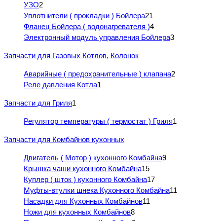
УЗО
2
Уплотнители ( прокладки ) Бойлера
21
Фланец Бойлера ( водонагревателя )
4
Электронный модуль управления Бойлера
3
Запчасти для Газовых Котлов, Колонок
Аварийные ( предохранительные ) клапана
2
Реле давления Котла
1
Запчасти для Гриля
1
Регулятор температуры ( термостат ) Гриля
1
Запчасти для Комбайнов кухонных
Двигатель ( Мотор ) кухонного Комбайна
9
Крышка чаши кухонного Комбайна
15
Куплер ( шток ) кухонного Комбайна
17
Муфты-втулки шнека Кухонного Комбайна
11
Насадки для Кухонных Комбайнов
11
Ножи для кухонных Комбайнов
8