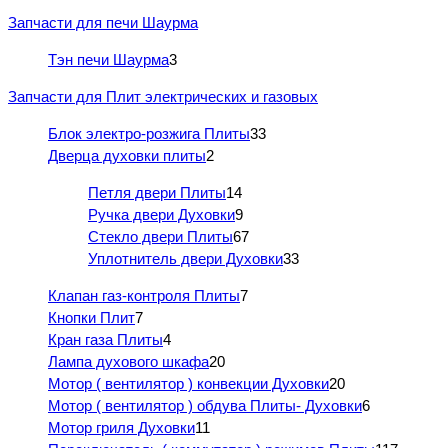
Запчасти для печи Шаурма
Тэн печи Шаурма
3
Запчасти для Плит электрических и газовых
Блок электро-розжига Плиты
33
Дверца духовки плиты
2
Петля двери Плиты
14
Ручка двери Духовки
9
Стекло двери Плиты
67
Уплотнитель двери Духовки
33
Клапан газ-контроля Плиты
7
Кнопки Плит
7
Кран газа Плиты
4
Лампа духового шкафа
20
Мотор ( вентилятор ) конвекции Духовки
20
Мотор ( вентилятор ) обдува Плиты- Духовки
6
Мотор гриля Духовки
11