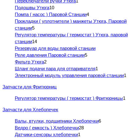
Переключатели ручки Утюга
1
Подошвы Утюга
10
Помпа ( насос ) Паровой Станции
4
Прокладки ( уплотнители ) манжеты Утюга, Паровой
станции
5
Регулятор температуры ( термостат ) Утюга, паровой
станции
14
Резервуар для воды паровой станции
Реле давления Паровой станции
5
Фильтр Утюга
2
Шланг подачи пара для отпаривателя
1
Электронный модуль управления паровой станции
1
Запчасти для Фритюрниц
Регулятор температуры ( термостат ) Фритюрницы
1
Запчасти для Хлебопечек
Валы, втулки, подшипники Хлебопечки
6
Ведро ( емкость ) Хлебопечки
28
Датчики-сенсоры хлебопечки
1