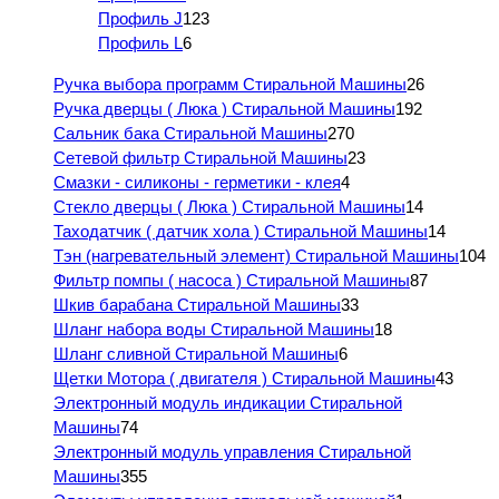
Профиль J
123
Профиль L
6
Ручка выбора программ Стиральной Машины
26
Ручка дверцы ( Люка ) Стиральной Машины
192
Сальник бака Стиральной Машины
270
Сетевой фильтр Стиральной Машины
23
Смазки - силиконы - герметики - клея
4
Стекло дверцы ( Люка ) Стиральной Машины
14
Таходатчик ( датчик хола ) Стиральной Машины
14
Тэн (нагревательный элемент) Стиральной Машины
104
Фильтр помпы ( насоса ) Стиральной Машины
87
Шкив барабана Стиральной Машины
33
Шланг набора воды Стиральной Машины
18
Шланг сливной Стиральной Машины
6
Щетки Мотора ( двигателя ) Стиральной Машины
43
Электронный модуль индикации Стиральной
Машины
74
Электронный модуль управления Стиральной
Машины
355