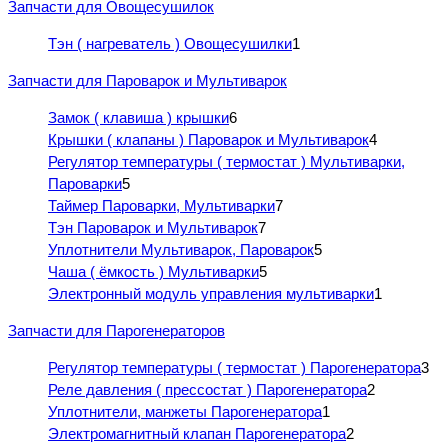
Запчасти для Овощесушилок
Тэн ( нагреватель ) Овощесушилки
1
Запчасти для Пароварок и Мультиварок
Замок ( клавиша ) крышки
6
Крышки ( клапаны ) Пароварок и Мультиварок
4
Регулятор температуры ( термостат ) Мультиварки,
Пароварки
5
Таймер Пароварки, Мультиварки
7
Тэн Пароварок и Мультиварок
7
Уплотнители Мультиварок, Пароварок
5
Чаша ( ёмкость ) Мультиварки
5
Электронный модуль управления мультиварки
1
Запчасти для Парогенераторов
Регулятор температуры ( термостат ) Парогенератора
3
Реле давления ( прессостат ) Парогенератора
2
Уплотнители, манжеты Парогенератора
1
Электромагнитный клапан Парогенератора
2