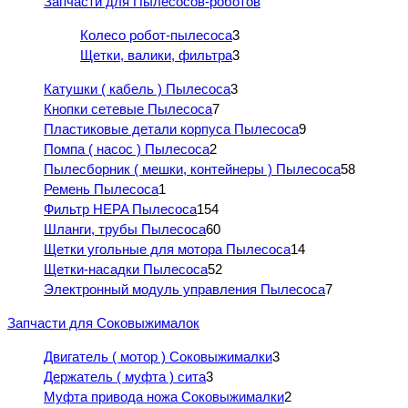
Запчасти для Пылесосов-роботов
Колесо робот-пылесоса
3
Щетки, валики, фильтра
3
Катушки ( кабель ) Пылесоса
3
Кнопки сетевые Пылесоса
7
Пластиковые детали корпуса Пылесоса
9
Помпа ( насос ) Пылесоса
2
Пылесборник ( мешки, контейнеры ) Пылесоса
58
Ремень Пылесоса
1
Фильтр HEPA Пылесоса
154
Шланги, трубы Пылесоса
60
Щетки угольные для мотора Пылесоса
14
Щетки-насадки Пылесоса
52
Электронный модуль управления Пылесоса
7
Запчасти для Соковыжималок
Двигатель ( мотор ) Соковыжималки
3
Держатель ( муфта ) сита
3
Муфта привода ножа Соковыжималки
2