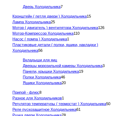
Дверь Холодильника
7
Кронштейн ( петля двери ) Холодильника
15
Лампа Холодильника
25
Мотор ( двигатель ) вентилятора Холодильника
126
Мотор-Компрессор Холодильника
110
Насос ( помпа ) Холодильника
1
Пластиковые детали ( полки, ящики, накладки )
Холодильника
56
Вкладыши для яиц
Дверцы морозильной камеры Холодильника
3
Панели, крышки Холодильника
19
Полки Холодильника
46
Ящики Холодильника
20
Припой - флюс
8
Разное для Холодильников
1
Регулятор температуры ( термостат ) Холодильника
50
Реле пускозащитное Холодильника
61
Ручка двери Холодильника
78