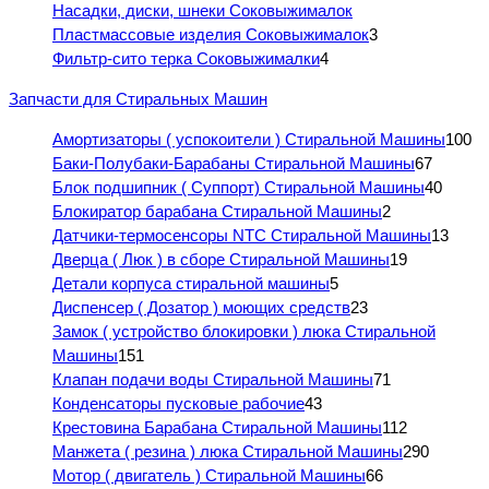
Насадки, диски, шнеки Соковыжималок
Пластмассовые изделия Соковыжималок
3
Фильтр-сито терка Соковыжималки
4
Запчасти для Стиральных Машин
Амортизаторы ( успокоители ) Стиральной Машины
100
Баки-Полубаки-Барабаны Стиральной Машины
67
Блок подшипник ( Суппорт) Стиральной Машины
40
Блокиратор барабана Стиральной Машины
2
Датчики-термосенсоры NTC Стиральной Машины
13
Дверца ( Люк ) в сборе Стиральной Машины
19
Детали корпуса стиральной машины
5
Диспенсер ( Дозатор ) моющих средств
23
Замок ( устройство блокировки ) люка Стиральной
Машины
151
Клапан подачи воды Стиральной Машины
71
Конденсаторы пусковые рабочие
43
Крестовина Барабана Стиральной Машины
112
Манжета ( резина ) люка Стиральной Машины
290
Мотор ( двигатель ) Стиральной Машины
66