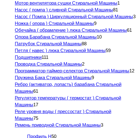
Мотор вентилятора сушки Стиральной Машины
1
Насос ( помпа ) сливной Стиральной Машины
81
Насос ( Помпа ) Циркуляционный Стиральной Машины
3
Ножка ( опора ) Стиральной Машины
9
Обечайка ( обрамление ) люка Стиральной Машины
61
Опора Барабана Стиральной Машины
10
Патрубок Стиральной Машины
88
Петля ( навес ) люка Стиральной Машины
59
Подшипники
111
Проводка Стиральной Машины
2
Программатор-таймер-селектор Стиральной Машины
12
Пружина Бака Стиральной Машины
9
Ребро (активатор, лопасть) барабана Стиральной
Машины
61
Регулятор температуры ( термостат ) Стиральной
Машины
17
Реле уровня воды ( прессостат ) Стиральной
Машины
75
Ремень приводной Стиральной Машины
3
Профиль H
50