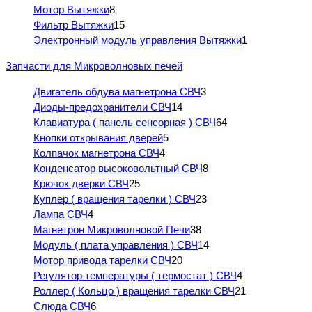
Мотор Вытяжки
8
Фильтр Вытяжки
15
Электронный модуль управления Вытяжки
1
Запчасти для Микроволновых печей
Двигатель обдува магнетрона СВЧ
3
Диоды-предохранители СВЧ
14
Клавиатура ( панель сенсорная ) СВЧ
64
Кнопки открывания дверей
5
Колпачок магнетрона СВЧ
4
Конденсатор высоковольтный СВЧ
8
Крючок дверки СВЧ
25
Куплер ( вращения тарелки ) СВЧ
23
Лампа СВЧ
4
Магнетрон Микроволновой Печи
38
Модуль ( плата управления ) СВЧ
14
Мотор привода тарелки СВЧ
20
Регулятор температуры ( термостат ) СВЧ
4
Роллер ( Кольцо ) вращения тарелки СВЧ
21
Слюда СВЧ
6