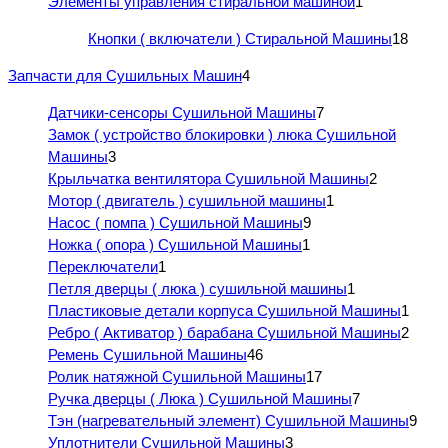
Элементы управления стиральной машиной
1
Кнопки ( включатели ) Стиральной Машины
18
Запчасти для Сушильных Машин
4
Датчики-сенсоры Сушильной Машины
7
Замок ( устройство блокировки ) люка Сушильной
Машины
3
Крыльчатка вентилятора Сушильной Машины
2
Мотор ( двигатель ) сушильной машины
1
Насос ( помпа ) Сушильной Машины
9
Ножка ( опора ) Сушильной Машины
1
Переключатели
1
Петля дверцы ( люка ) сушильной машины
1
Пластиковые детали корпуса Сушильной Машины
1
Ребро ( Активатор ) барабана Сушильной Машины
2
Ремень Сушильной Машины
46
Ролик натяжной Сушильной Машины
17
Ручка дверцы ( Люка ) Сушильной Машины
7
Тэн (нагревательный элемент) Сушильной Машины
9
Уплотнители Сушильной Машины
3