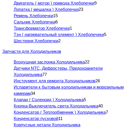
Двигатель ( мотор ) привода Хлебопечки
9
Лопатка ( мешалка ) Хлебопечки
23
Ремень Хлебопечки
15
Сальник Хлебопечки
6
Трансформатор Хлебопечки
1
Тэн ( нагревательный элемент ) Хлебопечеки
5
Шестерня Хлебопечки
2
Запчасти для Холодильников
Воздушная заслонка Холодильника
22
Датчики NTC, Дефростеры, Предохранители
Холодильника
77
Инструмент для ремонта Холодильников
26
Испарители к бытовым холодильникам и морозильным
камерам
34
Клапан ( Соленоид ) Холодильника
5
Кнопка-Выключатель света Холодильника
40
Конденсатор ( Теплообменник ) Холодильника
7
Конденсатор пусковой
11
Корпусные детали Холодильника