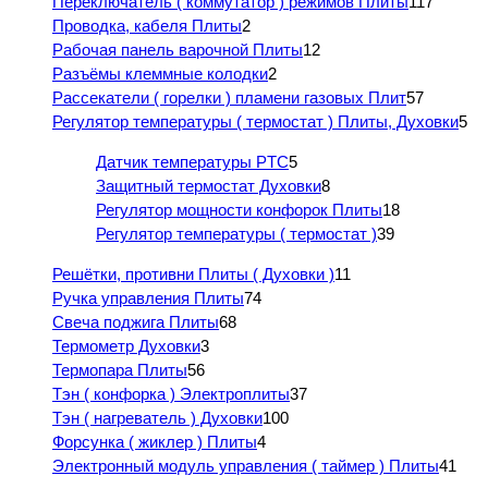
Переключатель ( коммутатор ) режимов Плиты
117
Проводка, кабеля Плиты
2
Рабочая панель варочной Плиты
12
Разъёмы клеммные колодки
2
Рассекатели ( горелки ) пламени газовых Плит
57
Регулятор температуры ( термостат ) Плиты, Духовки
5
Датчик температуры PTC
5
Защитный термостат Духовки
8
Регулятор мощности конфорок Плиты
18
Регулятор температуры ( термостат )
39
Решётки, противни Плиты ( Духовки )
11
Ручка управления Плиты
74
Свеча поджига Плиты
68
Термометр Духовки
3
Термопара Плиты
56
Тэн ( конфорка ) Электроплиты
37
Тэн ( нагреватель ) Духовки
100
Форсунка ( жиклер ) Плиты
4
Электронный модуль управления ( таймер ) Плиты
41