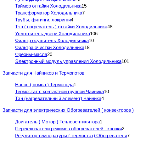
Таймер оттайки Холодильника
15
Трансформатор Холодильника
7
Трубы, фитинги, локринги
4
Тэн ( нагреватель ) оттайки Холодильника
48
Уплотнитель двери Холодильника
106
Фильтр осушитель Холодильника
10
Фильтра очистки Холодильника
18
Фреоны-масла
20
Электронный модуль управления Холодильника
101
Запчасти для Чайников и Термопотов
Насос ( помпа ) Термопода
1
Термостат с контактной группой Чайника
10
Тэн (нагревательный элемент) Чайника
4
Запчасти для электрических Обогревателей ( конвекторов )
Двигатель ( Мотор ) Тепловентилятора
1
Переключатели режимов обогревателей - кнопки
2
Регулятор температуры ( термостат) Обогревателя
7