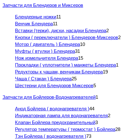
Запчасти для Блендеров и Миксеров
Блендерные ножки
11
Венчик Блендера
11
Вставки (терки), диски, насадки Блендера
2
Кнопки ( переключатели ) Блендеров-Миксеров
2
Мотор ( двигатель ) Блендера
10
Муфты ( втулки ) Блендера
31
Нож измельчителя Блендера
15
Прокладки ( уплотнители ) манжеты Блендера
1
Редукторы к чашам, венчикам Блендера
19
Чаша ( Стакан ) Блендера
25
Шестерни для Блендоров Миксеров
5
Запчасти для Бойлеров-Водонагревателей
1
Анод Бойлера ( водонагревателя )
44
Индикаторная лампа для водонагревателя
2
Клапан Бойлера предохранительный
3
Регулятор температуры ( термостат ) Бойлера
28
Тэн Бойлера ( водонагревателя )
73