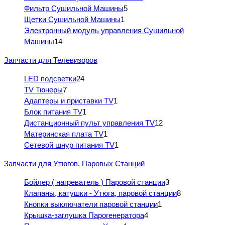
Фильтр Сушильной Машины
5
Щетки Сушильной Машины
1
Электронный модуль управления Сушильной
Машины
14
Запчасти для Телевизоров
LED подсветки
24
TV Тюнеры
7
Адаптеры и приставки TV
1
Блок питания TV
1
Дистанционный пульт управления TV
12
Материнская плата TV
1
Сетевой шнур питания TV
1
Запчасти для Утюгов, Паровых Станций
Бойлер ( нагреватель ) Паровой станции
3
Клапаны, катушки - Утюга, паровой станции
8
Кнопки выключатели паровой станции
1
Крышка-заглушка Парогенератора
4