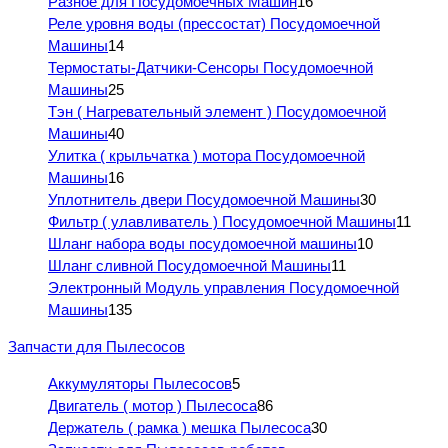
Разное для Посудомоечных Машин
16
Реле уровня воды (прессостат) Посудомоечной
Машины
14
Термостаты-Датчики-Сенсоры Посудомоечной
Машины
25
Тэн ( Нагревательный элемент ) Посудомоечной
Машины
40
Улитка ( крыльчатка ) мотора Посудомоечной
Машины
16
Уплотнитель двери Посудомоечной Машины
30
Фильтр ( улавливатель ) Посудомоечной Машины
11
Шланг набора воды посудомоечной машины
10
Шланг сливной Посудомоечной Машины
11
Электронный Модуль управления Посудомоечной
Машины
135
Запчасти для Пылесосов
Аккумуляторы Пылесосов
5
Двигатель ( мотор ) Пылесоса
86
Держатель ( рамка ) мешка Пылесоса
30