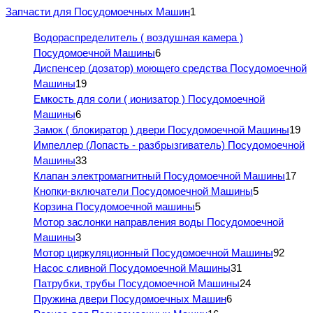
Запчасти для Посудомоечных Машин
1
Водораспределитель ( воздушная камера )
Посудомоечной Машины
6
Диспенсер (дозатор) моющего средства Посудомоечной
Машины
19
Емкость для соли ( ионизатор ) Посудомоечной
Машины
6
Замок ( блокиратор ) двери Посудомоечной Машины
19
Импеллер (Лопасть - разбрызгиватель) Посудомоечной
Машины
33
Клапан электромагнитный Посудомоечной Машины
17
Кнопки-включатели Посудомоечной Машины
5
Корзина Посудомоечной машины
5
Мотор заслонки направления воды Посудомоечной
Машины
3
Мотор циркуляционный Посудомоечной Машины
92
Насос сливной Посудомоечной Машины
31
Патрубки, трубы Посудомоечной Машины
24
Пружина двери Посудомоечных Машин
6