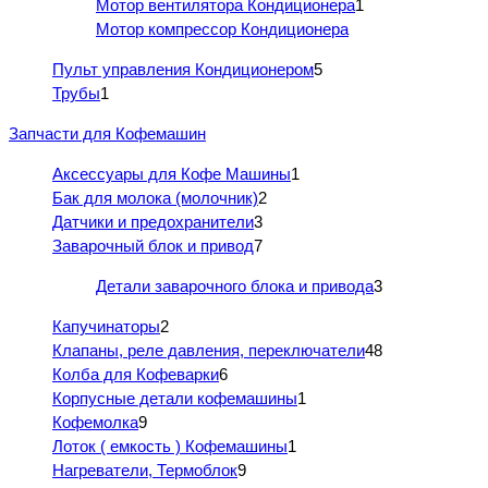
Мотор вентилятора Кондиционера
1
Мотор компрессор Кондиционера
Пульт управления Кондиционером
5
Трубы
1
Запчасти для Кофемашин
Аксессуары для Кофе Машины
1
Бак для молока (молочник)
2
Датчики и предохранители
3
Заварочный блок и привод
7
Детали заварочного блока и привода
3
Капучинаторы
2
Клапаны, реле давления, переключатели
48
Колба для Кофеварки
6
Корпусные детали кофемашины
1
Кофемолка
9
Лоток ( емкость ) Кофемашины
1
Нагреватели, Термоблок
9