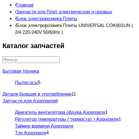
Главная
Запчасти для Плит электрических и газовых
Блок электророзжига Плиты
Блок электророзжига Плиты UNIVERSAL COK601UN (
2/4 220-240V 50/60Hz )
Каталог запчастей
Бытовая техника
Пылесосы
5
Детали бывшие в употреблении
11
Запчасти для Аэрогрилей
Двигатель вентилятора обдува Аэрогриля
1
Регулятор температуры ( термостат ) Аэрогриля
1
Таймер времени Аэрогриля
Тэн Аэрогриля
4