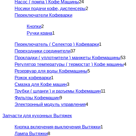
Насос ( помпа ) Кофе Машины
24
Носики подачи кофе, диспенсеры
2
Переключатели Кофеварки
Кнопки
2
Ручки крана
1
Переключатель ( Селектор ) Кофеварки
1
Переходники соединители
37
Прокладки ( уплотнители ) манжеты Кофемашины
53
Регулятор температуры ( термостат ) Кофе машины
4
Резервуар для воды Кофемашины
5
Рожок кофеварки
1
Смазка для Кофе машин
3
Трубки ( шланги ) и разъемы Кофемашин
11
Фильтры Кофемашин
9
Электронный модуль управления
4
Запчасти для кухонных Вытяжек
Кнопка включения-выключения Вытяжки
1
Лампа Вытяжки
8