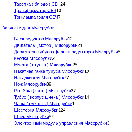
Тарелка ( блюдо ) СВЧ
24
Трансформатор СВЧ
10
Тэн-лампа гриля СВЧ
7
Запчасти для Мясорубок
Блок редуктор Мясорубки
12
Двигатель ( мотор ) Мясорубки
24
Держатель тубуса (фланец редуктора) Мясорубки
5
Кнопка Мясорубки
2
Муфта ( втулка ) Мясорубки
25
Накатная гайка тубуса Мясорубки
19
Насадки для Мясорубок
27
Нож Мясорубки
38
Решётка ( сито ) Мясорубки
27
Тубус ( корпус шнека ) Мясорубки
14
Чаша ( ёмкость ) Мясорубки
1
Шестерня Мясорубки
124
Шнек Мясорубки
52
Электронный модуль управления Мясорубки
3