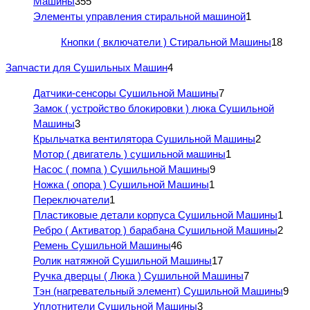
Машины
355
Элементы управления стиральной машиной
1
Кнопки ( включатели ) Стиральной Машины
18
Запчасти для Сушильных Машин
4
Датчики-сенсоры Сушильной Машины
7
Замок ( устройство блокировки ) люка Сушильной
Машины
3
Крыльчатка вентилятора Сушильной Машины
2
Мотор ( двигатель ) сушильной машины
1
Насос ( помпа ) Сушильной Машины
9
Ножка ( опора ) Сушильной Машины
1
Переключатели
1
Пластиковые детали корпуса Сушильной Машины
1
Ребро ( Активатор ) барабана Сушильной Машины
2
Ремень Сушильной Машины
46
Ролик натяжной Сушильной Машины
17
Ручка дверцы ( Люка ) Сушильной Машины
7
Тэн (нагревательный элемент) Сушильной Машины
9
Уплотнители Сушильной Машины
3