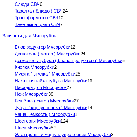
Слюда СВЧ
6
Тарелка ( блюдо ) СВЧ
24
Трансформатор СВЧ
10
Тэн-лампа гриля СВЧ
7
Запчасти для Мясорубок
Блок редуктор Мясорубки
12
Двигатель ( мотор ) Мясорубки
24
Держатель тубуса (фланец редуктора) Мясорубки
5
Кнопка Мясорубки
2
Муфта ( втулка ) Мясорубки
25
Накатная гайка тубуса Мясорубки
19
Насадки для Мясорубок
27
Нож Мясорубки
38
Решётка ( сито ) Мясорубки
27
Тубус ( корпус шнека ) Мясорубки
14
Чаша ( ёмкость ) Мясорубки
1
Шестерня Мясорубки
124
Шнек Мясорубки
52
Электронный модуль управления Мясорубки
3