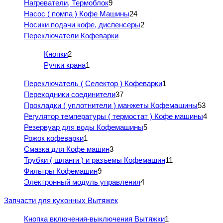
Нагреватели, Термоблок
9
Насос ( помпа ) Кофе Машины
24
Носики подачи кофе, диспенсеры
2
Переключатели Кофеварки
Кнопки
2
Ручки крана
1
Переключатель ( Селектор ) Кофеварки
1
Переходники соединители
37
Прокладки ( уплотнители ) манжеты Кофемашины
53
Регулятор температуры ( термостат ) Кофе машины
4
Резервуар для воды Кофемашины
5
Рожок кофеварки
1
Смазка для Кофе машин
3
Трубки ( шланги ) и разъемы Кофемашин
11
Фильтры Кофемашин
9
Электронный модуль управления
4
Запчасти для кухонных Вытяжек
Кнопка включения-выключения Вытяжки
1