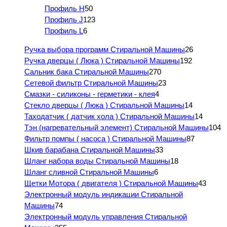
Профиль H
50
Профиль J
123
Профиль L
6
Ручка выбора программ Стиральной Машины
26
Ручка дверцы ( Люка ) Стиральной Машины
192
Сальник бака Стиральной Машины
270
Сетевой фильтр Стиральной Машины
23
Смазки - силиконы - герметики - клея
4
Стекло дверцы ( Люка ) Стиральной Машины
14
Таходатчик ( датчик хола ) Стиральной Машины
14
Тэн (нагревательный элемент) Стиральной Машины
104
Фильтр помпы ( насоса ) Стиральной Машины
87
Шкив барабана Стиральной Машины
33
Шланг набора воды Стиральной Машины
18
Шланг сливной Стиральной Машины
6
Щетки Мотора ( двигателя ) Стиральной Машины
43
Электронный модуль индикации Стиральной
Машины
74
Электронный модуль управления Стиральной