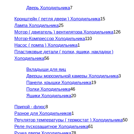
Дверь Холодильника
7
Кронштейн ( петля двери ) Холодильника
15
Лампа Холодильника
25
Мотор ( двигатель ) вентилятора Холодильника
126
Мотор-Компрессор Холодильника
110
Насос ( помпа ) Холодильника
1
Пластиковые детали ( полки, ящики, накладки )
Холодильника
56
Вкладыши для яиц
Дверцы морозильной камеры Холодильника
3
Панели, крышки Холодильника
19
Полки Холодильника
46
Ящики Холодильника
20
Припой - флюс
8
Разное для Холодильников
1
Регулятор температуры ( термостат ) Холодильника
50
Реле пускозащитное Холодильника
61
Ручка двери Холодильника
78