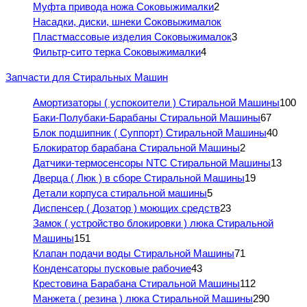
Муфта привода ножа Соковыжималки
2
Насадки, диски, шнеки Соковыжималок
Пластмассовые изделия Соковыжималок
3
Фильтр-сито терка Соковыжималки
4
Запчасти для Стиральных Машин
Амортизаторы ( успокоители ) Стиральной Машины
100
Баки-Полубаки-Барабаны Стиральной Машины
67
Блок подшипник ( Суппорт) Стиральной Машины
40
Блокиратор барабана Стиральной Машины
2
Датчики-термосенсоры NTC Стиральной Машины
13
Дверца ( Люк ) в сборе Стиральной Машины
19
Детали корпуса стиральной машины
5
Диспенсер ( Дозатор ) моющих средств
23
Замок ( устройство блокировки ) люка Стиральной
Машины
151
Клапан подачи воды Стиральной Машины
71
Конденсаторы пусковые рабочие
43
Крестовина Барабана Стиральной Машины
112
Манжета ( резина ) люка Стиральной Машины
290