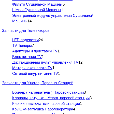
Фильтр Сушильной Машины
5
Щетки Сушильной Машины
1
Электронный модуль управления Сушильной
Машины
14
Запчасти для Телевизоров
LED подсветки
24
TV Тюнеры
7
Адаптеры и приставки TV
1
Блок питания TV
1
Дистанционный пульт управления TV
12
Материнская плата TV
1
Сетевой шнур питания TV
1
Запчасти для Утюгов, Паровых Станций
Бойлер ( нагреватель ) Паровой станции
3
Клапаны, катушки - Утюга, паровой станции
8
Кнопки выключатели паровой станции
1
Крышка-заглушка Парогенератора
4