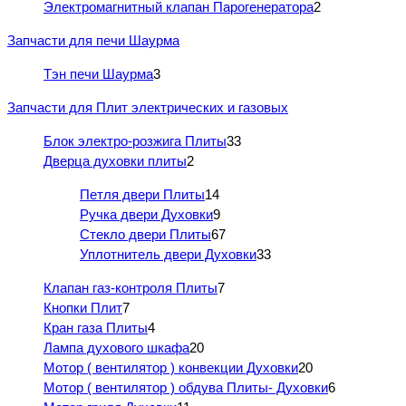
Электромагнитный клапан Парогенератора
2
Запчасти для печи Шаурма
Тэн печи Шаурма
3
Запчасти для Плит электрических и газовых
Блок электро-розжига Плиты
33
Дверца духовки плиты
2
Петля двери Плиты
14
Ручка двери Духовки
9
Стекло двери Плиты
67
Уплотнитель двери Духовки
33
Клапан газ-контроля Плиты
7
Кнопки Плит
7
Кран газа Плиты
4
Лампа духового шкафа
20
Мотор ( вентилятор ) конвекции Духовки
20
Мотор ( вентилятор ) обдува Плиты- Духовки
6