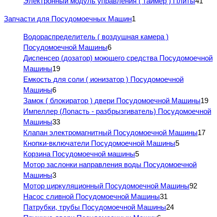
Электронный модуль управления ( таймер ) Плиты
41
Запчасти для Посудомоечных Машин
1
Водораспределитель ( воздушная камера )
Посудомоечной Машины
6
Диспенсер (дозатор) моющего средства Посудомоечной
Машины
19
Емкость для соли ( ионизатор ) Посудомоечной
Машины
6
Замок ( блокиратор ) двери Посудомоечной Машины
19
Импеллер (Лопасть - разбрызгиватель) Посудомоечной
Машины
33
Клапан электромагнитный Посудомоечной Машины
17
Кнопки-включатели Посудомоечной Машины
5
Корзина Посудомоечной машины
5
Мотор заслонки направления воды Посудомоечной
Машины
3
Мотор циркуляционный Посудомоечной Машины
92
Насос сливной Посудомоечной Машины
31
Патрубки, трубы Посудомоечной Машины
24