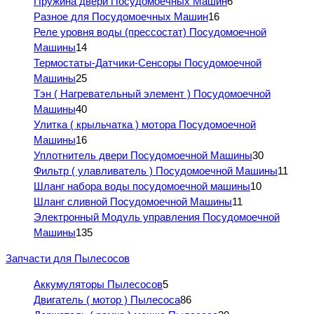
Пружина двери Посудомоечных Машин
6
Разное для Посудомоечных Машин
16
Реле уровня воды (прессостат) Посудомоечной
Машины
14
Термостаты-Датчики-Сенсоры Посудомоечной
Машины
25
Тэн ( Нагревательный элемент ) Посудомоечной
Машины
40
Улитка ( крыльчатка ) мотора Посудомоечной
Машины
16
Уплотнитель двери Посудомоечной Машины
30
Фильтр ( улавливатель ) Посудомоечной Машины
11
Шланг набора воды посудомоечной машины
10
Шланг сливной Посудомоечной Машины
11
Электронный Модуль управления Посудомоечной
Машины
135
Запчасти для Пылесосов
Аккумуляторы Пылесосов
5
Двигатель ( мотор ) Пылесоса
86