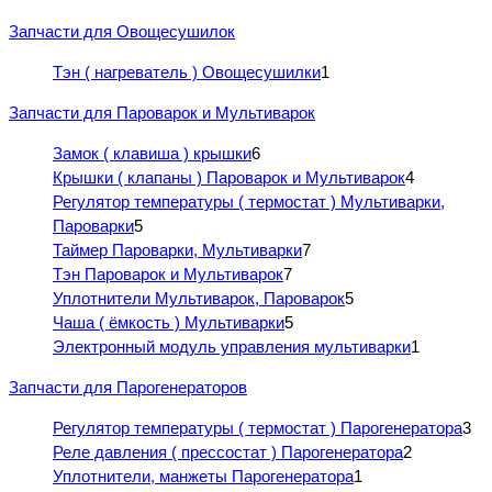
Запчасти для Овощесушилок
Тэн ( нагреватель ) Овощесушилки
1
Запчасти для Пароварок и Мультиварок
Замок ( клавиша ) крышки
6
Крышки ( клапаны ) Пароварок и Мультиварок
4
Регулятор температуры ( термостат ) Мультиварки,
Пароварки
5
Таймер Пароварки, Мультиварки
7
Тэн Пароварок и Мультиварок
7
Уплотнители Мультиварок, Пароварок
5
Чаша ( ёмкость ) Мультиварки
5
Электронный модуль управления мультиварки
1
Запчасти для Парогенераторов
Регулятор температуры ( термостат ) Парогенератора
3
Реле давления ( прессостат ) Парогенератора
2
Уплотнители, манжеты Парогенератора
1