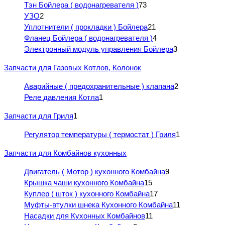
Тэн Бойлера ( водонагревателя )
73
УЗО
2
Уплотнители ( прокладки ) Бойлера
21
Фланец Бойлера ( водонагревателя )
4
Электронный модуль управления Бойлера
3
Запчасти для Газовых Котлов, Колонок
Аварийные ( предохранительные ) клапана
2
Реле давления Котла
1
Запчасти для Гриля
1
Регулятор температуры ( термостат ) Гриля
1
Запчасти для Комбайнов кухонных
Двигатель ( Мотор ) кухонного Комбайна
9
Крышка чаши кухонного Комбайна
15
Куплер ( шток ) кухонного Комбайна
17
Муфты-втулки шнека Кухонного Комбайна
11
Насадки для Кухонных Комбайнов
11