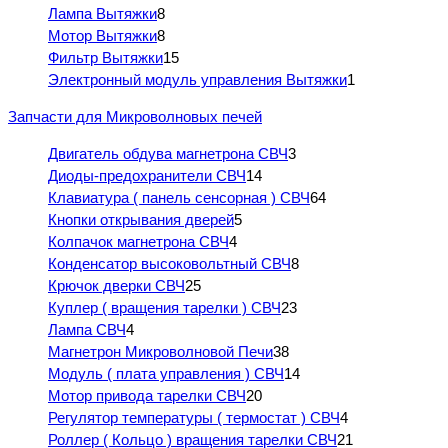
Лампа Вытяжки
8
Мотор Вытяжки
8
Фильтр Вытяжки
15
Электронный модуль управления Вытяжки
1
Запчасти для Микроволновых печей
Двигатель обдува магнетрона СВЧ
3
Диоды-предохранители СВЧ
14
Клавиатура ( панель сенсорная ) СВЧ
64
Кнопки открывания дверей
5
Колпачок магнетрона СВЧ
4
Конденсатор высоковольтный СВЧ
8
Крючок дверки СВЧ
25
Куплер ( вращения тарелки ) СВЧ
23
Лампа СВЧ
4
Магнетрон Микроволновой Печи
38
Модуль ( плата управления ) СВЧ
14
Мотор привода тарелки СВЧ
20
Регулятор температуры ( термостат ) СВЧ
4
Роллер ( Кольцо ) вращения тарелки СВЧ
21