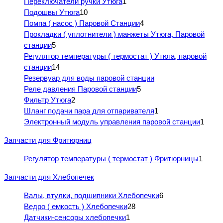
Переключатели ручки Утюга
1
Подошвы Утюга
10
Помпа ( насос ) Паровой Станции
4
Прокладки ( уплотнители ) манжеты Утюга, Паровой
станции
5
Регулятор температуры ( термостат ) Утюга, паровой
станции
14
Резервуар для воды паровой станции
Реле давления Паровой станции
5
Фильтр Утюга
2
Шланг подачи пара для отпаривателя
1
Электронный модуль управления паровой станции
1
Запчасти для Фритюрниц
Регулятор температуры ( термостат ) Фритюрницы
1
Запчасти для Хлебопечек
Валы, втулки, подшипники Хлебопечки
6
Ведро ( емкость ) Хлебопечки
28
Датчики-сенсоры хлебопечки
1