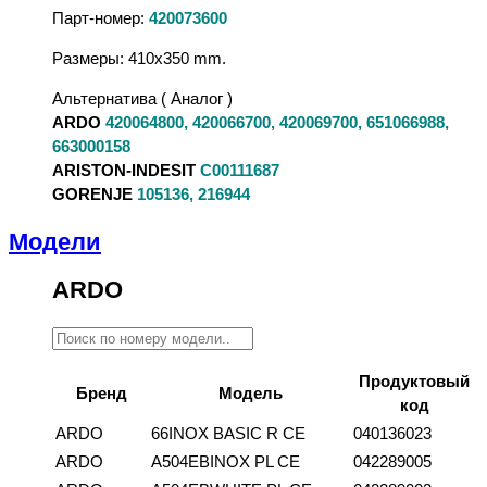
Парт-номер:
420073600
Размеры: 410x350 mm.
Альтернатива ( Аналог )
ARDO
420064800, 420066700, 420069700, 651066988,
663000158
ARISTON-INDESIT
C00111687
GORENJE
105136, 216944
Модели
ARDO
Продуктовый
Бренд
Модель
код
ARDO
66INOX BASIC R CE
040136023
ARDO
A504EBINOX PL CE
042289005