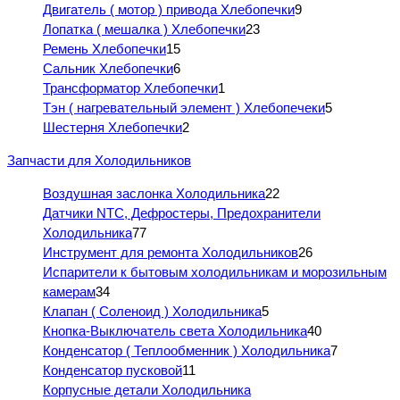
Двигатель ( мотор ) привода Хлебопечки
9
Лопатка ( мешалка ) Хлебопечки
23
Ремень Хлебопечки
15
Сальник Хлебопечки
6
Трансформатор Хлебопечки
1
Тэн ( нагревательный элемент ) Хлебопечеки
5
Шестерня Хлебопечки
2
Запчасти для Холодильников
Воздушная заслонка Холодильника
22
Датчики NTC, Дефростеры, Предохранители
Холодильника
77
Инструмент для ремонта Холодильников
26
Испарители к бытовым холодильникам и морозильным
камерам
34
Клапан ( Соленоид ) Холодильника
5
Кнопка-Выключатель света Холодильника
40
Конденсатор ( Теплообменник ) Холодильника
7
Конденсатор пусковой
11
Корпусные детали Холодильника