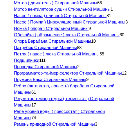
Мотор ( двигатель ) Стиральной Машины
66
Мотор вентилятора сушки Стиральной Машины
1
Насос ( помпа ) сливной Стиральной Машины
81
Насос ( Помпа ) Циркуляционный Стиральной Машины
3
Ножка ( опора ) Стиральной Машины
9
Обечайка ( обрамление ) люка Стиральной Машины
60
Опора Барабана Стиральной Машины
10
Патрубок Стиральной Машины
88
Петля ( навес ) люка Стиральной Машины
59
Подшипники
111
Проводка Стиральной Машины
2
Программатор-таймер-селектор Стиральной Машины
12
Пружина Бака Стиральной Машины
9
Ребро (активатор, лопасть) барабана Стиральной
Машины
61
Регулятор температуры ( термостат ) Стиральной
Машины
17
Реле уровня воды ( прессостат ) Стиральной
Машины
74
Ремень приводной Стиральной Машины
3