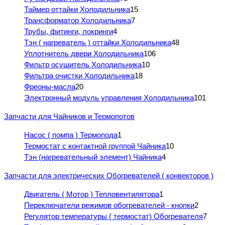
Таймер оттайки Холодильника
15
Трансформатор Холодильника
7
Трубы, фитинги, локринги
4
Тэн ( нагреватель ) оттайки Холодильника
48
Уплотнитель двери Холодильника
106
Фильтр осушитель Холодильника
10
Фильтра очистки Холодильника
18
Фреоны-масла
20
Электронный модуль управления Холодильника
101
Запчасти для Чайников и Термопотов
Насос ( помпа ) Термопода
1
Термостат с контактной группой Чайника
10
Тэн (нагревательный элемент) Чайника
4
Запчасти для электрических Обогревателей ( конвекторов )
Двигатель ( Мотор ) Тепловентилятора
1
Переключатели режимов обогревателей - кнопки
2
Регулятор температуры ( термостат) Обогревателя
7