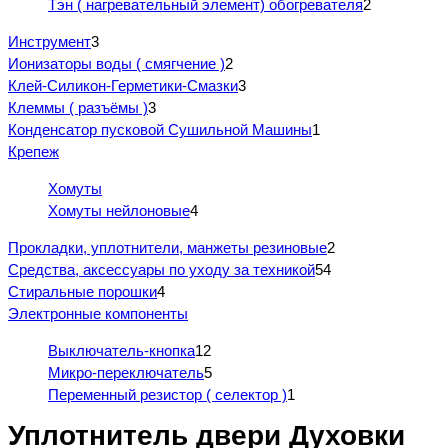
Тэн ( нагревательный элемент) обогревателя
2
Инструмент
3
Ионизаторы воды ( смягчение )
2
Клей-Силикон-Герметики-Смазки
3
Клеммы ( разъёмы )
3
Конденсатор пусковой Сушильной Машины
1
Крепеж
Хомуты
Хомуты нейлоновые
4
Прокладки, уплотнители, манжеты резиновые
2
Средства, аксессуары по уходу за техникой
54
Стиральные порошки
4
Электронные компоненты
Выключатель-кнопка
12
Микро-переключатель
5
Переменный резистор ( селектор )
1
Уплотнитель двери Духовки