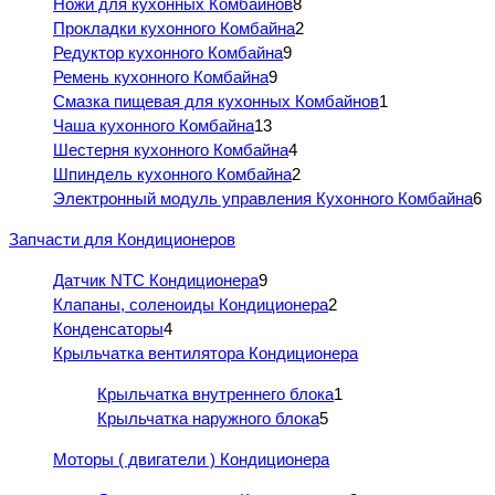
Ножи для кухонных Комбайнов
8
Прокладки кухонного Комбайна
2
Редуктор кухонного Комбайна
9
Ремень кухонного Комбайна
9
Смазка пищевая для кухонных Комбайнов
1
Чаша кухонного Комбайна
13
Шестерня кухонного Комбайна
4
Шпиндель кухонного Комбайна
2
Электронный модуль управления Кухонного Комбайна
6
Запчасти для Кондиционеров
Датчик NTC Кондиционера
9
Клапаны, соленоиды Кондиционера
2
Конденсаторы
4
Крыльчатка вентилятора Кондиционера
Крыльчатка внутреннего блока
1
Крыльчатка наружного блока
5
Моторы ( двигатели ) Кондиционера