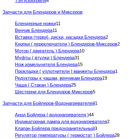
Тэн Аэрогриля
4
Запчасти для Блендеров и Миксеров
Блендерные ножки
11
Венчик Блендера
11
Вставки (терки), диски, насадки Блендера
2
Кнопки ( переключатели ) Блендеров-Миксеров
2
Мотор ( двигатель ) Блендера
10
Муфты ( втулки ) Блендера
31
Нож измельчителя Блендера
15
Прокладки ( уплотнители ) манжеты Блендера
1
Редукторы к чашам, венчикам Блендера
19
Чаша ( Стакан ) Блендера
25
Шестерни для Блендоров Миксеров
5
Запчасти для Бойлеров-Водонагревателей
1
Анод Бойлера ( водонагревателя )
44
Индикаторная лампа для водонагревателя
2
Клапан Бойлера предохранительный
3
Регулятор температуры ( термостат ) Бойлера
28