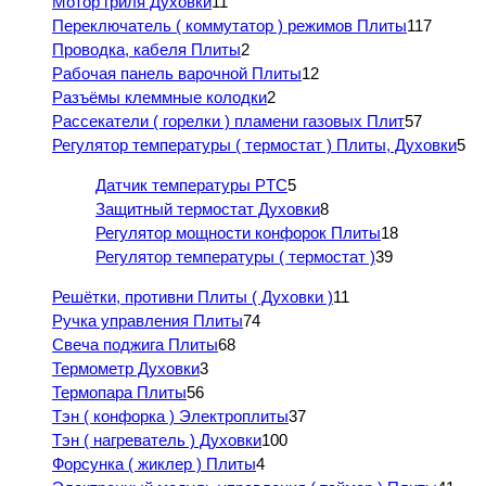
Мотор гриля Духовки
11
Переключатель ( коммутатор ) режимов Плиты
117
Проводка, кабеля Плиты
2
Рабочая панель варочной Плиты
12
Разъёмы клеммные колодки
2
Рассекатели ( горелки ) пламени газовых Плит
57
Регулятор температуры ( термостат ) Плиты, Духовки
5
Датчик температуры PTC
5
Защитный термостат Духовки
8
Регулятор мощности конфорок Плиты
18
Регулятор температуры ( термостат )
39
Решётки, противни Плиты ( Духовки )
11
Ручка управления Плиты
74
Свеча поджига Плиты
68
Термометр Духовки
3
Термопара Плиты
56
Тэн ( конфорка ) Электроплиты
37
Тэн ( нагреватель ) Духовки
100
Форсунка ( жиклер ) Плиты
4