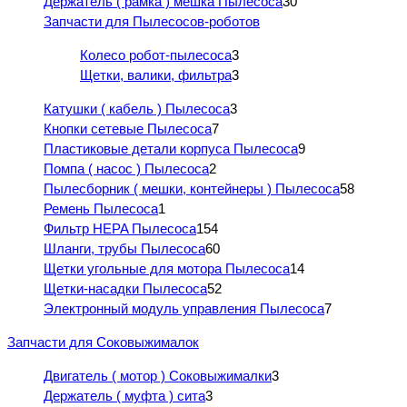
Держатель ( рамка ) мешка Пылесоса
30
Запчасти для Пылесосов-роботов
Колесо робот-пылесоса
3
Щетки, валики, фильтра
3
Катушки ( кабель ) Пылесоса
3
Кнопки сетевые Пылесоса
7
Пластиковые детали корпуса Пылесоса
9
Помпа ( насос ) Пылесоса
2
Пылесборник ( мешки, контейнеры ) Пылесоса
58
Ремень Пылесоса
1
Фильтр HEPA Пылесоса
154
Шланги, трубы Пылесоса
60
Щетки угольные для мотора Пылесоса
14
Щетки-насадки Пылесоса
52
Электронный модуль управления Пылесоса
7
Запчасти для Соковыжималок
Двигатель ( мотор ) Соковыжималки
3
Держатель ( муфта ) сита
3