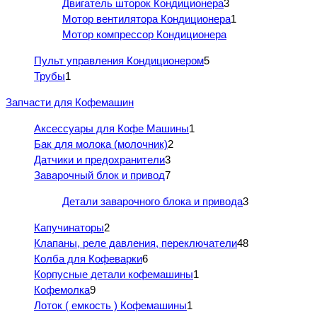
Двигатель шторок Кондиционера
3
Мотор вентилятора Кондиционера
1
Мотор компрессор Кондиционера
Пульт управления Кондиционером
5
Трубы
1
Запчасти для Кофемашин
Аксессуары для Кофе Машины
1
Бак для молока (молочник)
2
Датчики и предохранители
3
Заварочный блок и привод
7
Детали заварочного блока и привода
3
Капучинаторы
2
Клапаны, реле давления, переключатели
48
Колба для Кофеварки
6
Корпусные детали кофемашины
1
Кофемолка
9
Лоток ( емкость ) Кофемашины
1