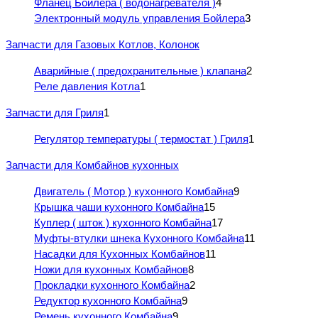
Фланец Бойлера ( водонагревателя )
4
Электронный модуль управления Бойлера
3
Запчасти для Газовых Котлов, Колонок
Аварийные ( предохранительные ) клапана
2
Реле давления Котла
1
Запчасти для Гриля
1
Регулятор температуры ( термостат ) Гриля
1
Запчасти для Комбайнов кухонных
Двигатель ( Мотор ) кухонного Комбайна
9
Крышка чаши кухонного Комбайна
15
Куплер ( шток ) кухонного Комбайна
17
Муфты-втулки шнека Кухонного Комбайна
11
Насадки для Кухонных Комбайнов
11
Ножи для кухонных Комбайнов
8
Прокладки кухонного Комбайна
2
Редуктор кухонного Комбайна
9
Ремень кухонного Комбайна
9