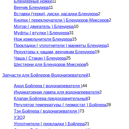
Блендерные ножки
11
Венчик Блендера
11
Вставки (терки), диски, насадки Блендера
2
Кнопки ( переключатели ) Блендеров-Миксеров
2
Мотор ( двигатель ) Блендера
10
Муфты ( втулки ) Блендера
31
Нож измельчителя Блендера
15
Прокладки ( уплотнители ) манжеты Блендера
1
Редукторы к чашам, венчикам Блендера
19
Чаша ( Стакан ) Блендера
25
Шестерни для Блендоров Миксеров
5
Запчасти для Бойлеров-Водонагревателей
1
Анод Бойлера ( водонагревателя )
44
Индикаторная лампа для водонагревателя
2
Клапан Бойлера предохранительный
3
Регулятор температуры ( термостат ) Бойлера
28
Тэн Бойлера ( водонагревателя )
73
УЗО
2
Уплотнители ( прокладки ) Бойлера
21