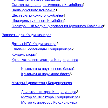
Смазка пищевая для кухонных Комбайнов
1
Чаша кухонного Комбайна
13
Шестерня кухонного Комбайна
4
Шпиндель кухонного Комбайна
2
Электронный модуль управления Кухонного Комбайна
6
Запчасти для Кондиционеров
Датчик NTC Кондиционера
9
Клапаны, соленоиды Кондиционера
2
Конденсаторы
4
Крыльчатка вентилятора Кондиционера
Крыльчатка внутреннего блока
1
Крыльчатка наружного блока
5
Моторы ( двигатели ) Кондиционера
Двигатель шторок Кондиционера
3
Мотор вентилятора Кондиционера
1
Мотор компрессор Кондиционера