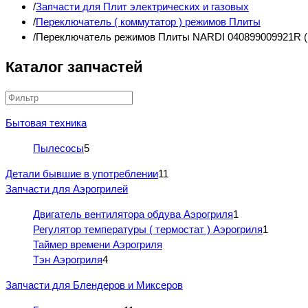
Запчасти для Плит электрических и газовых
Переключатель ( коммутатор ) режимов Плиты
Переключатель режимов Плиты NARDI 040899009921R (
Каталог запчастей
Бытовая техника
Пылесосы
5
Детали бывшие в употреблении
11
Запчасти для Аэрогрилей
Двигатель вентилятора обдува Аэрогриля
1
Регулятор температуры ( термостат ) Аэрогриля
1
Таймер времени Аэрогриля
Тэн Аэрогриля
4
Запчасти для Блендеров и Миксеров