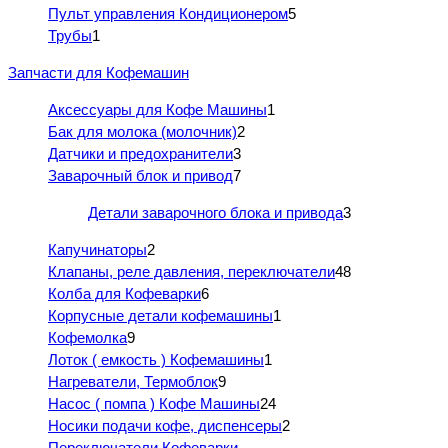
Пульт управления Кондиционером
5
Трубы
1
Запчасти для Кофемашин
Аксессуары для Кофе Машины
1
Бак для молока (молочник)
2
Датчики и предохранители
3
Заварочный блок и привод
7
Детали заварочного блока и привода
3
Капучинаторы
2
Клапаны, реле давления, переключатели
48
Колба для Кофеварки
6
Корпусные детали кофемашины
1
Кофемолка
9
Лоток ( емкость ) Кофемашины
1
Нагреватели, Термоблок
9
Насос ( помпа ) Кофе Машины
24
Носики подачи кофе, диспенсеры
2
Переключатели Кофеварки