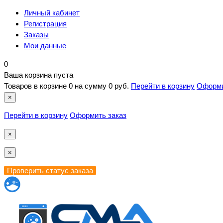
Личный кабинет
Регистрация
Заказы
Мои данные
0
Ваша корзина пуста
Товаров в корзине
0
на сумму
0 руб.
Перейти в корзину
Оформи
×
Перейти в корзину
Оформить заказ
×
×