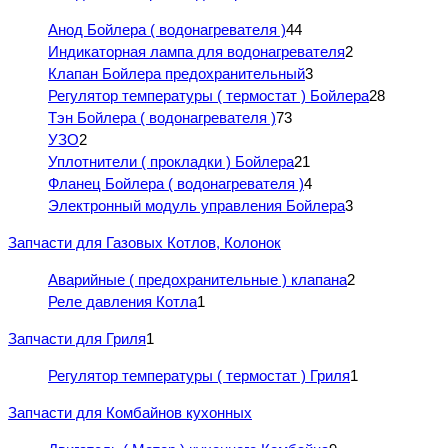
Анод Бойлера ( водонагревателя )
44
Индикаторная лампа для водонагревателя
2
Клапан Бойлера предохранительный
3
Регулятор температуры ( термостат ) Бойлера
28
Тэн Бойлера ( водонагревателя )
73
УЗО
2
Уплотнители ( прокладки ) Бойлера
21
Фланец Бойлера ( водонагревателя )
4
Электронный модуль управления Бойлера
3
Запчасти для Газовых Котлов, Колонок
Аварийные ( предохранительные ) клапана
2
Реле давления Котла
1
Запчасти для Гриля
1
Регулятор температуры ( термостат ) Гриля
1
Запчасти для Комбайнов кухонных