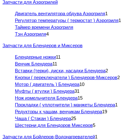
Запчасти для Аэрогрилей
Двигатель вентилятора обдува Аэрогриля
1
Регулятор температуры ( термостат ) Аэрогриля
1
Таймер времени Аэрогриля
Тэн Аэрогриля
4
Запчасти для Блендеров и Миксеров
Блендерные ножки
11
Венчик Блендера
11
Вставки (терки), диски, насадки Блендера
2
Кнопки ( переключатели ) Блендеров-Миксеров
2
Мотор ( двигатель ) Блендера
10
Муфты ( втулки ) Блендера
31
Нож измельчителя Блендера
15
Прокладки ( уплотнители ) манжеты Блендера
1
Редукторы к чашам, венчикам Блендера
19
Чаша ( Стакан ) Блендера
25
Шестерни для Блендоров Миксеров
5
Запчасти для Бойлеров-Водонагревателей
1