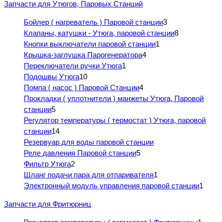
Запчасти для Утюгов, Паровых Станций
Бойлер ( нагреватель ) Паровой станции
3
Клапаны, катушки - Утюга, паровой станции
8
Кнопки выключатели паровой станции
1
Крышка-заглушка Парогенератора
4
Переключатели ручки Утюга
1
Подошвы Утюга
10
Помпа ( насос ) Паровой Станции
4
Прокладки ( уплотнители ) манжеты Утюга, Паровой
станции
5
Регулятор температуры ( термостат ) Утюга, паровой
станции
14
Резервуар для воды паровой станции
Реле давления Паровой станции
5
Фильтр Утюга
2
Шланг подачи пара для отпаривателя
1
Электронный модуль управления паровой станции
1
Запчасти для Фритюрниц