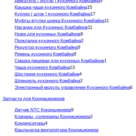
Двигатель ( Мотор ) кухонного Комбайна
9
Крышка чаши кухонного Комбайна
15
Куплер ( шток ) кухонного Комбайна
17
Муфты-втулки шнека Кухонного Комбайна
11
Насадки для Кухонных Комбайнов
11
Ножи для кухонных Комбайнов
8
Прокладки кухонного Комбайна
2
Редуктор кухонного Комбайна
9
Ремень кухонного Комбайна
9
Смазка пищевая для кухонных Комбайнов
1
Чаша кухонного Комбайна
13
Шестерня кухонного Комбайна
4
Шпиндель кухонного Комбайна
2
Электронный модуль управления Кухонного Комбайна
6
Запчасти для Кондиционеров
Датчик NTC Кондиционера
9
Клапаны, соленоиды Кондиционера
2
Конденсаторы
4
Крыльчатка вентилятора Кондиционера