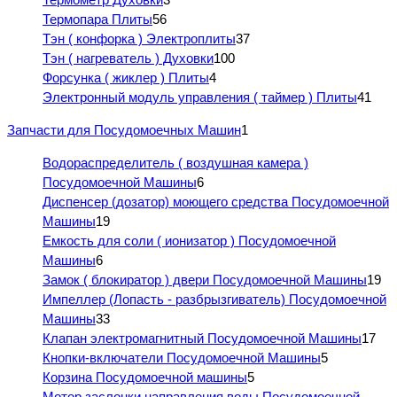
Термопара Плиты
56
Тэн ( конфорка ) Электроплиты
37
Тэн ( нагреватель ) Духовки
100
Форсунка ( жиклер ) Плиты
4
Электронный модуль управления ( таймер ) Плиты
41
Запчасти для Посудомоечных Машин
1
Водораспределитель ( воздушная камера )
Посудомоечной Машины
6
Диспенсер (дозатор) моющего средства Посудомоечной
Машины
19
Емкость для соли ( ионизатор ) Посудомоечной
Машины
6
Замок ( блокиратор ) двери Посудомоечной Машины
19
Импеллер (Лопасть - разбрызгиватель) Посудомоечной
Машины
33
Клапан электромагнитный Посудомоечной Машины
17
Кнопки-включатели Посудомоечной Машины
5
Корзина Посудомоечной машины
5
Мотор заслонки направления воды Посудомоечной