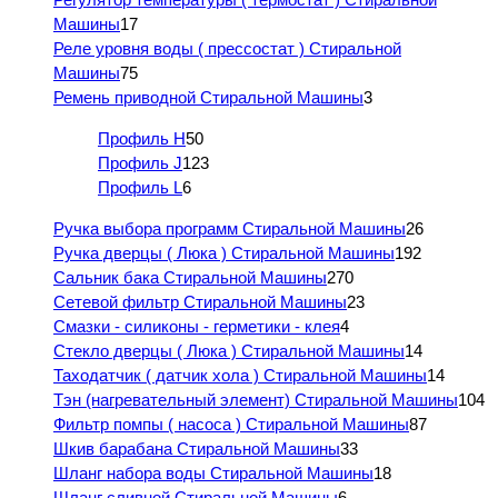
Машины
17
Реле уровня воды ( прессостат ) Стиральной
Машины
75
Ремень приводной Стиральной Машины
3
Профиль H
50
Профиль J
123
Профиль L
6
Ручка выбора программ Стиральной Машины
26
Ручка дверцы ( Люка ) Стиральной Машины
192
Сальник бака Стиральной Машины
270
Сетевой фильтр Стиральной Машины
23
Смазки - силиконы - герметики - клея
4
Стекло дверцы ( Люка ) Стиральной Машины
14
Таходатчик ( датчик хола ) Стиральной Машины
14
Тэн (нагревательный элемент) Стиральной Машины
104
Фильтр помпы ( насоса ) Стиральной Машины
87
Шкив барабана Стиральной Машины
33
Шланг набора воды Стиральной Машины
18
Шланг сливной Стиральной Машины
6