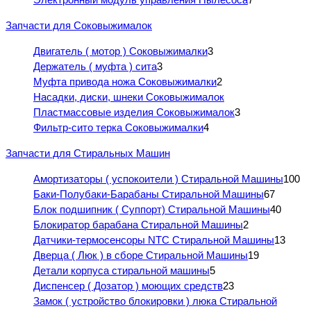
Запчасти для Соковыжималок
Двигатель ( мотор ) Соковыжималки
3
Держатель ( муфта ) сита
3
Муфта привода ножа Соковыжималки
2
Насадки, диски, шнеки Соковыжималок
Пластмассовые изделия Соковыжималок
3
Фильтр-сито терка Соковыжималки
4
Запчасти для Стиральных Машин
Амортизаторы ( успокоители ) Стиральной Машины
100
Баки-Полубаки-Барабаны Стиральной Машины
67
Блок подшипник ( Суппорт) Стиральной Машины
40
Блокиратор барабана Стиральной Машины
2
Датчики-термосенсоры NTC Стиральной Машины
13
Дверца ( Люк ) в сборе Стиральной Машины
19
Детали корпуса стиральной машины
5
Диспенсер ( Дозатор ) моющих средств
23
Замок ( устройство блокировки ) люка Стиральной