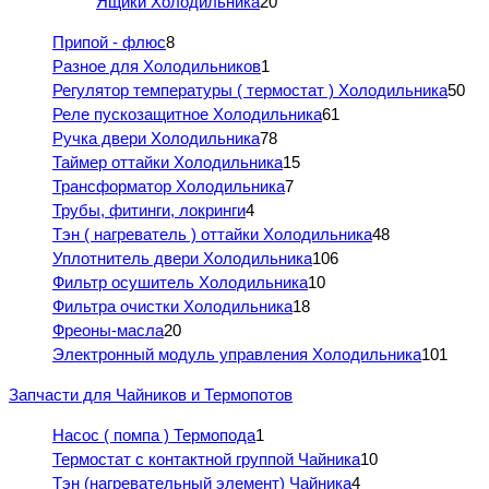
Ящики Холодильника
20
Припой - флюс
8
Разное для Холодильников
1
Регулятор температуры ( термостат ) Холодильника
50
Реле пускозащитное Холодильника
61
Ручка двери Холодильника
78
Таймер оттайки Холодильника
15
Трансформатор Холодильника
7
Трубы, фитинги, локринги
4
Тэн ( нагреватель ) оттайки Холодильника
48
Уплотнитель двери Холодильника
106
Фильтр осушитель Холодильника
10
Фильтра очистки Холодильника
18
Фреоны-масла
20
Электронный модуль управления Холодильника
101
Запчасти для Чайников и Термопотов
Насос ( помпа ) Термопода
1
Термостат с контактной группой Чайника
10
Тэн (нагревательный элемент) Чайника
4