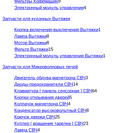
Фильтры Кофемашин
9
Электронный модуль управления
4
Запчасти для кухонных Вытяжек
Кнопка включения-выключения Вытяжки
1
Лампа Вытяжки
8
Мотор Вытяжки
8
Фильтр Вытяжки
15
Электронный модуль управления Вытяжки
1
Запчасти для Микроволновых печей
Двигатель обдува магнетрона СВЧ
3
Диоды-предохранители СВЧ
14
Клавиатура ( панель сенсорная ) СВЧ
64
Кнопки открывания дверей
5
Колпачок магнетрона СВЧ
4
Конденсатор высоковольтный СВЧ
8
Крючок дверки СВЧ
25
Куплер ( вращения тарелки ) СВЧ
23
Лампа СВЧ
4