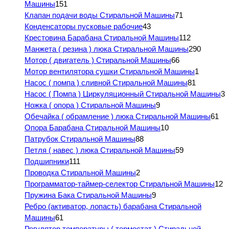
Машины
151
Клапан подачи воды Стиральной Машины
71
Конденсаторы пусковые рабочие
43
Крестовина Барабана Стиральной Машины
112
Манжета ( резина ) люка Стиральной Машины
290
Мотор ( двигатель ) Стиральной Машины
66
Мотор вентилятора сушки Стиральной Машины
1
Насос ( помпа ) сливной Стиральной Машины
81
Насос ( Помпа ) Циркуляционный Стиральной Машины
3
Ножка ( опора ) Стиральной Машины
9
Обечайка ( обрамление ) люка Стиральной Машины
61
Опора Барабана Стиральной Машины
10
Патрубок Стиральной Машины
88
Петля ( навес ) люка Стиральной Машины
59
Подшипники
111
Проводка Стиральной Машины
2
Программатор-таймер-селектор Стиральной Машины
12
Пружина Бака Стиральной Машины
9
Ребро (активатор, лопасть) барабана Стиральной
Машины
61
Регулятор температуры ( термостат ) Стиральной