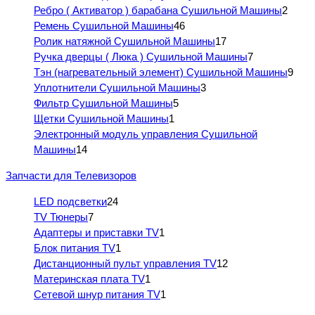
Ребро ( Активатор ) барабана Сушильной Машины
2
Ремень Сушильной Машины
46
Ролик натяжной Сушильной Машины
17
Ручка дверцы ( Люка ) Сушильной Машины
7
Тэн (нагревательный элемент) Сушильной Машины
9
Уплотнители Сушильной Машины
3
Фильтр Сушильной Машины
5
Щетки Сушильной Машины
1
Электронный модуль управления Сушильной
Машины
14
Запчасти для Телевизоров
LED подсветки
24
TV Тюнеры
7
Адаптеры и приставки TV
1
Блок питания TV
1
Дистанционный пульт управления TV
12
Материнская плата TV
1
Сетевой шнур питания TV
1