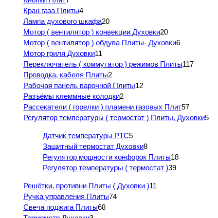
Кран газа Плиты
4
Лампа духового шкафа
20
Мотор ( вентилятор ) конвекции Духовки
20
Мотор ( вентилятор ) обдува Плиты- Духовки
6
Мотор гриля Духовки
11
Переключатель ( коммутатор ) режимов Плиты
117
Проводка, кабеля Плиты
2
Рабочая панель варочной Плиты
12
Разъёмы клеммные колодки
2
Рассекатели ( горелки ) пламени газовых Плит
57
Регулятор температуры ( термостат ) Плиты, Духовки
5
Датчик температуры PTC
5
Защитный термостат Духовки
8
Регулятор мощности конфорок Плиты
18
Регулятор температуры ( термостат )
39
Решётки, противни Плиты ( Духовки )
11
Ручка управления Плиты
74
Свеча поджига Плиты
68
Термометр Духовки
3