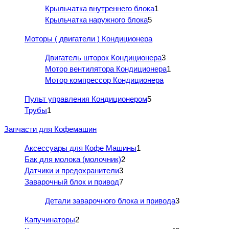
Крыльчатка внутреннего блока
1
Крыльчатка наружного блока
5
Моторы ( двигатели ) Кондиционера
Двигатель шторок Кондиционера
3
Мотор вентилятора Кондиционера
1
Мотор компрессор Кондиционера
Пульт управления Кондиционером
5
Трубы
1
Запчасти для Кофемашин
Аксессуары для Кофе Машины
1
Бак для молока (молочник)
2
Датчики и предохранители
3
Заварочный блок и привод
7
Детали заварочного блока и привода
3
Капучинаторы
2