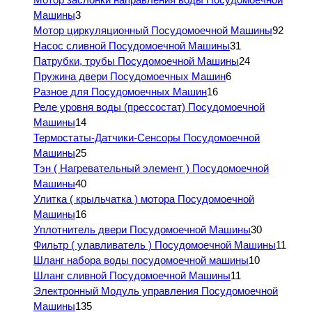
Машины
3
Мотор циркуляционный Посудомоечной Машины
92
Насос сливной Посудомоечной Машины
31
Патрубки, трубы Посудомоечной Машины
24
Пружина двери Посудомоечных Машин
6
Разное для Посудомоечных Машин
16
Реле уровня воды (прессостат) Посудомоечной
Машины
14
Термостаты-Датчики-Сенсоры Посудомоечной
Машины
25
Тэн ( Нагревательный элемент ) Посудомоечной
Машины
40
Улитка ( крыльчатка ) мотора Посудомоечной
Машины
16
Уплотнитель двери Посудомоечной Машины
30
Фильтр ( улавливатель ) Посудомоечной Машины
11
Шланг набора воды посудомоечной машины
10
Шланг сливной Посудомоечной Машины
11
Электронный Модуль управления Посудомоечной
Машины
135