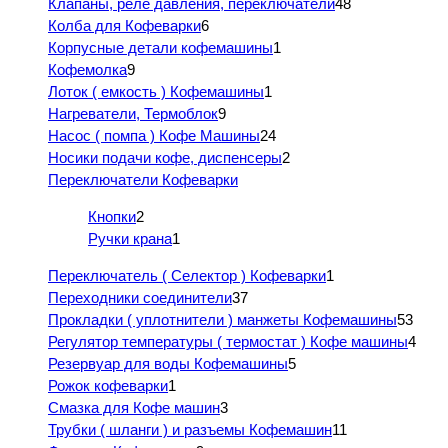
Клапаны, реле давления, переключатели
48
Колба для Кофеварки
6
Корпусные детали кофемашины
1
Кофемолка
9
Лоток ( емкость ) Кофемашины
1
Нагреватели, Термоблок
9
Насос ( помпа ) Кофе Машины
24
Носики подачи кофе, диспенсеры
2
Переключатели Кофеварки
Кнопки
2
Ручки крана
1
Переключатель ( Селектор ) Кофеварки
1
Переходники соединители
37
Прокладки ( уплотнители ) манжеты Кофемашины
53
Регулятор температуры ( термостат ) Кофе машины
4
Резервуар для воды Кофемашины
5
Рожок кофеварки
1
Смазка для Кофе машин
3
Трубки ( шланги ) и разъемы Кофемашин
11