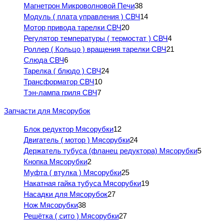
Магнетрон Микроволновой Печи
38
Модуль ( плата управления ) СВЧ
14
Мотор привода тарелки СВЧ
20
Регулятор температуры ( термостат ) СВЧ
4
Роллер ( Кольцо ) вращения тарелки СВЧ
21
Слюда СВЧ
6
Тарелка ( блюдо ) СВЧ
24
Трансформатор СВЧ
10
Тэн-лампа гриля СВЧ
7
Запчасти для Мясорубок
Блок редуктор Мясорубки
12
Двигатель ( мотор ) Мясорубки
24
Держатель тубуса (фланец редуктора) Мясорубки
5
Кнопка Мясорубки
2
Муфта ( втулка ) Мясорубки
25
Накатная гайка тубуса Мясорубки
19
Насадки для Мясорубок
27
Нож Мясорубки
38
Решётка ( сито ) Мясорубки
27