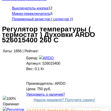
Выключатель-кнопка
12
Микро-переключатель
5
Переменный резистор ( селектор )
1
Регулятор температуры (
термостат ) Духовки ARDO
526015400 260 C
Хиты:
1856
|
Рейтинг:
Бренд:
Артикул:
526015400
Вес:
0.1 Кг
Производитель:
ARDO
Цена:
750 руб.
Уведомить о наличии?
Нашли дешевле? Получите скидку!
ОБРАТИТЕ ВНИМАНИЕ! Магазин не несет