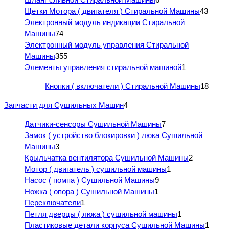
Щетки Мотора ( двигателя ) Стиральной Машины
43
Электронный модуль индикации Стиральной
Машины
74
Электронный модуль управления Стиральной
Машины
355
Элементы управления стиральной машиной
1
Кнопки ( включатели ) Стиральной Машины
18
Запчасти для Сушильных Машин
4
Датчики-сенсоры Сушильной Машины
7
Замок ( устройство блокировки ) люка Сушильной
Машины
3
Крыльчатка вентилятора Сушильной Машины
2
Мотор ( двигатель ) сушильной машины
1
Насос ( помпа ) Сушильной Машины
9
Ножка ( опора ) Сушильной Машины
1
Переключатели
1
Петля дверцы ( люка ) сушильной машины
1
Пластиковые детали корпуса Сушильной Машины
1