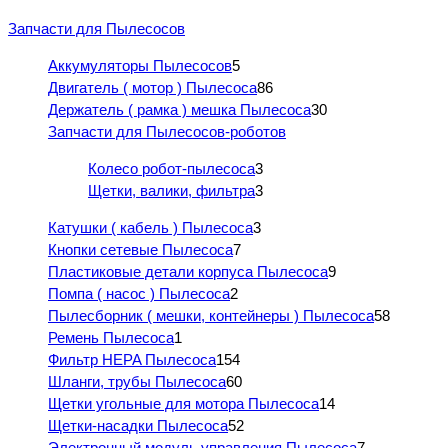
Запчасти для Пылесосов
Аккумуляторы Пылесосов
5
Двигатель ( мотор ) Пылесоса
86
Держатель ( рамка ) мешка Пылесоса
30
Запчасти для Пылесосов-роботов
Колесо робот-пылесоса
3
Щетки, валики, фильтра
3
Катушки ( кабель ) Пылесоса
3
Кнопки сетевые Пылесоса
7
Пластиковые детали корпуса Пылесоса
9
Помпа ( насос ) Пылесоса
2
Пылесборник ( мешки, контейнеры ) Пылесоса
58
Ремень Пылесоса
1
Фильтр HEPA Пылесоса
154
Шланги, трубы Пылесоса
60
Щетки угольные для мотора Пылесоса
14
Щетки-насадки Пылесоса
52
Электронный модуль управления Пылесоса
7