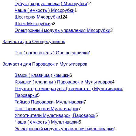
Тубус ( корпус шнека ) Мясорубки
14
Чаша ( ёмкость ) Мясорубки
1
Шестерня Мясорубки
124
Шнек Мясорубки
52
Электронный модуль управления Мясорубки
3
Запчасти для Овощесушилок
Тэн ( нагреватель ) Овощесушилки
1
Запчасти для Пароварок и Мультиварок
Замок ( клавиша ) крышки
6
Крышки ( клапаны ) Пароварок и Мультиварок
4
Регулятор температуры ( термостат ) Мультиварки,
Пароварки
5
Таймер Пароварки, Мультиварки
7
Тэн Пароварок и Мультиварок
7
Уплотнители Мультиварок, Пароварок
5
Чаша ( ёмкость ) Мультиварки
5
Электронный модуль управления мультиварки
1