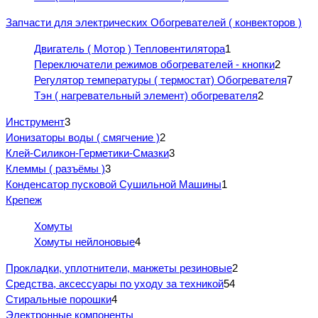
Запчасти для электрических Обогревателей ( конвекторов )
Двигатель ( Мотор ) Тепловентилятора
1
Переключатели режимов обогревателей - кнопки
2
Регулятор температуры ( термостат) Обогревателя
7
Тэн ( нагревательный элемент) обогревателя
2
Инструмент
3
Ионизаторы воды ( смягчение )
2
Клей-Силикон-Герметики-Смазки
3
Клеммы ( разъёмы )
3
Конденсатор пусковой Сушильной Машины
1
Крепеж
Хомуты
Хомуты нейлоновые
4
Прокладки, уплотнители, манжеты резиновые
2
Средства, аксессуары по уходу за техникой
54
Стиральные порошки
4
Электронные компоненты