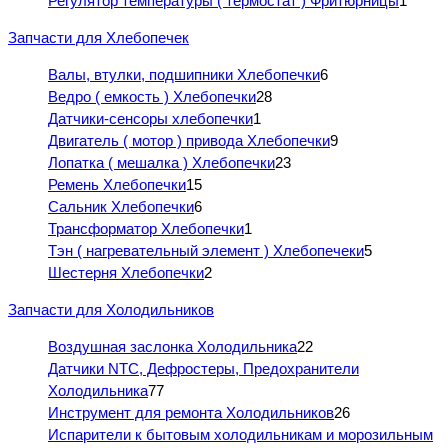
Регулятор температуры ( термостат ) Фритюрницы
1
Запчасти для Хлебопечек
Валы, втулки, подшипники Хлебопечки
6
Ведро ( емкость ) Хлебопечки
28
Датчики-сенсоры хлебопечки
1
Двигатель ( мотор ) привода Хлебопечки
9
Лопатка ( мешалка ) Хлебопечки
23
Ремень Хлебопечки
15
Сальник Хлебопечки
6
Трансформатор Хлебопечки
1
Тэн ( нагревательный элемент ) Хлебопечеки
5
Шестерня Хлебопечки
2
Запчасти для Холодильников
Воздушная заслонка Холодильника
22
Датчики NTC, Дефростеры, Предохранители
Холодильника
77
Инструмент для ремонта Холодильников
26
Испарители к бытовым холодильникам и морозильным