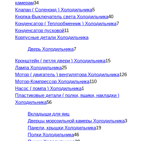
камерам
34
Клапан ( Соленоид ) Холодильника
5
Кнопка-Выключатель света Холодильника
40
Конденсатор ( Теплообменник ) Холодильника
7
Конденсатор пусковой
11
Корпусные детали Холодильника
Дверь Холодильника
7
Кронштейн ( петля двери ) Холодильника
15
Лампа Холодильника
25
Мотор ( двигатель ) вентилятора Холодильника
126
Мотор-Компрессор Холодильника
110
Насос ( помпа ) Холодильника
1
Пластиковые детали ( полки, ящики, накладки )
Холодильника
56
Вкладыши для яиц
Дверцы морозильной камеры Холодильника
3
Панели, крышки Холодильника
19
Полки Холодильника
46