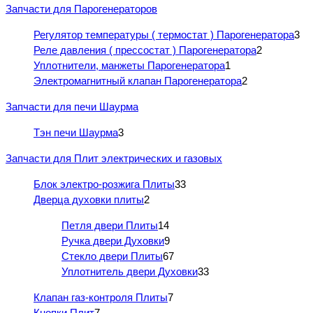
Запчасти для Парогенераторов
Регулятор температуры ( термостат ) Парогенератора
3
Реле давления ( прессостат ) Парогенератора
2
Уплотнители, манжеты Парогенератора
1
Электромагнитный клапан Парогенератора
2
Запчасти для печи Шаурма
Тэн печи Шаурма
3
Запчасти для Плит электрических и газовых
Блок электро-розжига Плиты
33
Дверца духовки плиты
2
Петля двери Плиты
14
Ручка двери Духовки
9
Стекло двери Плиты
67
Уплотнитель двери Духовки
33
Клапан газ-контроля Плиты
7
Кнопки Плит
7