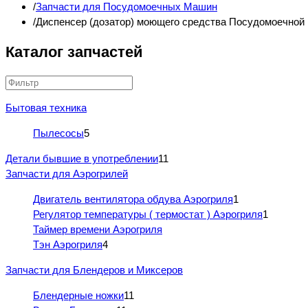
Запчасти для Посудомоечных Машин
Диспенсер (дозатор) моющего средства Посудомоечно
Каталог запчастей
Бытовая техника
Пылесосы
5
Детали бывшие в употреблении
11
Запчасти для Аэрогрилей
Двигатель вентилятора обдува Аэрогриля
1
Регулятор температуры ( термостат ) Аэрогриля
1
Таймер времени Аэрогриля
Тэн Аэрогриля
4
Запчасти для Блендеров и Миксеров
Блендерные ножки
11