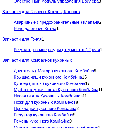
Электронный модуль управления Бойлера
3
Запчасти для Газовых Котлов, Колонок
Аварийные ( предохранительные ) клапана
2
Реле давления Котла
1
Запчасти для Гриля
1
Регулятор температуры ( термостат ) Гриля
1
Запчасти для Комбайнов кухонных
Двигатель ( Мотор ) кухонного Комбайна
9
Крышка чаши кухонного Комбайна
15
Куплер ( шток ) кухонного Комбайна
17
Муфты-втулки шнека Кухонного Комбайна
11
Насадки для Кухонных Комбайнов
11
Ножи для кухонных Комбайнов
8
Прокладки кухонного Комбайна
2
Редуктор кухонного Комбайна
9
Ремень кухонного Комбайна
9
Смазка пищевая для кухонных Комбайнов
1