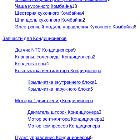
Чаша кухонного Комбайна
13
Шестерня кухонного Комбайна
4
Шпиндель кухонного Комбайна
2
Электронный модуль управления Кухонного Комбайна
6
Запчасти для Кондиционеров
Датчик NTC Кондиционера
9
Клапаны, соленоиды Кондиционера
2
Конденсаторы
4
Крыльчатка вентилятора Кондиционера
Крыльчатка внутреннего блока
1
Крыльчатка наружного блока
5
Моторы ( двигатели ) Кондиционера
Двигатель шторок Кондиционера
3
Мотор вентилятора Кондиционера
1
Мотор компрессор Кондиционера
Пульт управления Кондиционером
5