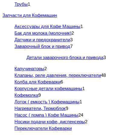
Трубы
1
Запчасти для Кофемашин
Аксессуары для Кофе Машины
1
Бак для молока (молочник)
2
Датчики и предохранители
3
Заварочный блок и привод
7
Детали заварочного блока и привода
3
Капучинаторы
2
Клапаны, реле давления, переключатели
48
Колба для Кофеварки
6
Корпусные детали кофемашины
1
Кофемолка
9
Лоток ( емкость ) Кофемашины
1
Нагреватели, Термоблок
9
Насос ( помпа ) Кофе Машины
24
Носики подачи кофе, диспенсеры
2
Переключатели Кофеварки