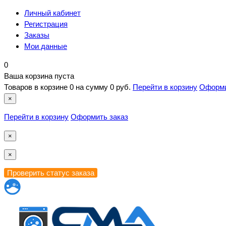
Личный кабинет
Регистрация
Заказы
Мои данные
0
Ваша корзина пуста
Товаров в корзине
0
на сумму
0 руб.
Перейти в корзину
Оформи
×
Перейти в корзину
Оформить заказ
×
×