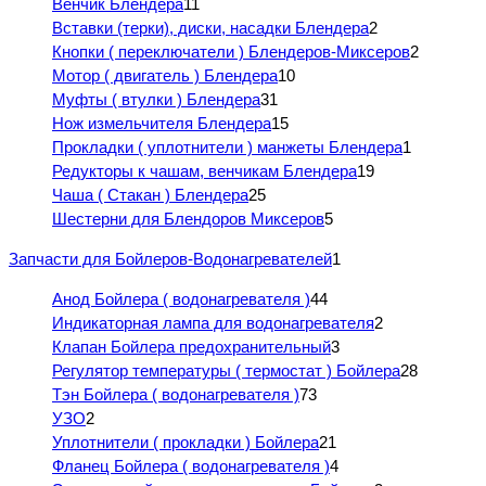
Венчик Блендера
11
Вставки (терки), диски, насадки Блендера
2
Кнопки ( переключатели ) Блендеров-Миксеров
2
Мотор ( двигатель ) Блендера
10
Муфты ( втулки ) Блендера
31
Нож измельчителя Блендера
15
Прокладки ( уплотнители ) манжеты Блендера
1
Редукторы к чашам, венчикам Блендера
19
Чаша ( Стакан ) Блендера
25
Шестерни для Блендоров Миксеров
5
Запчасти для Бойлеров-Водонагревателей
1
Анод Бойлера ( водонагревателя )
44
Индикаторная лампа для водонагревателя
2
Клапан Бойлера предохранительный
3
Регулятор температуры ( термостат ) Бойлера
28
Тэн Бойлера ( водонагревателя )
73
УЗО
2
Уплотнители ( прокладки ) Бойлера
21
Фланец Бойлера ( водонагревателя )
4