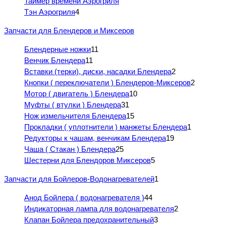
Таймер времени Аэрогриля
Тэн Аэрогриля
4
Запчасти для Блендеров и Миксеров
Блендерные ножки
11
Венчик Блендера
11
Вставки (терки), диски, насадки Блендера
2
Кнопки ( переключатели ) Блендеров-Миксеров
2
Мотор ( двигатель ) Блендера
10
Муфты ( втулки ) Блендера
31
Нож измельчителя Блендера
15
Прокладки ( уплотнители ) манжеты Блендера
1
Редукторы к чашам, венчикам Блендера
19
Чаша ( Стакан ) Блендера
25
Шестерни для Блендоров Миксеров
5
Запчасти для Бойлеров-Водонагревателей
1
Анод Бойлера ( водонагревателя )
44
Индикаторная лампа для водонагревателя
2
Клапан Бойлера предохранительный
3