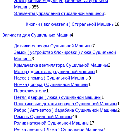
Электронный модуль управления Стиральной
Машины
355
Элементы управления стиральной машиной
1
Кнопки ( включатели ) Стиральной Машины
18
Запчасти для Сушильных Машин
4
Датчики-сенсоры Сушильной Машины
7
Замок ( устройство блокировки ) люка Сушильной
Машины
3
Крыльчатка вентилятора Сушильной Машины
2
Мотор ( двигатель ) сушильной машины
1
Насос ( помпа ) Сушильной Машины
9
Ножка ( опора ) Сушильной Машины
1
Переключатели
1
Петля дверцы ( люка ) сушильной машины
1
Пластиковые детали корпуса Сушильной Машины
1
Ребро ( Активатор ) барабана Сушильной Машины
2
Ремень Сушильной Машины
46
Ролик натяжной Сушильной Машины
17
Ручка дверцы ( Люка ) Сушильной Машины
7