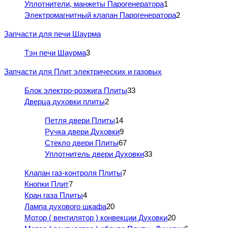
Уплотнители, манжеты Парогенератора
1
Электромагнитный клапан Парогенератора
2
Запчасти для печи Шаурма
Тэн печи Шаурма
3
Запчасти для Плит электрических и газовых
Блок электро-розжига Плиты
33
Дверца духовки плиты
2
Петля двери Плиты
14
Ручка двери Духовки
9
Стекло двери Плиты
67
Уплотнитель двери Духовки
33
Клапан газ-контроля Плиты
7
Кнопки Плит
7
Кран газа Плиты
4
Лампа духового шкафа
20
Мотор ( вентилятор ) конвекции Духовки
20