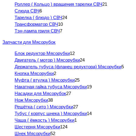
Роллер ( Кольцо ) вращения тарелки СВЧ
21
Слюда СВЧ
6
Тарелка ( блюдо ) СВЧ
24
Трансформатор СВЧ
10
Тэн-лампа гриля СВЧ
7
Запчасти для Мясорубок
Блок редуктор Мясорубки
12
Двигатель ( мотор ) Мясорубки
24
Держатель тубуса (фланец редуктора) Мясорубки
5
Кнопка Мясорубки
2
Муфта ( втулка ) Мясорубки
25
Накатная гайка тубуса Мясорубки
19
Насадки для Мясорубок
27
Нож Мясорубки
38
Решётка ( сито ) Мясорубки
27
Тубус ( корпус шнека ) Мясорубки
14
Чаша ( ёмкость ) Мясорубки
1
Шестерня Мясорубки
124
Шнек Мясорубки
52