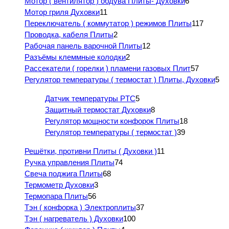
Мотор ( вентилятор ) обдува Плиты- Духовки
6
Мотор гриля Духовки
11
Переключатель ( коммутатор ) режимов Плиты
117
Проводка, кабеля Плиты
2
Рабочая панель варочной Плиты
12
Разъёмы клеммные колодки
2
Рассекатели ( горелки ) пламени газовых Плит
57
Регулятор температуры ( термостат ) Плиты, Духовки
5
Датчик температуры PTC
5
Защитный термостат Духовки
8
Регулятор мощности конфорок Плиты
18
Регулятор температуры ( термостат )
39
Решётки, противни Плиты ( Духовки )
11
Ручка управления Плиты
74
Свеча поджига Плиты
68
Термометр Духовки
3
Термопара Плиты
56
Тэн ( конфорка ) Электроплиты
37
Тэн ( нагреватель ) Духовки
100