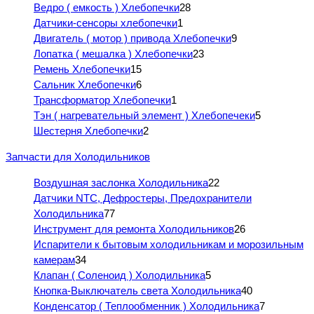
Ведро ( емкость ) Хлебопечки
28
Датчики-сенсоры хлебопечки
1
Двигатель ( мотор ) привода Хлебопечки
9
Лопатка ( мешалка ) Хлебопечки
23
Ремень Хлебопечки
15
Сальник Хлебопечки
6
Трансформатор Хлебопечки
1
Тэн ( нагревательный элемент ) Хлебопечеки
5
Шестерня Хлебопечки
2
Запчасти для Холодильников
Воздушная заслонка Холодильника
22
Датчики NTC, Дефростеры, Предохранители
Холодильника
77
Инструмент для ремонта Холодильников
26
Испарители к бытовым холодильникам и морозильным
камерам
34
Клапан ( Соленоид ) Холодильника
5
Кнопка-Выключатель света Холодильника
40
Конденсатор ( Теплообменник ) Холодильника
7