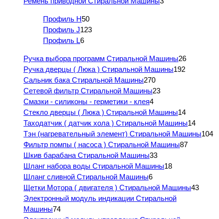
Ремень приводной Стиральной Машины
3
Профиль H
50
Профиль J
123
Профиль L
6
Ручка выбора программ Стиральной Машины
26
Ручка дверцы ( Люка ) Стиральной Машины
192
Сальник бака Стиральной Машины
270
Сетевой фильтр Стиральной Машины
23
Смазки - силиконы - герметики - клея
4
Стекло дверцы ( Люка ) Стиральной Машины
14
Таходатчик ( датчик хола ) Стиральной Машины
14
Тэн (нагревательный элемент) Стиральной Машины
104
Фильтр помпы ( насоса ) Стиральной Машины
87
Шкив барабана Стиральной Машины
33
Шланг набора воды Стиральной Машины
18
Шланг сливной Стиральной Машины
6
Щетки Мотора ( двигателя ) Стиральной Машины
43
Электронный модуль индикации Стиральной
Машины
74