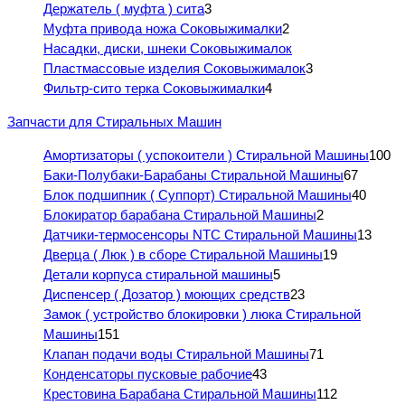
Держатель ( муфта ) сита
3
Муфта привода ножа Соковыжималки
2
Насадки, диски, шнеки Соковыжималок
Пластмассовые изделия Соковыжималок
3
Фильтр-сито терка Соковыжималки
4
Запчасти для Стиральных Машин
Амортизаторы ( успокоители ) Стиральной Машины
100
Баки-Полубаки-Барабаны Стиральной Машины
67
Блок подшипник ( Суппорт) Стиральной Машины
40
Блокиратор барабана Стиральной Машины
2
Датчики-термосенсоры NTC Стиральной Машины
13
Дверца ( Люк ) в сборе Стиральной Машины
19
Детали корпуса стиральной машины
5
Диспенсер ( Дозатор ) моющих средств
23
Замок ( устройство блокировки ) люка Стиральной
Машины
151
Клапан подачи воды Стиральной Машины
71
Конденсаторы пусковые рабочие
43
Крестовина Барабана Стиральной Машины
112