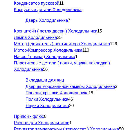
Конденсатор пусковой
11
Корпусные детали Холодильника
Дверь Холодильника
7
Кронштейн ( петля двери ) Холодильника
15
Лампа Холодильника
25
Мотор ( двигатель ) вентилятора Холодильника
126
Мотор-Компрессор Холодильника
110
Насос ( помпа ) Холодильника
1
Пластиковые детали ( полки, ящики, накладки )
Холодильника
56
Вкладыши для яиц
Дверцы морозильной камеры Холодильника
3
Панели, крышки Холодильника
19
Полки Холодильника
46
Ящики Холодильника
20
Припой - флюс
8
Разное для Холодильников
1
Регулятор температуры ( термостат ) Холодильника
50