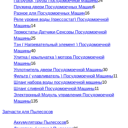
Патрубки, трубы Посудомоечной Машины
24
Пружина двери Посудомоечных Машин
6
Разное для Посудомоечных Машин
16
Реле уровня воды (прессостат) Посудомоечной
Машины
14
Термостаты-Датчики-Сенсоры Посудомоечной
Машины
25
Тэн ( Нагревательный элемент ) Посудомоечной
Машины
40
Улитка ( крыльчатка ) мотора Посудомоечной
Машины
16
Уплотнитель двери Посудомоечной Машины
30
Фильтр ( улавливатель ) Посудомоечной Машины
11
Шланг набора воды посудомоечной машины
10
Шланг сливной Посудомоечной Машины
11
Электронный Модуль управления Посудомоечной
Машины
135
Запчасти для Пылесосов
Аккумуляторы Пылесосов
5