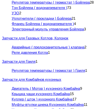
Регулятор температуры ( термостат ) Бойлера
28
Тэн Бойлера ( водонагревателя )
73
УЗО
2
Уплотнители ( прокладки ) Бойлера
21
Фланец Бойлера ( водонагревателя )
4
Электронный модуль управления Бойлера
3
Запчасти для Газовых Котлов, Колонок
Аварийные ( предохранительные ) клапана
2
Реле давления Котла
1
Запчасти для Гриля
1
Регулятор температуры ( термостат ) Гриля
1
Запчасти для Комбайнов кухонных
Двигатель ( Мотор ) кухонного Комбайна
9
Крышка чаши кухонного Комбайна
15
Куплер ( шток ) кухонного Комбайна
17
Муфты-втулки шнека Кухонного Комбайна
11