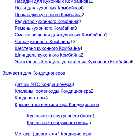
Насадки для Кухонных Комбайнов
11
Ножи для кухонных Комбайнов
8
Прокладки кухонного Комбайна
2
Редуктор кухонного Комбайна
9
Ремень кухонного Комбайна
9
Смазка пищевая для кухонных Комбайнов
1
Чаша кухонного Комбайна
13
Шестерня кухонного Комбайна
4
Шпиндель кухонного Комбайна
2
Электронный модуль управления Кухонного Комбайна
6
Запчасти для Кондиционеров
Датчик NTC Кондиционера
9
Клапаны, соленоиды Кондиционера
2
Конденсаторы
4
Крыльчатка вентилятора Кондиционера
Крыльчатка внутреннего блока
1
Крыльчатка наружного блока
5
Моторы ( двигатели ) Кондиционера