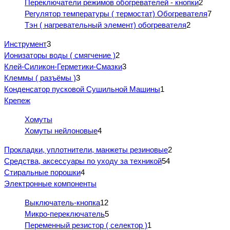
Переключатели режимов обогревателей - кнопки
2
Регулятор температуры ( термостат) Обогревателя
7
Тэн ( нагревательный элемент) обогревателя
2
Инструмент
3
Ионизаторы воды ( смягчение )
2
Клей-Силикон-Герметики-Смазки
3
Клеммы ( разъёмы )
3
Конденсатор пусковой Сушильной Машины
1
Крепеж
Хомуты
Хомуты нейлоновые
4
Прокладки, уплотнители, манжеты резиновые
2
Средства, аксессуары по уходу за техникой
54
Стиральные порошки
4
Электронные компоненты
Выключатель-кнопка
12
Микро-переключатель
5
Переменный резистор ( селектор )
1