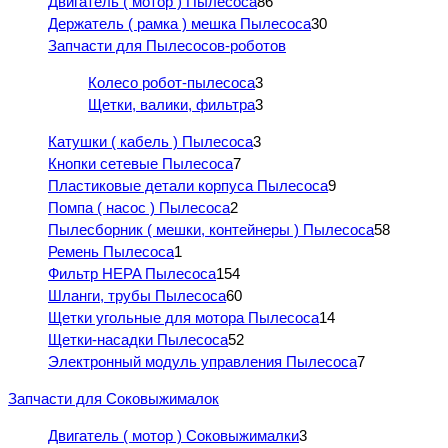
Двигатель ( мотор ) Пылесоса
86
Держатель ( рамка ) мешка Пылесоса
30
Запчасти для Пылесосов-роботов
Колесо робот-пылесоса
3
Щетки, валики, фильтра
3
Катушки ( кабель ) Пылесоса
3
Кнопки сетевые Пылесоса
7
Пластиковые детали корпуса Пылесоса
9
Помпа ( насос ) Пылесоса
2
Пылесборник ( мешки, контейнеры ) Пылесоса
58
Ремень Пылесоса
1
Фильтр HEPA Пылесоса
154
Шланги, трубы Пылесоса
60
Щетки угольные для мотора Пылесоса
14
Щетки-насадки Пылесоса
52
Электронный модуль управления Пылесоса
7
Запчасти для Соковыжималок
Двигатель ( мотор ) Соковыжималки
3