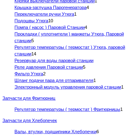
Кнопки выключатели паровой станции
1
Крышка-заглушка Парогенератора
4
Переключатели ручки Утюга
1
Подошвы Утюга
10
Помпа ( насос ) Паровой Станции
4
Прокладки ( уплотнители ) манжеты Утюга, Паровой
станции
5
Регулятор температуры ( термостат ) Утюга, паровой
станции
14
Резервуар для воды паровой станции
Реле давления Паровой станции
5
Фильтр Утюга
2
Шланг подачи пара для отпаривателя
1
Электронный модуль управления паровой станции
1
Запчасти для Фритюрниц
Регулятор температуры ( термостат ) Фритюрницы
1
Запчасти для Хлебопечек
Валы, втулки, подшипники Хлебопечки
6