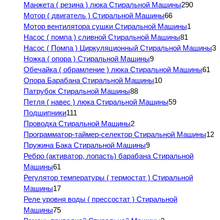
Манжета ( резина ) люка Стиральной Машины
290
Мотор ( двигатель ) Стиральной Машины
66
Мотор вентилятора сушки Стиральной Машины
1
Насос ( помпа ) сливной Стиральной Машины
81
Насос ( Помпа ) Циркуляционный Стиральной Машины
3
Ножка ( опора ) Стиральной Машины
9
Обечайка ( обрамление ) люка Стиральной Машины
61
Опора Барабана Стиральной Машины
10
Патрубок Стиральной Машины
88
Петля ( навес ) люка Стиральной Машины
59
Подшипники
111
Проводка Стиральной Машины
2
Программатор-таймер-селектор Стиральной Машины
12
Пружина Бака Стиральной Машины
9
Ребро (активатор, лопасть) барабана Стиральной
Машины
61
Регулятор температуры ( термостат ) Стиральной
Машины
17
Реле уровня воды ( прессостат ) Стиральной
Машины
75