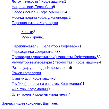
Лоток ( емкость ) Кофемашины
1
Нагреватели, Термоблок
9
Насос ( помпа ) Кофе Машины
24
Носики подачи кофе, диспенсеры
2
Переключатели Кофеварки
Кнопки
2
Ручки крана
1
Переключатель ( Селектор ) Кофеварки
1
Переходники соединители
37
Прокладки ( уплотнители ) манжеты Кофемашины
53
Регулятор температуры ( термостат ) Кофе машины
4
Резервуар для воды Кофемашины
5
Рожок кофеварки
1
Смазка для Кофе машин
3
Трубки ( шланги ) и разъемы Кофемашин
11
Фильтры Кофемашин
9
Электронный модуль управления
4
Запчасти для кухонных Вытяжек