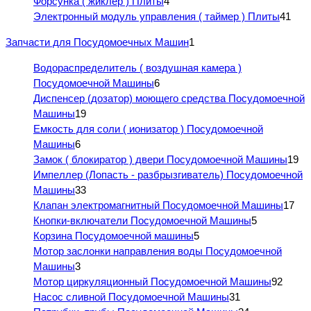
Форсунка ( жиклер ) Плиты
4
Электронный модуль управления ( таймер ) Плиты
41
Запчасти для Посудомоечных Машин
1
Водораспределитель ( воздушная камера )
Посудомоечной Машины
6
Диспенсер (дозатор) моющего средства Посудомоечной
Машины
19
Емкость для соли ( ионизатор ) Посудомоечной
Машины
6
Замок ( блокиратор ) двери Посудомоечной Машины
19
Импеллер (Лопасть - разбрызгиватель) Посудомоечной
Машины
33
Клапан электромагнитный Посудомоечной Машины
17
Кнопки-включатели Посудомоечной Машины
5
Корзина Посудомоечной машины
5
Мотор заслонки направления воды Посудомоечной
Машины
3
Мотор циркуляционный Посудомоечной Машины
92
Насос сливной Посудомоечной Машины
31