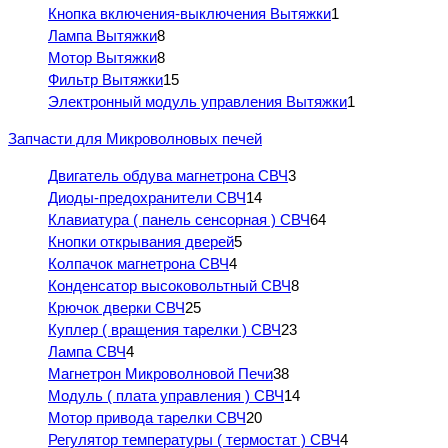
Кнопка включения-выключения Вытяжки
1
Лампа Вытяжки
8
Мотор Вытяжки
8
Фильтр Вытяжки
15
Электронный модуль управления Вытяжки
1
Запчасти для Микроволновых печей
Двигатель обдува магнетрона СВЧ
3
Диоды-предохранители СВЧ
14
Клавиатура ( панель сенсорная ) СВЧ
64
Кнопки открывания дверей
5
Колпачок магнетрона СВЧ
4
Конденсатор высоковольтный СВЧ
8
Крючок дверки СВЧ
25
Куплер ( вращения тарелки ) СВЧ
23
Лампа СВЧ
4
Магнетрон Микроволновой Печи
38
Модуль ( плата управления ) СВЧ
14
Мотор привода тарелки СВЧ
20
Регулятор температуры ( термостат ) СВЧ
4