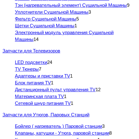
Тэн (нагревательный элемент) Сушильной Машины
9
Уплотнители Сушильной Машины
3
Фильтр Сушильной Машины
5
Щетки Сушильной Машины
1
Электронный модуль управления Сушильной
Машины
14
Запчасти для Телевизоров
LED подсветки
24
TV Тюнеры
7
Адаптеры и приставки TV
1
Блок питания TV
1
Дистанционный пульт управления TV
12
Материнская плата TV
1
Сетевой шнур питания TV
1
Запчасти для Утюгов, Паровых Станций
Бойлер ( нагреватель ) Паровой станции
3
Клапаны, катушки - Утюга, паровой станции
8