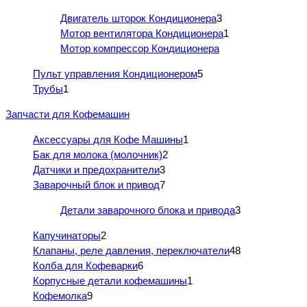
Двигатель шторок Кондиционера
3
Мотор вентилятора Кондиционера
1
Мотор компрессор Кондиционера
Пульт управления Кондиционером
5
Трубы
1
Запчасти для Кофемашин
Аксессуары для Кофе Машины
1
Бак для молока (молочник)
2
Датчики и предохранители
3
Заварочный блок и привод
7
Детали заварочного блока и привода
3
Капучинаторы
2
Клапаны, реле давления, переключатели
48
Колба для Кофеварки
6
Корпусные детали кофемашины
1
Кофемолка
9