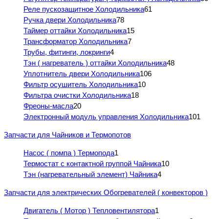
Реле пускозащитное Холодильника
61
Ручка двери Холодильника
78
Таймер оттайки Холодильника
15
Трансформатор Холодильника
7
Трубы, фитинги, локринги
4
Тэн ( нагреватель ) оттайки Холодильника
48
Уплотнитель двери Холодильника
106
Фильтр осушитель Холодильника
10
Фильтра очистки Холодильника
18
Фреоны-масла
20
Электронный модуль управления Холодильника
101
Запчасти для Чайников и Термопотов
Насос ( помпа ) Термопода
1
Термостат с контактной группой Чайника
10
Тэн (нагревательный элемент) Чайника
4
Запчасти для электрических Обогревателей ( конвекторов )
Двигатель ( Мотор ) Тепловентилятора
1