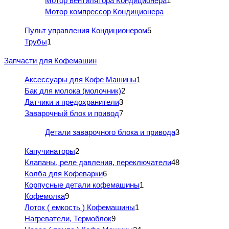
Мотор вентилятора Кондиционера
1
Мотор компрессор Кондиционера
Пульт управления Кондиционером
5
Трубы
1
Запчасти для Кофемашин
Аксессуары для Кофе Машины
1
Бак для молока (молочник)
2
Датчики и предохранители
3
Заварочный блок и привод
7
Детали заварочного блока и привода
3
Капучинаторы
2
Клапаны, реле давления, переключатели
48
Колба для Кофеварки
6
Корпусные детали кофемашины
1
Кофемолка
9
Лоток ( емкость ) Кофемашины
1
Нагреватели, Термоблок
9