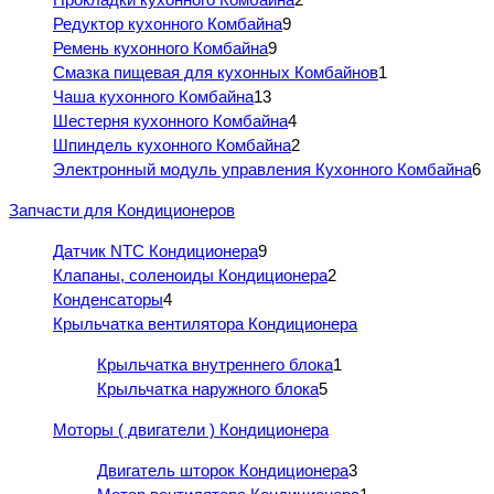
Редуктор кухонного Комбайна
9
Ремень кухонного Комбайна
9
Смазка пищевая для кухонных Комбайнов
1
Чаша кухонного Комбайна
13
Шестерня кухонного Комбайна
4
Шпиндель кухонного Комбайна
2
Электронный модуль управления Кухонного Комбайна
6
Запчасти для Кондиционеров
Датчик NTC Кондиционера
9
Клапаны, соленоиды Кондиционера
2
Конденсаторы
4
Крыльчатка вентилятора Кондиционера
Крыльчатка внутреннего блока
1
Крыльчатка наружного блока
5
Моторы ( двигатели ) Кондиционера
Двигатель шторок Кондиционера
3