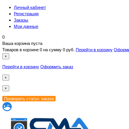
Личный кабинет
Регистрация
Заказы
Мои данные
0
Ваша корзина пуста
Товаров в корзине
0
на сумму
0 руб.
Перейти в корзину
Оформи
×
Перейти в корзину
Оформить заказ
×
×