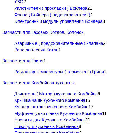
УЗО
2
Уплотнители ( прокладки ) Бойлера
21
Фланец Бойлера ( водонагревателя )
4
Электронный модуль управления Бойлера
3
Запчасти для Газовых Котлов, Колонок
Аварийные ( предохранительные ) клапана
2
Реле давления Котла
1
Запчасти для Гриля
1
Регулятор температуры ( термостат ) Гриля
1
Запчасти для Комбайнов кухонных
Двигатель ( Мотор ) кухонного Комбайна
9
Крышка чаши кухонного Комбайна
15
Куплер ( шток ) кухонного Комбайна
17
Муфты-втулки шнека Кухонного Комбайна
11
Насадки для Кухонных Комбайнов
11
Ножи для кухонных Комбайнов
8
Прокладки кухонного Комбайна
2