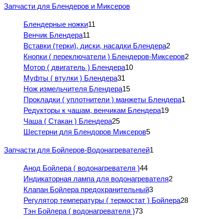
Запчасти для Блендеров и Миксеров
Блендерные ножки
11
Венчик Блендера
11
Вставки (терки), диски, насадки Блендера
2
Кнопки ( переключатели ) Блендеров-Миксеров
2
Мотор ( двигатель ) Блендера
10
Муфты ( втулки ) Блендера
31
Нож измельчителя Блендера
15
Прокладки ( уплотнители ) манжеты Блендера
1
Редукторы к чашам, венчикам Блендера
19
Чаша ( Стакан ) Блендера
25
Шестерни для Блендоров Миксеров
5
Запчасти для Бойлеров-Водонагревателей
1
Анод Бойлера ( водонагревателя )
44
Индикаторная лампа для водонагревателя
2
Клапан Бойлера предохранительный
3
Регулятор температуры ( термостат ) Бойлера
28
Тэн Бойлера ( водонагревателя )
73