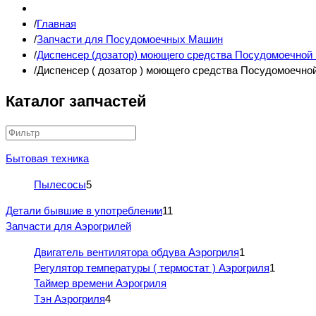
Главная
Запчасти для Посудомоечных Машин
Диспенсер (дозатор) моющего средства Посудомоечно
Диспенсер ( дозатор ) моющего средства Посудомоечн
Каталог запчастей
Бытовая техника
Пылесосы
5
Детали бывшие в употреблении
11
Запчасти для Аэрогрилей
Двигатель вентилятора обдува Аэрогриля
1
Регулятор температуры ( термостат ) Аэрогриля
1
Таймер времени Аэрогриля
Тэн Аэрогриля
4