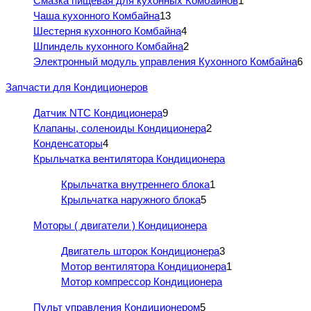
Смазка пищевая для кухонных Комбайнов
1
Чаша кухонного Комбайна
13
Шестерня кухонного Комбайна
4
Шпиндель кухонного Комбайна
2
Электронный модуль управления Кухонного Комбайна
6
Запчасти для Кондиционеров
Датчик NTC Кондиционера
9
Клапаны, соленоиды Кондиционера
2
Конденсаторы
4
Крыльчатка вентилятора Кондиционера
Крыльчатка внутреннего блока
1
Крыльчатка наружного блока
5
Моторы ( двигатели ) Кондиционера
Двигатель шторок Кондиционера
3
Мотор вентилятора Кондиционера
1
Мотор компрессор Кондиционера
Пульт управления Кондиционером
5