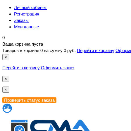
Личный кабинет
Регистрация
Заказы
Мои данные
0
Ваша корзина пуста
Товаров в корзине
0
на сумму
0 руб.
Перейти в корзину
Оформи
×
Перейти в корзину
Оформить заказ
×
×