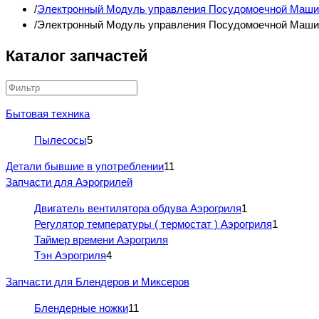
Электронный Модуль управления Посудомоечной Маш
Электронный Модуль управления Посудомоечной Маши
Каталог запчастей
Бытовая техника
Пылесосы
5
Детали бывшие в употреблении
11
Запчасти для Аэрогрилей
Двигатель вентилятора обдува Аэрогриля
1
Регулятор температуры ( термостат ) Аэрогриля
1
Таймер времени Аэрогриля
Тэн Аэрогриля
4
Запчасти для Блендеров и Миксеров
Блендерные ножки
11