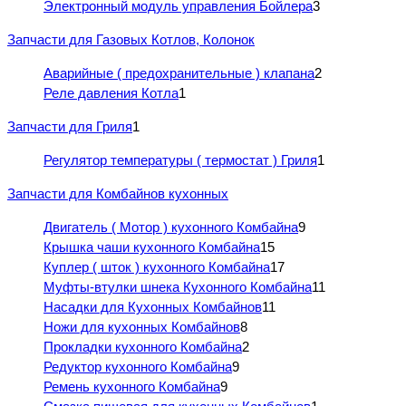
Электронный модуль управления Бойлера
3
Запчасти для Газовых Котлов, Колонок
Аварийные ( предохранительные ) клапана
2
Реле давления Котла
1
Запчасти для Гриля
1
Регулятор температуры ( термостат ) Гриля
1
Запчасти для Комбайнов кухонных
Двигатель ( Мотор ) кухонного Комбайна
9
Крышка чаши кухонного Комбайна
15
Куплер ( шток ) кухонного Комбайна
17
Муфты-втулки шнека Кухонного Комбайна
11
Насадки для Кухонных Комбайнов
11
Ножи для кухонных Комбайнов
8
Прокладки кухонного Комбайна
2
Редуктор кухонного Комбайна
9
Ремень кухонного Комбайна
9