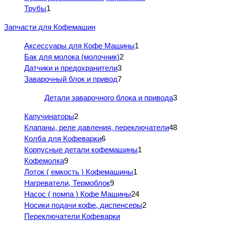
Трубы
1
Запчасти для Кофемашин
Аксессуары для Кофе Машины
1
Бак для молока (молочник)
2
Датчики и предохранители
3
Заварочный блок и привод
7
Детали заварочного блока и привода
3
Капучинаторы
2
Клапаны, реле давления, переключатели
48
Колба для Кофеварки
6
Корпусные детали кофемашины
1
Кофемолка
9
Лоток ( емкость ) Кофемашины
1
Нагреватели, Термоблок
9
Насос ( помпа ) Кофе Машины
24
Носики подачи кофе, диспенсеры
2
Переключатели Кофеварки