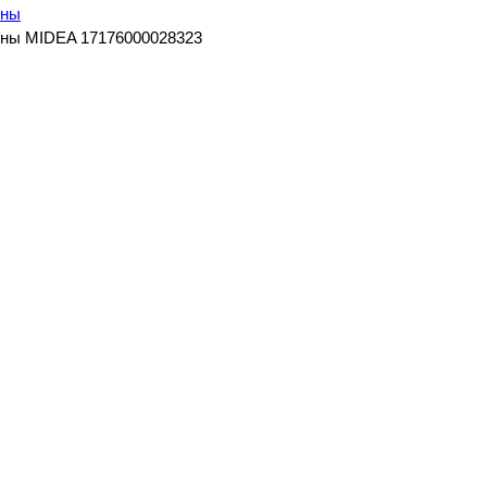
ины
ны MIDEA 17176000028323