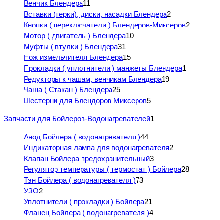
Венчик Блендера
11
Вставки (терки), диски, насадки Блендера
2
Кнопки ( переключатели ) Блендеров-Миксеров
2
Мотор ( двигатель ) Блендера
10
Муфты ( втулки ) Блендера
31
Нож измельчителя Блендера
15
Прокладки ( уплотнители ) манжеты Блендера
1
Редукторы к чашам, венчикам Блендера
19
Чаша ( Стакан ) Блендера
25
Шестерни для Блендоров Миксеров
5
Запчасти для Бойлеров-Водонагревателей
1
Анод Бойлера ( водонагревателя )
44
Индикаторная лампа для водонагревателя
2
Клапан Бойлера предохранительный
3
Регулятор температуры ( термостат ) Бойлера
28
Тэн Бойлера ( водонагревателя )
73
УЗО
2
Уплотнители ( прокладки ) Бойлера
21
Фланец Бойлера ( водонагревателя )
4