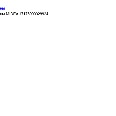
ины
ны MIDEA 17176000028924