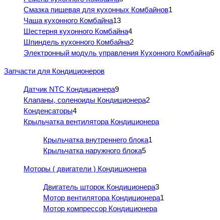
Смазка пищевая для кухонных Комбайнов
1
Чаша кухонного Комбайна
13
Шестерня кухонного Комбайна
4
Шпиндель кухонного Комбайна
2
Электронный модуль управления Кухонного Комбайна
6
Запчасти для Кондиционеров
Датчик NTC Кондиционера
9
Клапаны, соленоиды Кондиционера
2
Конденсаторы
4
Крыльчатка вентилятора Кондиционера
Крыльчатка внутреннего блока
1
Крыльчатка наружного блока
5
Моторы ( двигатели ) Кондиционера
Двигатель шторок Кондиционера
3
Мотор вентилятора Кондиционера
1
Мотор компрессор Кондиционера