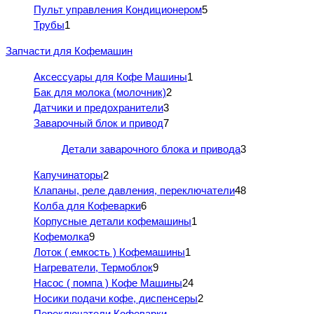
Пульт управления Кондиционером
5
Трубы
1
Запчасти для Кофемашин
Аксессуары для Кофе Машины
1
Бак для молока (молочник)
2
Датчики и предохранители
3
Заварочный блок и привод
7
Детали заварочного блока и привода
3
Капучинаторы
2
Клапаны, реле давления, переключатели
48
Колба для Кофеварки
6
Корпусные детали кофемашины
1
Кофемолка
9
Лоток ( емкость ) Кофемашины
1
Нагреватели, Термоблок
9
Насос ( помпа ) Кофе Машины
24
Носики подачи кофе, диспенсеры
2
Переключатели Кофеварки