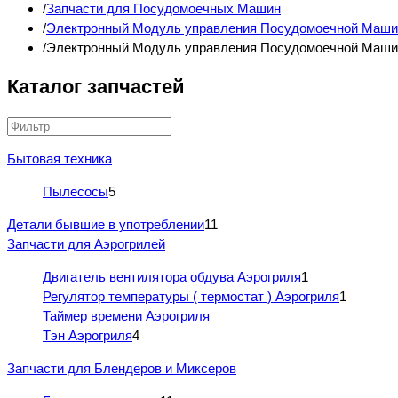
Запчасти для Посудомоечных Машин
Электронный Модуль управления Посудомоечной Маш
Электронный Модуль управления Посудомоечной Маши
Каталог запчастей
Бытовая техника
Пылесосы
5
Детали бывшие в употреблении
11
Запчасти для Аэрогрилей
Двигатель вентилятора обдува Аэрогриля
1
Регулятор температуры ( термостат ) Аэрогриля
1
Таймер времени Аэрогриля
Тэн Аэрогриля
4
Запчасти для Блендеров и Миксеров