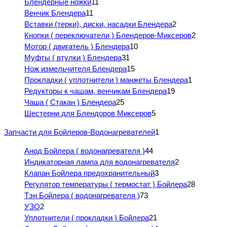
Блендерные ножки
11
Венчик Блендера
11
Вставки (терки), диски, насадки Блендера
2
Кнопки ( переключатели ) Блендеров-Миксеров
2
Мотор ( двигатель ) Блендера
10
Муфты ( втулки ) Блендера
31
Нож измельчителя Блендера
15
Прокладки ( уплотнители ) манжеты Блендера
1
Редукторы к чашам, венчикам Блендера
19
Чаша ( Стакан ) Блендера
25
Шестерни для Блендоров Миксеров
5
Запчасти для Бойлеров-Водонагревателей
1
Анод Бойлера ( водонагревателя )
44
Индикаторная лампа для водонагревателя
2
Клапан Бойлера предохранительный
3
Регулятор температуры ( термостат ) Бойлера
28
Тэн Бойлера ( водонагревателя )
73
УЗО
2
Уплотнители ( прокладки ) Бойлера
21