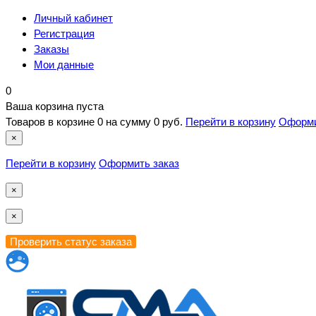
Личный кабинет
Регистрация
Заказы
Мои данные
0
Ваша корзина пуста
Товаров в корзине
0
на сумму
0 руб.
Перейти в корзину
Оформи
×
Перейти в корзину
Оформить заказ
×
×