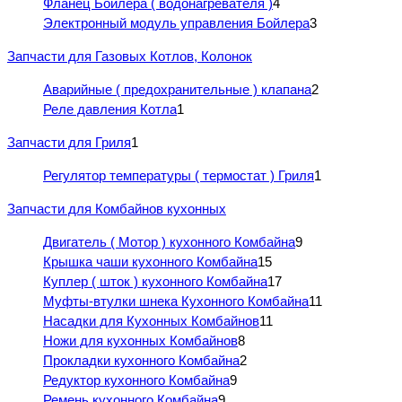
Фланец Бойлера ( водонагревателя )
4
Электронный модуль управления Бойлера
3
Запчасти для Газовых Котлов, Колонок
Аварийные ( предохранительные ) клапана
2
Реле давления Котла
1
Запчасти для Гриля
1
Регулятор температуры ( термостат ) Гриля
1
Запчасти для Комбайнов кухонных
Двигатель ( Мотор ) кухонного Комбайна
9
Крышка чаши кухонного Комбайна
15
Куплер ( шток ) кухонного Комбайна
17
Муфты-втулки шнека Кухонного Комбайна
11
Насадки для Кухонных Комбайнов
11
Ножи для кухонных Комбайнов
8
Прокладки кухонного Комбайна
2
Редуктор кухонного Комбайна
9
Ремень кухонного Комбайна
9