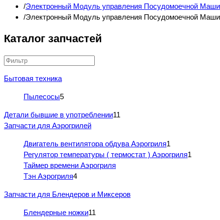
Электронный Модуль управления Посудомоечной Маш
Электронный Модуль управления Посудомоечной Маши
Каталог запчастей
Бытовая техника
Пылесосы
5
Детали бывшие в употреблении
11
Запчасти для Аэрогрилей
Двигатель вентилятора обдува Аэрогриля
1
Регулятор температуры ( термостат ) Аэрогриля
1
Таймер времени Аэрогриля
Тэн Аэрогриля
4
Запчасти для Блендеров и Миксеров
Блендерные ножки
11