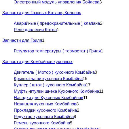
Электронный модуль управления Бойлера
3
Запчасти для Газовых Котлов, Колонок
Аварийные ( предохранительные ) клапана
2
Реле давления Котла
1
Запчасти для Гриля
1
Регулятор температуры ( термостат ) Гриля
1
Запчасти для Комбайнов кухонных
Двигатель ( Мотор ) кухонного Комбайна
9
Крышка чаши кухонного Комбайна
15
Куплер ( шток ) кухонного Комбайна
17
Муфты-втулки шнека Кухонного Комбайна
11
Насадки для Кухонных Комбайнов
11
Ножи для кухонных Комбайнов
8
Прокладки кухонного Комбайна
2
Редуктор кухонного Комбайна
9
Ремень кухонного Комбайна
9