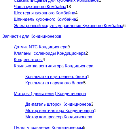
Смазка пищевая для кухонных Комбайнов
1
Чаша кухонного Комбайна
13
Шестерня кухонного Комбайна
4
Шпиндель кухонного Комбайна
2
Электронный модуль управления Кухонного Комбайна
6
Запчасти для Кондиционеров
Датчик NTC Кондиционера
9
Клапаны, соленоиды Кондиционера
2
Конденсаторы
4
Крыльчатка вентилятора Кондиционера
Крыльчатка внутреннего блока
1
Крыльчатка наружного блока
5
Моторы ( двигатели ) Кондиционера
Двигатель шторок Кондиционера
3
Мотор вентилятора Кондиционера
1
Мотор компрессор Кондиционера
Пульт управления Кондиционером
5