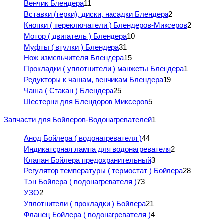
Венчик Блендера
11
Вставки (терки), диски, насадки Блендера
2
Кнопки ( переключатели ) Блендеров-Миксеров
2
Мотор ( двигатель ) Блендера
10
Муфты ( втулки ) Блендера
31
Нож измельчителя Блендера
15
Прокладки ( уплотнители ) манжеты Блендера
1
Редукторы к чашам, венчикам Блендера
19
Чаша ( Стакан ) Блендера
25
Шестерни для Блендоров Миксеров
5
Запчасти для Бойлеров-Водонагревателей
1
Анод Бойлера ( водонагревателя )
44
Индикаторная лампа для водонагревателя
2
Клапан Бойлера предохранительный
3
Регулятор температуры ( термостат ) Бойлера
28
Тэн Бойлера ( водонагревателя )
73
УЗО
2
Уплотнители ( прокладки ) Бойлера
21
Фланец Бойлера ( водонагревателя )
4