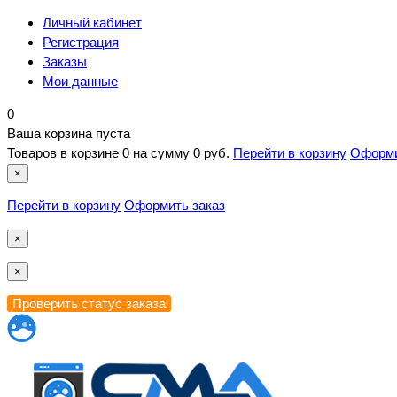
Личный кабинет
Регистрация
Заказы
Мои данные
0
Ваша корзина пуста
Товаров в корзине
0
на сумму
0 руб.
Перейти в корзину
Оформи
×
Перейти в корзину
Оформить заказ
×
×