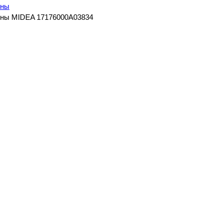
ины
ны MIDEA 17176000A03834