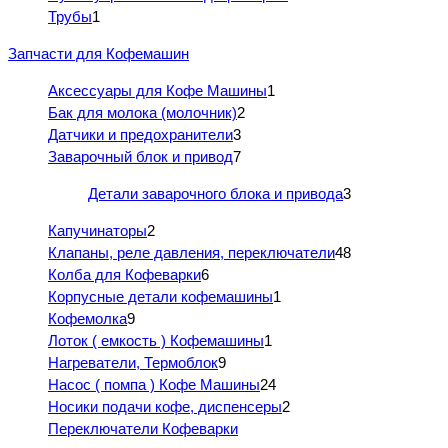
Трубы
1
Запчасти для Кофемашин
Аксессуары для Кофе Машины
1
Бак для молока (молочник)
2
Датчики и предохранители
3
Заварочный блок и привод
7
Детали заварочного блока и привода
3
Капучинаторы
2
Клапаны, реле давления, переключатели
48
Колба для Кофеварки
6
Корпусные детали кофемашины
1
Кофемолка
9
Лоток ( емкость ) Кофемашины
1
Нагреватели, Термоблок
9
Насос ( помпа ) Кофе Машины
24
Носики подачи кофе, диспенсеры
2
Переключатели Кофеварки