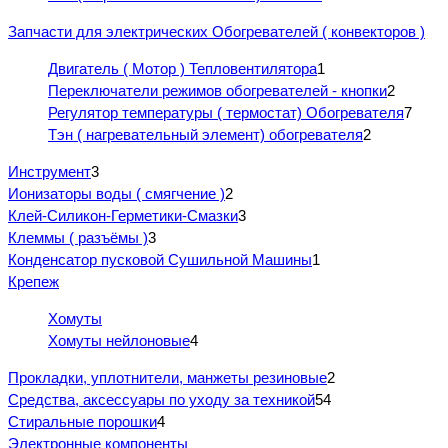
Запчасти для электрических Обогревателей ( конвекторов )
Двигатель ( Мотор ) Тепловентилятора
1
Переключатели режимов обогревателей - кнопки
2
Регулятор температуры ( термостат) Обогревателя
7
Тэн ( нагревательный элемент) обогревателя
2
Инструмент
3
Ионизаторы воды ( смягчение )
2
Клей-Силикон-Герметики-Смазки
3
Клеммы ( разъёмы )
3
Конденсатор пусковой Сушильной Машины
1
Крепеж
Хомуты
Хомуты нейлоновые
4
Прокладки, уплотнители, манжеты резиновые
2
Средства, аксессуары по уходу за техникой
54
Стиральные порошки
4
Электронные компоненты