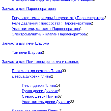
Запчасти для Парогенераторов
Регулятор температуры ( термостат ) Парогенератора
3
Реле давления ( прессостат ) Парогенератора
2
Уплотнители, манжеты Парогенератора
1
Электромагнитный клапан Парогенератора
2
Запчасти для печи Шаурма
Тэн печи Шаурма
3
Запчасти для Плит электрических и газовых
Блок электро-розжига Плиты
33
Дверца духовки плиты
2
Петля двери Плиты
14
Ручка двери Духовки
9
Стекло двери Плиты
67
Уплотнитель двери Духовки
33
Клапан газ-контроля Плиты
7