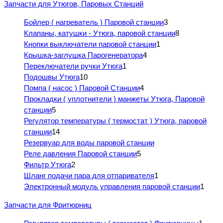
Запчасти для Утюгов, Паровых Станций
Бойлер ( нагреватель ) Паровой станции
3
Клапаны, катушки - Утюга, паровой станции
8
Кнопки выключатели паровой станции
1
Крышка-заглушка Парогенератора
4
Переключатели ручки Утюга
1
Подошвы Утюга
10
Помпа ( насос ) Паровой Станции
4
Прокладки ( уплотнители ) манжеты Утюга, Паровой
станции
5
Регулятор температуры ( термостат ) Утюга, паровой
станции
14
Резервуар для воды паровой станции
Реле давления Паровой станции
5
Фильтр Утюга
2
Шланг подачи пара для отпаривателя
1
Электронный модуль управления паровой станции
1
Запчасти для Фритюрниц