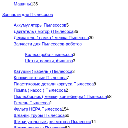
Машины
135
Запчасти для Пылесосов
Аккумуляторы Пылесосов
5
Двигатель ( мотор ) Пылесоса
86
Держатель ( рамка ) мешка Пылесоса
30
Запчасти для Пылесосов-роботов
Колесо робот-пылесоса
3
Щетки, валики, фильтра
3
Катушки ( кабель ) Пылесоса
3
Кнопки сетевые Пылесоса
7
Пластиковые детали корпуса Пылесоса
9
Помпа ( насос ) Пылесоса
2
Пылесборник ( мешки, контейнеры ) Пылесоса
58
Ремень Пылесоса
1
Фильтр HEPA Пылесоса
154
Шланги, трубы Пылесоса
60
Щетки угольные для мотора Пылесоса
14
Щетки-насадки Пылесоса
52