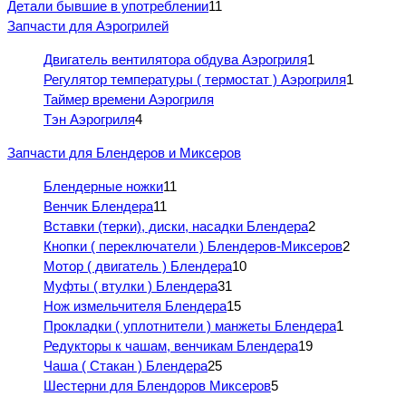
Детали бывшие в употреблении
11
Запчасти для Аэрогрилей
Двигатель вентилятора обдува Аэрогриля
1
Регулятор температуры ( термостат ) Аэрогриля
1
Таймер времени Аэрогриля
Тэн Аэрогриля
4
Запчасти для Блендеров и Миксеров
Блендерные ножки
11
Венчик Блендера
11
Вставки (терки), диски, насадки Блендера
2
Кнопки ( переключатели ) Блендеров-Миксеров
2
Мотор ( двигатель ) Блендера
10
Муфты ( втулки ) Блендера
31
Нож измельчителя Блендера
15
Прокладки ( уплотнители ) манжеты Блендера
1
Редукторы к чашам, венчикам Блендера
19
Чаша ( Стакан ) Блендера
25
Шестерни для Блендоров Миксеров
5