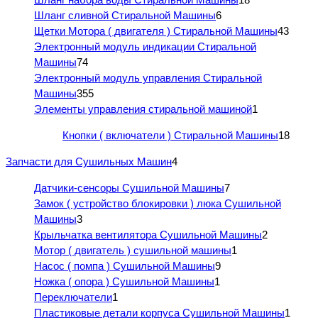
Шланг сливной Стиральной Машины
6
Щетки Мотора ( двигателя ) Стиральной Машины
43
Электронный модуль индикации Стиральной
Машины
74
Электронный модуль управления Стиральной
Машины
355
Элементы управления стиральной машиной
1
Кнопки ( включатели ) Стиральной Машины
18
Запчасти для Сушильных Машин
4
Датчики-сенсоры Сушильной Машины
7
Замок ( устройство блокировки ) люка Сушильной
Машины
3
Крыльчатка вентилятора Сушильной Машины
2
Мотор ( двигатель ) сушильной машины
1
Насос ( помпа ) Сушильной Машины
9
Ножка ( опора ) Сушильной Машины
1
Переключатели
1
Пластиковые детали корпуса Сушильной Машины
1