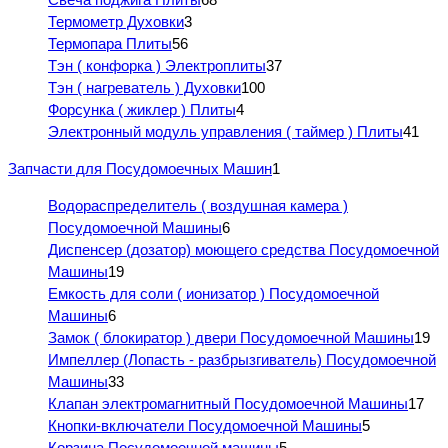
Термометр Духовки
3
Термопара Плиты
56
Тэн ( конфорка ) Электроплиты
37
Тэн ( нагреватель ) Духовки
100
Форсунка ( жиклер ) Плиты
4
Электронный модуль управления ( таймер ) Плиты
41
Запчасти для Посудомоечных Машин
1
Водораспределитель ( воздушная камера )
Посудомоечной Машины
6
Диспенсер (дозатор) моющего средства Посудомоечной
Машины
19
Емкость для соли ( ионизатор ) Посудомоечной
Машины
6
Замок ( блокиратор ) двери Посудомоечной Машины
19
Импеллер (Лопасть - разбрызгиватель) Посудомоечной
Машины
33
Клапан электромагнитный Посудомоечной Машины
17
Кнопки-включатели Посудомоечной Машины
5
Корзина Посудомоечной машины
5