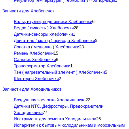
Регулятор температуры ( термостат ) Фритюрницы
1
Запчасти для Хлебопечек
Валы, втулки, подшипники Хлебопечки
6
Ведро ( емкость ) Хлебопечки
28
Датчики-сенсоры хлебопечки
1
Двигатель ( мотор ) привода Хлебопечки
9
Лопатка ( мешалка ) Хлебопечки
23
Ремень Хлебопечки
15
Сальник Хлебопечки
6
Трансформатор Хлебопечки
1
Тэн ( нагревательный элемент ) Хлебопечеки
5
Шестерня Хлебопечки
2
Запчасти для Холодильников
Воздушная заслонка Холодильника
22
Датчики NTC, Дефростеры, Предохранители
Холодильника
77
Инструмент для ремонта Холодильников
26
Испарители к бытовым холодильникам и морозильным