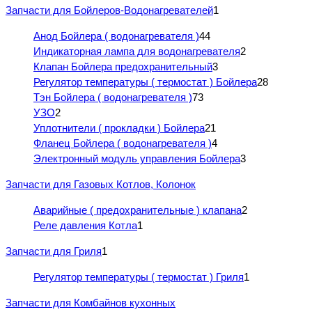
Запчасти для Бойлеров-Водонагревателей
1
Анод Бойлера ( водонагревателя )
44
Индикаторная лампа для водонагревателя
2
Клапан Бойлера предохранительный
3
Регулятор температуры ( термостат ) Бойлера
28
Тэн Бойлера ( водонагревателя )
73
УЗО
2
Уплотнители ( прокладки ) Бойлера
21
Фланец Бойлера ( водонагревателя )
4
Электронный модуль управления Бойлера
3
Запчасти для Газовых Котлов, Колонок
Аварийные ( предохранительные ) клапана
2
Реле давления Котла
1
Запчасти для Гриля
1
Регулятор температуры ( термостат ) Гриля
1
Запчасти для Комбайнов кухонных