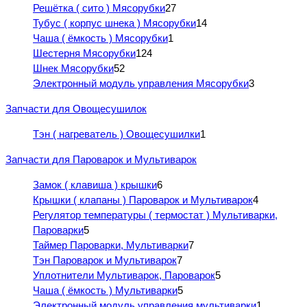
Решётка ( сито ) Мясорубки
27
Тубус ( корпус шнека ) Мясорубки
14
Чаша ( ёмкость ) Мясорубки
1
Шестерня Мясорубки
124
Шнек Мясорубки
52
Электронный модуль управления Мясорубки
3
Запчасти для Овощесушилок
Тэн ( нагреватель ) Овощесушилки
1
Запчасти для Пароварок и Мультиварок
Замок ( клавиша ) крышки
6
Крышки ( клапаны ) Пароварок и Мультиварок
4
Регулятор температуры ( термостат ) Мультиварки,
Пароварки
5
Таймер Пароварки, Мультиварки
7
Тэн Пароварок и Мультиварок
7
Уплотнители Мультиварок, Пароварок
5
Чаша ( ёмкость ) Мультиварки
5
Электронный модуль управления мультиварки
1