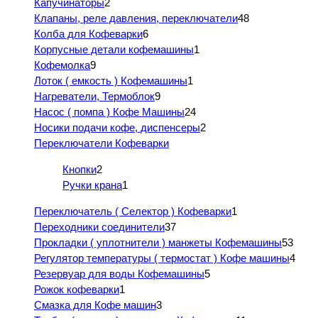
Капучинаторы
2
Клапаны, реле давления, переключатели
48
Колба для Кофеварки
6
Корпусные детали кофемашины
1
Кофемолка
9
Лоток ( емкость ) Кофемашины
1
Нагреватели, Термоблок
9
Насос ( помпа ) Кофе Машины
24
Носики подачи кофе, диспенсеры
2
Переключатели Кофеварки
Кнопки
2
Ручки крана
1
Переключатель ( Селектор ) Кофеварки
1
Переходники соединители
37
Прокладки ( уплотнители ) манжеты Кофемашины
53
Регулятор температуры ( термостат ) Кофе машины
4
Резервуар для воды Кофемашины
5
Рожок кофеварки
1
Смазка для Кофе машин
3