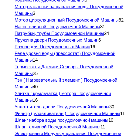
Мотор заслонки направления воды Посудомоечной
Машины
3
Мотор циркуляционный Посудомоечной Машины
92
Насос сливной Посудомоечной Машины
31
Патрубки, трубы Посудомоечной Машины
24
Пружина двери Посудомоечных Машин
6
Разное для Посудомоечных Машин
16
Реле уровня воды (прессостат) Посудомоечной
Машины
14
Термостаты-Датчики-Сенсоры Посудомоечной
Машины
25
Тэн ( Нагревательный элемент ) Посудомоечной
Машины
40
Улитка ( крыльчатка ) мотора Посудомоечной
Машины
16
Уплотнитель двери Посудомоечной Машины
30
Фильтр ( улавливатель ) Посудомоечной Машины
11
Шланг набора воды посудомоечной машины
10
Шланг сливной Посудомоечной Машины
11
Электронный Модуль управления Посудомоечной