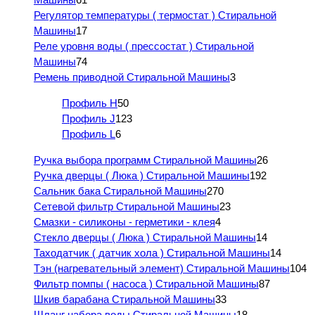
Регулятор температуры ( термостат ) Стиральной
Машины
17
Реле уровня воды ( прессостат ) Стиральной
Машины
74
Ремень приводной Стиральной Машины
3
Профиль H
50
Профиль J
123
Профиль L
6
Ручка выбора программ Стиральной Машины
26
Ручка дверцы ( Люка ) Стиральной Машины
192
Сальник бака Стиральной Машины
270
Сетевой фильтр Стиральной Машины
23
Смазки - силиконы - герметики - клея
4
Стекло дверцы ( Люка ) Стиральной Машины
14
Таходатчик ( датчик хола ) Стиральной Машины
14
Тэн (нагревательный элемент) Стиральной Машины
104
Фильтр помпы ( насоса ) Стиральной Машины
87
Шкив барабана Стиральной Машины
33
Шланг набора воды Стиральной Машины
18