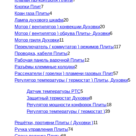
Кнопки Плит
7
Кран газа Плиты
4
Лампа духового шкафа
20
Мотор ( вентилятор ) конвекции Духовки
20
Мотор ( вентилятор ) обдува Плиты- Духовки
6
Мотор гриля Духовки
11
Переключатель ( коммутатор ) режимов Плиты
117
Проводка, кабеля Плиты
2
Рабочая панель варочной Плиты
12
Разъёмы клеммные колодки
2
Рассекатели ( горелки ) пламени газовых Плит
57
Регулятор температуры ( термостат ) Плиты, Духовки
5
Датчик температуры PTC
5
Защитный термостат Духовки
8
Регулятор мощности конфорок Плиты
18
Регулятор температуры ( термостат )
39
Решётки, противни Плиты ( Духовки )
11
Ручка управления Плиты
74
Свеча поджига Плиты
68