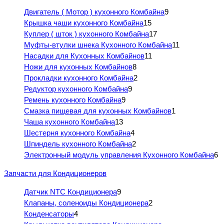
Двигатель ( Мотор ) кухонного Комбайна
9
Крышка чаши кухонного Комбайна
15
Куплер ( шток ) кухонного Комбайна
17
Муфты-втулки шнека Кухонного Комбайна
11
Насадки для Кухонных Комбайнов
11
Ножи для кухонных Комбайнов
8
Прокладки кухонного Комбайна
2
Редуктор кухонного Комбайна
9
Ремень кухонного Комбайна
9
Смазка пищевая для кухонных Комбайнов
1
Чаша кухонного Комбайна
13
Шестерня кухонного Комбайна
4
Шпиндель кухонного Комбайна
2
Электронный модуль управления Кухонного Комбайна
6
Запчасти для Кондиционеров
Датчик NTC Кондиционера
9
Клапаны, соленоиды Кондиционера
2
Конденсаторы
4