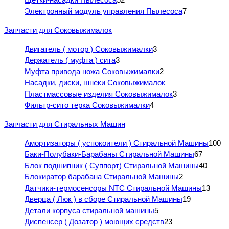
Электронный модуль управления Пылесоса
7
Запчасти для Соковыжималок
Двигатель ( мотор ) Соковыжималки
3
Держатель ( муфта ) сита
3
Муфта привода ножа Соковыжималки
2
Насадки, диски, шнеки Соковыжималок
Пластмассовые изделия Соковыжималок
3
Фильтр-сито терка Соковыжималки
4
Запчасти для Стиральных Машин
Амортизаторы ( успокоители ) Стиральной Машины
100
Баки-Полубаки-Барабаны Стиральной Машины
67
Блок подшипник ( Суппорт) Стиральной Машины
40
Блокиратор барабана Стиральной Машины
2
Датчики-термосенсоры NTC Стиральной Машины
13
Дверца ( Люк ) в сборе Стиральной Машины
19
Детали корпуса стиральной машины
5
Диспенсер ( Дозатор ) моющих средств
23