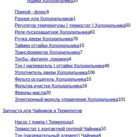
Ящики Холодильника
20
Припой - флюс
8
Разное для Холодильников
1
Регулятор температуры ( термостат ) Холодильника
50
Реле пускозащитное Холодильника
61
Ручка двери Холодильника
78
Таймер оттайки Холодильника
15
Трансформатор Холодильника
7
Трубы, фитинги, локринги
4
Тэн ( нагреватель ) оттайки Холодильника
48
Уплотнитель двери Холодильника
106
Фильтр осушитель Холодильника
10
Фильтра очистки Холодильника
18
Фреоны-масла
20
Электронный модуль управления Холодильника
101
Запчасти для Чайников и Термопотов
Насос ( помпа ) Термопода
1
Термостат с контактной группой Чайника
10
Тэн (нагревательный элемент) Чайника
4