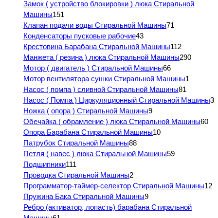
Замок ( устройство блокировки ) люка Стиральной
Машины
151
Клапан подачи воды Стиральной Машины
71
Конденсаторы пусковые рабочие
43
Крестовина Барабана Стиральной Машины
112
Манжета ( резина ) люка Стиральной Машины
290
Мотор ( двигатель ) Стиральной Машины
66
Мотор вентилятора сушки Стиральной Машины
1
Насос ( помпа ) сливной Стиральной Машины
81
Насос ( Помпа ) Циркуляционный Стиральной Машины
3
Ножка ( опора ) Стиральной Машины
9
Обечайка ( обрамление ) люка Стиральной Машины
60
Опора Барабана Стиральной Машины
10
Патрубок Стиральной Машины
88
Петля ( навес ) люка Стиральной Машины
59
Подшипники
111
Проводка Стиральной Машины
2
Программатор-таймер-селектор Стиральной Машины
12
Пружина Бака Стиральной Машины
9
Ребро (активатор, лопасть) барабана Стиральной
Машины
61