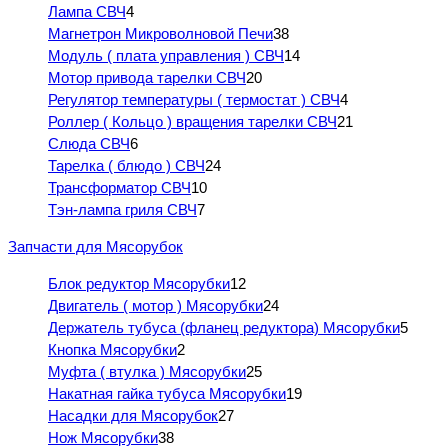
Лампа СВЧ
4
Магнетрон Микроволновой Печи
38
Модуль ( плата управления ) СВЧ
14
Мотор привода тарелки СВЧ
20
Регулятор температуры ( термостат ) СВЧ
4
Роллер ( Кольцо ) вращения тарелки СВЧ
21
Слюда СВЧ
6
Тарелка ( блюдо ) СВЧ
24
Трансформатор СВЧ
10
Тэн-лампа гриля СВЧ
7
Запчасти для Мясорубок
Блок редуктор Мясорубки
12
Двигатель ( мотор ) Мясорубки
24
Держатель тубуса (фланец редуктора) Мясорубки
5
Кнопка Мясорубки
2
Муфта ( втулка ) Мясорубки
25
Накатная гайка тубуса Мясорубки
19
Насадки для Мясорубок
27
Нож Мясорубки
38