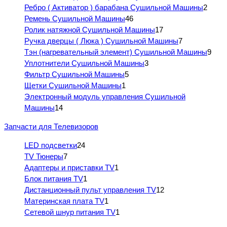
Ребро ( Активатор ) барабана Сушильной Машины
2
Ремень Сушильной Машины
46
Ролик натяжной Сушильной Машины
17
Ручка дверцы ( Люка ) Сушильной Машины
7
Тэн (нагревательный элемент) Сушильной Машины
9
Уплотнители Сушильной Машины
3
Фильтр Сушильной Машины
5
Щетки Сушильной Машины
1
Электронный модуль управления Сушильной
Машины
14
Запчасти для Телевизоров
LED подсветки
24
TV Тюнеры
7
Адаптеры и приставки TV
1
Блок питания TV
1
Дистанционный пульт управления TV
12
Материнская плата TV
1
Сетевой шнур питания TV
1