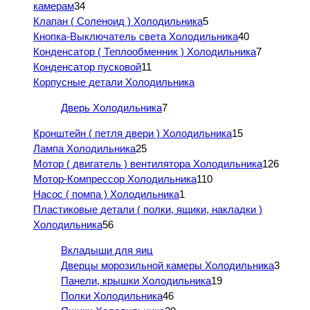
камерам
34
Клапан ( Соленоид ) Холодильника
5
Кнопка-Выключатель света Холодильника
40
Конденсатор ( Теплообменник ) Холодильника
7
Конденсатор пусковой
11
Корпусные детали Холодильника
Дверь Холодильника
7
Кронштейн ( петля двери ) Холодильника
15
Лампа Холодильника
25
Мотор ( двигатель ) вентилятора Холодильника
126
Мотор-Компрессор Холодильника
110
Насос ( помпа ) Холодильника
1
Пластиковые детали ( полки, ящики, накладки )
Холодильника
56
Вкладыши для яиц
Дверцы морозильной камеры Холодильника
3
Панели, крышки Холодильника
19
Полки Холодильника
46