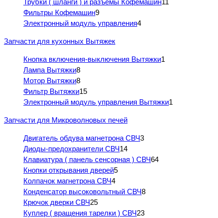
Трубки ( шланги ) и разъемы Кофемашин
11
Фильтры Кофемашин
9
Электронный модуль управления
4
Запчасти для кухонных Вытяжек
Кнопка включения-выключения Вытяжки
1
Лампа Вытяжки
8
Мотор Вытяжки
8
Фильтр Вытяжки
15
Электронный модуль управления Вытяжки
1
Запчасти для Микроволновых печей
Двигатель обдува магнетрона СВЧ
3
Диоды-предохранители СВЧ
14
Клавиатура ( панель сенсорная ) СВЧ
64
Кнопки открывания дверей
5
Колпачок магнетрона СВЧ
4
Конденсатор высоковольтный СВЧ
8
Крючок дверки СВЧ
25
Куплер ( вращения тарелки ) СВЧ
23