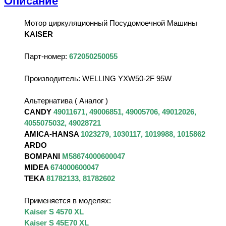
Описание
Мотор циркуляционный Посудомоечной Машины
KAISER
Парт-номер:
672050250055
Производитель: WELLING YXW50-2F 95W
Альтернатива ( Аналог )
CANDY
49011671, 49006851, 49005706, 49012026,
4055075032, 49028721
AMICA-HANSA
1023279, 1030117, 1019988, 1015862
ARDO
BOMPANI
M58674000600047
MIDEA
674000600047
TEKA
81782133, 81782602
Применяется в моделях:
Kaiser S 4570 XL
Kaiser S 45E70 XL