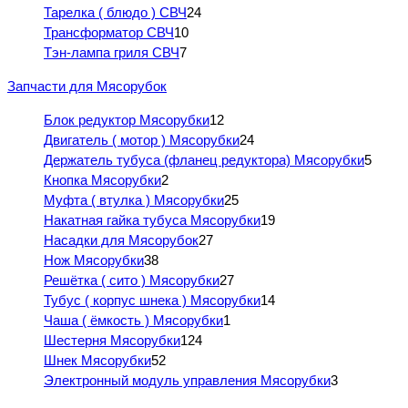
Тарелка ( блюдо ) СВЧ
24
Трансформатор СВЧ
10
Тэн-лампа гриля СВЧ
7
Запчасти для Мясорубок
Блок редуктор Мясорубки
12
Двигатель ( мотор ) Мясорубки
24
Держатель тубуса (фланец редуктора) Мясорубки
5
Кнопка Мясорубки
2
Муфта ( втулка ) Мясорубки
25
Накатная гайка тубуса Мясорубки
19
Насадки для Мясорубок
27
Нож Мясорубки
38
Решётка ( сито ) Мясорубки
27
Тубус ( корпус шнека ) Мясорубки
14
Чаша ( ёмкость ) Мясорубки
1
Шестерня Мясорубки
124
Шнек Мясорубки
52
Электронный модуль управления Мясорубки
3