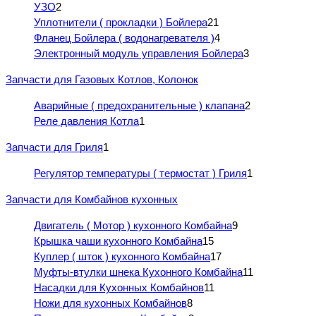
УЗО
2
Уплотнители ( прокладки ) Бойлера
21
Фланец Бойлера ( водонагревателя )
4
Электронный модуль управления Бойлера
3
Запчасти для Газовых Котлов, Колонок
Аварийные ( предохранительные ) клапана
2
Реле давления Котла
1
Запчасти для Гриля
1
Регулятор температуры ( термостат ) Гриля
1
Запчасти для Комбайнов кухонных
Двигатель ( Мотор ) кухонного Комбайна
9
Крышка чаши кухонного Комбайна
15
Куплер ( шток ) кухонного Комбайна
17
Муфты-втулки шнека Кухонного Комбайна
11
Насадки для Кухонных Комбайнов
11
Ножи для кухонных Комбайнов
8