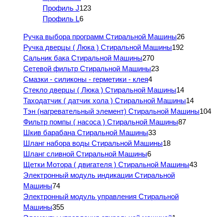
Профиль J
123
Профиль L
6
Ручка выбора программ Стиральной Машины
26
Ручка дверцы ( Люка ) Стиральной Машины
192
Сальник бака Стиральной Машины
270
Сетевой фильтр Стиральной Машины
23
Смазки - силиконы - герметики - клея
4
Стекло дверцы ( Люка ) Стиральной Машины
14
Таходатчик ( датчик хола ) Стиральной Машины
14
Тэн (нагревательный элемент) Стиральной Машины
104
Фильтр помпы ( насоса ) Стиральной Машины
87
Шкив барабана Стиральной Машины
33
Шланг набора воды Стиральной Машины
18
Шланг сливной Стиральной Машины
6
Щетки Мотора ( двигателя ) Стиральной Машины
43
Электронный модуль индикации Стиральной
Машины
74
Электронный модуль управления Стиральной
Машины
355