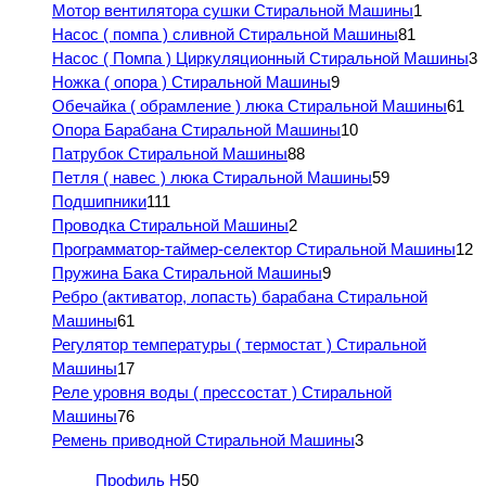
Мотор вентилятора сушки Стиральной Машины
1
Насос ( помпа ) сливной Стиральной Машины
81
Насос ( Помпа ) Циркуляционный Стиральной Машины
3
Ножка ( опора ) Стиральной Машины
9
Обечайка ( обрамление ) люка Стиральной Машины
61
Опора Барабана Стиральной Машины
10
Патрубок Стиральной Машины
88
Петля ( навес ) люка Стиральной Машины
59
Подшипники
111
Проводка Стиральной Машины
2
Программатор-таймер-селектор Стиральной Машины
12
Пружина Бака Стиральной Машины
9
Ребро (активатор, лопасть) барабана Стиральной
Машины
61
Регулятор температуры ( термостат ) Стиральной
Машины
17
Реле уровня воды ( прессостат ) Стиральной
Машины
76
Ремень приводной Стиральной Машины
3
Профиль H
50