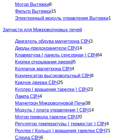
Мотор Вытяжки
8
Фильтр Вытяжки
15
Электронный модуль управления Вытяжки
1
Запчасти для Микроволновых печей
Двигатель обдува магнетрона СВЧ
3
Диоды-предохранители СВЧ
14
Клавиатура ( панель сенсорная ) СВЧ
64
Кнопки открывания дверей
5
Колпачок магнетрона СВЧ
4
Конденсатор высоковольтный СВЧ
8
Крючок дверки СВЧ
25
Куплер ( вращения тарелки ) СВЧ
23
Лампа СВЧ
4
Магнетрон Микроволновой Печи
38
Модуль ( плата управления ) СВЧ
14
Мотор привода тарелки СВЧ
20
Регулятор температуры ( термостат ) СВЧ
4
Роллер ( Кольцо ) вращения тарелки СВЧ
21
Слюда СВЧ
6