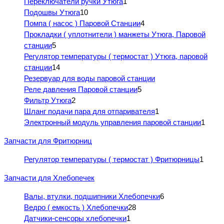
Переключатели ручки Утюга
1
Подошвы Утюга
10
Помпа ( насос ) Паровой Станции
4
Прокладки ( уплотнители ) манжеты Утюга, Паровой
станции
5
Регулятор температуры ( термостат ) Утюга, паровой
станции
14
Резервуар для воды паровой станции
Реле давления Паровой станции
5
Фильтр Утюга
2
Шланг подачи пара для отпаривателя
1
Электронный модуль управления паровой станции
1
Запчасти для Фритюрниц
Регулятор температуры ( термостат ) Фритюрницы
1
Запчасти для Хлебопечек
Валы, втулки, подшипники Хлебопечки
6
Ведро ( емкость ) Хлебопечки
28
Датчики-сенсоры хлебопечки
1