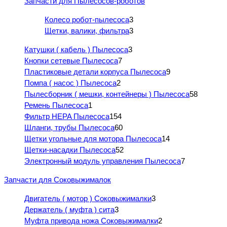
Запчасти для Пылесосов-роботов
Колесо робот-пылесоса
3
Щетки, валики, фильтра
3
Катушки ( кабель ) Пылесоса
3
Кнопки сетевые Пылесоса
7
Пластиковые детали корпуса Пылесоса
9
Помпа ( насос ) Пылесоса
2
Пылесборник ( мешки, контейнеры ) Пылесоса
58
Ремень Пылесоса
1
Фильтр HEPA Пылесоса
154
Шланги, трубы Пылесоса
60
Щетки угольные для мотора Пылесоса
14
Щетки-насадки Пылесоса
52
Электронный модуль управления Пылесоса
7
Запчасти для Соковыжималок
Двигатель ( мотор ) Соковыжималки
3
Держатель ( муфта ) сита
3
Муфта привода ножа Соковыжималки
2