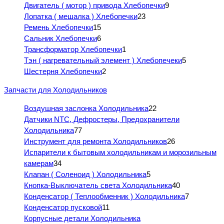
Двигатель ( мотор ) привода Хлебопечки
9
Лопатка ( мешалка ) Хлебопечки
23
Ремень Хлебопечки
15
Сальник Хлебопечки
6
Трансформатор Хлебопечки
1
Тэн ( нагревательный элемент ) Хлебопечеки
5
Шестерня Хлебопечки
2
Запчасти для Холодильников
Воздушная заслонка Холодильника
22
Датчики NTC, Дефростеры, Предохранители
Холодильника
77
Инструмент для ремонта Холодильников
26
Испарители к бытовым холодильникам и морозильным
камерам
34
Клапан ( Соленоид ) Холодильника
5
Кнопка-Выключатель света Холодильника
40
Конденсатор ( Теплообменник ) Холодильника
7
Конденсатор пусковой
11
Корпусные детали Холодильника