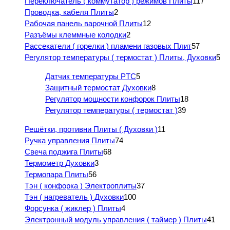
Переключатель ( коммутатор ) режимов Плиты
117
Проводка, кабеля Плиты
2
Рабочая панель варочной Плиты
12
Разъёмы клеммные колодки
2
Рассекатели ( горелки ) пламени газовых Плит
57
Регулятор температуры ( термостат ) Плиты, Духовки
5
Датчик температуры PTC
5
Защитный термостат Духовки
8
Регулятор мощности конфорок Плиты
18
Регулятор температуры ( термостат )
39
Решётки, противни Плиты ( Духовки )
11
Ручка управления Плиты
74
Свеча поджига Плиты
68
Термометр Духовки
3
Термопара Плиты
56
Тэн ( конфорка ) Электроплиты
37
Тэн ( нагреватель ) Духовки
100
Форсунка ( жиклер ) Плиты
4
Электронный модуль управления ( таймер ) Плиты
41