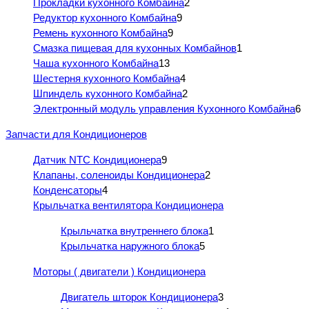
Прокладки кухонного Комбайна
2
Редуктор кухонного Комбайна
9
Ремень кухонного Комбайна
9
Смазка пищевая для кухонных Комбайнов
1
Чаша кухонного Комбайна
13
Шестерня кухонного Комбайна
4
Шпиндель кухонного Комбайна
2
Электронный модуль управления Кухонного Комбайна
6
Запчасти для Кондиционеров
Датчик NTC Кондиционера
9
Клапаны, соленоиды Кондиционера
2
Конденсаторы
4
Крыльчатка вентилятора Кондиционера
Крыльчатка внутреннего блока
1
Крыльчатка наружного блока
5
Моторы ( двигатели ) Кондиционера
Двигатель шторок Кондиционера
3