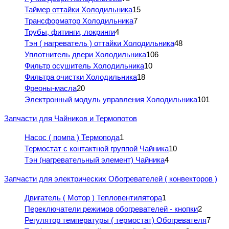
Таймер оттайки Холодильника
15
Трансформатор Холодильника
7
Трубы, фитинги, локринги
4
Тэн ( нагреватель ) оттайки Холодильника
48
Уплотнитель двери Холодильника
106
Фильтр осушитель Холодильника
10
Фильтра очистки Холодильника
18
Фреоны-масла
20
Электронный модуль управления Холодильника
101
Запчасти для Чайников и Термопотов
Насос ( помпа ) Термопода
1
Термостат с контактной группой Чайника
10
Тэн (нагревательный элемент) Чайника
4
Запчасти для электрических Обогревателей ( конвекторов )
Двигатель ( Мотор ) Тепловентилятора
1
Переключатели режимов обогревателей - кнопки
2
Регулятор температуры ( термостат) Обогревателя
7