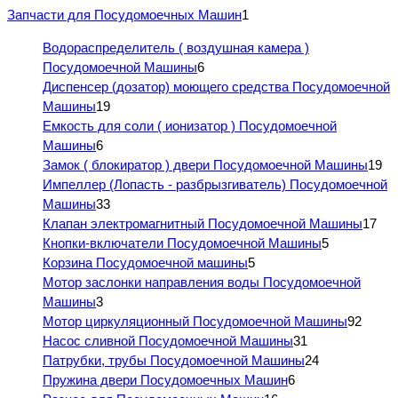
Запчасти для Посудомоечных Машин
1
Водораспределитель ( воздушная камера )
Посудомоечной Машины
6
Диспенсер (дозатор) моющего средства Посудомоечной
Машины
19
Емкость для соли ( ионизатор ) Посудомоечной
Машины
6
Замок ( блокиратор ) двери Посудомоечной Машины
19
Импеллер (Лопасть - разбрызгиватель) Посудомоечной
Машины
33
Клапан электромагнитный Посудомоечной Машины
17
Кнопки-включатели Посудомоечной Машины
5
Корзина Посудомоечной машины
5
Мотор заслонки направления воды Посудомоечной
Машины
3
Мотор циркуляционный Посудомоечной Машины
92
Насос сливной Посудомоечной Машины
31
Патрубки, трубы Посудомоечной Машины
24
Пружина двери Посудомоечных Машин
6