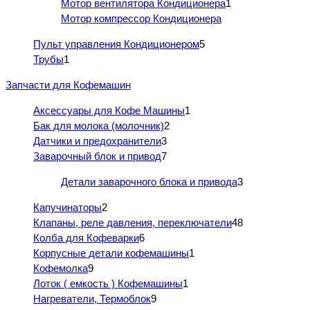
Мотор вентилятора Кондиционера
1
Мотор компрессор Кондиционера
Пульт управления Кондиционером
5
Трубы
1
Запчасти для Кофемашин
Аксессуары для Кофе Машины
1
Бак для молока (молочник)
2
Датчики и предохранители
3
Заварочный блок и привод
7
Детали заварочного блока и привода
3
Капучинаторы
2
Клапаны, реле давления, переключатели
48
Колба для Кофеварки
6
Корпусные детали кофемашины
1
Кофемолка
9
Лоток ( емкость ) Кофемашины
1
Нагреватели, Термоблок
9