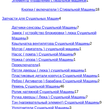
Элементы управления стиральной машиной
1
Кнопки ( включатели ) Стиральной Машины
18
Запчасти для Сушильных Машин
4
Датчики-сенсоры Сушильной Машины
7
Замок ( устройство блокировки ) люка Сушильной
Машины
3
Крыльчатка вентилятора Сушильной Машины
2
Мотор ( двигатель ) сушильной машины
1
Насос ( помпа ) Сушильной Машины
9
Ножка ( опора ) Сушильной Машины
1
Переключатели
1
Петля дверцы ( люка ) сушильной машины
1
Пластиковые детали корпуса Сушильной Машины
1
Ребро ( Активатор ) барабана Сушильной Машины
2
Ремень Сушильной Машины
46
Ролик натяжной Сушильной Машины
17
Ручка дверцы ( Люка ) Сушильной Машины
7
Тэн (нагревательный элемент) Сушильной Машины
9
Уплотнители Сушильной Машины
3