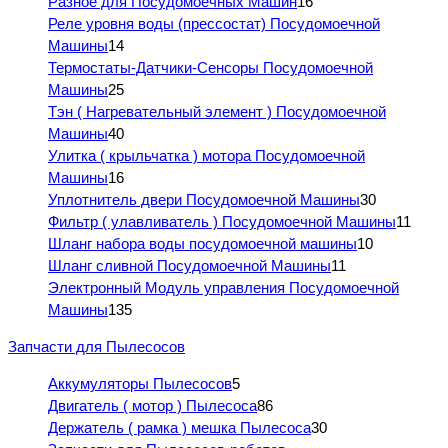
Разное для Посудомоечных Машин
16
Реле уровня воды (прессостат) Посудомоечной
Машины
14
Термостаты-Датчики-Сенсоры Посудомоечной
Машины
25
Тэн ( Нагревательный элемент ) Посудомоечной
Машины
40
Улитка ( крыльчатка ) мотора Посудомоечной
Машины
16
Уплотнитель двери Посудомоечной Машины
30
Фильтр ( улавливатель ) Посудомоечной Машины
11
Шланг набора воды посудомоечной машины
10
Шланг сливной Посудомоечной Машины
11
Электронный Модуль управления Посудомоечной
Машины
135
Запчасти для Пылесосов
Аккумуляторы Пылесосов
5
Двигатель ( мотор ) Пылесоса
86
Держатель ( рамка ) мешка Пылесоса
30