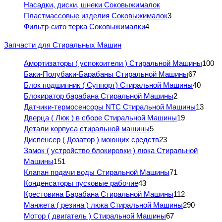
Насадки, диски, шнеки Соковыжималок
Пластмассовые изделия Соковыжималок
3
Фильтр-сито терка Соковыжималки
4
Запчасти для Стиральных Машин
Амортизаторы ( успокоители ) Стиральной Машины
100
Баки-Полубаки-Барабаны Стиральной Машины
67
Блок подшипник ( Суппорт) Стиральной Машины
40
Блокиратор барабана Стиральной Машины
2
Датчики-термосенсоры NTC Стиральной Машины
13
Дверца ( Люк ) в сборе Стиральной Машины
19
Детали корпуса стиральной машины
5
Диспенсер ( Дозатор ) моющих средств
23
Замок ( устройство блокировки ) люка Стиральной
Машины
151
Клапан подачи воды Стиральной Машины
71
Конденсаторы пусковые рабочие
43
Крестовина Барабана Стиральной Машины
112
Манжета ( резина ) люка Стиральной Машины
290
Мотор ( двигатель ) Стиральной Машины
67