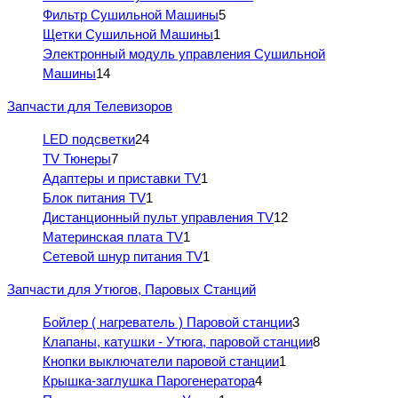
Фильтр Сушильной Машины
5
Щетки Сушильной Машины
1
Электронный модуль управления Сушильной
Машины
14
Запчасти для Телевизоров
LED подсветки
24
TV Тюнеры
7
Адаптеры и приставки TV
1
Блок питания TV
1
Дистанционный пульт управления TV
12
Материнская плата TV
1
Сетевой шнур питания TV
1
Запчасти для Утюгов, Паровых Станций
Бойлер ( нагреватель ) Паровой станции
3
Клапаны, катушки - Утюга, паровой станции
8
Кнопки выключатели паровой станции
1
Крышка-заглушка Парогенератора
4