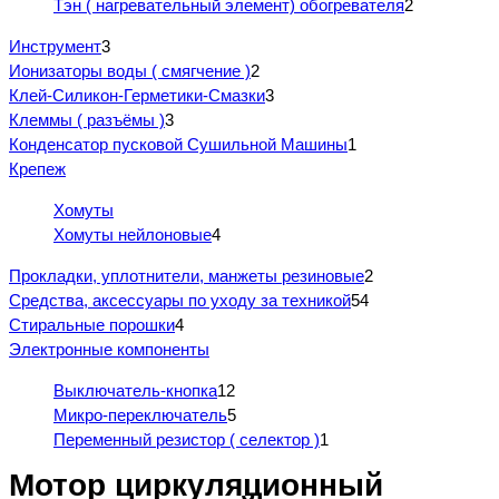
Тэн ( нагревательный элемент) обогревателя
2
Инструмент
3
Ионизаторы воды ( смягчение )
2
Клей-Силикон-Герметики-Смазки
3
Клеммы ( разъёмы )
3
Конденсатор пусковой Сушильной Машины
1
Крепеж
Хомуты
Хомуты нейлоновые
4
Прокладки, уплотнители, манжеты резиновые
2
Средства, аксессуары по уходу за техникой
54
Стиральные порошки
4
Электронные компоненты
Выключатель-кнопка
12
Микро-переключатель
5
Переменный резистор ( селектор )
1
Мотор циркуляционный