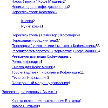
Насос ( помпа ) Кофе Машины
24
Носики подачи кофе, диспенсеры
2
Переключатели Кофеварки
Кнопки
2
Ручки крана
1
Переключатель ( Селектор ) Кофеварки
1
Переходники соединители
37
Прокладки ( уплотнители ) манжеты Кофемашины
53
Регулятор температуры ( термостат ) Кофе машины
4
Резервуар для воды Кофемашины
5
Рожок кофеварки
1
Смазка для Кофе машин
3
Трубки ( шланги ) и разъемы Кофемашин
11
Фильтры Кофемашин
9
Электронный модуль управления
4
Запчасти для кухонных Вытяжек
Кнопка включения-выключения Вытяжки
1
Лампа Вытяжки
8