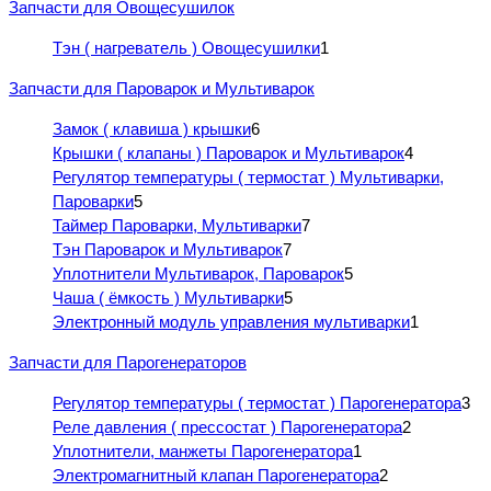
Запчасти для Овощесушилок
Тэн ( нагреватель ) Овощесушилки
1
Запчасти для Пароварок и Мультиварок
Замок ( клавиша ) крышки
6
Крышки ( клапаны ) Пароварок и Мультиварок
4
Регулятор температуры ( термостат ) Мультиварки,
Пароварки
5
Таймер Пароварки, Мультиварки
7
Тэн Пароварок и Мультиварок
7
Уплотнители Мультиварок, Пароварок
5
Чаша ( ёмкость ) Мультиварки
5
Электронный модуль управления мультиварки
1
Запчасти для Парогенераторов
Регулятор температуры ( термостат ) Парогенератора
3
Реле давления ( прессостат ) Парогенератора
2
Уплотнители, манжеты Парогенератора
1
Электромагнитный клапан Парогенератора
2