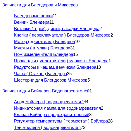
Запчасти для Блендеров и Миксеров
Блендерные ножки
11
Венчик Блендера
11
Вставки (терки), диски, насадки Блендера
2
Кнопки ( переключатели ) Блендеров-Миксеров
2
Мотор ( двигатель ) Блендера
10
Муфты ( втулки ) Блендера
31
Нож измельчителя Блендера
15
Прокладки ( уплотнители ) манжеты Блендера
1
Редукторы к чашам, венчикам Блендера
19
Чаша ( Стакан ) Блендера
25
Шестерни для Блендоров Миксеров
5
Запчасти для Бойлеров-Водонагревателей
1
Анод Бойлера ( водонагревателя )
44
Индикаторная лампа для водонагревателя
2
Клапан Бойлера предохранительный
3
Регулятор температуры ( термостат ) Бойлера
28
Тэн Бойлера ( водонагревателя )
73