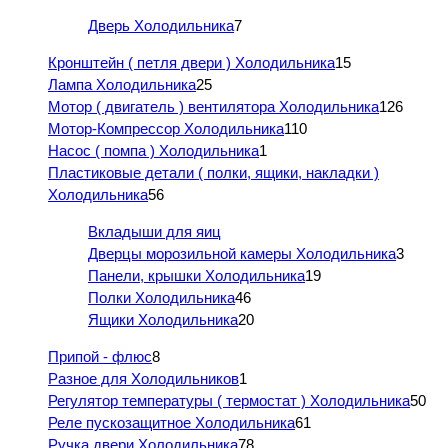
Дверь Холодильника
7
Кронштейн ( петля двери ) Холодильника
15
Лампа Холодильника
25
Мотор ( двигатель ) вентилятора Холодильника
126
Мотор-Компрессор Холодильника
110
Насос ( помпа ) Холодильника
1
Пластиковые детали ( полки, ящики, накладки )
Холодильника
56
Вкладыши для яиц
Дверцы морозильной камеры Холодильника
3
Панели, крышки Холодильника
19
Полки Холодильника
46
Ящики Холодильника
20
Припой - флюс
8
Разное для Холодильников
1
Регулятор температуры ( термостат ) Холодильника
50
Реле пускозащитное Холодильника
61
Ручка двери Холодильника
78