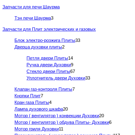
Запчасти для печи Шаурма
Тэн печи Шаурма
3
Запчасти для Плит электрических и газовых
Блок электро-розжига Плиты
33
Дверца духовки плиты
2
Петля двери Плиты
14
Ручка двери Духовки
9
Стекло двери Плиты
67
Уплотнитель двери Духовки
33
Клапан газ-контроля Плиты
7
Кнопки Плит
7
Кран газа Плиты
4
Лампа духового шкафа
20
Мотор ( вентилятор ) конвекции Духовки
20
Мотор ( вентилятор ) обдува Плиты- Духовки
6
Мотор гриля Духовки
11