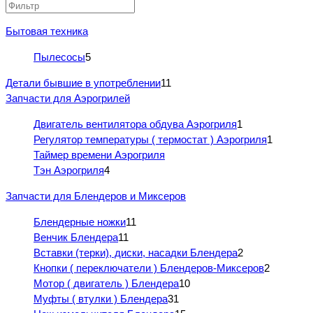
Бытовая техника
Пылесосы
5
Детали бывшие в употреблении
11
Запчасти для Аэрогрилей
Двигатель вентилятора обдува Аэрогриля
1
Регулятор температуры ( термостат ) Аэрогриля
1
Таймер времени Аэрогриля
Тэн Аэрогриля
4
Запчасти для Блендеров и Миксеров
Блендерные ножки
11
Венчик Блендера
11
Вставки (терки), диски, насадки Блендера
2
Кнопки ( переключатели ) Блендеров-Миксеров
2
Мотор ( двигатель ) Блендера
10
Муфты ( втулки ) Блендера
31