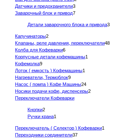
Датчики и предохранители
3
Заварочный блок и привод
7
Детали заварочного блока и привода
3
Капучинаторы
2
Клапаны, реле давления, переключатели
48
Колба для Кофеварки
6
Корпусные детали кофемашины
1
Кофемолка
9
Лоток ( емкость ) Кофемашины
1
Нагреватели, Термоблок
9
Насос ( помпа ) Кофе Машины
24
Носики подачи кофе, диспенсеры
2
Переключатели Кофеварки
Кнопки
2
Ручки крана
1
Переключатель ( Селектор ) Кофеварки
1
Переходники соединители
37