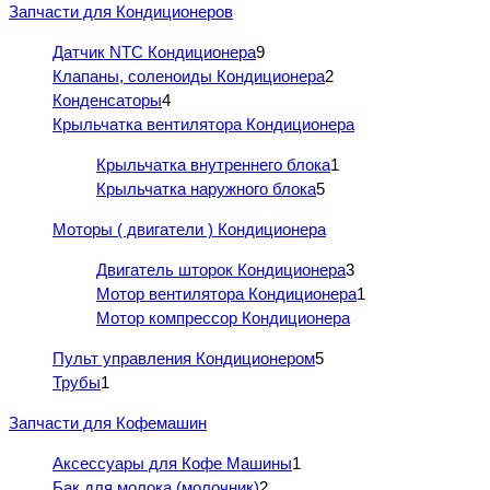
Запчасти для Кондиционеров
Датчик NTC Кондиционера
9
Клапаны, соленоиды Кондиционера
2
Конденсаторы
4
Крыльчатка вентилятора Кондиционера
Крыльчатка внутреннего блока
1
Крыльчатка наружного блока
5
Моторы ( двигатели ) Кондиционера
Двигатель шторок Кондиционера
3
Мотор вентилятора Кондиционера
1
Мотор компрессор Кондиционера
Пульт управления Кондиционером
5
Трубы
1
Запчасти для Кофемашин
Аксессуары для Кофе Машины
1
Бак для молока (молочник)
2