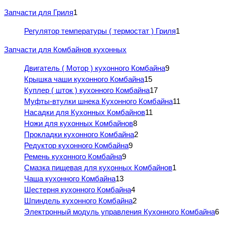
Запчасти для Гриля
1
Регулятор температуры ( термостат ) Гриля
1
Запчасти для Комбайнов кухонных
Двигатель ( Мотор ) кухонного Комбайна
9
Крышка чаши кухонного Комбайна
15
Куплер ( шток ) кухонного Комбайна
17
Муфты-втулки шнека Кухонного Комбайна
11
Насадки для Кухонных Комбайнов
11
Ножи для кухонных Комбайнов
8
Прокладки кухонного Комбайна
2
Редуктор кухонного Комбайна
9
Ремень кухонного Комбайна
9
Смазка пищевая для кухонных Комбайнов
1
Чаша кухонного Комбайна
13
Шестерня кухонного Комбайна
4
Шпиндель кухонного Комбайна
2
Электронный модуль управления Кухонного Комбайна
6