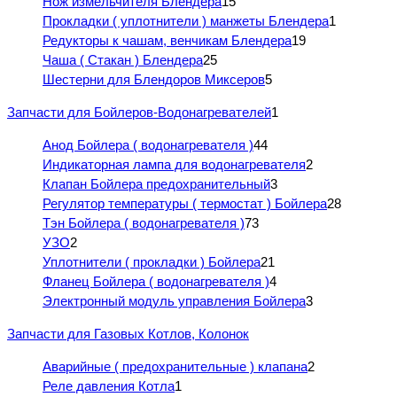
Нож измельчителя Блендера
15
Прокладки ( уплотнители ) манжеты Блендера
1
Редукторы к чашам, венчикам Блендера
19
Чаша ( Стакан ) Блендера
25
Шестерни для Блендоров Миксеров
5
Запчасти для Бойлеров-Водонагревателей
1
Анод Бойлера ( водонагревателя )
44
Индикаторная лампа для водонагревателя
2
Клапан Бойлера предохранительный
3
Регулятор температуры ( термостат ) Бойлера
28
Тэн Бойлера ( водонагревателя )
73
УЗО
2
Уплотнители ( прокладки ) Бойлера
21
Фланец Бойлера ( водонагревателя )
4
Электронный модуль управления Бойлера
3
Запчасти для Газовых Котлов, Колонок
Аварийные ( предохранительные ) клапана
2
Реле давления Котла
1