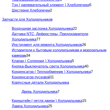
Тэн ( нагревательный элемент ) Хлебопечеки
5
Шестерня Хлебопечки
2
Запчасти для Холодильников
Воздушная заслонка Холодильника
22
Датчики NTC, Дефростеры, Предохранители
Холодильника
77
Инструмент для ремонта Холодильников
26
Испарители к бытовым холодильникам и морозильным
камерам
34
Клапан ( Соленоид ) Холодильника
5
Кнопка-Выключатель света Холодильника
40
Конденсатор ( Теплообменник ) Холодильника
7
Конденсатор пусковой
11
Корпусные детали Холодильника
Дверь Холодильника
7
Кронштейн ( петля двери ) Холодильника
15
Лампа Холодильника
25