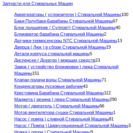
Запчасти для Стиральных Машин
Амортизаторы ( успокоители ) Стиральной Машины
100
Баки-Полубаки-Барабаны Стиральной Машины
67
Блок подшипник ( Суппорт) Стиральной Машины
40
Блокиратор барабана Стиральной Машины
2
Датчики-термосенсоры NTC Стиральной Машины
13
Дверца ( Люк ) в сборе Стиральной Машины
19
Детали корпуса стиральной машины
5
Диспенсер ( Дозатор ) моющих средств
23
Замок ( устройство блокировки ) люка Стиральной
Машины
151
Клапан подачи воды Стиральной Машины
71
Конденсаторы пусковые рабочие
43
Крестовина Барабана Стиральной Машины
112
Манжета ( резина ) люка Стиральной Машины
290
Мотор ( двигатель ) Стиральной Машины
66
Мотор вентилятора сушки Стиральной Машины
1
Насос ( помпа ) сливной Стиральной Машины
81
Насос ( Помпа ) Циркуляционный Стиральной Машины
3
Ножка ( опора ) Стиральной Машины
9