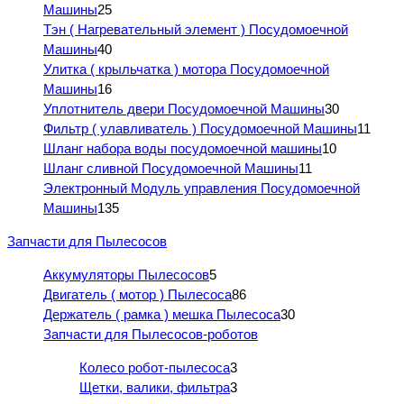
Машины
25
Тэн ( Нагревательный элемент ) Посудомоечной
Машины
40
Улитка ( крыльчатка ) мотора Посудомоечной
Машины
16
Уплотнитель двери Посудомоечной Машины
30
Фильтр ( улавливатель ) Посудомоечной Машины
11
Шланг набора воды посудомоечной машины
10
Шланг сливной Посудомоечной Машины
11
Электронный Модуль управления Посудомоечной
Машины
135
Запчасти для Пылесосов
Аккумуляторы Пылесосов
5
Двигатель ( мотор ) Пылесоса
86
Держатель ( рамка ) мешка Пылесоса
30
Запчасти для Пылесосов-роботов
Колесо робот-пылесоса
3
Щетки, валики, фильтра
3