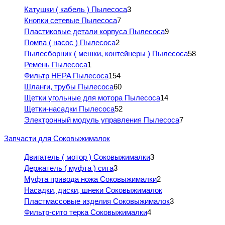
Катушки ( кабель ) Пылесоса
3
Кнопки сетевые Пылесоса
7
Пластиковые детали корпуса Пылесоса
9
Помпа ( насос ) Пылесоса
2
Пылесборник ( мешки, контейнеры ) Пылесоса
58
Ремень Пылесоса
1
Фильтр HEPA Пылесоса
154
Шланги, трубы Пылесоса
60
Щетки угольные для мотора Пылесоса
14
Щетки-насадки Пылесоса
52
Электронный модуль управления Пылесоса
7
Запчасти для Соковыжималок
Двигатель ( мотор ) Соковыжималки
3
Держатель ( муфта ) сита
3
Муфта привода ножа Соковыжималки
2
Насадки, диски, шнеки Соковыжималок
Пластмассовые изделия Соковыжималок
3
Фильтр-сито терка Соковыжималки
4