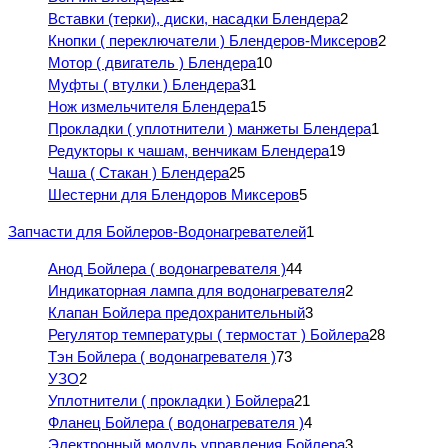
Вставки (терки), диски, насадки Блендера
2
Кнопки ( переключатели ) Блендеров-Миксеров
2
Мотор ( двигатель ) Блендера
10
Муфты ( втулки ) Блендера
31
Нож измельчителя Блендера
15
Прокладки ( уплотнители ) манжеты Блендера
1
Редукторы к чашам, венчикам Блендера
19
Чаша ( Стакан ) Блендера
25
Шестерни для Блендоров Миксеров
5
Запчасти для Бойлеров-Водонагревателей
1
Анод Бойлера ( водонагревателя )
44
Индикаторная лампа для водонагревателя
2
Клапан Бойлера предохранительный
3
Регулятор температуры ( термостат ) Бойлера
28
Тэн Бойлера ( водонагревателя )
73
УЗО
2
Уплотнители ( прокладки ) Бойлера
21
Фланец Бойлера ( водонагревателя )
4
Электронный модуль управления Бойлера
3