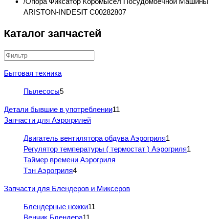
Опора Фиксатор Коромысел Посудомоечной Машины
ARISTON-INDESIT C00282807
Каталог запчастей
Бытовая техника
Пылесосы
5
Детали бывшие в употреблении
11
Запчасти для Аэрогрилей
Двигатель вентилятора обдува Аэрогриля
1
Регулятор температуры ( термостат ) Аэрогриля
1
Таймер времени Аэрогриля
Тэн Аэрогриля
4
Запчасти для Блендеров и Миксеров
Блендерные ножки
11
Венчик Блендера
11