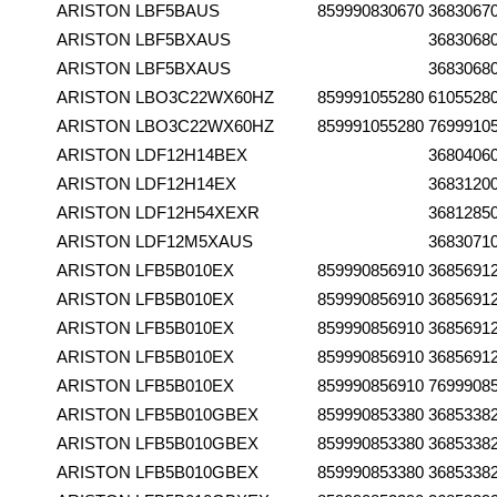
ARISTON
LBF5BAUS
859990830670
3683067
ARISTON
LBF5BXAUS
3683068
ARISTON
LBF5BXAUS
3683068
ARISTON
LBO3C22WX60HZ
859991055280
6105528
ARISTON
LBO3C22WX60HZ
859991055280
7699910
ARISTON
LDF12H14BEX
3680406
ARISTON
LDF12H14EX
3683120
ARISTON
LDF12H54XEXR
3681285
ARISTON
LDF12M5XAUS
3683071
ARISTON
LFB5B010EX
859990856910
3685691
ARISTON
LFB5B010EX
859990856910
3685691
ARISTON
LFB5B010EX
859990856910
3685691
ARISTON
LFB5B010EX
859990856910
3685691
ARISTON
LFB5B010EX
859990856910
7699908
ARISTON
LFB5B010GBEX
859990853380
3685338
ARISTON
LFB5B010GBEX
859990853380
3685338
ARISTON
LFB5B010GBEX
859990853380
3685338