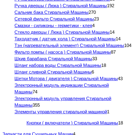
Ручка дверцы ( Люка ) Стиральной Машины
192
Сальник бака Стиральной Машины
270
Сетевой фильтр Стиральной Машины
23
Смазки - силиконы - герметики - клея
4
Стекло дверцы ( Люка ) Стиральной Машины
14
Таходатчик ( датчик хола ) Стиральной Машины
14
Тэн (нагревательный элемент) Стиральной Машины
104
Фильтр помпы ( насоса ) Стиральной Машины
87
Шкив барабана Стиральной Машины
33
Шланг набора воды Стиральной Машины
18
Шланг сливной Стиральной Машины
6
Щетки Мотора ( двигателя ) Стиральной Машины
43
Электронный модуль индикации Стиральной
Машины
74
Электронный модуль управления Стиральной
Машины
355
Элементы управления стиральной машиной
1
Кнопки ( включатели ) Стиральной Машины
18
Запчасти для Сушильных Машин
4