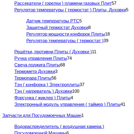
Рассекатели ( горелки ) пламени газовых Плит
57
Регулятор температуры ( термостат ) Плиты, Духовки
5
Датчик температуры PTC
5
Защитный термостат Духовки
8
Регулятор мощности конфорок Плиты
18
Регулятор температуры ( термостат )
39
Решётки, противни Плиты ( Духовки )
11
Ручка управления Плиты
74
Свеча поджига Плиты
68
Термометр Духовки
3
Термопара Плиты
56
Тэн ( конфорка ) Электроплиты
37
Тэн ( нагреватель ) Духовки
100
Форсунка ( жиклер ) Плиты
4
Электронный модуль управления ( таймер ) Плиты
41
Запчасти для Посудомоечных Машин
1
Водораспределитель ( воздушная камера )
Посудомоечной Машины
6