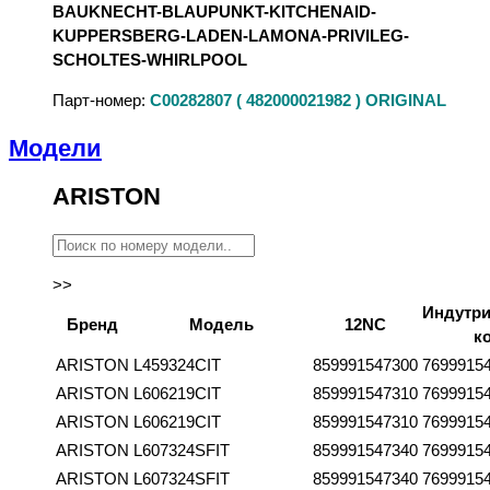
BAUKNECHT-BLAUPUNKT-KITCHENAID-
KUPPERSBERG-LADEN-LAMONA-PRIVILEG-
SCHOLTES-WHIRLPOOL
Парт-номер:
C00282807 ( 482000021982 ) ORIGINAL
Модели
ARISTON
>>
Индутр
Бренд
Модель
12NC
к
ARISTON
L459324CIT
859991547300
7699915
ARISTON
L606219CIT
859991547310
7699915
ARISTON
L606219CIT
859991547310
7699915
ARISTON
L607324SFIT
859991547340
7699915
ARISTON
L607324SFIT
859991547340
7699915