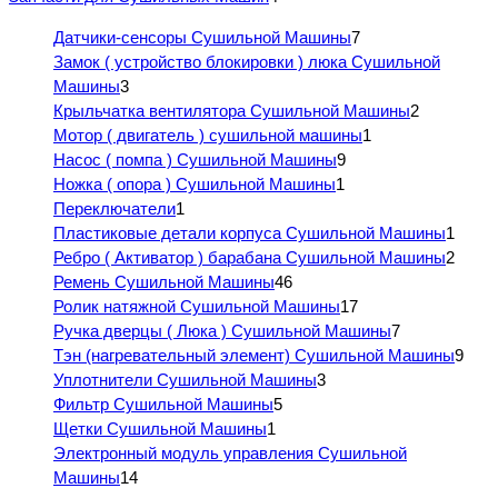
Датчики-сенсоры Сушильной Машины
7
Замок ( устройство блокировки ) люка Сушильной
Машины
3
Крыльчатка вентилятора Сушильной Машины
2
Мотор ( двигатель ) сушильной машины
1
Насос ( помпа ) Сушильной Машины
9
Ножка ( опора ) Сушильной Машины
1
Переключатели
1
Пластиковые детали корпуса Сушильной Машины
1
Ребро ( Активатор ) барабана Сушильной Машины
2
Ремень Сушильной Машины
46
Ролик натяжной Сушильной Машины
17
Ручка дверцы ( Люка ) Сушильной Машины
7
Тэн (нагревательный элемент) Сушильной Машины
9
Уплотнители Сушильной Машины
3
Фильтр Сушильной Машины
5
Щетки Сушильной Машины
1
Электронный модуль управления Сушильной
Машины
14