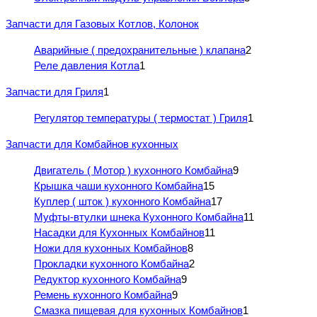
Запчасти для Газовых Котлов, Колонок
Аварийные ( предохранительные ) клапана
2
Реле давления Котла
1
Запчасти для Гриля
1
Регулятор температуры ( термостат ) Гриля
1
Запчасти для Комбайнов кухонных
Двигатель ( Мотор ) кухонного Комбайна
9
Крышка чаши кухонного Комбайна
15
Куплер ( шток ) кухонного Комбайна
17
Муфты-втулки шнека Кухонного Комбайна
11
Насадки для Кухонных Комбайнов
11
Ножи для кухонных Комбайнов
8
Прокладки кухонного Комбайна
2
Редуктор кухонного Комбайна
9
Ремень кухонного Комбайна
9
Смазка пищевая для кухонных Комбайнов
1