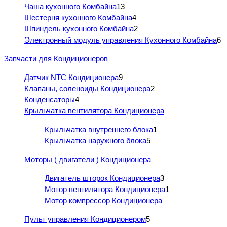
Чаша кухонного Комбайна
13
Шестерня кухонного Комбайна
4
Шпиндель кухонного Комбайна
2
Электронный модуль управления Кухонного Комбайна
6
Запчасти для Кондиционеров
Датчик NTC Кондиционера
9
Клапаны, соленоиды Кондиционера
2
Конденсаторы
4
Крыльчатка вентилятора Кондиционера
Крыльчатка внутреннего блока
1
Крыльчатка наружного блока
5
Моторы ( двигатели ) Кондиционера
Двигатель шторок Кондиционера
3
Мотор вентилятора Кондиционера
1
Мотор компрессор Кондиционера
Пульт управления Кондиционером
5