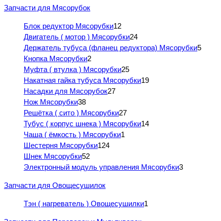
Запчасти для Мясорубок
Блок редуктор Мясорубки
12
Двигатель ( мотор ) Мясорубки
24
Держатель тубуса (фланец редуктора) Мясорубки
5
Кнопка Мясорубки
2
Муфта ( втулка ) Мясорубки
25
Накатная гайка тубуса Мясорубки
19
Насадки для Мясорубок
27
Нож Мясорубки
38
Решётка ( сито ) Мясорубки
27
Тубус ( корпус шнека ) Мясорубки
14
Чаша ( ёмкость ) Мясорубки
1
Шестерня Мясорубки
124
Шнек Мясорубки
52
Электронный модуль управления Мясорубки
3
Запчасти для Овощесушилок
Тэн ( нагреватель ) Овощесушилки
1