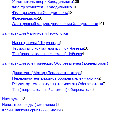
Уплотнитель двери Холодильника
106
Фильтр осушитель Холодильника
10
Фильтра очистки Холодильника
18
Фреоны-масла
20
Электронный модуль управления Холодильника
101
Запчасти для Чайников и Термопотов
Насос ( помпа ) Термопода
1
Термостат с контактной группой Чайника
10
Тэн (нагревательный элемент) Чайника
4
Запчасти для электрических Обогревателей ( конвекторов )
Двигатель ( Мотор ) Тепловентилятора
1
Переключатели режимов обогревателей - кнопки
2
Регулятор температуры ( термостат) Обогревателя
7
Тэн ( нагревательный элемент) обогревателя
2
Инструмент
3
Ионизаторы воды ( смягчение )
2
Клей-Силикон-Герметики-Смазки
3