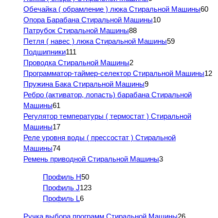
Обечайка ( обрамление ) люка Стиральной Машины
60
Опора Барабана Стиральной Машины
10
Патрубок Стиральной Машины
88
Петля ( навес ) люка Стиральной Машины
59
Подшипники
111
Проводка Стиральной Машины
2
Программатор-таймер-селектор Стиральной Машины
12
Пружина Бака Стиральной Машины
9
Ребро (активатор, лопасть) барабана Стиральной
Машины
61
Регулятор температуры ( термостат ) Стиральной
Машины
17
Реле уровня воды ( прессостат ) Стиральной
Машины
74
Ремень приводной Стиральной Машины
3
Профиль H
50
Профиль J
123
Профиль L
6
Ручка выбора программ Стиральной Машины
26