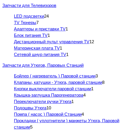
Запчасти для Телевизоров
LED подсветки
24
TV Тюнеры
7
Адаптеры и приставки TV
1
Блок питания TV
1
Дистанционный пульт управления TV
12
Материнская плата TV
1
Сетевой шнур питания TV
1
Запчасти для Утюгов, Паровых Станций
Бойлер ( нагреватель ) Паровой станции
3
Клапаны, катушки - Утюга, паровой станции
8
Кнопки выключатели паровой станции
1
Крышка-заглушка Парогенератора
4
Переключатели ручки Утюга
1
Подошвы Утюга
10
Помпа ( насос ) Паровой Станции
4
Прокладки ( уплотнители ) манжеты Утюга, Паровой
станции
5