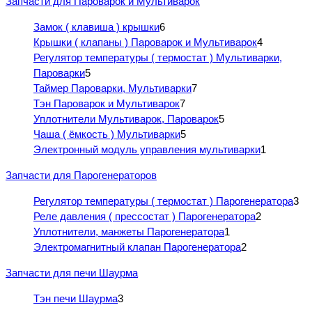
Запчасти для Пароварок и Мультиварок
Замок ( клавиша ) крышки
6
Крышки ( клапаны ) Пароварок и Мультиварок
4
Регулятор температуры ( термостат ) Мультиварки,
Пароварки
5
Таймер Пароварки, Мультиварки
7
Тэн Пароварок и Мультиварок
7
Уплотнители Мультиварок, Пароварок
5
Чаша ( ёмкость ) Мультиварки
5
Электронный модуль управления мультиварки
1
Запчасти для Парогенераторов
Регулятор температуры ( термостат ) Парогенератора
3
Реле давления ( прессостат ) Парогенератора
2
Уплотнители, манжеты Парогенератора
1
Электромагнитный клапан Парогенератора
2
Запчасти для печи Шаурма
Тэн печи Шаурма
3