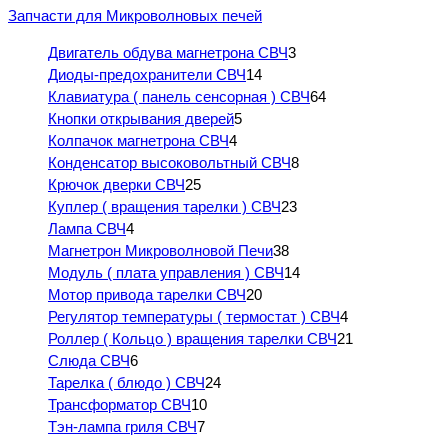
Запчасти для Микроволновых печей
Двигатель обдува магнетрона СВЧ
3
Диоды-предохранители СВЧ
14
Клавиатура ( панель сенсорная ) СВЧ
64
Кнопки открывания дверей
5
Колпачок магнетрона СВЧ
4
Конденсатор высоковольтный СВЧ
8
Крючок дверки СВЧ
25
Куплер ( вращения тарелки ) СВЧ
23
Лампа СВЧ
4
Магнетрон Микроволновой Печи
38
Модуль ( плата управления ) СВЧ
14
Мотор привода тарелки СВЧ
20
Регулятор температуры ( термостат ) СВЧ
4
Роллер ( Кольцо ) вращения тарелки СВЧ
21
Слюда СВЧ
6
Тарелка ( блюдо ) СВЧ
24
Трансформатор СВЧ
10
Тэн-лампа гриля СВЧ
7