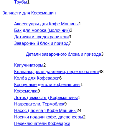
Трубы
1
Запчасти для Кофемашин
Аксессуары для Кофе Машины
1
Бак для молока (молочник)
2
Датчики и предохранители
3
Заварочный блок и привод
7
Детали заварочного блока и привода
3
Капучинаторы
2
Клапаны, реле давления, переключатели
48
Колба для Кофеварки
6
Корпусные детали кофемашины
1
Кофемолка
9
Лоток ( емкость ) Кофемашины
1
Нагреватели, Термоблок
9
Насос ( помпа ) Кофе Машины
24
Носики подачи кофе, диспенсеры
2
Переключатели Кофеварки