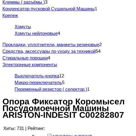
Клеммы ( разъёмы )
3
Конденсатор пусковой Сушильной Машины
1
Крепеж
Хомуты
Хомуты нейлоновые
4
Прокладки, уплотнители, манжеты резиновые
2
Средства, аксессуары по уходу за техникой
54
Стиральные порошки
4
Электронные компоненты
Выключатель-кнопка
12
Микро-переключатель
5
Переменный резистор ( селектор )
1
Опора Фиксатор Коромысел
Посудомоечной Машины
ARISTON-INDESIT C00282807
Хиты:
731
|
Рейтинг: