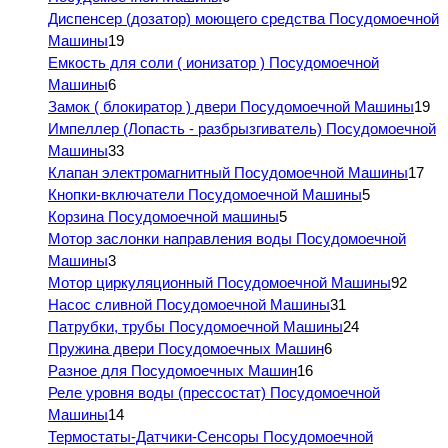
Диспенсер (дозатор) моющего средства Посудомоечной
Машины
19
Емкость для соли ( ионизатор ) Посудомоечной
Машины
6
Замок ( блокиратор ) двери Посудомоечной Машины
19
Импеллер (Лопасть - разбрызгиватель) Посудомоечной
Машины
33
Клапан электромагнитный Посудомоечной Машины
17
Кнопки-включатели Посудомоечной Машины
5
Корзина Посудомоечной машины
5
Мотор заслонки направления воды Посудомоечной
Машины
3
Мотор циркуляционный Посудомоечной Машины
92
Насос сливной Посудомоечной Машины
31
Патрубки, трубы Посудомоечной Машины
24
Пружина двери Посудомоечных Машин
6
Разное для Посудомоечных Машин
16
Реле уровня воды (прессостат) Посудомоечной
Машины
14
Термостаты-Датчики-Сенсоры Посудомоечной