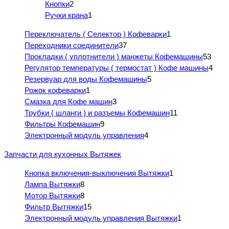
Кнопки
2
Ручки крана
1
Переключатель ( Селектор ) Кофеварки
1
Переходники соединители
37
Прокладки ( уплотнители ) манжеты Кофемашины
53
Регулятор температуры ( термостат ) Кофе машины
4
Резервуар для воды Кофемашины
5
Рожок кофеварки
1
Смазка для Кофе машин
3
Трубки ( шланги ) и разъемы Кофемашин
11
Фильтры Кофемашин
9
Электронный модуль управления
4
Запчасти для кухонных Вытяжек
Кнопка включения-выключения Вытяжки
1
Лампа Вытяжки
8
Мотор Вытяжки
8
Фильтр Вытяжки
15
Электронный модуль управления Вытяжки
1