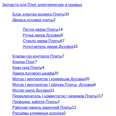
Запчасти для Плит электрических и газовых
Блок электро-розжига Плиты
33
Дверца духовки плиты
2
Петля двери Плиты
14
Ручка двери Духовки
9
Стекло двери Плиты
67
Уплотнитель двери Духовки
33
Клапан газ-контроля Плиты
7
Кнопки Плит
7
Кран газа Плиты
4
Лампа духового шкафа
20
Мотор ( вентилятор ) конвекции Духовки
20
Мотор ( вентилятор ) обдува Плиты- Духовки
6
Мотор гриля Духовки
11
Переключатель ( коммутатор ) режимов Плиты
117
Проводка, кабеля Плиты
2
Рабочая панель варочной Плиты
12
Разъёмы клеммные колодки
2