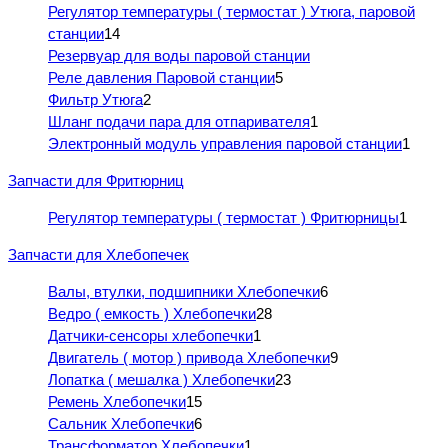
Регулятор температуры ( термостат ) Утюга, паровой
станции
14
Резервуар для воды паровой станции
Реле давления Паровой станции
5
Фильтр Утюга
2
Шланг подачи пара для отпаривателя
1
Электронный модуль управления паровой станции
1
Запчасти для Фритюрниц
Регулятор температуры ( термостат ) Фритюрницы
1
Запчасти для Хлебопечек
Валы, втулки, подшипники Хлебопечки
6
Ведро ( емкость ) Хлебопечки
28
Датчики-сенсоры хлебопечки
1
Двигатель ( мотор ) привода Хлебопечки
9
Лопатка ( мешалка ) Хлебопечки
23
Ремень Хлебопечки
15
Сальник Хлебопечки
6
Трансформатор Хлебопечки
1