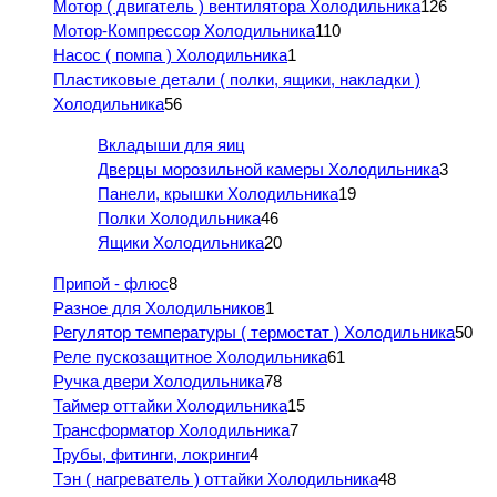
Мотор ( двигатель ) вентилятора Холодильника
126
Мотор-Компрессор Холодильника
110
Насос ( помпа ) Холодильника
1
Пластиковые детали ( полки, ящики, накладки )
Холодильника
56
Вкладыши для яиц
Дверцы морозильной камеры Холодильника
3
Панели, крышки Холодильника
19
Полки Холодильника
46
Ящики Холодильника
20
Припой - флюс
8
Разное для Холодильников
1
Регулятор температуры ( термостат ) Холодильника
50
Реле пускозащитное Холодильника
61
Ручка двери Холодильника
78
Таймер оттайки Холодильника
15
Трансформатор Холодильника
7
Трубы, фитинги, локринги
4
Тэн ( нагреватель ) оттайки Холодильника
48