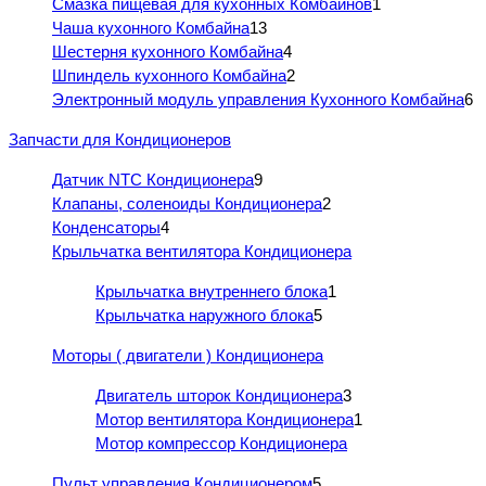
Смазка пищевая для кухонных Комбайнов
1
Чаша кухонного Комбайна
13
Шестерня кухонного Комбайна
4
Шпиндель кухонного Комбайна
2
Электронный модуль управления Кухонного Комбайна
6
Запчасти для Кондиционеров
Датчик NTC Кондиционера
9
Клапаны, соленоиды Кондиционера
2
Конденсаторы
4
Крыльчатка вентилятора Кондиционера
Крыльчатка внутреннего блока
1
Крыльчатка наружного блока
5
Моторы ( двигатели ) Кондиционера
Двигатель шторок Кондиционера
3
Мотор вентилятора Кондиционера
1
Мотор компрессор Кондиционера
Пульт управления Кондиционером
5