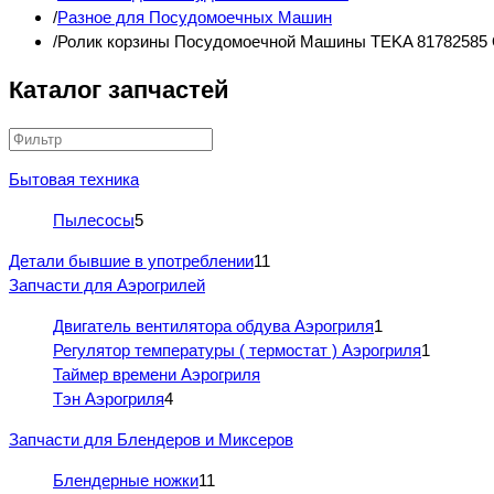
Разное для Посудомоечных Машин
Ролик корзины Посудомоечной Машины TEKA 81782585
Каталог запчастей
Бытовая техника
Пылесосы
5
Детали бывшие в употреблении
11
Запчасти для Аэрогрилей
Двигатель вентилятора обдува Аэрогриля
1
Регулятор температуры ( термостат ) Аэрогриля
1
Таймер времени Аэрогриля
Тэн Аэрогриля
4
Запчасти для Блендеров и Миксеров
Блендерные ножки
11