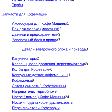
Трубы
1
Запчасти для Кофемашин
Аксессуары для Кофе Машины
1
Бак для молока (молочник)
2
Датчики и предохранители
3
Заварочный блок и привод
7
Детали заварочного блока и привода
3
Капучинаторы
2
Клапаны, реле давления, переключатели
48
Колба для Кофеварки
6
Корпусные детали кофемашины
1
Кофемолка
9
Лоток ( емкость ) Кофемашины
1
Нагреватели, Термоблок
9
Насос ( помпа ) Кофе Машины
24
Носики подачи кофе, диспенсеры
2
Переключатели Кофеварки