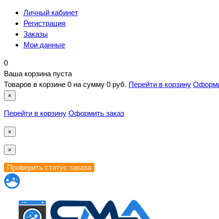
Личный кабинет
Регистрация
Заказы
Мои данные
0
Ваша корзина пуста
Товаров в корзине
0
на сумму
0 руб.
Перейти в корзину
Оформи
×
Перейти в корзину
Оформить заказ
×
×