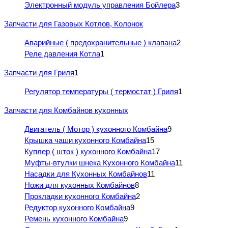
Электронный модуль управления Бойлера
3
Запчасти для Газовых Котлов, Колонок
Аварийные ( предохранительные ) клапана
2
Реле давления Котла
1
Запчасти для Гриля
1
Регулятор температуры ( термостат ) Гриля
1
Запчасти для Комбайнов кухонных
Двигатель ( Мотор ) кухонного Комбайна
9
Крышка чаши кухонного Комбайна
15
Куплер ( шток ) кухонного Комбайна
17
Муфты-втулки шнека Кухонного Комбайна
11
Насадки для Кухонных Комбайнов
11
Ножи для кухонных Комбайнов
8
Прокладки кухонного Комбайна
2
Редуктор кухонного Комбайна
9
Ремень кухонного Комбайна
9