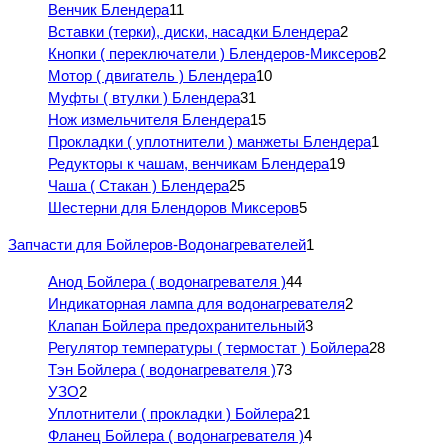
Венчик Блендера
11
Вставки (терки), диски, насадки Блендера
2
Кнопки ( переключатели ) Блендеров-Миксеров
2
Мотор ( двигатель ) Блендера
10
Муфты ( втулки ) Блендера
31
Нож измельчителя Блендера
15
Прокладки ( уплотнители ) манжеты Блендера
1
Редукторы к чашам, венчикам Блендера
19
Чаша ( Стакан ) Блендера
25
Шестерни для Блендоров Миксеров
5
Запчасти для Бойлеров-Водонагревателей
1
Анод Бойлера ( водонагревателя )
44
Индикаторная лампа для водонагревателя
2
Клапан Бойлера предохранительный
3
Регулятор температуры ( термостат ) Бойлера
28
Тэн Бойлера ( водонагревателя )
73
УЗО
2
Уплотнители ( прокладки ) Бойлера
21
Фланец Бойлера ( водонагревателя )
4