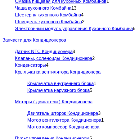
Смазка пищевая для кухонных Комбайнов
1
Чаша кухонного Комбайна
13
Шестерня кухонного Комбайна
4
Шпиндель кухонного Комбайна
2
Электронный модуль управления Кухонного Комбайна
6
Запчасти для Кондиционеров
Датчик NTC Кондиционера
9
Клапаны, соленоиды Кондиционера
2
Конденсаторы
4
Крыльчатка вентилятора Кондиционера
Крыльчатка внутреннего блока
1
Крыльчатка наружного блока
5
Моторы ( двигатели ) Кондиционера
Двигатель шторок Кондиционера
3
Мотор вентилятора Кондиционера
1
Мотор компрессор Кондиционера
Пульт управления Кондиционером
5