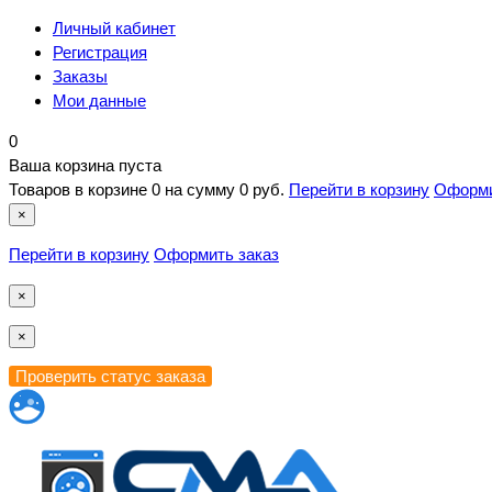
Личный кабинет
Регистрация
Заказы
Мои данные
0
Ваша корзина пуста
Товаров в корзине
0
на сумму
0 руб.
Перейти в корзину
Оформи
×
Перейти в корзину
Оформить заказ
×
×