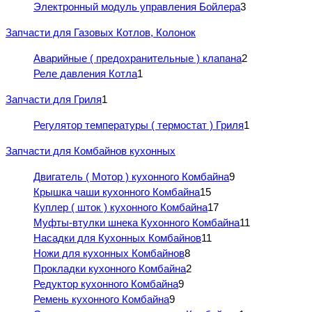
Электронный модуль управления Бойлера
3
Запчасти для Газовых Котлов, Колонок
Аварийные ( предохранительные ) клапана
2
Реле давления Котла
1
Запчасти для Гриля
1
Регулятор температуры ( термостат ) Гриля
1
Запчасти для Комбайнов кухонных
Двигатель ( Мотор ) кухонного Комбайна
9
Крышка чаши кухонного Комбайна
15
Куплер ( шток ) кухонного Комбайна
17
Муфты-втулки шнека Кухонного Комбайна
11
Насадки для Кухонных Комбайнов
11
Ножи для кухонных Комбайнов
8
Прокладки кухонного Комбайна
2
Редуктор кухонного Комбайна
9
Ремень кухонного Комбайна
9