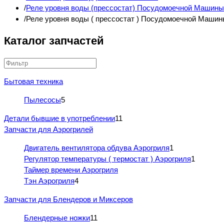
Реле уровня воды (прессостат) Посудомоечной Машины
Реле уровня воды ( прессостат ) Посудомоечной Ма
Каталог запчастей
Бытовая техника
Пылесосы
5
Детали бывшие в употреблении
11
Запчасти для Аэрогрилей
Двигатель вентилятора обдува Аэрогриля
1
Регулятор температуры ( термостат ) Аэрогриля
1
Таймер времени Аэрогриля
Тэн Аэрогриля
4
Запчасти для Блендеров и Миксеров
Блендерные ножки
11