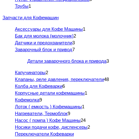
Трубы
1
Запчасти для Кофемашин
Аксессуары для Кофе Машины
1
Бак для молока (молочник)
2
Датчики и предохранители
3
Заварочный блок и привод
7
Детали заварочного блока и привода
3
Капучинаторы
2
Клапаны, реле давления, переключатели
48
Колба для Кофеварки
6
Корпусные детали кофемашины
1
Кофемолка
9
Лоток ( емкость ) Кофемашины
1
Нагреватели, Термоблок
9
Насос ( помпа ) Кофе Машины
24
Носики подачи кофе, диспенсеры
2
Переключатели Кофеварки