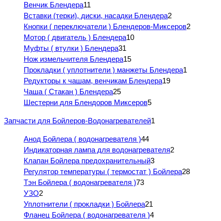
Венчик Блендера
11
Вставки (терки), диски, насадки Блендера
2
Кнопки ( переключатели ) Блендеров-Миксеров
2
Мотор ( двигатель ) Блендера
10
Муфты ( втулки ) Блендера
31
Нож измельчителя Блендера
15
Прокладки ( уплотнители ) манжеты Блендера
1
Редукторы к чашам, венчикам Блендера
19
Чаша ( Стакан ) Блендера
25
Шестерни для Блендоров Миксеров
5
Запчасти для Бойлеров-Водонагревателей
1
Анод Бойлера ( водонагревателя )
44
Индикаторная лампа для водонагревателя
2
Клапан Бойлера предохранительный
3
Регулятор температуры ( термостат ) Бойлера
28
Тэн Бойлера ( водонагревателя )
73
УЗО
2
Уплотнители ( прокладки ) Бойлера
21
Фланец Бойлера ( водонагревателя )
4