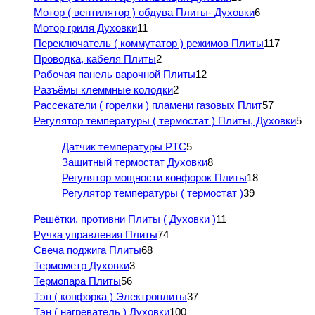
Мотор ( вентилятор ) обдува Плиты- Духовки
6
Мотор гриля Духовки
11
Переключатель ( коммутатор ) режимов Плиты
117
Проводка, кабеля Плиты
2
Рабочая панель варочной Плиты
12
Разъёмы клеммные колодки
2
Рассекатели ( горелки ) пламени газовых Плит
57
Регулятор температуры ( термостат ) Плиты, Духовки
5
Датчик температуры PTC
5
Защитный термостат Духовки
8
Регулятор мощности конфорок Плиты
18
Регулятор температуры ( термостат )
39
Решётки, противни Плиты ( Духовки )
11
Ручка управления Плиты
74
Свеча поджига Плиты
68
Термометр Духовки
3
Термопара Плиты
56
Тэн ( конфорка ) Электроплиты
37
Тэн ( нагреватель ) Духовки
100