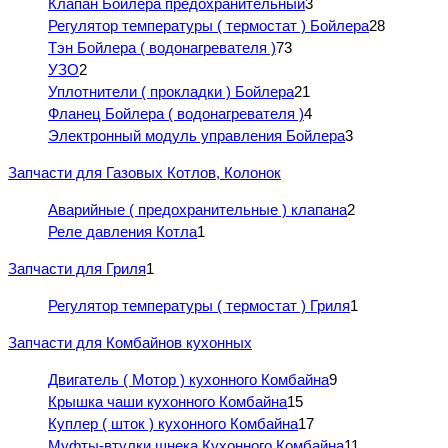
Клапан Бойлера предохранительный
3
Регулятор температуры ( термостат ) Бойлера
28
Тэн Бойлера ( водонагревателя )
73
УЗО
2
Уплотнители ( прокладки ) Бойлера
21
Фланец Бойлера ( водонагревателя )
4
Электронный модуль управления Бойлера
3
Запчасти для Газовых Котлов, Колонок
Аварийные ( предохранительные ) клапана
2
Реле давления Котла
1
Запчасти для Гриля
1
Регулятор температуры ( термостат ) Гриля
1
Запчасти для Комбайнов кухонных
Двигатель ( Мотор ) кухонного Комбайна
9
Крышка чаши кухонного Комбайна
15
Куплер ( шток ) кухонного Комбайна
17
Муфты-втулки шнека Кухонного Комбайна
11