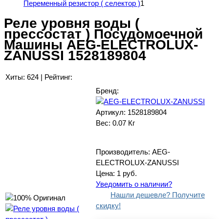
Переменный резистор ( селектор )
1
Реле уровня воды (
прессостат ) Посудомоечной
Машины AEG-ELECTROLUX-
ZANUSSI 1528189804
Хиты:
624
|
Рейтинг:
Бренд:
Артикул:
1528189804
Вес:
0.07 Кг
Производитель:
AEG-
ELECTROLUX-ZANUSSI
Цена:
1 руб.
Уведомить о наличии?
Нашли дешевле? Получите
скидку!