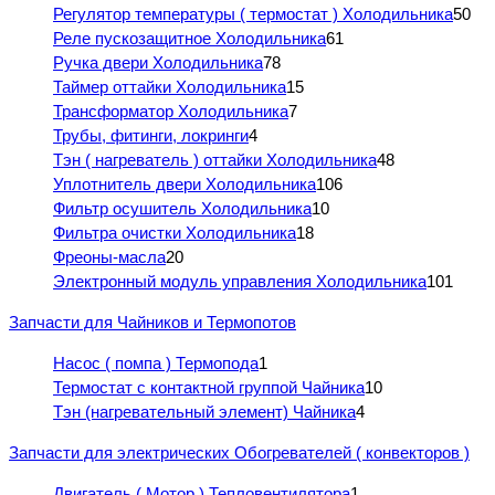
Регулятор температуры ( термостат ) Холодильника
50
Реле пускозащитное Холодильника
61
Ручка двери Холодильника
78
Таймер оттайки Холодильника
15
Трансформатор Холодильника
7
Трубы, фитинги, локринги
4
Тэн ( нагреватель ) оттайки Холодильника
48
Уплотнитель двери Холодильника
106
Фильтр осушитель Холодильника
10
Фильтра очистки Холодильника
18
Фреоны-масла
20
Электронный модуль управления Холодильника
101
Запчасти для Чайников и Термопотов
Насос ( помпа ) Термопода
1
Термостат с контактной группой Чайника
10
Тэн (нагревательный элемент) Чайника
4
Запчасти для электрических Обогревателей ( конвекторов )
Двигатель ( Мотор ) Тепловентилятора
1