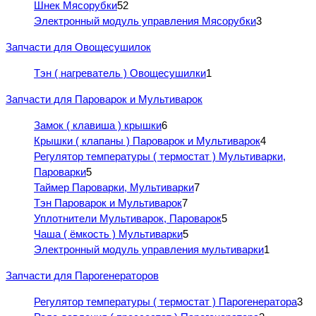
Шнек Мясорубки
52
Электронный модуль управления Мясорубки
3
Запчасти для Овощесушилок
Тэн ( нагреватель ) Овощесушилки
1
Запчасти для Пароварок и Мультиварок
Замок ( клавиша ) крышки
6
Крышки ( клапаны ) Пароварок и Мультиварок
4
Регулятор температуры ( термостат ) Мультиварки,
Пароварки
5
Таймер Пароварки, Мультиварки
7
Тэн Пароварок и Мультиварок
7
Уплотнители Мультиварок, Пароварок
5
Чаша ( ёмкость ) Мультиварки
5
Электронный модуль управления мультиварки
1
Запчасти для Парогенераторов
Регулятор температуры ( термостат ) Парогенератора
3