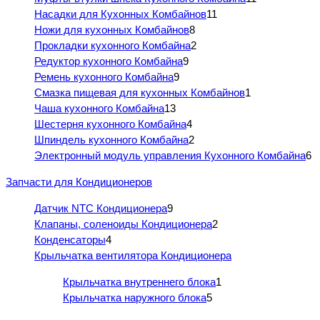
Насадки для Кухонных Комбайнов
11
Ножи для кухонных Комбайнов
8
Прокладки кухонного Комбайна
2
Редуктор кухонного Комбайна
9
Ремень кухонного Комбайна
9
Смазка пищевая для кухонных Комбайнов
1
Чаша кухонного Комбайна
13
Шестерня кухонного Комбайна
4
Шпиндель кухонного Комбайна
2
Электронный модуль управления Кухонного Комбайна
6
Запчасти для Кондиционеров
Датчик NTC Кондиционера
9
Клапаны, соленоиды Кондиционера
2
Конденсаторы
4
Крыльчатка вентилятора Кондиционера
Крыльчатка внутреннего блока
1
Крыльчатка наружного блока
5