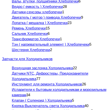
Валы, втулки, подшипники Хлебопечки
6
Ведро ( емкость ) Хлебопечки
28
Датчики-сенсоры хлебопечки
1
Двигатель ( мотор ) привода Хлебопечки
9
Лопатка ( мешалка ) Хлебопечки
23
Ремень Хлебопечки
15
Сальник Хлебопечки
6
Трансформатор Хлебопечки
1
Тэн ( нагревательный элемент ) Хлебопечеки
5
Шестерня Хлебопечки
2
Запчасти для Холодильников
Воздушная заслонка Холодильника
22
Датчики NTC, Дефростеры, Предохранители
Холодильника
77
Инструмент для ремонта Холодильников
26
Испарители к бытовым холодильникам и морозильным
камерам
34
Клапан ( Соленоид ) Холодильника
5
Кнопка-Выключатель света Холодильника
40