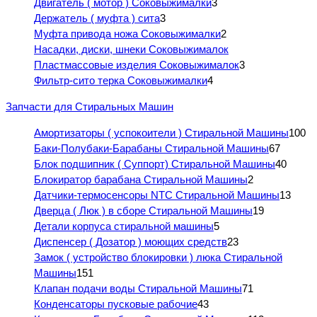
Двигатель ( мотор ) Соковыжималки
3
Держатель ( муфта ) сита
3
Муфта привода ножа Соковыжималки
2
Насадки, диски, шнеки Соковыжималок
Пластмассовые изделия Соковыжималок
3
Фильтр-сито терка Соковыжималки
4
Запчасти для Стиральных Машин
Амортизаторы ( успокоители ) Стиральной Машины
100
Баки-Полубаки-Барабаны Стиральной Машины
67
Блок подшипник ( Суппорт) Стиральной Машины
40
Блокиратор барабана Стиральной Машины
2
Датчики-термосенсоры NTC Стиральной Машины
13
Дверца ( Люк ) в сборе Стиральной Машины
19
Детали корпуса стиральной машины
5
Диспенсер ( Дозатор ) моющих средств
23
Замок ( устройство блокировки ) люка Стиральной
Машины
151
Клапан подачи воды Стиральной Машины
71
Конденсаторы пусковые рабочие
43