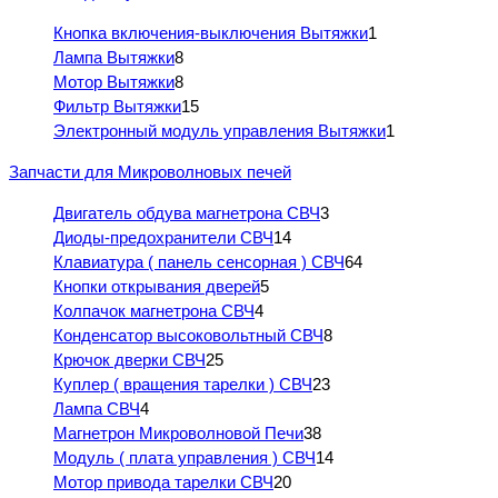
Кнопка включения-выключения Вытяжки
1
Лампа Вытяжки
8
Мотор Вытяжки
8
Фильтр Вытяжки
15
Электронный модуль управления Вытяжки
1
Запчасти для Микроволновых печей
Двигатель обдува магнетрона СВЧ
3
Диоды-предохранители СВЧ
14
Клавиатура ( панель сенсорная ) СВЧ
64
Кнопки открывания дверей
5
Колпачок магнетрона СВЧ
4
Конденсатор высоковольтный СВЧ
8
Крючок дверки СВЧ
25
Куплер ( вращения тарелки ) СВЧ
23
Лампа СВЧ
4
Магнетрон Микроволновой Печи
38
Модуль ( плата управления ) СВЧ
14
Мотор привода тарелки СВЧ
20