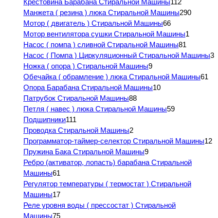
Крестовина Барабана Стиральной Машины
112
Манжета ( резина ) люка Стиральной Машины
290
Мотор ( двигатель ) Стиральной Машины
66
Мотор вентилятора сушки Стиральной Машины
1
Насос ( помпа ) сливной Стиральной Машины
81
Насос ( Помпа ) Циркуляционный Стиральной Машины
3
Ножка ( опора ) Стиральной Машины
9
Обечайка ( обрамление ) люка Стиральной Машины
61
Опора Барабана Стиральной Машины
10
Патрубок Стиральной Машины
88
Петля ( навес ) люка Стиральной Машины
59
Подшипники
111
Проводка Стиральной Машины
2
Программатор-таймер-селектор Стиральной Машины
12
Пружина Бака Стиральной Машины
9
Ребро (активатор, лопасть) барабана Стиральной
Машины
61
Регулятор температуры ( термостат ) Стиральной
Машины
17
Реле уровня воды ( прессостат ) Стиральной
Машины
75