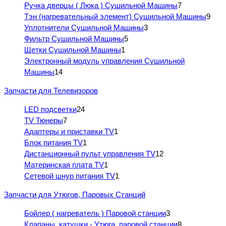
Ручка дверцы ( Люка ) Сушильной Машины
7
Тэн (нагревательный элемент) Сушильной Машины
9
Уплотнители Сушильной Машины
3
Фильтр Сушильной Машины
5
Щетки Сушильной Машины
1
Электронный модуль управления Сушильной
Машины
14
Запчасти для Телевизоров
LED подсветки
24
TV Тюнеры
7
Адаптеры и приставки TV
1
Блок питания TV
1
Дистанционный пульт управления TV
12
Материнская плата TV
1
Сетевой шнур питания TV
1
Запчасти для Утюгов, Паровых Станций
Бойлер ( нагреватель ) Паровой станции
3
Клапаны, катушки - Утюга, паровой станции
8