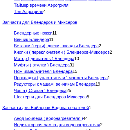
Таймер времени Аэрогриля
Тэн Аэрогриля
4
Запчасти для Блендеров и Миксеров
Блендерные ножки
11
Венчик Блендера
11
Вставки (терки), диски, насадки Блендера
2
Кнопки ( переключатели ) Блендеров-Миксеров
2
Мотор ( двигатель ) Блендера
10
Муфты ( втулки ) Блендера
31
Нож измельчителя Блендера
15
Прокладки ( уплотнители ) манжеты Блендера
1
Редукторы к чашам, венчикам Блендера
19
Чаша ( Стакан ) Блендера
25
Шестерни для Блендоров Миксеров
5
Запчасти для Бойлеров-Водонагревателей
1
Анод Бойлера ( водонагревателя )
44
Индикаторная лампа для водонагревателя
2