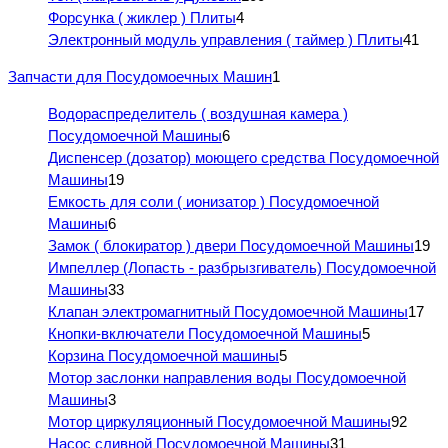
Форсунка ( жиклер ) Плиты
4
Электронный модуль управления ( таймер ) Плиты
41
Запчасти для Посудомоечных Машин
1
Водораспределитель ( воздушная камера )
Посудомоечной Машины
6
Диспенсер (дозатор) моющего средства Посудомоечной
Машины
19
Емкость для соли ( ионизатор ) Посудомоечной
Машины
6
Замок ( блокиратор ) двери Посудомоечной Машины
19
Импеллер (Лопасть - разбрызгиватель) Посудомоечной
Машины
33
Клапан электромагнитный Посудомоечной Машины
17
Кнопки-включатели Посудомоечной Машины
5
Корзина Посудомоечной машины
5
Мотор заслонки направления воды Посудомоечной
Машины
3
Мотор циркуляционный Посудомоечной Машины
92
Насос сливной Посудомоечной Машины
31