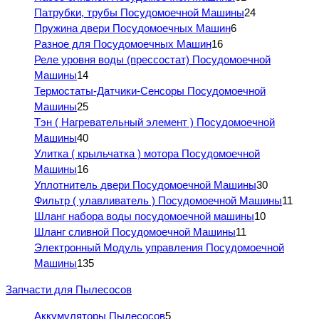
Патрубки, трубы Посудомоечной Машины
24
Пружина двери Посудомоечных Машин
6
Разное для Посудомоечных Машин
16
Реле уровня воды (прессостат) Посудомоечной
Машины
14
Термостаты-Датчики-Сенсоры Посудомоечной
Машины
25
Тэн ( Нагревательный элемент ) Посудомоечной
Машины
40
Улитка ( крыльчатка ) мотора Посудомоечной
Машины
16
Уплотнитель двери Посудомоечной Машины
30
Фильтр ( улавливатель ) Посудомоечной Машины
11
Шланг набора воды посудомоечной машины
10
Шланг сливной Посудомоечной Машины
11
Электронный Модуль управления Посудомоечной
Машины
135
Запчасти для Пылесосов
Аккумуляторы Пылесосов
5