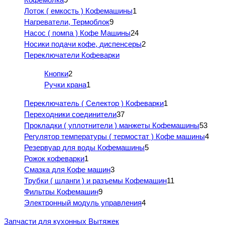
Лоток ( емкость ) Кофемашины
1
Нагреватели, Термоблок
9
Насос ( помпа ) Кофе Машины
24
Носики подачи кофе, диспенсеры
2
Переключатели Кофеварки
Кнопки
2
Ручки крана
1
Переключатель ( Селектор ) Кофеварки
1
Переходники соединители
37
Прокладки ( уплотнители ) манжеты Кофемашины
53
Регулятор температуры ( термостат ) Кофе машины
4
Резервуар для воды Кофемашины
5
Рожок кофеварки
1
Смазка для Кофе машин
3
Трубки ( шланги ) и разъемы Кофемашин
11
Фильтры Кофемашин
9
Электронный модуль управления
4
Запчасти для кухонных Вытяжек