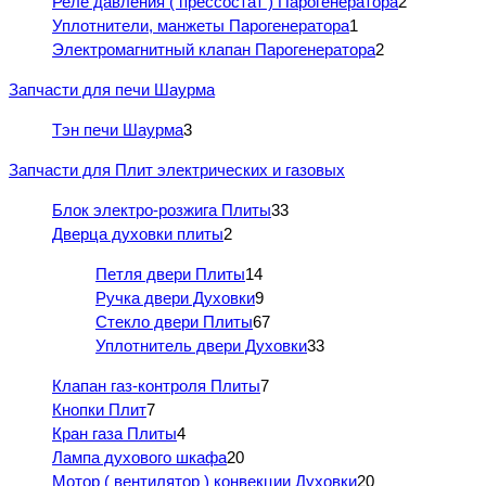
Реле давления ( прессостат ) Парогенератора
2
Уплотнители, манжеты Парогенератора
1
Электромагнитный клапан Парогенератора
2
Запчасти для печи Шаурма
Тэн печи Шаурма
3
Запчасти для Плит электрических и газовых
Блок электро-розжига Плиты
33
Дверца духовки плиты
2
Петля двери Плиты
14
Ручка двери Духовки
9
Стекло двери Плиты
67
Уплотнитель двери Духовки
33
Клапан газ-контроля Плиты
7
Кнопки Плит
7
Кран газа Плиты
4
Лампа духового шкафа
20
Мотор ( вентилятор ) конвекции Духовки
20