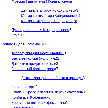
Моторы ( двигатели ) Кондиционера
Двигатель шторок Кондиционера
3
Мотор вентилятора Кондиционера
1
Мотор компрессор Кондиционера
Пульт управления Кондиционером
5
Трубы
1
Запчасти для Кофемашин
Аксессуары для Кофе Машины
1
Бак для молока (молочник)
2
Датчики и предохранители
3
Заварочный блок и привод
7
Детали заварочного блока и привода
3
Капучинаторы
2
Клапаны, реле давления, переключатели
48
Колба для Кофеварки
6
Корпусные детали кофемашины
1
Кофемолка
9