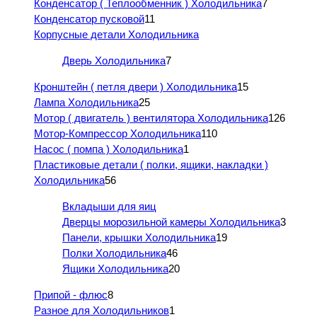
Конденсатор ( Теплообменник ) Холодильника
7
Конденсатор пусковой
11
Корпусные детали Холодильника
Дверь Холодильника
7
Кронштейн ( петля двери ) Холодильника
15
Лампа Холодильника
25
Мотор ( двигатель ) вентилятора Холодильника
126
Мотор-Компрессор Холодильника
110
Насос ( помпа ) Холодильника
1
Пластиковые детали ( полки, ящики, накладки )
Холодильника
56
Вкладыши для яиц
Дверцы морозильной камеры Холодильника
3
Панели, крышки Холодильника
19
Полки Холодильника
46
Ящики Холодильника
20
Припой - флюс
8
Разное для Холодильников
1