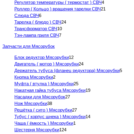
Регулятор температуры ( термостат ) СВЧ
4
Роллер ( Кольцо ) вращения тарелки СВЧ
21
Слюда СВЧ
6
Тарелка ( блюдо ) СВЧ
24
Трансформатор СВЧ
10
Тэн-лампа гриля СВЧ
7
Запчасти для Мясорубок
Блок редуктор Мясорубки
12
Двигатель ( мотор ) Мясорубки
24
Держатель тубуса (фланец редуктора) Мясорубки
5
Кнопка Мясорубки
2
Муфта ( втулка ) Мясорубки
25
Накатная гайка тубуса Мясорубки
19
Насадки для Мясорубок
27
Нож Мясорубки
38
Решётка ( сито ) Мясорубки
27
Тубус ( корпус шнека ) Мясорубки
14
Чаша ( ёмкость ) Мясорубки
1
Шестерня Мясорубки
124