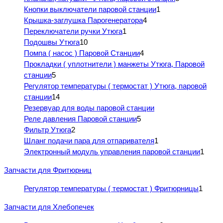
Кнопки выключатели паровой станции
1
Крышка-заглушка Парогенератора
4
Переключатели ручки Утюга
1
Подошвы Утюга
10
Помпа ( насос ) Паровой Станции
4
Прокладки ( уплотнители ) манжеты Утюга, Паровой
станции
5
Регулятор температуры ( термостат ) Утюга, паровой
станции
14
Резервуар для воды паровой станции
Реле давления Паровой станции
5
Фильтр Утюга
2
Шланг подачи пара для отпаривателя
1
Электронный модуль управления паровой станции
1
Запчасти для Фритюрниц
Регулятор температуры ( термостат ) Фритюрницы
1
Запчасти для Хлебопечек