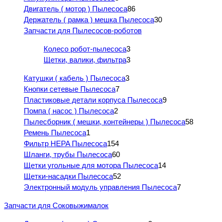
Двигатель ( мотор ) Пылесоса
86
Держатель ( рамка ) мешка Пылесоса
30
Запчасти для Пылесосов-роботов
Колесо робот-пылесоса
3
Щетки, валики, фильтра
3
Катушки ( кабель ) Пылесоса
3
Кнопки сетевые Пылесоса
7
Пластиковые детали корпуса Пылесоса
9
Помпа ( насос ) Пылесоса
2
Пылесборник ( мешки, контейнеры ) Пылесоса
58
Ремень Пылесоса
1
Фильтр HEPA Пылесоса
154
Шланги, трубы Пылесоса
60
Щетки угольные для мотора Пылесоса
14
Щетки-насадки Пылесоса
52
Электронный модуль управления Пылесоса
7
Запчасти для Соковыжималок