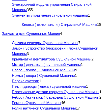
Электронный модуль управления Стиральной
Машины
355
Элементы управления стиральной машиной
1
Кнопки ( включатели ) Стиральной Машины
18
Запчасти для Сушильных Машин
4
Датчики-сенсоры Сушильной Машины
7
Замок ( устройство блокировки ) люка Сушильной
Машины
3
Крыльчатка вентилятора Сушильной Машины
2
Мотор ( двигатель ) сушильной машины
1
Насос ( помпа ) Сушильной Машины
9
Ножка ( опора ) Сушильной Машины
1
Переключатели
1
Петля дверцы ( люка ) сушильной машины
1
Пластиковые детали корпуса Сушильной Машины
1
Ребро ( Активатор ) барабана Сушильной Машины
2
Ремень Сушильной Машины
46
Ролик натяжной Сушильной Машины
17