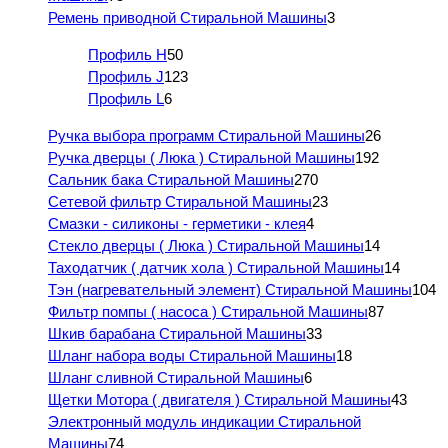
Ремень приводной Стиральной Машины
3
Профиль H
50
Профиль J
123
Профиль L
6
Ручка выбора программ Стиральной Машины
26
Ручка дверцы ( Люка ) Стиральной Машины
192
Сальник бака Стиральной Машины
270
Сетевой фильтр Стиральной Машины
23
Смазки - силиконы - герметики - клея
4
Стекло дверцы ( Люка ) Стиральной Машины
14
Таходатчик ( датчик хола ) Стиральной Машины
14
Тэн (нагревательный элемент) Стиральной Машины
104
Фильтр помпы ( насоса ) Стиральной Машины
87
Шкив барабана Стиральной Машины
33
Шланг набора воды Стиральной Машины
18
Шланг сливной Стиральной Машины
6
Щетки Мотора ( двигателя ) Стиральной Машины
43
Электронный модуль индикации Стиральной
Машины
74