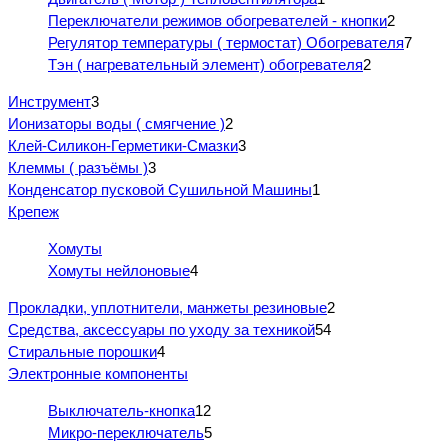
Переключатели режимов обогревателей - кнопки
2
Регулятор температуры ( термостат) Обогревателя
7
Тэн ( нагревательный элемент) обогревателя
2
Инструмент
3
Ионизаторы воды ( смягчение )
2
Клей-Силикон-Герметики-Смазки
3
Клеммы ( разъёмы )
3
Конденсатор пусковой Сушильной Машины
1
Крепеж
Хомуты
Хомуты нейлоновые
4
Прокладки, уплотнители, манжеты резиновые
2
Средства, аксессуары по уходу за техникой
54
Стиральные порошки
4
Электронные компоненты
Выключатель-кнопка
12
Микро-переключатель
5