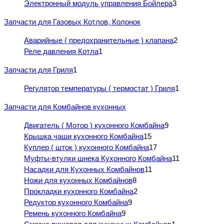
Электронный модуль управления Бойлера
3
Запчасти для Газовых Котлов, Колонок
Аварийные ( предохранительные ) клапана
2
Реле давления Котла
1
Запчасти для Гриля
1
Регулятор температуры ( термостат ) Гриля
1
Запчасти для Комбайнов кухонных
Двигатель ( Мотор ) кухонного Комбайна
9
Крышка чаши кухонного Комбайна
15
Куплер ( шток ) кухонного Комбайна
17
Муфты-втулки шнека Кухонного Комбайна
11
Насадки для Кухонных Комбайнов
11
Ножи для кухонных Комбайнов
8
Прокладки кухонного Комбайна
2
Редуктор кухонного Комбайна
9
Ремень кухонного Комбайна
9