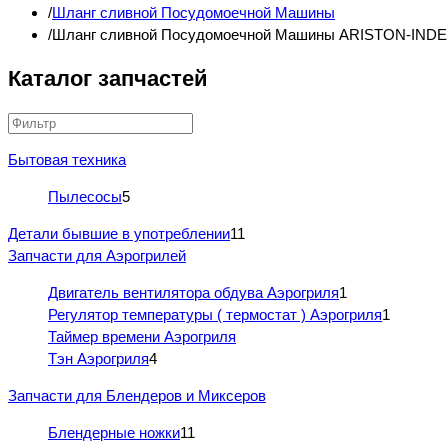
Шланг сливной Посудомоечной Машины
Шланг сливной Посудомоечной Машины ARISTON-INDE
Каталог запчастей
Бытовая техника
Пылесосы
5
Детали бывшие в употреблении
11
Запчасти для Аэрогрилей
Двигатель вентилятора обдува Аэрогриля
1
Регулятор температуры ( термостат ) Аэрогриля
1
Таймер времени Аэрогриля
Тэн Аэрогриля
4
Запчасти для Блендеров и Миксеров
Блендерные ножки
11