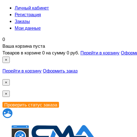
Личный кабинет
Регистрация
Заказы
Мои данные
0
Ваша корзина пуста
Товаров в корзине
0
на сумму
0 руб.
Перейти в корзину
Оформи
×
Перейти в корзину
Оформить заказ
×
×