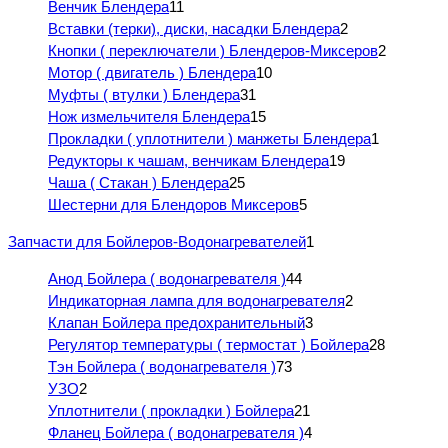
Венчик Блендера
11
Вставки (терки), диски, насадки Блендера
2
Кнопки ( переключатели ) Блендеров-Миксеров
2
Мотор ( двигатель ) Блендера
10
Муфты ( втулки ) Блендера
31
Нож измельчителя Блендера
15
Прокладки ( уплотнители ) манжеты Блендера
1
Редукторы к чашам, венчикам Блендера
19
Чаша ( Стакан ) Блендера
25
Шестерни для Блендоров Миксеров
5
Запчасти для Бойлеров-Водонагревателей
1
Анод Бойлера ( водонагревателя )
44
Индикаторная лампа для водонагревателя
2
Клапан Бойлера предохранительный
3
Регулятор температуры ( термостат ) Бойлера
28
Тэн Бойлера ( водонагревателя )
73
УЗО
2
Уплотнители ( прокладки ) Бойлера
21
Фланец Бойлера ( водонагревателя )
4