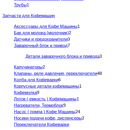
Трубы
1
Запчасти для Кофемашин
Аксессуары для Кофе Машины
1
Бак для молока (молочник)
2
Датчики и предохранители
3
Заварочный блок и привод
7
Детали заварочного блока и привода
3
Капучинаторы
2
Клапаны, реле давления, переключатели
48
Колба для Кофеварки
6
Корпусные детали кофемашины
1
Кофемолка
9
Лоток ( емкость ) Кофемашины
1
Нагреватели, Термоблок
9
Насос ( помпа ) Кофе Машины
24
Носики подачи кофе, диспенсеры
2
Переключатели Кофеварки