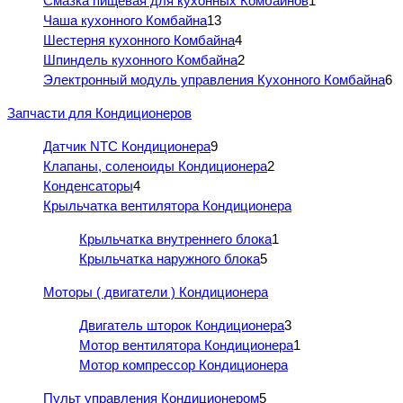
Смазка пищевая для кухонных Комбайнов
1
Чаша кухонного Комбайна
13
Шестерня кухонного Комбайна
4
Шпиндель кухонного Комбайна
2
Электронный модуль управления Кухонного Комбайна
6
Запчасти для Кондиционеров
Датчик NTC Кондиционера
9
Клапаны, соленоиды Кондиционера
2
Конденсаторы
4
Крыльчатка вентилятора Кондиционера
Крыльчатка внутреннего блока
1
Крыльчатка наружного блока
5
Моторы ( двигатели ) Кондиционера
Двигатель шторок Кондиционера
3
Мотор вентилятора Кондиционера
1
Мотор компрессор Кондиционера
Пульт управления Кондиционером
5