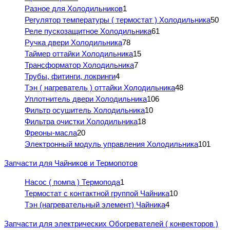
Разное для Холодильников
1
Регулятор температуры ( термостат ) Холодильника
50
Реле пускозащитное Холодильника
61
Ручка двери Холодильника
78
Таймер оттайки Холодильника
15
Трансформатор Холодильника
7
Трубы, фитинги, локринги
4
Тэн ( нагреватель ) оттайки Холодильника
48
Уплотнитель двери Холодильника
106
Фильтр осушитель Холодильника
10
Фильтра очистки Холодильника
18
Фреоны-масла
20
Электронный модуль управления Холодильника
101
Запчасти для Чайников и Термопотов
Насос ( помпа ) Термопода
1
Термостат с контактной группой Чайника
10
Тэн (нагревательный элемент) Чайника
4
Запчасти для электрических Обогревателей ( конвекторов )