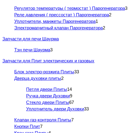
Регулятор температуры ( термостат ) Парогенератора
3
Реле давления ( прессостат ) Парогенератора
2
Уплотнители, манжеты Парогенератора
1
Электромагнитный клапан Парогенератора
2
Запчасти для печи Шаурма
Тэн печи Шаурма
3
Запчасти для Плит электрических и газовых
Блок электро-розжига Плиты
33
Дверца духовки плиты
2
Петля двери Плиты
14
Ручка двери Духовки
9
Стекло двери Плиты
67
Уплотнитель двери Духовки
33
Клапан газ-контроля Плиты
7
Кнопки Плит
7
Кран газа Плиты
4