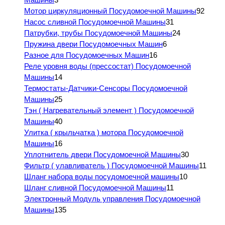
Мотор циркуляционный Посудомоечной Машины
92
Насос сливной Посудомоечной Машины
31
Патрубки, трубы Посудомоечной Машины
24
Пружина двери Посудомоечных Машин
6
Разное для Посудомоечных Машин
16
Реле уровня воды (прессостат) Посудомоечной
Машины
14
Термостаты-Датчики-Сенсоры Посудомоечной
Машины
25
Тэн ( Нагревательный элемент ) Посудомоечной
Машины
40
Улитка ( крыльчатка ) мотора Посудомоечной
Машины
16
Уплотнитель двери Посудомоечной Машины
30
Фильтр ( улавливатель ) Посудомоечной Машины
11
Шланг набора воды посудомоечной машины
10
Шланг сливной Посудомоечной Машины
11
Электронный Модуль управления Посудомоечной
Машины
135