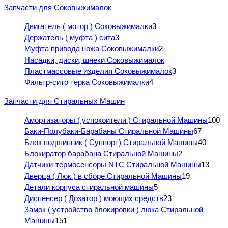
Запчасти для Соковыжималок
Двигатель ( мотор ) Соковыжималки
3
Держатель ( муфта ) сита
3
Муфта привода ножа Соковыжималки
2
Насадки, диски, шнеки Соковыжималок
Пластмассовые изделия Соковыжималок
3
Фильтр-сито терка Соковыжималки
4
Запчасти для Стиральных Машин
Амортизаторы ( успокоители ) Стиральной Машины
100
Баки-Полубаки-Барабаны Стиральной Машины
67
Блок подшипник ( Суппорт) Стиральной Машины
40
Блокиратор барабана Стиральной Машины
2
Датчики-термосенсоры NTC Стиральной Машины
13
Дверца ( Люк ) в сборе Стиральной Машины
19
Детали корпуса стиральной машины
5
Диспенсер ( Дозатор ) моющих средств
23
Замок ( устройство блокировки ) люка Стиральной
Машины
151