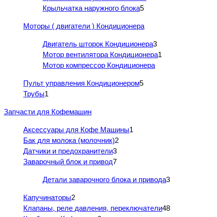
Крыльчатка наружного блока
5
Моторы ( двигатели ) Кондиционера
Двигатель шторок Кондиционера
3
Мотор вентилятора Кондиционера
1
Мотор компрессор Кондиционера
Пульт управления Кондиционером
5
Трубы
1
Запчасти для Кофемашин
Аксессуары для Кофе Машины
1
Бак для молока (молочник)
2
Датчики и предохранители
3
Заварочный блок и привод
7
Детали заварочного блока и привода
3
Капучинаторы
2
Клапаны, реле давления, переключатели
48