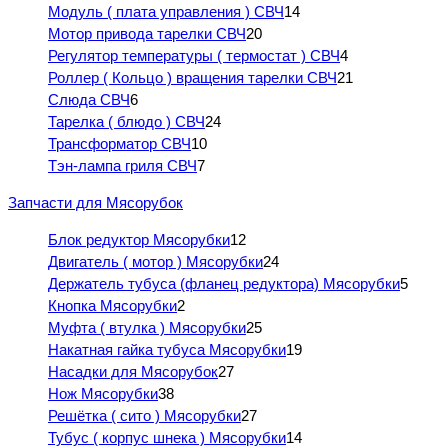
Модуль ( плата управления ) СВЧ
14
Мотор привода тарелки СВЧ
20
Регулятор температуры ( термостат ) СВЧ
4
Роллер ( Кольцо ) вращения тарелки СВЧ
21
Слюда СВЧ
6
Тарелка ( блюдо ) СВЧ
24
Трансформатор СВЧ
10
Тэн-лампа гриля СВЧ
7
Запчасти для Мясорубок
Блок редуктор Мясорубки
12
Двигатель ( мотор ) Мясорубки
24
Держатель тубуса (фланец редуктора) Мясорубки
5
Кнопка Мясорубки
2
Муфта ( втулка ) Мясорубки
25
Накатная гайка тубуса Мясорубки
19
Насадки для Мясорубок
27
Нож Мясорубки
38
Решётка ( сито ) Мясорубки
27
Тубус ( корпус шнека ) Мясорубки
14