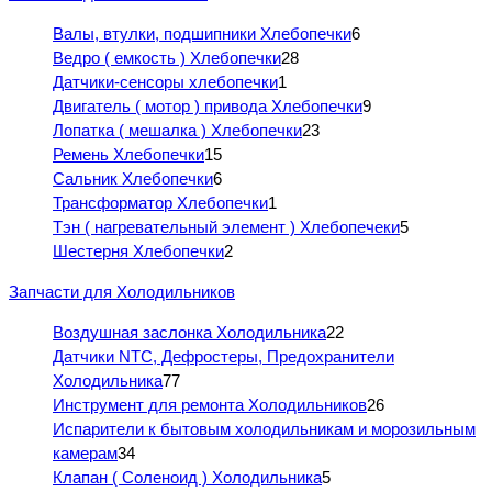
Валы, втулки, подшипники Хлебопечки
6
Ведро ( емкость ) Хлебопечки
28
Датчики-сенсоры хлебопечки
1
Двигатель ( мотор ) привода Хлебопечки
9
Лопатка ( мешалка ) Хлебопечки
23
Ремень Хлебопечки
15
Сальник Хлебопечки
6
Трансформатор Хлебопечки
1
Тэн ( нагревательный элемент ) Хлебопечеки
5
Шестерня Хлебопечки
2
Запчасти для Холодильников
Воздушная заслонка Холодильника
22
Датчики NTC, Дефростеры, Предохранители
Холодильника
77
Инструмент для ремонта Холодильников
26
Испарители к бытовым холодильникам и морозильным
камерам
34
Клапан ( Соленоид ) Холодильника
5