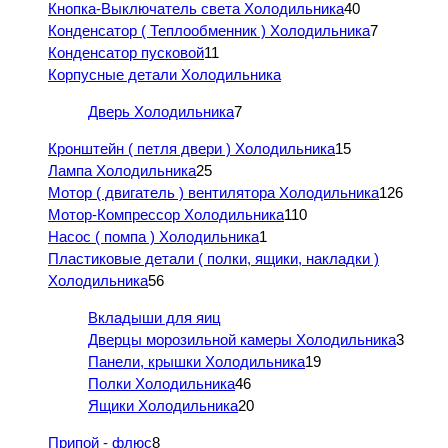
Кнопка-Выключатель света Холодильника
40
Конденсатор ( Теплообменник ) Холодильника
7
Конденсатор пусковой
11
Корпусные детали Холодильника
Дверь Холодильника
7
Кронштейн ( петля двери ) Холодильника
15
Лампа Холодильника
25
Мотор ( двигатель ) вентилятора Холодильника
126
Мотор-Компрессор Холодильника
110
Насос ( помпа ) Холодильника
1
Пластиковые детали ( полки, ящики, накладки )
Холодильника
56
Вкладыши для яиц
Дверцы морозильной камеры Холодильника
3
Панели, крышки Холодильника
19
Полки Холодильника
46
Ящики Холодильника
20
Припой - флюс
8