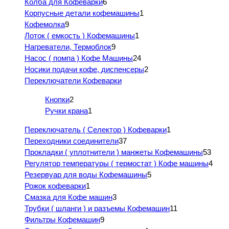
Колба для Кофеварки
6
Корпусные детали кофемашины
1
Кофемолка
9
Лоток ( емкость ) Кофемашины
1
Нагреватели, Термоблок
9
Насос ( помпа ) Кофе Машины
24
Носики подачи кофе, диспенсеры
2
Переключатели Кофеварки
Кнопки
2
Ручки крана
1
Переключатель ( Селектор ) Кофеварки
1
Переходники соединители
37
Прокладки ( уплотнители ) манжеты Кофемашины
53
Регулятор температуры ( термостат ) Кофе машины
4
Резервуар для воды Кофемашины
5
Рожок кофеварки
1
Смазка для Кофе машин
3
Трубки ( шланги ) и разъемы Кофемашин
11
Фильтры Кофемашин
9