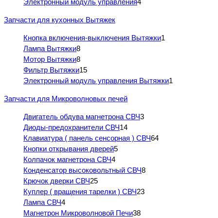
Электронный модуль управления
4
Запчасти для кухонных Вытяжек
Кнопка включения-выключения Вытяжки
1
Лампа Вытяжки
8
Мотор Вытяжки
8
Фильтр Вытяжки
15
Электронный модуль управления Вытяжки
1
Запчасти для Микроволновых печей
Двигатель обдува магнетрона СВЧ
3
Диоды-предохранители СВЧ
14
Клавиатура ( панель сенсорная ) СВЧ
64
Кнопки открывания дверей
5
Колпачок магнетрона СВЧ
4
Конденсатор высоковольтный СВЧ
8
Крючок дверки СВЧ
25
Куплер ( вращения тарелки ) СВЧ
23
Лампа СВЧ
4
Магнетрон Микроволновой Печи
38