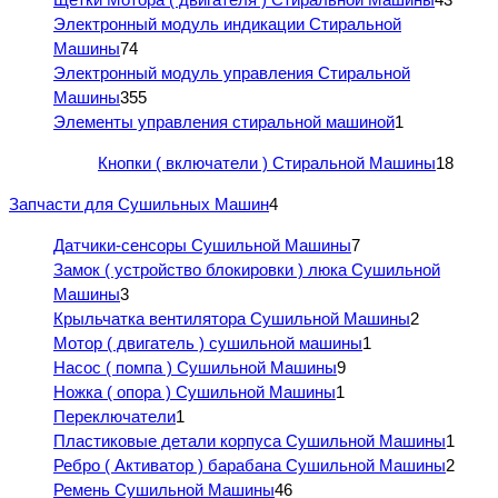
Электронный модуль индикации Стиральной
Машины
74
Электронный модуль управления Стиральной
Машины
355
Элементы управления стиральной машиной
1
Кнопки ( включатели ) Стиральной Машины
18
Запчасти для Сушильных Машин
4
Датчики-сенсоры Сушильной Машины
7
Замок ( устройство блокировки ) люка Сушильной
Машины
3
Крыльчатка вентилятора Сушильной Машины
2
Мотор ( двигатель ) сушильной машины
1
Насос ( помпа ) Сушильной Машины
9
Ножка ( опора ) Сушильной Машины
1
Переключатели
1
Пластиковые детали корпуса Сушильной Машины
1
Ребро ( Активатор ) барабана Сушильной Машины
2
Ремень Сушильной Машины
46