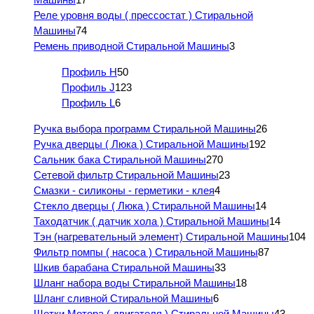
Реле уровня воды ( прессостат ) Стиральной
Машины
74
Ремень приводной Стиральной Машины
3
Профиль H
50
Профиль J
123
Профиль L
6
Ручка выбора программ Стиральной Машины
26
Ручка дверцы ( Люка ) Стиральной Машины
192
Сальник бака Стиральной Машины
270
Сетевой фильтр Стиральной Машины
23
Смазки - силиконы - герметики - клея
4
Стекло дверцы ( Люка ) Стиральной Машины
14
Таходатчик ( датчик хола ) Стиральной Машины
14
Тэн (нагревательный элемент) Стиральной Машины
104
Фильтр помпы ( насоса ) Стиральной Машины
87
Шкив барабана Стиральной Машины
33
Шланг набора воды Стиральной Машины
18
Шланг сливной Стиральной Машины
6
Щетки Мотора ( двигателя ) Стиральной Машины
43