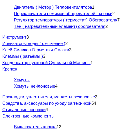
Двигатель ( Мотор ) Тепловентилятора
1
Переключатели режимов обогревателей - кнопки
2
Регулятор температуры ( термостат) Обогревателя
7
Тэн ( нагревательный элемент) обогревателя
2
Инструмент
3
Ионизаторы воды ( смягчение )
2
Клей-Силикон-Герметики-Смазки
3
Клеммы ( разъёмы )
3
Конденсатор пусковой Сушильной Машины
1
Крепеж
Хомуты
Хомуты нейлоновые
4
Прокладки, уплотнители, манжеты резиновые
2
Средства, аксессуары по уходу за техникой
54
Стиральные порошки
4
Электронные компоненты
Выключатель-кнопка
12