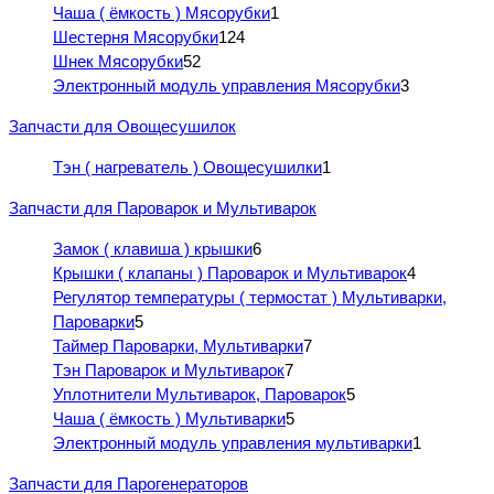
Чаша ( ёмкость ) Мясорубки
1
Шестерня Мясорубки
124
Шнек Мясорубки
52
Электронный модуль управления Мясорубки
3
Запчасти для Овощесушилок
Тэн ( нагреватель ) Овощесушилки
1
Запчасти для Пароварок и Мультиварок
Замок ( клавиша ) крышки
6
Крышки ( клапаны ) Пароварок и Мультиварок
4
Регулятор температуры ( термостат ) Мультиварки,
Пароварки
5
Таймер Пароварки, Мультиварки
7
Тэн Пароварок и Мультиварок
7
Уплотнители Мультиварок, Пароварок
5
Чаша ( ёмкость ) Мультиварки
5
Электронный модуль управления мультиварки
1
Запчасти для Парогенераторов