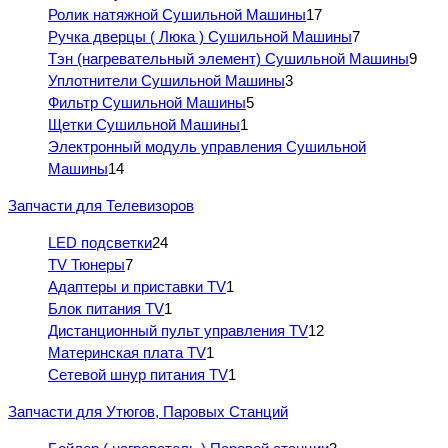
Ролик натяжной Сушильной Машины
17
Ручка дверцы ( Люка ) Сушильной Машины
7
Тэн (нагревательный элемент) Сушильной Машины
9
Уплотнители Сушильной Машины
3
Фильтр Сушильной Машины
5
Щетки Сушильной Машины
1
Электронный модуль управления Сушильной
Машины
14
Запчасти для Телевизоров
LED подсветки
24
TV Тюнеры
7
Адаптеры и приставки TV
1
Блок питания TV
1
Дистанционный пульт управления TV
12
Материнская плата TV
1
Сетевой шнур питания TV
1
Запчасти для Утюгов, Паровых Станций