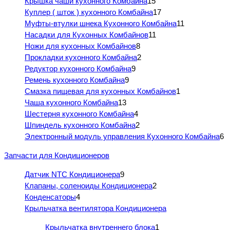
Крышка чаши кухонного Комбайна
15
Куплер ( шток ) кухонного Комбайна
17
Муфты-втулки шнека Кухонного Комбайна
11
Насадки для Кухонных Комбайнов
11
Ножи для кухонных Комбайнов
8
Прокладки кухонного Комбайна
2
Редуктор кухонного Комбайна
9
Ремень кухонного Комбайна
9
Смазка пищевая для кухонных Комбайнов
1
Чаша кухонного Комбайна
13
Шестерня кухонного Комбайна
4
Шпиндель кухонного Комбайна
2
Электронный модуль управления Кухонного Комбайна
6
Запчасти для Кондиционеров
Датчик NTC Кондиционера
9
Клапаны, соленоиды Кондиционера
2
Конденсаторы
4
Крыльчатка вентилятора Кондиционера
Крыльчатка внутреннего блока
1