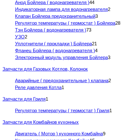
Анод Бойлера ( водонагревателя )
44
Индикаторная лампа для водонагревателя
2
Клапан Бойлера предохранительный
3
Регулятор температуры ( термостат ) Бойлера
28
Тэн Бойлера ( водонагревателя )
73
УЗО
2
Уплотнители ( прокладки ) Бойлера
21
Фланец Бойлера ( водонагревателя )
4
Электронный модуль управления Бойлера
3
Запчасти для Газовых Котлов, Колонок
Аварийные ( предохранительные ) клапана
2
Реле давления Котла
1
Запчасти для Гриля
1
Регулятор температуры ( термостат ) Гриля
1
Запчасти для Комбайнов кухонных
Двигатель ( Мотор ) кухонного Комбайна
9