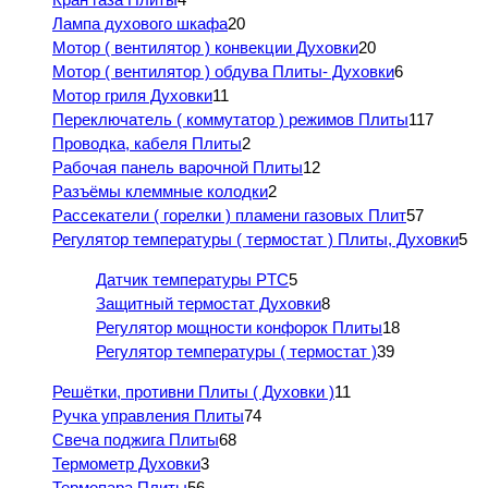
Лампа духового шкафа
20
Мотор ( вентилятор ) конвекции Духовки
20
Мотор ( вентилятор ) обдува Плиты- Духовки
6
Мотор гриля Духовки
11
Переключатель ( коммутатор ) режимов Плиты
117
Проводка, кабеля Плиты
2
Рабочая панель варочной Плиты
12
Разъёмы клеммные колодки
2
Рассекатели ( горелки ) пламени газовых Плит
57
Регулятор температуры ( термостат ) Плиты, Духовки
5
Датчик температуры PTC
5
Защитный термостат Духовки
8
Регулятор мощности конфорок Плиты
18
Регулятор температуры ( термостат )
39
Решётки, противни Плиты ( Духовки )
11
Ручка управления Плиты
74
Свеча поджига Плиты
68
Термометр Духовки
3
Термопара Плиты
56