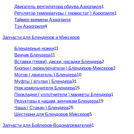
Двигатель вентилятора обдува Аэрогриля
1
Регулятор температуры ( термостат ) Аэрогриля
1
Таймер времени Аэрогриля
Тэн Аэрогриля
4
Запчасти для Блендеров и Миксеров
Блендерные ножки
11
Венчик Блендера
11
Вставки (терки), диски, насадки Блендера
2
Кнопки ( переключатели ) Блендеров-Миксеров
2
Мотор ( двигатель ) Блендера
10
Муфты ( втулки ) Блендера
31
Нож измельчителя Блендера
15
Прокладки ( уплотнители ) манжеты Блендера
1
Редукторы к чашам, венчикам Блендера
19
Чаша ( Стакан ) Блендера
25
Шестерни для Блендоров Миксеров
5
Запчасти для Бойлеров-Водонагревателей
1