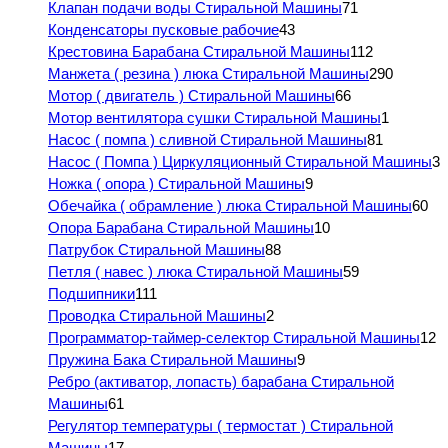
Клапан подачи воды Стиральной Машины
71
Конденсаторы пусковые рабочие
43
Крестовина Барабана Стиральной Машины
112
Манжета ( резина ) люка Стиральной Машины
290
Мотор ( двигатель ) Стиральной Машины
66
Мотор вентилятора сушки Стиральной Машины
1
Насос ( помпа ) сливной Стиральной Машины
81
Насос ( Помпа ) Циркуляционный Стиральной Машины
3
Ножка ( опора ) Стиральной Машины
9
Обечайка ( обрамление ) люка Стиральной Машины
60
Опора Барабана Стиральной Машины
10
Патрубок Стиральной Машины
88
Петля ( навес ) люка Стиральной Машины
59
Подшипники
111
Проводка Стиральной Машины
2
Программатор-таймер-селектор Стиральной Машины
12
Пружина Бака Стиральной Машины
9
Ребро (активатор, лопасть) барабана Стиральной
Машины
61
Регулятор температуры ( термостат ) Стиральной
Машины
17