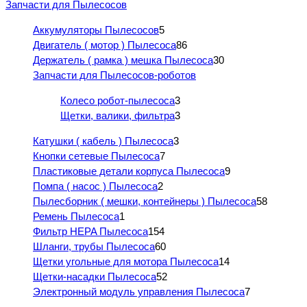
Запчасти для Пылесосов
Аккумуляторы Пылесосов
5
Двигатель ( мотор ) Пылесоса
86
Держатель ( рамка ) мешка Пылесоса
30
Запчасти для Пылесосов-роботов
Колесо робот-пылесоса
3
Щетки, валики, фильтра
3
Катушки ( кабель ) Пылесоса
3
Кнопки сетевые Пылесоса
7
Пластиковые детали корпуса Пылесоса
9
Помпа ( насос ) Пылесоса
2
Пылесборник ( мешки, контейнеры ) Пылесоса
58
Ремень Пылесоса
1
Фильтр HEPA Пылесоса
154
Шланги, трубы Пылесоса
60
Щетки угольные для мотора Пылесоса
14
Щетки-насадки Пылесоса
52
Электронный модуль управления Пылесоса
7