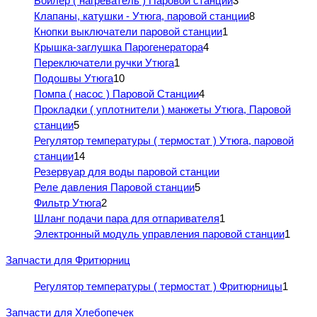
Бойлер ( нагреватель ) Паровой станции
3
Клапаны, катушки - Утюга, паровой станции
8
Кнопки выключатели паровой станции
1
Крышка-заглушка Парогенератора
4
Переключатели ручки Утюга
1
Подошвы Утюга
10
Помпа ( насос ) Паровой Станции
4
Прокладки ( уплотнители ) манжеты Утюга, Паровой
станции
5
Регулятор температуры ( термостат ) Утюга, паровой
станции
14
Резервуар для воды паровой станции
Реле давления Паровой станции
5
Фильтр Утюга
2
Шланг подачи пара для отпаривателя
1
Электронный модуль управления паровой станции
1
Запчасти для Фритюрниц
Регулятор температуры ( термостат ) Фритюрницы
1
Запчасти для Хлебопечек