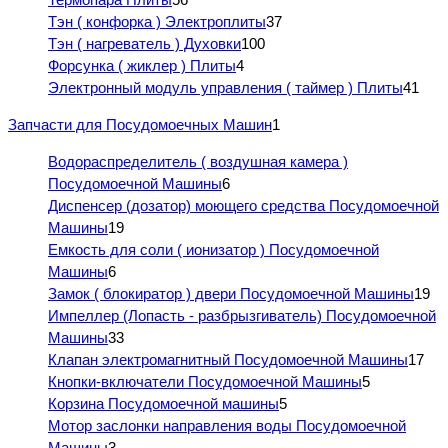
Тэн ( конфорка ) Электроплиты
37
Тэн ( нагреватель ) Духовки
100
Форсунка ( жиклер ) Плиты
4
Электронный модуль управления ( таймер ) Плиты
41
Запчасти для Посудомоечных Машин
1
Водораспределитель ( воздушная камера )
Посудомоечной Машины
6
Диспенсер (дозатор) моющего средства Посудомоечной
Машины
19
Емкость для соли ( ионизатор ) Посудомоечной
Машины
6
Замок ( блокиратор ) двери Посудомоечной Машины
19
Импеллер (Лопасть - разбрызгиватель) Посудомоечной
Машины
33
Клапан электромагнитный Посудомоечной Машины
17
Кнопки-включатели Посудомоечной Машины
5
Корзина Посудомоечной машины
5
Мотор заслонки направления воды Посудомоечной
Машины
3