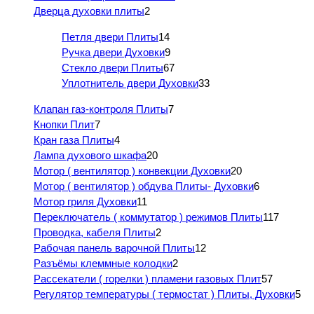
Дверца духовки плиты
2
Петля двери Плиты
14
Ручка двери Духовки
9
Стекло двери Плиты
67
Уплотнитель двери Духовки
33
Клапан газ-контроля Плиты
7
Кнопки Плит
7
Кран газа Плиты
4
Лампа духового шкафа
20
Мотор ( вентилятор ) конвекции Духовки
20
Мотор ( вентилятор ) обдува Плиты- Духовки
6
Мотор гриля Духовки
11
Переключатель ( коммутатор ) режимов Плиты
117
Проводка, кабеля Плиты
2
Рабочая панель варочной Плиты
12
Разъёмы клеммные колодки
2
Рассекатели ( горелки ) пламени газовых Плит
57
Регулятор температуры ( термостат ) Плиты, Духовки
5