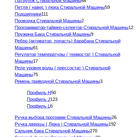
Патрубок Стиральной Машины
88
Петля ( навес ) люка Стиральной Машины
59
Подшипники
111
Проводка Стиральной Машины
2
Программатор-таймер-селектор Стиральной Машины
12
Пружина Бака Стиральной Машины
9
Ребро (активатор, лопасть) барабана Стиральной
Машины
61
Регулятор температуры ( термостат ) Стиральной
Машины
17
Реле уровня воды ( прессостат ) Стиральной
Машины
75
Ремень приводной Стиральной Машины
3
Профиль H
50
Профиль J
123
Профиль L
6
Ручка выбора программ Стиральной Машины
26
Ручка дверцы ( Люка ) Стиральной Машины
192
Сальник бака Стиральной Машины
270