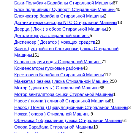
Баки-Полубаки-Барабаны Стиральной Машины
67
Блок подшипник ( Суппорт) Стиральной Машины
40
Блокиратор барабана Стиральной Машины
2
Датчики-термосенсоры NTC Стиральной Машины
13
Дверца ( Люк ) в сборе Стиральной Машины
19
Детали корпуса стиральной машины
5
Диспенсер ( Дозатор ) моющих средств
23
Замок ( устройство блокировки ) люка Стиральной
Машины
151
Клапан подачи воды Стиральной Машины
71
Конденсаторы пусковые рабочие
43
Крестовина Барабана Стиральной Машины
112
Манжета ( резина ) люка Стиральной Машины
290
Мотор ( двигатель ) Стиральной Машины
66
Мотор вентилятора сушки Стиральной Машины
1
Насос ( помпа ) сливной Стиральной Машины
81
Насос ( Помпа ) Циркуляционный Стиральной Машины
3
Ножка ( опора ) Стиральной Машины
9
Обечайка ( обрамление ) люка Стиральной Машины
61
Опора Барабана Стиральной Машины
10