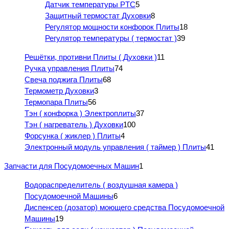
Датчик температуры PTC
5
Защитный термостат Духовки
8
Регулятор мощности конфорок Плиты
18
Регулятор температуры ( термостат )
39
Решётки, противни Плиты ( Духовки )
11
Ручка управления Плиты
74
Свеча поджига Плиты
68
Термометр Духовки
3
Термопара Плиты
56
Тэн ( конфорка ) Электроплиты
37
Тэн ( нагреватель ) Духовки
100
Форсунка ( жиклер ) Плиты
4
Электронный модуль управления ( таймер ) Плиты
41
Запчасти для Посудомоечных Машин
1
Водораспределитель ( воздушная камера )
Посудомоечной Машины
6
Диспенсер (дозатор) моющего средства Посудомоечной
Машины
19