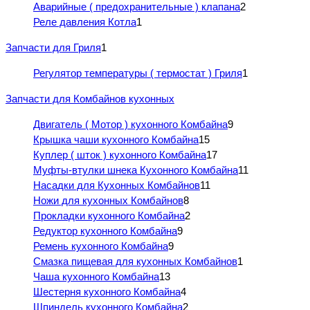
Аварийные ( предохранительные ) клапана
2
Реле давления Котла
1
Запчасти для Гриля
1
Регулятор температуры ( термостат ) Гриля
1
Запчасти для Комбайнов кухонных
Двигатель ( Мотор ) кухонного Комбайна
9
Крышка чаши кухонного Комбайна
15
Куплер ( шток ) кухонного Комбайна
17
Муфты-втулки шнека Кухонного Комбайна
11
Насадки для Кухонных Комбайнов
11
Ножи для кухонных Комбайнов
8
Прокладки кухонного Комбайна
2
Редуктор кухонного Комбайна
9
Ремень кухонного Комбайна
9
Смазка пищевая для кухонных Комбайнов
1
Чаша кухонного Комбайна
13
Шестерня кухонного Комбайна
4
Шпиндель кухонного Комбайна
2