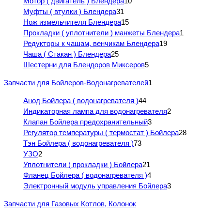
Мотор ( двигатель ) Блендера
10
Муфты ( втулки ) Блендера
31
Нож измельчителя Блендера
15
Прокладки ( уплотнители ) манжеты Блендера
1
Редукторы к чашам, венчикам Блендера
19
Чаша ( Стакан ) Блендера
25
Шестерни для Блендоров Миксеров
5
Запчасти для Бойлеров-Водонагревателей
1
Анод Бойлера ( водонагревателя )
44
Индикаторная лампа для водонагревателя
2
Клапан Бойлера предохранительный
3
Регулятор температуры ( термостат ) Бойлера
28
Тэн Бойлера ( водонагревателя )
73
УЗО
2
Уплотнители ( прокладки ) Бойлера
21
Фланец Бойлера ( водонагревателя )
4
Электронный модуль управления Бойлера
3
Запчасти для Газовых Котлов, Колонок