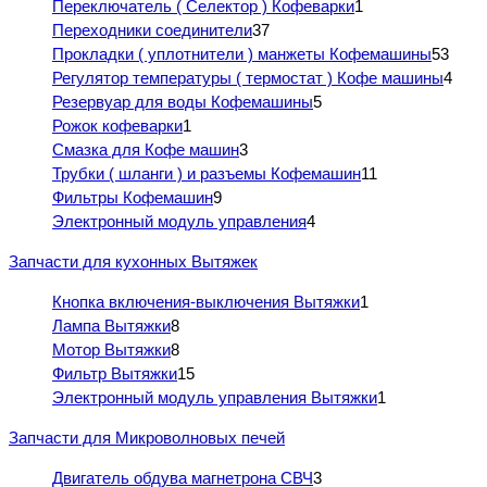
Переключатель ( Селектор ) Кофеварки
1
Переходники соединители
37
Прокладки ( уплотнители ) манжеты Кофемашины
53
Регулятор температуры ( термостат ) Кофе машины
4
Резервуар для воды Кофемашины
5
Рожок кофеварки
1
Смазка для Кофе машин
3
Трубки ( шланги ) и разъемы Кофемашин
11
Фильтры Кофемашин
9
Электронный модуль управления
4
Запчасти для кухонных Вытяжек
Кнопка включения-выключения Вытяжки
1
Лампа Вытяжки
8
Мотор Вытяжки
8
Фильтр Вытяжки
15
Электронный модуль управления Вытяжки
1
Запчасти для Микроволновых печей
Двигатель обдува магнетрона СВЧ
3