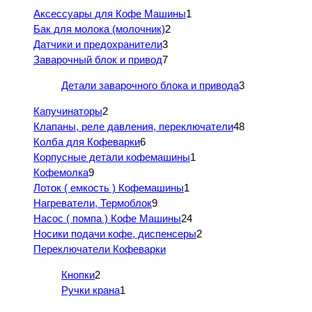
Аксессуары для Кофе Машины
1
Бак для молока (молочник)
2
Датчики и предохранители
3
Заварочный блок и привод
7
Детали заварочного блока и привода
3
Капучинаторы
2
Клапаны, реле давления, переключатели
48
Колба для Кофеварки
6
Корпусные детали кофемашины
1
Кофемолка
9
Лоток ( емкость ) Кофемашины
1
Нагреватели, Термоблок
9
Насос ( помпа ) Кофе Машины
24
Носики подачи кофе, диспенсеры
2
Переключатели Кофеварки
Кнопки
2
Ручки крана
1