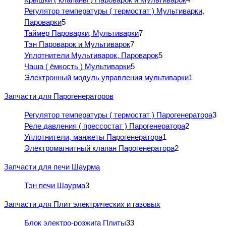
Регулятор температуры ( термостат ) Мультиварки,
Пароварки
5
Таймер Пароварки, Мультиварки
7
Тэн Пароварок и Мультиварок
7
Уплотнители Мультиварок, Пароварок
5
Чаша ( ёмкость ) Мультиварки
5
Электронный модуль управления мультиварки
1
Запчасти для Парогенераторов
Регулятор температуры ( термостат ) Парогенератора
3
Реле давления ( прессостат ) Парогенератора
2
Уплотнители, манжеты Парогенератора
1
Электромагнитный клапан Парогенератора
2
Запчасти для печи Шаурма
Тэн печи Шаурма
3
Запчасти для Плит электрических и газовых
Блок электро-розжига Плиты
33