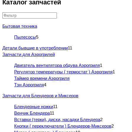
Каталог запчастей
Бытовая техника
Пылесосы
5
Детали бывшие в употреблении
11
Запчасти для Аэрогрилей
Двигатель вентилятора обдува Аэрогриля
1
Регулятор температуры ( термостат ) Аэрогриля
1
Таймер времени Аэрогриля
Тэн Аэрогриля
4
Запчасти для Блендеров и Миксеров
Блендерные ножки
11
Венчик Блендера
11
Вставки (терки), диски, насадки Блендера
2
Кнопки ( переключатели ) Блендеров-Миксеров
2