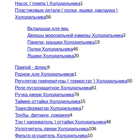
Насос ( помпа ) Холодильника
1
Пластиковые детали ( полки, ящики, накладки )
Холодильника
56
Вкладыши для яиц
Дверцы морозильной камеры Холодильника
3
Панели, крышки Холодильника
19
Полки Холодильника
46
Ящики Холодильника
20
Припой - флюс
8
Разное для Холодильников
1
Регулятор температуры ( термостат ) Холодильника
50
Реле пускозащитное Холодильника
61
Ручка двери Холодильника
78
Таймер оттайки Холодильника
15
Трансформатор Холодильника
7
Трубы, фитинги, локринги
4
Тэн ( нагреватель ) оттайки Холодильника
48
Уплотнитель двери Холодильника
106
Фильтр осушитель Холодильника
10