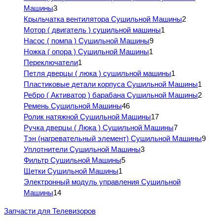
Машины
3
Крыльчатка вентилятора Сушильной Машины
2
Мотор ( двигатель ) сушильной машины
1
Насос ( помпа ) Сушильной Машины
9
Ножка ( опора ) Сушильной Машины
1
Переключатели
1
Петля дверцы ( люка ) сушильной машины
1
Пластиковые детали корпуса Сушильной Машины
1
Ребро ( Активатор ) барабана Сушильной Машины
2
Ремень Сушильной Машины
46
Ролик натяжной Сушильной Машины
17
Ручка дверцы ( Люка ) Сушильной Машины
7
Тэн (нагревательный элемент) Сушильной Машины
9
Уплотнители Сушильной Машины
3
Фильтр Сушильной Машины
5
Щетки Сушильной Машины
1
Электронный модуль управления Сушильной
Машины
14
Запчасти для Телевизоров