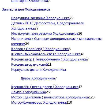
Шестерня Хлебопечки
2
Запчасти для Холодильников
Воздушная заслонка Холодильника
22
Датчики NTC, Дефростеры, Предохранители
Холодильника
77
Инструмент для ремонта Холодильников
26
Испарители к бытовым холодильникам и морозильным
камерам
34
Клапан ( Соленоид ) Холодильника
5
Кнопка-Выключатель света Холодильника
40
Конденсатор ( Теплообменник ) Холодильника
7
Конденсатор пусковой
11
Корпусные детали Холодильника
Дверь Холодильника
7
Кронштейн ( петля двери ) Холодильника
15
Лампа Холодильника
25
Мотор ( двигатель ) вентилятора Холодильника
126
Мотор-Компрессор Холодильника
110