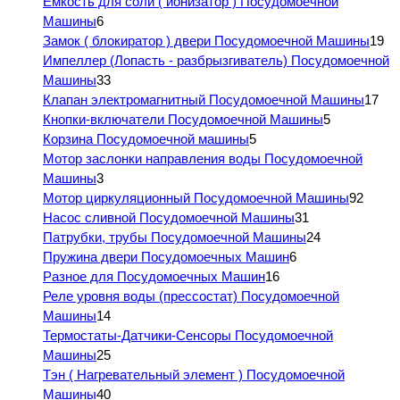
Емкость для соли ( ионизатор ) Посудомоечной
Машины
6
Замок ( блокиратор ) двери Посудомоечной Машины
19
Импеллер (Лопасть - разбрызгиватель) Посудомоечной
Машины
33
Клапан электромагнитный Посудомоечной Машины
17
Кнопки-включатели Посудомоечной Машины
5
Корзина Посудомоечной машины
5
Мотор заслонки направления воды Посудомоечной
Машины
3
Мотор циркуляционный Посудомоечной Машины
92
Насос сливной Посудомоечной Машины
31
Патрубки, трубы Посудомоечной Машины
24
Пружина двери Посудомоечных Машин
6
Разное для Посудомоечных Машин
16
Реле уровня воды (прессостат) Посудомоечной
Машины
14
Термостаты-Датчики-Сенсоры Посудомоечной
Машины
25
Тэн ( Нагревательный элемент ) Посудомоечной
Машины
40