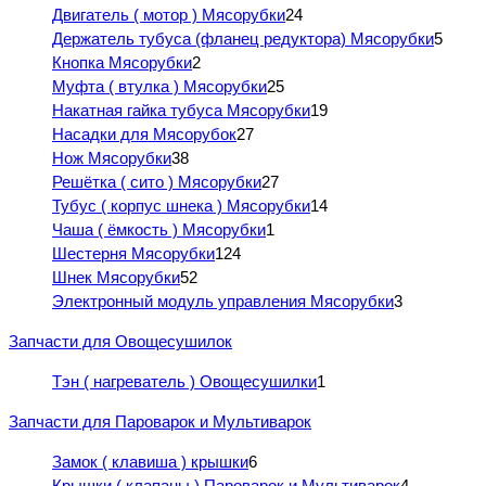
Двигатель ( мотор ) Мясорубки
24
Держатель тубуса (фланец редуктора) Мясорубки
5
Кнопка Мясорубки
2
Муфта ( втулка ) Мясорубки
25
Накатная гайка тубуса Мясорубки
19
Насадки для Мясорубок
27
Нож Мясорубки
38
Решётка ( сито ) Мясорубки
27
Тубус ( корпус шнека ) Мясорубки
14
Чаша ( ёмкость ) Мясорубки
1
Шестерня Мясорубки
124
Шнек Мясорубки
52
Электронный модуль управления Мясорубки
3
Запчасти для Овощесушилок
Тэн ( нагреватель ) Овощесушилки
1
Запчасти для Пароварок и Мультиварок
Замок ( клавиша ) крышки
6
Крышки ( клапаны ) Пароварок и Мультиварок
4