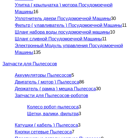
Улитка ( крыльчатка ) мотора Посудомоечной
Машины
16
Уплотнитель двери Посудомоечной Машины
30
Фильтр ( улавливатель ) Посудомоечной Машины
11
Шланг набора воды посудомоечной машины
10
Шланг сливной Посудомоечной Машины
11
Электронный Модуль управления Посудомоечной
Машины
135
Запчасти для Пылесосов
Аккумуляторы Пылесосов
5
Двигатель ( мотор ) Пылесоса
86
Держатель ( рамка ) мешка Пылесоса
30
Запчасти для Пылесосов-роботов
Колесо робот-пылесоса
3
Щетки, валики, фильтра
3
Катушки ( кабель ) Пылесоса
3
Кнопки сетевые Пылесоса
7