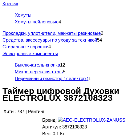
Крепеж
Хомуты
Хомуты нейлоновые
4
Прокладки, уплотнители, манжеты резиновые
2
Средства, аксессуары по уходу за техникой
54
Стиральные порошки
4
Электронные компоненты
Выключатель-кнопка
12
Микро-переключатель
5
Переменный резистор ( селектор )
1
Таймер цифровой Духовки
ELECTROLUX 3872108323
Хиты:
737
|
Рейтинг:
Бренд:
Артикул:
3872108323
Вес:
0.1 Кг