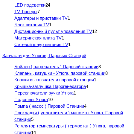
LED подсветки
24
TV Тюнеры
7
Адаптеры и приставки TV
1
Блок питания TV
1
Дистанционный пульт управления TV
12
Материнская плата TV
1
Сетевой шнур питания TV
1
Запчасти для Утюгов, Паровых Станций
Бойлер ( нагреватель ) Паровой станции
3
Клапаны, катушки - Утюга, паровой станции
8
Кнопки выключатели паровой станции
1
Крышка-заглушка Парогенератора
4
Переключатели ручки Утюга
1
Подошвы Утюга
10
Помпа ( насос ) Паровой Станции
4
Прокладки ( уплотнители ) манжеты Утюга, Паровой
станции
5
Регулятор температуры ( термостат ) Утюга, паровой
станции
14