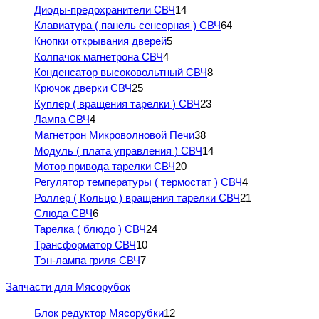
Диоды-предохранители СВЧ
14
Клавиатура ( панель сенсорная ) СВЧ
64
Кнопки открывания дверей
5
Колпачок магнетрона СВЧ
4
Конденсатор высоковольтный СВЧ
8
Крючок дверки СВЧ
25
Куплер ( вращения тарелки ) СВЧ
23
Лампа СВЧ
4
Магнетрон Микроволновой Печи
38
Модуль ( плата управления ) СВЧ
14
Мотор привода тарелки СВЧ
20
Регулятор температуры ( термостат ) СВЧ
4
Роллер ( Кольцо ) вращения тарелки СВЧ
21
Слюда СВЧ
6
Тарелка ( блюдо ) СВЧ
24
Трансформатор СВЧ
10
Тэн-лампа гриля СВЧ
7
Запчасти для Мясорубок
Блок редуктор Мясорубки
12