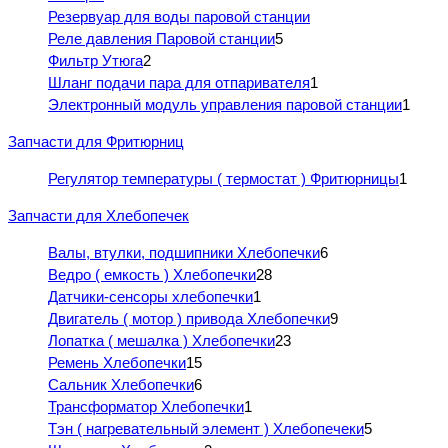
Резервуар для воды паровой станции
Реле давления Паровой станции
5
Фильтр Утюга
2
Шланг подачи пара для отпаривателя
1
Электронный модуль управления паровой станции
1
Запчасти для Фритюрниц
Регулятор температуры ( термостат ) Фритюрницы
1
Запчасти для Хлебопечек
Валы, втулки, подшипники Хлебопечки
6
Ведро ( емкость ) Хлебопечки
28
Датчики-сенсоры хлебопечки
1
Двигатель ( мотор ) привода Хлебопечки
9
Лопатка ( мешалка ) Хлебопечки
23
Ремень Хлебопечки
15
Сальник Хлебопечки
6
Трансформатор Хлебопечки
1
Тэн ( нагревательный элемент ) Хлебопечеки
5