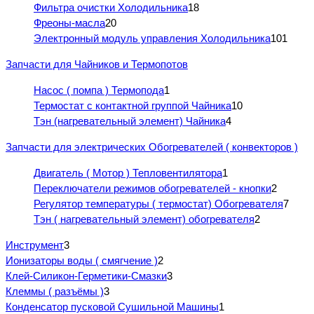
Фильтра очистки Холодильника
18
Фреоны-масла
20
Электронный модуль управления Холодильника
101
Запчасти для Чайников и Термопотов
Насос ( помпа ) Термопода
1
Термостат с контактной группой Чайника
10
Тэн (нагревательный элемент) Чайника
4
Запчасти для электрических Обогревателей ( конвекторов )
Двигатель ( Мотор ) Тепловентилятора
1
Переключатели режимов обогревателей - кнопки
2
Регулятор температуры ( термостат) Обогревателя
7
Тэн ( нагревательный элемент) обогревателя
2
Инструмент
3
Ионизаторы воды ( смягчение )
2
Клей-Силикон-Герметики-Смазки
3
Клеммы ( разъёмы )
3
Конденсатор пусковой Сушильной Машины
1