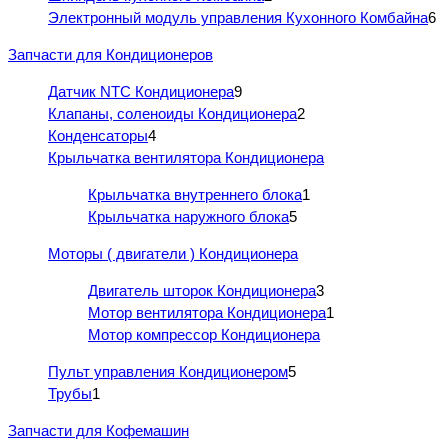
Электронный модуль управления Кухонного Комбайна
6
Запчасти для Кондиционеров
Датчик NTC Кондиционера
9
Клапаны, соленоиды Кондиционера
2
Конденсаторы
4
Крыльчатка вентилятора Кондиционера
Крыльчатка внутреннего блока
1
Крыльчатка наружного блока
5
Моторы ( двигатели ) Кондиционера
Двигатель шторок Кондиционера
3
Мотор вентилятора Кондиционера
1
Мотор компрессор Кондиционера
Пульт управления Кондиционером
5
Трубы
1
Запчасти для Кофемашин