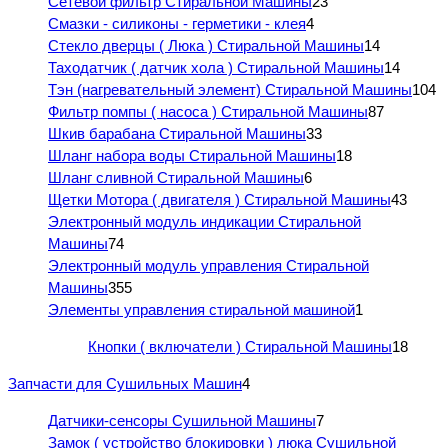
Сетевой фильтр Стиральной Машины
23
Смазки - силиконы - герметики - клея
4
Стекло дверцы ( Люка ) Стиральной Машины
14
Таходатчик ( датчик хола ) Стиральной Машины
14
Тэн (нагревательный элемент) Стиральной Машины
104
Фильтр помпы ( насоса ) Стиральной Машины
87
Шкив барабана Стиральной Машины
33
Шланг набора воды Стиральной Машины
18
Шланг сливной Стиральной Машины
6
Щетки Мотора ( двигателя ) Стиральной Машины
43
Электронный модуль индикации Стиральной
Машины
74
Электронный модуль управления Стиральной
Машины
355
Элементы управления стиральной машиной
1
Кнопки ( включатели ) Стиральной Машины
18
Запчасти для Сушильных Машин
4
Датчики-сенсоры Сушильной Машины
7
Замок ( устройство блокировки ) люка Сушильной