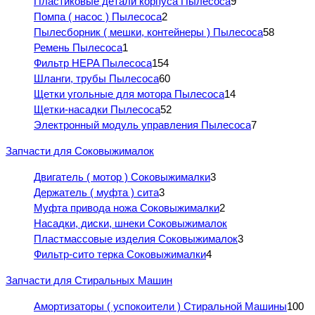
Пластиковые детали корпуса Пылесоса
9
Помпа ( насос ) Пылесоса
2
Пылесборник ( мешки, контейнеры ) Пылесоса
58
Ремень Пылесоса
1
Фильтр HEPA Пылесоса
154
Шланги, трубы Пылесоса
60
Щетки угольные для мотора Пылесоса
14
Щетки-насадки Пылесоса
52
Электронный модуль управления Пылесоса
7
Запчасти для Соковыжималок
Двигатель ( мотор ) Соковыжималки
3
Держатель ( муфта ) сита
3
Муфта привода ножа Соковыжималки
2
Насадки, диски, шнеки Соковыжималок
Пластмассовые изделия Соковыжималок
3
Фильтр-сито терка Соковыжималки
4
Запчасти для Стиральных Машин
Амортизаторы ( успокоители ) Стиральной Машины
100