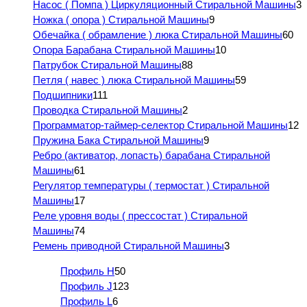
Насос ( Помпа ) Циркуляционный Стиральной Машины
3
Ножка ( опора ) Стиральной Машины
9
Обечайка ( обрамление ) люка Стиральной Машины
60
Опора Барабана Стиральной Машины
10
Патрубок Стиральной Машины
88
Петля ( навес ) люка Стиральной Машины
59
Подшипники
111
Проводка Стиральной Машины
2
Программатор-таймер-селектор Стиральной Машины
12
Пружина Бака Стиральной Машины
9
Ребро (активатор, лопасть) барабана Стиральной
Машины
61
Регулятор температуры ( термостат ) Стиральной
Машины
17
Реле уровня воды ( прессостат ) Стиральной
Машины
74
Ремень приводной Стиральной Машины
3
Профиль H
50
Профиль J
123
Профиль L
6