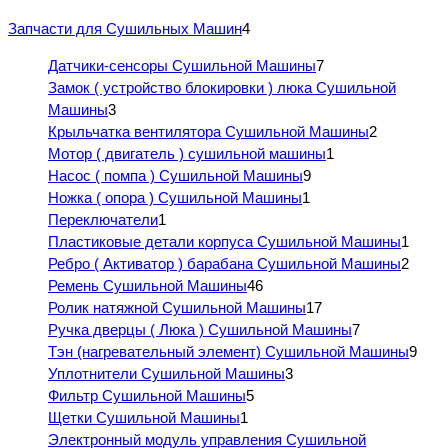
Запчасти для Сушильных Машин
4
Датчики-сенсоры Сушильной Машины
7
Замок ( устройство блокировки ) люка Сушильной
Машины
3
Крыльчатка вентилятора Сушильной Машины
2
Мотор ( двигатель ) сушильной машины
1
Насос ( помпа ) Сушильной Машины
9
Ножка ( опора ) Сушильной Машины
1
Переключатели
1
Пластиковые детали корпуса Сушильной Машины
1
Ребро ( Активатор ) барабана Сушильной Машины
2
Ремень Сушильной Машины
46
Ролик натяжной Сушильной Машины
17
Ручка дверцы ( Люка ) Сушильной Машины
7
Тэн (нагревательный элемент) Сушильной Машины
9
Уплотнители Сушильной Машины
3
Фильтр Сушильной Машины
5
Щетки Сушильной Машины
1
Электронный модуль управления Сушильной