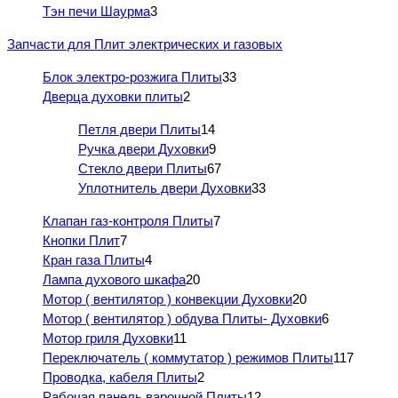
Тэн печи Шаурма
3
Запчасти для Плит электрических и газовых
Блок электро-розжига Плиты
33
Дверца духовки плиты
2
Петля двери Плиты
14
Ручка двери Духовки
9
Стекло двери Плиты
67
Уплотнитель двери Духовки
33
Клапан газ-контроля Плиты
7
Кнопки Плит
7
Кран газа Плиты
4
Лампа духового шкафа
20
Мотор ( вентилятор ) конвекции Духовки
20
Мотор ( вентилятор ) обдува Плиты- Духовки
6
Мотор гриля Духовки
11
Переключатель ( коммутатор ) режимов Плиты
117
Проводка, кабеля Плиты
2
Рабочая панель варочной Плиты
12