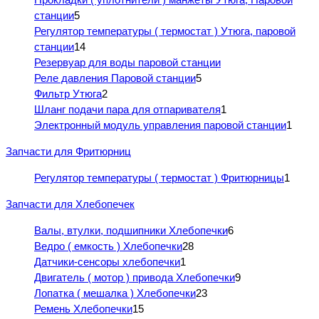
станции
5
Регулятор температуры ( термостат ) Утюга, паровой
станции
14
Резервуар для воды паровой станции
Реле давления Паровой станции
5
Фильтр Утюга
2
Шланг подачи пара для отпаривателя
1
Электронный модуль управления паровой станции
1
Запчасти для Фритюрниц
Регулятор температуры ( термостат ) Фритюрницы
1
Запчасти для Хлебопечек
Валы, втулки, подшипники Хлебопечки
6
Ведро ( емкость ) Хлебопечки
28
Датчики-сенсоры хлебопечки
1
Двигатель ( мотор ) привода Хлебопечки
9
Лопатка ( мешалка ) Хлебопечки
23
Ремень Хлебопечки
15