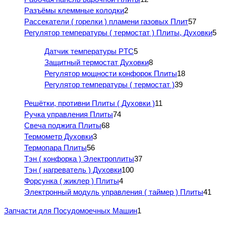
Разъёмы клеммные колодки
2
Рассекатели ( горелки ) пламени газовых Плит
57
Регулятор температуры ( термостат ) Плиты, Духовки
5
Датчик температуры PTC
5
Защитный термостат Духовки
8
Регулятор мощности конфорок Плиты
18
Регулятор температуры ( термостат )
39
Решётки, противни Плиты ( Духовки )
11
Ручка управления Плиты
74
Свеча поджига Плиты
68
Термометр Духовки
3
Термопара Плиты
56
Тэн ( конфорка ) Электроплиты
37
Тэн ( нагреватель ) Духовки
100
Форсунка ( жиклер ) Плиты
4
Электронный модуль управления ( таймер ) Плиты
41
Запчасти для Посудомоечных Машин
1