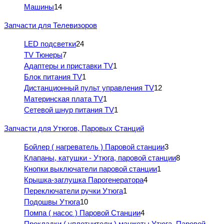
Машины
14
Запчасти для Телевизоров
LED подсветки
24
TV Тюнеры
7
Адаптеры и приставки TV
1
Блок питания TV
1
Дистанционный пульт управления TV
12
Материнская плата TV
1
Сетевой шнур питания TV
1
Запчасти для Утюгов, Паровых Станций
Бойлер ( нагреватель ) Паровой станции
3
Клапаны, катушки - Утюга, паровой станции
8
Кнопки выключатели паровой станции
1
Крышка-заглушка Парогенератора
4
Переключатели ручки Утюга
1
Подошвы Утюга
10
Помпа ( насос ) Паровой Станции
4
Прокладки ( уплотнители ) манжеты Утюга, Паровой