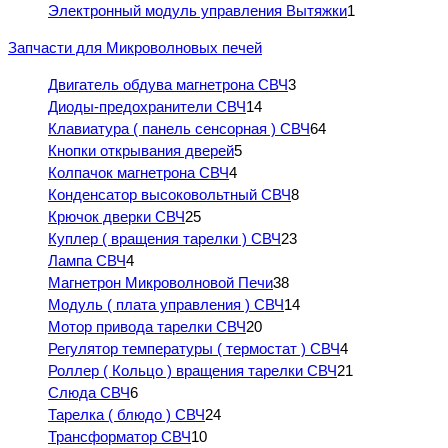
Электронный модуль управления Вытяжки
1
Запчасти для Микроволновых печей
Двигатель обдува магнетрона СВЧ
3
Диоды-предохранители СВЧ
14
Клавиатура ( панель сенсорная ) СВЧ
64
Кнопки открывания дверей
5
Колпачок магнетрона СВЧ
4
Конденсатор высоковольтный СВЧ
8
Крючок дверки СВЧ
25
Куплер ( вращения тарелки ) СВЧ
23
Лампа СВЧ
4
Магнетрон Микроволновой Печи
38
Модуль ( плата управления ) СВЧ
14
Мотор привода тарелки СВЧ
20
Регулятор температуры ( термостат ) СВЧ
4
Роллер ( Кольцо ) вращения тарелки СВЧ
21
Слюда СВЧ
6
Тарелка ( блюдо ) СВЧ
24
Трансформатор СВЧ
10