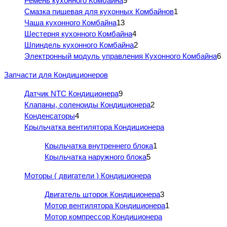
Ремень кухонного Комбайна
9
Смазка пищевая для кухонных Комбайнов
1
Чаша кухонного Комбайна
13
Шестерня кухонного Комбайна
4
Шпиндель кухонного Комбайна
2
Электронный модуль управления Кухонного Комбайна
6
Запчасти для Кондиционеров
Датчик NTC Кондиционера
9
Клапаны, соленоиды Кондиционера
2
Конденсаторы
4
Крыльчатка вентилятора Кондиционера
Крыльчатка внутреннего блока
1
Крыльчатка наружного блока
5
Моторы ( двигатели ) Кондиционера
Двигатель шторок Кондиционера
3
Мотор вентилятора Кондиционера
1
Мотор компрессор Кондиционера