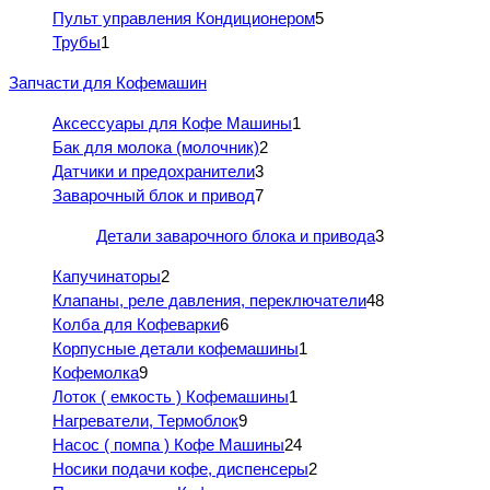
Пульт управления Кондиционером
5
Трубы
1
Запчасти для Кофемашин
Аксессуары для Кофе Машины
1
Бак для молока (молочник)
2
Датчики и предохранители
3
Заварочный блок и привод
7
Детали заварочного блока и привода
3
Капучинаторы
2
Клапаны, реле давления, переключатели
48
Колба для Кофеварки
6
Корпусные детали кофемашины
1
Кофемолка
9
Лоток ( емкость ) Кофемашины
1
Нагреватели, Термоблок
9
Насос ( помпа ) Кофе Машины
24
Носики подачи кофе, диспенсеры
2