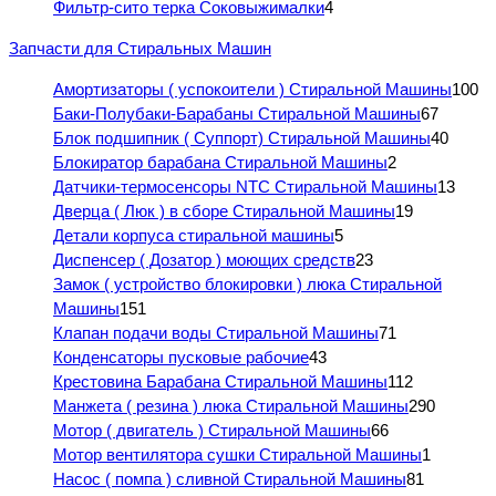
Фильтр-сито терка Соковыжималки
4
Запчасти для Стиральных Машин
Амортизаторы ( успокоители ) Стиральной Машины
100
Баки-Полубаки-Барабаны Стиральной Машины
67
Блок подшипник ( Суппорт) Стиральной Машины
40
Блокиратор барабана Стиральной Машины
2
Датчики-термосенсоры NTC Стиральной Машины
13
Дверца ( Люк ) в сборе Стиральной Машины
19
Детали корпуса стиральной машины
5
Диспенсер ( Дозатор ) моющих средств
23
Замок ( устройство блокировки ) люка Стиральной
Машины
151
Клапан подачи воды Стиральной Машины
71
Конденсаторы пусковые рабочие
43
Крестовина Барабана Стиральной Машины
112
Манжета ( резина ) люка Стиральной Машины
290
Мотор ( двигатель ) Стиральной Машины
66
Мотор вентилятора сушки Стиральной Машины
1
Насос ( помпа ) сливной Стиральной Машины
81