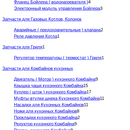
Фланец Бойлера ( водонагревателя )
4
Электронный модуль управления Бойлера
3
Запчасти для Газовых Котлов, Колонок
Аварийные ( предохранительные ) клапана
2
Реле давления Котла
1
Запчасти для Гриля
1
Регулятор температуры ( термостат ) Гриля
1
Запчасти для Комбайнов кухонных
Двигатель ( Мотор ) кухонного Комбайна
9
Крышка чаши кухонного Комбайна
15
Куплер ( шток ) кухонного Комбайна
17
Муфты-втулки шнека Кухонного Комбайна
11
Насадки для Кухонных Комбайнов
11
Ножи для кухонных Комбайнов
8
Прокладки кухонного Комбайна
2
Редуктор кухонного Комбайна
9