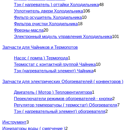
Тэн ( нагреватель ) оттайки Холодильника
48
Уплотнитель двери Холодильника
106
Фильтр осушитель Холодильника
10
Фильтра очистки Холодильника
18
Фреоны-масла
20
Электронный модуль управления Холодильника
101
Запчасти для Чайников и Термопотов
Насос ( помпа ) Термопода
1
Термостат с контактной группой Чайника
10
Тэн (нагревательный элемент) Чайника
4
Запчасти для электрических Обогревателей ( конвекторов )
Двигатель ( Мотор ) Тепловентилятора
1
Переключатели режимов обогревателей - кнопки
2
Регулятор температуры ( термостат) Обогревателя
7
Тэн ( нагревательный элемент) обогревателя
2
Инструмент
3
Ионизаторы воды ( смягчение )
2