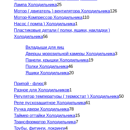
Лампа Холодильника
25
Мотор ( двигатель ) вентилятора Холодильника
126
Мотор-Компрессор Холодильника
110
Насос ( помпа ) Холодильника
1
Пластиковые детали ( полки, ящики, накладки )
Холодильника
56
Вкладыши для яиц
Дверцы морозильной камеры Холодильника
3
Панели, крышки Холодильника
19
Полки Холодильника
46
Ящики Холодильника
20
Припой - флюс
8
Разное для Холодильников
1
Регулятор температуры ( термостат ) Холодильника
50
Реле пускозащитное Холодильника
61
Ручка двери Холодильника
78
Таймер оттайки Холодильника
15
Трансформатор Холодильника
7
Трубы, фитинги, локринги
4