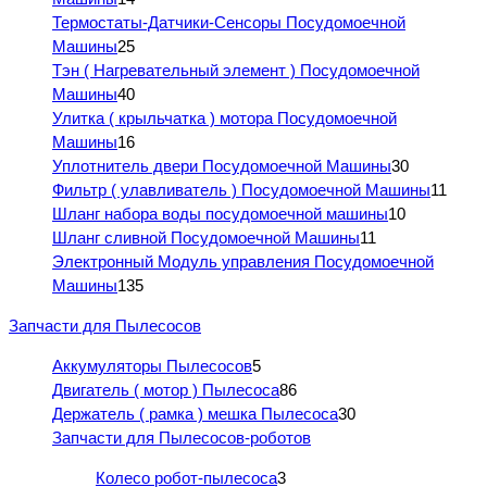
Термостаты-Датчики-Сенсоры Посудомоечной
Машины
25
Тэн ( Нагревательный элемент ) Посудомоечной
Машины
40
Улитка ( крыльчатка ) мотора Посудомоечной
Машины
16
Уплотнитель двери Посудомоечной Машины
30
Фильтр ( улавливатель ) Посудомоечной Машины
11
Шланг набора воды посудомоечной машины
10
Шланг сливной Посудомоечной Машины
11
Электронный Модуль управления Посудомоечной
Машины
135
Запчасти для Пылесосов
Аккумуляторы Пылесосов
5
Двигатель ( мотор ) Пылесоса
86
Держатель ( рамка ) мешка Пылесоса
30
Запчасти для Пылесосов-роботов
Колесо робот-пылесоса
3