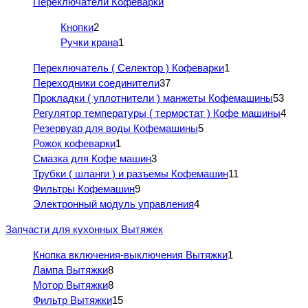
Переключатели Кофеварки
Кнопки
2
Ручки крана
1
Переключатель ( Селектор ) Кофеварки
1
Переходники соединители
37
Прокладки ( уплотнители ) манжеты Кофемашины
53
Регулятор температуры ( термостат ) Кофе машины
4
Резервуар для воды Кофемашины
5
Рожок кофеварки
1
Смазка для Кофе машин
3
Трубки ( шланги ) и разъемы Кофемашин
11
Фильтры Кофемашин
9
Электронный модуль управления
4
Запчасти для кухонных Вытяжек
Кнопка включения-выключения Вытяжки
1
Лампа Вытяжки
8
Мотор Вытяжки
8
Фильтр Вытяжки
15