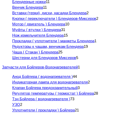
Блендерные ножки
11
Венчик Блендера
11
Вставки (терки), диски, насадки Блендера
2
Кнопки ( переключатели ) Блендеров-Миксеров
2
Мотор ( двигатель ) Блендера
10
Муфты ( втулки ) Блендера
31
Нож измельчителя Блендера
15
Прокладки ( уплотнители ) манжеты Блендера
1
Редукторы к чашам, венчикам Блендера
19
Чаша ( Стакан ) Блендера
25
Шестерни для Блендоров Миксеров
5
Запчасти для Бойлеров-Водонагревателей
1
Анод Бойлера ( водонагревателя )
44
Индикаторная лампа для водонагревателя
2
Клапан Бойлера предохранительный
3
Регулятор температуры ( термостат ) Бойлера
28
Тэн Бойлера ( водонагревателя )
73
УЗО
2
Уплотнители ( прокладки ) Бойлера
21