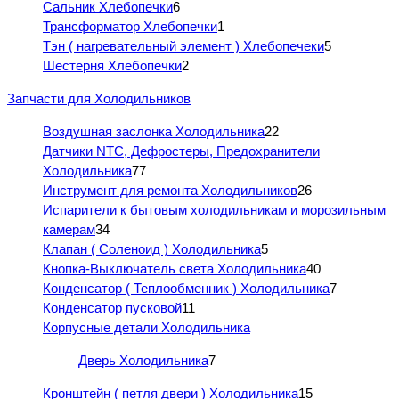
Сальник Хлебопечки
6
Трансформатор Хлебопечки
1
Тэн ( нагревательный элемент ) Хлебопечеки
5
Шестерня Хлебопечки
2
Запчасти для Холодильников
Воздушная заслонка Холодильника
22
Датчики NTC, Дефростеры, Предохранители
Холодильника
77
Инструмент для ремонта Холодильников
26
Испарители к бытовым холодильникам и морозильным
камерам
34
Клапан ( Соленоид ) Холодильника
5
Кнопка-Выключатель света Холодильника
40
Конденсатор ( Теплообменник ) Холодильника
7
Конденсатор пусковой
11
Корпусные детали Холодильника
Дверь Холодильника
7
Кронштейн ( петля двери ) Холодильника
15