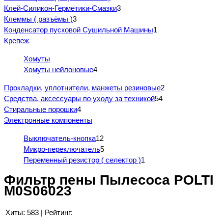
Клей-Силикон-Герметики-Смазки
3
Клеммы ( разъёмы )
3
Конденсатор пусковой Сушильной Машины
1
Крепеж
Хомуты
Хомуты нейлоновые
4
Прокладки, уплотнители, манжеты резиновые
2
Средства, аксессуары по уходу за техникой
54
Стиральные порошки
4
Электронные компоненты
Выключатель-кнопка
12
Микро-переключатель
5
Переменный резистор ( селектор )
1
Фильтр пены Пылесоса POLTI
M0S06023
Хиты:
583
|
Рейтинг: