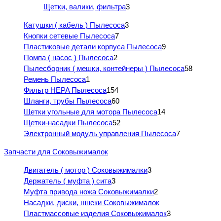
Щетки, валики, фильтра
3
Катушки ( кабель ) Пылесоса
3
Кнопки сетевые Пылесоса
7
Пластиковые детали корпуса Пылесоса
9
Помпа ( насос ) Пылесоса
2
Пылесборник ( мешки, контейнеры ) Пылесоса
58
Ремень Пылесоса
1
Фильтр HEPA Пылесоса
154
Шланги, трубы Пылесоса
60
Щетки угольные для мотора Пылесоса
14
Щетки-насадки Пылесоса
52
Электронный модуль управления Пылесоса
7
Запчасти для Соковыжималок
Двигатель ( мотор ) Соковыжималки
3
Держатель ( муфта ) сита
3
Муфта привода ножа Соковыжималки
2
Насадки, диски, шнеки Соковыжималок
Пластмассовые изделия Соковыжималок
3