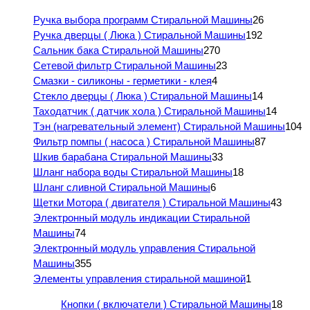
Ручка выбора программ Стиральной Машины
26
Ручка дверцы ( Люка ) Стиральной Машины
192
Сальник бака Стиральной Машины
270
Сетевой фильтр Стиральной Машины
23
Смазки - силиконы - герметики - клея
4
Стекло дверцы ( Люка ) Стиральной Машины
14
Таходатчик ( датчик хола ) Стиральной Машины
14
Тэн (нагревательный элемент) Стиральной Машины
104
Фильтр помпы ( насоса ) Стиральной Машины
87
Шкив барабана Стиральной Машины
33
Шланг набора воды Стиральной Машины
18
Шланг сливной Стиральной Машины
6
Щетки Мотора ( двигателя ) Стиральной Машины
43
Электронный модуль индикации Стиральной
Машины
74
Электронный модуль управления Стиральной
Машины
355
Элементы управления стиральной машиной
1
Кнопки ( включатели ) Стиральной Машины
18