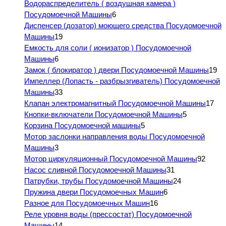
Водораспределитель ( воздушная камера )
Посудомоечной Машины
6
Диспенсер (дозатор) моющего средства Посудомоечной
Машины
19
Емкость для соли ( ионизатор ) Посудомоечной
Машины
6
Замок ( блокиратор ) двери Посудомоечной Машины
19
Импеллер (Лопасть - разбрызгиватель) Посудомоечной
Машины
33
Клапан электромагнитный Посудомоечной Машины
17
Кнопки-включатели Посудомоечной Машины
5
Корзина Посудомоечной машины
5
Мотор заслонки направления воды Посудомоечной
Машины
3
Мотор циркуляционный Посудомоечной Машины
92
Насос сливной Посудомоечной Машины
31
Патрубки, трубы Посудомоечной Машины
24
Пружина двери Посудомоечных Машин
6
Разное для Посудомоечных Машин
16
Реле уровня воды (прессостат) Посудомоечной
Машины
14