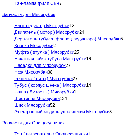
Тэн-лампа гриля СВЧ
7
Запчасти для Мясорубок
Блок редуктор Мясорубки
12
Двигатель ( мотор ) Мясорубки
24
Держатель тубуса (фланец редуктора) Мясорубки
5
Кнопка Мясорубки
2
Муфта ( втулка ) Мясорубки
25
Накатная гайка тубуса Мясорубки
19
Насадки для Мясорубок
27
Нож Мясорубки
38
Решётка ( сито ) Мясорубки
27
Тубус ( корпус шнека ) Мясорубки
14
Чаша ( ёмкость ) Мясорубки
1
Шестерня Мясорубки
124
Шнек Мясорубки
52
Электронный модуль управления Мясорубки
3
Запчасти для Овощесушилок
Тэн ( нагреватель ) Овощесушилки
1