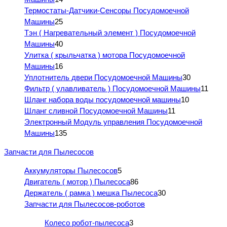
Термостаты-Датчики-Сенсоры Посудомоечной
Машины
25
Тэн ( Нагревательный элемент ) Посудомоечной
Машины
40
Улитка ( крыльчатка ) мотора Посудомоечной
Машины
16
Уплотнитель двери Посудомоечной Машины
30
Фильтр ( улавливатель ) Посудомоечной Машины
11
Шланг набора воды посудомоечной машины
10
Шланг сливной Посудомоечной Машины
11
Электронный Модуль управления Посудомоечной
Машины
135
Запчасти для Пылесосов
Аккумуляторы Пылесосов
5
Двигатель ( мотор ) Пылесоса
86
Держатель ( рамка ) мешка Пылесоса
30
Запчасти для Пылесосов-роботов
Колесо робот-пылесоса
3