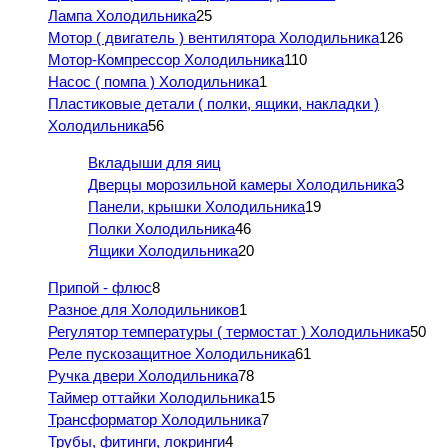
Лампа Холодильника
25
Мотор ( двигатель ) вентилятора Холодильника
126
Мотор-Компрессор Холодильника
110
Насос ( помпа ) Холодильника
1
Пластиковые детали ( полки, ящики, накладки )
Холодильника
56
Вкладыши для яиц
Дверцы морозильной камеры Холодильника
3
Панели, крышки Холодильника
19
Полки Холодильника
46
Ящики Холодильника
20
Припой - флюс
8
Разное для Холодильников
1
Регулятор температуры ( термостат ) Холодильника
50
Реле пускозащитное Холодильника
61
Ручка двери Холодильника
78
Таймер оттайки Холодильника
15
Трансформатор Холодильника
7
Трубы, фитинги, локринги
4