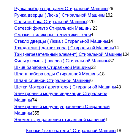
Ручка выбора программ Стиральной Машины
26
Ручка дверцы ( Люка ) Стиральной Машины
192
Сальник бака Стиральной Машины
270
Сетевой фильтр Стиральной Машины
23
Смазки - силиконы - герметики - клея
4
Стекло дверцы ( Люка ) Стиральной Машины
14
Таходатчик ( датчик хола ) Стиральной Машины
14
Тэн (нагревательный элемент) Стиральной Машины
104
Фильтр помпы ( насоса ) Стиральной Машины
87
Шкив барабана Стиральной Машины
33
Шланг набора воды Стиральной Машины
18
Шланг сливной Стиральной Машины
6
Щетки Мотора ( двигателя ) Стиральной Машины
43
Электронный модуль индикации Стиральной
Машины
74
Электронный модуль управления Стиральной
Машины
355
Элементы управления стиральной машиной
1
Кнопки ( включатели ) Стиральной Машины
18