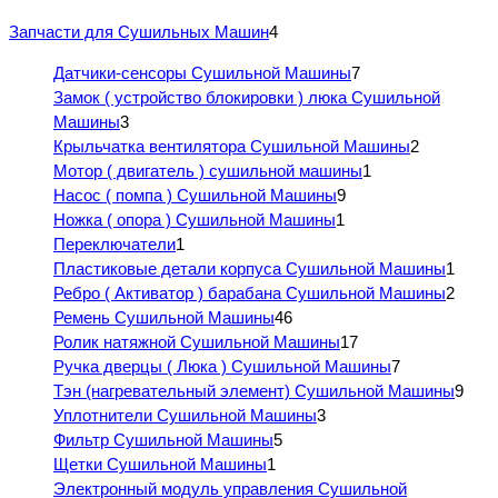
Запчасти для Сушильных Машин
4
Датчики-сенсоры Сушильной Машины
7
Замок ( устройство блокировки ) люка Сушильной
Машины
3
Крыльчатка вентилятора Сушильной Машины
2
Мотор ( двигатель ) сушильной машины
1
Насос ( помпа ) Сушильной Машины
9
Ножка ( опора ) Сушильной Машины
1
Переключатели
1
Пластиковые детали корпуса Сушильной Машины
1
Ребро ( Активатор ) барабана Сушильной Машины
2
Ремень Сушильной Машины
46
Ролик натяжной Сушильной Машины
17
Ручка дверцы ( Люка ) Сушильной Машины
7
Тэн (нагревательный элемент) Сушильной Машины
9
Уплотнители Сушильной Машины
3
Фильтр Сушильной Машины
5
Щетки Сушильной Машины
1
Электронный модуль управления Сушильной