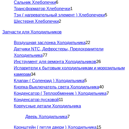
Сальник Хлебопечки
6
Трансформатор Хлебопечки
1
Тэн ( нагревательный элемент ) Хлебопечеки
5
Шестерня Хлебопечки
2
Запчасти для Холодильников
Воздушная заслонка Холодильника
22
Датчики NTC, Дефростеры, Предохранители
Холодильника
77
Инструмент для ремонта Холодильников
26
Испарители к бытовым холодильникам и морозильным
камерам
34
Клапан ( Соленоид ) Холодильника
5
Кнопка-Выключатель света Холодильника
40
Конденсатор ( Теплообменник ) Холодильника
7
Конденсатор пусковой
11
Корпусные детали Холодильника
Дверь Холодильника
7
Кронштейн ( петля двери ) Холодильника
15