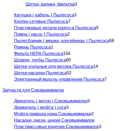
Щетки, валики, фильтра
3
Катушки ( кабель ) Пылесоса
3
Кнопки сетевые Пылесоса
7
Пластиковые детали корпуса Пылесоса
9
Помпа ( насос ) Пылесоса
2
Пылесборник ( мешки, контейнеры ) Пылесоса
58
Ремень Пылесоса
1
Фильтр HEPA Пылесоса
154
Шланги, трубы Пылесоса
60
Щетки угольные для мотора Пылесоса
14
Щетки-насадки Пылесоса
52
Электронный модуль управления Пылесоса
7
Запчасти для Соковыжималок
Двигатель ( мотор ) Соковыжималки
3
Держатель ( муфта ) сита
3
Муфта привода ножа Соковыжималки
2
Насадки, диски, шнеки Соковыжималок
Пластмассовые изделия Соковыжималок
3