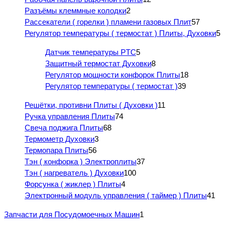
Разъёмы клеммные колодки
2
Рассекатели ( горелки ) пламени газовых Плит
57
Регулятор температуры ( термостат ) Плиты, Духовки
5
Датчик температуры PTC
5
Защитный термостат Духовки
8
Регулятор мощности конфорок Плиты
18
Регулятор температуры ( термостат )
39
Решётки, противни Плиты ( Духовки )
11
Ручка управления Плиты
74
Свеча поджига Плиты
68
Термометр Духовки
3
Термопара Плиты
56
Тэн ( конфорка ) Электроплиты
37
Тэн ( нагреватель ) Духовки
100
Форсунка ( жиклер ) Плиты
4
Электронный модуль управления ( таймер ) Плиты
41
Запчасти для Посудомоечных Машин
1