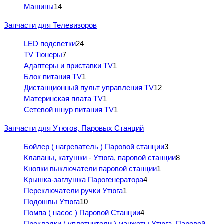
Машины
14
Запчасти для Телевизоров
LED подсветки
24
TV Тюнеры
7
Адаптеры и приставки TV
1
Блок питания TV
1
Дистанционный пульт управления TV
12
Материнская плата TV
1
Сетевой шнур питания TV
1
Запчасти для Утюгов, Паровых Станций
Бойлер ( нагреватель ) Паровой станции
3
Клапаны, катушки - Утюга, паровой станции
8
Кнопки выключатели паровой станции
1
Крышка-заглушка Парогенератора
4
Переключатели ручки Утюга
1
Подошвы Утюга
10
Помпа ( насос ) Паровой Станции
4
Прокладки ( уплотнители ) манжеты Утюга, Паровой