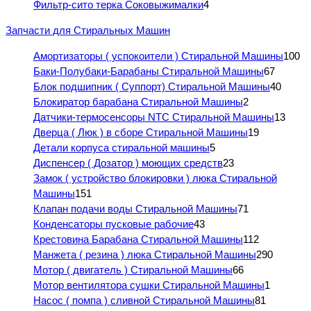
Фильтр-сито терка Соковыжималки
4
Запчасти для Стиральных Машин
Амортизаторы ( успокоители ) Стиральной Машины
100
Баки-Полубаки-Барабаны Стиральной Машины
67
Блок подшипник ( Суппорт) Стиральной Машины
40
Блокиратор барабана Стиральной Машины
2
Датчики-термосенсоры NTC Стиральной Машины
13
Дверца ( Люк ) в сборе Стиральной Машины
19
Детали корпуса стиральной машины
5
Диспенсер ( Дозатор ) моющих средств
23
Замок ( устройство блокировки ) люка Стиральной
Машины
151
Клапан подачи воды Стиральной Машины
71
Конденсаторы пусковые рабочие
43
Крестовина Барабана Стиральной Машины
112
Манжета ( резина ) люка Стиральной Машины
290
Мотор ( двигатель ) Стиральной Машины
66
Мотор вентилятора сушки Стиральной Машины
1
Насос ( помпа ) сливной Стиральной Машины
81