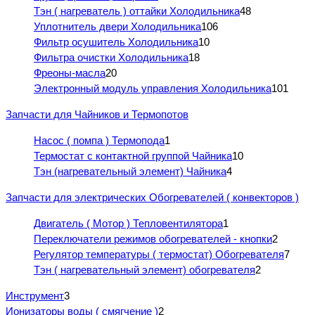
Тэн ( нагреватель ) оттайки Холодильника
48
Уплотнитель двери Холодильника
106
Фильтр осушитель Холодильника
10
Фильтра очистки Холодильника
18
Фреоны-масла
20
Электронный модуль управления Холодильника
101
Запчасти для Чайников и Термопотов
Насос ( помпа ) Термопода
1
Термостат с контактной группой Чайника
10
Тэн (нагревательный элемент) Чайника
4
Запчасти для электрических Обогревателей ( конвекторов )
Двигатель ( Мотор ) Тепловентилятора
1
Переключатели режимов обогревателей - кнопки
2
Регулятор температуры ( термостат) Обогревателя
7
Тэн ( нагревательный элемент) обогревателя
2
Инструмент
3
Ионизаторы воды ( смягчение )
2