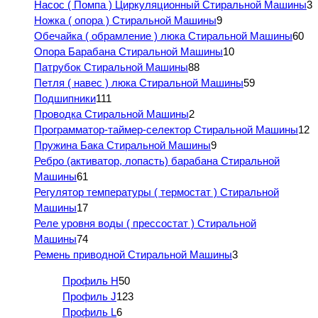
Насос ( Помпа ) Циркуляционный Стиральной Машины
3
Ножка ( опора ) Стиральной Машины
9
Обечайка ( обрамление ) люка Стиральной Машины
60
Опора Барабана Стиральной Машины
10
Патрубок Стиральной Машины
88
Петля ( навес ) люка Стиральной Машины
59
Подшипники
111
Проводка Стиральной Машины
2
Программатор-таймер-селектор Стиральной Машины
12
Пружина Бака Стиральной Машины
9
Ребро (активатор, лопасть) барабана Стиральной
Машины
61
Регулятор температуры ( термостат ) Стиральной
Машины
17
Реле уровня воды ( прессостат ) Стиральной
Машины
74
Ремень приводной Стиральной Машины
3
Профиль H
50
Профиль J
123
Профиль L
6