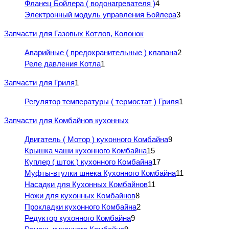
Фланец Бойлера ( водонагревателя )
4
Электронный модуль управления Бойлера
3
Запчасти для Газовых Котлов, Колонок
Аварийные ( предохранительные ) клапана
2
Реле давления Котла
1
Запчасти для Гриля
1
Регулятор температуры ( термостат ) Гриля
1
Запчасти для Комбайнов кухонных
Двигатель ( Мотор ) кухонного Комбайна
9
Крышка чаши кухонного Комбайна
15
Куплер ( шток ) кухонного Комбайна
17
Муфты-втулки шнека Кухонного Комбайна
11
Насадки для Кухонных Комбайнов
11
Ножи для кухонных Комбайнов
8
Прокладки кухонного Комбайна
2
Редуктор кухонного Комбайна
9