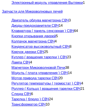
Электронный модуль управления Вытяжки
1
Запчасти для Микроволновых печей
Двигатель обдува магнетрона СВЧ
3
Диоды-предохранители СВЧ
14
Клавиатура ( панель сенсорная ) СВЧ
64
Кнопки открывания дверей
5
Колпачок магнетрона СВЧ
4
Конденсатор высоковольтный СВЧ
8
Крючок дверки СВЧ
25
Куплер ( вращения тарелки ) СВЧ
23
Лампа СВЧ
4
Магнетрон Микроволновой Печи
38
Модуль ( плата управления ) СВЧ
14
Мотор привода тарелки СВЧ
20
Регулятор температуры ( термостат ) СВЧ
4
Роллер ( Кольцо ) вращения тарелки СВЧ
21
Слюда СВЧ
6
Тарелка ( блюдо ) СВЧ
24
Трансформатор СВЧ
10