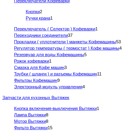
Переключатели Кофеварки
Кнопки
2
Ручки крана
1
Переключатель ( Селектор ) Кофеварки
1
Переходники соединители
37
Прокладки ( уплотнители ) манжеты Кофемашины
53
Регулятор температуры ( термостат ) Кофе машины
4
Резервуар для воды Кофемашины
5
Рожок кофеварки
1
Смазка для Кофе машин
3
Трубки ( шланги ) и разъемы Кофемашин
11
Фильтры Кофемашин
9
Электронный модуль управления
4
Запчасти для кухонных Вытяжек
Кнопка включения-выключения Вытяжки
1
Лампа Вытяжки
8
Мотор Вытяжки
8
Фильтр Вытяжки
15