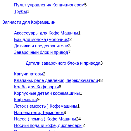
Пульт управления Кондиционером
5
Трубы
1
Запчасти для Кофемашин
Аксессуары для Кофе Машины
1
Бак для молока (молочник)
2
Датчики и предохранители
3
Заварочный блок и привод
7
Детали заварочного блока и привода
3
Капучинаторы
2
Клапаны, реле давления, переключатели
48
Колба для Кофеварки
6
Корпусные детали кофемашины
1
Кофемолка
9
Лоток ( емкость ) Кофемашины
1
Нагреватели, Термоблок
9
Насос ( помпа ) Кофе Машины
24
Носики подачи кофе, диспенсеры
2