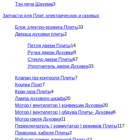
Тэн печи Шаурма
3
Запчасти для Плит электрических и газовых
Блок электро-розжига Плиты
33
Дверца духовки плиты
2
Петля двери Плиты
14
Ручка двери Духовки
9
Стекло двери Плиты
67
Уплотнитель двери Духовки
33
Клапан газ-контроля Плиты
7
Кнопки Плит
7
Кран газа Плиты
4
Лампа духового шкафа
20
Мотор ( вентилятор ) конвекции Духовки
20
Мотор ( вентилятор ) обдува Плиты- Духовки
6
Мотор гриля Духовки
11
Переключатель ( коммутатор ) режимов Плиты
117
Проводка, кабеля Плиты
2
Рабочая панель варочной Плиты
12