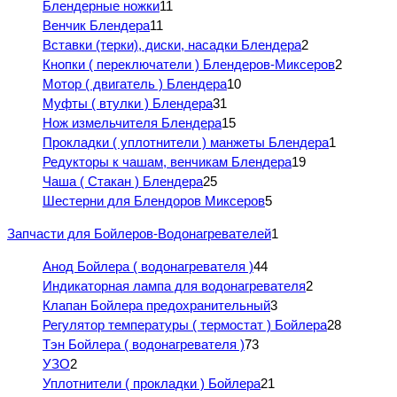
Блендерные ножки
11
Венчик Блендера
11
Вставки (терки), диски, насадки Блендера
2
Кнопки ( переключатели ) Блендеров-Миксеров
2
Мотор ( двигатель ) Блендера
10
Муфты ( втулки ) Блендера
31
Нож измельчителя Блендера
15
Прокладки ( уплотнители ) манжеты Блендера
1
Редукторы к чашам, венчикам Блендера
19
Чаша ( Стакан ) Блендера
25
Шестерни для Блендоров Миксеров
5
Запчасти для Бойлеров-Водонагревателей
1
Анод Бойлера ( водонагревателя )
44
Индикаторная лампа для водонагревателя
2
Клапан Бойлера предохранительный
3
Регулятор температуры ( термостат ) Бойлера
28
Тэн Бойлера ( водонагревателя )
73
УЗО
2
Уплотнители ( прокладки ) Бойлера
21