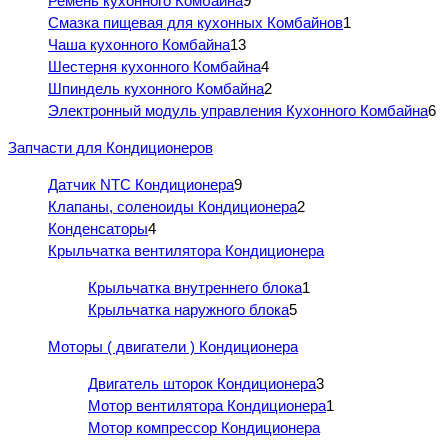
Ремень кухонного Комбайна
9
Смазка пищевая для кухонных Комбайнов
1
Чаша кухонного Комбайна
13
Шестерня кухонного Комбайна
4
Шпиндель кухонного Комбайна
2
Электронный модуль управления Кухонного Комбайна
6
Запчасти для Кондиционеров
Датчик NTC Кондиционера
9
Клапаны, соленоиды Кондиционера
2
Конденсаторы
4
Крыльчатка вентилятора Кондиционера
Крыльчатка внутреннего блока
1
Крыльчатка наружного блока
5
Моторы ( двигатели ) Кондиционера
Двигатель шторок Кондиционера
3
Мотор вентилятора Кондиционера
1
Мотор компрессор Кондиционера