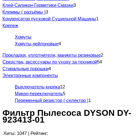
Клей-Силикон-Герметики-Смазки
3
Клеммы ( разъёмы )
3
Конденсатор пусковой Сушильной Машины
1
Крепеж
Хомуты
Хомуты нейлоновые
4
Прокладки, уплотнители, манжеты резиновые
2
Средства, аксессуары по уходу за техникой
54
Стиральные порошки
4
Электронные компоненты
Выключатель-кнопка
12
Микро-переключатель
5
Переменный резистор ( селектор )
1
Фильтр Пылесоса DYSON DY-
923413-01
Хиты:
1047
|
Рейтинг: