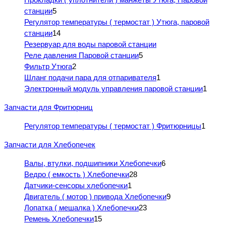
станции
5
Регулятор температуры ( термостат ) Утюга, паровой
станции
14
Резервуар для воды паровой станции
Реле давления Паровой станции
5
Фильтр Утюга
2
Шланг подачи пара для отпаривателя
1
Электронный модуль управления паровой станции
1
Запчасти для Фритюрниц
Регулятор температуры ( термостат ) Фритюрницы
1
Запчасти для Хлебопечек
Валы, втулки, подшипники Хлебопечки
6
Ведро ( емкость ) Хлебопечки
28
Датчики-сенсоры хлебопечки
1
Двигатель ( мотор ) привода Хлебопечки
9
Лопатка ( мешалка ) Хлебопечки
23
Ремень Хлебопечки
15