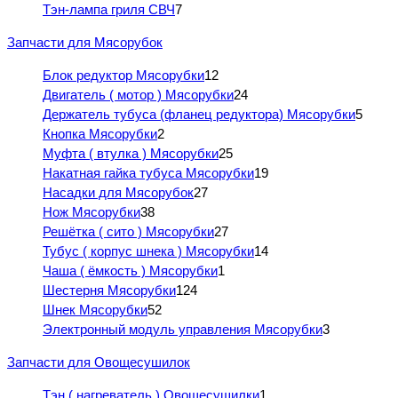
Тэн-лампа гриля СВЧ
7
Запчасти для Мясорубок
Блок редуктор Мясорубки
12
Двигатель ( мотор ) Мясорубки
24
Держатель тубуса (фланец редуктора) Мясорубки
5
Кнопка Мясорубки
2
Муфта ( втулка ) Мясорубки
25
Накатная гайка тубуса Мясорубки
19
Насадки для Мясорубок
27
Нож Мясорубки
38
Решётка ( сито ) Мясорубки
27
Тубус ( корпус шнека ) Мясорубки
14
Чаша ( ёмкость ) Мясорубки
1
Шестерня Мясорубки
124
Шнек Мясорубки
52
Электронный модуль управления Мясорубки
3
Запчасти для Овощесушилок
Тэн ( нагреватель ) Овощесушилки
1