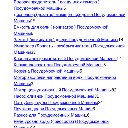
Водораспределитель ( воздушная камера )
Посудомоечной Машины
6
Диспенсер (дозатор) моющего средства Посудомоечной
Машины
19
Емкость для соли ( ионизатор ) Посудомоечной
Машины
6
Замок ( блокиратор ) двери Посудомоечной Машины
19
Импеллер (Лопасть - разбрызгиватель) Посудомоечной
Машины
33
Клапан электромагнитный Посудомоечной Машины
17
Кнопки-включатели Посудомоечной Машины
5
Корзина Посудомоечной машины
5
Мотор заслонки направления воды Посудомоечной
Машины
3
Мотор циркуляционный Посудомоечной Машины
92
Насос сливной Посудомоечной Машины
31
Патрубки, трубы Посудомоечной Машины
24
Пружина двери Посудомоечных Машин
6
Разное для Посудомоечных Машин
16
Реле уровня воды (прессостат) Посудомоечной
Машины
14