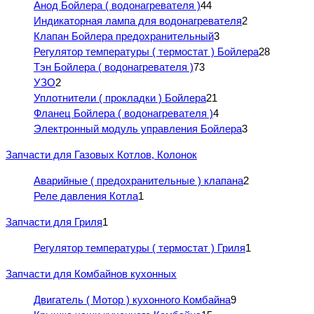
Анод Бойлера ( водонагревателя )
44
Индикаторная лампа для водонагревателя
2
Клапан Бойлера предохранительный
3
Регулятор температуры ( термостат ) Бойлера
28
Тэн Бойлера ( водонагревателя )
73
УЗО
2
Уплотнители ( прокладки ) Бойлера
21
Фланец Бойлера ( водонагревателя )
4
Электронный модуль управления Бойлера
3
Запчасти для Газовых Котлов, Колонок
Аварийные ( предохранительные ) клапана
2
Реле давления Котла
1
Запчасти для Гриля
1
Регулятор температуры ( термостат ) Гриля
1
Запчасти для Комбайнов кухонных
Двигатель ( Мотор ) кухонного Комбайна
9