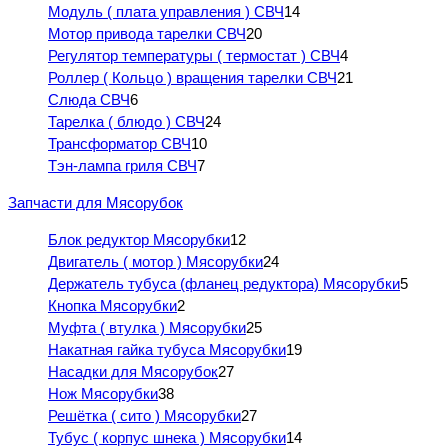
Модуль ( плата управления ) СВЧ
14
Мотор привода тарелки СВЧ
20
Регулятор температуры ( термостат ) СВЧ
4
Роллер ( Кольцо ) вращения тарелки СВЧ
21
Слюда СВЧ
6
Тарелка ( блюдо ) СВЧ
24
Трансформатор СВЧ
10
Тэн-лампа гриля СВЧ
7
Запчасти для Мясорубок
Блок редуктор Мясорубки
12
Двигатель ( мотор ) Мясорубки
24
Держатель тубуса (фланец редуктора) Мясорубки
5
Кнопка Мясорубки
2
Муфта ( втулка ) Мясорубки
25
Накатная гайка тубуса Мясорубки
19
Насадки для Мясорубок
27
Нож Мясорубки
38
Решётка ( сито ) Мясорубки
27
Тубус ( корпус шнека ) Мясорубки
14