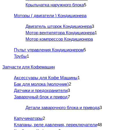
Крыльчатка наружного блока
5
Моторы ( двигатели ) Кондиционера
Двигатель шторок Кондиционера
3
Мотор вентилятора Кондиционера
1
Мотор компрессор Кондиционера
Пульт управления Кондиционером
5
Трубы
1
Запчасти для Кофемашин
Аксессуары для Кофе Машины
1
Бак для молока (молочник)
2
Датчики и предохранители
3
Заварочный блок и привод
7
Детали заварочного блока и привода
3
Капучинаторы
2
Клапаны, реле давления, переключатели
48