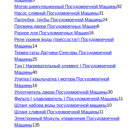
Мотор циркуляционный Посудомоечной Машины
92
Насос сливной Посудомоечной Машины
31
Патрубки, трубы Посудомоечной Машины
24
Пружина двери Посудомоечных Машин
6
Разное для Посудомоечных Машин
16
Реле уровня воды (прессостат) Посудомоечной
Машины
14
Термостаты-Датчики-Сенсоры Посудомоечной
Машины
25
Тэн ( Нагревательный элемент ) Посудомоечной
Машины
40
Улитка ( крыльчатка ) мотора Посудомоечной
Машины
16
Уплотнитель двери Посудомоечной Машины
30
Фильтр ( улавливатель ) Посудомоечной Машины
11
Шланг набора воды посудомоечной машины
10
Шланг сливной Посудомоечной Машины
11
Электронный Модуль управления Посудомоечной
Машины
135