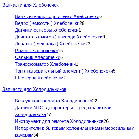
Запчасти для Хлебопечек
Валы, втулки, подшипники Хлебопечки
6
Ведро ( емкость ) Хлебопечки
28
Датчики-сенсоры хлебопечки
1
Двигатель ( мотор ) привода Хлебопечки
9
Лопатка ( мешалка ) Хлебопечки
23
Ремень Хлебопечки
15
Сальник Хлебопечки
6
Трансформатор Хлебопечки
1
Тэн ( нагревательный элемент ) Хлебопечеки
5
Шестерня Хлебопечки
2
Запчасти для Холодильников
Воздушная заслонка Холодильника
22
Датчики NTC, Дефростеры, Предохранители
Холодильника
77
Инструмент для ремонта Холодильников
26
Испарители к бытовым холодильникам и морозильным
камерам
34