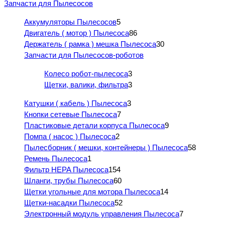
Запчасти для Пылесосов
Аккумуляторы Пылесосов
5
Двигатель ( мотор ) Пылесоса
86
Держатель ( рамка ) мешка Пылесоса
30
Запчасти для Пылесосов-роботов
Колесо робот-пылесоса
3
Щетки, валики, фильтра
3
Катушки ( кабель ) Пылесоса
3
Кнопки сетевые Пылесоса
7
Пластиковые детали корпуса Пылесоса
9
Помпа ( насос ) Пылесоса
2
Пылесборник ( мешки, контейнеры ) Пылесоса
58
Ремень Пылесоса
1
Фильтр HEPA Пылесоса
154
Шланги, трубы Пылесоса
60
Щетки угольные для мотора Пылесоса
14
Щетки-насадки Пылесоса
52
Электронный модуль управления Пылесоса
7