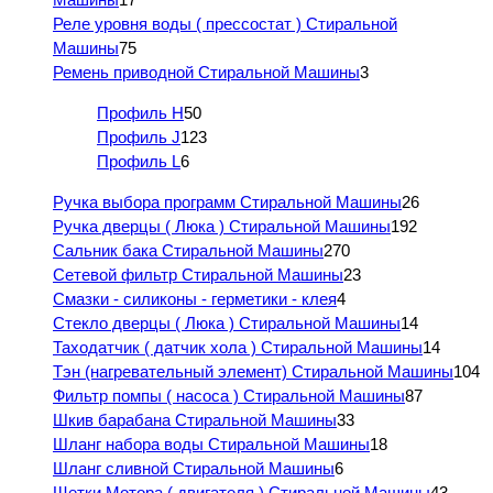
Реле уровня воды ( прессостат ) Стиральной
Машины
75
Ремень приводной Стиральной Машины
3
Профиль H
50
Профиль J
123
Профиль L
6
Ручка выбора программ Стиральной Машины
26
Ручка дверцы ( Люка ) Стиральной Машины
192
Сальник бака Стиральной Машины
270
Сетевой фильтр Стиральной Машины
23
Смазки - силиконы - герметики - клея
4
Стекло дверцы ( Люка ) Стиральной Машины
14
Таходатчик ( датчик хола ) Стиральной Машины
14
Тэн (нагревательный элемент) Стиральной Машины
104
Фильтр помпы ( насоса ) Стиральной Машины
87
Шкив барабана Стиральной Машины
33
Шланг набора воды Стиральной Машины
18
Шланг сливной Стиральной Машины
6
Щетки Мотора ( двигателя ) Стиральной Машины
43