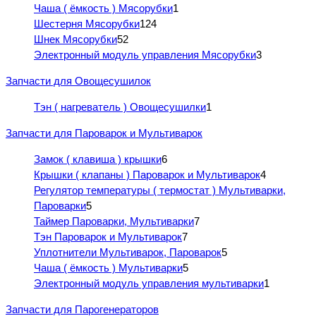
Чаша ( ёмкость ) Мясорубки
1
Шестерня Мясорубки
124
Шнек Мясорубки
52
Электронный модуль управления Мясорубки
3
Запчасти для Овощесушилок
Тэн ( нагреватель ) Овощесушилки
1
Запчасти для Пароварок и Мультиварок
Замок ( клавиша ) крышки
6
Крышки ( клапаны ) Пароварок и Мультиварок
4
Регулятор температуры ( термостат ) Мультиварки,
Пароварки
5
Таймер Пароварки, Мультиварки
7
Тэн Пароварок и Мультиварок
7
Уплотнители Мультиварок, Пароварок
5
Чаша ( ёмкость ) Мультиварки
5
Электронный модуль управления мультиварки
1
Запчасти для Парогенераторов