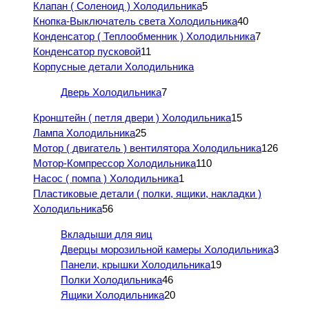
Клапан ( Соленоид ) Холодильника
5
Кнопка-Выключатель света Холодильника
40
Конденсатор ( Теплообменник ) Холодильника
7
Конденсатор пусковой
11
Корпусные детали Холодильника
Дверь Холодильника
7
Кронштейн ( петля двери ) Холодильника
15
Лампа Холодильника
25
Мотор ( двигатель ) вентилятора Холодильника
126
Мотор-Компрессор Холодильника
110
Насос ( помпа ) Холодильника
1
Пластиковые детали ( полки, ящики, накладки )
Холодильника
56
Вкладыши для яиц
Дверцы морозильной камеры Холодильника
3
Панели, крышки Холодильника
19
Полки Холодильника
46
Ящики Холодильника
20