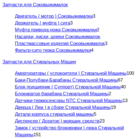
Запчасти для Соковыжималок
Двигатель ( мотор ) Соковыжималки
3
Держатель ( муфта ) сита
3
Муфта привода ножа Соковыжималки
2
Насадки, диски, шнеки Соковыжималок
Пластмассовые изделия Соковыжималок
3
Фильтр-сито терка Соковыжималки
4
Запчасти для Стиральных Машин
Амортизаторы ( успокоители ) Стиральной Машины
100
Баки-Полубаки-Барабаны Стиральной Машины
67
Блок подшипник ( Суппорт) Стиральной Машины
40
Блокиратор барабана Стиральной Машины
2
Датчики-термосенсоры NTC Стиральной Машины
13
Дверца ( Люк ) в сборе Стиральной Машины
19
Детали корпуса стиральной машины
5
Диспенсер ( Дозатор ) моющих средств
23
Замок ( устройство блокировки ) люка Стиральной
Машины
151