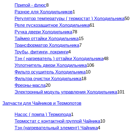
Припой - флюс
8
Разное для Холодильников
1
Регулятор температуры ( термостат ) Холодильника
50
Реле пускозащитное Холодильника
61
Ручка двери Холодильника
78
Таймер оттайки Холодильника
15
Трансформатор Холодильника
7
Трубы, фитинги, локринги
4
Тэн ( нагреватель ) оттайки Холодильника
48
Уплотнитель двери Холодильника
106
Фильтр осушитель Холодильника
10
Фильтра очистки Холодильника
18
Фреоны-масла
20
Электронный модуль управления Холодильника
101
Запчасти для Чайников и Термопотов
Насос ( помпа ) Термопода
1
Термостат с контактной группой Чайника
10
Тэн (нагревательный элемент) Чайника
4