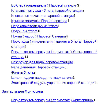
Бойлер ( нагреватель ) Паровой станции
3
Клапаны, катушки - Утюга, паровой станции
8
Кнопки выключатели паровой станции
1
Крышка-заглушка Парогенератора
4
Переключатели ручки Утюга
1
Подошвы Утюга
10
Помпа ( насос ) Паровой Станции
4
Прокладки ( уплотнители ) манжеты Утюга, Паровой
станции
5
Регулятор температуры ( термостат ) Утюга, паровой
станции
14
Резервуар для воды паровой станции
Реле давления Паровой станции
5
Фильтр Утюга
2
Шланг подачи пара для отпаривателя
1
Электронный модуль управления паровой станции
1
Запчасти для Фритюрниц
Регулятор температуры ( термостат ) Фритюрницы
1