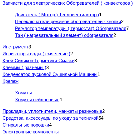
Запчасти для электрических Обогревателей ( конвекторов )
Двигатель ( Мотор ) Тепловентилятора
1
Переключатели режимов обогревателей - кнопки
2
Регулятор температуры ( термостат) Обогревателя
7
Тэн ( нагревательный элемент) обогревателя
2
Инструмент
3
Ионизаторы воды ( смягчение )
2
Клей-Силикон-Герметики-Смазки
3
Клеммы ( разъёмы )
3
Конденсатор пусковой Сушильной Машины
1
Крепеж
Хомуты
Хомуты нейлоновые
4
Прокладки, уплотнители, манжеты резиновые
2
Средства, аксессуары по уходу за техникой
54
Стиральные порошки
4
Электронные компоненты