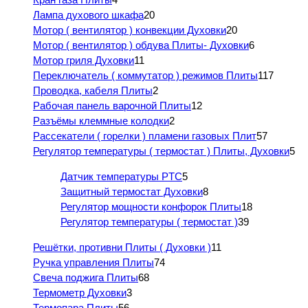
Лампа духового шкафа
20
Мотор ( вентилятор ) конвекции Духовки
20
Мотор ( вентилятор ) обдува Плиты- Духовки
6
Мотор гриля Духовки
11
Переключатель ( коммутатор ) режимов Плиты
117
Проводка, кабеля Плиты
2
Рабочая панель варочной Плиты
12
Разъёмы клеммные колодки
2
Рассекатели ( горелки ) пламени газовых Плит
57
Регулятор температуры ( термостат ) Плиты, Духовки
5
Датчик температуры PTC
5
Защитный термостат Духовки
8
Регулятор мощности конфорок Плиты
18
Регулятор температуры ( термостат )
39
Решётки, противни Плиты ( Духовки )
11
Ручка управления Плиты
74
Свеча поджига Плиты
68
Термометр Духовки
3
Термопара Плиты
56