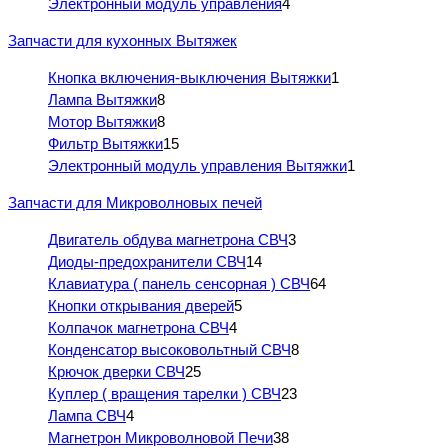
Электронный модуль управления
4
Запчасти для кухонных Вытяжек
Кнопка включения-выключения Вытяжки
1
Лампа Вытяжки
8
Мотор Вытяжки
8
Фильтр Вытяжки
15
Электронный модуль управления Вытяжки
1
Запчасти для Микроволновых печей
Двигатель обдува магнетрона СВЧ
3
Диоды-предохранители СВЧ
14
Клавиатура ( панель сенсорная ) СВЧ
64
Кнопки открывания дверей
5
Колпачок магнетрона СВЧ
4
Конденсатор высоковольтный СВЧ
8
Крючок дверки СВЧ
25
Куплер ( вращения тарелки ) СВЧ
23
Лампа СВЧ
4
Магнетрон Микроволновой Печи
38