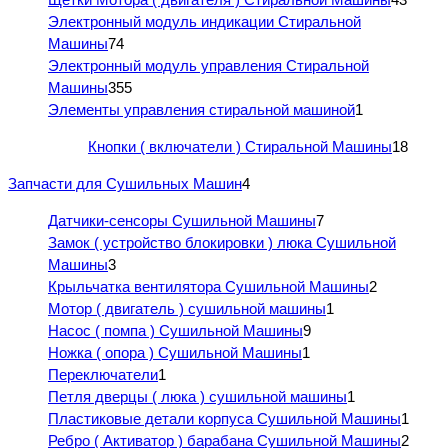
Электронный модуль индикации Стиральной
Машины
74
Электронный модуль управления Стиральной
Машины
355
Элементы управления стиральной машиной
1
Кнопки ( включатели ) Стиральной Машины
18
Запчасти для Сушильных Машин
4
Датчики-сенсоры Сушильной Машины
7
Замок ( устройство блокировки ) люка Сушильной
Машины
3
Крыльчатка вентилятора Сушильной Машины
2
Мотор ( двигатель ) сушильной машины
1
Насос ( помпа ) Сушильной Машины
9
Ножка ( опора ) Сушильной Машины
1
Переключатели
1
Петля дверцы ( люка ) сушильной машины
1
Пластиковые детали корпуса Сушильной Машины
1
Ребро ( Активатор ) барабана Сушильной Машины
2