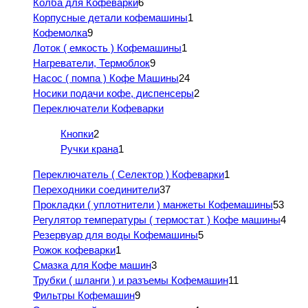
Колба для Кофеварки
6
Корпусные детали кофемашины
1
Кофемолка
9
Лоток ( емкость ) Кофемашины
1
Нагреватели, Термоблок
9
Насос ( помпа ) Кофе Машины
24
Носики подачи кофе, диспенсеры
2
Переключатели Кофеварки
Кнопки
2
Ручки крана
1
Переключатель ( Селектор ) Кофеварки
1
Переходники соединители
37
Прокладки ( уплотнители ) манжеты Кофемашины
53
Регулятор температуры ( термостат ) Кофе машины
4
Резервуар для воды Кофемашины
5
Рожок кофеварки
1
Смазка для Кофе машин
3
Трубки ( шланги ) и разъемы Кофемашин
11
Фильтры Кофемашин
9