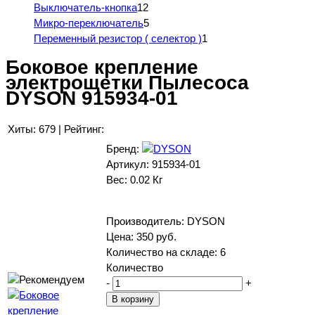
Выключатель-кнопка
12
Микро-переключатель
5
Переменный резистор ( селектор )
1
Боковое крепление
электрощетки Пылесоса
DYSON 915934-01
Хиты:
679
|
Рейтинг:
Бренд:
Артикул:
915934-01
Вес:
0.02 Кг
Производитель:
DYSON
Цена:
350 руб.
Количество на складе:
6
Количество
-
+