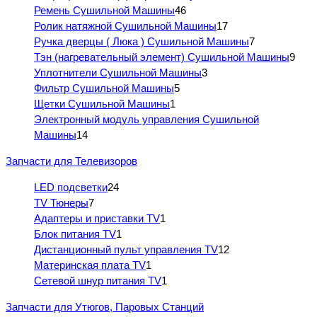
Ремень Сушильной Машины
46
Ролик натяжной Сушильной Машины
17
Ручка дверцы ( Люка ) Сушильной Машины
7
Тэн (нагревательный элемент) Сушильной Машины
9
Уплотнители Сушильной Машины
3
Фильтр Сушильной Машины
5
Щетки Сушильной Машины
1
Электронный модуль управления Сушильной
Машины
14
Запчасти для Телевизоров
LED подсветки
24
TV Тюнеры
7
Адаптеры и приставки TV
1
Блок питания TV
1
Дистанционный пульт управления TV
12
Материнская плата TV
1
Сетевой шнур питания TV
1
Запчасти для Утюгов, Паровых Станций