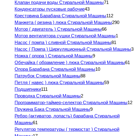
Клапан подачи воды Стиральной Машины
71
Конденсаторы пусковые рабочие
43
Крестовина Барабана Стиральной Машины
112
Манжета ( резина ) люка Стиральной Машины
290
Мотор ( двигатель ) Стиральной Машины
66
Мотор вентилятора сушки Стиральной Машины
1
Насос ( помпа ) сливной Стиральной Машины
81
Насос ( Помпа ) Циркуляционный Стиральной Машины
3
Ножка ( опора ) Стиральной Машины
9
Обечайка ( обрамление ) люка Стиральной Машины
61
Опора Барабана Стиральной Машины
10
Патрубок Стиральной Машины
88
Петля ( навес ) люка Стиральной Машины
59
Подшипники
111
Проводка Стиральной Машины
2
Программатор-таймер-селектор Стиральной Машины
12
Пружина Бака Стиральной Машины
9
Ребро (активатор, лопасть) барабана Стиральной
Машины
61
Регулятор температуры ( термостат ) Стиральной
Машины
17