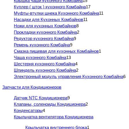
Крышка чаши кухонного Комбайна
15
Куплер ( шток ) кухонного Комбайна
17
Муфты-втулки шнека Кухонного Комбайна
11
Насадки для Кухонных Комбайнов
11
Ножи для кухонных Комбайнов
8
Прокладки кухонного Комбайна
2
Редуктор кухонного Комбайна
9
Ремень кухонного Комбайна
9
Смазка пищевая для кухонных Комбайнов
1
Чаша кухонного Комбайна
13
Шестерня кухонного Комбайна
4
Шпиндель кухонного Комбайна
2
Электронный модуль управления Кухонного Комбайна
6
Запчасти для Кондиционеров
Датчик NTC Кондиционера
9
Клапаны, соленоиды Кондиционера
2
Конденсаторы
4
Крыльчатка вентилятора Кондиционера
Крыльчатка внутреннего блока
1