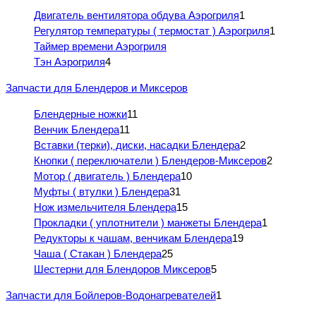
Двигатель вентилятора обдува Аэрогриля
1
Регулятор температуры ( термостат ) Аэрогриля
1
Таймер времени Аэрогриля
Тэн Аэрогриля
4
Запчасти для Блендеров и Миксеров
Блендерные ножки
11
Венчик Блендера
11
Вставки (терки), диски, насадки Блендера
2
Кнопки ( переключатели ) Блендеров-Миксеров
2
Мотор ( двигатель ) Блендера
10
Муфты ( втулки ) Блендера
31
Нож измельчителя Блендера
15
Прокладки ( уплотнители ) манжеты Блендера
1
Редукторы к чашам, венчикам Блендера
19
Чаша ( Стакан ) Блендера
25
Шестерни для Блендоров Миксеров
5
Запчасти для Бойлеров-Водонагревателей
1