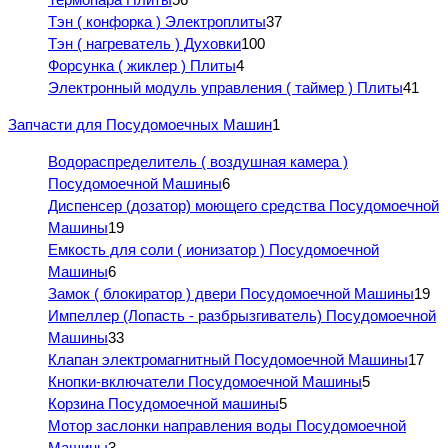
Тэн ( конфорка ) Электроплиты
37
Тэн ( нагреватель ) Духовки
100
Форсунка ( жиклер ) Плиты
4
Электронный модуль управления ( таймер ) Плиты
41
Запчасти для Посудомоечных Машин
1
Водораспределитель ( воздушная камера )
Посудомоечной Машины
6
Диспенсер (дозатор) моющего средства Посудомоечной
Машины
19
Емкость для соли ( ионизатор ) Посудомоечной
Машины
6
Замок ( блокиратор ) двери Посудомоечной Машины
19
Импеллер (Лопасть - разбрызгиватель) Посудомоечной
Машины
33
Клапан электромагнитный Посудомоечной Машины
17
Кнопки-включатели Посудомоечной Машины
5
Корзина Посудомоечной машины
5
Мотор заслонки направления воды Посудомоечной
Машины
3