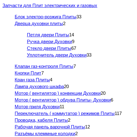
Запчасти для Плит электрических и газовых
Блок электро-розжига Плиты
33
Дверца духовки плиты
2
Петля двери Плиты
14
Ручка двери Духовки
9
Стекло двери Плиты
67
Уплотнитель двери Духовки
33
Клапан газ-контроля Плиты
7
Кнопки Плит
7
Кран газа Плиты
4
Лампа духового шкафа
20
Мотор ( вентилятор ) конвекции Духовки
20
Мотор ( вентилятор ) обдува Плиты- Духовки
6
Мотор гриля Духовки
11
Переключатель ( коммутатор ) режимов Плиты
117
Проводка, кабеля Плиты
2
Рабочая панель варочной Плиты
12
Разъёмы клеммные колодки
2