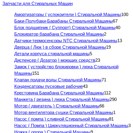
Запчасти для Стиральных Машин
Амортизаторы ( успокоители ) Стиральной Машины
100
Баки-Полубаки-Барабаны Стиральной Машины
67
Блок подшипник ( Суппорт) Стиральной Машины
40
Блокиратор барабана Стиральной Машины
2
Датчики-термосенсоры NTC Стиральной Машины
13
Дверца ( Люк ) в сборе Стиральной Машины
19
Детали корпуса стиральной машины
5
Диспенсер ( Дозатор ) моющих средств
23
Замок ( устройство блокировки ) люка Стиральной
Машины
151
Клапан подачи воды Стиральной Машины
71
Конденсаторы пусковые рабочие
43
Крестовина Барабана Стиральной Машины
112
Манжета ( резина ) люка Стиральной Машины
290
Мотор ( двигатель ) Стиральной Машины
66
Мотор вентилятора сушки Стиральной Машины
1
Насос ( помпа ) сливной Стиральной Машины
81
Насос ( Помпа ) Циркуляционный Стиральной Машины
3
Ножка ( опора ) Стиральной Машины
9