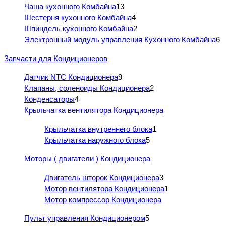
Чаша кухонного Комбайна
13
Шестерня кухонного Комбайна
4
Шпиндель кухонного Комбайна
2
Электронный модуль управления Кухонного Комбайна
6
Запчасти для Кондиционеров
Датчик NTC Кондиционера
9
Клапаны, соленоиды Кондиционера
2
Конденсаторы
4
Крыльчатка вентилятора Кондиционера
Крыльчатка внутреннего блока
1
Крыльчатка наружного блока
5
Моторы ( двигатели ) Кондиционера
Двигатель шторок Кондиционера
3
Мотор вентилятора Кондиционера
1
Мотор компрессор Кондиционера
Пульт управления Кондиционером
5