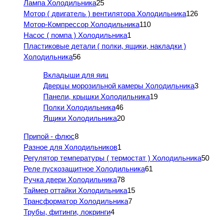
Лампа Холодильника
25
Мотор ( двигатель ) вентилятора Холодильника
126
Мотор-Компрессор Холодильника
110
Насос ( помпа ) Холодильника
1
Пластиковые детали ( полки, ящики, накладки )
Холодильника
56
Вкладыши для яиц
Дверцы морозильной камеры Холодильника
3
Панели, крышки Холодильника
19
Полки Холодильника
46
Ящики Холодильника
20
Припой - флюс
8
Разное для Холодильников
1
Регулятор температуры ( термостат ) Холодильника
50
Реле пускозащитное Холодильника
61
Ручка двери Холодильника
78
Таймер оттайки Холодильника
15
Трансформатор Холодильника
7
Трубы, фитинги, локринги
4