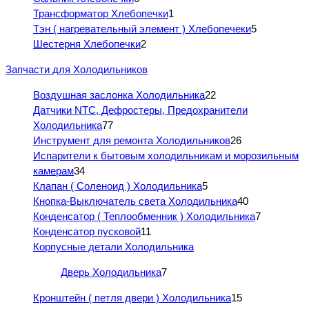
Трансформатор Хлебопечки
1
Тэн ( нагревательный элемент ) Хлебопечеки
5
Шестерня Хлебопечки
2
Запчасти для Холодильников
Воздушная заслонка Холодильника
22
Датчики NTC, Дефростеры, Предохранители
Холодильника
77
Инструмент для ремонта Холодильников
26
Испарители к бытовым холодильникам и морозильным
камерам
34
Клапан ( Соленоид ) Холодильника
5
Кнопка-Выключатель света Холодильника
40
Конденсатор ( Теплообменник ) Холодильника
7
Конденсатор пусковой
11
Корпусные детали Холодильника
Дверь Холодильника
7
Кронштейн ( петля двери ) Холодильника
15