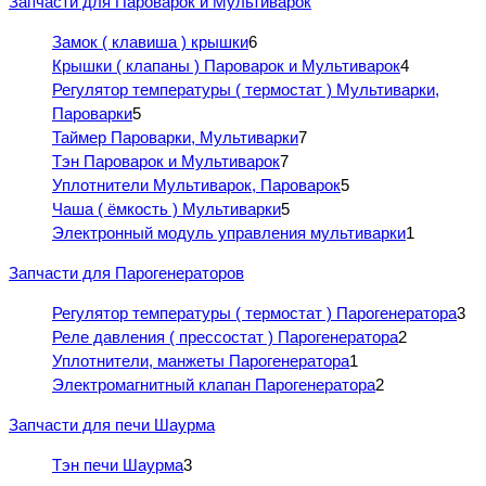
Запчасти для Пароварок и Мультиварок
Замок ( клавиша ) крышки
6
Крышки ( клапаны ) Пароварок и Мультиварок
4
Регулятор температуры ( термостат ) Мультиварки,
Пароварки
5
Таймер Пароварки, Мультиварки
7
Тэн Пароварок и Мультиварок
7
Уплотнители Мультиварок, Пароварок
5
Чаша ( ёмкость ) Мультиварки
5
Электронный модуль управления мультиварки
1
Запчасти для Парогенераторов
Регулятор температуры ( термостат ) Парогенератора
3
Реле давления ( прессостат ) Парогенератора
2
Уплотнители, манжеты Парогенератора
1
Электромагнитный клапан Парогенератора
2
Запчасти для печи Шаурма
Тэн печи Шаурма
3