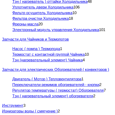
Тэн ( нагреватель ) оттайки Холодильника
48
Уплотнитель двери Холодильника
106
Фильтр осушитель Холодильника
10
Фильтра очистки Холодильника
18
Фреоны-масла
20
Электронный модуль управления Холодильника
101
Запчасти для Чайников и Термопотов
Насос ( помпа ) Термопода
1
Термостат с контактной группой Чайника
10
Тэн (нагревательный элемент) Чайника
4
Запчасти для электрических Обогревателей ( конвекторов )
Двигатель ( Мотор ) Тепловентилятора
1
Переключатели режимов обогревателей - кнопки
2
Регулятор температуры ( термостат) Обогревателя
7
Тэн ( нагревательный элемент) обогревателя
2
Инструмент
3
Ионизаторы воды ( смягчение )
2