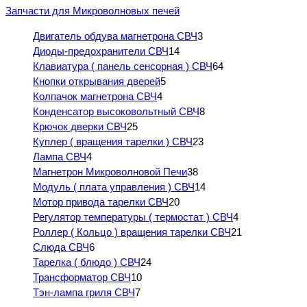
Запчасти для Микроволновых печей
Двигатель обдува магнетрона СВЧ
3
Диоды-предохранители СВЧ
14
Клавиатура ( панель сенсорная ) СВЧ
64
Кнопки открывания дверей
5
Колпачок магнетрона СВЧ
4
Конденсатор высоковольтный СВЧ
8
Крючок дверки СВЧ
25
Куплер ( вращения тарелки ) СВЧ
23
Лампа СВЧ
4
Магнетрон Микроволновой Печи
38
Модуль ( плата управления ) СВЧ
14
Мотор привода тарелки СВЧ
20
Регулятор температуры ( термостат ) СВЧ
4
Роллер ( Кольцо ) вращения тарелки СВЧ
21
Слюда СВЧ
6
Тарелка ( блюдо ) СВЧ
24
Трансформатор СВЧ
10
Тэн-лампа гриля СВЧ
7