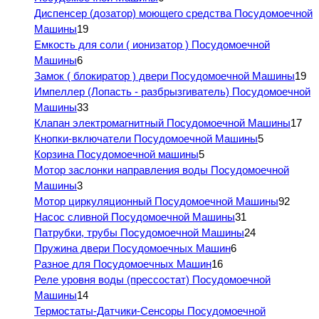
Диспенсер (дозатор) моющего средства Посудомоечной
Машины
19
Емкость для соли ( ионизатор ) Посудомоечной
Машины
6
Замок ( блокиратор ) двери Посудомоечной Машины
19
Импеллер (Лопасть - разбрызгиватель) Посудомоечной
Машины
33
Клапан электромагнитный Посудомоечной Машины
17
Кнопки-включатели Посудомоечной Машины
5
Корзина Посудомоечной машины
5
Мотор заслонки направления воды Посудомоечной
Машины
3
Мотор циркуляционный Посудомоечной Машины
92
Насос сливной Посудомоечной Машины
31
Патрубки, трубы Посудомоечной Машины
24
Пружина двери Посудомоечных Машин
6
Разное для Посудомоечных Машин
16
Реле уровня воды (прессостат) Посудомоечной
Машины
14
Термостаты-Датчики-Сенсоры Посудомоечной