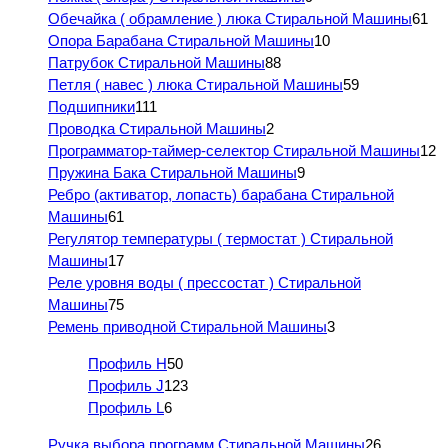
Обечайка ( обрамление ) люка Стиральной Машины
61
Опора Барабана Стиральной Машины
10
Патрубок Стиральной Машины
88
Петля ( навес ) люка Стиральной Машины
59
Подшипники
111
Проводка Стиральной Машины
2
Программатор-таймер-селектор Стиральной Машины
12
Пружина Бака Стиральной Машины
9
Ребро (активатор, лопасть) барабана Стиральной
Машины
61
Регулятор температуры ( термостат ) Стиральной
Машины
17
Реле уровня воды ( прессостат ) Стиральной
Машины
75
Ремень приводной Стиральной Машины
3
Профиль H
50
Профиль J
123
Профиль L
6
Ручка выбора программ Стиральной Машины
26