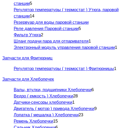
станции
5
Регулятор температуры ( термостат ) Утюга, паровой
станции
14
Резервуар для воды паровой станции
Реле давления Паровой станции
5
Фильтр Утюга
2
Шланг подачи пара для отпаривателя
1
Электронный модуль управления паровой станции
1
Запчасти для Фритюрниц
Регулятор температуры ( термостат ) Фритюрницы
1
Запчасти для Хлебопечек
Валы, втулки, подшипники Хлебопечки
6
Ведро ( емкость ) Хлебопечки
28
Датчики-сенсоры хлебопечки
1
Двигатель ( мотор ) привода Хлебопечки
9
Лопатка ( мешалка ) Хлебопечки
23
Ремень Хлебопечки
15
Сальник Хлебопечки
6