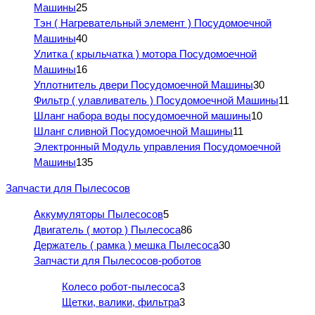
Машины
25
Тэн ( Нагревательный элемент ) Посудомоечной
Машины
40
Улитка ( крыльчатка ) мотора Посудомоечной
Машины
16
Уплотнитель двери Посудомоечной Машины
30
Фильтр ( улавливатель ) Посудомоечной Машины
11
Шланг набора воды посудомоечной машины
10
Шланг сливной Посудомоечной Машины
11
Электронный Модуль управления Посудомоечной
Машины
135
Запчасти для Пылесосов
Аккумуляторы Пылесосов
5
Двигатель ( мотор ) Пылесоса
86
Держатель ( рамка ) мешка Пылесоса
30
Запчасти для Пылесосов-роботов
Колесо робот-пылесоса
3
Щетки, валики, фильтра
3