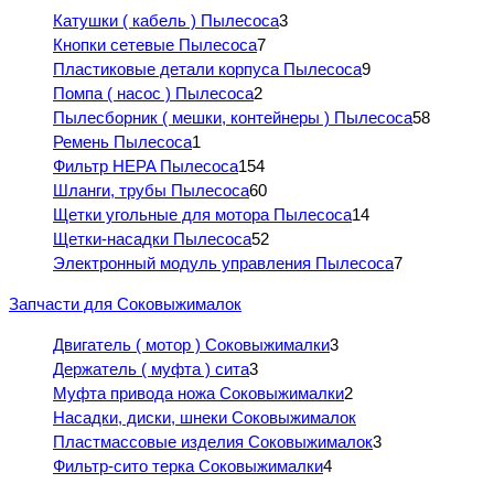
Катушки ( кабель ) Пылесоса
3
Кнопки сетевые Пылесоса
7
Пластиковые детали корпуса Пылесоса
9
Помпа ( насос ) Пылесоса
2
Пылесборник ( мешки, контейнеры ) Пылесоса
58
Ремень Пылесоса
1
Фильтр HEPA Пылесоса
154
Шланги, трубы Пылесоса
60
Щетки угольные для мотора Пылесоса
14
Щетки-насадки Пылесоса
52
Электронный модуль управления Пылесоса
7
Запчасти для Соковыжималок
Двигатель ( мотор ) Соковыжималки
3
Держатель ( муфта ) сита
3
Муфта привода ножа Соковыжималки
2
Насадки, диски, шнеки Соковыжималок
Пластмассовые изделия Соковыжималок
3
Фильтр-сито терка Соковыжималки
4