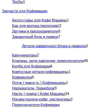
Трубы
1
Запчасти для Кофемашин
Аксессуары для Кофе Машины
1
Бак для молока (молочник)
2
Датчики и предохранители
3
Заварочный блок и привод
7
Детали заварочного блока и привода
3
Капучинаторы
2
Клапаны, реле давления, переключатели
48
Колба для Кофеварки
6
Корпусные детали кофемашины
1
Кофемолка
9
Лоток ( емкость ) Кофемашины
1
Нагреватели, Термоблок
9
Насос ( помпа ) Кофе Машины
24
Носики подачи кофе, диспенсеры
2
Переключатели Кофеварки