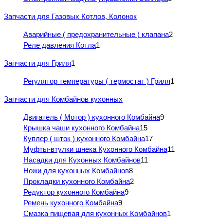
Запчасти для Газовых Котлов, Колонок
Аварийные ( предохранительные ) клапана
2
Реле давления Котла
1
Запчасти для Гриля
1
Регулятор температуры ( термостат ) Гриля
1
Запчасти для Комбайнов кухонных
Двигатель ( Мотор ) кухонного Комбайна
9
Крышка чаши кухонного Комбайна
15
Куплер ( шток ) кухонного Комбайна
17
Муфты-втулки шнека Кухонного Комбайна
11
Насадки для Кухонных Комбайнов
11
Ножи для кухонных Комбайнов
8
Прокладки кухонного Комбайна
2
Редуктор кухонного Комбайна
9
Ремень кухонного Комбайна
9
Смазка пищевая для кухонных Комбайнов
1