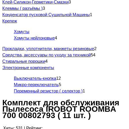
Клей-Силикон-Герметики-Смазки
3
Клеммы ( разъёмы )
3
Конденсатор пусковой Сушильной Машины
1
Крепеж
Хомуты
Хомуты нейлоновые
4
Прокладки, уплотнители, манжеты резиновые
2
Средства, аксессуары по уходу за техникой
54
Стиральные порошки
4
Электронные компоненты
Выключатель-кнопка
12
Микро-переключатель
5
Переменный резистор ( селектор )
1
Комплект для обслуживания
Пылесоса IROBOT ROOMBA
700 00802793 ( 11 шт. )
Хиты:
531
|
Рейтинг: