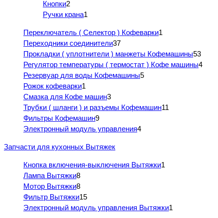
Кнопки
2
Ручки крана
1
Переключатель ( Селектор ) Кофеварки
1
Переходники соединители
37
Прокладки ( уплотнители ) манжеты Кофемашины
53
Регулятор температуры ( термостат ) Кофе машины
4
Резервуар для воды Кофемашины
5
Рожок кофеварки
1
Смазка для Кофе машин
3
Трубки ( шланги ) и разъемы Кофемашин
11
Фильтры Кофемашин
9
Электронный модуль управления
4
Запчасти для кухонных Вытяжек
Кнопка включения-выключения Вытяжки
1
Лампа Вытяжки
8
Мотор Вытяжки
8
Фильтр Вытяжки
15
Электронный модуль управления Вытяжки
1