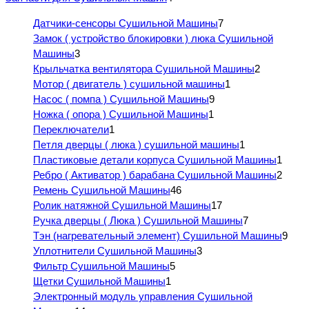
Датчики-сенсоры Сушильной Машины
7
Замок ( устройство блокировки ) люка Сушильной
Машины
3
Крыльчатка вентилятора Сушильной Машины
2
Мотор ( двигатель ) сушильной машины
1
Насос ( помпа ) Сушильной Машины
9
Ножка ( опора ) Сушильной Машины
1
Переключатели
1
Петля дверцы ( люка ) сушильной машины
1
Пластиковые детали корпуса Сушильной Машины
1
Ребро ( Активатор ) барабана Сушильной Машины
2
Ремень Сушильной Машины
46
Ролик натяжной Сушильной Машины
17
Ручка дверцы ( Люка ) Сушильной Машины
7
Тэн (нагревательный элемент) Сушильной Машины
9
Уплотнители Сушильной Машины
3
Фильтр Сушильной Машины
5
Щетки Сушильной Машины
1
Электронный модуль управления Сушильной