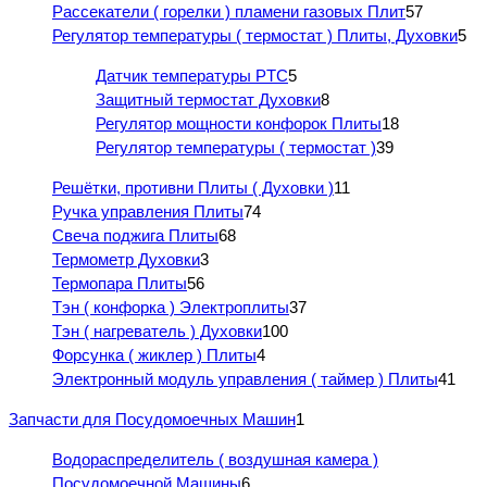
Рассекатели ( горелки ) пламени газовых Плит
57
Регулятор температуры ( термостат ) Плиты, Духовки
5
Датчик температуры PTC
5
Защитный термостат Духовки
8
Регулятор мощности конфорок Плиты
18
Регулятор температуры ( термостат )
39
Решётки, противни Плиты ( Духовки )
11
Ручка управления Плиты
74
Свеча поджига Плиты
68
Термометр Духовки
3
Термопара Плиты
56
Тэн ( конфорка ) Электроплиты
37
Тэн ( нагреватель ) Духовки
100
Форсунка ( жиклер ) Плиты
4
Электронный модуль управления ( таймер ) Плиты
41
Запчасти для Посудомоечных Машин
1
Водораспределитель ( воздушная камера )
Посудомоечной Машины
6