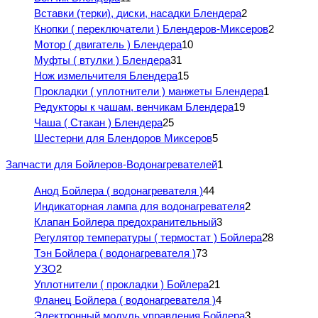
Вставки (терки), диски, насадки Блендера
2
Кнопки ( переключатели ) Блендеров-Миксеров
2
Мотор ( двигатель ) Блендера
10
Муфты ( втулки ) Блендера
31
Нож измельчителя Блендера
15
Прокладки ( уплотнители ) манжеты Блендера
1
Редукторы к чашам, венчикам Блендера
19
Чаша ( Стакан ) Блендера
25
Шестерни для Блендоров Миксеров
5
Запчасти для Бойлеров-Водонагревателей
1
Анод Бойлера ( водонагревателя )
44
Индикаторная лампа для водонагревателя
2
Клапан Бойлера предохранительный
3
Регулятор температуры ( термостат ) Бойлера
28
Тэн Бойлера ( водонагревателя )
73
УЗО
2
Уплотнители ( прокладки ) Бойлера
21
Фланец Бойлера ( водонагревателя )
4
Электронный модуль управления Бойлера
3