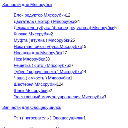
Запчасти для Мясорубок
Блок редуктор Мясорубки
12
Двигатель ( мотор ) Мясорубки
24
Держатель тубуса (фланец редуктора) Мясорубки
5
Кнопка Мясорубки
2
Муфта ( втулка ) Мясорубки
25
Накатная гайка тубуса Мясорубки
19
Насадки для Мясорубок
27
Нож Мясорубки
38
Решётка ( сито ) Мясорубки
27
Тубус ( корпус шнека ) Мясорубки
14
Чаша ( ёмкость ) Мясорубки
1
Шестерня Мясорубки
124
Шнек Мясорубки
52
Электронный модуль управления Мясорубки
3
Запчасти для Овощесушилок
Тэн ( нагреватель ) Овощесушилки
1