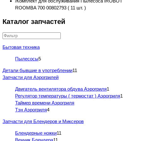
Комплект для обслуживания Пылесоса IROBOT
ROOMBA 700 00802793 ( 11 шт. )
Каталог запчастей
Бытовая техника
Пылесосы
5
Детали бывшие в употреблении
11
Запчасти для Аэрогрилей
Двигатель вентилятора обдува Аэрогриля
1
Регулятор температуры ( термостат ) Аэрогриля
1
Таймер времени Аэрогриля
Тэн Аэрогриля
4
Запчасти для Блендеров и Миксеров
Блендерные ножки
11
Венчик Блендера
11