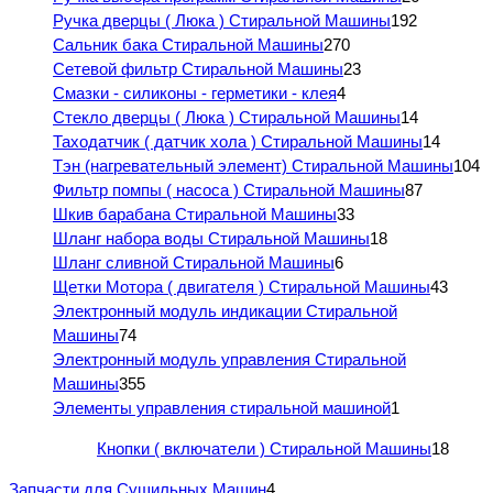
Ручка дверцы ( Люка ) Стиральной Машины
192
Сальник бака Стиральной Машины
270
Сетевой фильтр Стиральной Машины
23
Смазки - силиконы - герметики - клея
4
Стекло дверцы ( Люка ) Стиральной Машины
14
Таходатчик ( датчик хола ) Стиральной Машины
14
Тэн (нагревательный элемент) Стиральной Машины
104
Фильтр помпы ( насоса ) Стиральной Машины
87
Шкив барабана Стиральной Машины
33
Шланг набора воды Стиральной Машины
18
Шланг сливной Стиральной Машины
6
Щетки Мотора ( двигателя ) Стиральной Машины
43
Электронный модуль индикации Стиральной
Машины
74
Электронный модуль управления Стиральной
Машины
355
Элементы управления стиральной машиной
1
Кнопки ( включатели ) Стиральной Машины
18
Запчасти для Сушильных Машин
4