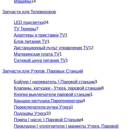
Машины
14
Запчасти для Телевизоров
LED подсветки
24
TV Тюнеры
7
Адаптеры и приставки TV
1
Блок питания TV
1
Дистанционный пульт управления TV
12
Материнская плата TV
1
Сетевой шнур питания TV
1
Запчасти для Утюгов, Паровых Станций
Бойлер ( нагреватель ) Паровой станции
3
Клапаны, катушки - Утюга, паровой станции
8
Кнопки выключатели паровой станции
1
Крышка-заглушка Парогенератора
4
Переключатели ручки Утюга
1
Подошвы Утюга
10
Помпа ( насос ) Паровой Станции
4
Прокладки ( уплотнители ) манжеты Утюга, Паровой