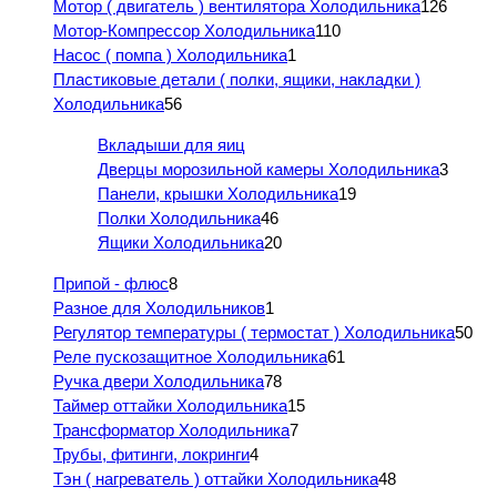
Мотор ( двигатель ) вентилятора Холодильника
126
Мотор-Компрессор Холодильника
110
Насос ( помпа ) Холодильника
1
Пластиковые детали ( полки, ящики, накладки )
Холодильника
56
Вкладыши для яиц
Дверцы морозильной камеры Холодильника
3
Панели, крышки Холодильника
19
Полки Холодильника
46
Ящики Холодильника
20
Припой - флюс
8
Разное для Холодильников
1
Регулятор температуры ( термостат ) Холодильника
50
Реле пускозащитное Холодильника
61
Ручка двери Холодильника
78
Таймер оттайки Холодильника
15
Трансформатор Холодильника
7
Трубы, фитинги, локринги
4
Тэн ( нагреватель ) оттайки Холодильника
48