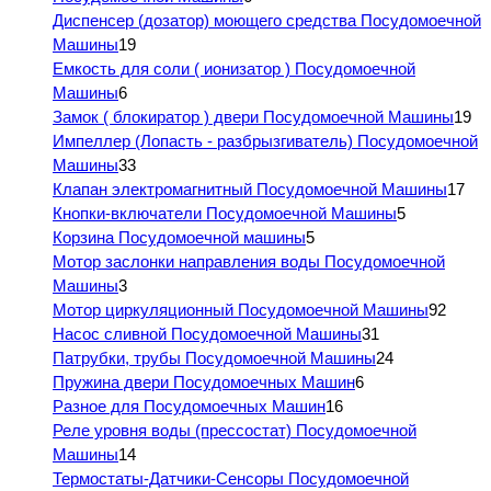
Диспенсер (дозатор) моющего средства Посудомоечной
Машины
19
Емкость для соли ( ионизатор ) Посудомоечной
Машины
6
Замок ( блокиратор ) двери Посудомоечной Машины
19
Импеллер (Лопасть - разбрызгиватель) Посудомоечной
Машины
33
Клапан электромагнитный Посудомоечной Машины
17
Кнопки-включатели Посудомоечной Машины
5
Корзина Посудомоечной машины
5
Мотор заслонки направления воды Посудомоечной
Машины
3
Мотор циркуляционный Посудомоечной Машины
92
Насос сливной Посудомоечной Машины
31
Патрубки, трубы Посудомоечной Машины
24
Пружина двери Посудомоечных Машин
6
Разное для Посудомоечных Машин
16
Реле уровня воды (прессостат) Посудомоечной
Машины
14
Термостаты-Датчики-Сенсоры Посудомоечной