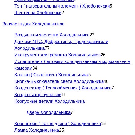
Тэн ( нагревательный элемент ) Хлебопечеки
5
Шестерня Хлебопечки
2
Запчасти для Холодильников
Воздушная заслонка Холодильника
22
Датчики NTC, Дефростеры, Предохранители
Холодильника
77
Инструмент для ремонта Холодильников
26
Испарители к бытовым холодильникам и морозильным
камерам
34
Клапан ( Соленоид ) Холодильника
5
Кнопка-Выключатель света Холодильника
40
Конденсатор ( Теплообменник ) Холодильника
7
Конденсатор пусковой
11
Корпусные детали Холодильника
Дверь Холодильника
7
Кронштейн ( петля двери ) Холодильника
15
Лампа Холодильника
25