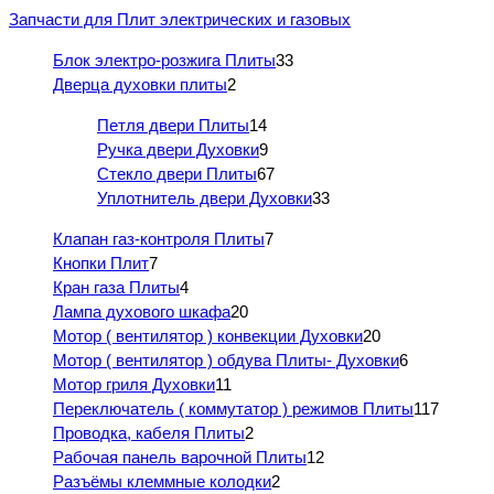
Запчасти для Плит электрических и газовых
Блок электро-розжига Плиты
33
Дверца духовки плиты
2
Петля двери Плиты
14
Ручка двери Духовки
9
Стекло двери Плиты
67
Уплотнитель двери Духовки
33
Клапан газ-контроля Плиты
7
Кнопки Плит
7
Кран газа Плиты
4
Лампа духового шкафа
20
Мотор ( вентилятор ) конвекции Духовки
20
Мотор ( вентилятор ) обдува Плиты- Духовки
6
Мотор гриля Духовки
11
Переключатель ( коммутатор ) режимов Плиты
117
Проводка, кабеля Плиты
2
Рабочая панель варочной Плиты
12
Разъёмы клеммные колодки
2