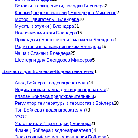
Вставки (терки), диски, насадки Блендера
2
Кнопки ( переключатели ) Блендеров-Миксеров
2
Мотор ( двигатель ) Блендера
10
Муфты ( втулки ) Блендера
31
Нож измельчителя Блендера
15
Прокладки ( уплотнители ) манжеты Блендера
1
Редукторы к чашам, венчикам Блендера
19
Чаша ( Стакан ) Блендера
25
Шестерни для Блендоров Миксеров
5
Запчасти для Бойлеров-Водонагревателей
1
Анод Бойлера ( водонагревателя )
44
Индикаторная лампа для водонагревателя
2
Клапан Бойлера предохранительный
3
Регулятор температуры ( термостат ) Бойлера
28
Тэн Бойлера ( водонагревателя )
73
УЗО
2
Уплотнители ( прокладки ) Бойлера
21
Фланец Бойлера ( водонагревателя )
4
Электронный модуль управления Бойлера
3