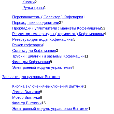
Кнопки
2
Ручки крана
1
Переключатель ( Селектор ) Кофеварки
1
Переходники соединители
37
Прокладки ( уплотнители ) манжеты Кофемашины
53
Регулятор температуры ( термостат ) Кофе машины
4
Резервуар для воды Кофемашины
5
Рожок кофеварки
1
Смазка для Кофе машин
3
Трубки ( шланги ) и разъемы Кофемашин
11
Фильтры Кофемашин
9
Электронный модуль управления
4
Запчасти для кухонных Вытяжек
Кнопка включения-выключения Вытяжки
1
Лампа Вытяжки
8
Мотор Вытяжки
8
Фильтр Вытяжки
15
Электронный модуль управления Вытяжки
1