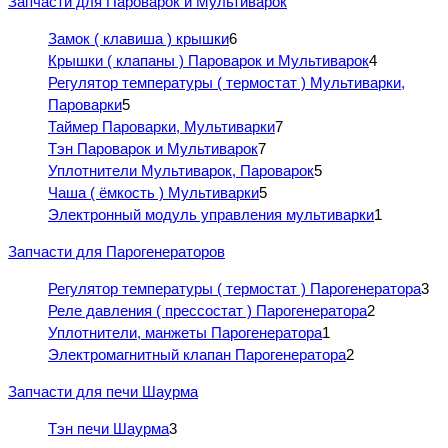
Запчасти для Пароварок и Мультиварок
Замок ( клавиша ) крышки
6
Крышки ( клапаны ) Пароварок и Мультиварок
4
Регулятор температуры ( термостат ) Мультиварки,
Пароварки
5
Таймер Пароварки, Мультиварки
7
Тэн Пароварок и Мультиварок
7
Уплотнители Мультиварок, Пароварок
5
Чаша ( ёмкость ) Мультиварки
5
Электронный модуль управления мультиварки
1
Запчасти для Парогенераторов
Регулятор температуры ( термостат ) Парогенератора
3
Реле давления ( прессостат ) Парогенератора
2
Уплотнители, манжеты Парогенератора
1
Электромагнитный клапан Парогенератора
2
Запчасти для печи Шаурма
Тэн печи Шаурма
3