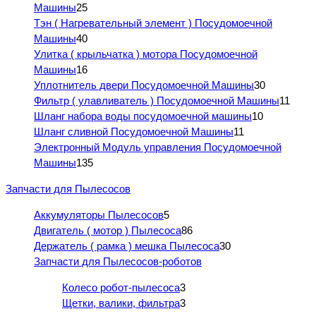
Машины
25
Тэн ( Нагревательный элемент ) Посудомоечной
Машины
40
Улитка ( крыльчатка ) мотора Посудомоечной
Машины
16
Уплотнитель двери Посудомоечной Машины
30
Фильтр ( улавливатель ) Посудомоечной Машины
11
Шланг набора воды посудомоечной машины
10
Шланг сливной Посудомоечной Машины
11
Электронный Модуль управления Посудомоечной
Машины
135
Запчасти для Пылесосов
Аккумуляторы Пылесосов
5
Двигатель ( мотор ) Пылесоса
86
Держатель ( рамка ) мешка Пылесоса
30
Запчасти для Пылесосов-роботов
Колесо робот-пылесоса
3
Щетки, валики, фильтра
3