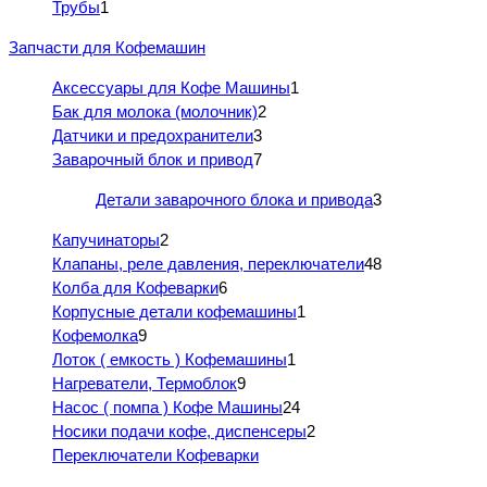
Трубы
1
Запчасти для Кофемашин
Аксессуары для Кофе Машины
1
Бак для молока (молочник)
2
Датчики и предохранители
3
Заварочный блок и привод
7
Детали заварочного блока и привода
3
Капучинаторы
2
Клапаны, реле давления, переключатели
48
Колба для Кофеварки
6
Корпусные детали кофемашины
1
Кофемолка
9
Лоток ( емкость ) Кофемашины
1
Нагреватели, Термоблок
9
Насос ( помпа ) Кофе Машины
24
Носики подачи кофе, диспенсеры
2
Переключатели Кофеварки