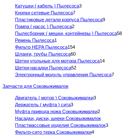
Катушки ( кабель ) Пылесоса
3
Кнопки сетевые Пылесоса
7
Пластиковые детали корпуса Пылесоса
9
Помпа ( насос ) Пылесоса
2
Пылесборник ( мешки, контейнеры ) Пылесоса
58
Ремень Пылесоса
1
Фильтр HEPA Пылесоса
154
Шланги, трубы Пылесоса
60
Щетки угольные для мотора Пылесоса
14
Щетки-насадки Пылесоса
52
Электронный модуль управления Пылесоса
7
Запчасти для Соковыжималок
Двигатель ( мотор ) Соковыжималки
3
Держатель ( муфта ) сита
3
Муфта привода ножа Соковыжималки
2
Насадки, диски, шнеки Соковыжималок
Пластмассовые изделия Соковыжималок
3
Фильтр-сито терка Соковыжималки
4