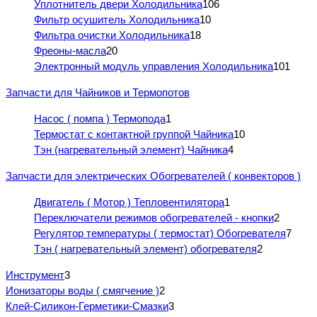
Уплотнитель двери Холодильника
106
Фильтр осушитель Холодильника
10
Фильтра очистки Холодильника
18
Фреоны-масла
20
Электронный модуль управления Холодильника
101
Запчасти для Чайников и Термопотов
Насос ( помпа ) Термопода
1
Термостат с контактной группой Чайника
10
Тэн (нагревательный элемент) Чайника
4
Запчасти для электрических Обогревателей ( конвекторов )
Двигатель ( Мотор ) Тепловентилятора
1
Переключатели режимов обогревателей - кнопки
2
Регулятор температуры ( термостат) Обогревателя
7
Тэн ( нагревательный элемент) обогревателя
2
Инструмент
3
Ионизаторы воды ( смягчение )
2
Клей-Силикон-Герметики-Смазки
3