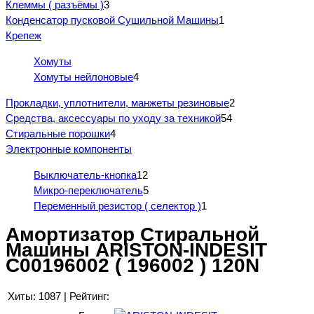
Клеммы ( разъёмы )
3
Конденсатор пусковой Сушильной Машины
1
Крепеж
Хомуты
Хомуты нейлоновые
4
Прокладки, уплотнители, манжеты резиновые
2
Средства, аксессуары по уходу за техникой
54
Стиральные порошки
4
Электронные компоненты
Выключатель-кнопка
12
Микро-переключатель
5
Переменный резистор ( селектор )
1
Амортизатор Стиральной
Машины ARISTON-INDESIT
C00196002 ( 196002 ) 120N
Хиты:
1087
|
Рейтинг: