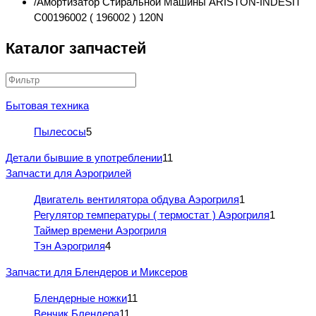
Амортизатор Стиральной Машины ARISTON-INDESIT
C00196002 ( 196002 ) 120N
Каталог запчастей
Бытовая техника
Пылесосы
5
Детали бывшие в употреблении
11
Запчасти для Аэрогрилей
Двигатель вентилятора обдува Аэрогриля
1
Регулятор температуры ( термостат ) Аэрогриля
1
Таймер времени Аэрогриля
Тэн Аэрогриля
4
Запчасти для Блендеров и Миксеров
Блендерные ножки
11
Венчик Блендера
11