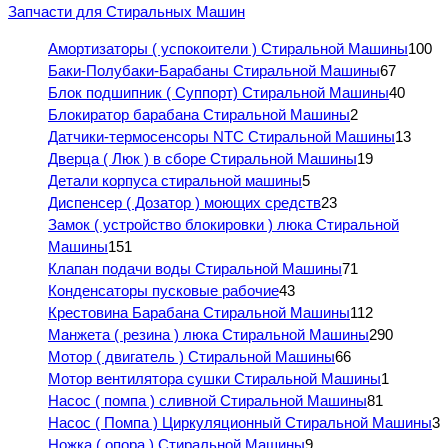
Запчасти для Стиральных Машин
Амортизаторы ( успокоители ) Стиральной Машины
100
Баки-Полубаки-Барабаны Стиральной Машины
67
Блок подшипник ( Суппорт) Стиральной Машины
40
Блокиратор барабана Стиральной Машины
2
Датчики-термосенсоры NTC Стиральной Машины
13
Дверца ( Люк ) в сборе Стиральной Машины
19
Детали корпуса стиральной машины
5
Диспенсер ( Дозатор ) моющих средств
23
Замок ( устройство блокировки ) люка Стиральной
Машины
151
Клапан подачи воды Стиральной Машины
71
Конденсаторы пусковые рабочие
43
Крестовина Барабана Стиральной Машины
112
Манжета ( резина ) люка Стиральной Машины
290
Мотор ( двигатель ) Стиральной Машины
66
Мотор вентилятора сушки Стиральной Машины
1
Насос ( помпа ) сливной Стиральной Машины
81
Насос ( Помпа ) Циркуляционный Стиральной Машины
3
Ножка ( опора ) Стиральной Машины
9