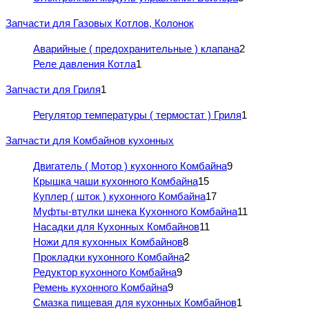
Запчасти для Газовых Котлов, Колонок
Аварийные ( предохранительные ) клапана
2
Реле давления Котла
1
Запчасти для Гриля
1
Регулятор температуры ( термостат ) Гриля
1
Запчасти для Комбайнов кухонных
Двигатель ( Мотор ) кухонного Комбайна
9
Крышка чаши кухонного Комбайна
15
Куплер ( шток ) кухонного Комбайна
17
Муфты-втулки шнека Кухонного Комбайна
11
Насадки для Кухонных Комбайнов
11
Ножи для кухонных Комбайнов
8
Прокладки кухонного Комбайна
2
Редуктор кухонного Комбайна
9
Ремень кухонного Комбайна
9
Смазка пищевая для кухонных Комбайнов
1