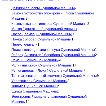
Датчики-сенсоры Сушильной Машины
7
Замок ( устройство блокировки ) люка Сушильной
Машины
3
Крыльчатка вентилятора Сушильной Машины
2
Мотор ( двигатель ) сушильной машины
1
Насос ( помпа ) Сушильной Машины
9
Ножка ( опора ) Сушильной Машины
1
Переключатели
1
Пластиковые детали корпуса Сушильной Машины
1
Ребро ( Активатор ) барабана Сушильной Машины
2
Ремень Сушильной Машины
46
Ролик натяжной Сушильной Машины
17
Ручка дверцы ( Люка ) Сушильной Машины
7
Тэн (нагревательный элемент) Сушильной Машины
9
Уплотнители Сушильной Машины
3
Фильтр Сушильной Машины
5
Щетки Сушильной Машины
1
Электронный модуль управления Сушильной
Машины
14