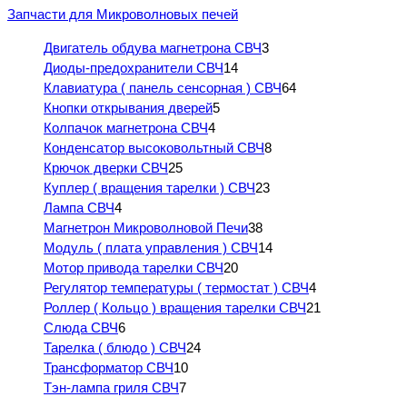
Запчасти для Микроволновых печей
Двигатель обдува магнетрона СВЧ
3
Диоды-предохранители СВЧ
14
Клавиатура ( панель сенсорная ) СВЧ
64
Кнопки открывания дверей
5
Колпачок магнетрона СВЧ
4
Конденсатор высоковольтный СВЧ
8
Крючок дверки СВЧ
25
Куплер ( вращения тарелки ) СВЧ
23
Лампа СВЧ
4
Магнетрон Микроволновой Печи
38
Модуль ( плата управления ) СВЧ
14
Мотор привода тарелки СВЧ
20
Регулятор температуры ( термостат ) СВЧ
4
Роллер ( Кольцо ) вращения тарелки СВЧ
21
Слюда СВЧ
6
Тарелка ( блюдо ) СВЧ
24
Трансформатор СВЧ
10
Тэн-лампа гриля СВЧ
7