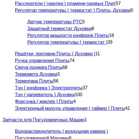
Рассекатели ( горелки ) пламени газовых Плит
57
Регулятор температуры ( термостат ) Плиты, Духовки
5
Датчик температуры PTC
5
Защитный термостат Духовки
8
Регулятор мощности конфорок Плиты
18
Регулятор температуры ( термостат )
39
Решётки, противни Плиты ( Духовки )
11
Ручка управления Плиты
74
Свеча поджига Плиты
68
Термометр Духовки
3
Термопара Плиты
56
Тэн ( конфорка ) Электроплиты
37
Тэн ( нагреватель ) Духовки
100
Форсунка ( жиклер ) Плиты
4
Электронный модуль управления ( таймер ) Плиты
41
Запчасти для Посудомоечных Машин
1
Водораспределитель ( воздушная камера )
Посудомоечной Машины
6