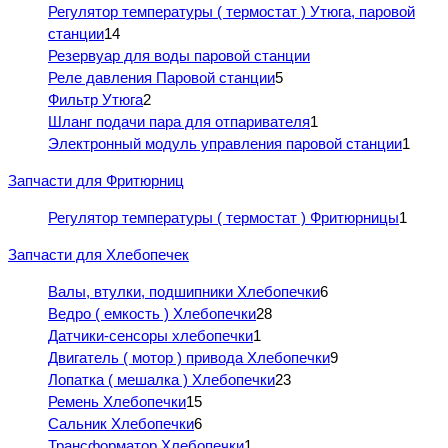
Регулятор температуры ( термостат ) Утюга, паровой
станции
14
Резервуар для воды паровой станции
Реле давления Паровой станции
5
Фильтр Утюга
2
Шланг подачи пара для отпаривателя
1
Электронный модуль управления паровой станции
1
Запчасти для Фритюрниц
Регулятор температуры ( термостат ) Фритюрницы
1
Запчасти для Хлебопечек
Валы, втулки, подшипники Хлебопечки
6
Ведро ( емкость ) Хлебопечки
28
Датчики-сенсоры хлебопечки
1
Двигатель ( мотор ) привода Хлебопечки
9
Лопатка ( мешалка ) Хлебопечки
23
Ремень Хлебопечки
15
Сальник Хлебопечки
6
Трансформатор Хлебопечки
1