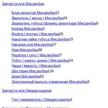
Запчасти для Мясорубок
Блок редуктор Мясорубки
12
Двигатель ( мотор ) Мясорубки
24
Держатель тубуса (фланец редуктора) Мясорубки
5
Кнопка Мясорубки
2
Муфта ( втулка ) Мясорубки
25
Накатная гайка тубуса Мясорубки
19
Насадки для Мясорубок
27
Нож Мясорубки
38
Решётка ( сито ) Мясорубки
27
Тубус ( корпус шнека ) Мясорубки
14
Чаша ( ёмкость ) Мясорубки
1
Шестерня Мясорубки
124
Шнек Мясорубки
52
Электронный модуль управления Мясорубки
3
Запчасти для Овощесушилок
Тэн ( нагреватель ) Овощесушилки
1