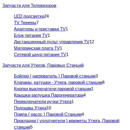
Запчасти для Телевизоров
LED подсветки
24
TV Тюнеры
7
Адаптеры и приставки TV
1
Блок питания TV
1
Дистанционный пульт управления TV
12
Материнская плата TV
1
Сетевой шнур питания TV
1
Запчасти для Утюгов, Паровых Станций
Бойлер ( нагреватель ) Паровой станции
3
Клапаны, катушки - Утюга, паровой станции
8
Кнопки выключатели паровой станции
1
Крышка-заглушка Парогенератора
4
Переключатели ручки Утюга
1
Подошвы Утюга
10
Помпа ( насос ) Паровой Станции
4
Прокладки ( уплотнители ) манжеты Утюга, Паровой
станции
5