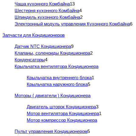
Чаша кухонного Комбайна
13
Шестерня кухонного Комбайна
4
Шпиндель кухонного Комбайна
2
Электронный модуль управления Кухонного Комбайна
6
Запчасти для Кондиционеров
Датчик NTC Кондиционера
9
Клапаны, соленоиды Кондиционера
2
Конденсаторы
4
Крыльчатка вентилятора Кондиционера
Крыльчатка внутреннего блока
1
Крыльчатка наружного блока
5
Моторы ( двигатели ) Кондиционера
Двигатель шторок Кондиционера
3
Мотор вентилятора Кондиционера
1
Мотор компрессор Кондиционера
Пульт управления Кондиционером
5