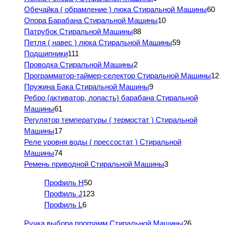
Обечайка ( обрамление ) люка Стиральной Машины
60
Опора Барабана Стиральной Машины
10
Патрубок Стиральной Машины
88
Петля ( навес ) люка Стиральной Машины
59
Подшипники
111
Проводка Стиральной Машины
2
Программатор-таймер-селектор Стиральной Машины
12
Пружина Бака Стиральной Машины
9
Ребро (активатор, лопасть) барабана Стиральной
Машины
61
Регулятор температуры ( термостат ) Стиральной
Машины
17
Реле уровня воды ( прессостат ) Стиральной
Машины
74
Ремень приводной Стиральной Машины
3
Профиль H
50
Профиль J
123
Профиль L
6
Ручка выбора программ Стиральной Машины
26