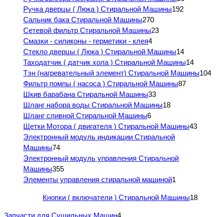
Ручка дверцы ( Люка ) Стиральной Машины
192
Сальник бака Стиральной Машины
270
Сетевой фильтр Стиральной Машины
23
Смазки - силиконы - герметики - клея
4
Стекло дверцы ( Люка ) Стиральной Машины
14
Таходатчик ( датчик хола ) Стиральной Машины
14
Тэн (нагревательный элемент) Стиральной Машины
104
Фильтр помпы ( насоса ) Стиральной Машины
87
Шкив барабана Стиральной Машины
33
Шланг набора воды Стиральной Машины
18
Шланг сливной Стиральной Машины
6
Щетки Мотора ( двигателя ) Стиральной Машины
43
Электронный модуль индикации Стиральной
Машины
74
Электронный модуль управления Стиральной
Машины
355
Элементы управления стиральной машиной
1
Кнопки ( включатели ) Стиральной Машины
18
Запчасти для Сушильных Машин
4