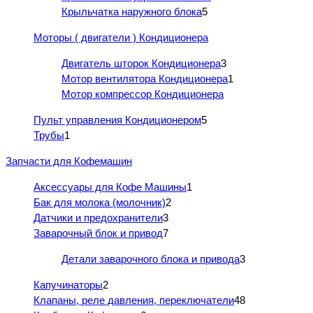
Крыльчатка наружного блока
5
Моторы ( двигатели ) Кондиционера
Двигатель шторок Кондиционера
3
Мотор вентилятора Кондиционера
1
Мотор компрессор Кондиционера
Пульт управления Кондиционером
5
Трубы
1
Запчасти для Кофемашин
Аксессуары для Кофе Машины
1
Бак для молока (молочник)
2
Датчики и предохранители
3
Заварочный блок и привод
7
Детали заварочного блока и привода
3
Капучинаторы
2
Клапаны, реле давления, переключатели
48