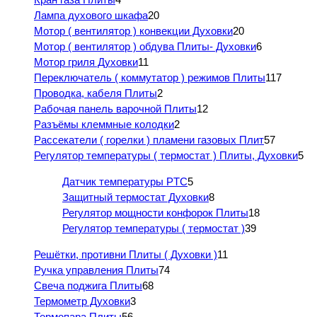
Лампа духового шкафа
20
Мотор ( вентилятор ) конвекции Духовки
20
Мотор ( вентилятор ) обдува Плиты- Духовки
6
Мотор гриля Духовки
11
Переключатель ( коммутатор ) режимов Плиты
117
Проводка, кабеля Плиты
2
Рабочая панель варочной Плиты
12
Разъёмы клеммные колодки
2
Рассекатели ( горелки ) пламени газовых Плит
57
Регулятор температуры ( термостат ) Плиты, Духовки
5
Датчик температуры PTC
5
Защитный термостат Духовки
8
Регулятор мощности конфорок Плиты
18
Регулятор температуры ( термостат )
39
Решётки, противни Плиты ( Духовки )
11
Ручка управления Плиты
74
Свеча поджига Плиты
68
Термометр Духовки
3
Термопара Плиты
56