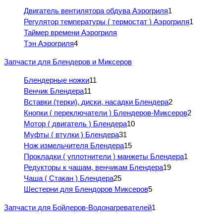
Двигатель вентилятора обдува Аэрогриля
1
Регулятор температуры ( термостат ) Аэрогриля
1
Таймер времени Аэрогриля
Тэн Аэрогриля
4
Запчасти для Блендеров и Миксеров
Блендерные ножки
11
Венчик Блендера
11
Вставки (терки), диски, насадки Блендера
2
Кнопки ( переключатели ) Блендеров-Миксеров
2
Мотор ( двигатель ) Блендера
10
Муфты ( втулки ) Блендера
31
Нож измельчителя Блендера
15
Прокладки ( уплотнители ) манжеты Блендера
1
Редукторы к чашам, венчикам Блендера
19
Чаша ( Стакан ) Блендера
25
Шестерни для Блендоров Миксеров
5
Запчасти для Бойлеров-Водонагревателей
1