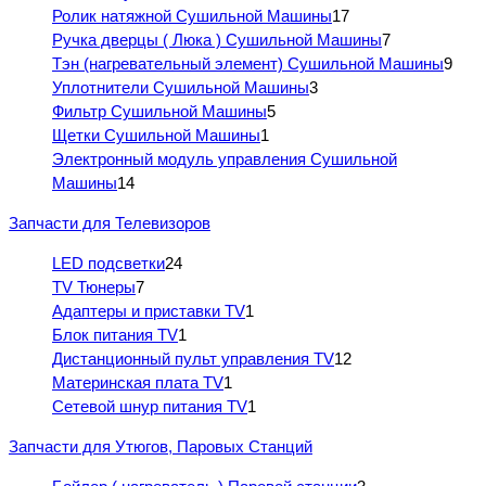
Ролик натяжной Сушильной Машины
17
Ручка дверцы ( Люка ) Сушильной Машины
7
Тэн (нагревательный элемент) Сушильной Машины
9
Уплотнители Сушильной Машины
3
Фильтр Сушильной Машины
5
Щетки Сушильной Машины
1
Электронный модуль управления Сушильной
Машины
14
Запчасти для Телевизоров
LED подсветки
24
TV Тюнеры
7
Адаптеры и приставки TV
1
Блок питания TV
1
Дистанционный пульт управления TV
12
Материнская плата TV
1
Сетевой шнур питания TV
1
Запчасти для Утюгов, Паровых Станций