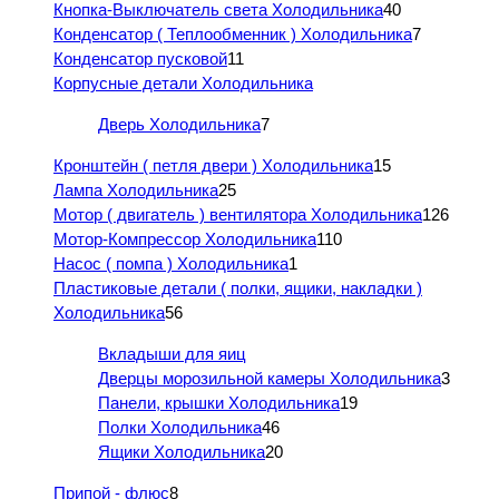
Кнопка-Выключатель света Холодильника
40
Конденсатор ( Теплообменник ) Холодильника
7
Конденсатор пусковой
11
Корпусные детали Холодильника
Дверь Холодильника
7
Кронштейн ( петля двери ) Холодильника
15
Лампа Холодильника
25
Мотор ( двигатель ) вентилятора Холодильника
126
Мотор-Компрессор Холодильника
110
Насос ( помпа ) Холодильника
1
Пластиковые детали ( полки, ящики, накладки )
Холодильника
56
Вкладыши для яиц
Дверцы морозильной камеры Холодильника
3
Панели, крышки Холодильника
19
Полки Холодильника
46
Ящики Холодильника
20
Припой - флюс
8