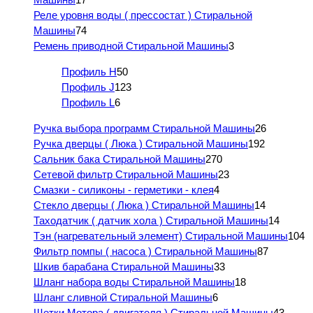
Реле уровня воды ( прессостат ) Стиральной
Машины
74
Ремень приводной Стиральной Машины
3
Профиль H
50
Профиль J
123
Профиль L
6
Ручка выбора программ Стиральной Машины
26
Ручка дверцы ( Люка ) Стиральной Машины
192
Сальник бака Стиральной Машины
270
Сетевой фильтр Стиральной Машины
23
Смазки - силиконы - герметики - клея
4
Стекло дверцы ( Люка ) Стиральной Машины
14
Таходатчик ( датчик хола ) Стиральной Машины
14
Тэн (нагревательный элемент) Стиральной Машины
104
Фильтр помпы ( насоса ) Стиральной Машины
87
Шкив барабана Стиральной Машины
33
Шланг набора воды Стиральной Машины
18
Шланг сливной Стиральной Машины
6
Щетки Мотора ( двигателя ) Стиральной Машины
43