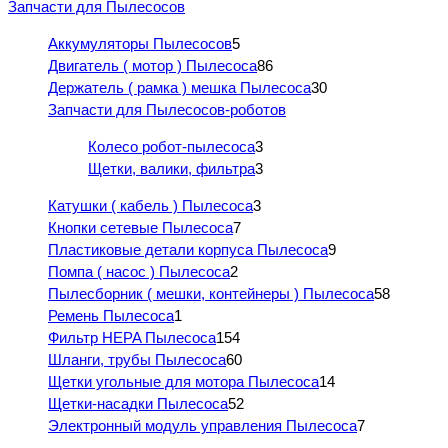
Запчасти для Пылесосов
Аккумуляторы Пылесосов
5
Двигатель ( мотор ) Пылесоса
86
Держатель ( рамка ) мешка Пылесоса
30
Запчасти для Пылесосов-роботов
Колесо робот-пылесоса
3
Щетки, валики, фильтра
3
Катушки ( кабель ) Пылесоса
3
Кнопки сетевые Пылесоса
7
Пластиковые детали корпуса Пылесоса
9
Помпа ( насос ) Пылесоса
2
Пылесборник ( мешки, контейнеры ) Пылесоса
58
Ремень Пылесоса
1
Фильтр HEPA Пылесоса
154
Шланги, трубы Пылесоса
60
Щетки угольные для мотора Пылесоса
14
Щетки-насадки Пылесоса
52
Электронный модуль управления Пылесоса
7