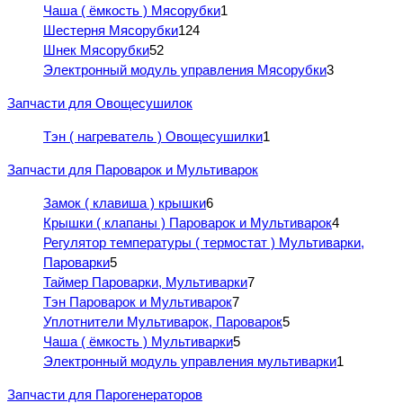
Чаша ( ёмкость ) Мясорубки
1
Шестерня Мясорубки
124
Шнек Мясорубки
52
Электронный модуль управления Мясорубки
3
Запчасти для Овощесушилок
Тэн ( нагреватель ) Овощесушилки
1
Запчасти для Пароварок и Мультиварок
Замок ( клавиша ) крышки
6
Крышки ( клапаны ) Пароварок и Мультиварок
4
Регулятор температуры ( термостат ) Мультиварки,
Пароварки
5
Таймер Пароварки, Мультиварки
7
Тэн Пароварок и Мультиварок
7
Уплотнители Мультиварок, Пароварок
5
Чаша ( ёмкость ) Мультиварки
5
Электронный модуль управления мультиварки
1
Запчасти для Парогенераторов