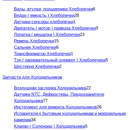
Валы, втулки, подшипники Хлебопечки
6
Ведро ( емкость ) Хлебопечки
28
Датчики-сенсоры хлебопечки
1
Двигатель ( мотор ) привода Хлебопечки
9
Лопатка ( мешалка ) Хлебопечки
23
Ремень Хлебопечки
15
Сальник Хлебопечки
6
Трансформатор Хлебопечки
1
Тэн ( нагревательный элемент ) Хлебопечеки
5
Шестерня Хлебопечки
2
Запчасти для Холодильников
Воздушная заслонка Холодильника
22
Датчики NTC, Дефростеры, Предохранители
Холодильника
77
Инструмент для ремонта Холодильников
26
Испарители к бытовым холодильникам и морозильным
камерам
34
Клапан ( Соленоид ) Холодильника
5