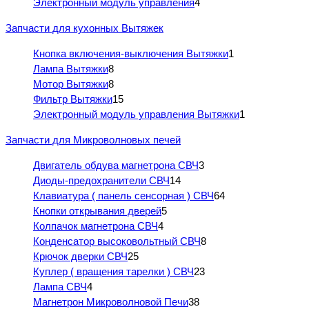
Электронный модуль управления
4
Запчасти для кухонных Вытяжек
Кнопка включения-выключения Вытяжки
1
Лампа Вытяжки
8
Мотор Вытяжки
8
Фильтр Вытяжки
15
Электронный модуль управления Вытяжки
1
Запчасти для Микроволновых печей
Двигатель обдува магнетрона СВЧ
3
Диоды-предохранители СВЧ
14
Клавиатура ( панель сенсорная ) СВЧ
64
Кнопки открывания дверей
5
Колпачок магнетрона СВЧ
4
Конденсатор высоковольтный СВЧ
8
Крючок дверки СВЧ
25
Куплер ( вращения тарелки ) СВЧ
23
Лампа СВЧ
4
Магнетрон Микроволновой Печи
38