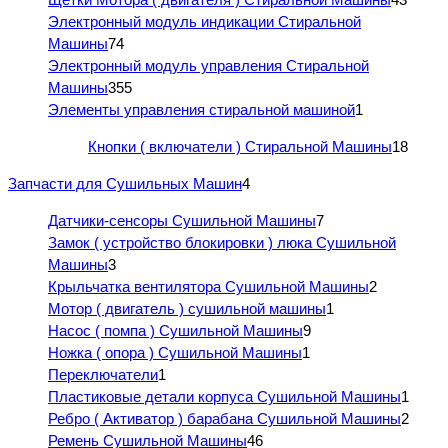
Электронный модуль индикации Стиральной
Машины
74
Электронный модуль управления Стиральной
Машины
355
Элементы управления стиральной машиной
1
Кнопки ( включатели ) Стиральной Машины
18
Запчасти для Сушильных Машин
4
Датчики-сенсоры Сушильной Машины
7
Замок ( устройство блокировки ) люка Сушильной
Машины
3
Крыльчатка вентилятора Сушильной Машины
2
Мотор ( двигатель ) сушильной машины
1
Насос ( помпа ) Сушильной Машины
9
Ножка ( опора ) Сушильной Машины
1
Переключатели
1
Пластиковые детали корпуса Сушильной Машины
1
Ребро ( Активатор ) барабана Сушильной Машины
2
Ремень Сушильной Машины
46