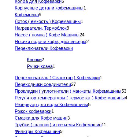
Колба для Кофеварки
6
Корпусные детали кофемашины
1
Кофемолка
9
Лоток ( емкость ) Кофемашины
1
Нагреватели, Термоблок
9
Насос ( помпа ) Кофе Машины
24
Носики подачи кофе, диспенсеры
2
Переключатели Кофеварки
Кнопки
2
Ручки крана
1
Переключатель ( Селектор ) Кофеварки
1
Переходники соединители
37
Прокладки ( уплотнители ) манжеты Кофемашины
53
Регулятор температуры ( термостат ) Кофе машины
4
Резервуар для воды Кофемашины
5
Рожок кофеварки
1
Смазка для Кофе машин
3
Трубки ( шланги ) и разъемы Кофемашин
11
Фильтры Кофемашин
9