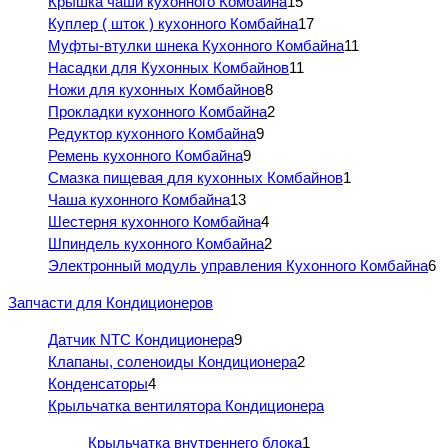
Крышка чаши кухонного Комбайна
15
Куплер ( шток ) кухонного Комбайна
17
Муфты-втулки шнека Кухонного Комбайна
11
Насадки для Кухонных Комбайнов
11
Ножи для кухонных Комбайнов
8
Прокладки кухонного Комбайна
2
Редуктор кухонного Комбайна
9
Ремень кухонного Комбайна
9
Смазка пищевая для кухонных Комбайнов
1
Чаша кухонного Комбайна
13
Шестерня кухонного Комбайна
4
Шпиндель кухонного Комбайна
2
Электронный модуль управления Кухонного Комбайна
6
Запчасти для Кондиционеров
Датчик NTC Кондиционера
9
Клапаны, соленоиды Кондиционера
2
Конденсаторы
4
Крыльчатка вентилятора Кондиционера
Крыльчатка внутреннего блока
1