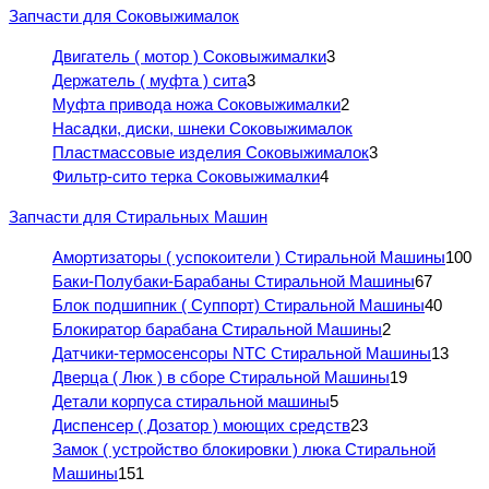
Запчасти для Соковыжималок
Двигатель ( мотор ) Соковыжималки
3
Держатель ( муфта ) сита
3
Муфта привода ножа Соковыжималки
2
Насадки, диски, шнеки Соковыжималок
Пластмассовые изделия Соковыжималок
3
Фильтр-сито терка Соковыжималки
4
Запчасти для Стиральных Машин
Амортизаторы ( успокоители ) Стиральной Машины
100
Баки-Полубаки-Барабаны Стиральной Машины
67
Блок подшипник ( Суппорт) Стиральной Машины
40
Блокиратор барабана Стиральной Машины
2
Датчики-термосенсоры NTC Стиральной Машины
13
Дверца ( Люк ) в сборе Стиральной Машины
19
Детали корпуса стиральной машины
5
Диспенсер ( Дозатор ) моющих средств
23
Замок ( устройство блокировки ) люка Стиральной
Машины
151