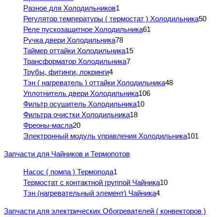
Разное для Холодильников
1
Регулятор температуры ( термостат ) Холодильника
50
Реле пускозащитное Холодильника
61
Ручка двери Холодильника
78
Таймер оттайки Холодильника
15
Трансформатор Холодильника
7
Трубы, фитинги, локринги
4
Тэн ( нагреватель ) оттайки Холодильника
48
Уплотнитель двери Холодильника
106
Фильтр осушитель Холодильника
10
Фильтра очистки Холодильника
18
Фреоны-масла
20
Электронный модуль управления Холодильника
101
Запчасти для Чайников и Термопотов
Насос ( помпа ) Термопода
1
Термостат с контактной группой Чайника
10
Тэн (нагревательный элемент) Чайника
4
Запчасти для электрических Обогревателей ( конвекторов )