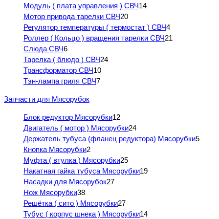
Модуль ( плата управления ) СВЧ
14
Мотор привода тарелки СВЧ
20
Регулятор температуры ( термостат ) СВЧ
4
Роллер ( Кольцо ) вращения тарелки СВЧ
21
Слюда СВЧ
6
Тарелка ( блюдо ) СВЧ
24
Трансформатор СВЧ
10
Тэн-лампа гриля СВЧ
7
Запчасти для Мясорубок
Блок редуктор Мясорубки
12
Двигатель ( мотор ) Мясорубки
24
Держатель тубуса (фланец редуктора) Мясорубки
5
Кнопка Мясорубки
2
Муфта ( втулка ) Мясорубки
25
Накатная гайка тубуса Мясорубки
19
Насадки для Мясорубок
27
Нож Мясорубки
38
Решётка ( сито ) Мясорубки
27
Тубус ( корпус шнека ) Мясорубки
14