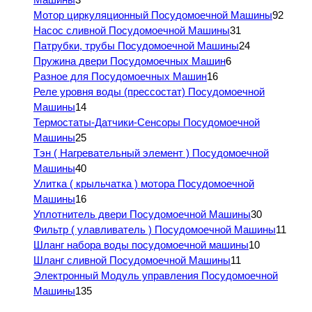
Мотор циркуляционный Посудомоечной Машины
92
Насос сливной Посудомоечной Машины
31
Патрубки, трубы Посудомоечной Машины
24
Пружина двери Посудомоечных Машин
6
Разное для Посудомоечных Машин
16
Реле уровня воды (прессостат) Посудомоечной
Машины
14
Термостаты-Датчики-Сенсоры Посудомоечной
Машины
25
Тэн ( Нагревательный элемент ) Посудомоечной
Машины
40
Улитка ( крыльчатка ) мотора Посудомоечной
Машины
16
Уплотнитель двери Посудомоечной Машины
30
Фильтр ( улавливатель ) Посудомоечной Машины
11
Шланг набора воды посудомоечной машины
10
Шланг сливной Посудомоечной Машины
11
Электронный Модуль управления Посудомоечной
Машины
135