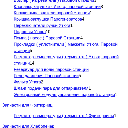
Бойлер ( нагреватель ) Паровой станции
3
Клапаны, катушки - Утюга, паровой станции
8
Кнопки выключатели паровой станции
1
Крышка-заглушка Парогенератора
4
Переключатели ручки Утюга
1
Подошвы Утюга
10
Помпа ( насос ) Паровой Станции
4
Прокладки ( уплотнители ) манжеты Утюга, Паровой
станции
5
Регулятор температуры ( термостат ) Утюга, паровой
станции
14
Резервуар для воды паровой станции
Реле давления Паровой станции
5
Фильтр Утюга
2
Шланг подачи пара для отпаривателя
1
Электронный модуль управления паровой станции
1
Запчасти для Фритюрниц
Регулятор температуры ( термостат ) Фритюрницы
1
Запчасти для Хлебопечек