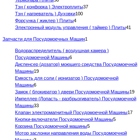
Тэн ( конфорка ) Электроплиты
37
Тэн ( нагреватель ) Духовки
100
Форсунка ( жиклер ) Плиты
4
Электронный модуль управления ( таймер ) Плиты
41
Запчасти для Посудомоечных Машин
1
Водораспределитель ( воздушная камера )
Посудомоечной Машины
6
Диспенсер (дозатор) моющего средства Посудомоечной
Машины
19
Емкость для соли ( ионизатор ) Посудомоечной
Машины
6
Замок ( блокиратор ) двери Посудомоечной Машины
19
Импеллер (Лопасть - разбрызгиватель) Посудомоечной
Машины
33
Клапан электромагнитный Посудомоечной Машины
17
Кнопки-включатели Посудомоечной Машины
5
Корзина Посудомоечной машины
5
Мотор заслонки направления воды Посудомоечной
Машины
3