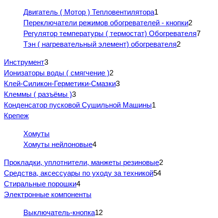
Двигатель ( Мотор ) Тепловентилятора
1
Переключатели режимов обогревателей - кнопки
2
Регулятор температуры ( термостат) Обогревателя
7
Тэн ( нагревательный элемент) обогревателя
2
Инструмент
3
Ионизаторы воды ( смягчение )
2
Клей-Силикон-Герметики-Смазки
3
Клеммы ( разъёмы )
3
Конденсатор пусковой Сушильной Машины
1
Крепеж
Хомуты
Хомуты нейлоновые
4
Прокладки, уплотнители, манжеты резиновые
2
Средства, аксессуары по уходу за техникой
54
Стиральные порошки
4
Электронные компоненты
Выключатель-кнопка
12