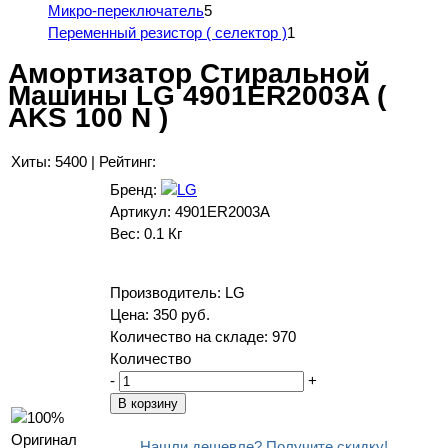
Микро-переключатель
5
Переменный резистор ( селектор )
1
Амортизатор Стиральной
Машины LG 4901ER2003A (
AKS 100 N )
Хиты:
5400
|
Рейтинг:
Бренд:
Артикул:
4901ER2003A
Вес:
0.1 Кг
Производитель:
LG
Цена:
350 руб.
Количество на складе:
970
Количество
-
+
Нашли дешевле? Получите скидку!