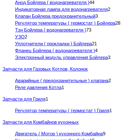
Анод Бойлера ( водонагревателя )
44
Индикаторная лампа для водонагревателя
2
Клапан Бойлера предохранительный
3
Регулятор температуры ( термостат ) Бойлера
28
Тэн Бойлера ( водонагревателя )
73
УЗО
2
Уплотнители ( прокладки ) Бойлера
21
Фланец Бойлера ( водонагревателя )
4
Электронный модуль управления Бойлера
3
Запчасти для Газовых Котлов, Колонок
Аварийные ( предохранительные ) клапана
2
Реле давления Котла
1
Запчасти для Гриля
1
Регулятор температуры ( термостат ) Гриля
1
Запчасти для Комбайнов кухонных
Двигатель ( Мотор ) кухонного Комбайна
9