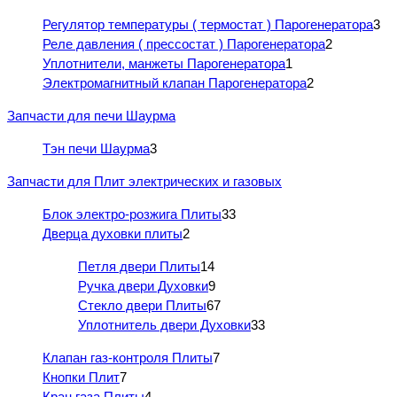
Регулятор температуры ( термостат ) Парогенератора
3
Реле давления ( прессостат ) Парогенератора
2
Уплотнители, манжеты Парогенератора
1
Электромагнитный клапан Парогенератора
2
Запчасти для печи Шаурма
Тэн печи Шаурма
3
Запчасти для Плит электрических и газовых
Блок электро-розжига Плиты
33
Дверца духовки плиты
2
Петля двери Плиты
14
Ручка двери Духовки
9
Стекло двери Плиты
67
Уплотнитель двери Духовки
33
Клапан газ-контроля Плиты
7
Кнопки Плит
7
Кран газа Плиты
4