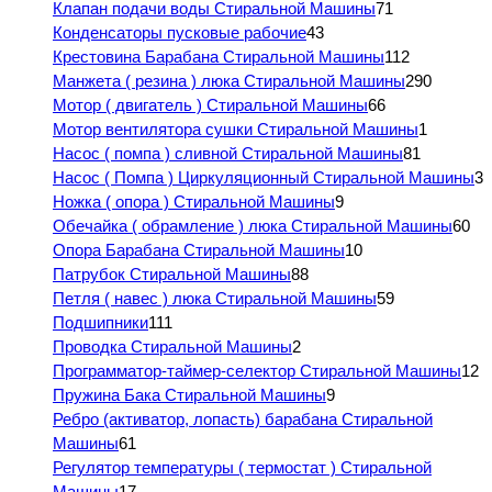
Клапан подачи воды Стиральной Машины
71
Конденсаторы пусковые рабочие
43
Крестовина Барабана Стиральной Машины
112
Манжета ( резина ) люка Стиральной Машины
290
Мотор ( двигатель ) Стиральной Машины
66
Мотор вентилятора сушки Стиральной Машины
1
Насос ( помпа ) сливной Стиральной Машины
81
Насос ( Помпа ) Циркуляционный Стиральной Машины
3
Ножка ( опора ) Стиральной Машины
9
Обечайка ( обрамление ) люка Стиральной Машины
60
Опора Барабана Стиральной Машины
10
Патрубок Стиральной Машины
88
Петля ( навес ) люка Стиральной Машины
59
Подшипники
111
Проводка Стиральной Машины
2
Программатор-таймер-селектор Стиральной Машины
12
Пружина Бака Стиральной Машины
9
Ребро (активатор, лопасть) барабана Стиральной
Машины
61
Регулятор температуры ( термостат ) Стиральной
Машины
17