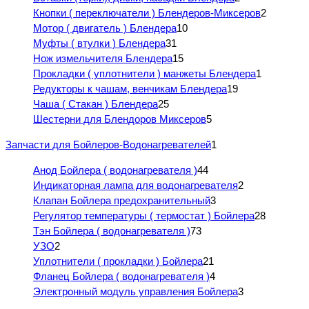
Кнопки ( переключатели ) Блендеров-Миксеров
2
Мотор ( двигатель ) Блендера
10
Муфты ( втулки ) Блендера
31
Нож измельчителя Блендера
15
Прокладки ( уплотнители ) манжеты Блендера
1
Редукторы к чашам, венчикам Блендера
19
Чаша ( Стакан ) Блендера
25
Шестерни для Блендоров Миксеров
5
Запчасти для Бойлеров-Водонагревателей
1
Анод Бойлера ( водонагревателя )
44
Индикаторная лампа для водонагревателя
2
Клапан Бойлера предохранительный
3
Регулятор температуры ( термостат ) Бойлера
28
Тэн Бойлера ( водонагревателя )
73
УЗО
2
Уплотнители ( прокладки ) Бойлера
21
Фланец Бойлера ( водонагревателя )
4
Электронный модуль управления Бойлера
3