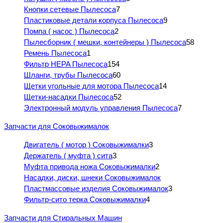
Кнопки сетевые Пылесоса
7
Пластиковые детали корпуса Пылесоса
9
Помпа ( насос ) Пылесоса
2
Пылесборник ( мешки, контейнеры ) Пылесоса
58
Ремень Пылесоса
1
Фильтр HEPA Пылесоса
154
Шланги, трубы Пылесоса
60
Щетки угольные для мотора Пылесоса
14
Щетки-насадки Пылесоса
52
Электронный модуль управления Пылесоса
7
Запчасти для Соковыжималок
Двигатель ( мотор ) Соковыжималки
3
Держатель ( муфта ) сита
3
Муфта привода ножа Соковыжималки
2
Насадки, диски, шнеки Соковыжималок
Пластмассовые изделия Соковыжималок
3
Фильтр-сито терка Соковыжималки
4
Запчасти для Стиральных Машин