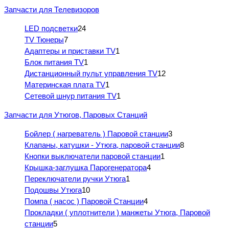
Запчасти для Телевизоров
LED подсветки
24
TV Тюнеры
7
Адаптеры и приставки TV
1
Блок питания TV
1
Дистанционный пульт управления TV
12
Материнская плата TV
1
Сетевой шнур питания TV
1
Запчасти для Утюгов, Паровых Станций
Бойлер ( нагреватель ) Паровой станции
3
Клапаны, катушки - Утюга, паровой станции
8
Кнопки выключатели паровой станции
1
Крышка-заглушка Парогенератора
4
Переключатели ручки Утюга
1
Подошвы Утюга
10
Помпа ( насос ) Паровой Станции
4
Прокладки ( уплотнители ) манжеты Утюга, Паровой
станции
5