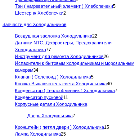
Тэн ( нагревательный элемент ) Хлебопечеки
5
Шестерня Хлебопечки
2
Запчасти для Холодильников
Воздушная заслонка Холодильника
22
Датчики NTC, Дефростеры, Предохранители
Холодильника
77
Инструмент для ремонта Холодильников
26
Испарители к бытовым холодильникам и морозильным
камерам
34
Клапан ( Соленоид ) Холодильника
5
Кнопка-Выключатель света Холодильника
40
Конденсатор ( Теплообменник ) Холодильника
7
Конденсатор пусковой
11
Корпусные детали Холодильника
Дверь Холодильника
7
Кронштейн ( петля двери ) Холодильника
15
Лампа Холодильника
25