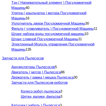
Тэн ( Нагревательный элемент ) Посудомоечной
Машины
40
Улитка ( крыльчатка ) мотора Посудомоечной
Машины
16
Уплотнитель двери Посудомоечной Машины
30
Фильтр ( улавливатель ) Посудомоечной Машины
11
Шланг набора воды посудомоечной машины
10
Шланг сливной Посудомоечной Машины
11
Электронный Модуль управления Посудомоечной
Машины
135
Запчасти для Пылесосов
Аккумуляторы Пылесосов
5
Двигатель ( мотор ) Пылесоса
86
Держатель ( рамка ) мешка Пылесоса
30
Запчасти для Пылесосов-роботов
Колесо робот-пылесоса
3
Щетки, валики, фильтра
3
Катушки ( кабель ) Пылесоса
3