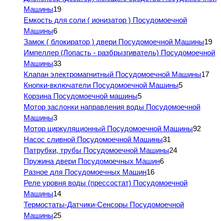
Машины
19
Емкость для соли ( ионизатор ) Посудомоечной
Машины
6
Замок ( блокиратор ) двери Посудомоечной Машины
19
Импеллер (Лопасть - разбрызгиватель) Посудомоечной
Машины
33
Клапан электромагнитный Посудомоечной Машины
17
Кнопки-включатели Посудомоечной Машины
5
Корзина Посудомоечной машины
5
Мотор заслонки направления воды Посудомоечной
Машины
3
Мотор циркуляционный Посудомоечной Машины
92
Насос сливной Посудомоечной Машины
31
Патрубки, трубы Посудомоечной Машины
24
Пружина двери Посудомоечных Машин
6
Разное для Посудомоечных Машин
16
Реле уровня воды (прессостат) Посудомоечной
Машины
14
Термостаты-Датчики-Сенсоры Посудомоечной
Машины
25