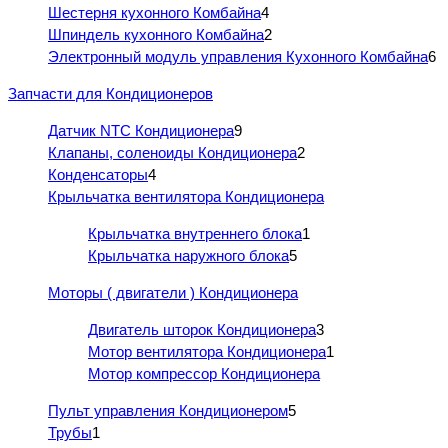
Шестерня кухонного Комбайна
4
Шпиндель кухонного Комбайна
2
Электронный модуль управления Кухонного Комбайна
6
Запчасти для Кондиционеров
Датчик NTC Кондиционера
9
Клапаны, соленоиды Кондиционера
2
Конденсаторы
4
Крыльчатка вентилятора Кондиционера
Крыльчатка внутреннего блока
1
Крыльчатка наружного блока
5
Моторы ( двигатели ) Кондиционера
Двигатель шторок Кондиционера
3
Мотор вентилятора Кондиционера
1
Мотор компрессор Кондиционера
Пульт управления Кондиционером
5
Трубы
1