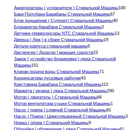
Амортизаторы ( успокоители ) Стиральной Машины
100
Баки-Полубаки-Барабаны Стиральной Машины
67
Блок подшипник ( Суппорт) Стиральной Машины
40
Блокиратор барабана Стиральной Машины
2
Датчики-термосенсоры NTC Стиральной Машины
13
Дверца ( Люк ) в сборе Стиральной Машины
19
Детали корпуса стиральной машины
5
Диспенсер ( Дозатор ) моющих средств
23
Замок ( устройство блокировки ) люка Стиральной
Машины
151
Клапан подачи воды Стиральной Машины
71
Конденсаторы пусковые рабочие
43
Крестовина Барабана Стиральной Машины
112
Манжета ( резина ) люка Стиральной Машины
290
Мотор ( двигатель ) Стиральной Машины
66
Мотор вентилятора сушки Стиральной Машины
1
Насос ( помпа ) сливной Стиральной Машины
81
Насос ( Помпа ) Циркуляционный Стиральной Машины
3
Ножка ( опора ) Стиральной Машины
9
Обечайка ( обрамление ) люка Стиральной Машины
61