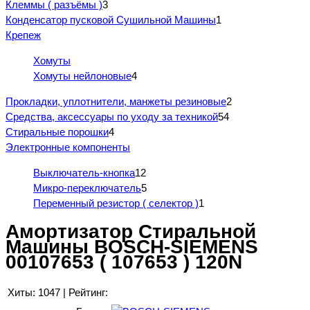
Клеммы ( разъёмы )
3
Конденсатор пусковой Сушильной Машины
1
Крепеж
Хомуты
Хомуты нейлоновые
4
Прокладки, уплотнители, манжеты резиновые
2
Средства, аксессуары по уходу за техникой
54
Стиральные порошки
4
Электронные компоненты
Выключатель-кнопка
12
Микро-переключатель
5
Переменный резистор ( селектор )
1
Амортизатор Стиральной
Машины BOSCH-SIEMENS
00107653 ( 107653 ) 120N
Хиты:
1047
|
Рейтинг: