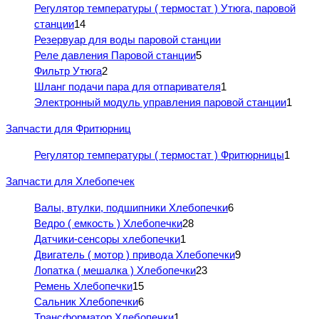
Регулятор температуры ( термостат ) Утюга, паровой
станции
14
Резервуар для воды паровой станции
Реле давления Паровой станции
5
Фильтр Утюга
2
Шланг подачи пара для отпаривателя
1
Электронный модуль управления паровой станции
1
Запчасти для Фритюрниц
Регулятор температуры ( термостат ) Фритюрницы
1
Запчасти для Хлебопечек
Валы, втулки, подшипники Хлебопечки
6
Ведро ( емкость ) Хлебопечки
28
Датчики-сенсоры хлебопечки
1
Двигатель ( мотор ) привода Хлебопечки
9
Лопатка ( мешалка ) Хлебопечки
23
Ремень Хлебопечки
15
Сальник Хлебопечки
6
Трансформатор Хлебопечки
1