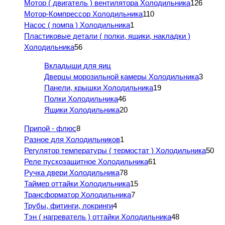
Мотор ( двигатель ) вентилятора Холодильника
126
Мотор-Компрессор Холодильника
110
Насос ( помпа ) Холодильника
1
Пластиковые детали ( полки, ящики, накладки )
Холодильника
56
Вкладыши для яиц
Дверцы морозильной камеры Холодильника
3
Панели, крышки Холодильника
19
Полки Холодильника
46
Ящики Холодильника
20
Припой - флюс
8
Разное для Холодильников
1
Регулятор температуры ( термостат ) Холодильника
50
Реле пускозащитное Холодильника
61
Ручка двери Холодильника
78
Таймер оттайки Холодильника
15
Трансформатор Холодильника
7
Трубы, фитинги, локринги
4
Тэн ( нагреватель ) оттайки Холодильника
48