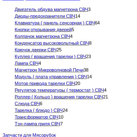
Двигатель обдува магнетрона СВЧ
3
Диоды-предохранители СВЧ
14
Клавиатура ( панель сенсорная ) СВЧ
64
Кнопки открывания дверей
5
Колпачок магнетрона СВЧ
4
Конденсатор высоковольтный СВЧ
8
Крючок дверки СВЧ
25
Куплер ( вращения тарелки ) СВЧ
23
Лампа СВЧ
4
Магнетрон Микроволновой Печи
38
Модуль ( плата управления ) СВЧ
14
Мотор привода тарелки СВЧ
20
Регулятор температуры ( термостат ) СВЧ
4
Роллер ( Кольцо ) вращения тарелки СВЧ
21
Слюда СВЧ
6
Тарелка ( блюдо ) СВЧ
24
Трансформатор СВЧ
10
Тэн-лампа гриля СВЧ
7
Запчасти для Мясорубок