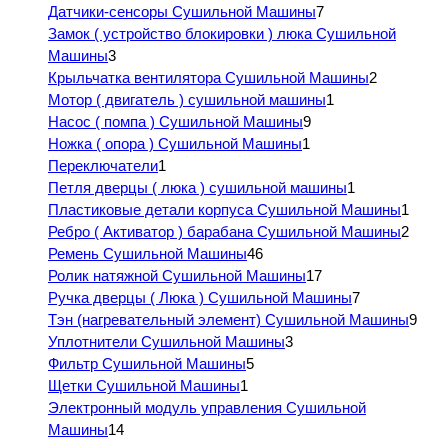
Датчики-сенсоры Сушильной Машины
7
Замок ( устройство блокировки ) люка Сушильной
Машины
3
Крыльчатка вентилятора Сушильной Машины
2
Мотор ( двигатель ) сушильной машины
1
Насос ( помпа ) Сушильной Машины
9
Ножка ( опора ) Сушильной Машины
1
Переключатели
1
Петля дверцы ( люка ) сушильной машины
1
Пластиковые детали корпуса Сушильной Машины
1
Ребро ( Активатор ) барабана Сушильной Машины
2
Ремень Сушильной Машины
46
Ролик натяжной Сушильной Машины
17
Ручка дверцы ( Люка ) Сушильной Машины
7
Тэн (нагревательный элемент) Сушильной Машины
9
Уплотнители Сушильной Машины
3
Фильтр Сушильной Машины
5
Щетки Сушильной Машины
1
Электронный модуль управления Сушильной
Машины
14