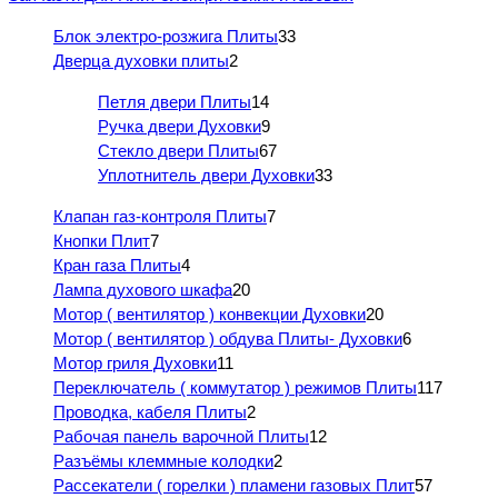
Блок электро-розжига Плиты
33
Дверца духовки плиты
2
Петля двери Плиты
14
Ручка двери Духовки
9
Стекло двери Плиты
67
Уплотнитель двери Духовки
33
Клапан газ-контроля Плиты
7
Кнопки Плит
7
Кран газа Плиты
4
Лампа духового шкафа
20
Мотор ( вентилятор ) конвекции Духовки
20
Мотор ( вентилятор ) обдува Плиты- Духовки
6
Мотор гриля Духовки
11
Переключатель ( коммутатор ) режимов Плиты
117
Проводка, кабеля Плиты
2
Рабочая панель варочной Плиты
12
Разъёмы клеммные колодки
2
Рассекатели ( горелки ) пламени газовых Плит
57