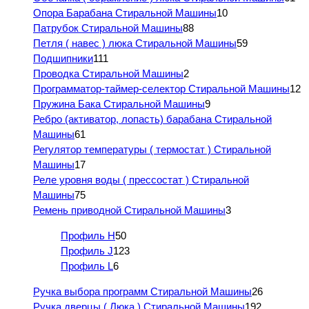
Опора Барабана Стиральной Машины
10
Патрубок Стиральной Машины
88
Петля ( навес ) люка Стиральной Машины
59
Подшипники
111
Проводка Стиральной Машины
2
Программатор-таймер-селектор Стиральной Машины
12
Пружина Бака Стиральной Машины
9
Ребро (активатор, лопасть) барабана Стиральной
Машины
61
Регулятор температуры ( термостат ) Стиральной
Машины
17
Реле уровня воды ( прессостат ) Стиральной
Машины
75
Ремень приводной Стиральной Машины
3
Профиль H
50
Профиль J
123
Профиль L
6
Ручка выбора программ Стиральной Машины
26
Ручка дверцы ( Люка ) Стиральной Машины
192