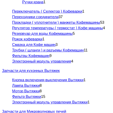
Ручки крана
1
Переключатель ( Селектор ) Кофеварки
1
Переходники соединители
37
Прокладки ( уплотнители ) манжеты Кофемашины
53
Регулятор температуры ( термостат ) Кофе машины
4
Резервуар для воды Кофемашины
5
Рожок кофеварки
1
Смазка для Кофе машин
3
Трубки ( шланги ) и разъемы Кофемашин
11
Фильтры Кофемашин
9
Электронный модуль управления
4
Запчасти для кухонных Вытяжек
Кнопка включения-выключения Вытяжки
1
Лампа Вытяжки
8
Мотор Вытяжки
8
Фильтр Вытяжки
15
Электронный модуль управления Вытяжки
1
Запчасти для Микроволновых печей