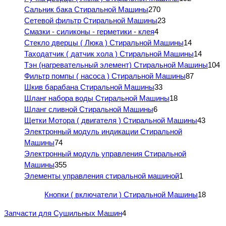
Сальник бака Стиральной Машины
270
Сетевой фильтр Стиральной Машины
23
Смазки - силиконы - герметики - клея
4
Стекло дверцы ( Люка ) Стиральной Машины
14
Таходатчик ( датчик хола ) Стиральной Машины
14
Тэн (нагревательный элемент) Стиральной Машины
104
Фильтр помпы ( насоса ) Стиральной Машины
87
Шкив барабана Стиральной Машины
33
Шланг набора воды Стиральной Машины
18
Шланг сливной Стиральной Машины
6
Щетки Мотора ( двигателя ) Стиральной Машины
43
Электронный модуль индикации Стиральной
Машины
74
Электронный модуль управления Стиральной
Машины
355
Элементы управления стиральной машиной
1
Кнопки ( включатели ) Стиральной Машины
18
Запчасти для Сушильных Машин
4