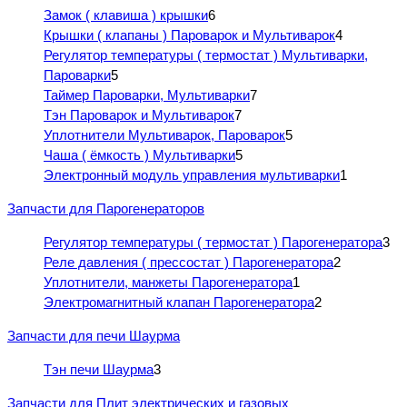
Замок ( клавиша ) крышки
6
Крышки ( клапаны ) Пароварок и Мультиварок
4
Регулятор температуры ( термостат ) Мультиварки,
Пароварки
5
Таймер Пароварки, Мультиварки
7
Тэн Пароварок и Мультиварок
7
Уплотнители Мультиварок, Пароварок
5
Чаша ( ёмкость ) Мультиварки
5
Электронный модуль управления мультиварки
1
Запчасти для Парогенераторов
Регулятор температуры ( термостат ) Парогенератора
3
Реле давления ( прессостат ) Парогенератора
2
Уплотнители, манжеты Парогенератора
1
Электромагнитный клапан Парогенератора
2
Запчасти для печи Шаурма
Тэн печи Шаурма
3
Запчасти для Плит электрических и газовых