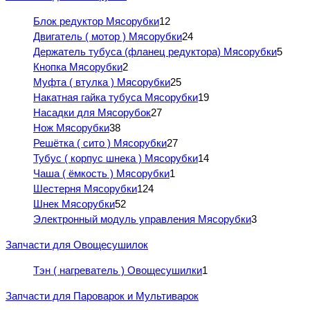
Блок редуктор Мясорубки
12
Двигатель ( мотор ) Мясорубки
24
Держатель тубуса (фланец редуктора) Мясорубки
5
Кнопка Мясорубки
2
Муфта ( втулка ) Мясорубки
25
Накатная гайка тубуса Мясорубки
19
Насадки для Мясорубок
27
Нож Мясорубки
38
Решётка ( сито ) Мясорубки
27
Тубус ( корпус шнека ) Мясорубки
14
Чаша ( ёмкость ) Мясорубки
1
Шестерня Мясорубки
124
Шнек Мясорубки
52
Электронный модуль управления Мясорубки
3
Запчасти для Овощесушилок
Тэн ( нагреватель ) Овощесушилки
1
Запчасти для Пароварок и Мультиварок