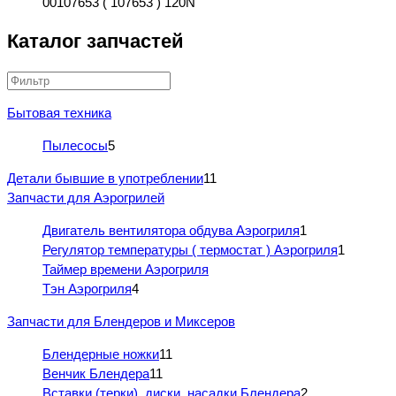
00107653 ( 107653 ) 120N
Каталог запчастей
Бытовая техника
Пылесосы
5
Детали бывшие в употреблении
11
Запчасти для Аэрогрилей
Двигатель вентилятора обдува Аэрогриля
1
Регулятор температуры ( термостат ) Аэрогриля
1
Таймер времени Аэрогриля
Тэн Аэрогриля
4
Запчасти для Блендеров и Миксеров
Блендерные ножки
11
Венчик Блендера
11
Вставки (терки), диски, насадки Блендера
2