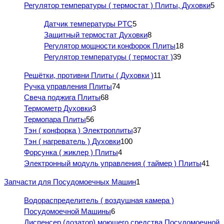
Регулятор температуры ( термостат ) Плиты, Духовки
5
Датчик температуры PTC
5
Защитный термостат Духовки
8
Регулятор мощности конфорок Плиты
18
Регулятор температуры ( термостат )
39
Решётки, противни Плиты ( Духовки )
11
Ручка управления Плиты
74
Свеча поджига Плиты
68
Термометр Духовки
3
Термопара Плиты
56
Тэн ( конфорка ) Электроплиты
37
Тэн ( нагреватель ) Духовки
100
Форсунка ( жиклер ) Плиты
4
Электронный модуль управления ( таймер ) Плиты
41
Запчасти для Посудомоечных Машин
1
Водораспределитель ( воздушная камера )
Посудомоечной Машины
6
Диспенсер (дозатор) моющего средства Посудомоечной