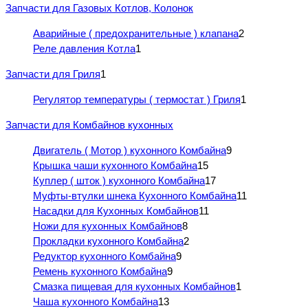
Запчасти для Газовых Котлов, Колонок
Аварийные ( предохранительные ) клапана
2
Реле давления Котла
1
Запчасти для Гриля
1
Регулятор температуры ( термостат ) Гриля
1
Запчасти для Комбайнов кухонных
Двигатель ( Мотор ) кухонного Комбайна
9
Крышка чаши кухонного Комбайна
15
Куплер ( шток ) кухонного Комбайна
17
Муфты-втулки шнека Кухонного Комбайна
11
Насадки для Кухонных Комбайнов
11
Ножи для кухонных Комбайнов
8
Прокладки кухонного Комбайна
2
Редуктор кухонного Комбайна
9
Ремень кухонного Комбайна
9
Смазка пищевая для кухонных Комбайнов
1
Чаша кухонного Комбайна
13