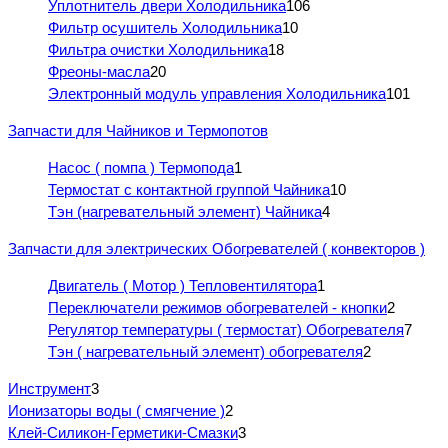
Уплотнитель двери Холодильника
106
Фильтр осушитель Холодильника
10
Фильтра очистки Холодильника
18
Фреоны-масла
20
Электронный модуль управления Холодильника
101
Запчасти для Чайников и Термопотов
Насос ( помпа ) Термопода
1
Термостат с контактной группой Чайника
10
Тэн (нагревательный элемент) Чайника
4
Запчасти для электрических Обогревателей ( конвекторов )
Двигатель ( Мотор ) Тепловентилятора
1
Переключатели режимов обогревателей - кнопки
2
Регулятор температуры ( термостат) Обогревателя
7
Тэн ( нагревательный элемент) обогревателя
2
Инструмент
3
Ионизаторы воды ( смягчение )
2
Клей-Силикон-Герметики-Смазки
3