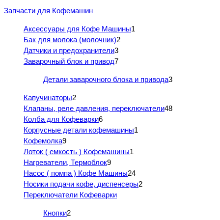
Запчасти для Кофемашин
Аксессуары для Кофе Машины
1
Бак для молока (молочник)
2
Датчики и предохранители
3
Заварочный блок и привод
7
Детали заварочного блока и привода
3
Капучинаторы
2
Клапаны, реле давления, переключатели
48
Колба для Кофеварки
6
Корпусные детали кофемашины
1
Кофемолка
9
Лоток ( емкость ) Кофемашины
1
Нагреватели, Термоблок
9
Насос ( помпа ) Кофе Машины
24
Носики подачи кофе, диспенсеры
2
Переключатели Кофеварки
Кнопки
2