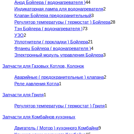
Анод Бойлера ( водонагревателя )
44
Индикаторная лампа для водонагревателя
2
Клапан Бойлера предохранительный
3
Регулятор температуры ( термостат ) Бойлера
28
Тэн Бойлера ( водонагревателя )
73
УЗО
2
Уплотнители ( прокладки ) Бойлера
21
Фланец Бойлера ( водонагревателя )
4
Электронный модуль управления Бойлера
3
Запчасти для Газовых Котлов, Колонок
Аварийные ( предохранительные ) клапана
2
Реле давления Котла
1
Запчасти для Гриля
1
Регулятор температуры ( термостат ) Гриля
1
Запчасти для Комбайнов кухонных
Двигатель ( Мотор ) кухонного Комбайна
9