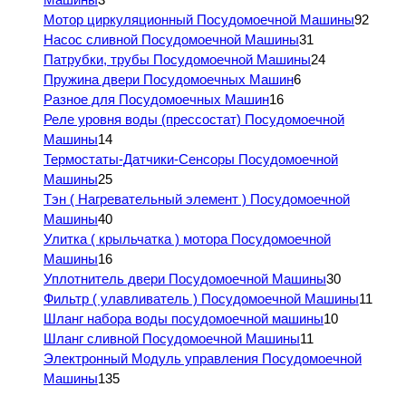
Мотор циркуляционный Посудомоечной Машины
92
Насос сливной Посудомоечной Машины
31
Патрубки, трубы Посудомоечной Машины
24
Пружина двери Посудомоечных Машин
6
Разное для Посудомоечных Машин
16
Реле уровня воды (прессостат) Посудомоечной
Машины
14
Термостаты-Датчики-Сенсоры Посудомоечной
Машины
25
Тэн ( Нагревательный элемент ) Посудомоечной
Машины
40
Улитка ( крыльчатка ) мотора Посудомоечной
Машины
16
Уплотнитель двери Посудомоечной Машины
30
Фильтр ( улавливатель ) Посудомоечной Машины
11
Шланг набора воды посудомоечной машины
10
Шланг сливной Посудомоечной Машины
11
Электронный Модуль управления Посудомоечной
Машины
135