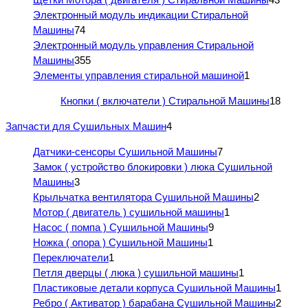
Электронный модуль индикации Стиральной
Машины
74
Электронный модуль управления Стиральной
Машины
355
Элементы управления стиральной машиной
1
Кнопки ( включатели ) Стиральной Машины
18
Запчасти для Сушильных Машин
4
Датчики-сенсоры Сушильной Машины
7
Замок ( устройство блокировки ) люка Сушильной
Машины
3
Крыльчатка вентилятора Сушильной Машины
2
Мотор ( двигатель ) сушильной машины
1
Насос ( помпа ) Сушильной Машины
9
Ножка ( опора ) Сушильной Машины
1
Переключатели
1
Петля дверцы ( люка ) сушильной машины
1
Пластиковые детали корпуса Сушильной Машины
1
Ребро ( Активатор ) барабана Сушильной Машины
2