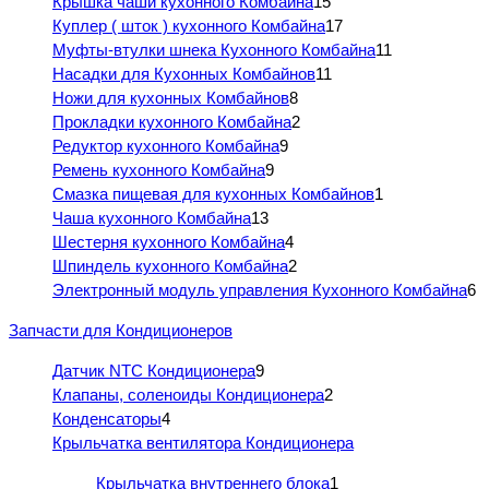
Крышка чаши кухонного Комбайна
15
Куплер ( шток ) кухонного Комбайна
17
Муфты-втулки шнека Кухонного Комбайна
11
Насадки для Кухонных Комбайнов
11
Ножи для кухонных Комбайнов
8
Прокладки кухонного Комбайна
2
Редуктор кухонного Комбайна
9
Ремень кухонного Комбайна
9
Смазка пищевая для кухонных Комбайнов
1
Чаша кухонного Комбайна
13
Шестерня кухонного Комбайна
4
Шпиндель кухонного Комбайна
2
Электронный модуль управления Кухонного Комбайна
6
Запчасти для Кондиционеров
Датчик NTC Кондиционера
9
Клапаны, соленоиды Кондиционера
2
Конденсаторы
4
Крыльчатка вентилятора Кондиционера
Крыльчатка внутреннего блока
1