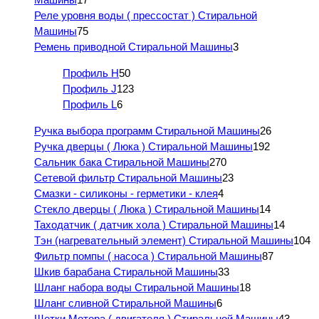
Реле уровня воды ( прессостат ) Стиральной
Машины
75
Ремень приводной Стиральной Машины
3
Профиль H
50
Профиль J
123
Профиль L
6
Ручка выбора программ Стиральной Машины
26
Ручка дверцы ( Люка ) Стиральной Машины
192
Сальник бака Стиральной Машины
270
Сетевой фильтр Стиральной Машины
23
Смазки - силиконы - герметики - клея
4
Стекло дверцы ( Люка ) Стиральной Машины
14
Таходатчик ( датчик хола ) Стиральной Машины
14
Тэн (нагревательный элемент) Стиральной Машины
104
Фильтр помпы ( насоса ) Стиральной Машины
87
Шкив барабана Стиральной Машины
33
Шланг набора воды Стиральной Машины
18
Шланг сливной Стиральной Машины
6
Щетки Мотора ( двигателя ) Стиральной Машины
43