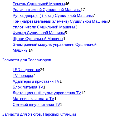
Ремень Сушильной Машины
46
Ролик натяжной Сушильной Машины
17
Ручка дверцы ( Люка ) Сушильной Машины
7
Тэн (нагревательный элемент) Сушильной Машины
9
Уплотнители Сушильной Машины
3
Фильтр Сушильной Машины
5
Щетки Сушильной Машины
1
Электронный модуль управления Сушильной
Машины
14
Запчасти для Телевизоров
LED подсветки
24
TV Тюнеры
7
Адаптеры и приставки TV
1
Блок питания TV
1
Дистанционный пульт управления TV
12
Материнская плата TV
1
Сетевой шнур питания TV
1
Запчасти для Утюгов, Паровых Станций