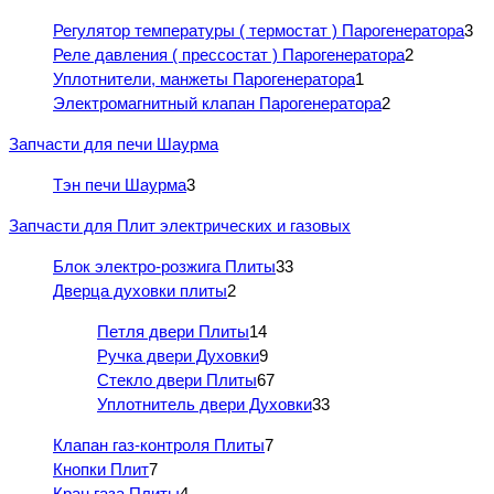
Регулятор температуры ( термостат ) Парогенератора
3
Реле давления ( прессостат ) Парогенератора
2
Уплотнители, манжеты Парогенератора
1
Электромагнитный клапан Парогенератора
2
Запчасти для печи Шаурма
Тэн печи Шаурма
3
Запчасти для Плит электрических и газовых
Блок электро-розжига Плиты
33
Дверца духовки плиты
2
Петля двери Плиты
14
Ручка двери Духовки
9
Стекло двери Плиты
67
Уплотнитель двери Духовки
33
Клапан газ-контроля Плиты
7
Кнопки Плит
7
Кран газа Плиты
4