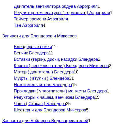
Двигатель вентилятора обдува Аэрогриля
1
Регулятор температуры ( термостат ) Аэрогриля
1
Таймер времени Аэрогриля
Тэн Аэрогриля
4
Запчасти для Блендеров и Миксеров
Блендерные ножки
11
Венчик Блендера
11
Вставки (терки), диски, насадки Блендера
2
Кнопки ( переключатели ) Блендеров-Миксеров
2
Мотор ( двигатель ) Блендера
10
Муфты ( втулки ) Блендера
31
Нож измельчителя Блендера
15
Прокладки ( уплотнители ) манжеты Блендера
1
Редукторы к чашам, венчикам Блендера
19
Чаша ( Стакан ) Блендера
25
Шестерни для Блендоров Миксеров
5
Запчасти для Бойлеров-Водонагревателей
1