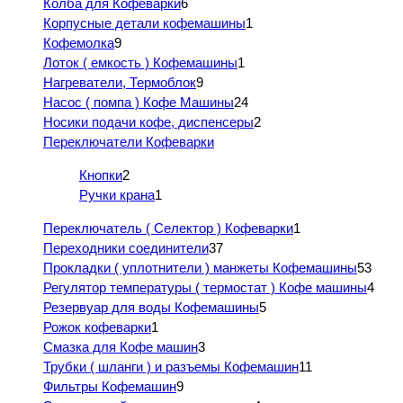
Колба для Кофеварки
6
Корпусные детали кофемашины
1
Кофемолка
9
Лоток ( емкость ) Кофемашины
1
Нагреватели, Термоблок
9
Насос ( помпа ) Кофе Машины
24
Носики подачи кофе, диспенсеры
2
Переключатели Кофеварки
Кнопки
2
Ручки крана
1
Переключатель ( Селектор ) Кофеварки
1
Переходники соединители
37
Прокладки ( уплотнители ) манжеты Кофемашины
53
Регулятор температуры ( термостат ) Кофе машины
4
Резервуар для воды Кофемашины
5
Рожок кофеварки
1
Смазка для Кофе машин
3
Трубки ( шланги ) и разъемы Кофемашин
11
Фильтры Кофемашин
9