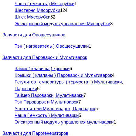
Чаша ( ёмкость ) Мясорубки
1
Шестерня Мясорубки
124
Шнек Мясорубки
52
Электронный модуль управления Мясорубки
3
Запчасти для Овощесушилок
Тэн ( нагреватель ) Овощесушилки
1
Запчасти для Пароварок и Мультиварок
Замок ( клавиша ) крышки
6
Крышки ( клапаны ) Пароварок и Мультиварок
4
Регулятор температуры ( термостат ) Мультиварки,
Пароварки
5
Таймер Пароварки, Мультиварки
7
Тэн Пароварок и Мультиварок
7
Уплотнители Мультиварок, Пароварок
5
Чаша ( ёмкость ) Мультиварки
5
Электронный модуль управления мультиварки
1
Запчасти для Парогенераторов