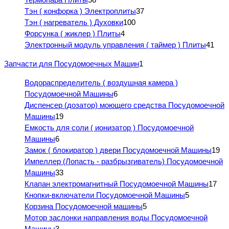
Тэн ( конфорка ) Электроплиты
37
Тэн ( нагреватель ) Духовки
100
Форсунка ( жиклер ) Плиты
4
Электронный модуль управления ( таймер ) Плиты
41
Запчасти для Посудомоечных Машин
1
Водораспределитель ( воздушная камера )
Посудомоечной Машины
6
Диспенсер (дозатор) моющего средства Посудомоечной
Машины
19
Емкость для соли ( ионизатор ) Посудомоечной
Машины
6
Замок ( блокиратор ) двери Посудомоечной Машины
19
Импеллер (Лопасть - разбрызгиватель) Посудомоечной
Машины
33
Клапан электромагнитный Посудомоечной Машины
17
Кнопки-включатели Посудомоечной Машины
5
Корзина Посудомоечной машины
5
Мотор заслонки направления воды Посудомоечной
Машины
3