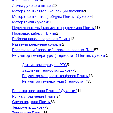
Лампа духового шкафа
20
Мотор ( вентилятор ) конвекции Духовки
20
Мотор ( вентилятор ) обдува Плиты- Духовки
6
Мотор гриля Духовки
11
Переключатель ( коммутатор ) режимов Плиты
117
Проводка, кабеля Плиты
2
Рабочая панель варочной Плиты
12
Разъёмы клеммные колодки
2
Рассекатели ( горелки ) пламени газовых Плит
57
Регулятор температуры ( термостат ) Плиты, Духовки
5
Датчик температуры PTC
5
Защитный термостат Духовки
8
Регулятор мощности конфорок Плиты
18
Регулятор температуры ( термостат )
39
Решётки, противни Плиты ( Духовки )
11
Ручка управления Плиты
74
Свеча поджига Плиты
68
Термометр Духовки
3
Термопара Плиты
56