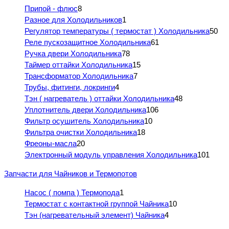
Припой - флюс
8
Разное для Холодильников
1
Регулятор температуры ( термостат ) Холодильника
50
Реле пускозащитное Холодильника
61
Ручка двери Холодильника
78
Таймер оттайки Холодильника
15
Трансформатор Холодильника
7
Трубы, фитинги, локринги
4
Тэн ( нагреватель ) оттайки Холодильника
48
Уплотнитель двери Холодильника
106
Фильтр осушитель Холодильника
10
Фильтра очистки Холодильника
18
Фреоны-масла
20
Электронный модуль управления Холодильника
101
Запчасти для Чайников и Термопотов
Насос ( помпа ) Термопода
1
Термостат с контактной группой Чайника
10
Тэн (нагревательный элемент) Чайника
4