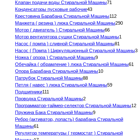
Клапан подачи воды Стиральной Машины
71
Конденсаторы пусковые рабочие
43
Крестовина Барабана Стиральной Машины
112
Манжета ( резина ) люка Стиральной Машины
290
Мотор ( двигатель ) Стиральной Машины
66
Мотор вентилятора сушки Стиральной Машины
1
Насос ( помпа ) сливной Стиральной Машины
81
Насос ( Помпа ) Циркуляционный Стиральной Машины
3
Ножка ( опора ) Стиральной Машины
9
Обечайка ( обрамление ) люка Стиральной Машины
61
Опора Барабана Стиральной Машины
10
Патрубок Стиральной Машины
88
Петля ( навес ) люка Стиральной Машины
59
Подшипники
111
Проводка Стиральной Машины
2
Программатор-таймер-селектор Стиральной Машины
12
Пружина Бака Стиральной Машины
9
Ребро (активатор, лопасть) барабана Стиральной
Машины
61
Регулятор температуры ( термостат ) Стиральной
Машины
17