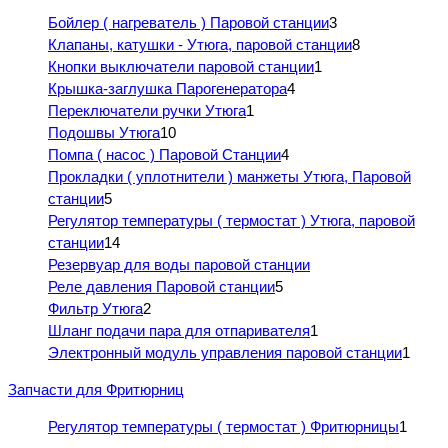
Бойлер ( нагреватель ) Паровой станции
3
Клапаны, катушки - Утюга, паровой станции
8
Кнопки выключатели паровой станции
1
Крышка-заглушка Парогенератора
4
Переключатели ручки Утюга
1
Подошвы Утюга
10
Помпа ( насос ) Паровой Станции
4
Прокладки ( уплотнители ) манжеты Утюга, Паровой
станции
5
Регулятор температуры ( термостат ) Утюга, паровой
станции
14
Резервуар для воды паровой станции
Реле давления Паровой станции
5
Фильтр Утюга
2
Шланг подачи пара для отпаривателя
1
Электронный модуль управления паровой станции
1
Запчасти для Фритюрниц
Регулятор температуры ( термостат ) Фритюрницы
1