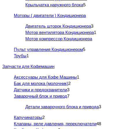
Крыльчатка наружного блока
5
Моторы ( двигатели ) Кондиционера
Двигатель шторок Кондиционера
3
Мотор вентилятора Кондиционера
1
Мотор компрессор Кондиционера
Пульт управления Кондиционером
5
Трубы
1
Запчасти для Кофемашин
Аксессуары для Кофе Машины
1
Бак для молока (молочник)
2
Датчики и предохранители
3
Заварочный блок и привод
7
Детали заварочного блока и привода
3
Капучинаторы
2
Клапаны, реле давления, переключатели
48