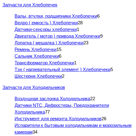
Запчасти для Хлебопечек
Валы, втулки, подшипники Хлебопечки
6
Ведро ( емкость ) Хлебопечки
28
Датчики-сенсоры хлебопечки
1
Двигатель ( мотор ) привода Хлебопечки
9
Лопатка ( мешалка ) Хлебопечки
23
Ремень Хлебопечки
15
Сальник Хлебопечки
6
Трансформатор Хлебопечки
1
Тэн ( нагревательный элемент ) Хлебопечеки
5
Шестерня Хлебопечки
2
Запчасти для Холодильников
Воздушная заслонка Холодильника
22
Датчики NTC, Дефростеры, Предохранители
Холодильника
77
Инструмент для ремонта Холодильников
26
Испарители к бытовым холодильникам и морозильным
камерам
34