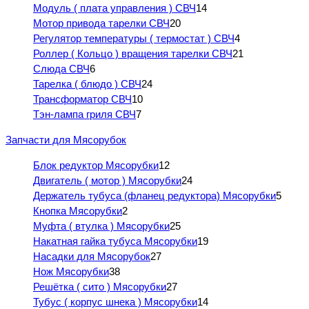
Модуль ( плата управления ) СВЧ
14
Мотор привода тарелки СВЧ
20
Регулятор температуры ( термостат ) СВЧ
4
Роллер ( Кольцо ) вращения тарелки СВЧ
21
Слюда СВЧ
6
Тарелка ( блюдо ) СВЧ
24
Трансформатор СВЧ
10
Тэн-лампа гриля СВЧ
7
Запчасти для Мясорубок
Блок редуктор Мясорубки
12
Двигатель ( мотор ) Мясорубки
24
Держатель тубуса (фланец редуктора) Мясорубки
5
Кнопка Мясорубки
2
Муфта ( втулка ) Мясорубки
25
Накатная гайка тубуса Мясорубки
19
Насадки для Мясорубок
27
Нож Мясорубки
38
Решётка ( сито ) Мясорубки
27
Тубус ( корпус шнека ) Мясорубки
14