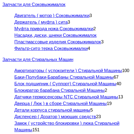
Запчасти для Соковыжималок
Двигатель ( мотор ) Соковыжималки
3
Держатель ( муфта ) сита
3
Муфта привода ножа Соковыжималки
2
Насадки, диски, шнеки Соковыжималок
Пластмассовые изделия Соковыжималок
3
Фильтр-сито терка Соковыжималки
4
Запчасти для Стиральных Машин
Амортизаторы ( успокоители ) Стиральной Машины
100
Баки-Полубаки-Барабаны Стиральной Машины
67
Блок подшипник ( Суппорт) Стиральной Машины
40
Блокиратор барабана Стиральной Машины
2
Датчики-термосенсоры NTC Стиральной Машины
13
Дверца ( Люк ) в сборе Стиральной Машины
19
Детали корпуса стиральной машины
5
Диспенсер ( Дозатор ) моющих средств
23
Замок ( устройство блокировки ) люка Стиральной
Машины
151