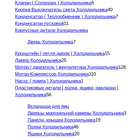
Клапан ( Соленоид ) Холодильника
5
Кнопка-Выключатель света Холодильника
40
Конденсатор ( Теплообменник ) Холодильника
7
Конденсатор пусковой
11
Корпусные детали Холодильника
Дверь Холодильника
7
Кронштейн ( петля двери ) Холодильника
15
Лампа Холодильника
25
Мотор ( двигатель ) вентилятора Холодильника
126
Мотор-Компрессор Холодильника
110
Насос ( помпа ) Холодильника
1
Пластиковые детали ( полки, ящики, накладки )
Холодильника
56
Вкладыши для яиц
Дверцы морозильной камеры Холодильника
3
Панели, крышки Холодильника
19
Полки Холодильника
46
Ящики Холодильника
20