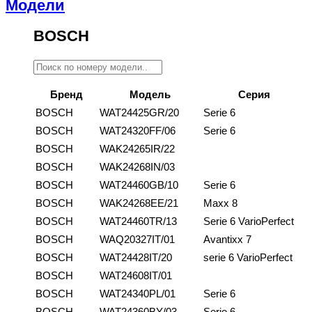
Модели
BOSCH
Бренд
Модель
Серия
BOSCH
WAT24425GR/20
Serie 6
BOSCH
WAT24320FF/06
Serie 6
BOSCH
WAK24265IR/22
BOSCH
WAK24268IN/03
BOSCH
WAT24460GB/10
Serie 6
BOSCH
WAK24268EE/21
Maxx 8
BOSCH
WAT24460TR/13
Serie 6 VarioPerfect
BOSCH
WAQ20327IT/01
Avantixx 7
BOSCH
WAT24428IT/20
serie 6 VarioPerfect
BOSCH
WAT24608IT/01
BOSCH
WAT24340PL/01
Serie 6
BOSCH
WAT24360BY/03
Serie 6