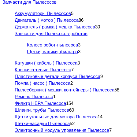
Запчасти для Пылесосов
Аккумуляторы Пылесосов
5
Двигатель ( мотор ) Пылесоса
86
Держатель ( рамка ) мешка Пылесоса
30
Запчасти для Пылесосов-роботов
Колесо робот-пылесоса
3
Щетки, валики, фильтра
3
Катушки ( кабель ) Пылесоса
3
Кнопки сетевые Пылесоса
7
Пластиковые детали корпуса Пылесоса
9
Помпа ( насос ) Пылесоса
2
Пылесборник ( мешки, контейнеры ) Пылесоса
58
Ремень Пылесоса
1
Фильтр HEPA Пылесоса
154
Шланги, трубы Пылесоса
60
Щетки угольные для мотора Пылесоса
14
Щетки-насадки Пылесоса
52
Электронный модуль управления Пылесоса
7