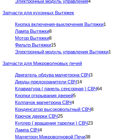
Электронный модуль управления
4
Запчасти для кухонных Вытяжек
Кнопка включения-выключения Вытяжки
1
Лампа Вытяжки
8
Мотор Вытяжки
8
Фильтр Вытяжки
15
Электронный модуль управления Вытяжки
1
Запчасти для Микроволновых печей
Двигатель обдува магнетрона СВЧ
3
Диоды-предохранители СВЧ
14
Клавиатура ( панель сенсорная ) СВЧ
64
Кнопки открывания дверей
5
Колпачок магнетрона СВЧ
4
Конденсатор высоковольтный СВЧ
8
Крючок дверки СВЧ
25
Куплер ( вращения тарелки ) СВЧ
23
Лампа СВЧ
4
Магнетрон Микроволновой Печи
38