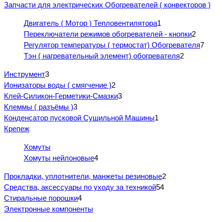
Запчасти для электрических Обогревателей ( конвекторов )
Двигатель ( Мотор ) Тепловентилятора
1
Переключатели режимов обогревателей - кнопки
2
Регулятор температуры ( термостат) Обогревателя
7
Тэн ( нагревательный элемент) обогревателя
2
Инструмент
3
Ионизаторы воды ( смягчение )
2
Клей-Силикон-Герметики-Смазки
3
Клеммы ( разъёмы )
3
Конденсатор пусковой Сушильной Машины
1
Крепеж
Хомуты
Хомуты нейлоновые
4
Прокладки, уплотнители, манжеты резиновые
2
Средства, аксессуары по уходу за техникой
54
Стиральные порошки
4
Электронные компоненты