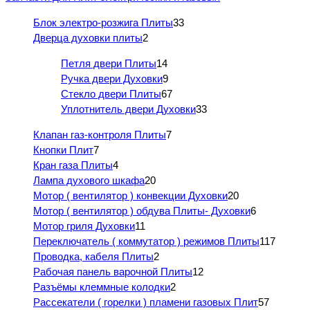
Блок электро-розжига Плиты
33
Дверца духовки плиты
2
Петля двери Плиты
14
Ручка двери Духовки
9
Стекло двери Плиты
67
Уплотнитель двери Духовки
33
Клапан газ-контроля Плиты
7
Кнопки Плит
7
Кран газа Плиты
4
Лампа духового шкафа
20
Мотор ( вентилятор ) конвекции Духовки
20
Мотор ( вентилятор ) обдува Плиты- Духовки
6
Мотор гриля Духовки
11
Переключатель ( коммутатор ) режимов Плиты
117
Проводка, кабеля Плиты
2
Рабочая панель варочной Плиты
12
Разъёмы клеммные колодки
2
Рассекатели ( горелки ) пламени газовых Плит
57