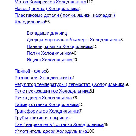
Мотор-Компрессор Холодильника
110
Насос ( помпа ) Холодильника
1
Пластиковые детали ( полки, ящики, накладки )
Холодильника
56
Вкладыши для яиц
Дверцы морозильной камеры Холодильника
3
Панели, крышки Холодильника
19
Полки Холодильника
46
Ящики Холодильника
20
Припой - флюс
8
Разное для Холодильников
1
Регулятор температуры ( термостат ) Холодильника
50
Реле пускозащитное Холодильника
61
Ручка двери Холодильника
78
Таймер оттайки Холодильника
15
Трансформатор Холодильника
7
Трубы, фитинги, локринги
4
Тэн ( нагреватель ) оттайки Холодильника
48
Уплотнитель двери Холодильника
106