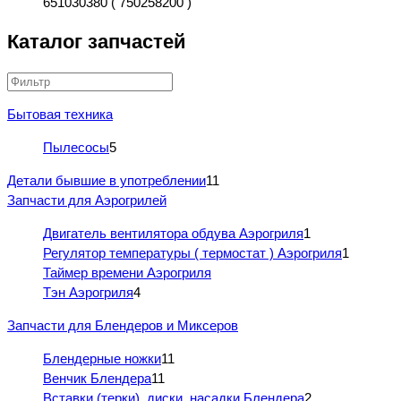
651030380 ( 750258200 )
Каталог запчастей
Бытовая техника
Пылесосы
5
Детали бывшие в употреблении
11
Запчасти для Аэрогрилей
Двигатель вентилятора обдува Аэрогриля
1
Регулятор температуры ( термостат ) Аэрогриля
1
Таймер времени Аэрогриля
Тэн Аэрогриля
4
Запчасти для Блендеров и Миксеров
Блендерные ножки
11
Венчик Блендера
11
Вставки (терки), диски, насадки Блендера
2