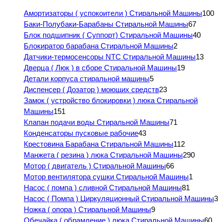
Амортизаторы ( успокоители ) Стиральной Машины
100
Баки-Полубаки-Барабаны Стиральной Машины
67
Блок подшипник ( Суппорт) Стиральной Машины
40
Блокиратор барабана Стиральной Машины
2
Датчики-термосенсоры NTC Стиральной Машины
13
Дверца ( Люк ) в сборе Стиральной Машины
19
Детали корпуса стиральной машины
5
Диспенсер ( Дозатор ) моющих средств
23
Замок ( устройство блокировки ) люка Стиральной
Машины
151
Клапан подачи воды Стиральной Машины
71
Конденсаторы пусковые рабочие
43
Крестовина Барабана Стиральной Машины
112
Манжета ( резина ) люка Стиральной Машины
290
Мотор ( двигатель ) Стиральной Машины
66
Мотор вентилятора сушки Стиральной Машины
1
Насос ( помпа ) сливной Стиральной Машины
81
Насос ( Помпа ) Циркуляционный Стиральной Машины
3
Ножка ( опора ) Стиральной Машины
9
Обечайка ( обрамление ) люка Стиральной Машины
60