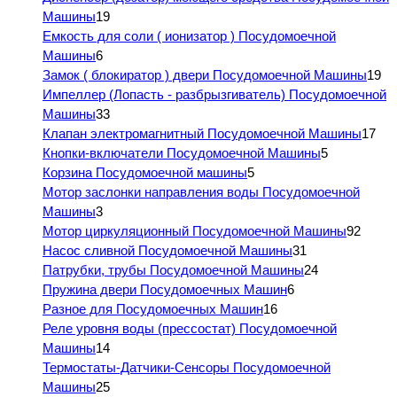
Машины
19
Емкость для соли ( ионизатор ) Посудомоечной
Машины
6
Замок ( блокиратор ) двери Посудомоечной Машины
19
Импеллер (Лопасть - разбрызгиватель) Посудомоечной
Машины
33
Клапан электромагнитный Посудомоечной Машины
17
Кнопки-включатели Посудомоечной Машины
5
Корзина Посудомоечной машины
5
Мотор заслонки направления воды Посудомоечной
Машины
3
Мотор циркуляционный Посудомоечной Машины
92
Насос сливной Посудомоечной Машины
31
Патрубки, трубы Посудомоечной Машины
24
Пружина двери Посудомоечных Машин
6
Разное для Посудомоечных Машин
16
Реле уровня воды (прессостат) Посудомоечной
Машины
14
Термостаты-Датчики-Сенсоры Посудомоечной
Машины
25