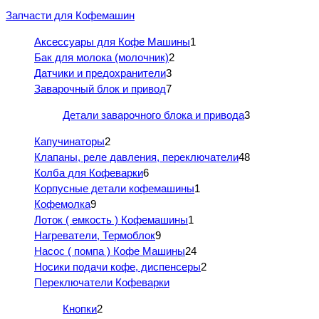
Запчасти для Кофемашин
Аксессуары для Кофе Машины
1
Бак для молока (молочник)
2
Датчики и предохранители
3
Заварочный блок и привод
7
Детали заварочного блока и привода
3
Капучинаторы
2
Клапаны, реле давления, переключатели
48
Колба для Кофеварки
6
Корпусные детали кофемашины
1
Кофемолка
9
Лоток ( емкость ) Кофемашины
1
Нагреватели, Термоблок
9
Насос ( помпа ) Кофе Машины
24
Носики подачи кофе, диспенсеры
2
Переключатели Кофеварки
Кнопки
2