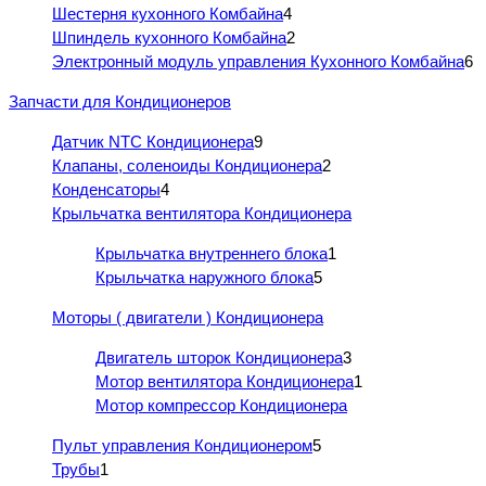
Шестерня кухонного Комбайна
4
Шпиндель кухонного Комбайна
2
Электронный модуль управления Кухонного Комбайна
6
Запчасти для Кондиционеров
Датчик NTC Кондиционера
9
Клапаны, соленоиды Кондиционера
2
Конденсаторы
4
Крыльчатка вентилятора Кондиционера
Крыльчатка внутреннего блока
1
Крыльчатка наружного блока
5
Моторы ( двигатели ) Кондиционера
Двигатель шторок Кондиционера
3
Мотор вентилятора Кондиционера
1
Мотор компрессор Кондиционера
Пульт управления Кондиционером
5
Трубы
1