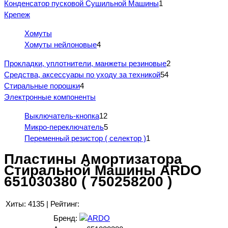
Конденсатор пусковой Сушильной Машины
1
Крепеж
Хомуты
Хомуты нейлоновые
4
Прокладки, уплотнители, манжеты резиновые
2
Средства, аксессуары по уходу за техникой
54
Стиральные порошки
4
Электронные компоненты
Выключатель-кнопка
12
Микро-переключатель
5
Переменный резистор ( селектор )
1
Пластины Амортизатора
Стиральной Машины ARDO
651030380 ( 750258200 )
Хиты:
4135
|
Рейтинг:
Бренд: