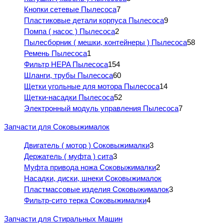
Кнопки сетевые Пылесоса
7
Пластиковые детали корпуса Пылесоса
9
Помпа ( насос ) Пылесоса
2
Пылесборник ( мешки, контейнеры ) Пылесоса
58
Ремень Пылесоса
1
Фильтр HEPA Пылесоса
154
Шланги, трубы Пылесоса
60
Щетки угольные для мотора Пылесоса
14
Щетки-насадки Пылесоса
52
Электронный модуль управления Пылесоса
7
Запчасти для Соковыжималок
Двигатель ( мотор ) Соковыжималки
3
Держатель ( муфта ) сита
3
Муфта привода ножа Соковыжималки
2
Насадки, диски, шнеки Соковыжималок
Пластмассовые изделия Соковыжималок
3
Фильтр-сито терка Соковыжималки
4
Запчасти для Стиральных Машин