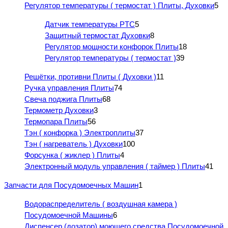
Регулятор температуры ( термостат ) Плиты, Духовки
5
Датчик температуры PTC
5
Защитный термостат Духовки
8
Регулятор мощности конфорок Плиты
18
Регулятор температуры ( термостат )
39
Решётки, противни Плиты ( Духовки )
11
Ручка управления Плиты
74
Свеча поджига Плиты
68
Термометр Духовки
3
Термопара Плиты
56
Тэн ( конфорка ) Электроплиты
37
Тэн ( нагреватель ) Духовки
100
Форсунка ( жиклер ) Плиты
4
Электронный модуль управления ( таймер ) Плиты
41
Запчасти для Посудомоечных Машин
1
Водораспределитель ( воздушная камера )
Посудомоечной Машины
6
Диспенсер (дозатор) моющего средства Посудомоечной