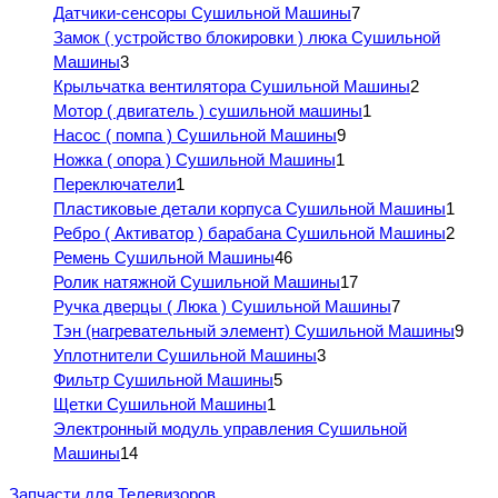
Датчики-сенсоры Сушильной Машины
7
Замок ( устройство блокировки ) люка Сушильной
Машины
3
Крыльчатка вентилятора Сушильной Машины
2
Мотор ( двигатель ) сушильной машины
1
Насос ( помпа ) Сушильной Машины
9
Ножка ( опора ) Сушильной Машины
1
Переключатели
1
Пластиковые детали корпуса Сушильной Машины
1
Ребро ( Активатор ) барабана Сушильной Машины
2
Ремень Сушильной Машины
46
Ролик натяжной Сушильной Машины
17
Ручка дверцы ( Люка ) Сушильной Машины
7
Тэн (нагревательный элемент) Сушильной Машины
9
Уплотнители Сушильной Машины
3
Фильтр Сушильной Машины
5
Щетки Сушильной Машины
1
Электронный модуль управления Сушильной
Машины
14
Запчасти для Телевизоров