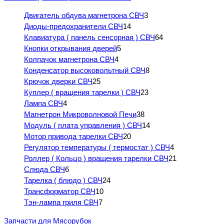
Двигатель обдува магнетрона СВЧ
3
Диоды-предохранители СВЧ
14
Клавиатура ( панель сенсорная ) СВЧ
64
Кнопки открывания дверей
5
Колпачок магнетрона СВЧ
4
Конденсатор высоковольтный СВЧ
8
Крючок дверки СВЧ
25
Куплер ( вращения тарелки ) СВЧ
23
Лампа СВЧ
4
Магнетрон Микроволновой Печи
38
Модуль ( плата управления ) СВЧ
14
Мотор привода тарелки СВЧ
20
Регулятор температуры ( термостат ) СВЧ
4
Роллер ( Кольцо ) вращения тарелки СВЧ
21
Слюда СВЧ
6
Тарелка ( блюдо ) СВЧ
24
Трансформатор СВЧ
10
Тэн-лампа гриля СВЧ
7
Запчасти для Мясорубок