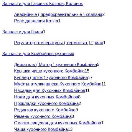
Запчасти для Газовых Котлов, Колонок
Аварийные ( предохранительные ) клапана
2
Реле давления Котла
1
Запчасти для Гриля
1
Регулятор температуры ( термостат ) Гриля
1
Запчасти для Комбайнов кухонных
Двигатель ( Мотор ) кухонного Комбайна
9
Крышка чаши кухонного Комбайна
15
Куплер ( шток ) кухонного Комбайна
17
Муфты-втулки шнека Кухонного Комбайна
11
Насадки для Кухонных Комбайнов
11
Ножи для кухонных Комбайнов
8
Прокладки кухонного Комбайна
2
Редуктор кухонного Комбайна
9
Ремень кухонного Комбайна
9
Смазка пищевая для кухонных Комбайнов
1
Чаша кухонного Комбайна
13