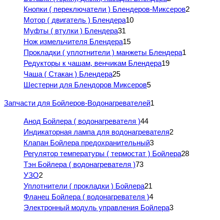
Кнопки ( переключатели ) Блендеров-Миксеров
2
Мотор ( двигатель ) Блендера
10
Муфты ( втулки ) Блендера
31
Нож измельчителя Блендера
15
Прокладки ( уплотнители ) манжеты Блендера
1
Редукторы к чашам, венчикам Блендера
19
Чаша ( Стакан ) Блендера
25
Шестерни для Блендоров Миксеров
5
Запчасти для Бойлеров-Водонагревателей
1
Анод Бойлера ( водонагревателя )
44
Индикаторная лампа для водонагревателя
2
Клапан Бойлера предохранительный
3
Регулятор температуры ( термостат ) Бойлера
28
Тэн Бойлера ( водонагревателя )
73
УЗО
2
Уплотнители ( прокладки ) Бойлера
21
Фланец Бойлера ( водонагревателя )
4
Электронный модуль управления Бойлера
3