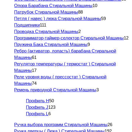
Опора Барабана Стиральной Машины
10
Патрубок Стиральной Машины
88
Петля ( навес ) люка Стиральной Машины
59
Подшипники
111
Проводка Стиральной Машины
2
Программатор-таймер-селектор Стиральной Машины
12
Пружина Бака Стиральной Машины
9
Ребро (активатор, лопасть) барабана Стиральной
Машины
61
Регулятор температуры ( термостат ) Стиральной
Машины
17
Реле уровня воды ( прессостат ) Стиральной
Машины
74
Ремень приводной Стиральной Машины
3
Профиль H
50
Профиль J
123
Профиль L
6
Ручка выбора программ Стиральной Машины
26
Ручка дверцы ( Люка ) Стиральной Машины
192