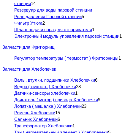
станции
14
Резервуар для воды паровой станции
Реле давления Паровой станции
5
Фильтр Утюга
2
Шланг подачи пара для отпаривателя
1
Электронный модуль управления паровой станции
1
Запчасти для Фритюрниц
Регулятор температуры ( термостат ) Фритюрницы
1
Запчасти для Хлебопечек
Валы, втулки, подшипники Хлебопечки
6
Ведро ( емкость ) Хлебопечки
28
Датчики-сенсоры хлебопечки
1
Двигатель ( мотор ) привода Хлебопечки
9
Лопатка ( мешалка ) Хлебопечки
23
Ремень Хлебопечки
15
Сальник Хлебопечки
6
Трансформатор Хлебопечки
1
Тэн ( нагревательный элемент ) Хлебопечеки
5