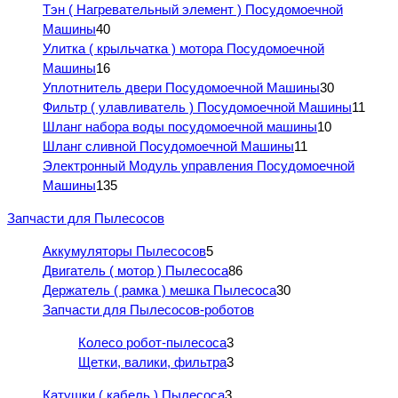
Тэн ( Нагревательный элемент ) Посудомоечной
Машины
40
Улитка ( крыльчатка ) мотора Посудомоечной
Машины
16
Уплотнитель двери Посудомоечной Машины
30
Фильтр ( улавливатель ) Посудомоечной Машины
11
Шланг набора воды посудомоечной машины
10
Шланг сливной Посудомоечной Машины
11
Электронный Модуль управления Посудомоечной
Машины
135
Запчасти для Пылесосов
Аккумуляторы Пылесосов
5
Двигатель ( мотор ) Пылесоса
86
Держатель ( рамка ) мешка Пылесоса
30
Запчасти для Пылесосов-роботов
Колесо робот-пылесоса
3
Щетки, валики, фильтра
3
Катушки ( кабель ) Пылесоса
3