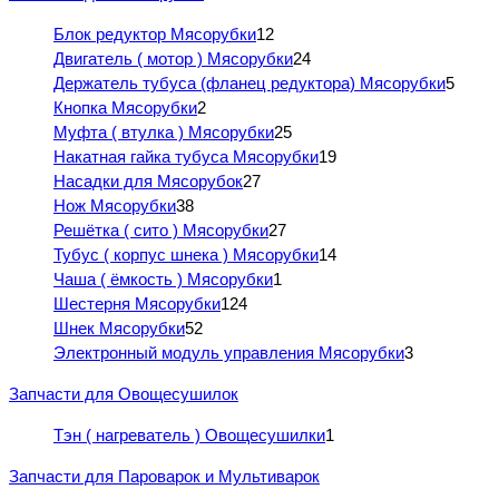
Блок редуктор Мясорубки
12
Двигатель ( мотор ) Мясорубки
24
Держатель тубуса (фланец редуктора) Мясорубки
5
Кнопка Мясорубки
2
Муфта ( втулка ) Мясорубки
25
Накатная гайка тубуса Мясорубки
19
Насадки для Мясорубок
27
Нож Мясорубки
38
Решётка ( сито ) Мясорубки
27
Тубус ( корпус шнека ) Мясорубки
14
Чаша ( ёмкость ) Мясорубки
1
Шестерня Мясорубки
124
Шнек Мясорубки
52
Электронный модуль управления Мясорубки
3
Запчасти для Овощесушилок
Тэн ( нагреватель ) Овощесушилки
1
Запчасти для Пароварок и Мультиварок