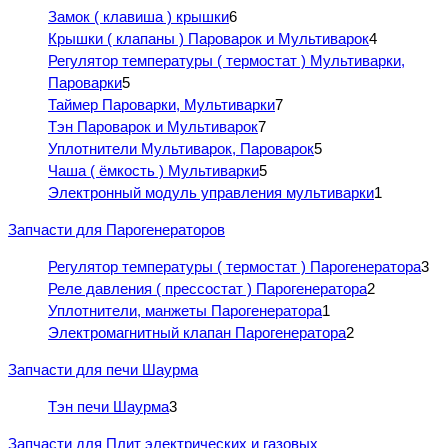
Замок ( клавиша ) крышки
6
Крышки ( клапаны ) Пароварок и Мультиварок
4
Регулятор температуры ( термостат ) Мультиварки,
Пароварки
5
Таймер Пароварки, Мультиварки
7
Тэн Пароварок и Мультиварок
7
Уплотнители Мультиварок, Пароварок
5
Чаша ( ёмкость ) Мультиварки
5
Электронный модуль управления мультиварки
1
Запчасти для Парогенераторов
Регулятор температуры ( термостат ) Парогенератора
3
Реле давления ( прессостат ) Парогенератора
2
Уплотнители, манжеты Парогенератора
1
Электромагнитный клапан Парогенератора
2
Запчасти для печи Шаурма
Тэн печи Шаурма
3
Запчасти для Плит электрических и газовых