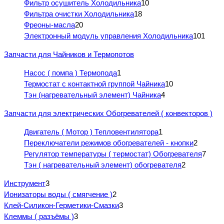
Фильтр осушитель Холодильника
10
Фильтра очистки Холодильника
18
Фреоны-масла
20
Электронный модуль управления Холодильника
101
Запчасти для Чайников и Термопотов
Насос ( помпа ) Термопода
1
Термостат с контактной группой Чайника
10
Тэн (нагревательный элемент) Чайника
4
Запчасти для электрических Обогревателей ( конвекторов )
Двигатель ( Мотор ) Тепловентилятора
1
Переключатели режимов обогревателей - кнопки
2
Регулятор температуры ( термостат) Обогревателя
7
Тэн ( нагревательный элемент) обогревателя
2
Инструмент
3
Ионизаторы воды ( смягчение )
2
Клей-Силикон-Герметики-Смазки
3
Клеммы ( разъёмы )
3