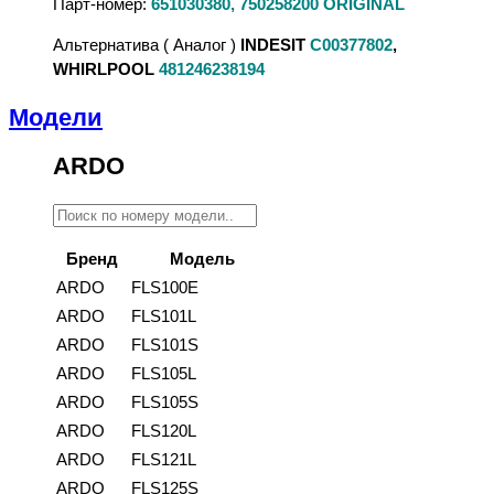
Парт-номер:
651030380, 750258200 ORIGINAL
Альтернатива ( Аналог )
INDESIT
C00377802
,
WHIRLPOOL
481246238194
Модели
ARDO
Бренд
Модель
ARDO
FLS100E
ARDO
FLS101L
ARDO
FLS101S
ARDO
FLS105L
ARDO
FLS105S
ARDO
FLS120L
ARDO
FLS121L
ARDO
FLS125S