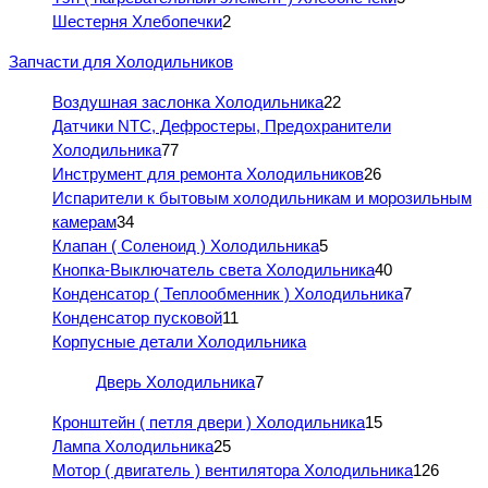
Шестерня Хлебопечки
2
Запчасти для Холодильников
Воздушная заслонка Холодильника
22
Датчики NTC, Дефростеры, Предохранители
Холодильника
77
Инструмент для ремонта Холодильников
26
Испарители к бытовым холодильникам и морозильным
камерам
34
Клапан ( Соленоид ) Холодильника
5
Кнопка-Выключатель света Холодильника
40
Конденсатор ( Теплообменник ) Холодильника
7
Конденсатор пусковой
11
Корпусные детали Холодильника
Дверь Холодильника
7
Кронштейн ( петля двери ) Холодильника
15
Лампа Холодильника
25
Мотор ( двигатель ) вентилятора Холодильника
126