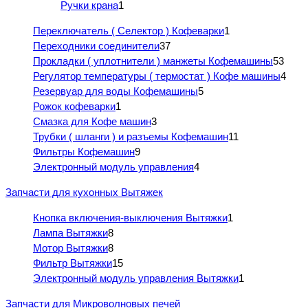
Ручки крана
1
Переключатель ( Селектор ) Кофеварки
1
Переходники соединители
37
Прокладки ( уплотнители ) манжеты Кофемашины
53
Регулятор температуры ( термостат ) Кофе машины
4
Резервуар для воды Кофемашины
5
Рожок кофеварки
1
Смазка для Кофе машин
3
Трубки ( шланги ) и разъемы Кофемашин
11
Фильтры Кофемашин
9
Электронный модуль управления
4
Запчасти для кухонных Вытяжек
Кнопка включения-выключения Вытяжки
1
Лампа Вытяжки
8
Мотор Вытяжки
8
Фильтр Вытяжки
15
Электронный модуль управления Вытяжки
1
Запчасти для Микроволновых печей