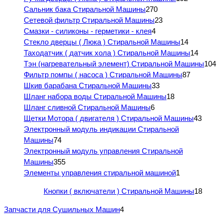
Сальник бака Стиральной Машины
270
Сетевой фильтр Стиральной Машины
23
Смазки - силиконы - герметики - клея
4
Стекло дверцы ( Люка ) Стиральной Машины
14
Таходатчик ( датчик хола ) Стиральной Машины
14
Тэн (нагревательный элемент) Стиральной Машины
104
Фильтр помпы ( насоса ) Стиральной Машины
87
Шкив барабана Стиральной Машины
33
Шланг набора воды Стиральной Машины
18
Шланг сливной Стиральной Машины
6
Щетки Мотора ( двигателя ) Стиральной Машины
43
Электронный модуль индикации Стиральной
Машины
74
Электронный модуль управления Стиральной
Машины
355
Элементы управления стиральной машиной
1
Кнопки ( включатели ) Стиральной Машины
18
Запчасти для Сушильных Машин
4