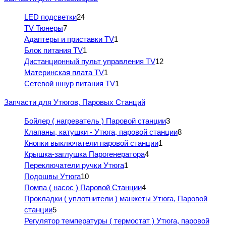
LED подсветки
24
TV Тюнеры
7
Адаптеры и приставки TV
1
Блок питания TV
1
Дистанционный пульт управления TV
12
Материнская плата TV
1
Сетевой шнур питания TV
1
Запчасти для Утюгов, Паровых Станций
Бойлер ( нагреватель ) Паровой станции
3
Клапаны, катушки - Утюга, паровой станции
8
Кнопки выключатели паровой станции
1
Крышка-заглушка Парогенератора
4
Переключатели ручки Утюга
1
Подошвы Утюга
10
Помпа ( насос ) Паровой Станции
4
Прокладки ( уплотнители ) манжеты Утюга, Паровой
станции
5
Регулятор температуры ( термостат ) Утюга, паровой