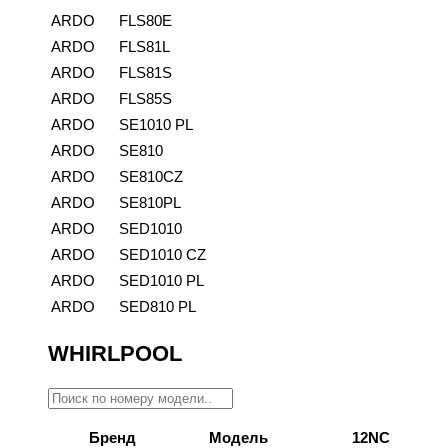
ARDO
FLS80E
ARDO
FLS81L
ARDO
FLS81S
ARDO
FLS85S
ARDO
SE1010 PL
ARDO
SE810
ARDO
SE810CZ
ARDO
SE810PL
ARDO
SED1010
ARDO
SED1010 CZ
ARDO
SED1010 PL
ARDO
SED810 PL
WHIRLPOOL
Бренд
Модель
12NC