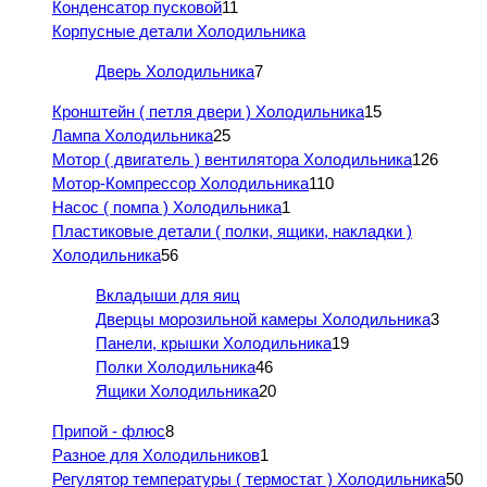
Конденсатор пусковой
11
Корпусные детали Холодильника
Дверь Холодильника
7
Кронштейн ( петля двери ) Холодильника
15
Лампа Холодильника
25
Мотор ( двигатель ) вентилятора Холодильника
126
Мотор-Компрессор Холодильника
110
Насос ( помпа ) Холодильника
1
Пластиковые детали ( полки, ящики, накладки )
Холодильника
56
Вкладыши для яиц
Дверцы морозильной камеры Холодильника
3
Панели, крышки Холодильника
19
Полки Холодильника
46
Ящики Холодильника
20
Припой - флюс
8
Разное для Холодильников
1
Регулятор температуры ( термостат ) Холодильника
50