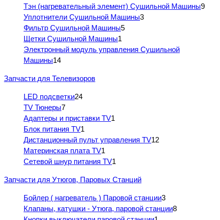
Тэн (нагревательный элемент) Сушильной Машины
9
Уплотнители Сушильной Машины
3
Фильтр Сушильной Машины
5
Щетки Сушильной Машины
1
Электронный модуль управления Сушильной
Машины
14
Запчасти для Телевизоров
LED подсветки
24
TV Тюнеры
7
Адаптеры и приставки TV
1
Блок питания TV
1
Дистанционный пульт управления TV
12
Материнская плата TV
1
Сетевой шнур питания TV
1
Запчасти для Утюгов, Паровых Станций
Бойлер ( нагреватель ) Паровой станции
3
Клапаны, катушки - Утюга, паровой станции
8
Кнопки выключатели паровой станции
1