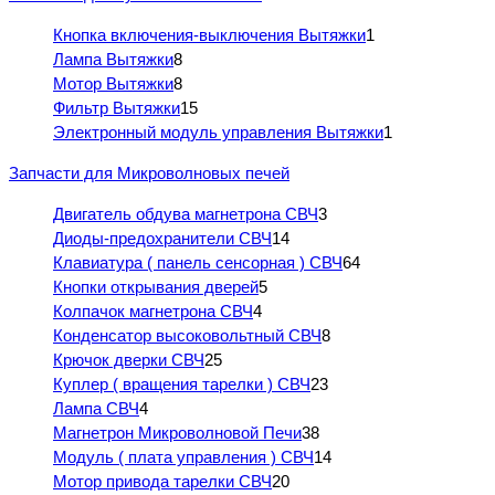
Кнопка включения-выключения Вытяжки
1
Лампа Вытяжки
8
Мотор Вытяжки
8
Фильтр Вытяжки
15
Электронный модуль управления Вытяжки
1
Запчасти для Микроволновых печей
Двигатель обдува магнетрона СВЧ
3
Диоды-предохранители СВЧ
14
Клавиатура ( панель сенсорная ) СВЧ
64
Кнопки открывания дверей
5
Колпачок магнетрона СВЧ
4
Конденсатор высоковольтный СВЧ
8
Крючок дверки СВЧ
25
Куплер ( вращения тарелки ) СВЧ
23
Лампа СВЧ
4
Магнетрон Микроволновой Печи
38
Модуль ( плата управления ) СВЧ
14
Мотор привода тарелки СВЧ
20