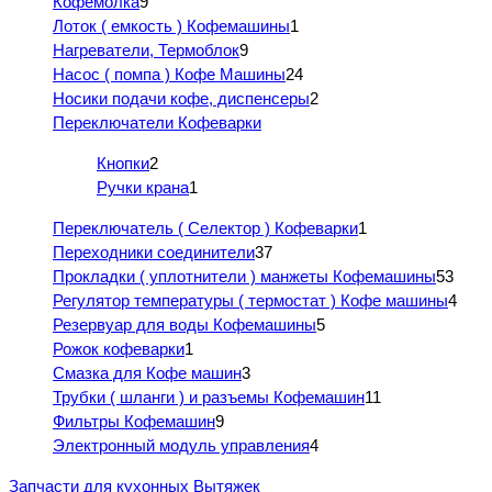
Кофемолка
9
Лоток ( емкость ) Кофемашины
1
Нагреватели, Термоблок
9
Насос ( помпа ) Кофе Машины
24
Носики подачи кофе, диспенсеры
2
Переключатели Кофеварки
Кнопки
2
Ручки крана
1
Переключатель ( Селектор ) Кофеварки
1
Переходники соединители
37
Прокладки ( уплотнители ) манжеты Кофемашины
53
Регулятор температуры ( термостат ) Кофе машины
4
Резервуар для воды Кофемашины
5
Рожок кофеварки
1
Смазка для Кофе машин
3
Трубки ( шланги ) и разъемы Кофемашин
11
Фильтры Кофемашин
9
Электронный модуль управления
4
Запчасти для кухонных Вытяжек