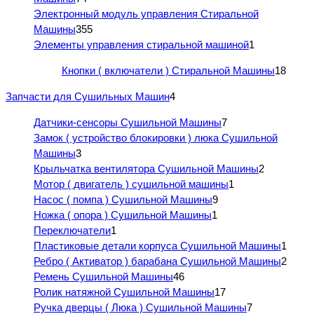
Электронный модуль управления Стиральной
Машины
355
Элементы управления стиральной машиной
1
Кнопки ( включатели ) Стиральной Машины
18
Запчасти для Сушильных Машин
4
Датчики-сенсоры Сушильной Машины
7
Замок ( устройство блокировки ) люка Сушильной
Машины
3
Крыльчатка вентилятора Сушильной Машины
2
Мотор ( двигатель ) сушильной машины
1
Насос ( помпа ) Сушильной Машины
9
Ножка ( опора ) Сушильной Машины
1
Переключатели
1
Пластиковые детали корпуса Сушильной Машины
1
Ребро ( Активатор ) барабана Сушильной Машины
2
Ремень Сушильной Машины
46
Ролик натяжной Сушильной Машины
17
Ручка дверцы ( Люка ) Сушильной Машины
7