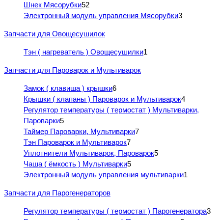
Шнек Мясорубки
52
Электронный модуль управления Мясорубки
3
Запчасти для Овощесушилок
Тэн ( нагреватель ) Овощесушилки
1
Запчасти для Пароварок и Мультиварок
Замок ( клавиша ) крышки
6
Крышки ( клапаны ) Пароварок и Мультиварок
4
Регулятор температуры ( термостат ) Мультиварки,
Пароварки
5
Таймер Пароварки, Мультиварки
7
Тэн Пароварок и Мультиварок
7
Уплотнители Мультиварок, Пароварок
5
Чаша ( ёмкость ) Мультиварки
5
Электронный модуль управления мультиварки
1
Запчасти для Парогенераторов
Регулятор температуры ( термостат ) Парогенератора
3