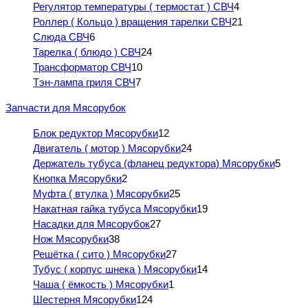
Регулятор температуры ( термостат ) СВЧ
4
Роллер ( Кольцо ) вращения тарелки СВЧ
21
Слюда СВЧ
6
Тарелка ( блюдо ) СВЧ
24
Трансформатор СВЧ
10
Тэн-лампа гриля СВЧ
7
Запчасти для Мясорубок
Блок редуктор Мясорубки
12
Двигатель ( мотор ) Мясорубки
24
Держатель тубуса (фланец редуктора) Мясорубки
5
Кнопка Мясорубки
2
Муфта ( втулка ) Мясорубки
25
Накатная гайка тубуса Мясорубки
19
Насадки для Мясорубок
27
Нож Мясорубки
38
Решётка ( сито ) Мясорубки
27
Тубус ( корпус шнека ) Мясорубки
14
Чаша ( ёмкость ) Мясорубки
1
Шестерня Мясорубки
124