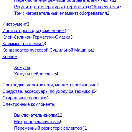
Переключатели режимов обогревателей - кнопки
2
Регулятор температуры ( термостат) Обогревателя
7
Тэн ( нагревательный элемент) обогревателя
2
Инструмент
3
Ионизаторы воды ( смягчение )
2
Клей-Силикон-Герметики-Смазки
3
Клеммы ( разъёмы )
3
Конденсатор пусковой Сушильной Машины
1
Крепеж
Хомуты
Хомуты нейлоновые
4
Прокладки, уплотнители, манжеты резиновые
2
Средства, аксессуары по уходу за техникой
54
Стиральные порошки
4
Электронные компоненты
Выключатель-кнопка
12
Микро-переключатель
5
Переменный резистор ( селектор )
1