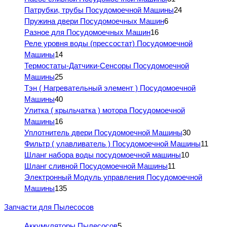
Патрубки, трубы Посудомоечной Машины
24
Пружина двери Посудомоечных Машин
6
Разное для Посудомоечных Машин
16
Реле уровня воды (прессостат) Посудомоечной
Машины
14
Термостаты-Датчики-Сенсоры Посудомоечной
Машины
25
Тэн ( Нагревательный элемент ) Посудомоечной
Машины
40
Улитка ( крыльчатка ) мотора Посудомоечной
Машины
16
Уплотнитель двери Посудомоечной Машины
30
Фильтр ( улавливатель ) Посудомоечной Машины
11
Шланг набора воды посудомоечной машины
10
Шланг сливной Посудомоечной Машины
11
Электронный Модуль управления Посудомоечной
Машины
135
Запчасти для Пылесосов
Аккумуляторы Пылесосов
5