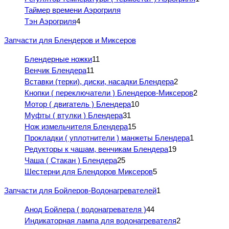
Таймер времени Аэрогриля
Тэн Аэрогриля
4
Запчасти для Блендеров и Миксеров
Блендерные ножки
11
Венчик Блендера
11
Вставки (терки), диски, насадки Блендера
2
Кнопки ( переключатели ) Блендеров-Миксеров
2
Мотор ( двигатель ) Блендера
10
Муфты ( втулки ) Блендера
31
Нож измельчителя Блендера
15
Прокладки ( уплотнители ) манжеты Блендера
1
Редукторы к чашам, венчикам Блендера
19
Чаша ( Стакан ) Блендера
25
Шестерни для Блендоров Миксеров
5
Запчасти для Бойлеров-Водонагревателей
1
Анод Бойлера ( водонагревателя )
44
Индикаторная лампа для водонагревателя
2