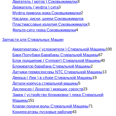
Двигатель ( мотор ) Соковыжималки
3
Держатель ( муфта ) сита
3
Муфта привода ножа Соковыжималки
2
Насадки, диски, шнеки Соковыжималок
Пластмассовые изделия Соковыжималок
3
Фильтр-сито терка Соковыжималки
4
Запчасти для Стиральных Машин
Амортизаторы ( успокоители ) Стиральной Машины
100
Баки-Полубаки-Барабаны Стиральной Машины
67
Блок подшипник ( Суппорт) Стиральной Машины
40
Блокиратор барабана Стиральной Машины
2
Датчики-термосенсоры NTC Стиральной Машины
13
Дверца ( Люк ) в сборе Стиральной Машины
19
Детали корпуса стиральной машины
5
Диспенсер ( Дозатор ) моющих средств
23
Замок ( устройство блокировки ) люка Стиральной
Машины
151
Клапан подачи воды Стиральной Машины
71
Конденсаторы пусковые рабочие
43