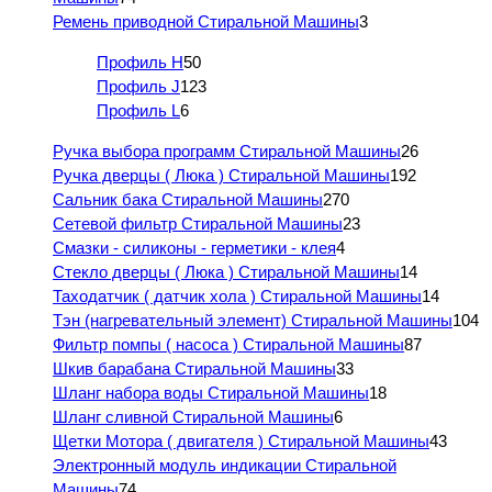
Ремень приводной Стиральной Машины
3
Профиль H
50
Профиль J
123
Профиль L
6
Ручка выбора программ Стиральной Машины
26
Ручка дверцы ( Люка ) Стиральной Машины
192
Сальник бака Стиральной Машины
270
Сетевой фильтр Стиральной Машины
23
Смазки - силиконы - герметики - клея
4
Стекло дверцы ( Люка ) Стиральной Машины
14
Таходатчик ( датчик хола ) Стиральной Машины
14
Тэн (нагревательный элемент) Стиральной Машины
104
Фильтр помпы ( насоса ) Стиральной Машины
87
Шкив барабана Стиральной Машины
33
Шланг набора воды Стиральной Машины
18
Шланг сливной Стиральной Машины
6
Щетки Мотора ( двигателя ) Стиральной Машины
43
Электронный модуль индикации Стиральной
Машины
74