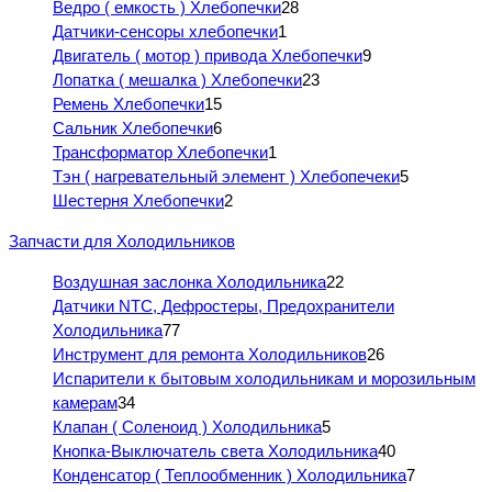
Ведро ( емкость ) Хлебопечки
28
Датчики-сенсоры хлебопечки
1
Двигатель ( мотор ) привода Хлебопечки
9
Лопатка ( мешалка ) Хлебопечки
23
Ремень Хлебопечки
15
Сальник Хлебопечки
6
Трансформатор Хлебопечки
1
Тэн ( нагревательный элемент ) Хлебопечеки
5
Шестерня Хлебопечки
2
Запчасти для Холодильников
Воздушная заслонка Холодильника
22
Датчики NTC, Дефростеры, Предохранители
Холодильника
77
Инструмент для ремонта Холодильников
26
Испарители к бытовым холодильникам и морозильным
камерам
34
Клапан ( Соленоид ) Холодильника
5
Кнопка-Выключатель света Холодильника
40
Конденсатор ( Теплообменник ) Холодильника
7