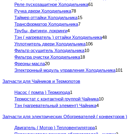
Реле пускозащитное Холодильника
61
Ручка двери Холодильника
78
Таймер оттайки Холодильника
15
Трансформатор Холодильника
7
Трубы, фитинги, локринги
4
Тэн ( нагреватель ) оттайки Холодильника
48
Уплотнитель двери Холодильника
106
Фильтр осушитель Холодильника
10
Фильтра очистки Холодильника
18
Фреоны-масла
20
Электронный модуль управления Холодильника
101
Запчасти для Чайников и Термопотов
Насос ( помпа ) Термопода
1
Термостат с контактной группой Чайника
10
Тэн (нагревательный элемент) Чайника
4
Запчасти для электрических Обогревателей ( конвекторов )
Двигатель ( Мотор ) Тепловентилятора
1