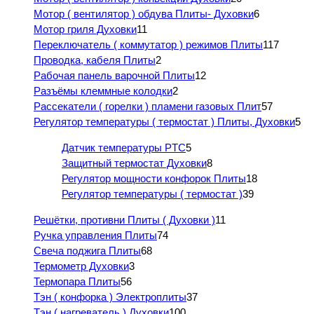
Мотор ( вентилятор ) обдува Плиты- Духовки
6
Мотор гриля Духовки
11
Переключатель ( коммутатор ) режимов Плиты
117
Проводка, кабеля Плиты
2
Рабочая панель варочной Плиты
12
Разъёмы клеммные колодки
2
Рассекатели ( горелки ) пламени газовых Плит
57
Регулятор температуры ( термостат ) Плиты, Духовки
5
Датчик температуры PTC
5
Защитный термостат Духовки
8
Регулятор мощности конфорок Плиты
18
Регулятор температуры ( термостат )
39
Решётки, противни Плиты ( Духовки )
11
Ручка управления Плиты
74
Свеча поджига Плиты
68
Термометр Духовки
3
Термопара Плиты
56
Тэн ( конфорка ) Электроплиты
37
Тэн ( нагреватель ) Духовки
100