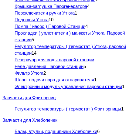
Крышка-заглушка Парогенератора
4
Переключатели ручки Утюга
1
Подошвы Утюга
10
Помпа ( насос ) Паровой Станции
4
Прокладки ( уплотнители ) манжеты Утюга, Паровой
станции
5
Регулятор температуры ( термостат ) Утюга, паровой
станции
14
Резервуар для воды паровой станции
Реле давления Паровой станции
5
Фильтр Утюга
2
Шланг подачи пара для отпаривателя
1
Электронный модуль управления паровой станции
1
Запчасти для Фритюрниц
Регулятор температуры ( термостат ) Фритюрницы
1
Запчасти для Хлебопечек
Валы, втулки, подшипники Хлебопечки
6