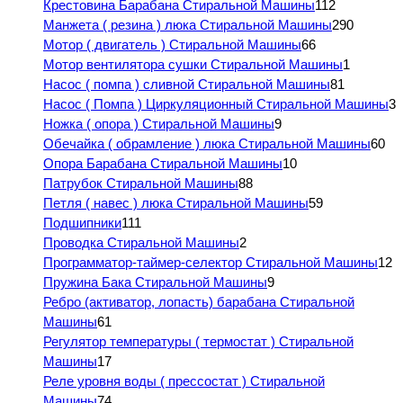
Крестовина Барабана Стиральной Машины
112
Манжета ( резина ) люка Стиральной Машины
290
Мотор ( двигатель ) Стиральной Машины
66
Мотор вентилятора сушки Стиральной Машины
1
Насос ( помпа ) сливной Стиральной Машины
81
Насос ( Помпа ) Циркуляционный Стиральной Машины
3
Ножка ( опора ) Стиральной Машины
9
Обечайка ( обрамление ) люка Стиральной Машины
60
Опора Барабана Стиральной Машины
10
Патрубок Стиральной Машины
88
Петля ( навес ) люка Стиральной Машины
59
Подшипники
111
Проводка Стиральной Машины
2
Программатор-таймер-селектор Стиральной Машины
12
Пружина Бака Стиральной Машины
9
Ребро (активатор, лопасть) барабана Стиральной
Машины
61
Регулятор температуры ( термостат ) Стиральной
Машины
17
Реле уровня воды ( прессостат ) Стиральной
Машины
74