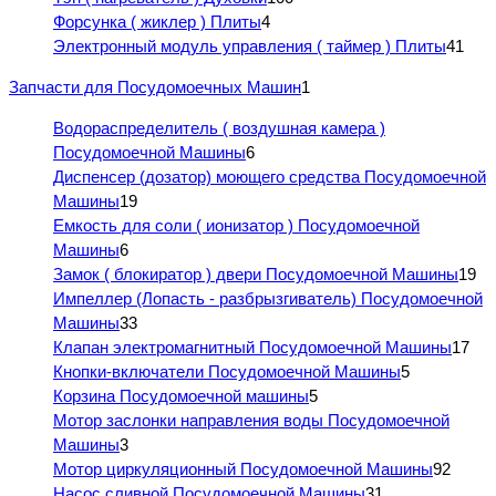
Форсунка ( жиклер ) Плиты
4
Электронный модуль управления ( таймер ) Плиты
41
Запчасти для Посудомоечных Машин
1
Водораспределитель ( воздушная камера )
Посудомоечной Машины
6
Диспенсер (дозатор) моющего средства Посудомоечной
Машины
19
Емкость для соли ( ионизатор ) Посудомоечной
Машины
6
Замок ( блокиратор ) двери Посудомоечной Машины
19
Импеллер (Лопасть - разбрызгиватель) Посудомоечной
Машины
33
Клапан электромагнитный Посудомоечной Машины
17
Кнопки-включатели Посудомоечной Машины
5
Корзина Посудомоечной машины
5
Мотор заслонки направления воды Посудомоечной
Машины
3
Мотор циркуляционный Посудомоечной Машины
92
Насос сливной Посудомоечной Машины
31