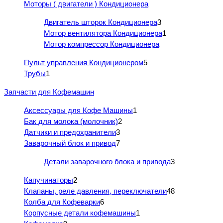
Моторы ( двигатели ) Кондиционера
Двигатель шторок Кондиционера
3
Мотор вентилятора Кондиционера
1
Мотор компрессор Кондиционера
Пульт управления Кондиционером
5
Трубы
1
Запчасти для Кофемашин
Аксессуары для Кофе Машины
1
Бак для молока (молочник)
2
Датчики и предохранители
3
Заварочный блок и привод
7
Детали заварочного блока и привода
3
Капучинаторы
2
Клапаны, реле давления, переключатели
48
Колба для Кофеварки
6
Корпусные детали кофемашины
1