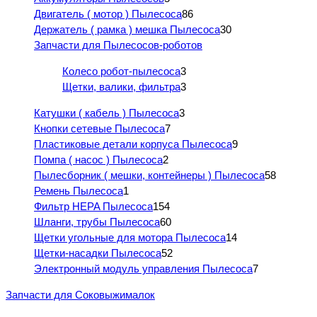
Двигатель ( мотор ) Пылесоса
86
Держатель ( рамка ) мешка Пылесоса
30
Запчасти для Пылесосов-роботов
Колесо робот-пылесоса
3
Щетки, валики, фильтра
3
Катушки ( кабель ) Пылесоса
3
Кнопки сетевые Пылесоса
7
Пластиковые детали корпуса Пылесоса
9
Помпа ( насос ) Пылесоса
2
Пылесборник ( мешки, контейнеры ) Пылесоса
58
Ремень Пылесоса
1
Фильтр HEPA Пылесоса
154
Шланги, трубы Пылесоса
60
Щетки угольные для мотора Пылесоса
14
Щетки-насадки Пылесоса
52
Электронный модуль управления Пылесоса
7
Запчасти для Соковыжималок