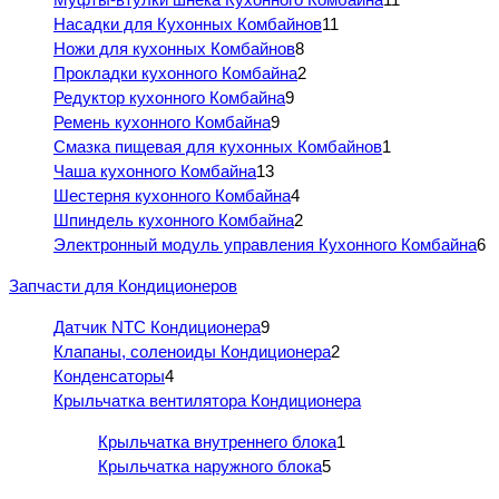
Насадки для Кухонных Комбайнов
11
Ножи для кухонных Комбайнов
8
Прокладки кухонного Комбайна
2
Редуктор кухонного Комбайна
9
Ремень кухонного Комбайна
9
Смазка пищевая для кухонных Комбайнов
1
Чаша кухонного Комбайна
13
Шестерня кухонного Комбайна
4
Шпиндель кухонного Комбайна
2
Электронный модуль управления Кухонного Комбайна
6
Запчасти для Кондиционеров
Датчик NTC Кондиционера
9
Клапаны, соленоиды Кондиционера
2
Конденсаторы
4
Крыльчатка вентилятора Кондиционера
Крыльчатка внутреннего блока
1
Крыльчатка наружного блока
5