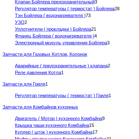
Клапан Бойлера предохранительный
3
Регулятор температуры ( термостат ) Бойлера
28
Тэн Бойлера ( водонагревателя )
73
УЗО
2
Уплотнители ( прокладки ) Бойлера
21
Фланец Бойлера ( водонагревателя )
4
Электронный модуль управления Бойлера
3
Запчасти для Газовых Котлов, Колонок
Аварийные ( предохранительные ) клапана
2
Реле давления Котла
1
Запчасти для Гриля
1
Регулятор температуры ( термостат ) Гриля
1
Запчасти для Комбайнов кухонных
Двигатель ( Мотор ) кухонного Комбайна
9
Крышка чаши кухонного Комбайна
15
Куплер ( шток ) кухонного Комбайна
17
Муфты-втулки шнека Кухонного Комбайна
11