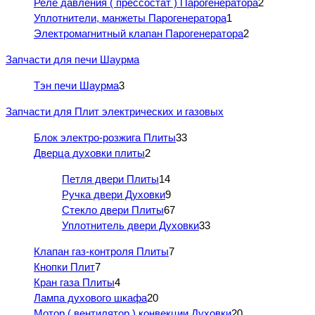
Реле давления ( прессостат ) Парогенератора
2
Уплотнители, манжеты Парогенератора
1
Электромагнитный клапан Парогенератора
2
Запчасти для печи Шаурма
Тэн печи Шаурма
3
Запчасти для Плит электрических и газовых
Блок электро-розжига Плиты
33
Дверца духовки плиты
2
Петля двери Плиты
14
Ручка двери Духовки
9
Стекло двери Плиты
67
Уплотнитель двери Духовки
33
Клапан газ-контроля Плиты
7
Кнопки Плит
7
Кран газа Плиты
4
Лампа духового шкафа
20
Мотор ( вентилятор ) конвекции Духовки
20